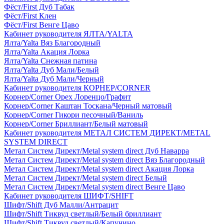
Фёст/First Дуб Табак
Фёст/First Клен
Фёст/First Венге Цаво
Кабинет руководителя ЯЛТА/YALTA
Ялта/Yalta Вяз Благородный
Ялта/Yalta Акация Лорка
Ялта/Yalta Снежная патина
Ялта/Yalta Дуб Мали/Белый
Ялта/Yalta Дуб Мали/Черный
Кабинет руководителя КОРНЕР/CORNER
Корнер/Corner Орех Лоренцо/Графит
Корнер/Corner Каштан Тоскана/Черный матовый
Корнер/Corner Гикори песочный/Ваниль
Корнер/Corner Бриллиант/Белый матовый
Кабинет руководителя МЕТАЛ СИСТЕМ ДИРЕКТ/METAL
SYSTEM DIRECT
Метал Систем Директ/Metal system direct Дуб Наварра
Метал Систем Директ/Metal system direct Вяз Благородный
Метал Систем Директ/Metal system direct Акация Лорка
Метал Систем Директ/Metal system direct Белый
Метал Систем Директ/Metal system direct Венге Цаво
Кабинет руководителя ШИФТ/SHIFT
Шифт/Shift Дуб Малли/Антрацит
Шифт/Shift Тиквуд светлый/Белый бриллиант
Шифт/Shift Тиквуд светлый/Капучино