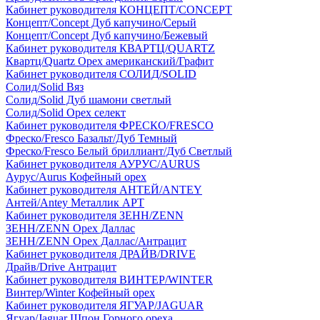
Кабинет руководителя КОНЦЕПТ/CONCEPT
Концепт/Concept Дуб капучино/Серый
Концепт/Concept Дуб капучино/Бежевый
Кабинет руководителя КВАРТЦ/QUARTZ
Квартц/Quartz Орех американский/Графит
Кабинет руководителя СОЛИД/SOLID
Солид/Solid Вяз
Солид/Solid Дуб шамони светлый
Солид/Solid Орех селект
Кабинет руководителя ФРЕСКО/FRESCO
Фреско/Fresco Базальт/Дуб Темный
Фреско/Fresco Белый бриллиант/Дуб Светлый
Кабинет руководителя АУРУС/AURUS
Аурус/Aurus Кофейный орех
Кабинет руководителя АНТЕЙ/ANTEY
Антей/Antey Металлик АРТ
Кабинет руководителя ЗЕНН/ZENN
ЗЕНН/ZENN Орех Даллас
ЗЕНН/ZENN Орех Даллас/Антрацит
Кабинет руководителя ДРАЙВ/DRIVE
Драйв/Drive Антрацит
Кабинет руководителя ВИНТЕР/WINTER
Винтер/Winter Кофейный орех
Кабинет руководителя ЯГУАР/JAGUAR
Ягуар/Jaguar Шпон Горного ореха