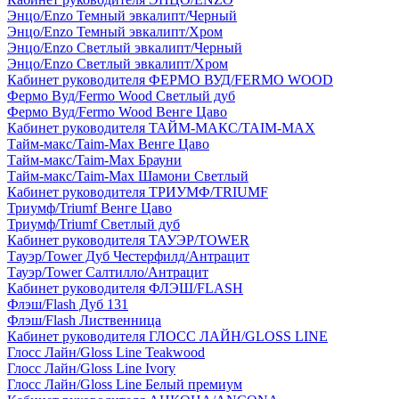
Энцо/Enzo Темный эвкалипт/Черный
Энцо/Enzo Темный эвкалипт/Хром
Энцо/Enzo Светлый эвкалипт/Черный
Энцо/Enzo Светлый эвкалипт/Хром
Кабинет руководителя ФЕРМО ВУД/FERMO WOOD
Фермо Вуд/Fermo Wood Светлый дуб
Фермо Вуд/Fermo Wood Венге Цаво
Кабинет руководителя ТАЙМ-МАКС/TAIM-MAX
Тайм-макс/Taim-Max Венге Цаво
Тайм-макс/Taim-Max Брауни
Тайм-макс/Taim-Max Шамони Светлый
Кабинет руководителя ТРИУМФ/TRIUMF
Триумф/Triumf Венге Цаво
Триумф/Triumf Светлый дуб
Кабинет руководителя ТАУЭР/TOWER
Тауэр/Tower Дуб Честерфилд/Антрацит
Тауэр/Tower Салтилло/Антрацит
Кабинет руководителя ФЛЭШ/FLASH
Флэш/Flash Дуб 131
Флэш/Flash Лиственница
Кабинет руководителя ГЛОСС ЛАЙН/GLOSS LINE
Глосс Лайн/Gloss Line Teakwood
Глосс Лайн/Gloss Line Ivory
Глосс Лайн/Gloss Line Белый премиум