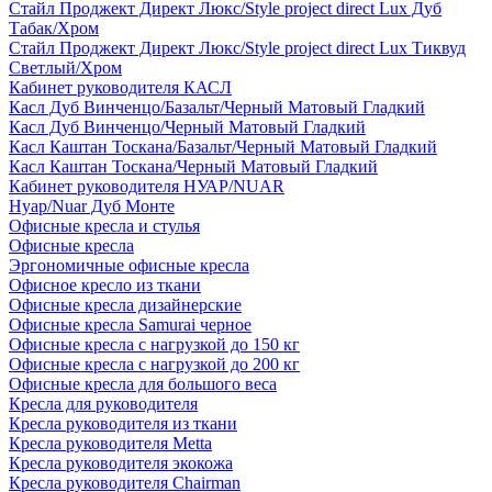
Стайл Проджект Директ Люкс/Style project direct Lux Дуб
Табак/Хром
Стайл Проджект Директ Люкс/Style project direct Lux Тиквуд
Светлый/Хром
Кабинет руководителя КАСЛ
Касл Дуб Винченцо/Базальт/Черный Матовый Гладкий
Касл Дуб Винченцо/Черный Матовый Гладкий
Касл Каштан Тоскана/Базальт/Черный Матовый Гладкий
Касл Каштан Тоскана/Черный Матовый Гладкий
Кабинет руководителя НУАР/NUAR
Нуар/Nuar Дуб Монте
Офисные кресла и стулья
Офисные кресла
Эргономичные офисные кресла
Офисное кресло из ткани
Офисные кресла дизайнерские
Офисные кресла Samurai черное
Офисные кресла с нагрузкой до 150 кг
Офисные кресла с нагрузкой до 200 кг
Офисные кресла для большого веса
Кресла для руководителя
Кресла руководителя из ткани
Кресла руководителя Metta
Кресла руководителя экокожа
Кресла руководителя Chairman