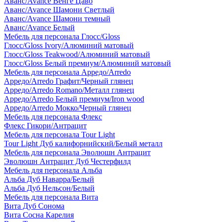
Аванс/Avance Венге Цаво
Аванс/Avance Шамони Светлый
Аванс/Avance Шамони темный
Аванс/Avance Белый
Мебель для персонала Глосс/Gloss
Глосс/Gloss Ivory/Алюминий матовый
Глосс/Gloss Teakwood/Алюминий матовый
Глосс/Gloss Белый премиум/Алюминий матовый
Мебель для персонала Арредо/Arredo
Арредо/Arredo Графит/Черный глянец
Арредо/Arredo Romano/Металл глянец
Арредо/Arredo Белый премиум/Iron wood
Арредо/Arredo Мокко/Черный глянец
Мебель для персонала Флекс
Флекс Гикори/Антрацит
Мебель для персонала Tour Light
Tour Light Дуб калифорнийский/Белый металл
Мебель для персонала Эволюшн Антрацит
Эволюшн Антрацит Дуб Честерфилд
Мебель для персонала Альба
Альба Дуб Наварра/Белый
Альба Дуб Нельсон/Белый
Мебель для персонала Вита
Вита Дуб Сонома
Вита Сосна Карелия