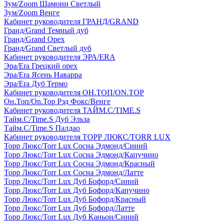
Зум/Zoom Шамони Светлый
Зум/Zoom Венге
Кабинет руководителя ГРАНД/GRAND
Гранд/Grand Темный дуб
Гранд/Grand Орех
Гранд/Grand Светлый дуб
Кабинет руководителя ЭРА/ERA
Эра/Era Грецкий орех
Эра/Era Ясень Наварра
Эра/Era Дуб Термо
Кабинет руководителя ОН.ТОП/ON.TOP
Он.Топ/On.Top Рэд Фокс/Венге
Кабинет руководителя ТАЙМ.С/TIME.S
Тайм.С/Time.S Дуб Эльза
Тайм.С/Time.S Палдао
Кабинет руководителя ТОРР ЛЮКС/TORR LUX
Торр Люкс/Torr Lux Сосна Эдмонд/Синий
Торр Люкс/Torr Lux Сосна Эдмонд/Капучино
Торр Люкс/Torr Lux Сосна Эдмонд/Красный
Торр Люкс/Torr Lux Сосна Эдмонд/Латте
Торр Люкс/Torr Lux Дуб Бофорд/Синий
Торр Люкс/Torr Lux Дуб Бофорд/Капучино
Торр Люкс/Torr Lux Дуб Бофорд/Красный
Торр Люкс/Torr Lux Дуб Бофорд/Латте
Торр Люкс/Torr Lux Дуб Каньон/Синий