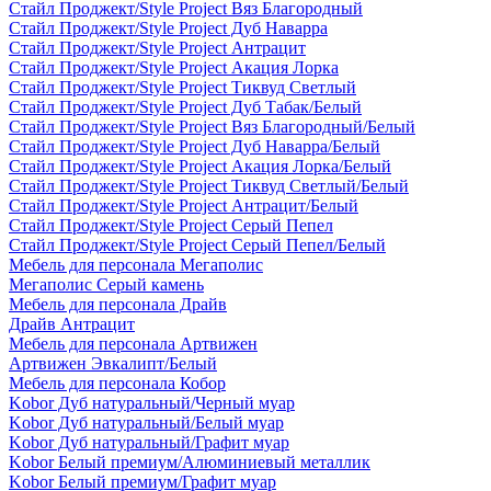
Стайл Проджект/Style Project Вяз Благородный
Стайл Проджект/Style Project Дуб Наварра
Стайл Проджект/Style Project Антрацит
Стайл Проджект/Style Project Акация Лорка
Стайл Проджект/Style Project Тиквуд Светлый
Стайл Проджект/Style Project Дуб Табак/Белый
Стайл Проджект/Style Project Вяз Благородный/Белый
Стайл Проджект/Style Project Дуб Наварра/Белый
Стайл Проджект/Style Project Акация Лорка/Белый
Стайл Проджект/Style Project Тиквуд Светлый/Белый
Стайл Проджект/Style Project Антрацит/Белый
Стайл Проджект/Style Project Серый Пепел
Стайл Проджект/Style Project Серый Пепел/Белый
Мебель для персонала Мегаполис
Мегаполис Серый камень
Мебель для персонала Драйв
Драйв Антрацит
Мебель для персонала Артвижен
Артвижен Эвкалипт/Белый
Мебель для персонала Кобор
Kobor Дуб натуральный/Черный муар
Kobor Дуб натуральный/Белый муар
Kobor Дуб натуральный/Графит муар
Kobor Белый премиум/Алюминиевый металлик
Kobor Белый премиум/Графит муар