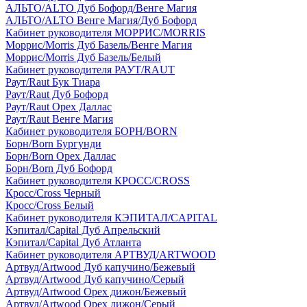
АЛЬТО/ALTO Дуб Бофорд/Венге Магия
АЛЬТО/ALTO Венге Магия/Дуб Бофорд
Кабинет руководителя МОРРИС/MORRIS
Моррис/Morris Дуб Базель/Венге Магия
Моррис/Morris Дуб Базель/Белый
Кабинет руководителя РАУТ/RAUT
Раут/Raut Бук Тиара
Раут/Raut Дуб Бофорд
Раут/Raut Орех Даллас
Раут/Raut Венге Магия
Кабинет руководителя БОРН/BORN
Борн/Born Бургунди
Борн/Born Орех Даллас
Борн/Born Дуб Бофорд
Кабинет руководителя КРОСС/CROSS
Кросс/Cross Черный
Кросс/Cross Белый
Кабинет руководителя КЭПИТАЛ/CAPITAL
Кэпитал/Capital Дуб Апрельский
Кэпитал/Capital Дуб Атланта
Кабинет руководителя АРТВУД/ARTWOOD
Артвуд/Artwood Дуб капучино/Бежевый
Артвуд/Artwood Дуб капучино/Серый
Артвуд/Artwood Орех дижон/Бежевый
Артвуд/Artwood Орех дижон/Серый