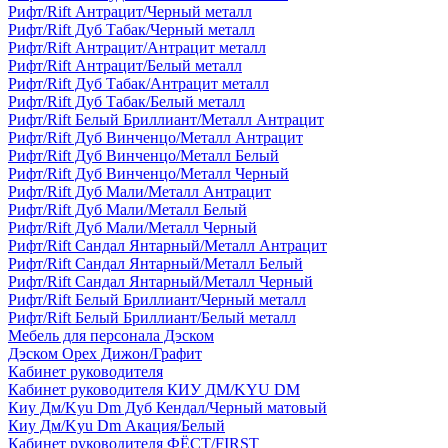
Рифт/Rift Антрацит/Черный металл
Рифт/Rift Дуб Табак/Черный металл
Рифт/Rift Антрацит/Антрацит металл
Рифт/Rift Антрацит/Белый металл
Рифт/Rift Дуб Табак/Антрацит металл
Рифт/Rift Дуб Табак/Белый металл
Рифт/Rift Белый Бриллиант/Металл Антрацит
Рифт/Rift Дуб Винченцо/Металл Антрацит
Рифт/Rift Дуб Винченцо/Металл Белый
Рифт/Rift Дуб Винченцо/Металл Черный
Рифт/Rift Дуб Мали/Металл Антрацит
Рифт/Rift Дуб Мали/Металл Белый
Рифт/Rift Дуб Мали/Металл Черный
Рифт/Rift Сандал Янтарный/Металл Антрацит
Рифт/Rift Сандал Янтарный/Металл Белый
Рифт/Rift Сандал Янтарный/Металл Черный
Рифт/Rift Белый Бриллиант/Черный металл
Рифт/Rift Белый Бриллиант/Белый металл
Мебель для персонала Дэском
Дэском Орех Дижон/Графит
Кабинет руководителя
Кабинет руководителя КИУ ДМ/KYU DM
Киу Дм/Kyu Dm Дуб Кендал/Черный матовый
Киу Дм/Kyu Dm Акация/Белый
Кабинет руководителя ФЁСТ/FIRST