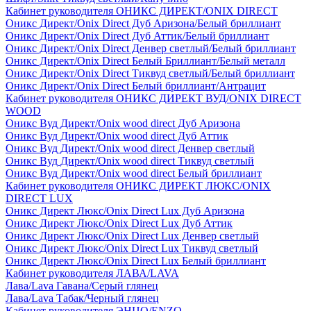
Кабинет руководителя ОНИКС ДИРЕКТ/ONIX DIRECT
Оникс Директ/Onix Direct Дуб Аризона/Белый бриллиант
Оникс Директ/Onix Direct Дуб Аттик/Белый бриллиант
Оникс Директ/Onix Direct Денвер светлый/Белый бриллиант
Оникс Директ/Onix Direct Белый Бриллиант/Белый металл
Оникс Директ/Onix Direct Тиквуд светлый/Белый бриллиант
Оникс Директ/Onix Direct Белый бриллиант/Антрацит
Кабинет руководителя ОНИКС ДИРЕКТ ВУД/ONIX DIRECT
WOOD
Оникс Вуд Директ/Onix wood direct Дуб Аризона
Оникс Вуд Директ/Onix wood direct Дуб Аттик
Оникс Вуд Директ/Onix wood direct Денвер светлый
Оникс Вуд Директ/Onix wood direct Тиквуд светлый
Оникс Вуд Директ/Onix wood direct Белый бриллиант
Кабинет руководителя ОНИКС ДИРЕКТ ЛЮКС/ONIX
DIRECT LUX
Оникс Директ Люкс/Onix Direct Lux Дуб Аризона
Оникс Директ Люкс/Onix Direct Lux Дуб Аттик
Оникс Директ Люкс/Onix Direct Lux Денвер светлый
Оникс Директ Люкс/Onix Direct Lux Тиквуд светлый
Оникс Директ Люкс/Onix Direct Lux Белый бриллиант
Кабинет руководителя ЛАВА/LAVA
Лава/Lava Гавана/Серый глянец
Лава/Lava Табак/Черный глянец
Кабинет руководителя ЭНЦО/ENZO