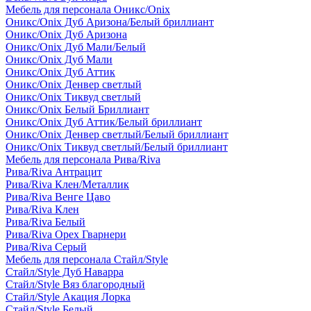
Мебель для персонала Оникс/Onix
Оникс/Onix Дуб Аризона/Белый бриллиант
Оникс/Onix Дуб Аризона
Оникс/Onix Дуб Мали/Белый
Оникс/Onix Дуб Мали
Оникс/Onix Дуб Аттик
Оникс/Onix Денвер светлый
Оникс/Onix Тиквуд светлый
Оникс/Onix Белый Бриллиант
Оникс/Onix Дуб Аттик/Белый бриллиант
Оникс/Onix Денвер светлый/Белый бриллиант
Оникс/Onix Тиквуд светлый/Белый бриллиант
Мебель для персонала Рива/Riva
Рива/Riva Антрацит
Рива/Riva Клен/Металлик
Рива/Riva Венге Цаво
Рива/Riva Клен
Рива/Riva Белый
Рива/Riva Орех Гварнери
Рива/Riva Серый
Мебель для персонала Стайл/Style
Стайл/Style Дуб Наварра
Стайл/Style Вяз благородный
Стайл/Style Акация Лорка
Стайл/Style Белый