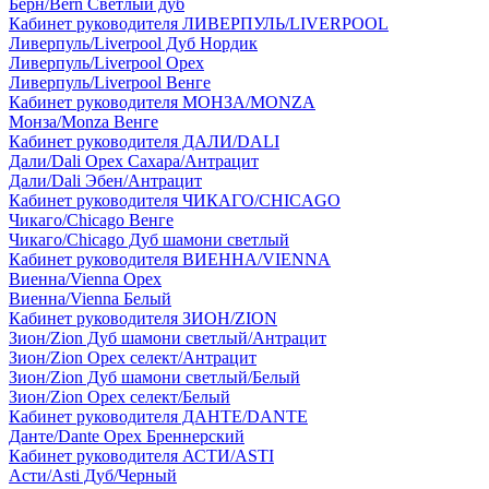
Берн/Bern Светлый дуб
Кабинет руководителя ЛИВЕРПУЛЬ/LIVERPOOL
Ливерпуль/Liverpool Дуб Нордик
Ливерпуль/Liverpool Орех
Ливерпуль/Liverpool Венге
Кабинет руководителя МОНЗА/MONZA
Монза/Monza Венге
Кабинет руководителя ДАЛИ/DALI
Дали/Dali Орех Cахара/Антрацит
Дали/Dali Эбен/Антрацит
Кабинет руководителя ЧИКАГО/CHICAGO
Чикаго/Chicago Венге
Чикаго/Chicago Дуб шамони светлый
Кабинет руководителя ВИЕННА/VIENNA
Виенна/Vienna Орех
Виенна/Vienna Белый
Кабинет руководителя ЗИОН/ZION
Зион/Zion Дуб шамони светлый/Антрацит
Зион/Zion Орех селект/Антрацит
Зион/Zion Дуб шамони светлый/Белый
Зион/Zion Орех селект/Белый
Кабинет руководителя ДАНТЕ/DANTE
Данте/Dante Орех Бреннерский
Кабинет руководителя АСТИ/ASTI
Асти/Asti Дуб/Черный