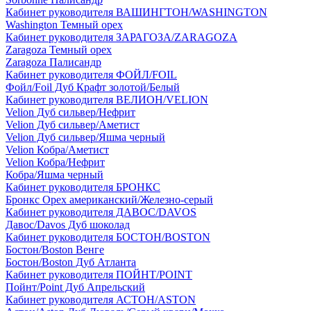
Кабинет руководителя ВАШИНГТОН/WASHINGTON
Washington Темный орех
Кабинет руководителя ЗАРАГОЗА/ZARAGOZA
Zaragoza Темный орех
Zaragoza Палисандр
Кабинет руководителя ФОЙЛ/FOIL
Фойл/Foil Дуб Крафт золотой/Белый
Кабинет руководителя ВЕЛИОН/VELION
Velion Дуб сильвер/Нефрит
Velion Дуб сильвер/Аметист
Velion Дуб сильвер/Яшма черный
Velion Кобра/Аметист
Velion Кобра/Нефрит
Кобра/Яшма черный
Кабинет руководителя БРОНКС
Бронкс Орех американский/Железно-серый
Кабинет руководителя ДАВОС/DAVOS
Давос/Davos Дуб шоколад
Кабинет руководителя БОСТОН/BOSTON
Бостон/Boston Венге
Бостон/Boston Дуб Атланта
Кабинет руководителя ПОЙНТ/POINT
Пойнт/Point Дуб Апрельский
Кабинет руководителя АСТОН/ASTON