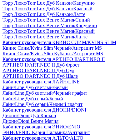
Торр Люкс/Torr Lux Дуб Каньон/Капучино
Торр Люкс/Torr Lux Дуб Каньон/Красный
Торр Люкс/Torr Lux Дуб Каньон/Латте
Торр Люкс/Torr Lux Венге Магия/Синий
Торр Люкс/Torr Lux Венге Магия/Капучино
Торр Люкс/Torr Lux Венге Магия/Красный
Торр Люкс/Torr Lux Венге Магия/Латте
Кабинет руководителя КВИНС СЛИМ/KVINS SLIM
Квинс Слим/Kvins Slim Черный/Антрацит MS
Квинс Слим/Kvins Slim Кубанит/Антрацит MS
Кабинет руководителя АРТ.НЕО II/ART.NEO II
АРТ.НЕО II/ART.NEO II Дуб Фрост
АРТ.НЕО II/ART.NEO II Дуб Оул
АРТ.НЕО II/ART.NEO II Дуб Шале
Кабинет руководителя ЛАЙН/LINE
Лайн/Line Дуб светлый/Белый
Лайн/Line Дуб светлый/Черный графит
Лайн/Line Дуб серый/Белый
Лайн/Line Дуб серый/Черный графит
Кабинет руководителя ДИОНИ/DIONI
Диони/Dioni Дуб Каньон
Диони/Dioni Венге Магия
Кабинет руководителя ЭНИО/ENIO
ЭНИО/ENIO Кария Пальмира/Антрацит
Кабинет руководителя АЛЬТО/ALTO