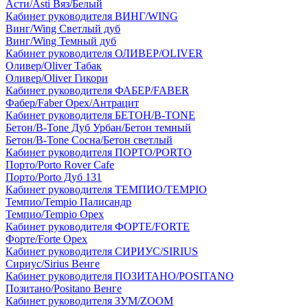
Асти/Asti Вяз/Белый
Кабинет руководителя ВИНГ/WING
Винг/Wing Светлый дуб
Винг/Wing Темный дуб
Кабинет руководителя ОЛИВЕР/OLIVER
Оливер/Oliver Табак
Оливер/Oliver Гикори
Кабинет руководителя ФАБЕР/FABER
Фабер/Faber Орех/Антрацит
Кабинет руководителя БЕТОН/B-TONE
Бетон/B-Tone Дуб Урбан/Бетон темный
Бетон/B-Tone Сосна/Бетон светлый
Кабинет руководителя ПОРТО/PORTO
Порто/Porto Rover Cafe
Порто/Porto Дуб 131
Кабинет руководителя ТЕМПИО/TEMPIO
Темпио/Tempio Палисандр
Темпио/Tempio Орех
Кабинет руководителя ФОРТЕ/FORTE
Форте/Forte Орех
Кабинет руководителя СИРИУС/SIRIUS
Сириус/Sirius Венге
Кабинет руководителя ПОЗИТАНО/POSITANO
Позитано/Positano Венге
Кабинет руководителя ЗУМ/ZOOM