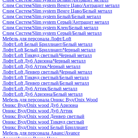
Слим Систем/Slim system Венге Цаво/Антрацит металл
Слим Систем/Slim system Венге Цаво/Белый металл
Слим Систем/Slim system Белый/Белый металл
Слим Систем/Slim system Серый/Антрацит металл
Слим Систем/Slim system Клен/Белый металл
Слим Систем/Slim system Серый/Белый металл
Мебель для персонала Лофт/Loft
Лофт/Loft Белый Бриллиант/Белый металл
Лофт/Loft Белый Бриллиант/Черный металл
Лофт/Loft Тиквуд светлый/Черный металл
Лофт/Loft Дуб Аризона/Черный металл
Лофт/Loft Дуб Аттик/Черный металл
Лофт/Loft Денвер светлый/Черный металл
Лофт/Loft Тиквуд светлый/Белый металл
Лофт/Loft Денвер светлый/Белый металл
Лофт/Loft Дуб Аттик/Белый металл
Лофт/Loft Дуб Аризона/Белый металл
Мебель для персонала Оникс Вуд/Onix Wood
Оникс Вуд/Onix wood Дуб Аризона
Оникс Вуд/Onix wood Дуб Аттик
Оникс Вуд/Onix wood Денвер светлый
Оникс Вуд/Onix wood Тиквуд светлый
Оникс Вуд/Onix wood Белый Бриллиант
Мебель для персонала Аванс/Avance