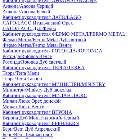
Кабинет руководителя АНКОНА/ANCONA
Анкона/Ancona Черный
Анкона/Ancona Белый
Кабинет руководителя ЛАГО/LAGO
ЛАГО/LAGO Итальянский Орех
ЛАГО/LAGO Дуб Ферро
Кабинет руководителя ФЕРМО МЕТАЛ/FERMO METAL
Фермо Метал/Fermo Metal Дуб светлый
Фермо Метал/Fermo Metal Венге
Кабинет руководителя РОТОНДА/ROTONDA
Ротонда/Rotonda Венге
Ротонда/Rotonda Дуб светлый
Кабинет руководителя ТЕРРА/TERRA
Терра/Terra Мали
Терра/Terra Гавана
Кабинет руководителя МИНИСТРИ/MINISTRY
Министри/Ministry Дуб шоколад
Кабинет руководителя МИЛАН ЛЮКС
Милан Люкс Орех донской
Милан Люкс Венге
Кабинет руководителя ВЕРОНА
Верона Дуб Монастырский/Черный
Кабинет руководителя БЕРН/BERN
Берн/Bern Дуб Апрельский
Берн/Bern Темный орех