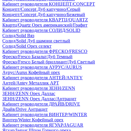
Кабинет руководителя КОНЦЕПТ/CONCEPT
Концепт/Concept Дуб капучино/Серый
Концепт/Concept Дуб капучино/Бежевый
Кабинет руководителя КВАРТЦ/QUARTZ
Квартц/Quartz Орех американский/Графит
Кабинет руководителя СОЛИД/SOLID
Солид/Solid Вяз
Солид/Solid Дуб шамони светлый
Солид/Solid Орех селект
Кабинет руководителя ФРЕСКО/FRESCO
Фреско/Fresco Базальт/Дуб Темный
Фреско/Fresco Белый бриллиант/Дуб Светлый
Кабинет руководителя АУРУС/AURUS
Аурус/Aurus Кофейный орех
Кабинет руководителя АНТЕЙ/ANTEY
Антей/Antey Металлик АРТ
Кабинет руководителя ЗЕНН/ZENN
ЗЕНН/ZENN Орех Даллас
ЗЕНН/ZENN Орех Даллас/Антрацит
Кабинет руководителя ДРАЙВ/DRIVE
Драйв/Drive Антрацит
Кабинет руководителя ВИНТЕР/WINTER
Винтер/Winter Кофейный орех
Кабинет руководителя ЯГУАР/JAGUAR
Ягуар/Jaguar Шпон Горного ореха