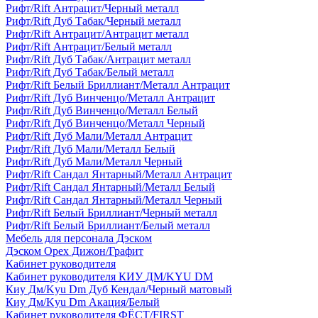
Рифт/Rift Антрацит/Черный металл
Рифт/Rift Дуб Табак/Черный металл
Рифт/Rift Антрацит/Антрацит металл
Рифт/Rift Антрацит/Белый металл
Рифт/Rift Дуб Табак/Антрацит металл
Рифт/Rift Дуб Табак/Белый металл
Рифт/Rift Белый Бриллиант/Металл Антрацит
Рифт/Rift Дуб Винченцо/Металл Антрацит
Рифт/Rift Дуб Винченцо/Металл Белый
Рифт/Rift Дуб Винченцо/Металл Черный
Рифт/Rift Дуб Мали/Металл Антрацит
Рифт/Rift Дуб Мали/Металл Белый
Рифт/Rift Дуб Мали/Металл Черный
Рифт/Rift Сандал Янтарный/Металл Антрацит
Рифт/Rift Сандал Янтарный/Металл Белый
Рифт/Rift Сандал Янтарный/Металл Черный
Рифт/Rift Белый Бриллиант/Черный металл
Рифт/Rift Белый Бриллиант/Белый металл
Мебель для персонала Дэском
Дэском Орех Дижон/Графит
Кабинет руководителя
Кабинет руководителя КИУ ДМ/KYU DM
Киу Дм/Kyu Dm Дуб Кендал/Черный матовый
Киу Дм/Kyu Dm Акация/Белый
Кабинет руководителя ФЁСТ/FIRST