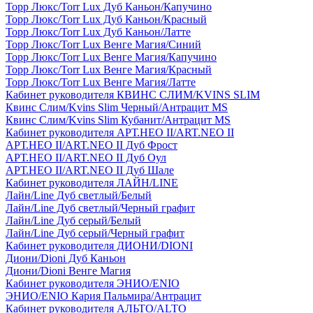
Торр Люкс/Torr Lux Дуб Каньон/Капучино
Торр Люкс/Torr Lux Дуб Каньон/Красный
Торр Люкс/Torr Lux Дуб Каньон/Латте
Торр Люкс/Torr Lux Венге Магия/Синий
Торр Люкс/Torr Lux Венге Магия/Капучино
Торр Люкс/Torr Lux Венге Магия/Красный
Торр Люкс/Torr Lux Венге Магия/Латте
Кабинет руководителя КВИНС СЛИМ/KVINS SLIM
Квинс Слим/Kvins Slim Черный/Антрацит MS
Квинс Слим/Kvins Slim Кубанит/Антрацит MS
Кабинет руководителя АРТ.НЕО II/ART.NEO II
АРТ.НЕО II/ART.NEO II Дуб Фрост
АРТ.НЕО II/ART.NEO II Дуб Оул
АРТ.НЕО II/ART.NEO II Дуб Шале
Кабинет руководителя ЛАЙН/LINE
Лайн/Line Дуб светлый/Белый
Лайн/Line Дуб светлый/Черный графит
Лайн/Line Дуб серый/Белый
Лайн/Line Дуб серый/Черный графит
Кабинет руководителя ДИОНИ/DIONI
Диони/Dioni Дуб Каньон
Диони/Dioni Венге Магия
Кабинет руководителя ЭНИО/ENIO
ЭНИО/ENIO Кария Пальмира/Антрацит
Кабинет руководителя АЛЬТО/ALTO