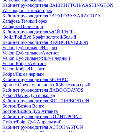
Кабинет руководителя ВАШИНГТОН/WASHINGTON
Washington Темный орех
Кабинет руководителя ЗАРАГОЗА/ZARAGOZA
Zaragoza Темный орех
Zaragoza Палисандр
Кабинет руководителя ФОЙЛ/FOIL
Фойл/Foil Дуб Крафт золотой/Белый
Кабинет руководителя ВЕЛИОН/VELION
Velion Дуб сильвер/Нефрит
Velion Дуб сильвер/Аметист
Velion Дуб сильвер/Яшма черный
Velion Кобра/Аметист
Velion Кобра/Нефрит
Кобра/Яшма черный
Кабинет руководителя БРОНКС
Бронкс Орех американский/Железно-серый
Кабинет руководителя ДАВОС/DAVOS
Давос/Davos Дуб шоколад
Кабинет руководителя БОСТОН/BOSTON
Бостон/Boston Венге
Бостон/Boston Дуб Атланта
Кабинет руководителя ПОЙНТ/POINT
Пойнт/Point Дуб Апрельский
Кабинет руководителя АСТОН/ASTON