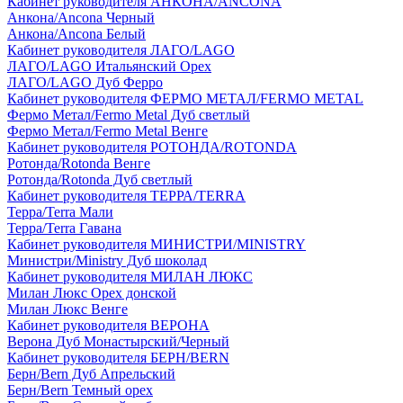
Кабинет руководителя АНКОНА/ANCONA
Анкона/Ancona Черный
Анкона/Ancona Белый
Кабинет руководителя ЛАГО/LAGO
ЛАГО/LAGO Итальянский Орех
ЛАГО/LAGO Дуб Ферро
Кабинет руководителя ФЕРМО МЕТАЛ/FERMO METAL
Фермо Метал/Fermo Metal Дуб светлый
Фермо Метал/Fermo Metal Венге
Кабинет руководителя РОТОНДА/ROTONDA
Ротонда/Rotonda Венге
Ротонда/Rotonda Дуб светлый
Кабинет руководителя ТЕРРА/TERRA
Терра/Terra Мали
Терра/Terra Гавана
Кабинет руководителя МИНИСТРИ/MINISTRY
Министри/Ministry Дуб шоколад
Кабинет руководителя МИЛАН ЛЮКС
Милан Люкс Орех донской
Милан Люкс Венге
Кабинет руководителя ВЕРОНА
Верона Дуб Монастырский/Черный
Кабинет руководителя БЕРН/BERN
Берн/Bern Дуб Апрельский
Берн/Bern Темный орех