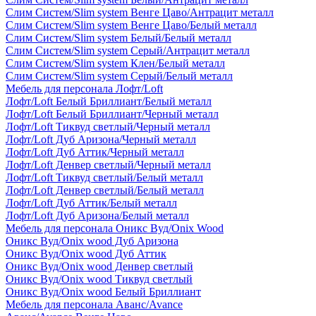
Слим Систем/Slim system Венге Цаво/Антрацит металл
Слим Систем/Slim system Венге Цаво/Белый металл
Слим Систем/Slim system Белый/Белый металл
Слим Систем/Slim system Серый/Антрацит металл
Слим Систем/Slim system Клен/Белый металл
Слим Систем/Slim system Серый/Белый металл
Мебель для персонала Лофт/Loft
Лофт/Loft Белый Бриллиант/Белый металл
Лофт/Loft Белый Бриллиант/Черный металл
Лофт/Loft Тиквуд светлый/Черный металл
Лофт/Loft Дуб Аризона/Черный металл
Лофт/Loft Дуб Аттик/Черный металл
Лофт/Loft Денвер светлый/Черный металл
Лофт/Loft Тиквуд светлый/Белый металл
Лофт/Loft Денвер светлый/Белый металл
Лофт/Loft Дуб Аттик/Белый металл
Лофт/Loft Дуб Аризона/Белый металл
Мебель для персонала Оникс Вуд/Onix Wood
Оникс Вуд/Onix wood Дуб Аризона
Оникс Вуд/Onix wood Дуб Аттик
Оникс Вуд/Onix wood Денвер светлый
Оникс Вуд/Onix wood Тиквуд светлый
Оникс Вуд/Onix wood Белый Бриллиант
Мебель для персонала Аванс/Avance