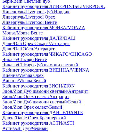
Берн/Bern Светлый дуб
Кабинет руководителя ЛИВЕРПУЛЬ/LIVERPOOL
Ливерпуль/Liverpool Дуб Нордик
Ливерпуль/Liverpool Орех
Ливерпуль/Liverpool Венге
Кабинет руководителя МОНЗА/MONZA
Монза/Monza Венге
Кабинет руководителя ДАЛИ/DALI
Дали/Dali Орех Cахара/Антрацит
Дали/Dali Эбен/Антрацит
Кабинет руководителя ЧИКАГО/CHICAGO
Чикаго/Chicago Венге
Чикаго/Chicago Дуб шамони светлый
Кабинет руководителя ВИЕННА/VIENNA
Виенна/Vienna Орех
Виенна/Vienna Белый
Кабинет руководителя ЗИОН/ZION
Зион/Zion Дуб шамони светлый/Антрацит
Зион/Zion Орех селект/Антрацит
Зион/Zion Дуб шамони светлый/Белый
Зион/Zion Орех селект/Белый
Кабинет руководителя ДАНТЕ/DANTE
Данте/Dante Орех Бреннерский
Кабинет руководителя АСТИ/ASTI
Асти/Asti Дуб/Черный