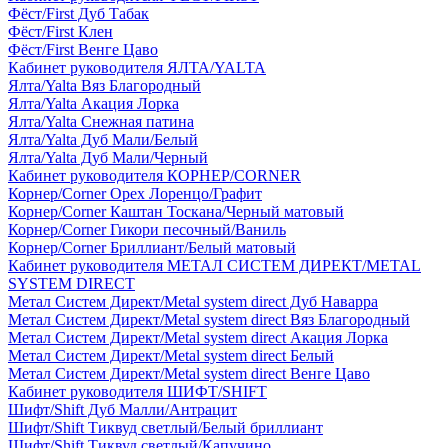
Фёст/First Дуб Табак
Фёст/First Клен
Фёст/First Венге Цаво
Кабинет руководителя ЯЛТА/YALTA
Ялта/Yalta Вяз Благородный
Ялта/Yalta Акация Лорка
Ялта/Yalta Снежная патина
Ялта/Yalta Дуб Мали/Белый
Ялта/Yalta Дуб Мали/Черный
Кабинет руководителя КОРНЕР/CORNER
Корнер/Corner Орех Лоренцо/Графит
Корнер/Corner Каштан Тоскана/Черный матовый
Корнер/Corner Гикори песочный/Ваниль
Корнер/Corner Бриллиант/Белый матовый
Кабинет руководителя МЕТАЛ СИСТЕМ ДИРЕКТ/METAL
SYSTEM DIRECT
Метал Систем Директ/Metal system direct Дуб Наварра
Метал Систем Директ/Metal system direct Вяз Благородный
Метал Систем Директ/Metal system direct Акация Лорка
Метал Систем Директ/Metal system direct Белый
Метал Систем Директ/Metal system direct Венге Цаво
Кабинет руководителя ШИФТ/SHIFT
Шифт/Shift Дуб Малли/Антрацит
Шифт/Shift Тиквуд светлый/Белый бриллиант
Шифт/Shift Тиквуд светлый/Капучино