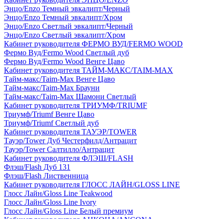
Энцо/Enzo Темный эвкалипт/Черный
Энцо/Enzo Темный эвкалипт/Хром
Энцо/Enzo Светлый эвкалипт/Черный
Энцо/Enzo Светлый эвкалипт/Хром
Кабинет руководителя ФЕРМО ВУД/FERMO WOOD
Фермо Вуд/Fermo Wood Светлый дуб
Фермо Вуд/Fermo Wood Венге Цаво
Кабинет руководителя ТАЙМ-МАКС/TAIM-MAX
Тайм-макс/Taim-Max Венге Цаво
Тайм-макс/Taim-Max Брауни
Тайм-макс/Taim-Max Шамони Светлый
Кабинет руководителя ТРИУМФ/TRIUMF
Триумф/Triumf Венге Цаво
Триумф/Triumf Светлый дуб
Кабинет руководителя ТАУЭР/TOWER
Тауэр/Tower Дуб Честерфилд/Антрацит
Тауэр/Tower Салтилло/Антрацит
Кабинет руководителя ФЛЭШ/FLASH
Флэш/Flash Дуб 131
Флэш/Flash Лиственница
Кабинет руководителя ГЛОСС ЛАЙН/GLOSS LINE
Глосс Лайн/Gloss Line Teakwood
Глосс Лайн/Gloss Line Ivory
Глосс Лайн/Gloss Line Белый премиум