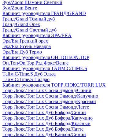
Зум/Zoom Шамони Светлый
Зум/Zoom Венге
Кабинет руководителя ГРАНД/GRAND
Гранд/Grand Темный дуб
Гранд/Grand Орех
Гранд/Grand Светлый дуб
Кабинет руководителя ЭРА/ERA
Эра/Era Грецкий орех
Эра/Era Ясень Наварра
Эра/Era Дуб Термо
Кабинет руководителя ОН.ТОП/ON.TOP
Он.Топ/On.Top Рэд Фокс/Венге
Кабинет руководителя ТАЙМ.С/TIME.S
Тайм.С/Time.S Дуб Эльза
Тайм.С/Time.S Палдао
Кабинет руководителя ТОРР ЛЮКС/TORR LUX
Торр Люкс/Torr Lux Сосна Эдмонд/Синий
Торр Люкс/Torr Lux Сосна Эдмонд/Капучино
Торр Люкс/Torr Lux Сосна Эдмонд/Красный
Торр Люкс/Torr Lux Сосна Эдмонд/Латте
Торр Люкс/Torr Lux Дуб Бофорд/Синий
Торр Люкс/Torr Lux Дуб Бофорд/Капучино
Торр Люкс/Torr Lux Дуб Бофорд/Красный
Торр Люкс/Torr Lux Дуб Бофорд/Латте
Торр Люкс/Torr Lux Дуб Каньон/Синий