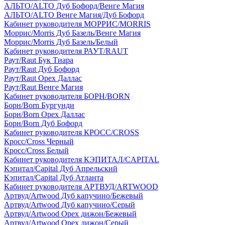
АЛЬТО/ALTO Дуб Бофорд/Венге Магия
АЛЬТО/ALTO Венге Магия/Дуб Бофорд
Кабинет руководителя МОРРИС/MORRIS
Моррис/Morris Дуб Базель/Венге Магия
Моррис/Morris Дуб Базель/Белый
Кабинет руководителя РАУТ/RAUT
Раут/Raut Бук Тиара
Раут/Raut Дуб Бофорд
Раут/Raut Орех Даллас
Раут/Raut Венге Магия
Кабинет руководителя БОРН/BORN
Борн/Born Бургунди
Борн/Born Орех Даллас
Борн/Born Дуб Бофорд
Кабинет руководителя КРОСС/CROSS
Кросс/Cross Черный
Кросс/Cross Белый
Кабинет руководителя КЭПИТАЛ/CAPITAL
Кэпитал/Capital Дуб Апрельский
Кэпитал/Capital Дуб Атланта
Кабинет руководителя АРТВУД/ARTWOOD
Артвуд/Artwood Дуб капучино/Бежевый
Артвуд/Artwood Дуб капучино/Серый
Артвуд/Artwood Орех дижон/Бежевый
Артвуд/Artwood Орех дижон/Серый