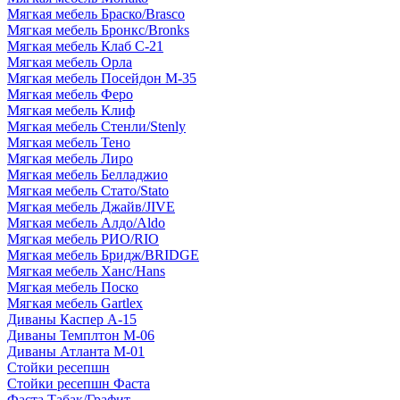
Мягкая мебель Браско/Brasco
Мягкая мебель Бронкс/Bronks
Мягкая мебель Клаб С-21
Мягкая мебель Орла
Мягкая мебель Посейдон М-35
Мягкая мебель Феро
Мягкая мебель Клиф
Мягкая мебель Стенли/Stenly
Мягкая мебель Тено
Мягкая мебель Лиро
Мягкая мебель Белладжио
Мягкая мебель Стато/Stato
Мягкая мебель Джайв/JIVE
Мягкая мебель Алдо/Aldo
Мягкая мебель РИО/RIO
Мягкая мебель Бридж/BRIDGE
Мягкая мебель Ханс/Hans
Мягкая мебель Поско
Мягкая мебель Gartlex
Диваны Каспер А-15
Диваны Темплтон М-06
Диваны Атланта М-01
Стойки ресепшн
Стойки ресепшн Фаста
Фаста Табак/Графит