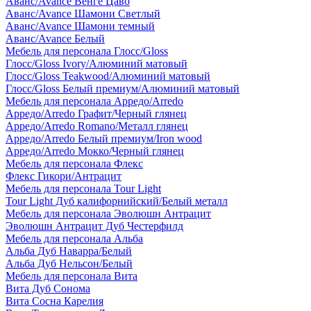
Аванс/Avance Венге Цаво
Аванс/Avance Шамони Светлый
Аванс/Avance Шамони темный
Аванс/Avance Белый
Мебель для персонала Глосс/Gloss
Глосс/Gloss Ivory/Алюминий матовый
Глосс/Gloss Teakwood/Алюминий матовый
Глосс/Gloss Белый премиум/Алюминий матовый
Мебель для персонала Арредо/Arredo
Арредо/Arredo Графит/Черный глянец
Арредо/Arredo Romano/Металл глянец
Арредо/Arredo Белый премиум/Iron wood
Арредо/Arredo Мокко/Черный глянец
Мебель для персонала Флекс
Флекс Гикори/Антрацит
Мебель для персонала Tour Light
Tour Light Дуб калифорнийский/Белый металл
Мебель для персонала Эволюшн Антрацит
Эволюшн Антрацит Дуб Честерфилд
Мебель для персонала Альба
Альба Дуб Наварра/Белый
Альба Дуб Нельсон/Белый
Мебель для персонала Вита
Вита Дуб Сонома
Вита Сосна Карелия