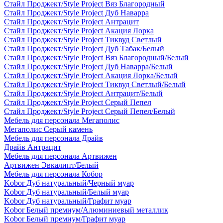
Стайл Проджект/Style Project Вяз Благородный
Стайл Проджект/Style Project Дуб Наварра
Стайл Проджект/Style Project Антрацит
Стайл Проджект/Style Project Акация Лорка
Стайл Проджект/Style Project Тиквуд Светлый
Стайл Проджект/Style Project Дуб Табак/Белый
Стайл Проджект/Style Project Вяз Благородный/Белый
Стайл Проджект/Style Project Дуб Наварра/Белый
Стайл Проджект/Style Project Акация Лорка/Белый
Стайл Проджект/Style Project Тиквуд Светлый/Белый
Стайл Проджект/Style Project Антрацит/Белый
Стайл Проджект/Style Project Серый Пепел
Стайл Проджект/Style Project Серый Пепел/Белый
Мебель для персонала Мегаполис
Мегаполис Серый камень
Мебель для персонала Драйв
Драйв Антрацит
Мебель для персонала Артвижен
Артвижен Эвкалипт/Белый
Мебель для персонала Кобор
Kobor Дуб натуральный/Черный муар
Kobor Дуб натуральный/Белый муар
Kobor Дуб натуральный/Графит муар
Kobor Белый премиум/Алюминиевый металлик
Kobor Белый премиум/Графит муар