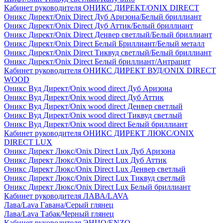
Кабинет руководителя ОНИКС ДИРЕКТ/ONIX DIRECT
Оникс Директ/Onix Direct Дуб Аризона/Белый бриллиант
Оникс Директ/Onix Direct Дуб Аттик/Белый бриллиант
Оникс Директ/Onix Direct Денвер светлый/Белый бриллиант
Оникс Директ/Onix Direct Белый Бриллиант/Белый металл
Оникс Директ/Onix Direct Тиквуд светлый/Белый бриллиант
Оникс Директ/Onix Direct Белый бриллиант/Антрацит
Кабинет руководителя ОНИКС ДИРЕКТ ВУД/ONIX DIRECT
WOOD
Оникс Вуд Директ/Onix wood direct Дуб Аризона
Оникс Вуд Директ/Onix wood direct Дуб Аттик
Оникс Вуд Директ/Onix wood direct Денвер светлый
Оникс Вуд Директ/Onix wood direct Тиквуд светлый
Оникс Вуд Директ/Onix wood direct Белый бриллиант
Кабинет руководителя ОНИКС ДИРЕКТ ЛЮКС/ONIX
DIRECT LUX
Оникс Директ Люкс/Onix Direct Lux Дуб Аризона
Оникс Директ Люкс/Onix Direct Lux Дуб Аттик
Оникс Директ Люкс/Onix Direct Lux Денвер светлый
Оникс Директ Люкс/Onix Direct Lux Тиквуд светлый
Оникс Директ Люкс/Onix Direct Lux Белый бриллиант
Кабинет руководителя ЛАВА/LAVA
Лава/Lava Гавана/Серый глянец
Лава/Lava Табак/Черный глянец
Кабинет руководителя ЭНЦО/ENZO