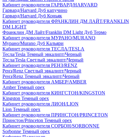
Кабинет руководителя ГАРВАРД/HARVARD
Гарвард/Harvard Дуб капучино
Гарвард/Harvard Дуб Коньяк
Кабинет руководителя ФРАНКЛИН ДМ ЛАЙТ/FRANKLIN
DM LIGHT
Франклин ДМ Лайт/Franklin DM Light Дуб Термо
Кабинет руководителя МУРАНО/MURANO
Мурано/Murano Дуб Кальяри
Кабинет руководителя ТЕСЛА/TESLA
Тесла/Tesla Темный эвкалипт/Черный
Тесла/Tesla Светлый эвкалипт/Черный
Кабинет руководителя РЕНЗ/RENZ
Ренз/Renz Светлый эвкалипт/Черный
Ренз/Renz Темный эвкалипт/Черный
Кабинет руководителя АМБЕР/AMBER
Amber Темный орех
Кабинет руководителя КИНГСТОН/KINGSTON
Kingston Темный орех
Кабинет руководителя ЛИОН/LION
Lion Темный орех
Кабинет руководителя ПРИНСТОН/PRINCETON
Принстон/Princeton Темный орех
Кабинет руководителя СОРБОН/SORBONNE
Sorbonne Темный орех
Sorbonne Палисандр