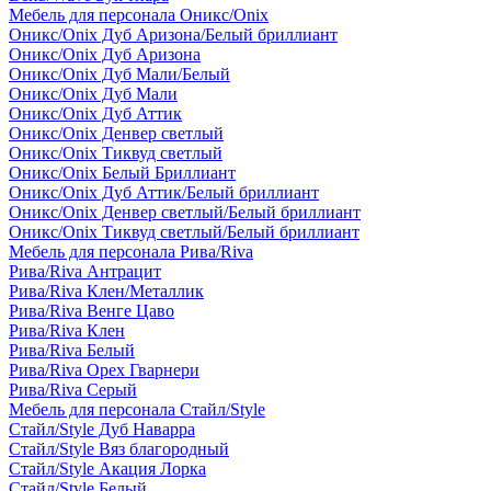
Мебель для персонала Оникс/Onix
Оникс/Onix Дуб Аризона/Белый бриллиант
Оникс/Onix Дуб Аризона
Оникс/Onix Дуб Мали/Белый
Оникс/Onix Дуб Мали
Оникс/Onix Дуб Аттик
Оникс/Onix Денвер светлый
Оникс/Onix Тиквуд светлый
Оникс/Onix Белый Бриллиант
Оникс/Onix Дуб Аттик/Белый бриллиант
Оникс/Onix Денвер светлый/Белый бриллиант
Оникс/Onix Тиквуд светлый/Белый бриллиант
Мебель для персонала Рива/Riva
Рива/Riva Антрацит
Рива/Riva Клен/Металлик
Рива/Riva Венге Цаво
Рива/Riva Клен
Рива/Riva Белый
Рива/Riva Орех Гварнери
Рива/Riva Серый
Мебель для персонала Стайл/Style
Стайл/Style Дуб Наварра
Стайл/Style Вяз благородный
Стайл/Style Акация Лорка
Стайл/Style Белый