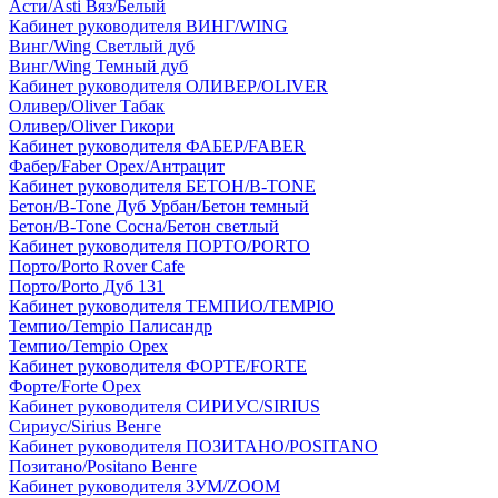
Асти/Asti Вяз/Белый
Кабинет руководителя ВИНГ/WING
Винг/Wing Светлый дуб
Винг/Wing Темный дуб
Кабинет руководителя ОЛИВЕР/OLIVER
Оливер/Oliver Табак
Оливер/Oliver Гикори
Кабинет руководителя ФАБЕР/FABER
Фабер/Faber Орех/Антрацит
Кабинет руководителя БЕТОН/B-TONE
Бетон/B-Tone Дуб Урбан/Бетон темный
Бетон/B-Tone Сосна/Бетон светлый
Кабинет руководителя ПОРТО/PORTO
Порто/Porto Rover Cafe
Порто/Porto Дуб 131
Кабинет руководителя ТЕМПИО/TEMPIO
Темпио/Tempio Палисандр
Темпио/Tempio Орех
Кабинет руководителя ФОРТЕ/FORTE
Форте/Forte Орех
Кабинет руководителя СИРИУС/SIRIUS
Сириус/Sirius Венге
Кабинет руководителя ПОЗИТАНО/POSITANO
Позитано/Positano Венге
Кабинет руководителя ЗУМ/ZOOM