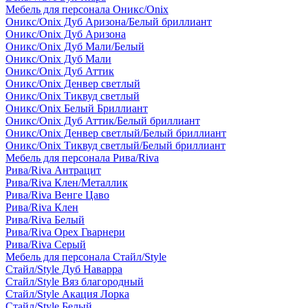
Мебель для персонала Оникс/Onix
Оникс/Onix Дуб Аризона/Белый бриллиант
Оникс/Onix Дуб Аризона
Оникс/Onix Дуб Мали/Белый
Оникс/Onix Дуб Мали
Оникс/Onix Дуб Аттик
Оникс/Onix Денвер светлый
Оникс/Onix Тиквуд светлый
Оникс/Onix Белый Бриллиант
Оникс/Onix Дуб Аттик/Белый бриллиант
Оникс/Onix Денвер светлый/Белый бриллиант
Оникс/Onix Тиквуд светлый/Белый бриллиант
Мебель для персонала Рива/Riva
Рива/Riva Антрацит
Рива/Riva Клен/Металлик
Рива/Riva Венге Цаво
Рива/Riva Клен
Рива/Riva Белый
Рива/Riva Орех Гварнери
Рива/Riva Серый
Мебель для персонала Стайл/Style
Стайл/Style Дуб Наварра
Стайл/Style Вяз благородный
Стайл/Style Акация Лорка
Стайл/Style Белый