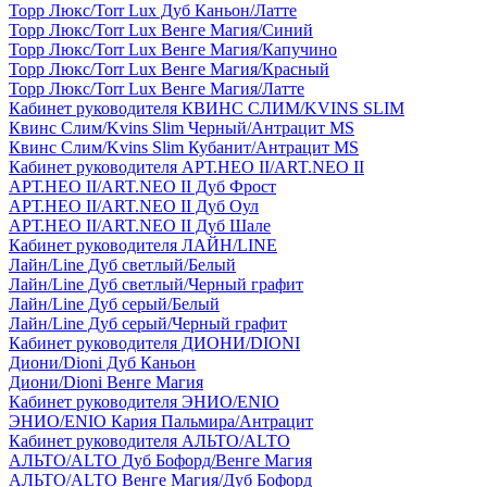
Торр Люкс/Torr Lux Дуб Каньон/Латте
Торр Люкс/Torr Lux Венге Магия/Синий
Торр Люкс/Torr Lux Венге Магия/Капучино
Торр Люкс/Torr Lux Венге Магия/Красный
Торр Люкс/Torr Lux Венге Магия/Латте
Кабинет руководителя КВИНС СЛИМ/KVINS SLIM
Квинс Слим/Kvins Slim Черный/Антрацит MS
Квинс Слим/Kvins Slim Кубанит/Антрацит MS
Кабинет руководителя АРТ.НЕО II/ART.NEO II
АРТ.НЕО II/ART.NEO II Дуб Фрост
АРТ.НЕО II/ART.NEO II Дуб Оул
АРТ.НЕО II/ART.NEO II Дуб Шале
Кабинет руководителя ЛАЙН/LINE
Лайн/Line Дуб светлый/Белый
Лайн/Line Дуб светлый/Черный графит
Лайн/Line Дуб серый/Белый
Лайн/Line Дуб серый/Черный графит
Кабинет руководителя ДИОНИ/DIONI
Диони/Dioni Дуб Каньон
Диони/Dioni Венге Магия
Кабинет руководителя ЭНИО/ENIO
ЭНИО/ENIO Кария Пальмира/Антрацит
Кабинет руководителя АЛЬТО/ALTO
АЛЬТО/ALTO Дуб Бофорд/Венге Магия
АЛЬТО/ALTO Венге Магия/Дуб Бофорд