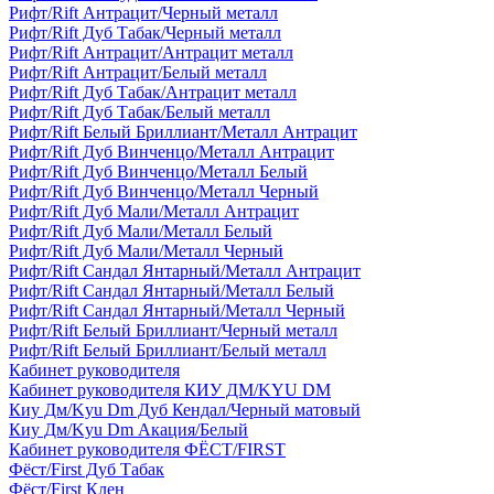
Рифт/Rift Антрацит/Черный металл
Рифт/Rift Дуб Табак/Черный металл
Рифт/Rift Антрацит/Антрацит металл
Рифт/Rift Антрацит/Белый металл
Рифт/Rift Дуб Табак/Антрацит металл
Рифт/Rift Дуб Табак/Белый металл
Рифт/Rift Белый Бриллиант/Металл Антрацит
Рифт/Rift Дуб Винченцо/Металл Антрацит
Рифт/Rift Дуб Винченцо/Металл Белый
Рифт/Rift Дуб Винченцо/Металл Черный
Рифт/Rift Дуб Мали/Металл Антрацит
Рифт/Rift Дуб Мали/Металл Белый
Рифт/Rift Дуб Мали/Металл Черный
Рифт/Rift Сандал Янтарный/Металл Антрацит
Рифт/Rift Сандал Янтарный/Металл Белый
Рифт/Rift Сандал Янтарный/Металл Черный
Рифт/Rift Белый Бриллиант/Черный металл
Рифт/Rift Белый Бриллиант/Белый металл
Кабинет руководителя
Кабинет руководителя КИУ ДМ/KYU DM
Киу Дм/Kyu Dm Дуб Кендал/Черный матовый
Киу Дм/Kyu Dm Акация/Белый
Кабинет руководителя ФЁСТ/FIRST
Фёст/First Дуб Табак
Фёст/First Клен