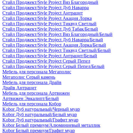
Стайл Проджект/Style Project Вяз Благородный
Стайл Проджект/Style Project Дуб Наварра
Стайл Проджект/Style Project Антрацит
Стайл Проджект/Style Project Акация Лорка
Стайл Проджект/Style Project Тиквуд Светлый
Стайл Проджект/Style Project Дуб Табак/Белый
Стайл Проджект/Style Project Вяз Благородный/Белый
Стайл Проджект/Style Project Дуб Наварра/Белый
Стайл Проджект/Style Project Акация Лорка/Белый
Стайл Проджект/Style Project Тиквуд Светлый/Белый
Стайл Проджект/Style Project Антрацит/Белый
Стайл Проджект/Style Project Серый Пепел
Стайл Проджект/Style Project Серый Пепел/Белый
Мебель для персонала Мегаполис
Мегаполис Серый камень
Мебель для персонала Драйв
Драйв Антрацит
Мебель для персонала Артвижен
Артвижен Эвкалипт/Белый
Мебель для персонала Кобор
Kobor Дуб натуральный/Черный муар
Kobor Дуб натуральный/Белый муар
Kobor Дуб натуральный/Графит муар
Kobor Белый премиум/Алюминиевый металлик
Kobor Белый премиум/Графит муар