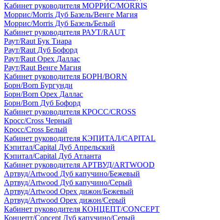
Кабинет руководителя МОРРИС/MORRIS
Моррис/Morris Дуб Базель/Венге Магия
Моррис/Morris Дуб Базель/Белый
Кабинет руководителя РАУТ/RAUT
Раут/Raut Бук Тиара
Раут/Raut Дуб Бофорд
Раут/Raut Орех Даллас
Раут/Raut Венге Магия
Кабинет руководителя БОРН/BORN
Борн/Born Бургунди
Борн/Born Орех Даллас
Борн/Born Дуб Бофорд
Кабинет руководителя КРОСС/CROSS
Кросс/Cross Черный
Кросс/Cross Белый
Кабинет руководителя КЭПИТАЛ/CAPITAL
Кэпитал/Capital Дуб Апрельский
Кэпитал/Capital Дуб Атланта
Кабинет руководителя АРТВУД/ARTWOOD
Артвуд/Artwood Дуб капучино/Бежевый
Артвуд/Artwood Дуб капучино/Серый
Артвуд/Artwood Орех дижон/Бежевый
Артвуд/Artwood Орех дижон/Серый
Кабинет руководителя КОНЦЕПТ/CONCEPT
Концепт/Concept Дуб капучино/Серый