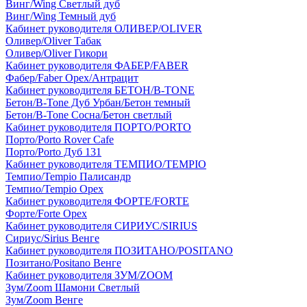
Винг/Wing Светлый дуб
Винг/Wing Темный дуб
Кабинет руководителя ОЛИВЕР/OLIVER
Оливер/Oliver Табак
Оливер/Oliver Гикори
Кабинет руководителя ФАБЕР/FABER
Фабер/Faber Орех/Антрацит
Кабинет руководителя БЕТОН/B-TONE
Бетон/B-Tone Дуб Урбан/Бетон темный
Бетон/B-Tone Сосна/Бетон светлый
Кабинет руководителя ПОРТО/PORTO
Порто/Porto Rover Cafe
Порто/Porto Дуб 131
Кабинет руководителя ТЕМПИО/TEMPIO
Темпио/Tempio Палисандр
Темпио/Tempio Орех
Кабинет руководителя ФОРТЕ/FORTE
Форте/Forte Орех
Кабинет руководителя СИРИУС/SIRIUS
Сириус/Sirius Венге
Кабинет руководителя ПОЗИТАНО/POSITANO
Позитано/Positano Венге
Кабинет руководителя ЗУМ/ZOOM
Зум/Zoom Шамони Светлый
Зум/Zoom Венге