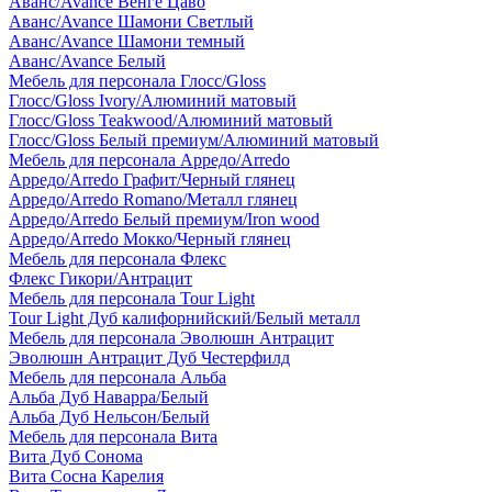
Аванс/Avance Венге Цаво
Аванс/Avance Шамони Светлый
Аванс/Avance Шамони темный
Аванс/Avance Белый
Мебель для персонала Глосс/Gloss
Глосс/Gloss Ivory/Алюминий матовый
Глосс/Gloss Teakwood/Алюминий матовый
Глосс/Gloss Белый премиум/Алюминий матовый
Мебель для персонала Арредо/Arredo
Арредо/Arredo Графит/Черный глянец
Арредо/Arredo Romano/Металл глянец
Арредо/Arredo Белый премиум/Iron wood
Арредо/Arredo Мокко/Черный глянец
Мебель для персонала Флекс
Флекс Гикори/Антрацит
Мебель для персонала Tour Light
Tour Light Дуб калифорнийский/Белый металл
Мебель для персонала Эволюшн Антрацит
Эволюшн Антрацит Дуб Честерфилд
Мебель для персонала Альба
Альба Дуб Наварра/Белый
Альба Дуб Нельсон/Белый
Мебель для персонала Вита
Вита Дуб Сонома
Вита Сосна Карелия