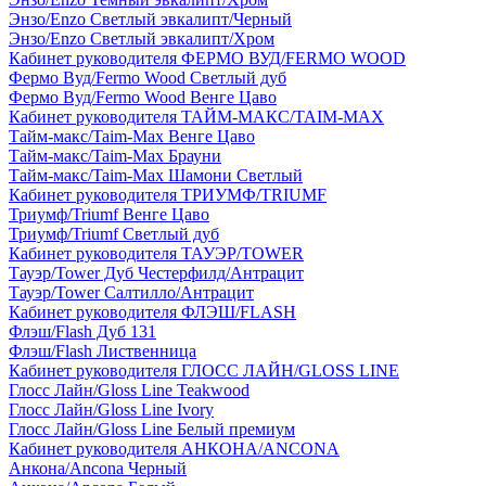
Энзо/Enzo Светлый эвкалипт/Черный
Энзо/Enzo Светлый эвкалипт/Хром
Кабинет руководителя ФЕРМО ВУД/FERMO WOOD
Фермо Вуд/Fermo Wood Светлый дуб
Фермо Вуд/Fermo Wood Венге Цаво
Кабинет руководителя ТАЙМ-МАКС/TAIM-MAX
Тайм-макс/Taim-Max Венге Цаво
Тайм-макс/Taim-Max Брауни
Тайм-макс/Taim-Max Шамони Светлый
Кабинет руководителя ТРИУМФ/TRIUMF
Триумф/Triumf Венге Цаво
Триумф/Triumf Светлый дуб
Кабинет руководителя ТАУЭР/TOWER
Тауэр/Tower Дуб Честерфилд/Антрацит
Тауэр/Tower Салтилло/Антрацит
Кабинет руководителя ФЛЭШ/FLASH
Флэш/Flash Дуб 131
Флэш/Flash Лиственница
Кабинет руководителя ГЛОСС ЛАЙН/GLOSS LINE
Глосс Лайн/Gloss Line Teakwood
Глосс Лайн/Gloss Line Ivory
Глосс Лайн/Gloss Line Белый премиум
Кабинет руководителя АНКОНА/ANCONA
Анкона/Ancona Черный