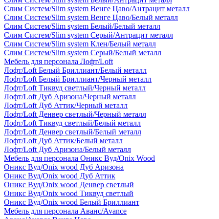
Слим Систем/Slim system Венге Цаво/Антрацит металл
Слим Систем/Slim system Венге Цаво/Белый металл
Слим Систем/Slim system Белый/Белый металл
Слим Систем/Slim system Серый/Антрацит металл
Слим Систем/Slim system Клен/Белый металл
Слим Систем/Slim system Серый/Белый металл
Мебель для персонала Лофт/Loft
Лофт/Loft Белый Бриллиант/Белый металл
Лофт/Loft Белый Бриллиант/Черный металл
Лофт/Loft Тиквуд светлый/Черный металл
Лофт/Loft Дуб Аризона/Черный металл
Лофт/Loft Дуб Аттик/Черный металл
Лофт/Loft Денвер светлый/Черный металл
Лофт/Loft Тиквуд светлый/Белый металл
Лофт/Loft Денвер светлый/Белый металл
Лофт/Loft Дуб Аттик/Белый металл
Лофт/Loft Дуб Аризона/Белый металл
Мебель для персонала Оникс Вуд/Onix Wood
Оникс Вуд/Onix wood Дуб Аризона
Оникс Вуд/Onix wood Дуб Аттик
Оникс Вуд/Onix wood Денвер светлый
Оникс Вуд/Onix wood Тиквуд светлый
Оникс Вуд/Onix wood Белый Бриллиант
Мебель для персонала Аванс/Avance