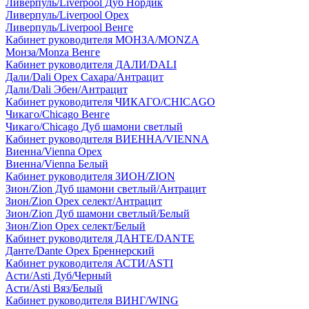
Ливерпуль/Liverpool Дуб Нордик
Ливерпуль/Liverpool Орех
Ливерпуль/Liverpool Венге
Кабинет руководителя МОНЗА/MONZA
Монза/Monza Венге
Кабинет руководителя ДАЛИ/DALI
Дали/Dali Орех Cахара/Антрацит
Дали/Dali Эбен/Антрацит
Кабинет руководителя ЧИКАГО/CHICAGO
Чикаго/Chicago Венге
Чикаго/Chicago Дуб шамони светлый
Кабинет руководителя ВИЕННА/VIENNA
Виенна/Vienna Орех
Виенна/Vienna Белый
Кабинет руководителя ЗИОН/ZION
Зион/Zion Дуб шамони светлый/Антрацит
Зион/Zion Орех селект/Антрацит
Зион/Zion Дуб шамони светлый/Белый
Зион/Zion Орех селект/Белый
Кабинет руководителя ДАНТЕ/DANTE
Данте/Dante Орех Бреннерский
Кабинет руководителя АСТИ/ASTI
Асти/Asti Дуб/Черный
Асти/Asti Вяз/Белый
Кабинет руководителя ВИНГ/WING