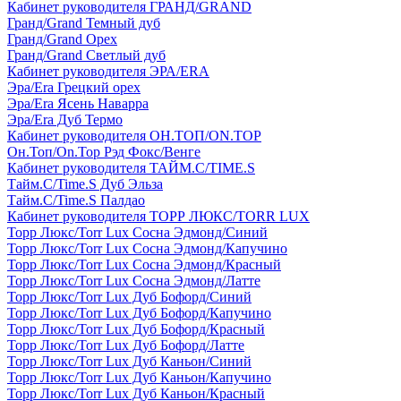
Кабинет руководителя ГРАНД/GRAND
Гранд/Grand Темный дуб
Гранд/Grand Орех
Гранд/Grand Светлый дуб
Кабинет руководителя ЭРА/ERA
Эра/Era Грецкий орех
Эра/Era Ясень Наварра
Эра/Era Дуб Термо
Кабинет руководителя ОН.ТОП/ON.TOP
Он.Топ/On.Top Рэд Фокс/Венге
Кабинет руководителя ТАЙМ.С/TIME.S
Тайм.С/Time.S Дуб Эльза
Тайм.С/Time.S Палдао
Кабинет руководителя ТОРР ЛЮКС/TORR LUX
Торр Люкс/Torr Lux Сосна Эдмонд/Синий
Торр Люкс/Torr Lux Сосна Эдмонд/Капучино
Торр Люкс/Torr Lux Сосна Эдмонд/Красный
Торр Люкс/Torr Lux Сосна Эдмонд/Латте
Торр Люкс/Torr Lux Дуб Бофорд/Синий
Торр Люкс/Torr Lux Дуб Бофорд/Капучино
Торр Люкс/Torr Lux Дуб Бофорд/Красный
Торр Люкс/Torr Lux Дуб Бофорд/Латте
Торр Люкс/Torr Lux Дуб Каньон/Синий
Торр Люкс/Torr Lux Дуб Каньон/Капучино
Торр Люкс/Torr Lux Дуб Каньон/Красный