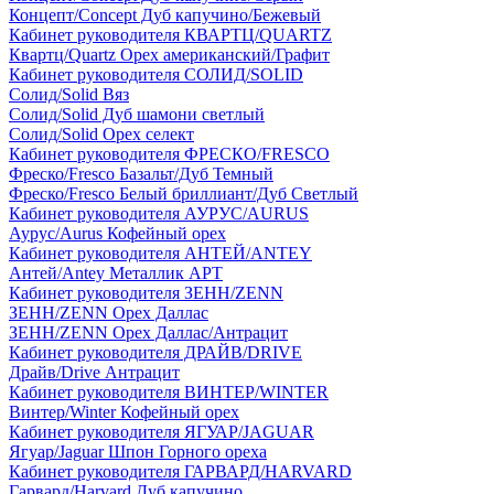
Концепт/Concept Дуб капучино/Бежевый
Кабинет руководителя КВАРТЦ/QUARTZ
Квартц/Quartz Орех американский/Графит
Кабинет руководителя СОЛИД/SOLID
Солид/Solid Вяз
Солид/Solid Дуб шамони светлый
Солид/Solid Орех селект
Кабинет руководителя ФРЕСКО/FRESCO
Фреско/Fresco Базальт/Дуб Темный
Фреско/Fresco Белый бриллиант/Дуб Светлый
Кабинет руководителя АУРУС/AURUS
Аурус/Aurus Кофейный орех
Кабинет руководителя АНТЕЙ/ANTEY
Антей/Antey Металлик АРТ
Кабинет руководителя ЗЕНН/ZENN
ЗЕНН/ZENN Орех Даллас
ЗЕНН/ZENN Орех Даллас/Антрацит
Кабинет руководителя ДРАЙВ/DRIVE
Драйв/Drive Антрацит
Кабинет руководителя ВИНТЕР/WINTER
Винтер/Winter Кофейный орех
Кабинет руководителя ЯГУАР/JAGUAR
Ягуар/Jaguar Шпон Горного ореха
Кабинет руководителя ГАРВАРД/HARVARD
Гарвард/Harvard Дуб капучино