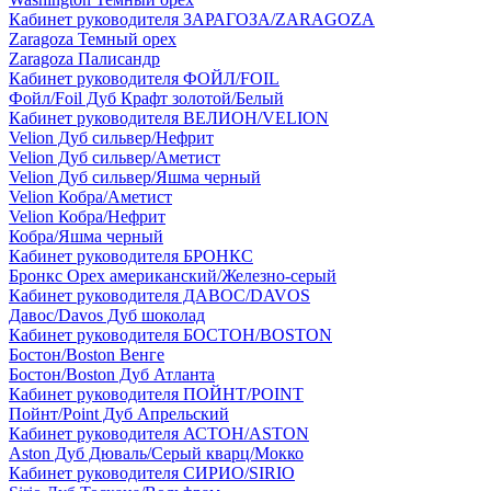
Кабинет руководителя ЗАРАГОЗА/ZARAGOZA
Zaragoza Темный орех
Zaragoza Палисандр
Кабинет руководителя ФОЙЛ/FOIL
Фойл/Foil Дуб Крафт золотой/Белый
Кабинет руководителя ВЕЛИОН/VELION
Velion Дуб сильвер/Нефрит
Velion Дуб сильвер/Аметист
Velion Дуб сильвер/Яшма черный
Velion Кобра/Аметист
Velion Кобра/Нефрит
Кобра/Яшма черный
Кабинет руководителя БРОНКС
Бронкс Орех американский/Железно-серый
Кабинет руководителя ДАВОС/DAVOS
Давос/Davos Дуб шоколад
Кабинет руководителя БОСТОН/BOSTON
Бостон/Boston Венге
Бостон/Boston Дуб Атланта
Кабинет руководителя ПОЙНТ/POINT
Пойнт/Point Дуб Апрельский
Кабинет руководителя АСТОН/ASTON
Aston Дуб Дюваль/Серый кварц/Мокко
Кабинет руководителя СИРИО/SIRIO