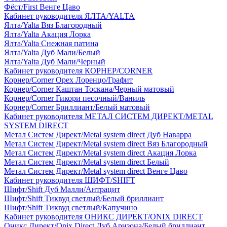
Фёст/First Венге Цаво
Кабинет руководителя ЯЛТА/YALTA
Ялта/Yalta Вяз Благородный
Ялта/Yalta Акация Лорка
Ялта/Yalta Снежная патина
Ялта/Yalta Дуб Мали/Белый
Ялта/Yalta Дуб Мали/Черный
Кабинет руководителя КОРНЕР/CORNER
Корнер/Corner Орех Лоренцо/Графит
Корнер/Corner Каштан Тоскана/Черный матовый
Корнер/Corner Гикори песочный/Ваниль
Корнер/Corner Бриллиант/Белый матовый
Кабинет руководителя МЕТАЛ СИСТЕМ ДИРЕКТ/METAL
SYSTEM DIRECT
Метал Систем Директ/Metal system direct Дуб Наварра
Метал Систем Директ/Metal system direct Вяз Благородный
Метал Систем Директ/Metal system direct Акация Лорка
Метал Систем Директ/Metal system direct Белый
Метал Систем Директ/Metal system direct Венге Цаво
Кабинет руководителя ШИФТ/SHIFT
Шифт/Shift Дуб Малли/Антрацит
Шифт/Shift Тиквуд светлый/Белый бриллиант
Шифт/Shift Тиквуд светлый/Капучино
Кабинет руководителя ОНИКС ДИРЕКТ/ONIX DIRECT
Оникс Директ/Onix Direct Дуб Аризона/Белый бриллиант