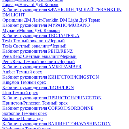
Гарвард/Harvard Дуб Коньяк
Кабинет руководителя ФРАНКЛИН ДМ ЛАЙТ/FRANKLIN
DM LIGHT
Франклин ДМ Лайт/Franklin DM Light Дуб Термо
Кабинет руководителя МУРАНО/MURANO
Мурано/Murano Дуб Кальяри
Кабинет руководителя ТЕСЛА/TESLA
Tesla Темный эвкалипт/Черный
Tesla Светлый эвкалипт/Черный
Кабинет руководителя РЕНЗ/RENZ
Ренз/Renz Светлый эвкалипт/Черный
Ренз/Renz Темный эвкалипт/Черный
Кабинет руководителя АМБЕР/AMBER
Amber Темный орех
Кабинет руководителя КИНГСТОН/KINGSTON
Kingston Темный орех
Кабинет руководителя ЛИОН/LION
Lion Темный орех
Кабинет руководителя ПРИНСТОН/PRINCETON
Принстон/Princeton Темный орех
Кабинет руководителя СОРБОН/SORBONNE
Sorbonne Темный орех
Sorbonne Палисандр
Кабинет руководителя ВАШИНГТОН/WASHINGTON
Washington Темный орех