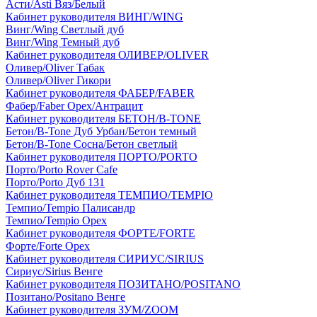
Асти/Asti Вяз/Белый
Кабинет руководителя ВИНГ/WING
Винг/Wing Светлый дуб
Винг/Wing Темный дуб
Кабинет руководителя ОЛИВЕР/OLIVER
Оливер/Oliver Табак
Оливер/Oliver Гикори
Кабинет руководителя ФАБЕР/FABER
Фабер/Faber Орех/Антрацит
Кабинет руководителя БЕТОН/B-TONE
Бетон/B-Tone Дуб Урбан/Бетон темный
Бетон/B-Tone Сосна/Бетон светлый
Кабинет руководителя ПОРТО/PORTO
Порто/Porto Rover Cafe
Порто/Porto Дуб 131
Кабинет руководителя ТЕМПИО/TEMPIO
Темпио/Tempio Палисандр
Темпио/Tempio Орех
Кабинет руководителя ФОРТЕ/FORTE
Форте/Forte Орех
Кабинет руководителя СИРИУС/SIRIUS
Сириус/Sirius Венге
Кабинет руководителя ПОЗИТАНО/POSITANO
Позитано/Positano Венге
Кабинет руководителя ЗУМ/ZOOM