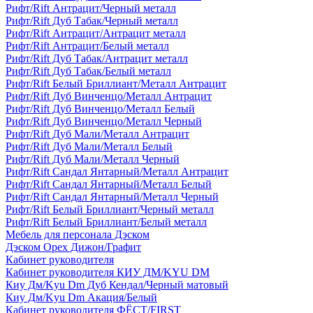
Рифт/Rift Антрацит/Черный металл
Рифт/Rift Дуб Табак/Черный металл
Рифт/Rift Антрацит/Антрацит металл
Рифт/Rift Антрацит/Белый металл
Рифт/Rift Дуб Табак/Антрацит металл
Рифт/Rift Дуб Табак/Белый металл
Рифт/Rift Белый Бриллиант/Металл Антрацит
Рифт/Rift Дуб Винченцо/Металл Антрацит
Рифт/Rift Дуб Винченцо/Металл Белый
Рифт/Rift Дуб Винченцо/Металл Черный
Рифт/Rift Дуб Мали/Металл Антрацит
Рифт/Rift Дуб Мали/Металл Белый
Рифт/Rift Дуб Мали/Металл Черный
Рифт/Rift Сандал Янтарный/Металл Антрацит
Рифт/Rift Сандал Янтарный/Металл Белый
Рифт/Rift Сандал Янтарный/Металл Черный
Рифт/Rift Белый Бриллиант/Черный металл
Рифт/Rift Белый Бриллиант/Белый металл
Мебель для персонала Дэском
Дэском Орех Дижон/Графит
Кабинет руководителя
Кабинет руководителя КИУ ДМ/KYU DM
Киу Дм/Kyu Dm Дуб Кендал/Черный матовый
Киу Дм/Kyu Dm Акация/Белый
Кабинет руководителя ФЁСТ/FIRST