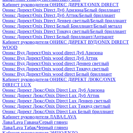
Кабинет руководителя ОНИКС ДИРЕКТ/ONIX DIRECT
Оникс Директ/Onix Direct Дуб Аризона/Белый бриллиант
Оникс Директ/Onix Direct Дуб Аттик/Белый бриллиант
Оникс Директ/Onix Direct Денвер светлый/Белый бриллиант
Оникс Директ/Onix Direct Белый Бриллиант/Белый металл
Оникс Директ/Onix Direct Тиквуд светлый/Белый бриллиант
Оникс Директ/Onix Direct Белый бриллиант/Антрацит
Кабинет руководителя ОНИКС ДИРЕКТ ВУД/ONIX DIRECT
WOOD
Оникс Вуд Директ/Onix wood direct Дуб Аризона
Оникс Вуд Директ/Onix wood direct Дуб Аттик
Оникс Вуд Директ/Onix wood direct Денвер светлый
Оникс Вуд Директ/Onix wood direct Тиквуд светлый
Оникс Вуд Директ/Onix wood direct Белый бриллиант
Кабинет руководителя ОНИКС ДИРЕКТ ЛЮКС/ONIX
DIRECT LUX
Оникс Директ Люкс/Onix Direct Lux Дуб Аризона
Оникс Директ Люкс/Onix Direct Lux Дуб Аттик
Оникс Директ Люкс/Onix Direct Lux Денвер светлый
Оникс Директ Люкс/Onix Direct Lux Тиквуд светлый
Оникс Директ Люкс/Onix Direct Lux Белый бриллиант
Кабинет руководителя ЛАВА/LAVA
Лава/Lava Гавана/Серый глянец
Лава/Lava Табак/Черный глянец
Кабинет руководителя ЭНЦО/ENZO