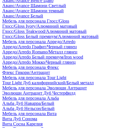
Аванс/Avance Венге Цаво
Аванс/Avance Шамони Светлый
Аванс/Avance Шамони темный
Аванс/Avance Белый
Мебель для персонала Глосс/Gloss
Глосс/Gloss Ivory/Алюминий матовый
Глосс/Gloss Teakwood/Алюминий матовый
Глосс/Gloss Белый премиум/Алюминий матовый
Мебель для персонала Арредо/Arredo
Арредо/Arredo Графит/Черный глянец
Арредо/Arredo Romano/Металл глянец
Арредо/Arredo Белый премиум/Iron wood
Арредо/Arredo Мокко/Черный глянец
Мебель для персонала Флекс
Флекс Гикори/Антрацит
Мебель для персонала Tour Light
Tour Light Дуб калифорнийский/Белый металл
Мебель для персонала Эволюшн Антрацит
Эволюшн Антрацит Дуб Честерфилд
Мебель для персонала Альба
Альба Дуб Наварра/Белый
Альба Дуб Нельсон/Белый
Мебель для персонала Вита
Вита Дуб Сонома
Вита Сосна Карелия