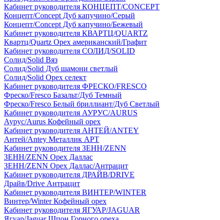
Кабинет руководителя КОНЦЕПТ/CONCEPT
Концепт/Concept Дуб капучино/Серый
Концепт/Concept Дуб капучино/Бежевый
Кабинет руководителя КВАРТЦ/QUARTZ
Квартц/Quartz Орех американский/Графит
Кабинет руководителя СОЛИД/SOLID
Солид/Solid Вяз
Солид/Solid Дуб шамони светлый
Солид/Solid Орех селект
Кабинет руководителя ФРЕСКО/FRESCO
Фреско/Fresco Базальт/Дуб Темный
Фреско/Fresco Белый бриллиант/Дуб Светлый
Кабинет руководителя АУРУС/AURUS
Аурус/Aurus Кофейный орех
Кабинет руководителя АНТЕЙ/ANTEY
Антей/Antey Металлик АРТ
Кабинет руководителя ЗЕНН/ZENN
ЗЕНН/ZENN Орех Даллас
ЗЕНН/ZENN Орех Даллас/Антрацит
Кабинет руководителя ДРАЙВ/DRIVE
Драйв/Drive Антрацит
Кабинет руководителя ВИНТЕР/WINTER
Винтер/Winter Кофейный орех
Кабинет руководителя ЯГУАР/JAGUAR
Ягуар/Jaguar Шпон Горного ореха