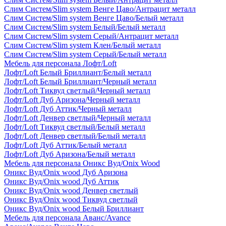
Слим Систем/Slim system Венге Цаво/Антрацит металл
Слим Систем/Slim system Венге Цаво/Белый металл
Слим Систем/Slim system Белый/Белый металл
Слим Систем/Slim system Серый/Антрацит металл
Слим Систем/Slim system Клен/Белый металл
Слим Систем/Slim system Серый/Белый металл
Мебель для персонала Лофт/Loft
Лофт/Loft Белый Бриллиант/Белый металл
Лофт/Loft Белый Бриллиант/Черный металл
Лофт/Loft Тиквуд светлый/Черный металл
Лофт/Loft Дуб Аризона/Черный металл
Лофт/Loft Дуб Аттик/Черный металл
Лофт/Loft Денвер светлый/Черный металл
Лофт/Loft Тиквуд светлый/Белый металл
Лофт/Loft Денвер светлый/Белый металл
Лофт/Loft Дуб Аттик/Белый металл
Лофт/Loft Дуб Аризона/Белый металл
Мебель для персонала Оникс Вуд/Onix Wood
Оникс Вуд/Onix wood Дуб Аризона
Оникс Вуд/Onix wood Дуб Аттик
Оникс Вуд/Onix wood Денвер светлый
Оникс Вуд/Onix wood Тиквуд светлый
Оникс Вуд/Onix wood Белый Бриллиант
Мебель для персонала Аванс/Avance