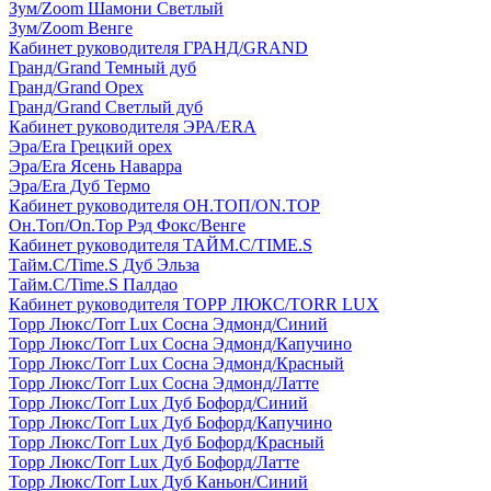
Зум/Zoom Шамони Светлый
Зум/Zoom Венге
Кабинет руководителя ГРАНД/GRAND
Гранд/Grand Темный дуб
Гранд/Grand Орех
Гранд/Grand Светлый дуб
Кабинет руководителя ЭРА/ERA
Эра/Era Грецкий орех
Эра/Era Ясень Наварра
Эра/Era Дуб Термо
Кабинет руководителя ОН.ТОП/ON.TOP
Он.Топ/On.Top Рэд Фокс/Венге
Кабинет руководителя ТАЙМ.С/TIME.S
Тайм.С/Time.S Дуб Эльза
Тайм.С/Time.S Палдао
Кабинет руководителя ТОРР ЛЮКС/TORR LUX
Торр Люкс/Torr Lux Сосна Эдмонд/Синий
Торр Люкс/Torr Lux Сосна Эдмонд/Капучино
Торр Люкс/Torr Lux Сосна Эдмонд/Красный
Торр Люкс/Torr Lux Сосна Эдмонд/Латте
Торр Люкс/Torr Lux Дуб Бофорд/Синий
Торр Люкс/Torr Lux Дуб Бофорд/Капучино
Торр Люкс/Torr Lux Дуб Бофорд/Красный
Торр Люкс/Torr Lux Дуб Бофорд/Латте
Торр Люкс/Torr Lux Дуб Каньон/Синий