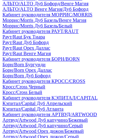
АЛЬТО/ALTO Дуб Бофорд/Венге Магия
АЛЬТО/ALTO Венге Магия/Дуб Бофорд
Кабинет руководителя МОРРИС/MORRIS
Моррис/Morris Дуб Базель/Венге Магия
Моррис/Morris Дуб Базель/Белый
Кабинет руководителя РАУТ/RAUT
Раут/Raut Бук Тиара
Раут/Raut Дуб Бофорд
Раут/Raut Орех Даллас
Раут/Raut Венге Магия
Кабинет руководителя БОРН/BORN
Борн/Born Бургунди
Борн/Born Орех Даллас
Борн/Born Дуб Бофорд
Кабинет руководителя КРОСС/CROSS
Кросс/Cross Черный
Кросс/Cross Белый
Кабинет руководителя КЭПИТАЛ/CAPITAL
Кэпитал/Capital Дуб Апрельский
Кэпитал/Capital Дуб Атланта
Кабинет руководителя АРТВУД/ARTWOOD
Артвуд/Artwood Дуб капучино/Бежевый
Артвуд/Artwood Дуб капучино/Серый
Артвуд/Artwood Орех дижон/Бежевый
Артвуд/Artwood Орех дижон/Серый