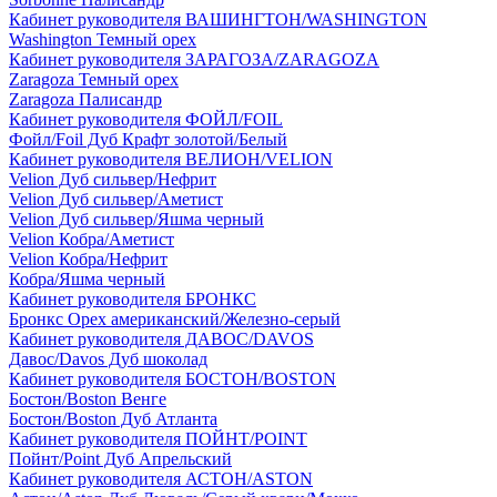
Кабинет руководителя ВАШИНГТОН/WASHINGTON
Washington Темный орех
Кабинет руководителя ЗАРАГОЗА/ZARAGOZA
Zaragoza Темный орех
Zaragoza Палисандр
Кабинет руководителя ФОЙЛ/FOIL
Фойл/Foil Дуб Крафт золотой/Белый
Кабинет руководителя ВЕЛИОН/VELION
Velion Дуб сильвер/Нефрит
Velion Дуб сильвер/Аметист
Velion Дуб сильвер/Яшма черный
Velion Кобра/Аметист
Velion Кобра/Нефрит
Кобра/Яшма черный
Кабинет руководителя БРОНКС
Бронкс Орех американский/Железно-серый
Кабинет руководителя ДАВОС/DAVOS
Давос/Davos Дуб шоколад
Кабинет руководителя БОСТОН/BOSTON
Бостон/Boston Венге
Бостон/Boston Дуб Атланта
Кабинет руководителя ПОЙНТ/POINT
Пойнт/Point Дуб Апрельский
Кабинет руководителя АСТОН/ASTON