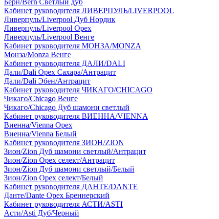
Берн/Bern Светлый дуб
Кабинет руководителя ЛИВЕРПУЛЬ/LIVERPOOL
Ливерпуль/Liverpool Дуб Нордик
Ливерпуль/Liverpool Орех
Ливерпуль/Liverpool Венге
Кабинет руководителя МОНЗА/MONZA
Монза/Monza Венге
Кабинет руководителя ДАЛИ/DALI
Дали/Dali Орех Cахара/Антрацит
Дали/Dali Эбен/Антрацит
Кабинет руководителя ЧИКАГО/CHICAGO
Чикаго/Chicago Венге
Чикаго/Chicago Дуб шамони светлый
Кабинет руководителя ВИЕННА/VIENNA
Виенна/Vienna Орех
Виенна/Vienna Белый
Кабинет руководителя ЗИОН/ZION
Зион/Zion Дуб шамони светлый/Антрацит
Зион/Zion Орех селект/Антрацит
Зион/Zion Дуб шамони светлый/Белый
Зион/Zion Орех селект/Белый
Кабинет руководителя ДАНТЕ/DANTE
Данте/Dante Орех Бреннерский
Кабинет руководителя АСТИ/ASTI
Асти/Asti Дуб/Черный