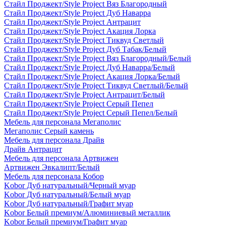
Стайл Проджект/Style Project Вяз Благородный
Стайл Проджект/Style Project Дуб Наварра
Стайл Проджект/Style Project Антрацит
Стайл Проджект/Style Project Акация Лорка
Стайл Проджект/Style Project Тиквуд Светлый
Стайл Проджект/Style Project Дуб Табак/Белый
Стайл Проджект/Style Project Вяз Благородный/Белый
Стайл Проджект/Style Project Дуб Наварра/Белый
Стайл Проджект/Style Project Акация Лорка/Белый
Стайл Проджект/Style Project Тиквуд Светлый/Белый
Стайл Проджект/Style Project Антрацит/Белый
Стайл Проджект/Style Project Серый Пепел
Стайл Проджект/Style Project Серый Пепел/Белый
Мебель для персонала Мегаполис
Мегаполис Серый камень
Мебель для персонала Драйв
Драйв Антрацит
Мебель для персонала Артвижен
Артвижен Эвкалипт/Белый
Мебель для персонала Кобор
Kobor Дуб натуральный/Черный муар
Kobor Дуб натуральный/Белый муар
Kobor Дуб натуральный/Графит муар
Kobor Белый премиум/Алюминиевый металлик
Kobor Белый премиум/Графит муар