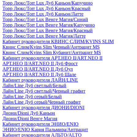
Торр Люкс/Torr Lux Дуб Каньон/Капучино
Торр Люкс/Torr Lux Дуб Каньон/Красный
Торр Люкс/Torr Lux Дуб Каньон/Латте
Торр Люкс/Torr Lux Венге Магия/Синий
Торр Люкс/Torr Lux Венге Магия/Капучино
Торр Люкс/Torr Lux Венге Магия/Красный
Торр Люкс/Torr Lux Венге Магия/Латте
Кабинет руководителя КВИНС СЛИМ/KVINS SLIM
Квинс Слим/Kvins Slim Черный/Антрацит MS
Квинс Слим/Kvins Slim Кубанит/Антрацит MS
Кабинет руководителя АРТ.НЕО II/ART.NEO II
АРТ.НЕО II/ART.NEO II Дуб Фрост
АРТ.НЕО II/ART.NEO II Дуб Оул
АРТ.НЕО II/ART.NEO II Дуб Шале
Кабинет руководителя ЛАЙН/LINE
Лайн/Line Дуб светлый/Белый
Лайн/Line Дуб светлый/Черный графит
Лайн/Line Дуб серый/Белый
Лайн/Line Дуб серый/Черный графит
Кабинет руководителя ДИОНИ/DIONI
Диони/Dioni Дуб Каньон
Диони/Dioni Венге Магия
Кабинет руководителя ЭНИО/ENIO
ЭНИО/ENIO Кария Пальмира/Антрацит
Кабинет руководителя АЛЬТО/ALTO