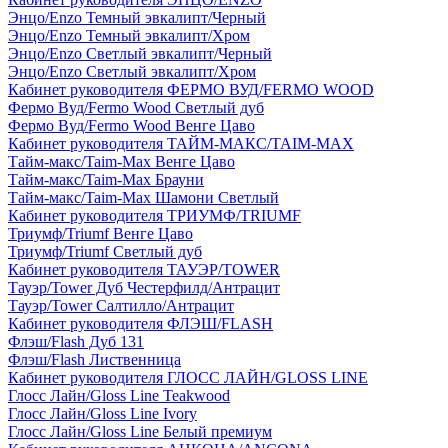
Энцо/Enzo Темный эвкалипт/Черный
Энцо/Enzo Темный эвкалипт/Хром
Энцо/Enzo Светлый эвкалипт/Черный
Энцо/Enzo Светлый эвкалипт/Хром
Кабинет руководителя ФЕРМО ВУД/FERMO WOOD
Фермо Вуд/Fermo Wood Светлый дуб
Фермо Вуд/Fermo Wood Венге Цаво
Кабинет руководителя ТАЙМ-МАКС/TAIM-MAX
Тайм-макс/Taim-Max Венге Цаво
Тайм-макс/Taim-Max Брауни
Тайм-макс/Taim-Max Шамони Светлый
Кабинет руководителя ТРИУМФ/TRIUMF
Триумф/Triumf Венге Цаво
Триумф/Triumf Светлый дуб
Кабинет руководителя ТАУЭР/TOWER
Тауэр/Tower Дуб Честерфилд/Антрацит
Тауэр/Tower Салтилло/Антрацит
Кабинет руководителя ФЛЭШ/FLASH
Флэш/Flash Дуб 131
Флэш/Flash Лиственница
Кабинет руководителя ГЛОСС ЛАЙН/GLOSS LINE
Глосс Лайн/Gloss Line Teakwood
Глосс Лайн/Gloss Line Ivory
Глосс Лайн/Gloss Line Белый премиум