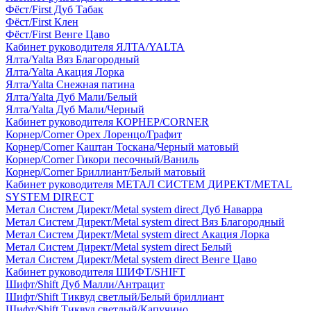
Фёст/First Дуб Табак
Фёст/First Клен
Фёст/First Венге Цаво
Кабинет руководителя ЯЛТА/YALTA
Ялта/Yalta Вяз Благородный
Ялта/Yalta Акация Лорка
Ялта/Yalta Снежная патина
Ялта/Yalta Дуб Мали/Белый
Ялта/Yalta Дуб Мали/Черный
Кабинет руководителя КОРНЕР/CORNER
Корнер/Corner Орех Лоренцо/Графит
Корнер/Corner Каштан Тоскана/Черный матовый
Корнер/Corner Гикори песочный/Ваниль
Корнер/Corner Бриллиант/Белый матовый
Кабинет руководителя МЕТАЛ СИСТЕМ ДИРЕКТ/METAL
SYSTEM DIRECT
Метал Систем Директ/Metal system direct Дуб Наварра
Метал Систем Директ/Metal system direct Вяз Благородный
Метал Систем Директ/Metal system direct Акация Лорка
Метал Систем Директ/Metal system direct Белый
Метал Систем Директ/Metal system direct Венге Цаво
Кабинет руководителя ШИФТ/SHIFT
Шифт/Shift Дуб Малли/Антрацит
Шифт/Shift Тиквуд светлый/Белый бриллиант
Шифт/Shift Тиквуд светлый/Капучино