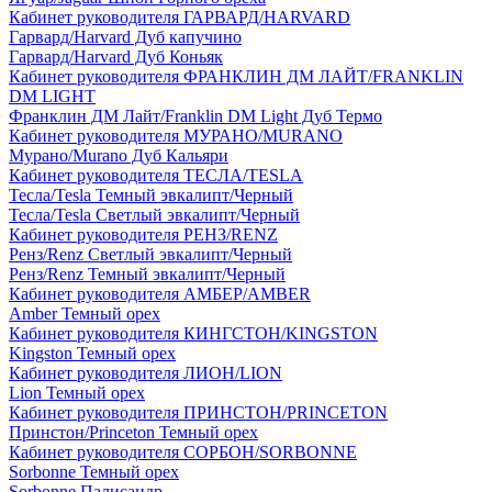
Кабинет руководителя ГАРВАРД/HARVARD
Гарвард/Harvard Дуб капучино
Гарвард/Harvard Дуб Коньяк
Кабинет руководителя ФРАНКЛИН ДМ ЛАЙТ/FRANKLIN
DM LIGHT
Франклин ДМ Лайт/Franklin DM Light Дуб Термо
Кабинет руководителя МУРАНО/MURANO
Мурано/Murano Дуб Кальяри
Кабинет руководителя ТЕСЛА/TESLA
Тесла/Tesla Темный эвкалипт/Черный
Тесла/Tesla Светлый эвкалипт/Черный
Кабинет руководителя РЕНЗ/RENZ
Ренз/Renz Светлый эвкалипт/Черный
Ренз/Renz Темный эвкалипт/Черный
Кабинет руководителя АМБЕР/AMBER
Amber Темный орех
Кабинет руководителя КИНГСТОН/KINGSTON
Kingston Темный орех
Кабинет руководителя ЛИОН/LION
Lion Темный орех
Кабинет руководителя ПРИНСТОН/PRINCETON
Принстон/Princeton Темный орех
Кабинет руководителя СОРБОН/SORBONNE
Sorbonne Темный орех
Sorbonne Палисандр