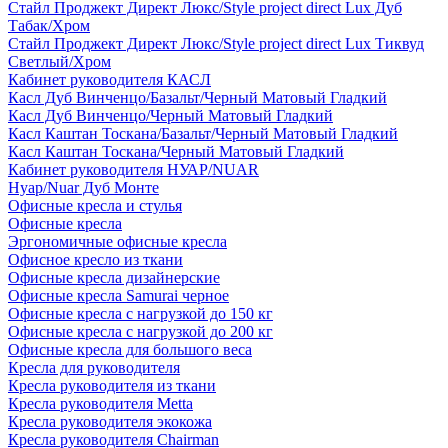
Стайл Проджект Директ Люкс/Style project direct Lux Дуб
Табак/Хром
Стайл Проджект Директ Люкс/Style project direct Lux Тиквуд
Светлый/Хром
Кабинет руководителя КАСЛ
Касл Дуб Винченцо/Базальт/Черный Матовый Гладкий
Касл Дуб Винченцо/Черный Матовый Гладкий
Касл Каштан Тоскана/Базальт/Черный Матовый Гладкий
Касл Каштан Тоскана/Черный Матовый Гладкий
Кабинет руководителя НУАР/NUAR
Нуар/Nuar Дуб Монте
Офисные кресла и стулья
Офисные кресла
Эргономичные офисные кресла
Офисное кресло из ткани
Офисные кресла дизайнерские
Офисные кресла Samurai черное
Офисные кресла с нагрузкой до 150 кг
Офисные кресла с нагрузкой до 200 кг
Офисные кресла для большого веса
Кресла для руководителя
Кресла руководителя из ткани
Кресла руководителя Metta
Кресла руководителя экокожа
Кресла руководителя Chairman