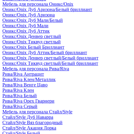
Мебель для персонала Оникс/Onix
Оникс/Onix Дуб Аризона/Белый бриллиант
Оникс/Onix Дуб Аризона
Оникс/Onix Дуб Мали/Белый
Оникс/Onix Дуб Мали
Оникс/Onix Дуб Аттик
Оникс/Onix Денвер светлый
Оникс/Onix Тиквуд светлый
Оникс/Onix Белый Бриллиант
Оникс/Onix Дуб Аттик/Белый бриллиант
Оникс/Onix Денвер светлый/Белый бриллиант
Оникс/Onix Тиквуд светлый/Белый бриллиант
Мебель для персонала Рива/Riva
Рива/Riva Антрацит
Рива/Riva Клен/Металлик
Рива/Riva Венге Цаво
Рива/Riva Клен
Рива/Riva Белый
Рива/Riva Орех Гварнери
Рива/Riva Серый
Мебель для персонала Стайл/Style
Стайл/Style Дуб Наварра
Стайл/Style Вяз благородный
Стайл/Style Акация Лорка
Стайл/Style Белый