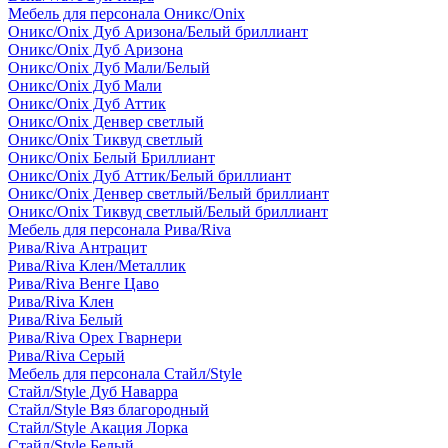
Мебель для персонала Оникс/Onix
Оникс/Onix Дуб Аризона/Белый бриллиант
Оникс/Onix Дуб Аризона
Оникс/Onix Дуб Мали/Белый
Оникс/Onix Дуб Мали
Оникс/Onix Дуб Аттик
Оникс/Onix Денвер светлый
Оникс/Onix Тиквуд светлый
Оникс/Onix Белый Бриллиант
Оникс/Onix Дуб Аттик/Белый бриллиант
Оникс/Onix Денвер светлый/Белый бриллиант
Оникс/Onix Тиквуд светлый/Белый бриллиант
Мебель для персонала Рива/Riva
Рива/Riva Антрацит
Рива/Riva Клен/Металлик
Рива/Riva Венге Цаво
Рива/Riva Клен
Рива/Riva Белый
Рива/Riva Орех Гварнери
Рива/Riva Серый
Мебель для персонала Стайл/Style
Стайл/Style Дуб Наварра
Стайл/Style Вяз благородный
Стайл/Style Акация Лорка
Стайл/Style Белый