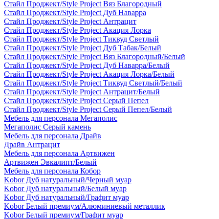
Стайл Проджект/Style Project Вяз Благородный
Стайл Проджект/Style Project Дуб Наварра
Стайл Проджект/Style Project Антрацит
Стайл Проджект/Style Project Акация Лорка
Стайл Проджект/Style Project Тиквуд Светлый
Стайл Проджект/Style Project Дуб Табак/Белый
Стайл Проджект/Style Project Вяз Благородный/Белый
Стайл Проджект/Style Project Дуб Наварра/Белый
Стайл Проджект/Style Project Акация Лорка/Белый
Стайл Проджект/Style Project Тиквуд Светлый/Белый
Стайл Проджект/Style Project Антрацит/Белый
Стайл Проджект/Style Project Серый Пепел
Стайл Проджект/Style Project Серый Пепел/Белый
Мебель для персонала Мегаполис
Мегаполис Серый камень
Мебель для персонала Драйв
Драйв Антрацит
Мебель для персонала Артвижен
Артвижен Эвкалипт/Белый
Мебель для персонала Кобор
Kobor Дуб натуральный/Черный муар
Kobor Дуб натуральный/Белый муар
Kobor Дуб натуральный/Графит муар
Kobor Белый премиум/Алюминиевый металлик
Kobor Белый премиум/Графит муар