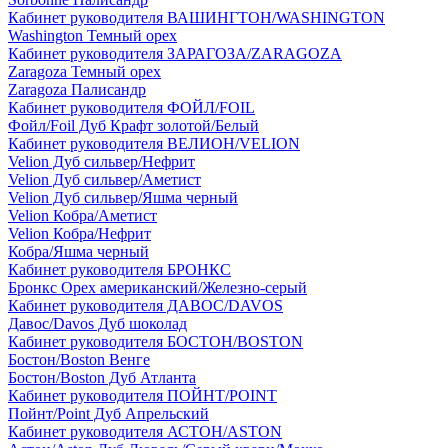
Кабинет руководителя ВАШИНГТОН/WASHINGTON
Washington Темный орех
Кабинет руководителя ЗАРАГОЗА/ZARAGOZA
Zaragoza Темный орех
Zaragoza Палисандр
Кабинет руководителя ФОЙЛ/FOIL
Фойл/Foil Дуб Крафт золотой/Белый
Кабинет руководителя ВЕЛИОН/VELION
Velion Дуб сильвер/Нефрит
Velion Дуб сильвер/Аметист
Velion Дуб сильвер/Яшма черный
Velion Кобра/Аметист
Velion Кобра/Нефрит
Кобра/Яшма черный
Кабинет руководителя БРОНКС
Бронкс Орех американский/Железно-серый
Кабинет руководителя ДАВОС/DAVOS
Давос/Davos Дуб шоколад
Кабинет руководителя БОСТОН/BOSTON
Бостон/Boston Венге
Бостон/Boston Дуб Атланта
Кабинет руководителя ПОЙНТ/POINT
Пойнт/Point Дуб Апрельский
Кабинет руководителя АСТОН/ASTON