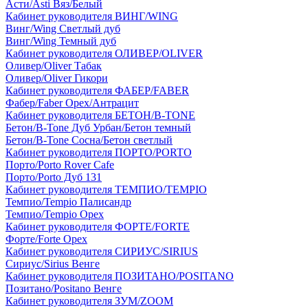
Асти/Asti Вяз/Белый
Кабинет руководителя ВИНГ/WING
Винг/Wing Светлый дуб
Винг/Wing Темный дуб
Кабинет руководителя ОЛИВЕР/OLIVER
Оливер/Oliver Табак
Оливер/Oliver Гикори
Кабинет руководителя ФАБЕР/FABER
Фабер/Faber Орех/Антрацит
Кабинет руководителя БЕТОН/B-TONE
Бетон/B-Tone Дуб Урбан/Бетон темный
Бетон/B-Tone Сосна/Бетон светлый
Кабинет руководителя ПОРТО/PORTO
Порто/Porto Rover Cafe
Порто/Porto Дуб 131
Кабинет руководителя ТЕМПИО/TEMPIO
Темпио/Tempio Палисандр
Темпио/Tempio Орех
Кабинет руководителя ФОРТЕ/FORTE
Форте/Forte Орех
Кабинет руководителя СИРИУС/SIRIUS
Сириус/Sirius Венге
Кабинет руководителя ПОЗИТАНО/POSITANO
Позитано/Positano Венге
Кабинет руководителя ЗУМ/ZOOM