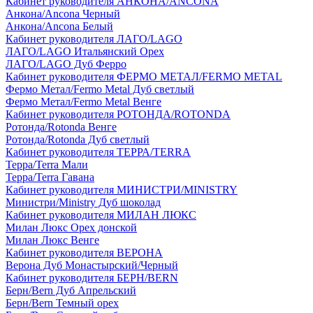
Кабинет руководителя АНКОНА/ANCONA
Анкона/Ancona Черный
Анкона/Ancona Белый
Кабинет руководителя ЛАГО/LAGO
ЛАГО/LAGO Итальянский Орех
ЛАГО/LAGO Дуб Ферро
Кабинет руководителя ФЕРМО МЕТАЛ/FERMO METAL
Фермо Метал/Fermo Metal Дуб светлый
Фермо Метал/Fermo Metal Венге
Кабинет руководителя РОТОНДА/ROTONDA
Ротонда/Rotonda Венге
Ротонда/Rotonda Дуб светлый
Кабинет руководителя ТЕРРА/TERRA
Терра/Terra Мали
Терра/Terra Гавана
Кабинет руководителя МИНИСТРИ/MINISTRY
Министри/Ministry Дуб шоколад
Кабинет руководителя МИЛАН ЛЮКС
Милан Люкс Орех донской
Милан Люкс Венге
Кабинет руководителя ВЕРОНА
Верона Дуб Монастырский/Черный
Кабинет руководителя БЕРН/BERN
Берн/Bern Дуб Апрельский
Берн/Bern Темный орех