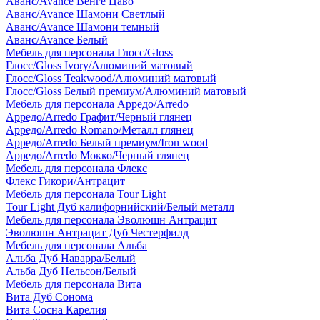
Аванс/Avance Венге Цаво
Аванс/Avance Шамони Светлый
Аванс/Avance Шамони темный
Аванс/Avance Белый
Мебель для персонала Глосс/Gloss
Глосс/Gloss Ivory/Алюминий матовый
Глосс/Gloss Teakwood/Алюминий матовый
Глосс/Gloss Белый премиум/Алюминий матовый
Мебель для персонала Арредо/Arredo
Арредо/Arredo Графит/Черный глянец
Арредо/Arredo Romano/Металл глянец
Арредо/Arredo Белый премиум/Iron wood
Арредо/Arredo Мокко/Черный глянец
Мебель для персонала Флекс
Флекс Гикори/Антрацит
Мебель для персонала Tour Light
Tour Light Дуб калифорнийский/Белый металл
Мебель для персонала Эволюшн Антрацит
Эволюшн Антрацит Дуб Честерфилд
Мебель для персонала Альба
Альба Дуб Наварра/Белый
Альба Дуб Нельсон/Белый
Мебель для персонала Вита
Вита Дуб Сонома
Вита Сосна Карелия