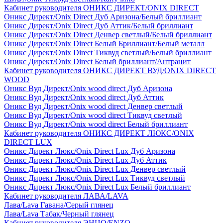
Кабинет руководителя ОНИКС ДИРЕКТ/ONIX DIRECT
Оникс Директ/Onix Direct Дуб Аризона/Белый бриллиант
Оникс Директ/Onix Direct Дуб Аттик/Белый бриллиант
Оникс Директ/Onix Direct Денвер светлый/Белый бриллиант
Оникс Директ/Onix Direct Белый Бриллиант/Белый металл
Оникс Директ/Onix Direct Тиквуд светлый/Белый бриллиант
Оникс Директ/Onix Direct Белый бриллиант/Антрацит
Кабинет руководителя ОНИКС ДИРЕКТ ВУД/ONIX DIRECT
WOOD
Оникс Вуд Директ/Onix wood direct Дуб Аризона
Оникс Вуд Директ/Onix wood direct Дуб Аттик
Оникс Вуд Директ/Onix wood direct Денвер светлый
Оникс Вуд Директ/Onix wood direct Тиквуд светлый
Оникс Вуд Директ/Onix wood direct Белый бриллиант
Кабинет руководителя ОНИКС ДИРЕКТ ЛЮКС/ONIX
DIRECT LUX
Оникс Директ Люкс/Onix Direct Lux Дуб Аризона
Оникс Директ Люкс/Onix Direct Lux Дуб Аттик
Оникс Директ Люкс/Onix Direct Lux Денвер светлый
Оникс Директ Люкс/Onix Direct Lux Тиквуд светлый
Оникс Директ Люкс/Onix Direct Lux Белый бриллиант
Кабинет руководителя ЛАВА/LAVA
Лава/Lava Гавана/Серый глянец
Лава/Lava Табак/Черный глянец
Кабинет руководителя ЭНЦО/ENZO