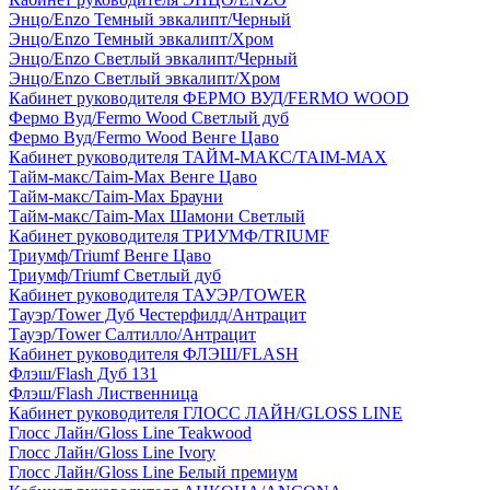
Энцо/Enzo Темный эвкалипт/Черный
Энцо/Enzo Темный эвкалипт/Хром
Энцо/Enzo Светлый эвкалипт/Черный
Энцо/Enzo Светлый эвкалипт/Хром
Кабинет руководителя ФЕРМО ВУД/FERMO WOOD
Фермо Вуд/Fermo Wood Светлый дуб
Фермо Вуд/Fermo Wood Венге Цаво
Кабинет руководителя ТАЙМ-МАКС/TAIM-MAX
Тайм-макс/Taim-Max Венге Цаво
Тайм-макс/Taim-Max Брауни
Тайм-макс/Taim-Max Шамони Светлый
Кабинет руководителя ТРИУМФ/TRIUMF
Триумф/Triumf Венге Цаво
Триумф/Triumf Светлый дуб
Кабинет руководителя ТАУЭР/TOWER
Тауэр/Tower Дуб Честерфилд/Антрацит
Тауэр/Tower Салтилло/Антрацит
Кабинет руководителя ФЛЭШ/FLASH
Флэш/Flash Дуб 131
Флэш/Flash Лиственница
Кабинет руководителя ГЛОСС ЛАЙН/GLOSS LINE
Глосс Лайн/Gloss Line Teakwood
Глосс Лайн/Gloss Line Ivory
Глосс Лайн/Gloss Line Белый премиум