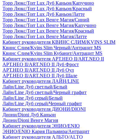
Торр Люкс/Torr Lux Дуб Каньон/Капучино
Торр Люкс/Torr Lux Дуб Каньон/Красный
Торр Люкс/Torr Lux Дуб Каньон/Латте
Торр Люкс/Torr Lux Венге Магия/Синий
Торр Люкс/Torr Lux Венге Магия/Капучино
Торр Люкс/Torr Lux Венге Магия/Красный
Торр Люкс/Torr Lux Венге Магия/Латте
Кабинет руководителя КВИНС СЛИМ/KVINS SLIM
Квинс Слим/Kvins Slim Черный/Антрацит MS
Квинс Слим/Kvins Slim Кубанит/Антрацит MS
Кабинет руководителя АРТ.НЕО II/ART.NEO II
АРТ.НЕО II/ART.NEO II Дуб Фрост
АРТ.НЕО II/ART.NEO II Дуб Оул
АРТ.НЕО II/ART.NEO II Дуб Шале
Кабинет руководителя ЛАЙН/LINE
Лайн/Line Дуб светлый/Белый
Лайн/Line Дуб светлый/Черный графит
Лайн/Line Дуб серый/Белый
Лайн/Line Дуб серый/Черный графит
Кабинет руководителя ДИОНИ/DIONI
Диони/Dioni Дуб Каньон
Диони/Dioni Венге Магия
Кабинет руководителя ЭНИО/ENIO
ЭНИО/ENIO Кария Пальмира/Антрацит
Кабинет руководителя АЛЬТО/ALTO