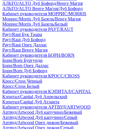
АЛЬТО/ALTO Дуб Бофорд/Венге Магия
АЛЬТО/ALTO Венге Магия/Дуб Бофорд
Кабинет руководителя МОРРИС/MORRIS
Моррис/Morris Дуб Базель/Венге Магия
Моррис/Morris Дуб Базель/Белый
Кабинет руководителя РАУТ/RAUT
Раут/Raut Бук Тиара
Раут/Raut Дуб Бофорд
Раут/Raut Орех Даллас
Раут/Raut Венге Магия
Кабинет руководителя БОРН/BORN
Борн/Born Бургунди
Борн/Born Орех Даллас
Борн/Born Дуб Бофорд
Кабинет руководителя КРОСС/CROSS
Кросс/Cross Черный
Кросс/Cross Белый
Кабинет руководителя КЭПИТАЛ/CAPITAL
Кэпитал/Capital Дуб Апрельский
Кэпитал/Capital Дуб Атланта
Кабинет руководителя АРТВУД/ARTWOOD
Артвуд/Artwood Дуб капучино/Бежевый
Артвуд/Artwood Дуб капучино/Серый
Артвуд/Artwood Орех дижон/Бежевый
Артвуд/Artwood Орех дижон/Серый