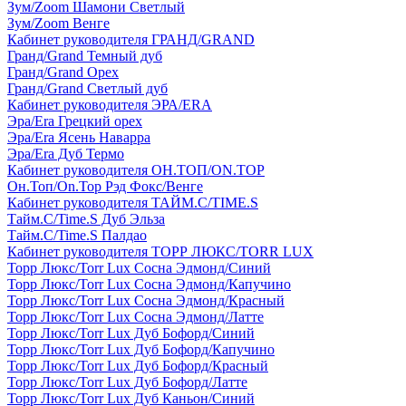
Зум/Zoom Шамони Светлый
Зум/Zoom Венге
Кабинет руководителя ГРАНД/GRAND
Гранд/Grand Темный дуб
Гранд/Grand Орех
Гранд/Grand Светлый дуб
Кабинет руководителя ЭРА/ERA
Эра/Era Грецкий орех
Эра/Era Ясень Наварра
Эра/Era Дуб Термо
Кабинет руководителя ОН.ТОП/ON.TOP
Он.Топ/On.Top Рэд Фокс/Венге
Кабинет руководителя ТАЙМ.С/TIME.S
Тайм.С/Time.S Дуб Эльза
Тайм.С/Time.S Палдао
Кабинет руководителя ТОРР ЛЮКС/TORR LUX
Торр Люкс/Torr Lux Сосна Эдмонд/Синий
Торр Люкс/Torr Lux Сосна Эдмонд/Капучино
Торр Люкс/Torr Lux Сосна Эдмонд/Красный
Торр Люкс/Torr Lux Сосна Эдмонд/Латте
Торр Люкс/Torr Lux Дуб Бофорд/Синий
Торр Люкс/Torr Lux Дуб Бофорд/Капучино
Торр Люкс/Torr Lux Дуб Бофорд/Красный
Торр Люкс/Torr Lux Дуб Бофорд/Латте
Торр Люкс/Torr Lux Дуб Каньон/Синий