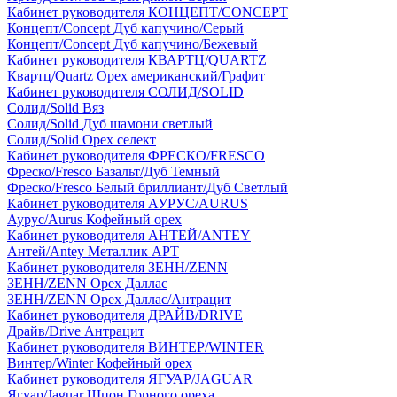
Кабинет руководителя КОНЦЕПТ/CONCEPT
Концепт/Concept Дуб капучино/Серый
Концепт/Concept Дуб капучино/Бежевый
Кабинет руководителя КВАРТЦ/QUARTZ
Квартц/Quartz Орех американский/Графит
Кабинет руководителя СОЛИД/SOLID
Солид/Solid Вяз
Солид/Solid Дуб шамони светлый
Солид/Solid Орех селект
Кабинет руководителя ФРЕСКО/FRESCO
Фреско/Fresco Базальт/Дуб Темный
Фреско/Fresco Белый бриллиант/Дуб Светлый
Кабинет руководителя АУРУС/AURUS
Аурус/Aurus Кофейный орех
Кабинет руководителя АНТЕЙ/ANTEY
Антей/Antey Металлик АРТ
Кабинет руководителя ЗЕНН/ZENN
ЗЕНН/ZENN Орех Даллас
ЗЕНН/ZENN Орех Даллас/Антрацит
Кабинет руководителя ДРАЙВ/DRIVE
Драйв/Drive Антрацит
Кабинет руководителя ВИНТЕР/WINTER
Винтер/Winter Кофейный орех
Кабинет руководителя ЯГУАР/JAGUAR
Ягуар/Jaguar Шпон Горного ореха