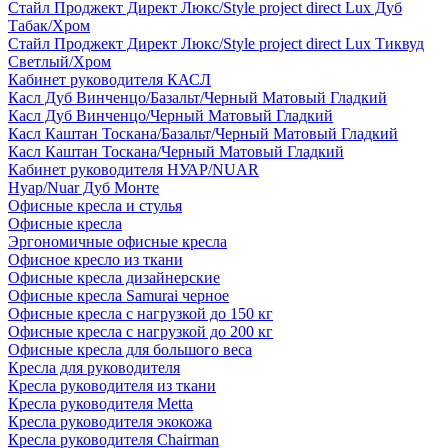
Стайл Проджект Директ Люкс/Style project direct Lux Дуб
Табак/Хром
Стайл Проджект Директ Люкс/Style project direct Lux Тиквуд
Светлый/Хром
Кабинет руководителя КАСЛ
Касл Дуб Винченцо/Базальт/Черный Матовый Гладкий
Касл Дуб Винченцо/Черный Матовый Гладкий
Касл Каштан Тоскана/Базальт/Черный Матовый Гладкий
Касл Каштан Тоскана/Черный Матовый Гладкий
Кабинет руководителя НУАР/NUAR
Нуар/Nuar Дуб Монте
Офисные кресла и стулья
Офисные кресла
Эргономичные офисные кресла
Офисное кресло из ткани
Офисные кресла дизайнерские
Офисные кресла Samurai черное
Офисные кресла с нагрузкой до 150 кг
Офисные кресла с нагрузкой до 200 кг
Офисные кресла для большого веса
Кресла для руководителя
Кресла руководителя из ткани
Кресла руководителя Metta
Кресла руководителя экокожа
Кресла руководителя Chairman