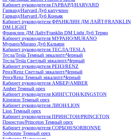
Кабинет руководителя ГАРВАРД/HARVARD
Гарвард/Harvard Дуб капучино
Гарвард/Harvard Дуб Коньяк
Кабинет руководителя ФРАНКЛИН ДМ ЛАЙТ/FRANKLIN
DM LIGHT
Франклин ДМ Лайт/Franklin DM Light Дуб Термо
Кабинет руководителя МУРАНО/MURANO
Мурано/Murano Дуб Кальяри
Кабинет руководителя ТЕСЛА/TESLA
Тесла/Tesla Темный эвкалипт/Черный
Тесла/Tesla Светлый эвкалипт/Черный
Кабинет руководителя РЕНЗ/RENZ
Ренз/Renz Светлый эвкалипт/Черный
Ренз/Renz Темный эвкалипт/Черный
Кабинет руководителя АМБЕР/AMBER
Amber Темный орех
Кабинет руководителя КИНГСТОН/KINGSTON
Kingston Темный орех
Кабинет руководителя ЛИОН/LION
Lion Темный орех
Кабинет руководителя ПРИНСТОН/PRINCETON
Принстон/Princeton Темный орех
Кабинет руководителя СОРБОН/SORBONNE
Sorbonne Темный орех
Sorbonne Палисандр