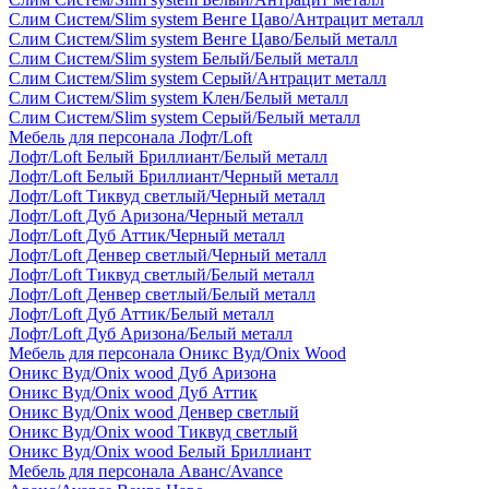
Слим Систем/Slim system Венге Цаво/Антрацит металл
Слим Систем/Slim system Венге Цаво/Белый металл
Слим Систем/Slim system Белый/Белый металл
Слим Систем/Slim system Серый/Антрацит металл
Слим Систем/Slim system Клен/Белый металл
Слим Систем/Slim system Серый/Белый металл
Мебель для персонала Лофт/Loft
Лофт/Loft Белый Бриллиант/Белый металл
Лофт/Loft Белый Бриллиант/Черный металл
Лофт/Loft Тиквуд светлый/Черный металл
Лофт/Loft Дуб Аризона/Черный металл
Лофт/Loft Дуб Аттик/Черный металл
Лофт/Loft Денвер светлый/Черный металл
Лофт/Loft Тиквуд светлый/Белый металл
Лофт/Loft Денвер светлый/Белый металл
Лофт/Loft Дуб Аттик/Белый металл
Лофт/Loft Дуб Аризона/Белый металл
Мебель для персонала Оникс Вуд/Onix Wood
Оникс Вуд/Onix wood Дуб Аризона
Оникс Вуд/Onix wood Дуб Аттик
Оникс Вуд/Onix wood Денвер светлый
Оникс Вуд/Onix wood Тиквуд светлый
Оникс Вуд/Onix wood Белый Бриллиант
Мебель для персонала Аванс/Avance