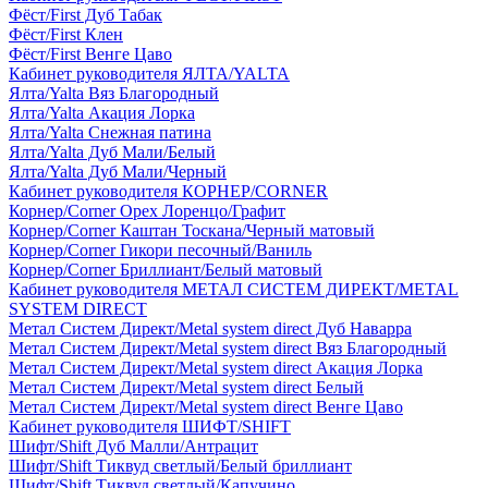
Фёст/First Дуб Табак
Фёст/First Клен
Фёст/First Венге Цаво
Кабинет руководителя ЯЛТА/YALTA
Ялта/Yalta Вяз Благородный
Ялта/Yalta Акация Лорка
Ялта/Yalta Снежная патина
Ялта/Yalta Дуб Мали/Белый
Ялта/Yalta Дуб Мали/Черный
Кабинет руководителя КОРНЕР/CORNER
Корнер/Corner Орех Лоренцо/Графит
Корнер/Corner Каштан Тоскана/Черный матовый
Корнер/Corner Гикори песочный/Ваниль
Корнер/Corner Бриллиант/Белый матовый
Кабинет руководителя МЕТАЛ СИСТЕМ ДИРЕКТ/METAL
SYSTEM DIRECT
Метал Систем Директ/Metal system direct Дуб Наварра
Метал Систем Директ/Metal system direct Вяз Благородный
Метал Систем Директ/Metal system direct Акация Лорка
Метал Систем Директ/Metal system direct Белый
Метал Систем Директ/Metal system direct Венге Цаво
Кабинет руководителя ШИФТ/SHIFT
Шифт/Shift Дуб Малли/Антрацит
Шифт/Shift Тиквуд светлый/Белый бриллиант
Шифт/Shift Тиквуд светлый/Капучино