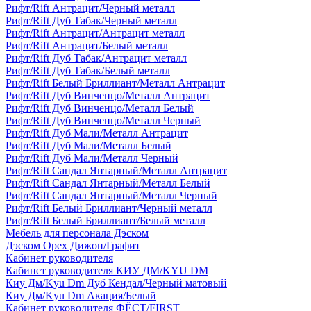
Рифт/Rift Антрацит/Черный металл
Рифт/Rift Дуб Табак/Черный металл
Рифт/Rift Антрацит/Антрацит металл
Рифт/Rift Антрацит/Белый металл
Рифт/Rift Дуб Табак/Антрацит металл
Рифт/Rift Дуб Табак/Белый металл
Рифт/Rift Белый Бриллиант/Металл Антрацит
Рифт/Rift Дуб Винченцо/Металл Антрацит
Рифт/Rift Дуб Винченцо/Металл Белый
Рифт/Rift Дуб Винченцо/Металл Черный
Рифт/Rift Дуб Мали/Металл Антрацит
Рифт/Rift Дуб Мали/Металл Белый
Рифт/Rift Дуб Мали/Металл Черный
Рифт/Rift Сандал Янтарный/Металл Антрацит
Рифт/Rift Сандал Янтарный/Металл Белый
Рифт/Rift Сандал Янтарный/Металл Черный
Рифт/Rift Белый Бриллиант/Черный металл
Рифт/Rift Белый Бриллиант/Белый металл
Мебель для персонала Дэском
Дэском Орех Дижон/Графит
Кабинет руководителя
Кабинет руководителя КИУ ДМ/KYU DM
Киу Дм/Kyu Dm Дуб Кендал/Черный матовый
Киу Дм/Kyu Dm Акация/Белый
Кабинет руководителя ФЁСТ/FIRST