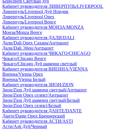
Берн/Bern Светлый дуб
Кабинет руководителя ЛИВЕРПУЛЬ/LIVERPOOL
Ливерпуль/Liverpool Дуб Нордик
Ливерпуль/Liverpool Орех
Ливерпуль/Liverpool Венге
Кабинет руководителя МОНЗА/MONZA
Монза/Monza Венге
Кабинет руководителя ДАЛИ/DALI
Дали/Dali Орех Cахара/Антрацит
Дали/Dali Эбен/Антрацит
Кабинет руководителя ЧИКАГО/CHICAGO
Чикаго/Chicago Венге
Чикаго/Chicago Дуб шамони светлый
Кабинет руководителя ВИЕННА/VIENNA
Виенна/Vienna Орех
Виенна/Vienna Белый
Кабинет руководителя ЗИОН/ZION
Зион/Zion Дуб шамони светлый/Антрацит
Зион/Zion Орех селект/Антрацит
Зион/Zion Дуб шамони светлый/Белый
Зион/Zion Орех селект/Белый
Кабинет руководителя ДАНТЕ/DANTE
Данте/Dante Орех Бреннерский
Кабинет руководителя АСТИ/ASTI
Асти/Asti Дуб/Черный