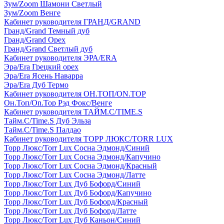
Зум/Zoom Шамони Светлый
Зум/Zoom Венге
Кабинет руководителя ГРАНД/GRAND
Гранд/Grand Темный дуб
Гранд/Grand Орех
Гранд/Grand Светлый дуб
Кабинет руководителя ЭРА/ERA
Эра/Era Грецкий орех
Эра/Era Ясень Наварра
Эра/Era Дуб Термо
Кабинет руководителя ОН.ТОП/ON.TOP
Он.Топ/On.Top Рэд Фокс/Венге
Кабинет руководителя ТАЙМ.С/TIME.S
Тайм.С/Time.S Дуб Эльза
Тайм.С/Time.S Палдао
Кабинет руководителя ТОРР ЛЮКС/TORR LUX
Торр Люкс/Torr Lux Сосна Эдмонд/Синий
Торр Люкс/Torr Lux Сосна Эдмонд/Капучино
Торр Люкс/Torr Lux Сосна Эдмонд/Красный
Торр Люкс/Torr Lux Сосна Эдмонд/Латте
Торр Люкс/Torr Lux Дуб Бофорд/Синий
Торр Люкс/Torr Lux Дуб Бофорд/Капучино
Торр Люкс/Torr Lux Дуб Бофорд/Красный
Торр Люкс/Torr Lux Дуб Бофорд/Латте
Торр Люкс/Torr Lux Дуб Каньон/Синий