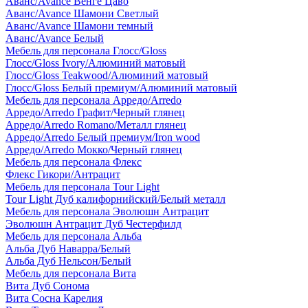
Аванс/Avance Венге Цаво
Аванс/Avance Шамони Светлый
Аванс/Avance Шамони темный
Аванс/Avance Белый
Мебель для персонала Глосс/Gloss
Глосс/Gloss Ivory/Алюминий матовый
Глосс/Gloss Teakwood/Алюминий матовый
Глосс/Gloss Белый премиум/Алюминий матовый
Мебель для персонала Арредо/Arredo
Арредо/Arredo Графит/Черный глянец
Арредо/Arredo Romano/Металл глянец
Арредо/Arredo Белый премиум/Iron wood
Арредо/Arredo Мокко/Черный глянец
Мебель для персонала Флекс
Флекс Гикори/Антрацит
Мебель для персонала Tour Light
Tour Light Дуб калифорнийский/Белый металл
Мебель для персонала Эволюшн Антрацит
Эволюшн Антрацит Дуб Честерфилд
Мебель для персонала Альба
Альба Дуб Наварра/Белый
Альба Дуб Нельсон/Белый
Мебель для персонала Вита
Вита Дуб Сонома
Вита Сосна Карелия