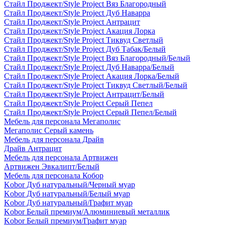
Стайл Проджект/Style Project Вяз Благородный
Стайл Проджект/Style Project Дуб Наварра
Стайл Проджект/Style Project Антрацит
Стайл Проджект/Style Project Акация Лорка
Стайл Проджект/Style Project Тиквуд Светлый
Стайл Проджект/Style Project Дуб Табак/Белый
Стайл Проджект/Style Project Вяз Благородный/Белый
Стайл Проджект/Style Project Дуб Наварра/Белый
Стайл Проджект/Style Project Акация Лорка/Белый
Стайл Проджект/Style Project Тиквуд Светлый/Белый
Стайл Проджект/Style Project Антрацит/Белый
Стайл Проджект/Style Project Серый Пепел
Стайл Проджект/Style Project Серый Пепел/Белый
Мебель для персонала Мегаполис
Мегаполис Серый камень
Мебель для персонала Драйв
Драйв Антрацит
Мебель для персонала Артвижен
Артвижен Эвкалипт/Белый
Мебель для персонала Кобор
Kobor Дуб натуральный/Черный муар
Kobor Дуб натуральный/Белый муар
Kobor Дуб натуральный/Графит муар
Kobor Белый премиум/Алюминиевый металлик
Kobor Белый премиум/Графит муар