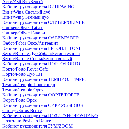
Асти/Asti Вяз/Белый
Кабинет руководителя ВИНГ/WING
Винг/Wing Светлый дуб
Винг/Wing Темный дуб
Кабинет руководителя ОЛИВЕР/OLIVER
Оливер/Oliver Табак
Оливер/Oliver Гикори
Кабинет руководителя ФАБЕР/FABER
Фабер/Faber Орех/Антрацит
Кабинет руководителя БЕТОН/B-TONE
Бетон/B-Tone Дуб Урбан/Бетон темный
Бетон/B-Tone Сосна/Бетон светлый
Кабинет руководителя ПОРТО/PORTO
Порто/Porto Rover Cafe
Порто/Porto Дуб 131
Кабинет руководителя ТЕМПИО/TEMPIO
Темпио/Tempio Палисандр
Темпио/Tempio Орех
Кабинет руководителя ФОРТЕ/FORTE
Форте/Forte Орех
Кабинет руководителя СИРИУС/SIRIUS
Сириус/Sirius Венге
Кабинет руководителя ПОЗИТАНО/POSITANO
Позитано/Positano Венге
Кабинет руководителя ЗУМ/ZOOM