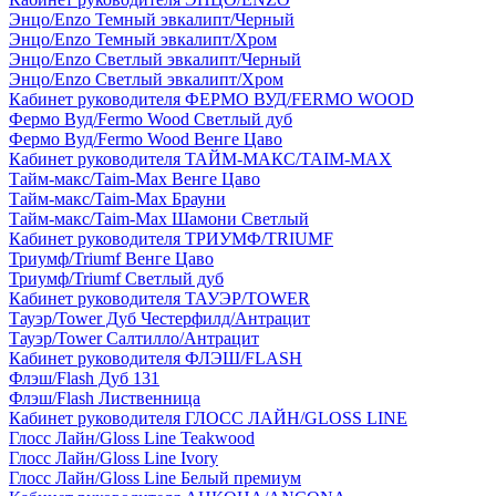
Энцо/Enzo Темный эвкалипт/Черный
Энцо/Enzo Темный эвкалипт/Хром
Энцо/Enzo Светлый эвкалипт/Черный
Энцо/Enzo Светлый эвкалипт/Хром
Кабинет руководителя ФЕРМО ВУД/FERMO WOOD
Фермо Вуд/Fermo Wood Светлый дуб
Фермо Вуд/Fermo Wood Венге Цаво
Кабинет руководителя ТАЙМ-МАКС/TAIM-MAX
Тайм-макс/Taim-Max Венге Цаво
Тайм-макс/Taim-Max Брауни
Тайм-макс/Taim-Max Шамони Светлый
Кабинет руководителя ТРИУМФ/TRIUMF
Триумф/Triumf Венге Цаво
Триумф/Triumf Светлый дуб
Кабинет руководителя ТАУЭР/TOWER
Тауэр/Tower Дуб Честерфилд/Антрацит
Тауэр/Tower Салтилло/Антрацит
Кабинет руководителя ФЛЭШ/FLASH
Флэш/Flash Дуб 131
Флэш/Flash Лиственница
Кабинет руководителя ГЛОСС ЛАЙН/GLOSS LINE
Глосс Лайн/Gloss Line Teakwood
Глосс Лайн/Gloss Line Ivory
Глосс Лайн/Gloss Line Белый премиум