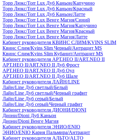
Торр Люкс/Torr Lux Дуб Каньон/Капучино
Торр Люкс/Torr Lux Дуб Каньон/Красный
Торр Люкс/Torr Lux Дуб Каньон/Латте
Торр Люкс/Torr Lux Венге Магия/Синий
Торр Люкс/Torr Lux Венге Магия/Капучино
Торр Люкс/Torr Lux Венге Магия/Красный
Торр Люкс/Torr Lux Венге Магия/Латте
Кабинет руководителя КВИНС СЛИМ/KVINS SLIM
Квинс Слим/Kvins Slim Черный/Антрацит MS
Квинс Слим/Kvins Slim Кубанит/Антрацит MS
Кабинет руководителя АРТ.НЕО II/ART.NEO II
АРТ.НЕО II/ART.NEO II Дуб Фрост
АРТ.НЕО II/ART.NEO II Дуб Оул
АРТ.НЕО II/ART.NEO II Дуб Шале
Кабинет руководителя ЛАЙН/LINE
Лайн/Line Дуб светлый/Белый
Лайн/Line Дуб светлый/Черный графит
Лайн/Line Дуб серый/Белый
Лайн/Line Дуб серый/Черный графит
Кабинет руководителя ДИОНИ/DIONI
Диони/Dioni Дуб Каньон
Диони/Dioni Венге Магия
Кабинет руководителя ЭНИО/ENIO
ЭНИО/ENIO Кария Пальмира/Антрацит
Кабинет руководителя АЛЬТО/ALTO