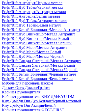
Рифт/Rift Антрацит/Черный металл
Рифт/Rift Дуб Табак/Черный металл
Рифт/Rift Антрацит/Антрацит металл
Рифт/Rift Антрацит/Белый металл
Рифт/Rift Дуб Табак/Антрацит металл
Рифт/Rift Дуб Табак/Белый металл
Рифт/Rift Белый Бриллиант/Металл Антрацит
Рифт/Rift Дуб Винченцо/Металл Антрацит
Рифт/Rift Дуб Винченцо/Металл Белый
Рифт/Rift Дуб Винченцо/Металл Черный
Рифт/Rift Дуб Мали/Металл Антрацит
Рифт/Rift Дуб Мали/Металл Белый
Рифт/Rift Дуб Мали/Металл Черный
Рифт/Rift Сандал Янтарный/Металл Антрацит
Рифт/Rift Сандал Янтарный/Металл Белый
Рифт/Rift Сандал Янтарный/Металл Черный
Рифт/Rift Белый Бриллиант/Черный металл
Рифт/Rift Белый Бриллиант/Белый металл
Мебель для персонала Дэском
Дэском Орех Дижон/Графит
Кабинет руководителя
Кабинет руководителя КИУ ДМ/KYU DM
Киу Дм/Kyu Dm Дуб Кендал/Черный матовый
Киу Дм/Kyu Dm Акация/Белый
Кабинет руководителя ФЁСТ/FIRST