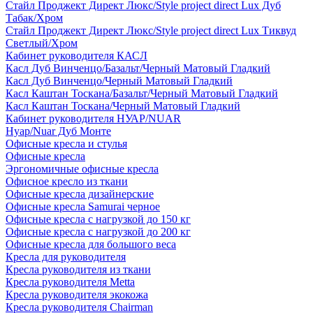
Стайл Проджект Директ Люкс/Style project direct Lux Дуб
Табак/Хром
Стайл Проджект Директ Люкс/Style project direct Lux Тиквуд
Светлый/Хром
Кабинет руководителя КАСЛ
Касл Дуб Винченцо/Базальт/Черный Матовый Гладкий
Касл Дуб Винченцо/Черный Матовый Гладкий
Касл Каштан Тоскана/Базальт/Черный Матовый Гладкий
Касл Каштан Тоскана/Черный Матовый Гладкий
Кабинет руководителя НУАР/NUAR
Нуар/Nuar Дуб Монте
Офисные кресла и стулья
Офисные кресла
Эргономичные офисные кресла
Офисное кресло из ткани
Офисные кресла дизайнерские
Офисные кресла Samurai черное
Офисные кресла с нагрузкой до 150 кг
Офисные кресла с нагрузкой до 200 кг
Офисные кресла для большого веса
Кресла для руководителя
Кресла руководителя из ткани
Кресла руководителя Metta
Кресла руководителя экокожа
Кресла руководителя Chairman