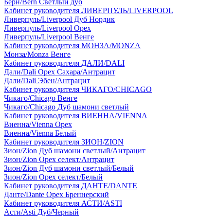
Берн/Bern Светлый дуб
Кабинет руководителя ЛИВЕРПУЛЬ/LIVERPOOL
Ливерпуль/Liverpool Дуб Нордик
Ливерпуль/Liverpool Орех
Ливерпуль/Liverpool Венге
Кабинет руководителя МОНЗА/MONZA
Монза/Monza Венге
Кабинет руководителя ДАЛИ/DALI
Дали/Dali Орех Cахара/Антрацит
Дали/Dali Эбен/Антрацит
Кабинет руководителя ЧИКАГО/CHICAGO
Чикаго/Chicago Венге
Чикаго/Chicago Дуб шамони светлый
Кабинет руководителя ВИЕННА/VIENNA
Виенна/Vienna Орех
Виенна/Vienna Белый
Кабинет руководителя ЗИОН/ZION
Зион/Zion Дуб шамони светлый/Антрацит
Зион/Zion Орех селект/Антрацит
Зион/Zion Дуб шамони светлый/Белый
Зион/Zion Орех селект/Белый
Кабинет руководителя ДАНТЕ/DANTE
Данте/Dante Орех Бреннерский
Кабинет руководителя АСТИ/ASTI
Асти/Asti Дуб/Черный