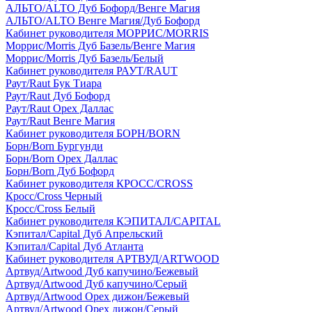
АЛЬТО/ALTO Дуб Бофорд/Венге Магия
АЛЬТО/ALTO Венге Магия/Дуб Бофорд
Кабинет руководителя МОРРИС/MORRIS
Моррис/Morris Дуб Базель/Венге Магия
Моррис/Morris Дуб Базель/Белый
Кабинет руководителя РАУТ/RAUT
Раут/Raut Бук Тиара
Раут/Raut Дуб Бофорд
Раут/Raut Орех Даллас
Раут/Raut Венге Магия
Кабинет руководителя БОРН/BORN
Борн/Born Бургунди
Борн/Born Орех Даллас
Борн/Born Дуб Бофорд
Кабинет руководителя КРОСС/CROSS
Кросс/Cross Черный
Кросс/Cross Белый
Кабинет руководителя КЭПИТАЛ/CAPITAL
Кэпитал/Capital Дуб Апрельский
Кэпитал/Capital Дуб Атланта
Кабинет руководителя АРТВУД/ARTWOOD
Артвуд/Artwood Дуб капучино/Бежевый
Артвуд/Artwood Дуб капучино/Серый
Артвуд/Artwood Орех дижон/Бежевый
Артвуд/Artwood Орех дижон/Серый