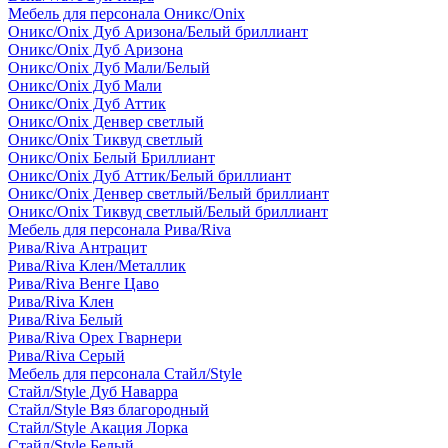
Мебель для персонала Оникс/Onix
Оникс/Onix Дуб Аризона/Белый бриллиант
Оникс/Onix Дуб Аризона
Оникс/Onix Дуб Мали/Белый
Оникс/Onix Дуб Мали
Оникс/Onix Дуб Аттик
Оникс/Onix Денвер светлый
Оникс/Onix Тиквуд светлый
Оникс/Onix Белый Бриллиант
Оникс/Onix Дуб Аттик/Белый бриллиант
Оникс/Onix Денвер светлый/Белый бриллиант
Оникс/Onix Тиквуд светлый/Белый бриллиант
Мебель для персонала Рива/Riva
Рива/Riva Антрацит
Рива/Riva Клен/Металлик
Рива/Riva Венге Цаво
Рива/Riva Клен
Рива/Riva Белый
Рива/Riva Орех Гварнери
Рива/Riva Серый
Мебель для персонала Стайл/Style
Стайл/Style Дуб Наварра
Стайл/Style Вяз благородный
Стайл/Style Акация Лорка
Стайл/Style Белый