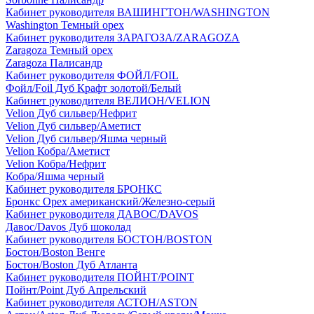
Кабинет руководителя ВАШИНГТОН/WASHINGTON
Washington Темный орех
Кабинет руководителя ЗАРАГОЗА/ZARAGOZA
Zaragoza Темный орех
Zaragoza Палисандр
Кабинет руководителя ФОЙЛ/FOIL
Фойл/Foil Дуб Крафт золотой/Белый
Кабинет руководителя ВЕЛИОН/VELION
Velion Дуб сильвер/Нефрит
Velion Дуб сильвер/Аметист
Velion Дуб сильвер/Яшма черный
Velion Кобра/Аметист
Velion Кобра/Нефрит
Кобра/Яшма черный
Кабинет руководителя БРОНКС
Бронкс Орех американский/Железно-серый
Кабинет руководителя ДАВОС/DAVOS
Давос/Davos Дуб шоколад
Кабинет руководителя БОСТОН/BOSTON
Бостон/Boston Венге
Бостон/Boston Дуб Атланта
Кабинет руководителя ПОЙНТ/POINT
Пойнт/Point Дуб Апрельский
Кабинет руководителя АСТОН/ASTON