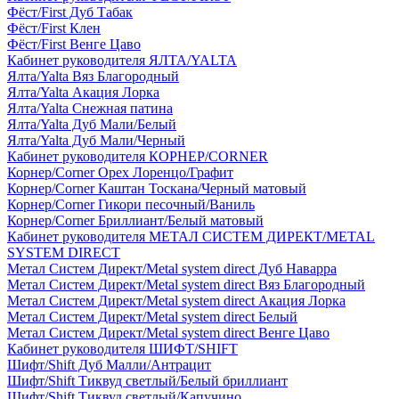
Фёст/First Дуб Табак
Фёст/First Клен
Фёст/First Венге Цаво
Кабинет руководителя ЯЛТА/YALTA
Ялта/Yalta Вяз Благородный
Ялта/Yalta Акация Лорка
Ялта/Yalta Снежная патина
Ялта/Yalta Дуб Мали/Белый
Ялта/Yalta Дуб Мали/Черный
Кабинет руководителя КОРНЕР/CORNER
Корнер/Corner Орех Лоренцо/Графит
Корнер/Corner Каштан Тоскана/Черный матовый
Корнер/Corner Гикори песочный/Ваниль
Корнер/Corner Бриллиант/Белый матовый
Кабинет руководителя МЕТАЛ СИСТЕМ ДИРЕКТ/METAL
SYSTEM DIRECT
Метал Систем Директ/Metal system direct Дуб Наварра
Метал Систем Директ/Metal system direct Вяз Благородный
Метал Систем Директ/Metal system direct Акация Лорка
Метал Систем Директ/Metal system direct Белый
Метал Систем Директ/Metal system direct Венге Цаво
Кабинет руководителя ШИФТ/SHIFT
Шифт/Shift Дуб Малли/Антрацит
Шифт/Shift Тиквуд светлый/Белый бриллиант
Шифт/Shift Тиквуд светлый/Капучино