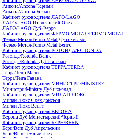
Кабинет руководителя АНКОНА/ANCONA
Анкона/Ancona Черный
Анкона/Ancona Белый
Кабинет руководителя ЛАГО/LAGO
ЛАГО/LAGO Итальянский Орех
ЛАГО/LAGO Дуб Ферро
Кабинет руководителя ФЕРМО МЕТАЛ/FERMO METAL
Фермо Метал/Fermo Metal Дуб светлый
Фермо Метал/Fermo Metal Венге
Кабинет руководителя РОТОНДА/ROTONDA
Ротонда/Rotonda Венге
Ротонда/Rotonda Дуб светлый
Кабинет руководителя ТЕРРА/TERRA
Терра/Terra Мали
Терра/Terra Гавана
Кабинет руководителя МИНИСТРИ/MINISTRY
Министри/Ministry Дуб шоколад
Кабинет руководителя МИЛАН ЛЮКС
Милан Люкс Орех донской
Милан Люкс Венге
Кабинет руководителя ВЕРОНА
Верона Дуб Монастырский/Черный
Кабинет руководителя БЕРН/BERN
Берн/Bern Дуб Апрельский
Берн/Bern Темный орех