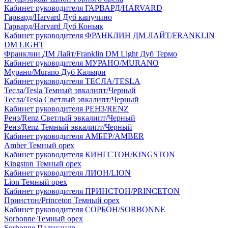
Кабинет руководителя ГАРВАРД/HARVARD
Гарвард/Harvard Дуб капучино
Гарвард/Harvard Дуб Коньяк
Кабинет руководителя ФРАНКЛИН ДМ ЛАЙТ/FRANKLIN
DM LIGHT
Франклин ДМ Лайт/Franklin DM Light Дуб Термо
Кабинет руководителя МУРАНО/MURANO
Мурано/Murano Дуб Кальяри
Кабинет руководителя ТЕСЛА/TESLA
Тесла/Tesla Темный эвкалипт/Черный
Тесла/Tesla Светлый эвкалипт/Черный
Кабинет руководителя РЕНЗ/RENZ
Ренз/Renz Светлый эвкалипт/Черный
Ренз/Renz Темный эвкалипт/Черный
Кабинет руководителя АМБЕР/AMBER
Amber Темный орех
Кабинет руководителя КИНГСТОН/KINGSTON
Kingston Темный орех
Кабинет руководителя ЛИОН/LION
Lion Темный орех
Кабинет руководителя ПРИНСТОН/PRINCETON
Принстон/Princeton Темный орех
Кабинет руководителя СОРБОН/SORBONNE
Sorbonne Темный орех
Sorbonne Палисандр