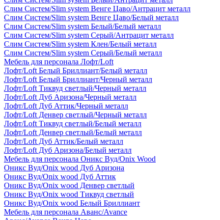
Слим Систем/Slim system Венге Цаво/Антрацит металл
Слим Систем/Slim system Венге Цаво/Белый металл
Слим Систем/Slim system Белый/Белый металл
Слим Систем/Slim system Серый/Антрацит металл
Слим Систем/Slim system Клен/Белый металл
Слим Систем/Slim system Серый/Белый металл
Мебель для персонала Лофт/Loft
Лофт/Loft Белый Бриллиант/Белый металл
Лофт/Loft Белый Бриллиант/Черный металл
Лофт/Loft Тиквуд светлый/Черный металл
Лофт/Loft Дуб Аризона/Черный металл
Лофт/Loft Дуб Аттик/Черный металл
Лофт/Loft Денвер светлый/Черный металл
Лофт/Loft Тиквуд светлый/Белый металл
Лофт/Loft Денвер светлый/Белый металл
Лофт/Loft Дуб Аттик/Белый металл
Лофт/Loft Дуб Аризона/Белый металл
Мебель для персонала Оникс Вуд/Onix Wood
Оникс Вуд/Onix wood Дуб Аризона
Оникс Вуд/Onix wood Дуб Аттик
Оникс Вуд/Onix wood Денвер светлый
Оникс Вуд/Onix wood Тиквуд светлый
Оникс Вуд/Onix wood Белый Бриллиант
Мебель для персонала Аванс/Avance