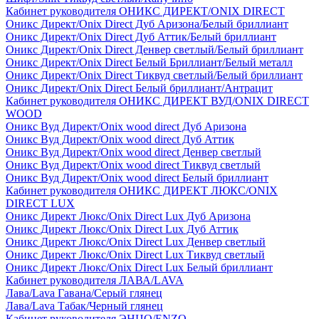
Кабинет руководителя ОНИКС ДИРЕКТ/ONIX DIRECT
Оникс Директ/Onix Direct Дуб Аризона/Белый бриллиант
Оникс Директ/Onix Direct Дуб Аттик/Белый бриллиант
Оникс Директ/Onix Direct Денвер светлый/Белый бриллиант
Оникс Директ/Onix Direct Белый Бриллиант/Белый металл
Оникс Директ/Onix Direct Тиквуд светлый/Белый бриллиант
Оникс Директ/Onix Direct Белый бриллиант/Антрацит
Кабинет руководителя ОНИКС ДИРЕКТ ВУД/ONIX DIRECT
WOOD
Оникс Вуд Директ/Onix wood direct Дуб Аризона
Оникс Вуд Директ/Onix wood direct Дуб Аттик
Оникс Вуд Директ/Onix wood direct Денвер светлый
Оникс Вуд Директ/Onix wood direct Тиквуд светлый
Оникс Вуд Директ/Onix wood direct Белый бриллиант
Кабинет руководителя ОНИКС ДИРЕКТ ЛЮКС/ONIX
DIRECT LUX
Оникс Директ Люкс/Onix Direct Lux Дуб Аризона
Оникс Директ Люкс/Onix Direct Lux Дуб Аттик
Оникс Директ Люкс/Onix Direct Lux Денвер светлый
Оникс Директ Люкс/Onix Direct Lux Тиквуд светлый
Оникс Директ Люкс/Onix Direct Lux Белый бриллиант
Кабинет руководителя ЛАВА/LAVA
Лава/Lava Гавана/Серый глянец
Лава/Lava Табак/Черный глянец
Кабинет руководителя ЭНЦО/ENZO