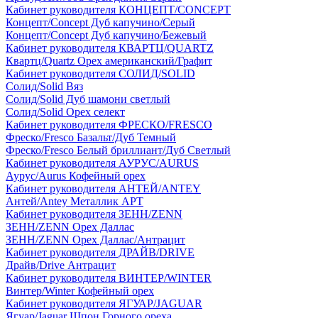
Кабинет руководителя КОНЦЕПТ/CONCEPT
Концепт/Concept Дуб капучино/Серый
Концепт/Concept Дуб капучино/Бежевый
Кабинет руководителя КВАРТЦ/QUARTZ
Квартц/Quartz Орех американский/Графит
Кабинет руководителя СОЛИД/SOLID
Солид/Solid Вяз
Солид/Solid Дуб шамони светлый
Солид/Solid Орех селект
Кабинет руководителя ФРЕСКО/FRESCO
Фреско/Fresco Базальт/Дуб Темный
Фреско/Fresco Белый бриллиант/Дуб Светлый
Кабинет руководителя АУРУС/AURUS
Аурус/Aurus Кофейный орех
Кабинет руководителя АНТЕЙ/ANTEY
Антей/Antey Металлик АРТ
Кабинет руководителя ЗЕНН/ZENN
ЗЕНН/ZENN Орех Даллас
ЗЕНН/ZENN Орех Даллас/Антрацит
Кабинет руководителя ДРАЙВ/DRIVE
Драйв/Drive Антрацит
Кабинет руководителя ВИНТЕР/WINTER
Винтер/Winter Кофейный орех
Кабинет руководителя ЯГУАР/JAGUAR
Ягуар/Jaguar Шпон Горного ореха