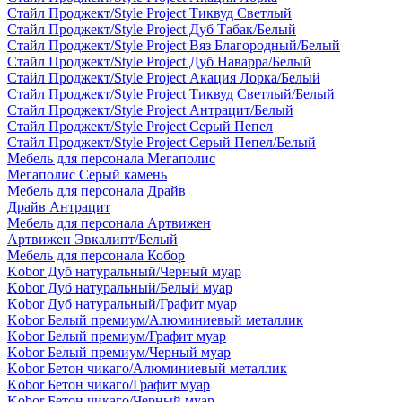
Стайл Проджект/Style Project Тиквуд Светлый
Стайл Проджект/Style Project Дуб Табак/Белый
Стайл Проджект/Style Project Вяз Благородный/Белый
Стайл Проджект/Style Project Дуб Наварра/Белый
Стайл Проджект/Style Project Акация Лорка/Белый
Стайл Проджект/Style Project Тиквуд Светлый/Белый
Стайл Проджект/Style Project Антрацит/Белый
Стайл Проджект/Style Project Серый Пепел
Стайл Проджект/Style Project Серый Пепел/Белый
Мебель для персонала Мегаполис
Мегаполис Серый камень
Мебель для персонала Драйв
Драйв Антрацит
Мебель для персонала Артвижен
Артвижен Эвкалипт/Белый
Мебель для персонала Кобор
Kobor Дуб натуральный/Черный муар
Kobor Дуб натуральный/Белый муар
Kobor Дуб натуральный/Графит муар
Kobor Белый премиум/Алюминиевый металлик
Kobor Белый премиум/Графит муар
Kobor Белый премиум/Черный муар
Kobor Бетон чикаго/Алюминиевый металлик
Kobor Бетон чикаго/Графит муар
Kobor Бетон чикаго/Черный муар