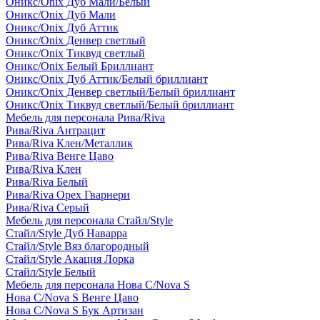
Оникс/Onix Дуб Мали/Белый
Оникс/Onix Дуб Мали
Оникс/Onix Дуб Аттик
Оникс/Onix Денвер светлый
Оникс/Onix Тиквуд светлый
Оникс/Onix Белый Бриллиант
Оникс/Onix Дуб Аттик/Белый бриллиант
Оникс/Onix Денвер светлый/Белый бриллиант
Оникс/Onix Тиквуд светлый/Белый бриллиант
Мебель для персонала Рива/Riva
Рива/Riva Антрацит
Рива/Riva Клен/Металлик
Рива/Riva Венге Цаво
Рива/Riva Клен
Рива/Riva Белый
Рива/Riva Орех Гварнери
Рива/Riva Серый
Мебель для персонала Стайл/Style
Стайл/Style Дуб Наварра
Стайл/Style Вяз благородный
Стайл/Style Акация Лорка
Стайл/Style Белый
Мебель для персонала Нова С/Nova S
Нова С/Nova S Венге Цаво
Нова С/Nova S Бук Артизан