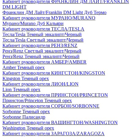
Кабинет руководителя ФРАНКЛИН ДМ ЛАЙТ/FRANKLIN
DM LIGHT
Франклин ДМ Лайт/Franklin DM Light Дуб Термо
Кабинет руководителя МУРАНО/MURANO
Мурано/Murano Дуб Кальяри
Кабинет руководителя ТЕСЛА/TESLA
Тесла/Tesla Темный эвкалипт/Черный
Тесла/Tesla Светлый эвкалипт/Черный
Кабинет руководителя РЕНЗ/RENZ
Ренз/Renz Светлый эвкалипт/Черный
Ренз/Renz Темный эвкалипт/Черный
Кабинет руководителя АМБЕР/AMBER
Amber Темный орех
Кабинет руководителя КИНГСТОН/KINGSTON
Kingston Темный орех
Кабинет руководителя ЛИОН/LION
Lion Темный орех
Кабинет руководителя ПРИНСТОН/PRINCETON
Принстон/Princeton Темный орех
Кабинет руководителя СОРБОН/SORBONNE
Sorbonne Темный орех
Sorbonne Палисандр
Кабинет руководителя ВАШИНГТОН/WASHINGTON
Washington Темный орех
Кабинет руководителя ЗАРАГОЗА/ZARAGOZA