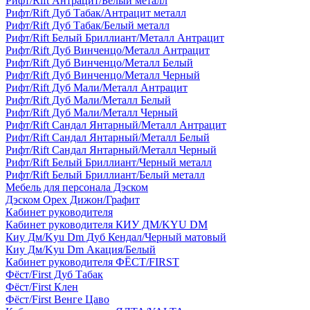
Рифт/Rift Антрацит/Белый металл
Рифт/Rift Дуб Табак/Антрацит металл
Рифт/Rift Дуб Табак/Белый металл
Рифт/Rift Белый Бриллиант/Металл Антрацит
Рифт/Rift Дуб Винченцо/Металл Антрацит
Рифт/Rift Дуб Винченцо/Металл Белый
Рифт/Rift Дуб Винченцо/Металл Черный
Рифт/Rift Дуб Мали/Металл Антрацит
Рифт/Rift Дуб Мали/Металл Белый
Рифт/Rift Дуб Мали/Металл Черный
Рифт/Rift Сандал Янтарный/Металл Антрацит
Рифт/Rift Сандал Янтарный/Металл Белый
Рифт/Rift Сандал Янтарный/Металл Черный
Рифт/Rift Белый Бриллиант/Черный металл
Рифт/Rift Белый Бриллиант/Белый металл
Мебель для персонала Дэском
Дэском Орех Дижон/Графит
Кабинет руководителя
Кабинет руководителя КИУ ДМ/KYU DM
Киу Дм/Kyu Dm Дуб Кендал/Черный матовый
Киу Дм/Kyu Dm Акация/Белый
Кабинет руководителя ФЁСТ/FIRST
Фёст/First Дуб Табак
Фёст/First Клен
Фёст/First Венге Цаво