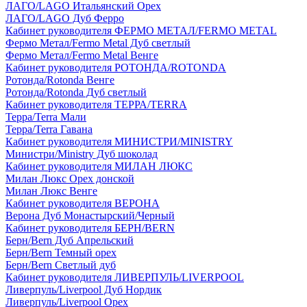
ЛАГО/LAGO Итальянский Орех
ЛАГО/LAGO Дуб Ферро
Кабинет руководителя ФЕРМО МЕТАЛ/FERMO METAL
Фермо Метал/Fermo Metal Дуб светлый
Фермо Метал/Fermo Metal Венге
Кабинет руководителя РОТОНДА/ROTONDA
Ротонда/Rotonda Венге
Ротонда/Rotonda Дуб светлый
Кабинет руководителя ТЕРРА/TERRA
Терра/Terra Мали
Терра/Terra Гавана
Кабинет руководителя МИНИСТРИ/MINISTRY
Министри/Ministry Дуб шоколад
Кабинет руководителя МИЛАН ЛЮКС
Милан Люкс Орех донской
Милан Люкс Венге
Кабинет руководителя ВЕРОНА
Верона Дуб Монастырский/Черный
Кабинет руководителя БЕРН/BERN
Берн/Bern Дуб Апрельский
Берн/Bern Темный орех
Берн/Bern Светлый дуб
Кабинет руководителя ЛИВЕРПУЛЬ/LIVERPOOL
Ливерпуль/Liverpool Дуб Нордик
Ливерпуль/Liverpool Орех