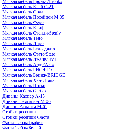
Мягкая мебель Бронкс/Bronks
Мягкая мебель Клаб С-21
Мягкая мебель Орла
Мягкая мебель Посейдон М-35
Мягкая мебель Феро
Мягкая мебель Клиф
Мягкая мебель Стенли/Stenly
Мягкая мебель Тено
Мягкая мебель Лиро
Мягкая мебель Белладжио
Мягкая мебель Стато/Stato
Мягкая мебель Джайв/JIVE
Мягкая мебель Алдо/Aldo
Мягкая мебель РИО/RIO
Мягкая мебель Бридж/BRIDGE
Мягкая мебель Ханс/Hans
Мягкая мебель Поско
Мягкая мебель Gartlex
Диваны Каспер А-15
Диваны Темплтон М-06
Диваны Атланта М-01
Стойки ресепшн
Стойки ресепшн Фаста
Фаста Табак/Графит
Фаста Табак/Белый