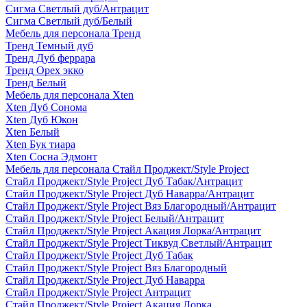
Сигма Светлый дуб/Антрацит
Сигма Светлый дуб/Белый
Мебель для персонала Тренд
Тренд Темный дуб
Тренд Дуб феррара
Тренд Орех экко
Тренд Белый
Мебель для персонала Xten
Xten Дуб Сонома
Xten Дуб Юкон
Xten Белый
Xten Бук тиара
Xten Сосна Эдмонт
Мебель для персонала Стайл Проджект/Style Project
Стайл Проджект/Style Project Дуб Табак/Антрацит
Стайл Проджект/Style Project Дуб Наварра/Антрацит
Стайл Проджект/Style Project Вяз Благородный/Антрацит
Стайл Проджект/Style Project Белый/Антрацит
Стайл Проджект/Style Project Акация Лорка/Антрацит
Стайл Проджект/Style Project Тиквуд Светлый/Антрацит
Стайл Проджект/Style Project Дуб Табак
Стайл Проджект/Style Project Вяз Благородный
Стайл Проджект/Style Project Дуб Наварра
Стайл Проджект/Style Project Антрацит
Стайл Проджект/Style Project Акация Лорка