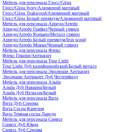
Мебель для персонала Глосс/Gloss
Глосс/Gloss Ivory/Алюминий матовый
Глосс/Gloss Teakwood/Алюминий матовый
Глосс/Gloss Белый премиум/Алюминий матовый
Мебель для персонала Арредо/Arredo
Арредо/Arredo Графит/Черный глянец
Арредо/Arredo Romano/Металл глянец
Арредо/Arredo Белый премиум/Iron wood
Арредо/Arredo Мокко/Черный глянец
Мебель для персонала Флекс
Флекс Гикори/Антрацит
Мебель для персонала Tour Light
Tour Light Дуб калифорнийский/Белый металл
Мебель для персонала Эволюшн Антрацит
Эволюшн Антрацит Дуб Честерфилд
Мебель для персонала Альба
Альба Дуб Наварра/Белый
Альба Дуб Нельсон/Белый
Мебель для персонала Вита
Вита Дуб Сонома
Вита Сосна Карелия
Вита Темная сосна Ларедо
Мебель для персонала Симпл
Симпл Дуб Юкон
Симпл Дуб Сонома