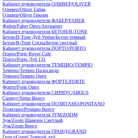
Кабинет руководителя ОЛИВЕР/OLIVER
Оливер/Oliver Табак
Оливер/Oliver Гикори
Кабинет руководителя ФАБЕР/FABER
Фабер/Faber Орех/Антрацит
Кабинет руководителя БЕТОН/B-TONE
Бетон/B-Tone Дуб Урбан/Бетон темный
Бетон/B-Tone Сосна/Бетон светлый
Кабинет руководителя ПОРТО/PORTO
Порто/Porto Rover Cafe
Порто/Porto Дуб 131
Кабинет руководителя ТЕМПИО/TEMPIO
Темпио/Tempio Палисандр
Темпио/Tempio Орех
Кабинет руководителя ФОРТЕ/FORTE
Форте/Forte Орех
Кабинет руководителя СИРИУС/SIRIUS
Сириус/Sirius Венге
Кабинет руководителя ПОЗИТАНО/POSITANO
Позитано/Positano Венге
Кабинет руководителя ЗУМ/ZOOM
Зум/Zoom Шамони Светлый
Зум/Zoom Венге
Кабинет руководителя ГРАНД/GRAND
Гранд/Grand Темный дуб