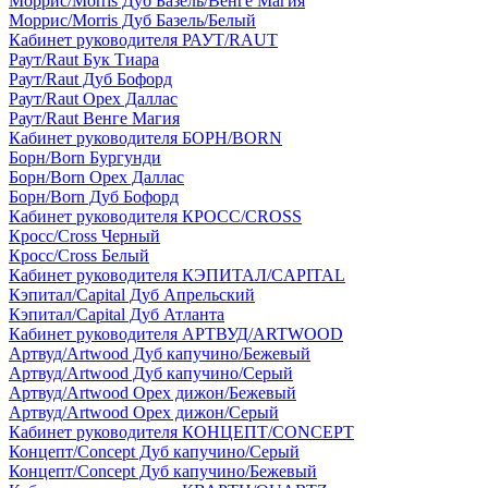
Моррис/Morris Дуб Базель/Венге Магия
Моррис/Morris Дуб Базель/Белый
Кабинет руководителя РАУТ/RAUT
Раут/Raut Бук Тиара
Раут/Raut Дуб Бофорд
Раут/Raut Орех Даллас
Раут/Raut Венге Магия
Кабинет руководителя БОРН/BORN
Борн/Born Бургунди
Борн/Born Орех Даллас
Борн/Born Дуб Бофорд
Кабинет руководителя КРОСС/CROSS
Кросс/Cross Черный
Кросс/Cross Белый
Кабинет руководителя КЭПИТАЛ/CAPITAL
Кэпитал/Capital Дуб Апрельский
Кэпитал/Capital Дуб Атланта
Кабинет руководителя АРТВУД/ARTWOOD
Артвуд/Artwood Дуб капучино/Бежевый
Артвуд/Artwood Дуб капучино/Серый
Артвуд/Artwood Орех дижон/Бежевый
Артвуд/Artwood Орех дижон/Серый
Кабинет руководителя КОНЦЕПТ/CONCEPT
Концепт/Concept Дуб капучино/Серый
Концепт/Concept Дуб капучино/Бежевый