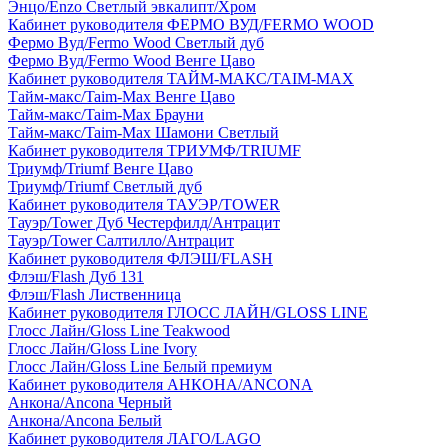
Энцо/Enzo Светлый эвкалипт/Хром
Кабинет руководителя ФЕРМО ВУД/FERMO WOOD
Фермо Вуд/Fermo Wood Светлый дуб
Фермо Вуд/Fermo Wood Венге Цаво
Кабинет руководителя ТАЙМ-МАКС/TAIM-MAX
Тайм-макс/Taim-Max Венге Цаво
Тайм-макс/Taim-Max Брауни
Тайм-макс/Taim-Max Шамони Светлый
Кабинет руководителя ТРИУМФ/TRIUMF
Триумф/Triumf Венге Цаво
Триумф/Triumf Светлый дуб
Кабинет руководителя ТАУЭР/TOWER
Тауэр/Tower Дуб Честерфилд/Антрацит
Тауэр/Tower Салтилло/Антрацит
Кабинет руководителя ФЛЭШ/FLASH
Флэш/Flash Дуб 131
Флэш/Flash Лиственница
Кабинет руководителя ГЛОСС ЛАЙН/GLOSS LINE
Глосс Лайн/Gloss Line Teakwood
Глосс Лайн/Gloss Line Ivory
Глосс Лайн/Gloss Line Белый премиум
Кабинет руководителя АНКОНА/ANCONA
Анкона/Ancona Черный
Анкона/Ancona Белый
Кабинет руководителя ЛАГО/LAGO