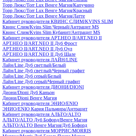
Торр Люкс/Torr Lux Венге Магия/Капучино
Торр Люкс/Torr Lux Венге Магия/Красный
Торр Люкс/Torr Lux Венге Магия/Латте
Кабинет руководителя КВИНС СЛИМ/KVINS SLIM
Квинс Слим/Kvins Slim Черный/Антрацит MS
Квинс Слим/Kvins Slim Кубанит/Антрацит MS
Кабинет руководителя АРТ.НЕО II/ART.NEO II
АРТ.НЕО II/ART.NEO II Дуб Фрост
АРТ.НЕО II/ART.NEO II Дуб Оул
АРТ.НЕО II/ART.NEO II Дуб Шале
Кабинет руководителя ЛАЙН/LINE
Лайн/Line Дуб светлый/Белый
Лайн/Line Дуб светлый/Черный графит
Лайн/Line Дуб серый/Белый
Лайн/Line Дуб серый/Черный графит
Кабинет руководителя ДИОНИ/DIONI
Диони/Dioni Дуб Каньон
Диони/Dioni Венге Магия
Кабинет руководителя ЭНИО/ENIO
ЭНИО/ENIO Кария Пальмира/Антрацит
Кабинет руководителя АЛЬТО/ALTO
АЛЬТО/ALTO Дуб Бофорд/Венге Магия
АЛЬТО/ALTO Венге Магия/Дуб Бофорд
Кабинет руководителя МОРРИС/MORRIS