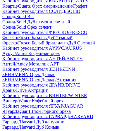
Кабинет руководителя КВАРТЦ/QUARTZ
Квартц/Quartz Орех американский/Графит
Кабинет руководителя СОЛИД/SOLID
Солид/Solid Вяз
Солид/Solid Дуб шамони светлый
Солид/Solid Орех селект
Кабинет руководителя ФРЕСКО/FRESCO
Фреско/Fresco Базальт/Дуб Темный
Фреско/Fresco Белый бриллиант/Дуб Светлый
Кабинет руководителя АУРУС/AURUS
Аурус/Aurus Кофейный орех
Кабинет руководителя АНТЕЙ/ANTEY
Антей/Antey Металлик АРТ
Кабинет руководителя ЗЕНН/ZENN
ЗЕНН/ZENN Орех Даллас
ЗЕНН/ZENN Орех Даллас/Антрацит
Кабинет руководителя ДРАЙВ/DRIVE
Драйв/Drive Антрацит
Кабинет руководителя ВИНТЕР/WINTER
Винтер/Winter Кофейный орех
Кабинет руководителя ЯГУАР/JAGUAR
Ягуар/Jaguar Шпон Горного ореха
Кабинет руководителя ГАРВАРД/HARVARD
Гарвард/Harvard Дуб капучино
Гарвард/Harvard Дуб Коньяк