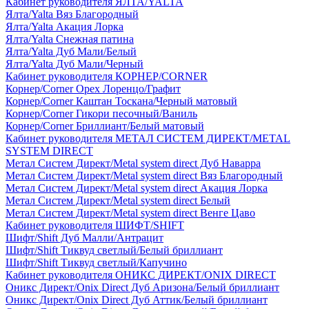
Кабинет руководителя ЯЛТА/YALTA
Ялта/Yalta Вяз Благородный
Ялта/Yalta Акация Лорка
Ялта/Yalta Снежная патина
Ялта/Yalta Дуб Мали/Белый
Ялта/Yalta Дуб Мали/Черный
Кабинет руководителя КОРНЕР/CORNER
Корнер/Corner Орех Лоренцо/Графит
Корнер/Corner Каштан Тоскана/Черный матовый
Корнер/Corner Гикори песочный/Ваниль
Корнер/Corner Бриллиант/Белый матовый
Кабинет руководителя МЕТАЛ СИСТЕМ ДИРЕКТ/METAL
SYSTEM DIRECT
Метал Систем Директ/Metal system direct Дуб Наварра
Метал Систем Директ/Metal system direct Вяз Благородный
Метал Систем Директ/Metal system direct Акация Лорка
Метал Систем Директ/Metal system direct Белый
Метал Систем Директ/Metal system direct Венге Цаво
Кабинет руководителя ШИФТ/SHIFT
Шифт/Shift Дуб Малли/Антрацит
Шифт/Shift Тиквуд светлый/Белый бриллиант
Шифт/Shift Тиквуд светлый/Капучино
Кабинет руководителя ОНИКС ДИРЕКТ/ONIX DIRECT
Оникс Директ/Onix Direct Дуб Аризона/Белый бриллиант
Оникс Директ/Onix Direct Дуб Аттик/Белый бриллиант