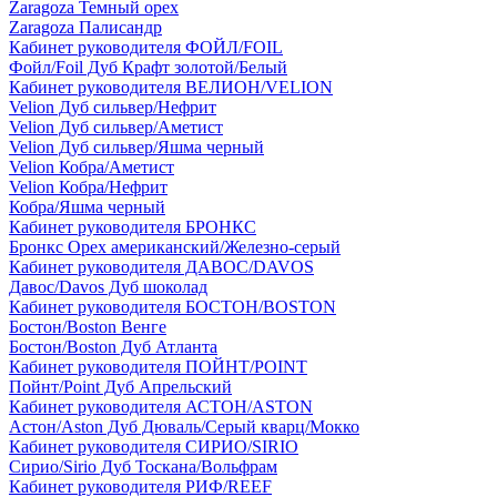
Zaragoza Темный орех
Zaragoza Палисандр
Кабинет руководителя ФОЙЛ/FOIL
Фойл/Foil Дуб Крафт золотой/Белый
Кабинет руководителя ВЕЛИОН/VELION
Velion Дуб сильвер/Нефрит
Velion Дуб сильвер/Аметист
Velion Дуб сильвер/Яшма черный
Velion Кобра/Аметист
Velion Кобра/Нефрит
Кобра/Яшма черный
Кабинет руководителя БРОНКС
Бронкс Орех американский/Железно-серый
Кабинет руководителя ДАВОС/DAVOS
Давос/Davos Дуб шоколад
Кабинет руководителя БОСТОН/BOSTON
Бостон/Boston Венге
Бостон/Boston Дуб Атланта
Кабинет руководителя ПОЙНТ/POINT
Пойнт/Point Дуб Апрельский
Кабинет руководителя АСТОН/ASTON
Астон/Aston Дуб Дюваль/Серый кварц/Мокко
Кабинет руководителя СИРИО/SIRIO
Сирио/Sirio Дуб Тоскана/Вольфрам
Кабинет руководителя РИФ/REEF