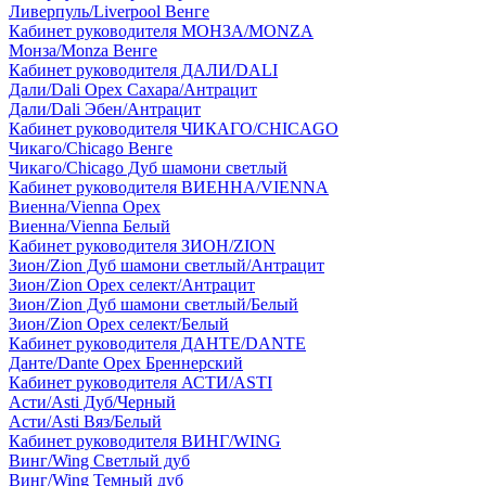
Ливерпуль/Liverpool Венге
Кабинет руководителя МОНЗА/MONZA
Монза/Monza Венге
Кабинет руководителя ДАЛИ/DALI
Дали/Dali Орех Cахара/Антрацит
Дали/Dali Эбен/Антрацит
Кабинет руководителя ЧИКАГО/CHICAGO
Чикаго/Chicago Венге
Чикаго/Chicago Дуб шамони светлый
Кабинет руководителя ВИЕННА/VIENNA
Виенна/Vienna Орех
Виенна/Vienna Белый
Кабинет руководителя ЗИОН/ZION
Зион/Zion Дуб шамони светлый/Антрацит
Зион/Zion Орех селект/Антрацит
Зион/Zion Дуб шамони светлый/Белый
Зион/Zion Орех селект/Белый
Кабинет руководителя ДАНТЕ/DANTE
Данте/Dante Орех Бреннерский
Кабинет руководителя АСТИ/ASTI
Асти/Asti Дуб/Черный
Асти/Asti Вяз/Белый
Кабинет руководителя ВИНГ/WING
Винг/Wing Светлый дуб
Винг/Wing Темный дуб