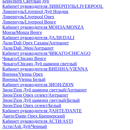
Берн/Bern Светлый дуб
Кабинет руководителя ЛИВЕРПУЛЬ/LIVERPOOL
Ливерпуль/Liverpool Дуб Нордик
Ливерпуль/Liverpool Орех
Ливерпуль/Liverpool Венге
Кабинет руководителя МОНЗА/MONZA
Монза/Monza Венге
Кабинет руководителя ДАЛИ/DALI
Дали/Dali Орех Cахара/Антрацит
Дали/Dali Эбен/Антрацит
Кабинет руководителя ЧИКАГО/CHICAGO
Чикаго/Chicago Венге
Чикаго/Chicago Дуб шамони светлый
Кабинет руководителя ВИЕННА/VIENNA
Виенна/Vienna Орех
Виенна/Vienna Белый
Кабинет руководителя ЗИОН/ZION
Зион/Zion Дуб шамони светлый/Антрацит
Зион/Zion Орех селект/Антрацит
Зион/Zion Дуб шамони светлый/Белый
Зион/Zion Орех селект/Белый
Кабинет руководителя ДАНТЕ/DANTE
Данте/Dante Орех Бреннерский
Кабинет руководителя АСТИ/ASTI
Асти/Asti Дуб/Черный