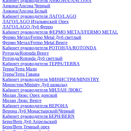
Кабинет руководителя АНКОНА/ANCONA
Анкона/Ancona Черный
Анкона/Ancona Белый
Кабинет руководителя ЛАГО/LAGO
ЛАГО/LAGO Итальянский Орех
ЛАГО/LAGO Дуб Ферро
Кабинет руководителя ФЕРМО МЕТАЛ/FERMO METAL
Фермо Метал/Fermo Metal Дуб светлый
Фермо Метал/Fermo Metal Венге
Кабинет руководителя РОТОНДА/ROTONDA
Ротонда/Rotonda Венге
Ротонда/Rotonda Дуб светлый
Кабинет руководителя ТЕРРА/TERRA
Терра/Terra Мали
Терра/Terra Гавана
Кабинет руководителя МИНИСТРИ/MINISTRY
Министри/Ministry Дуб шоколад
Кабинет руководителя МИЛАН ЛЮКС
Милан Люкс Орех донской
Милан Люкс Венге
Кабинет руководителя ВЕРОНА
Верона Дуб Монастырский/Черный
Кабинет руководителя БЕРН/BERN
Берн/Bern Дуб Апрельский
Берн/Bern Темный орех