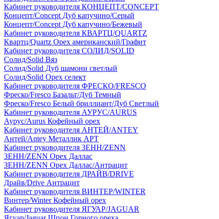
Кабинет руководителя КОНЦЕПТ/CONCEPT
Концепт/Concept Дуб капучино/Серый
Концепт/Concept Дуб капучино/Бежевый
Кабинет руководителя КВАРТЦ/QUARTZ
Квартц/Quartz Орех американский/Графит
Кабинет руководителя СОЛИД/SOLID
Солид/Solid Вяз
Солид/Solid Дуб шамони светлый
Солид/Solid Орех селект
Кабинет руководителя ФРЕСКО/FRESCO
Фреско/Fresco Базальт/Дуб Темный
Фреско/Fresco Белый бриллиант/Дуб Светлый
Кабинет руководителя АУРУС/AURUS
Аурус/Aurus Кофейный орех
Кабинет руководителя АНТЕЙ/ANTEY
Антей/Antey Металлик АРТ
Кабинет руководителя ЗЕНН/ZENN
ЗЕНН/ZENN Орех Даллас
ЗЕНН/ZENN Орех Даллас/Антрацит
Кабинет руководителя ДРАЙВ/DRIVE
Драйв/Drive Антрацит
Кабинет руководителя ВИНТЕР/WINTER
Винтер/Winter Кофейный орех
Кабинет руководителя ЯГУАР/JAGUAR
Ягуар/Jaguar Шпон Горного ореха