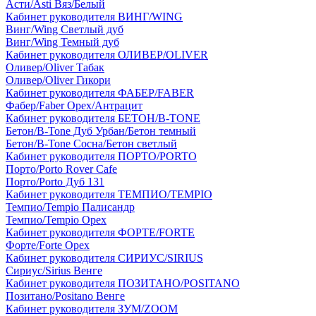
Асти/Asti Вяз/Белый
Кабинет руководителя ВИНГ/WING
Винг/Wing Светлый дуб
Винг/Wing Темный дуб
Кабинет руководителя ОЛИВЕР/OLIVER
Оливер/Oliver Табак
Оливер/Oliver Гикори
Кабинет руководителя ФАБЕР/FABER
Фабер/Faber Орех/Антрацит
Кабинет руководителя БЕТОН/B-TONE
Бетон/B-Tone Дуб Урбан/Бетон темный
Бетон/B-Tone Сосна/Бетон светлый
Кабинет руководителя ПОРТО/PORTO
Порто/Porto Rover Cafe
Порто/Porto Дуб 131
Кабинет руководителя ТЕМПИО/TEMPIO
Темпио/Tempio Палисандр
Темпио/Tempio Орех
Кабинет руководителя ФОРТЕ/FORTE
Форте/Forte Орех
Кабинет руководителя СИРИУС/SIRIUS
Сириус/Sirius Венге
Кабинет руководителя ПОЗИТАНО/POSITANO
Позитано/Positano Венге
Кабинет руководителя ЗУМ/ZOOM