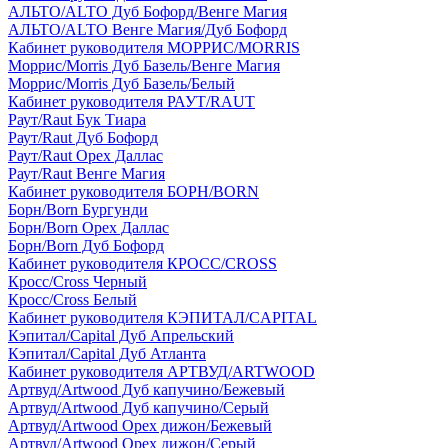
АЛЬТО/ALTO Дуб Бофорд/Венге Магия
АЛЬТО/ALTO Венге Магия/Дуб Бофорд
Кабинет руководителя МОРРИС/MORRIS
Моррис/Morris Дуб Базель/Венге Магия
Моррис/Morris Дуб Базель/Белый
Кабинет руководителя РАУТ/RAUT
Раут/Raut Бук Тиара
Раут/Raut Дуб Бофорд
Раут/Raut Орех Даллас
Раут/Raut Венге Магия
Кабинет руководителя БОРН/BORN
Борн/Born Бургунди
Борн/Born Орех Даллас
Борн/Born Дуб Бофорд
Кабинет руководителя КРОСС/CROSS
Кросс/Cross Черный
Кросс/Cross Белый
Кабинет руководителя КЭПИТАЛ/CAPITAL
Кэпитал/Capital Дуб Апрельский
Кэпитал/Capital Дуб Атланта
Кабинет руководителя АРТВУД/ARTWOOD
Артвуд/Artwood Дуб капучино/Бежевый
Артвуд/Artwood Дуб капучино/Серый
Артвуд/Artwood Орех дижон/Бежевый
Артвуд/Artwood Орех дижон/Серый