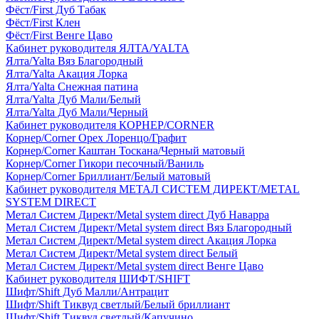
Фёст/First Дуб Табак
Фёст/First Клен
Фёст/First Венге Цаво
Кабинет руководителя ЯЛТА/YALTA
Ялта/Yalta Вяз Благородный
Ялта/Yalta Акация Лорка
Ялта/Yalta Снежная патина
Ялта/Yalta Дуб Мали/Белый
Ялта/Yalta Дуб Мали/Черный
Кабинет руководителя КОРНЕР/CORNER
Корнер/Corner Орех Лоренцо/Графит
Корнер/Corner Каштан Тоскана/Черный матовый
Корнер/Corner Гикори песочный/Ваниль
Корнер/Corner Бриллиант/Белый матовый
Кабинет руководителя МЕТАЛ СИСТЕМ ДИРЕКТ/METAL
SYSTEM DIRECT
Метал Систем Директ/Metal system direct Дуб Наварра
Метал Систем Директ/Metal system direct Вяз Благородный
Метал Систем Директ/Metal system direct Акация Лорка
Метал Систем Директ/Metal system direct Белый
Метал Систем Директ/Metal system direct Венге Цаво
Кабинет руководителя ШИФТ/SHIFT
Шифт/Shift Дуб Малли/Антрацит
Шифт/Shift Тиквуд светлый/Белый бриллиант
Шифт/Shift Тиквуд светлый/Капучино