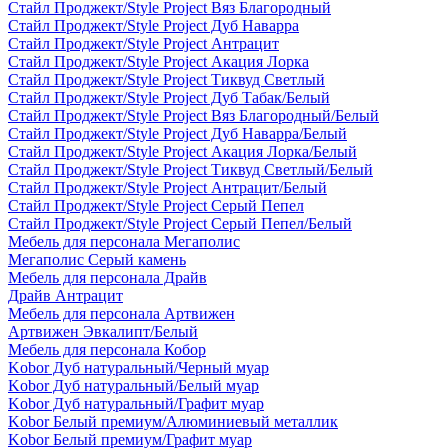
Стайл Проджект/Style Project Вяз Благородный
Стайл Проджект/Style Project Дуб Наварра
Стайл Проджект/Style Project Антрацит
Стайл Проджект/Style Project Акация Лорка
Стайл Проджект/Style Project Тиквуд Светлый
Стайл Проджект/Style Project Дуб Табак/Белый
Стайл Проджект/Style Project Вяз Благородный/Белый
Стайл Проджект/Style Project Дуб Наварра/Белый
Стайл Проджект/Style Project Акация Лорка/Белый
Стайл Проджект/Style Project Тиквуд Светлый/Белый
Стайл Проджект/Style Project Антрацит/Белый
Стайл Проджект/Style Project Серый Пепел
Стайл Проджект/Style Project Серый Пепел/Белый
Мебель для персонала Мегаполис
Мегаполис Серый камень
Мебель для персонала Драйв
Драйв Антрацит
Мебель для персонала Артвижен
Артвижен Эвкалипт/Белый
Мебель для персонала Кобор
Kobor Дуб натуральный/Черный муар
Kobor Дуб натуральный/Белый муар
Kobor Дуб натуральный/Графит муар
Kobor Белый премиум/Алюминиевый металлик
Kobor Белый премиум/Графит муар