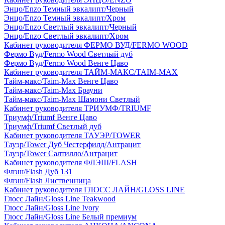
Энцо/Enzo Темный эвкалипт/Черный
Энцо/Enzo Темный эвкалипт/Хром
Энцо/Enzo Светлый эвкалипт/Черный
Энцо/Enzo Светлый эвкалипт/Хром
Кабинет руководителя ФЕРМО ВУД/FERMO WOOD
Фермо Вуд/Fermo Wood Светлый дуб
Фермо Вуд/Fermo Wood Венге Цаво
Кабинет руководителя ТАЙМ-МАКС/TAIM-MAX
Тайм-макс/Taim-Max Венге Цаво
Тайм-макс/Taim-Max Брауни
Тайм-макс/Taim-Max Шамони Светлый
Кабинет руководителя ТРИУМФ/TRIUMF
Триумф/Triumf Венге Цаво
Триумф/Triumf Светлый дуб
Кабинет руководителя ТАУЭР/TOWER
Тауэр/Tower Дуб Честерфилд/Антрацит
Тауэр/Tower Салтилло/Антрацит
Кабинет руководителя ФЛЭШ/FLASH
Флэш/Flash Дуб 131
Флэш/Flash Лиственница
Кабинет руководителя ГЛОСС ЛАЙН/GLOSS LINE
Глосс Лайн/Gloss Line Teakwood
Глосс Лайн/Gloss Line Ivory
Глосс Лайн/Gloss Line Белый премиум