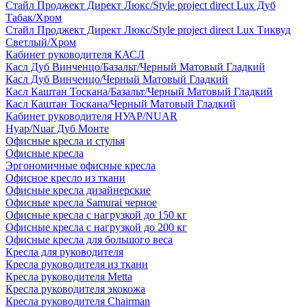
Стайл Проджект Директ Люкс/Style project direct Lux Дуб
Табак/Хром
Стайл Проджект Директ Люкс/Style project direct Lux Тиквуд
Светлый/Хром
Кабинет руководителя КАСЛ
Касл Дуб Винченцо/Базальт/Черный Матовый Гладкий
Касл Дуб Винченцо/Черный Матовый Гладкий
Касл Каштан Тоскана/Базальт/Черный Матовый Гладкий
Касл Каштан Тоскана/Черный Матовый Гладкий
Кабинет руководителя НУАР/NUAR
Нуар/Nuar Дуб Монте
Офисные кресла и стулья
Офисные кресла
Эргономичные офисные кресла
Офисное кресло из ткани
Офисные кресла дизайнерские
Офисные кресла Samurai черное
Офисные кресла с нагрузкой до 150 кг
Офисные кресла с нагрузкой до 200 кг
Офисные кресла для большого веса
Кресла для руководителя
Кресла руководителя из ткани
Кресла руководителя Metta
Кресла руководителя экокожа
Кресла руководителя Chairman