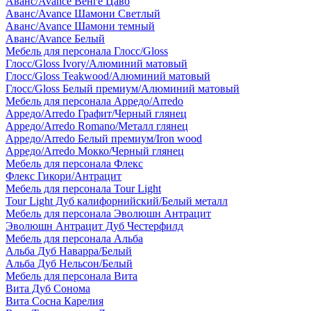
Аванс/Avance Венге Цаво
Аванс/Avance Шамони Светлый
Аванс/Avance Шамони темный
Аванс/Avance Белый
Мебель для персонала Глосс/Gloss
Глосс/Gloss Ivory/Алюминий матовый
Глосс/Gloss Teakwood/Алюминий матовый
Глосс/Gloss Белый премиум/Алюминий матовый
Мебель для персонала Арредо/Arredo
Арредо/Arredo Графит/Черный глянец
Арредо/Arredo Romano/Металл глянец
Арредо/Arredo Белый премиум/Iron wood
Арредо/Arredo Мокко/Черный глянец
Мебель для персонала Флекс
Флекс Гикори/Антрацит
Мебель для персонала Tour Light
Tour Light Дуб калифорнийский/Белый металл
Мебель для персонала Эволюшн Антрацит
Эволюшн Антрацит Дуб Честерфилд
Мебель для персонала Альба
Альба Дуб Наварра/Белый
Альба Дуб Нельсон/Белый
Мебель для персонала Вита
Вита Дуб Сонома
Вита Сосна Карелия