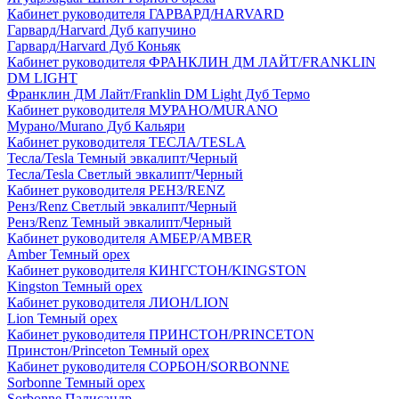
Кабинет руководителя ГАРВАРД/HARVARD
Гарвард/Harvard Дуб капучино
Гарвард/Harvard Дуб Коньяк
Кабинет руководителя ФРАНКЛИН ДМ ЛАЙТ/FRANKLIN
DM LIGHT
Франклин ДМ Лайт/Franklin DM Light Дуб Термо
Кабинет руководителя МУРАНО/MURANO
Мурано/Murano Дуб Кальяри
Кабинет руководителя ТЕСЛА/TESLA
Тесла/Tesla Темный эвкалипт/Черный
Тесла/Tesla Светлый эвкалипт/Черный
Кабинет руководителя РЕНЗ/RENZ
Ренз/Renz Светлый эвкалипт/Черный
Ренз/Renz Темный эвкалипт/Черный
Кабинет руководителя АМБЕР/AMBER
Amber Темный орех
Кабинет руководителя КИНГСТОН/KINGSTON
Kingston Темный орех
Кабинет руководителя ЛИОН/LION
Lion Темный орех
Кабинет руководителя ПРИНСТОН/PRINCETON
Принстон/Princeton Темный орех
Кабинет руководителя СОРБОН/SORBONNE
Sorbonne Темный орех
Sorbonne Палисандр