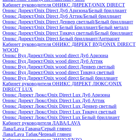
Кабинет руководителя ОНИКС ДИРЕКТ/ONIX DIRECT
Оникс Директ/Onix Direct Дуб Аризона/Белый бриллиант
Оникс Директ/Onix Direct Дуб Аттик/Белый бриллиант
Оникс Директ/Onix Direct Денвер светлый/Белый бриллиант
Оникс Директ/Onix Direct Белый Бриллиант/Белый металл
Оникс Директ/Onix Direct Тиквуд светлый/Белый бриллиант
Оникс Директ/Onix Direct Белый бриллиант/Антрацит
Кабинет руководителя ОНИКС ДИРЕКТ ВУД/ONIX DIRECT
WOOD
Оникс Вуд Директ/Onix wood direct Дуб Аризона
Оникс Вуд Директ/Onix wood direct Дуб Аттик
Оникс Вуд Директ/Onix wood direct Денвер светлый
Оникс Вуд Директ/Onix wood direct Тиквуд светлый
Оникс Вуд Директ/Onix wood direct Белый бриллиант
Кабинет руководителя ОНИКС ДИРЕКТ ЛЮКС/ONIX
DIRECT LUX
Оникс Директ Люкс/Onix Direct Lux Дуб Аризона
Оникс Директ Люкс/Onix Direct Lux Дуб Аттик
Оникс Директ Люкс/Onix Direct Lux Денвер светлый
Оникс Директ Люкс/Onix Direct Lux Тиквуд светлый
Оникс Директ Люкс/Onix Direct Lux Белый бриллиант
Кабинет руководителя ЛАВА/LAVA
Лава/Lava Гавана/Серый глянец
Лава/Lava Табак/Черный глянец
Кабинет руководителя ЭНЦО/ENZO