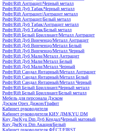
Рифт/Rift Антрацит/Черный металл
Рифт/Rift Дуб Табак/Черный металл
Рифт/Rift Антрацит/Антрацит металл
Рифт/Rift Антрацит/Белый металл
Рифт/Rift Дуб Табак/Антрацит металл
Рифт/Rift Дуб Табак/Белый металл
Рифт/Rift Белый Бриллиант/Металл Антрацит
Рифт/Rift Дуб Винченцо/Металл Антрацит
Рифт/Rift Дуб Винченцо/Металл Белый
Рифт/Rift Дуб Винченцо/Металл Черный
Рифт/Rift Дуб Мали/Металл Антрацит
Рифт/Rift Дуб Мали/Металл Белый
Рифт/Rift Дуб Мали/Металл Черный
Рифт/Rift Сандал Янтарный/Металл Антрацит
Рифт/Rift Сандал Янтарный/Металл Белый
Рифт/Rift Сандал Янтарный/Металл Черный
Рифт/Rift Белый Бриллиант/Черный металл
Рифт/Rift Белый Бриллиант/Белый металл
Мебель для персонала Дэском
Дэском Орех Дижон/Графит
Кабинет руководителя
Кабинет руководителя КИУ ДМ/KYU DM
Киу Дм/Kyu Dm Дуб Кендал/Черный матовый
Киу Дм/Kyu Dm Акация/Белый
Кабинет руководителя ФЁСТ/FIRST