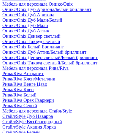
Мебель для персонала Оникс/Onix
Оникс/Onix Дуб Аризона/Белый бриллиант
Оникс/Onix Дуб Аризона
Оникс/Onix Дуб Мали/Белый
Оникс/Onix Дуб Мали
Оникс/Onix Дуб Аттик
Оникс/Onix Денвер светлый
Оникс/Onix Тиквуд светлый
Оникс/Onix Белый Бриллиант
Оникс/Onix Дуб Аттик/Белый бриллиант
Оникс/Onix Денвер светлый/Белый бриллиант
Оникс/Onix Тиквуд светлый/Белый бриллиант
Мебель для персонала Рива/Riva
Рива/Riva Антрацит
Рива/Riva Клен/Металлик
Рива/Riva Венге Цаво
Рива/Riva Клен
Рива/Riva Белый
Рива/Riva Орех Гварнери
Рива/Riva Серый
Мебель для персонала Стайл/Style
Стайл/Style Дуб Наварра
Стайл/Style Вяз благородный
Стайл/Style Акация Лорка
Стайл/Style Белый