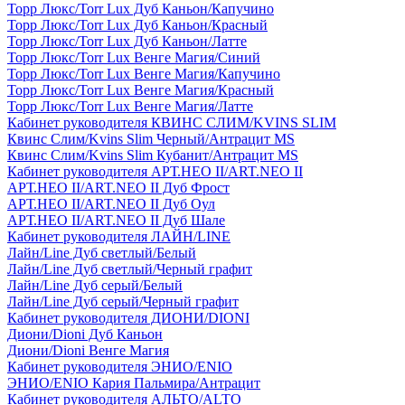
Торр Люкс/Torr Lux Дуб Каньон/Капучино
Торр Люкс/Torr Lux Дуб Каньон/Красный
Торр Люкс/Torr Lux Дуб Каньон/Латте
Торр Люкс/Torr Lux Венге Магия/Синий
Торр Люкс/Torr Lux Венге Магия/Капучино
Торр Люкс/Torr Lux Венге Магия/Красный
Торр Люкс/Torr Lux Венге Магия/Латте
Кабинет руководителя КВИНС СЛИМ/KVINS SLIM
Квинс Слим/Kvins Slim Черный/Антрацит MS
Квинс Слим/Kvins Slim Кубанит/Антрацит MS
Кабинет руководителя АРТ.НЕО II/ART.NEO II
АРТ.НЕО II/ART.NEO II Дуб Фрост
АРТ.НЕО II/ART.NEO II Дуб Оул
АРТ.НЕО II/ART.NEO II Дуб Шале
Кабинет руководителя ЛАЙН/LINE
Лайн/Line Дуб светлый/Белый
Лайн/Line Дуб светлый/Черный графит
Лайн/Line Дуб серый/Белый
Лайн/Line Дуб серый/Черный графит
Кабинет руководителя ДИОНИ/DIONI
Диони/Dioni Дуб Каньон
Диони/Dioni Венге Магия
Кабинет руководителя ЭНИО/ENIO
ЭНИО/ENIO Кария Пальмира/Антрацит
Кабинет руководителя АЛЬТО/ALTO