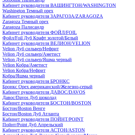
Кабинет руководителя ВАШИНГТОН/WASHINGTON
Washington Темный орех
Кабинет руководителя ЗАРАГОЗА/ZARAGOZA
Zaragoza Темный орех
Zaragoza Палисандр
Кабинет руководителя ФОЙЛ/FOIL
Фойл/Foil Дуб Крафт золотой/Белый
Кабинет руководителя ВЕЛИОН/VELION
Velion Дуб сильвер/Нефрит
Velion Дуб сильвер/Аметист
Velion Дуб сильвер/Яшма черный
Velion Кобра/Аметист
Velion Кобра/Нефрит
Кобра/Яшма черный
Кабинет руководителя БРОНКС
Бронкс Орех американский/Железно-серый
Кабинет руководителя ДАВОС/DAVOS
Давос/Davos Дуб шоколад
Кабинет руководителя БОСТОН/BOSTON
Бостон/Boston Венге
Бостон/Boston Дуб Атланта
Кабинет руководителя ПОЙНТ/POINT
Пойнт/Point Дуб Апрельский
Кабинет руководителя АСТОН/ASTON