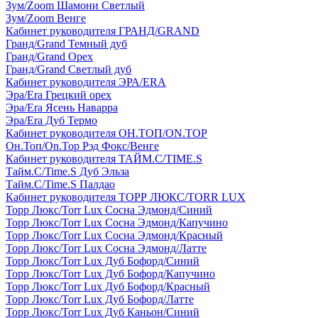
Зум/Zoom Шамони Светлый
Зум/Zoom Венге
Кабинет руководителя ГРАНД/GRAND
Гранд/Grand Темный дуб
Гранд/Grand Орех
Гранд/Grand Светлый дуб
Кабинет руководителя ЭРА/ERA
Эра/Era Грецкий орех
Эра/Era Ясень Наварра
Эра/Era Дуб Термо
Кабинет руководителя ОН.ТОП/ON.TOP
Он.Топ/On.Top Рэд Фокс/Венге
Кабинет руководителя ТАЙМ.С/TIME.S
Тайм.С/Time.S Дуб Эльза
Тайм.С/Time.S Палдао
Кабинет руководителя ТОРР ЛЮКС/TORR LUX
Торр Люкс/Torr Lux Сосна Эдмонд/Синий
Торр Люкс/Torr Lux Сосна Эдмонд/Капучино
Торр Люкс/Torr Lux Сосна Эдмонд/Красный
Торр Люкс/Torr Lux Сосна Эдмонд/Латте
Торр Люкс/Torr Lux Дуб Бофорд/Синий
Торр Люкс/Torr Lux Дуб Бофорд/Капучино
Торр Люкс/Torr Lux Дуб Бофорд/Красный
Торр Люкс/Torr Lux Дуб Бофорд/Латте
Торр Люкс/Torr Lux Дуб Каньон/Синий