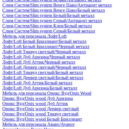
Слим Систем/Slim system Венге Цаво/Антрацит металл
Слим Систем/Slim system Венге Цаво/Белый металл
Слим Систем/Slim system Белый/Белый металл
Слим Систем/Slim system Серый/Антрацит металл
Слим Систем/Slim system Клен/Белый металл
Слим Систем/Slim system Серый/Белый металл
Мебель для персонала Лофт/Loft
Лофт/Loft Белый Бриллиант/Белый металл
Лофт/Loft Белый Бриллиант/Черный металл
Лофт/Loft Тиквуд светлый/Черный металл
Лофт/Loft Дуб Аризона/Черный металл
Лофт/Loft Дуб Аттик/Черный металл
Лофт/Loft Денвер светлый/Черный металл
Лофт/Loft Тиквуд светлый/Белый металл
Лофт/Loft Денвер светлый/Белый металл
Лофт/Loft Дуб Аттик/Белый металл
Лофт/Loft Дуб Аризона/Белый металл
Мебель для персонала Оникс Вуд/Onix Wood
Оникс Вуд/Onix wood Дуб Аризона
Оникс Вуд/Onix wood Дуб Аттик
Оникс Вуд/Onix wood Денвер светлый
Оникс Вуд/Onix wood Тиквуд светлый
Оникс Вуд/Onix wood Белый Бриллиант
Мебель для персонала Аванс/Avance