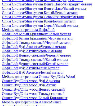
Слим Систем/Slim system Венге Цаво/Антрацит металл
Слим Систем/Slim system Венге Цаво/Белый металл
Слим Систем/Slim system Белый/Белый металл
Слим Систем/Slim system Серый/Антрацит металл
Слим Систем/Slim system Клен/Белый металл
Слим Систем/Slim system Серый/Белый металл
Мебель для персонала Лофт/Loft
Лофт/Loft Белый Бриллиант/Белый металл
Лофт/Loft Белый Бриллиант/Черный металл
Лофт/Loft Тиквуд светлый/Черный металл
Лофт/Loft Дуб Аризона/Черный металл
Лофт/Loft Дуб Аттик/Черный металл
Лофт/Loft Денвер светлый/Черный металл
Лофт/Loft Тиквуд светлый/Белый металл
Лофт/Loft Денвер светлый/Белый металл
Лофт/Loft Дуб Аттик/Белый металл
Лофт/Loft Дуб Аризона/Белый металл
Мебель для персонала Оникс Вуд/Onix Wood
Оникс Вуд/Onix wood Дуб Аризона
Оникс Вуд/Onix wood Дуб Аттик
Оникс Вуд/Onix wood Денвер светлый
Оникс Вуд/Onix wood Тиквуд светлый
Оникс Вуд/Onix wood Белый Бриллиант
Мебель для персонала Аванс/Avance