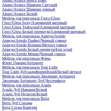
Аванс/Avance Венге Цаво
Аванс/Avance Шамони Светлый
Аванс/Avance Шамони темный
Аванс/Avance Белый
Мебель для персонала Глосс/Gloss
Глосс/Gloss Ivory/Алюминий матовый
Глосс/Gloss Teakwood/Алюминий матовый
Глосс/Gloss Белый премиум/Алюминий матовый
Мебель для персонала Арредо/Arredo
Арредо/Arredo Графит/Черный глянец
Арредо/Arredo Romano/Металл глянец
Арредо/Arredo Белый премиум/Iron wood
Арредо/Arredo Мокко/Черный глянец
Мебель для персонала Флекс
Флекс Гикори/Антрацит
Мебель для персонала Tour Light
Tour Light Дуб калифорнийский/Белый металл
Мебель для персонала Эволюшн Антрацит
Эволюшн Антрацит Дуб Честерфилд
Мебель для персонала Альба
Альба Дуб Наварра/Белый
Альба Дуб Нельсон/Белый
Мебель для персонала Вита
Вита Дуб Сонома
Вита Сосна Карелия