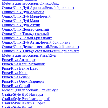
Мебель для персонала Оникс/Onix
Оникс/Onix Дуб Аризона/Белый бриллиант
Оникс/Onix Дуб Аризона
Оникс/Onix Дуб Мали/Белый
Оникс/Onix Дуб Мали
Оникс/Onix Дуб Аттик
Оникс/Onix Денвер светлый
Оникс/Onix Тиквуд светлый
Оникс/Onix Белый Бриллиант
Оникс/Onix Дуб Аттик/Белый бриллиант
Оникс/Onix Денвер светлый/Белый бриллиант
Оникс/Onix Тиквуд светлый/Белый бриллиант
Мебель для персонала Рива/Riva
Рива/Riva Антрацит
Рива/Riva Клен/Металлик
Рива/Riva Венге Цаво
Рива/Riva Клен
Рива/Riva Белый
Рива/Riva Орех Гварнери
Рива/Riva Серый
Мебель для персонала Стайл/Style
Стайл/Style Дуб Наварра
Стайл/Style Вяз благородный
Стайл/Style Акация Лорка
Стайл/Style Белый