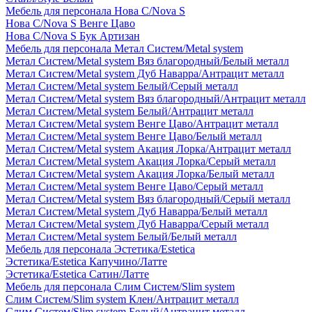
Мебель для персонала Нова С/Nova S
Нова С/Nova S Венге Цаво
Нова С/Nova S Бук Артизан
Мебель для персонала Метал Систем/Metal system
Метал Систем/Metal system Вяз благородный/Белый металл
Метал Систем/Metal system Дуб Наварра/Антрацит металл
Метал Систем/Metal system Белый/Серый металл
Метал Систем/Metal system Вяз благородный/Антрацит металл
Метал Систем/Metal system Белый/Антрацит металл
Метал Систем/Metal system Венге Цаво/Антрацит металл
Метал Систем/Metal system Венге Цаво/Белый металл
Метал Систем/Metal system Акация Лорка/Антрацит металл
Метал Систем/Metal system Акация Лорка/Серый металл
Метал Систем/Metal system Акация Лорка/Белый металл
Метал Систем/Metal system Венге Цаво/Серый металл
Метал Систем/Metal system Вяз благородный/Серый металл
Метал Систем/Metal system Дуб Наварра/Белый металл
Метал Систем/Metal system Дуб Наварра/Серый металл
Метал Систем/Metal system Белый/Белый металл
Мебель для персонала Эстетика/Estetica
Эстетика/Estetica Капучино/Латте
Эстетика/Estetica Сатин/Латте
Мебель для персонала Слим Систем/Slim system
Слим Систем/Slim system Клен/Антрацит металл
Слим Систем/Slim system Белый/Антрацит металл