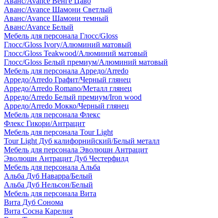
Аванс/Avance Венге Цаво
Аванс/Avance Шамони Светлый
Аванс/Avance Шамони темный
Аванс/Avance Белый
Мебель для персонала Глосс/Gloss
Глосс/Gloss Ivory/Алюминий матовый
Глосс/Gloss Teakwood/Алюминий матовый
Глосс/Gloss Белый премиум/Алюминий матовый
Мебель для персонала Арредо/Arredo
Арредо/Arredo Графит/Черный глянец
Арредо/Arredo Romano/Металл глянец
Арредо/Arredo Белый премиум/Iron wood
Арредо/Arredo Мокко/Черный глянец
Мебель для персонала Флекс
Флекс Гикори/Антрацит
Мебель для персонала Tour Light
Tour Light Дуб калифорнийский/Белый металл
Мебель для персонала Эволюшн Антрацит
Эволюшн Антрацит Дуб Честерфилд
Мебель для персонала Альба
Альба Дуб Наварра/Белый
Альба Дуб Нельсон/Белый
Мебель для персонала Вита
Вита Дуб Сонома
Вита Сосна Карелия