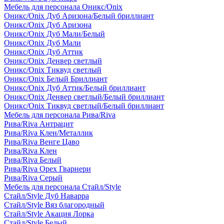
Мебель для персонала Оникс/Onix
Оникс/Onix Дуб Аризона/Белый бриллиант
Оникс/Onix Дуб Аризона
Оникс/Onix Дуб Мали/Белый
Оникс/Onix Дуб Мали
Оникс/Onix Дуб Аттик
Оникс/Onix Денвер светлый
Оникс/Onix Тиквуд светлый
Оникс/Onix Белый Бриллиант
Оникс/Onix Дуб Аттик/Белый бриллиант
Оникс/Onix Денвер светлый/Белый бриллиант
Оникс/Onix Тиквуд светлый/Белый бриллиант
Мебель для персонала Рива/Riva
Рива/Riva Антрацит
Рива/Riva Клен/Металлик
Рива/Riva Венге Цаво
Рива/Riva Клен
Рива/Riva Белый
Рива/Riva Орех Гварнери
Рива/Riva Серый
Мебель для персонала Стайл/Style
Стайл/Style Дуб Наварра
Стайл/Style Вяз благородный
Стайл/Style Акация Лорка
Стайл/Style Белый