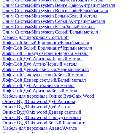
Слим Систем/Slim system Венге Цаво/Антрацит металл
Слим Систем/Slim system Венге Цаво/Белый металл
Слим Систем/Slim system Белый/Белый металл
Слим Систем/Slim system Серый/Антрацит металл
Слим Систем/Slim system Клен/Белый металл
Слим Систем/Slim system Серый/Белый металл
Мебель для персонала Лофт/Loft
Лофт/Loft Белый Бриллиант/Белый металл
Лофт/Loft Белый Бриллиант/Черный металл
Лофт/Loft Тиквуд светлый/Черный металл
Лофт/Loft Дуб Аризона/Черный металл
Лофт/Loft Дуб Аттик/Черный металл
Лофт/Loft Денвер светлый/Черный металл
Лофт/Loft Тиквуд светлый/Белый металл
Лофт/Loft Денвер светлый/Белый металл
Лофт/Loft Дуб Аттик/Белый металл
Лофт/Loft Дуб Аризона/Белый металл
Мебель для персонала Оникс Вуд/Onix Wood
Оникс Вуд/Onix wood Дуб Аризона
Оникс Вуд/Onix wood Дуб Аттик
Оникс Вуд/Onix wood Денвер светлый
Оникс Вуд/Onix wood Тиквуд светлый
Оникс Вуд/Onix wood Белый Бриллиант
Мебель для персонала Аванс/Avance