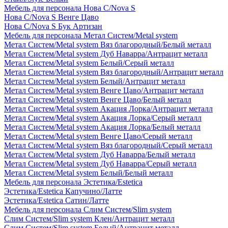
Мебель для персонала Нова С/Nova S
Нова С/Nova S Венге Цаво
Нова С/Nova S Бук Артизан
Мебель для персонала Метал Систем/Metal system
Метал Систем/Metal system Вяз благородный/Белый металл
Метал Систем/Metal system Дуб Наварра/Антрацит металл
Метал Систем/Metal system Белый/Серый металл
Метал Систем/Metal system Вяз благородный/Антрацит металл
Метал Систем/Metal system Белый/Антрацит металл
Метал Систем/Metal system Венге Цаво/Антрацит металл
Метал Систем/Metal system Венге Цаво/Белый металл
Метал Систем/Metal system Акация Лорка/Антрацит металл
Метал Систем/Metal system Акация Лорка/Серый металл
Метал Систем/Metal system Акация Лорка/Белый металл
Метал Систем/Metal system Венге Цаво/Серый металл
Метал Систем/Metal system Вяз благородный/Серый металл
Метал Систем/Metal system Дуб Наварра/Белый металл
Метал Систем/Metal system Дуб Наварра/Серый металл
Метал Систем/Metal system Белый/Белый металл
Мебель для персонала Эстетика/Estetica
Эстетика/Estetica Капучино/Латте
Эстетика/Estetica Сатин/Латте
Мебель для персонала Слим Систем/Slim system
Слим Систем/Slim system Клен/Антрацит металл
Слим Систем/Slim system Белый/Антрацит металл