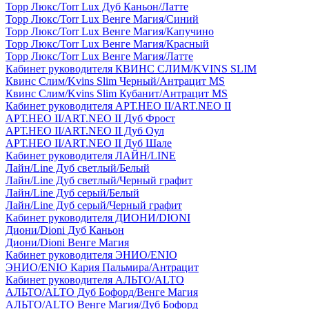
Торр Люкс/Torr Lux Дуб Каньон/Латте
Торр Люкс/Torr Lux Венге Магия/Синий
Торр Люкс/Torr Lux Венге Магия/Капучино
Торр Люкс/Torr Lux Венге Магия/Красный
Торр Люкс/Torr Lux Венге Магия/Латте
Кабинет руководителя КВИНС СЛИМ/KVINS SLIM
Квинс Слим/Kvins Slim Черный/Антрацит MS
Квинс Слим/Kvins Slim Кубанит/Антрацит MS
Кабинет руководителя АРТ.НЕО II/ART.NEO II
АРТ.НЕО II/ART.NEO II Дуб Фрост
АРТ.НЕО II/ART.NEO II Дуб Оул
АРТ.НЕО II/ART.NEO II Дуб Шале
Кабинет руководителя ЛАЙН/LINE
Лайн/Line Дуб светлый/Белый
Лайн/Line Дуб светлый/Черный графит
Лайн/Line Дуб серый/Белый
Лайн/Line Дуб серый/Черный графит
Кабинет руководителя ДИОНИ/DIONI
Диони/Dioni Дуб Каньон
Диони/Dioni Венге Магия
Кабинет руководителя ЭНИО/ENIO
ЭНИО/ENIO Кария Пальмира/Антрацит
Кабинет руководителя АЛЬТО/ALTO
АЛЬТО/ALTO Дуб Бофорд/Венге Магия
АЛЬТО/ALTO Венге Магия/Дуб Бофорд