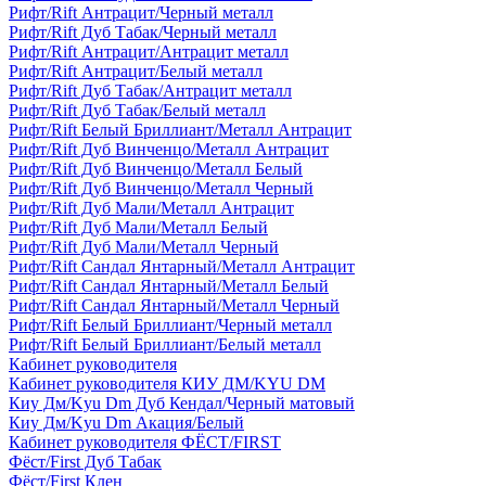
Рифт/Rift Антрацит/Черный металл
Рифт/Rift Дуб Табак/Черный металл
Рифт/Rift Антрацит/Антрацит металл
Рифт/Rift Антрацит/Белый металл
Рифт/Rift Дуб Табак/Антрацит металл
Рифт/Rift Дуб Табак/Белый металл
Рифт/Rift Белый Бриллиант/Металл Антрацит
Рифт/Rift Дуб Винченцо/Металл Антрацит
Рифт/Rift Дуб Винченцо/Металл Белый
Рифт/Rift Дуб Винченцо/Металл Черный
Рифт/Rift Дуб Мали/Металл Антрацит
Рифт/Rift Дуб Мали/Металл Белый
Рифт/Rift Дуб Мали/Металл Черный
Рифт/Rift Сандал Янтарный/Металл Антрацит
Рифт/Rift Сандал Янтарный/Металл Белый
Рифт/Rift Сандал Янтарный/Металл Черный
Рифт/Rift Белый Бриллиант/Черный металл
Рифт/Rift Белый Бриллиант/Белый металл
Кабинет руководителя
Кабинет руководителя КИУ ДМ/KYU DM
Киу Дм/Kyu Dm Дуб Кендал/Черный матовый
Киу Дм/Kyu Dm Акация/Белый
Кабинет руководителя ФЁСТ/FIRST
Фёст/First Дуб Табак
Фёст/First Клен