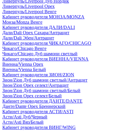
Ливерпуль/Liverpool Дуб Нордик
Ливерпуль/Liverpool Орех
Ливерпуль/Liverpool Венге
Кабинет руководителя МОНЗА/MONZA
Монза/Monza Венге
Кабинет руководителя ДАЛИ/DALI
Дали/Dali Орех Cахара/Антрацит
Дали/Dali Эбен/Антрацит
Кабинет руководителя ЧИКАГО/CHICAGO
Чикаго/Chicago Венге
Чикаго/Chicago Дуб шамони светлый
Кабинет руководителя ВИЕННА/VIENNA
Виенна/Vienna Орех
Виенна/Vienna Белый
Кабинет руководителя ЗИОН/ZION
Зион/Zion Дуб шамони светлый/Антрацит
Зион/Zion Орех селект/Антрацит
Зион/Zion Дуб шамони светлый/Белый
Зион/Zion Орех селект/Белый
Кабинет руководителя ДАНТЕ/DANTE
Данте/Dante Орех Бреннерский
Кабинет руководителя АСТИ/ASTI
Асти/Asti Дуб/Черный
Асти/Asti Вяз/Белый
Кабинет руководителя ВИНГ/WING