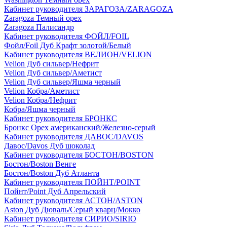
Кабинет руководителя ЗАРАГОЗА/ZARAGOZA
Zaragoza Темный орех
Zaragoza Палисандр
Кабинет руководителя ФОЙЛ/FOIL
Фойл/Foil Дуб Крафт золотой/Белый
Кабинет руководителя ВЕЛИОН/VELION
Velion Дуб сильвер/Нефрит
Velion Дуб сильвер/Аметист
Velion Дуб сильвер/Яшма черный
Velion Кобра/Аметист
Velion Кобра/Нефрит
Кобра/Яшма черный
Кабинет руководителя БРОНКС
Бронкс Орех американский/Железно-серый
Кабинет руководителя ДАВОС/DAVOS
Давос/Davos Дуб шоколад
Кабинет руководителя БОСТОН/BOSTON
Бостон/Boston Венге
Бостон/Boston Дуб Атланта
Кабинет руководителя ПОЙНТ/POINT
Пойнт/Point Дуб Апрельский
Кабинет руководителя АСТОН/ASTON
Aston Дуб Дюваль/Серый кварц/Мокко
Кабинет руководителя СИРИО/SIRIO