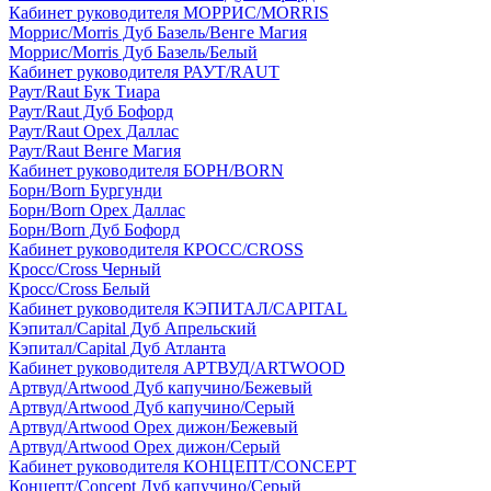
Кабинет руководителя МОРРИС/MORRIS
Моррис/Morris Дуб Базель/Венге Магия
Моррис/Morris Дуб Базель/Белый
Кабинет руководителя РАУТ/RAUT
Раут/Raut Бук Тиара
Раут/Raut Дуб Бофорд
Раут/Raut Орех Даллас
Раут/Raut Венге Магия
Кабинет руководителя БОРН/BORN
Борн/Born Бургунди
Борн/Born Орех Даллас
Борн/Born Дуб Бофорд
Кабинет руководителя КРОСС/CROSS
Кросс/Cross Черный
Кросс/Cross Белый
Кабинет руководителя КЭПИТАЛ/CAPITAL
Кэпитал/Capital Дуб Апрельский
Кэпитал/Capital Дуб Атланта
Кабинет руководителя АРТВУД/ARTWOOD
Артвуд/Artwood Дуб капучино/Бежевый
Артвуд/Artwood Дуб капучино/Серый
Артвуд/Artwood Орех дижон/Бежевый
Артвуд/Artwood Орех дижон/Серый
Кабинет руководителя КОНЦЕПТ/CONCEPT
Концепт/Concept Дуб капучино/Серый