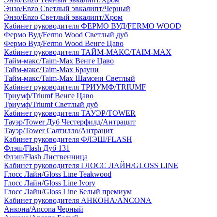
Энзо/Enzo Светлый эвкалипт/Черный
Энзо/Enzo Светлый эвкалипт/Хром
Кабинет руководителя ФЕРМО ВУД/FERMO WOOD
Фермо Вуд/Fermo Wood Светлый дуб
Фермо Вуд/Fermo Wood Венге Цаво
Кабинет руководителя ТАЙМ-МАКС/TAIM-MAX
Тайм-макс/Taim-Max Венге Цаво
Тайм-макс/Taim-Max Брауни
Тайм-макс/Taim-Max Шамони Светлый
Кабинет руководителя ТРИУМФ/TRIUMF
Триумф/Triumf Венге Цаво
Триумф/Triumf Светлый дуб
Кабинет руководителя ТАУЭР/TOWER
Тауэр/Tower Дуб Честерфилд/Антрацит
Тауэр/Tower Салтилло/Антрацит
Кабинет руководителя ФЛЭШ/FLASH
Флэш/Flash Дуб 131
Флэш/Flash Лиственница
Кабинет руководителя ГЛОСС ЛАЙН/GLOSS LINE
Глосс Лайн/Gloss Line Teakwood
Глосс Лайн/Gloss Line Ivory
Глосс Лайн/Gloss Line Белый премиум
Кабинет руководителя АНКОНА/ANCONA
Анкона/Ancona Черный