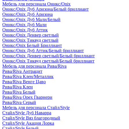
Мебель для персонала Оникс/Onix
Оникс/Onix Дуб Аризона/Белый бриллиант
Оникс/Onix Дуб Аризона
Оникс/Onix Дуб Мали/Белый
Оникс/Onix Дуб Мали
Оникс/Onix Дуб Аттик
Оникс/Onix Денвер светлый
Оникс/Onix Тиквуд светлый
Оникс/Onix Белый Бриллиант
Оникс/Onix Дуб Аттик/Белый бриллиант
Оникс/Onix Денвер светлый/Белый бриллиант
Оникс/Onix Тиквуд светлый/Белый бриллиант
Мебель для персонала Рива/Riva
Рива/Riva Антрацит
Рива/Riva Клен/Металлик
Рива/Riva Венге Цаво
Рива/Riva Клен
Рива/Riva Белый
Рива/Riva Орех Гварнери
Рива/Riva Серый
Мебель для персонала Стайл/Style
Стайл/Style Дуб Наварра
Стайл/Style Вяз благородный
Стайл/Style Акация Лорка
Стайл/Style Белый