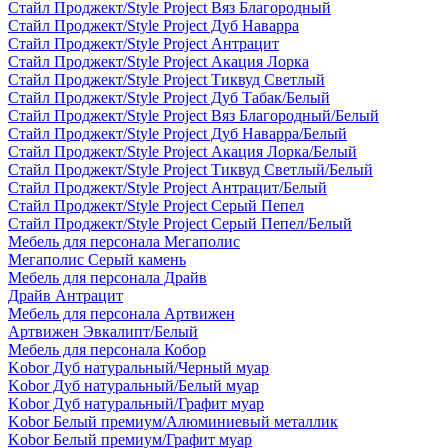
Стайл Проджект/Style Project Вяз Благородный
Стайл Проджект/Style Project Дуб Наварра
Стайл Проджект/Style Project Антрацит
Стайл Проджект/Style Project Акация Лорка
Стайл Проджект/Style Project Тиквуд Светлый
Стайл Проджект/Style Project Дуб Табак/Белый
Стайл Проджект/Style Project Вяз Благородный/Белый
Стайл Проджект/Style Project Дуб Наварра/Белый
Стайл Проджект/Style Project Акация Лорка/Белый
Стайл Проджект/Style Project Тиквуд Светлый/Белый
Стайл Проджект/Style Project Антрацит/Белый
Стайл Проджект/Style Project Серый Пепел
Стайл Проджект/Style Project Серый Пепел/Белый
Мебель для персонала Мегаполис
Мегаполис Серый камень
Мебель для персонала Драйв
Драйв Антрацит
Мебель для персонала Артвижен
Артвижен Эвкалипт/Белый
Мебель для персонала Кобор
Kobor Дуб натуральный/Черный муар
Kobor Дуб натуральный/Белый муар
Kobor Дуб натуральный/Графит муар
Kobor Белый премиум/Алюминиевый металлик
Kobor Белый премиум/Графит муар