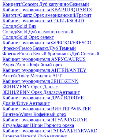
Концепт/Concept Дуб капучино/Бежевый
Кабинет руководителя КВАРТЦ/QUARTZ
Квартц/Quartz Орех американский/Графит
Кабинет руководителя СОЛИД/SOLID
Солид/Solid Вяз
Солид/Solid Дуб шамони светлый
Солид/Solid Орех селект
Кабинет руководителя ФРЕСКО/FRESCO
Фреско/Fresco Базальт/Дуб Темный
Фреско/Fresco Белый бриллиант/Дуб Светлый
Кабинет руководителя АУРУС/AURUS
Аурус/Aurus Кофейный орех
Кабинет руководителя АНТЕЙ/ANTEY
Антей/Antey Металлик АРТ
Кабинет руководителя ЗЕНН/ZENN
ЗЕНН/ZENN Орех Даллас
ЗЕНН/ZENN Орех Даллас/Антрацит
Кабинет руководителя ДРАЙВ/DRIVE
Драйв/Drive Антрацит
Кабинет руководителя ВИНТЕР/WINTER
Винтер/Winter Кофейный орех
Кабинет руководителя ЯГУАР/JAGUAR
Ягуар/Jaguar Шпон Горного ореха
Кабинет руководителя ГАРВАРД/HARVARD
Гарвард/Harvard Дуб капучино