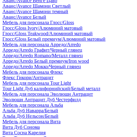
Аванс/Avance Венге Цаво
Аванс/Avance Шамони Светлый
Аванс/Avance Шамони темный
Аванс/Avance Белый
Мебель для персонала Глосс/Gloss
Глосс/Gloss Ivory/Алюминий матовый
Глосс/Gloss Teakwood/Алюминий матовый
Глосс/Gloss Белый премиум/Алюминий матовый
Мебель для персонала Арредо/Arredo
Арредо/Arredo Графит/Черный глянец
Арредо/Arredo Romano/Металл глянец
Арредо/Arredo Белый премиум/Iron wood
Арредо/Arredo Мокко/Черный глянец
Мебель для персонала Флекс
Флекс Гикори/Антрацит
Мебель для персонала Tour Light
Tour Light Дуб калифорнийский/Белый металл
Мебель для персонала Эволюшн Антрацит
Эволюшн Антрацит Дуб Честерфилд
Мебель для персонала Альба
Альба Дуб Наварра/Белый
Альба Дуб Нельсон/Белый
Мебель для персонала Вита
Вита Дуб Сонома
Вита Сосна Карелия