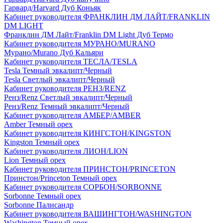
Гарвард/Harvard Дуб Коньяк
Кабинет руководителя ФРАНКЛИН ДМ ЛАЙТ/FRANKLIN
DM LIGHT
Франклин ДМ Лайт/Franklin DM Light Дуб Термо
Кабинет руководителя МУРАНО/MURANO
Мурано/Murano Дуб Кальяри
Кабинет руководителя ТЕСЛА/TESLA
Tesla Темный эвкалипт/Черный
Tesla Светлый эвкалипт/Черный
Кабинет руководителя РЕНЗ/RENZ
Ренз/Renz Светлый эвкалипт/Черный
Ренз/Renz Темный эвкалипт/Черный
Кабинет руководителя АМБЕР/AMBER
Amber Темный орех
Кабинет руководителя КИНГСТОН/KINGSTON
Kingston Темный орех
Кабинет руководителя ЛИОН/LION
Lion Темный орех
Кабинет руководителя ПРИНСТОН/PRINCETON
Принстон/Princeton Темный орех
Кабинет руководителя СОРБОН/SORBONNE
Sorbonne Темный орех
Sorbonne Палисандр
Кабинет руководителя ВАШИНГТОН/WASHINGTON
Washington Темный орех