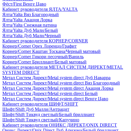
Фёст/First Венге Цаво
Кабинет руководителя ЯЛТА/YALTA
Ялта/Yalta Вяз Благородный
Ялта/Yalta Акация Лорка
Ялта/Yalta Снежная патина
Ялта/Yalta Дуб Мали/Белый
Ялта/Yalta Дуб Мали/Черный
Кабинет руководителя КОРНЕР/CORNER
Корнер/Corner Орех Лоренцо/Графит
Корнер/Corner Каштан Тоскана/Черный матовый
Корнер/Corner Гикори песочный/Ваниль
Корнер/Corner Бриллиант/Белый матовый
Кабинет руководителя МЕТАЛ СИСТЕМ ДИРЕКТ/METAL
SYSTEM DIRECT
Метал Систем Директ/Metal system direct Дуб Наварра
Метал Систем Директ/Metal system direct Вяз Благородный
Метал Систем Директ/Metal system direct Акация Лорка
Метал Систем Директ/Metal system direct Белый
Метал Систем Директ/Metal system direct Венге Цаво
Кабинет руководителя ШИФТ/SHIFT
Шифт/Shift Дуб Малли/Антрацит
Шифт/Shift Тиквуд светлый/Белый бриллиант
Шифт/Shift Тиквуд светлый/Капучино
Кабинет руководителя ОНИКС ДИРЕКТ/ONIX DIRECT
Оникс Директ/Onix Direct Дуб Аризона/Белый бриллиант