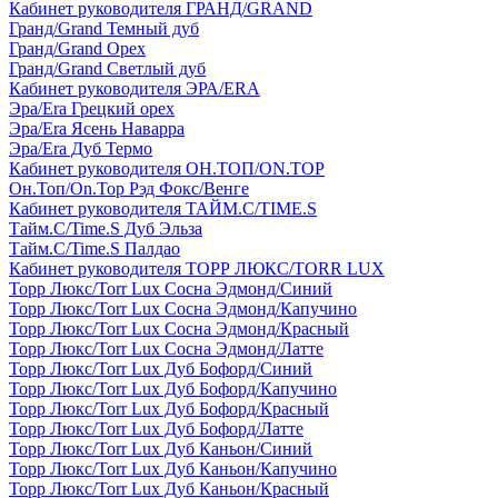
Кабинет руководителя ГРАНД/GRAND
Гранд/Grand Темный дуб
Гранд/Grand Орех
Гранд/Grand Светлый дуб
Кабинет руководителя ЭРА/ERA
Эра/Era Грецкий орех
Эра/Era Ясень Наварра
Эра/Era Дуб Термо
Кабинет руководителя ОН.ТОП/ON.TOP
Он.Топ/On.Top Рэд Фокс/Венге
Кабинет руководителя ТАЙМ.С/TIME.S
Тайм.С/Time.S Дуб Эльза
Тайм.С/Time.S Палдао
Кабинет руководителя ТОРР ЛЮКС/TORR LUX
Торр Люкс/Torr Lux Сосна Эдмонд/Синий
Торр Люкс/Torr Lux Сосна Эдмонд/Капучино
Торр Люкс/Torr Lux Сосна Эдмонд/Красный
Торр Люкс/Torr Lux Сосна Эдмонд/Латте
Торр Люкс/Torr Lux Дуб Бофорд/Синий
Торр Люкс/Torr Lux Дуб Бофорд/Капучино
Торр Люкс/Torr Lux Дуб Бофорд/Красный
Торр Люкс/Torr Lux Дуб Бофорд/Латте
Торр Люкс/Torr Lux Дуб Каньон/Синий
Торр Люкс/Torr Lux Дуб Каньон/Капучино
Торр Люкс/Torr Lux Дуб Каньон/Красный