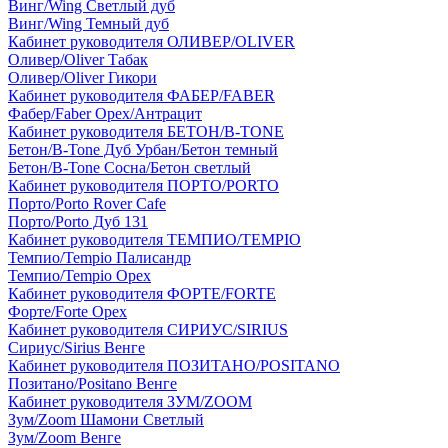
Винг/Wing Светлый дуб
Винг/Wing Темный дуб
Кабинет руководителя ОЛИВЕР/OLIVER
Оливер/Oliver Табак
Оливер/Oliver Гикори
Кабинет руководителя ФАБЕР/FABER
Фабер/Faber Орех/Антрацит
Кабинет руководителя БЕТОН/B-TONE
Бетон/B-Tone Дуб Урбан/Бетон темный
Бетон/B-Tone Сосна/Бетон светлый
Кабинет руководителя ПОРТО/PORTO
Порто/Porto Rover Cafe
Порто/Porto Дуб 131
Кабинет руководителя ТЕМПИО/TEMPIO
Темпио/Tempio Палисандр
Темпио/Tempio Орех
Кабинет руководителя ФОРТЕ/FORTE
Форте/Forte Орех
Кабинет руководителя СИРИУС/SIRIUS
Сириус/Sirius Венге
Кабинет руководителя ПОЗИТАНО/POSITANO
Позитано/Positano Венге
Кабинет руководителя ЗУМ/ZOOM
Зум/Zoom Шамони Светлый
Зум/Zoom Венге