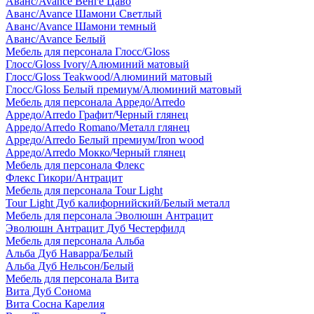
Аванс/Avance Венге Цаво
Аванс/Avance Шамони Светлый
Аванс/Avance Шамони темный
Аванс/Avance Белый
Мебель для персонала Глосс/Gloss
Глосс/Gloss Ivory/Алюминий матовый
Глосс/Gloss Teakwood/Алюминий матовый
Глосс/Gloss Белый премиум/Алюминий матовый
Мебель для персонала Арредо/Arredo
Арредо/Arredo Графит/Черный глянец
Арредо/Arredo Romano/Металл глянец
Арредо/Arredo Белый премиум/Iron wood
Арредо/Arredo Мокко/Черный глянец
Мебель для персонала Флекс
Флекс Гикори/Антрацит
Мебель для персонала Tour Light
Tour Light Дуб калифорнийский/Белый металл
Мебель для персонала Эволюшн Антрацит
Эволюшн Антрацит Дуб Честерфилд
Мебель для персонала Альба
Альба Дуб Наварра/Белый
Альба Дуб Нельсон/Белый
Мебель для персонала Вита
Вита Дуб Сонома
Вита Сосна Карелия