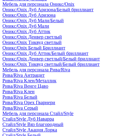
Мебель для персонала Оникс/Onix
Оникс/Onix Дуб Аризона/Белый бриллиант
Оникс/Onix Дуб Аризона
Оникс/Onix Дуб Мали/Белый
Оникс/Onix Дуб Мали
Оникс/Onix Дуб Аттик
Оникс/Onix Денвер светлый
Оникс/Onix Тиквуд светлый
Оникс/Onix Белый Бриллиант
Оникс/Onix Дуб Аттик/Белый бриллиант
Оникс/Onix Денвер светлый/Белый бриллиант
Оникс/Onix Тиквуд светлый/Белый бриллиант
Мебель для персонала Рива/Riva
Рива/Riva Антрацит
Рива/Riva Клен/Металлик
Рива/Riva Венге Цаво
Рива/Riva Клен
Рива/Riva Белый
Рива/Riva Орех Гварнери
Рива/Riva Серый
Мебель для персонала Стайл/Style
Стайл/Style Дуб Наварра
Стайл/Style Вяз благородный
Стайл/Style Акация Лорка
Стайл/Style Белый