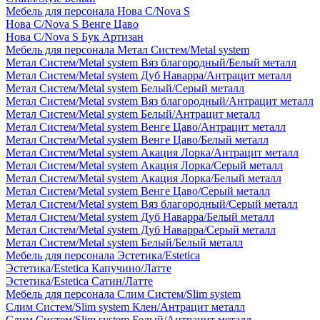
Мебель для персонала Нова С/Nova S
Нова С/Nova S Венге Цаво
Нова С/Nova S Бук Артизан
Мебель для персонала Метал Систем/Metal system
Метал Систем/Metal system Вяз благородный/Белый металл
Метал Систем/Metal system Дуб Наварра/Антрацит металл
Метал Систем/Metal system Белый/Серый металл
Метал Систем/Metal system Вяз благородный/Антрацит металл
Метал Систем/Metal system Белый/Антрацит металл
Метал Систем/Metal system Венге Цаво/Антрацит металл
Метал Систем/Metal system Венге Цаво/Белый металл
Метал Систем/Metal system Акация Лорка/Антрацит металл
Метал Систем/Metal system Акация Лорка/Серый металл
Метал Систем/Metal system Акация Лорка/Белый металл
Метал Систем/Metal system Венге Цаво/Серый металл
Метал Систем/Metal system Вяз благородный/Серый металл
Метал Систем/Metal system Дуб Наварра/Белый металл
Метал Систем/Metal system Дуб Наварра/Серый металл
Метал Систем/Metal system Белый/Белый металл
Мебель для персонала Эстетика/Estetica
Эстетика/Estetica Капучино/Латте
Эстетика/Estetica Сатин/Латте
Мебель для персонала Слим Систем/Slim system
Слим Систем/Slim system Клен/Антрацит металл
Слим Систем/Slim system Белый/Антрацит металл