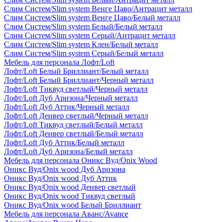
Слим Систем/Slim system Венге Цаво/Антрацит металл
Слим Систем/Slim system Венге Цаво/Белый металл
Слим Систем/Slim system Белый/Белый металл
Слим Систем/Slim system Серый/Антрацит металл
Слим Систем/Slim system Клен/Белый металл
Слим Систем/Slim system Серый/Белый металл
Мебель для персонала Лофт/Loft
Лофт/Loft Белый Бриллиант/Белый металл
Лофт/Loft Белый Бриллиант/Черный металл
Лофт/Loft Тиквуд светлый/Черный металл
Лофт/Loft Дуб Аризона/Черный металл
Лофт/Loft Дуб Аттик/Черный металл
Лофт/Loft Денвер светлый/Черный металл
Лофт/Loft Тиквуд светлый/Белый металл
Лофт/Loft Денвер светлый/Белый металл
Лофт/Loft Дуб Аттик/Белый металл
Лофт/Loft Дуб Аризона/Белый металл
Мебель для персонала Оникс Вуд/Onix Wood
Оникс Вуд/Onix wood Дуб Аризона
Оникс Вуд/Onix wood Дуб Аттик
Оникс Вуд/Onix wood Денвер светлый
Оникс Вуд/Onix wood Тиквуд светлый
Оникс Вуд/Onix wood Белый Бриллиант
Мебель для персонала Аванс/Avance