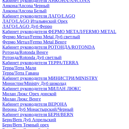
Кабинет руководителя АНКОНА/ANCONA
Анкона/Ancona Черный
Анкона/Ancona Белый
Кабинет руководителя ЛАГО/LAGO
ЛАГО/LAGO Итальянский Орех
ЛАГО/LAGO Дуб Ферро
Кабинет руководителя ФЕРМО МЕТАЛ/FERMO METAL
Фермо Метал/Fermo Metal Дуб светлый
Фермо Метал/Fermo Metal Венге
Кабинет руководителя РОТОНДА/ROTONDA
Ротонда/Rotonda Венге
Ротонда/Rotonda Дуб светлый
Кабинет руководителя ТЕРРА/TERRA
Терра/Terra Мали
Терра/Terra Гавана
Кабинет руководителя МИНИСТРИ/MINISTRY
Министри/Ministry Дуб шоколад
Кабинет руководителя МИЛАН ЛЮКС
Милан Люкс Орех донской
Милан Люкс Венге
Кабинет руководителя ВЕРОНА
Верона Дуб Монастырский/Черный
Кабинет руководителя БЕРН/BERN
Берн/Bern Дуб Апрельский
Берн/Bern Темный орех