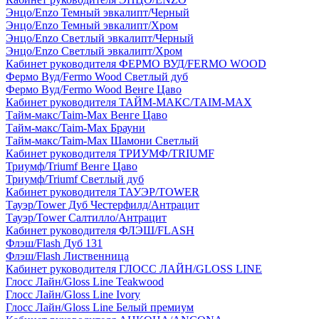
Энцо/Enzo Темный эвкалипт/Черный
Энцо/Enzo Темный эвкалипт/Хром
Энцо/Enzo Светлый эвкалипт/Черный
Энцо/Enzo Светлый эвкалипт/Хром
Кабинет руководителя ФЕРМО ВУД/FERMO WOOD
Фермо Вуд/Fermo Wood Светлый дуб
Фермо Вуд/Fermo Wood Венге Цаво
Кабинет руководителя ТАЙМ-МАКС/TAIM-MAX
Тайм-макс/Taim-Max Венге Цаво
Тайм-макс/Taim-Max Брауни
Тайм-макс/Taim-Max Шамони Светлый
Кабинет руководителя ТРИУМФ/TRIUMF
Триумф/Triumf Венге Цаво
Триумф/Triumf Светлый дуб
Кабинет руководителя ТАУЭР/TOWER
Тауэр/Tower Дуб Честерфилд/Антрацит
Тауэр/Tower Салтилло/Антрацит
Кабинет руководителя ФЛЭШ/FLASH
Флэш/Flash Дуб 131
Флэш/Flash Лиственница
Кабинет руководителя ГЛОСС ЛАЙН/GLOSS LINE
Глосс Лайн/Gloss Line Teakwood
Глосс Лайн/Gloss Line Ivory
Глосс Лайн/Gloss Line Белый премиум