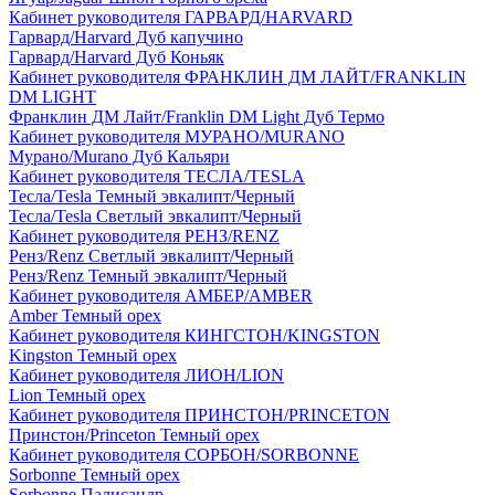
Кабинет руководителя ГАРВАРД/HARVARD
Гарвард/Harvard Дуб капучино
Гарвард/Harvard Дуб Коньяк
Кабинет руководителя ФРАНКЛИН ДМ ЛАЙТ/FRANKLIN
DM LIGHT
Франклин ДМ Лайт/Franklin DM Light Дуб Термо
Кабинет руководителя МУРАНО/MURANO
Мурано/Murano Дуб Кальяри
Кабинет руководителя ТЕСЛА/TESLA
Тесла/Tesla Темный эвкалипт/Черный
Тесла/Tesla Светлый эвкалипт/Черный
Кабинет руководителя РЕНЗ/RENZ
Ренз/Renz Светлый эвкалипт/Черный
Ренз/Renz Темный эвкалипт/Черный
Кабинет руководителя АМБЕР/AMBER
Amber Темный орех
Кабинет руководителя КИНГСТОН/KINGSTON
Kingston Темный орех
Кабинет руководителя ЛИОН/LION
Lion Темный орех
Кабинет руководителя ПРИНСТОН/PRINCETON
Принстон/Princeton Темный орех
Кабинет руководителя СОРБОН/SORBONNE
Sorbonne Темный орех
Sorbonne Палисандр