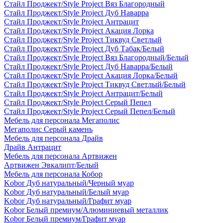
Стайл Проджект/Style Project Вяз Благородный
Стайл Проджект/Style Project Дуб Наварра
Стайл Проджект/Style Project Антрацит
Стайл Проджект/Style Project Акация Лорка
Стайл Проджект/Style Project Тиквуд Светлый
Стайл Проджект/Style Project Дуб Табак/Белый
Стайл Проджект/Style Project Вяз Благородный/Белый
Стайл Проджект/Style Project Дуб Наварра/Белый
Стайл Проджект/Style Project Акация Лорка/Белый
Стайл Проджект/Style Project Тиквуд Светлый/Белый
Стайл Проджект/Style Project Антрацит/Белый
Стайл Проджект/Style Project Серый Пепел
Стайл Проджект/Style Project Серый Пепел/Белый
Мебель для персонала Мегаполис
Мегаполис Серый камень
Мебель для персонала Драйв
Драйв Антрацит
Мебель для персонала Артвижен
Артвижен Эвкалипт/Белый
Мебель для персонала Кобор
Kobor Дуб натуральный/Черный муар
Kobor Дуб натуральный/Белый муар
Kobor Дуб натуральный/Графит муар
Kobor Белый премиум/Алюминиевый металлик
Kobor Белый премиум/Графит муар