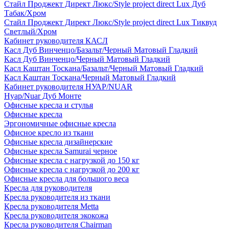
Стайл Проджект Директ Люкс/Style project direct Lux Дуб
Табак/Хром
Стайл Проджект Директ Люкс/Style project direct Lux Тиквуд
Светлый/Хром
Кабинет руководителя КАСЛ
Касл Дуб Винченцо/Базальт/Черный Матовый Гладкий
Касл Дуб Винченцо/Черный Матовый Гладкий
Касл Каштан Тоскана/Базальт/Черный Матовый Гладкий
Касл Каштан Тоскана/Черный Матовый Гладкий
Кабинет руководителя НУАР/NUAR
Нуар/Nuar Дуб Монте
Офисные кресла и стулья
Офисные кресла
Эргономичные офисные кресла
Офисное кресло из ткани
Офисные кресла дизайнерские
Офисные кресла Samurai черное
Офисные кресла с нагрузкой до 150 кг
Офисные кресла с нагрузкой до 200 кг
Офисные кресла для большого веса
Кресла для руководителя
Кресла руководителя из ткани
Кресла руководителя Metta
Кресла руководителя экокожа
Кресла руководителя Chairman