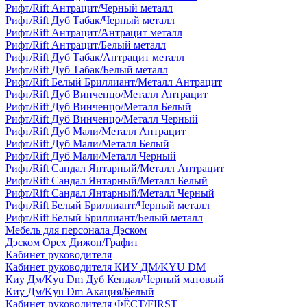
Рифт/Rift Антрацит/Черный металл
Рифт/Rift Дуб Табак/Черный металл
Рифт/Rift Антрацит/Антрацит металл
Рифт/Rift Антрацит/Белый металл
Рифт/Rift Дуб Табак/Антрацит металл
Рифт/Rift Дуб Табак/Белый металл
Рифт/Rift Белый Бриллиант/Металл Антрацит
Рифт/Rift Дуб Винченцо/Металл Антрацит
Рифт/Rift Дуб Винченцо/Металл Белый
Рифт/Rift Дуб Винченцо/Металл Черный
Рифт/Rift Дуб Мали/Металл Антрацит
Рифт/Rift Дуб Мали/Металл Белый
Рифт/Rift Дуб Мали/Металл Черный
Рифт/Rift Сандал Янтарный/Металл Антрацит
Рифт/Rift Сандал Янтарный/Металл Белый
Рифт/Rift Сандал Янтарный/Металл Черный
Рифт/Rift Белый Бриллиант/Черный металл
Рифт/Rift Белый Бриллиант/Белый металл
Мебель для персонала Дэском
Дэском Орех Дижон/Графит
Кабинет руководителя
Кабинет руководителя КИУ ДМ/KYU DM
Киу Дм/Kyu Dm Дуб Кендал/Черный матовый
Киу Дм/Kyu Dm Акация/Белый
Кабинет руководителя ФЁСТ/FIRST