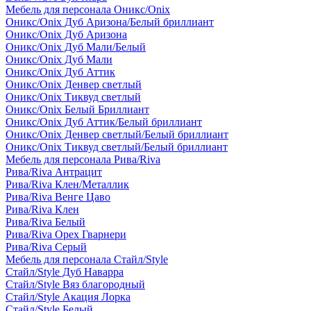
Мебель для персонала Оникс/Onix
Оникс/Onix Дуб Аризона/Белый бриллиант
Оникс/Onix Дуб Аризона
Оникс/Onix Дуб Мали/Белый
Оникс/Onix Дуб Мали
Оникс/Onix Дуб Аттик
Оникс/Onix Денвер светлый
Оникс/Onix Тиквуд светлый
Оникс/Onix Белый Бриллиант
Оникс/Onix Дуб Аттик/Белый бриллиант
Оникс/Onix Денвер светлый/Белый бриллиант
Оникс/Onix Тиквуд светлый/Белый бриллиант
Мебель для персонала Рива/Riva
Рива/Riva Антрацит
Рива/Riva Клен/Металлик
Рива/Riva Венге Цаво
Рива/Riva Клен
Рива/Riva Белый
Рива/Riva Орех Гварнери
Рива/Riva Серый
Мебель для персонала Стайл/Style
Стайл/Style Дуб Наварра
Стайл/Style Вяз благородный
Стайл/Style Акация Лорка
Стайл/Style Белый