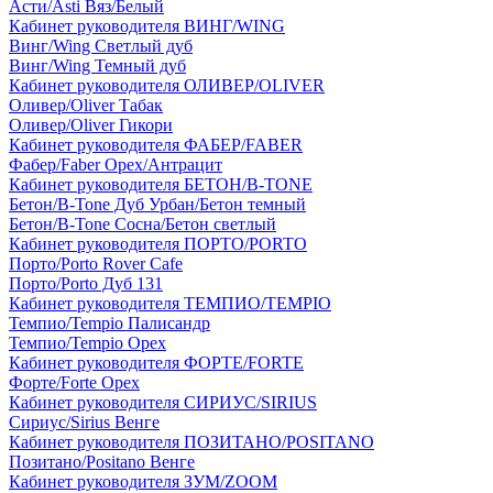
Асти/Asti Вяз/Белый
Кабинет руководителя ВИНГ/WING
Винг/Wing Светлый дуб
Винг/Wing Темный дуб
Кабинет руководителя ОЛИВЕР/OLIVER
Оливер/Oliver Табак
Оливер/Oliver Гикори
Кабинет руководителя ФАБЕР/FABER
Фабер/Faber Орех/Антрацит
Кабинет руководителя БЕТОН/B-TONE
Бетон/B-Tone Дуб Урбан/Бетон темный
Бетон/B-Tone Сосна/Бетон светлый
Кабинет руководителя ПОРТО/PORTO
Порто/Porto Rover Cafe
Порто/Porto Дуб 131
Кабинет руководителя ТЕМПИО/TEMPIO
Темпио/Tempio Палисандр
Темпио/Tempio Орех
Кабинет руководителя ФОРТЕ/FORTE
Форте/Forte Орех
Кабинет руководителя СИРИУС/SIRIUS
Сириус/Sirius Венге
Кабинет руководителя ПОЗИТАНО/POSITANO
Позитано/Positano Венге
Кабинет руководителя ЗУМ/ZOOM