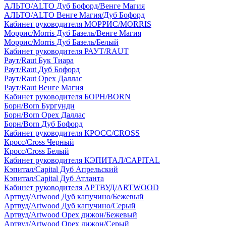
АЛЬТО/ALTO Дуб Бофорд/Венге Магия
АЛЬТО/ALTO Венге Магия/Дуб Бофорд
Кабинет руководителя МОРРИС/MORRIS
Моррис/Morris Дуб Базель/Венге Магия
Моррис/Morris Дуб Базель/Белый
Кабинет руководителя РАУТ/RAUT
Раут/Raut Бук Тиара
Раут/Raut Дуб Бофорд
Раут/Raut Орех Даллас
Раут/Raut Венге Магия
Кабинет руководителя БОРН/BORN
Борн/Born Бургунди
Борн/Born Орех Даллас
Борн/Born Дуб Бофорд
Кабинет руководителя КРОСС/CROSS
Кросс/Cross Черный
Кросс/Cross Белый
Кабинет руководителя КЭПИТАЛ/CAPITAL
Кэпитал/Capital Дуб Апрельский
Кэпитал/Capital Дуб Атланта
Кабинет руководителя АРТВУД/ARTWOOD
Артвуд/Artwood Дуб капучино/Бежевый
Артвуд/Artwood Дуб капучино/Серый
Артвуд/Artwood Орех дижон/Бежевый
Артвуд/Artwood Орех дижон/Серый