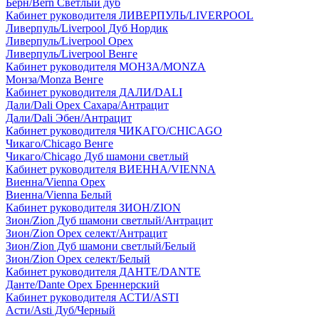
Берн/Bern Светлый дуб
Кабинет руководителя ЛИВЕРПУЛЬ/LIVERPOOL
Ливерпуль/Liverpool Дуб Нордик
Ливерпуль/Liverpool Орех
Ливерпуль/Liverpool Венге
Кабинет руководителя МОНЗА/MONZA
Монза/Monza Венге
Кабинет руководителя ДАЛИ/DALI
Дали/Dali Орех Cахара/Антрацит
Дали/Dali Эбен/Антрацит
Кабинет руководителя ЧИКАГО/CHICAGO
Чикаго/Chicago Венге
Чикаго/Chicago Дуб шамони светлый
Кабинет руководителя ВИЕННА/VIENNA
Виенна/Vienna Орех
Виенна/Vienna Белый
Кабинет руководителя ЗИОН/ZION
Зион/Zion Дуб шамони светлый/Антрацит
Зион/Zion Орех селект/Антрацит
Зион/Zion Дуб шамони светлый/Белый
Зион/Zion Орех селект/Белый
Кабинет руководителя ДАНТЕ/DANTE
Данте/Dante Орех Бреннерский
Кабинет руководителя АСТИ/ASTI
Асти/Asti Дуб/Черный