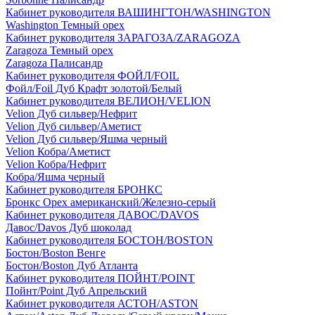
Кабинет руководителя ВАШИНГТОН/WASHINGTON
Washington Темный орех
Кабинет руководителя ЗАРАГОЗА/ZARAGOZA
Zaragoza Темный орех
Zaragoza Палисандр
Кабинет руководителя ФОЙЛ/FOIL
Фойл/Foil Дуб Крафт золотой/Белый
Кабинет руководителя ВЕЛИОН/VELION
Velion Дуб сильвер/Нефрит
Velion Дуб сильвер/Аметист
Velion Дуб сильвер/Яшма черный
Velion Кобра/Аметист
Velion Кобра/Нефрит
Кобра/Яшма черный
Кабинет руководителя БРОНКС
Бронкс Орех американский/Железно-серый
Кабинет руководителя ДАВОС/DAVOS
Давос/Davos Дуб шоколад
Кабинет руководителя БОСТОН/BOSTON
Бостон/Boston Венге
Бостон/Boston Дуб Атланта
Кабинет руководителя ПОЙНТ/POINT
Пойнт/Point Дуб Апрельский
Кабинет руководителя АСТОН/ASTON