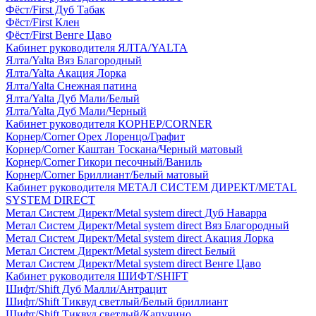
Фёст/First Дуб Табак
Фёст/First Клен
Фёст/First Венге Цаво
Кабинет руководителя ЯЛТА/YALTA
Ялта/Yalta Вяз Благородный
Ялта/Yalta Акация Лорка
Ялта/Yalta Снежная патина
Ялта/Yalta Дуб Мали/Белый
Ялта/Yalta Дуб Мали/Черный
Кабинет руководителя КОРНЕР/CORNER
Корнер/Corner Орех Лоренцо/Графит
Корнер/Corner Каштан Тоскана/Черный матовый
Корнер/Corner Гикори песочный/Ваниль
Корнер/Corner Бриллиант/Белый матовый
Кабинет руководителя МЕТАЛ СИСТЕМ ДИРЕКТ/METAL
SYSTEM DIRECT
Метал Систем Директ/Metal system direct Дуб Наварра
Метал Систем Директ/Metal system direct Вяз Благородный
Метал Систем Директ/Metal system direct Акация Лорка
Метал Систем Директ/Metal system direct Белый
Метал Систем Директ/Metal system direct Венге Цаво
Кабинет руководителя ШИФТ/SHIFT
Шифт/Shift Дуб Малли/Антрацит
Шифт/Shift Тиквуд светлый/Белый бриллиант
Шифт/Shift Тиквуд светлый/Капучино