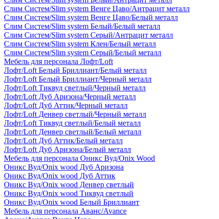
Слим Систем/Slim system Венге Цаво/Антрацит металл
Слим Систем/Slim system Венге Цаво/Белый металл
Слим Систем/Slim system Белый/Белый металл
Слим Систем/Slim system Серый/Антрацит металл
Слим Систем/Slim system Клен/Белый металл
Слим Систем/Slim system Серый/Белый металл
Мебель для персонала Лофт/Loft
Лофт/Loft Белый Бриллиант/Белый металл
Лофт/Loft Белый Бриллиант/Черный металл
Лофт/Loft Тиквуд светлый/Черный металл
Лофт/Loft Дуб Аризона/Черный металл
Лофт/Loft Дуб Аттик/Черный металл
Лофт/Loft Денвер светлый/Черный металл
Лофт/Loft Тиквуд светлый/Белый металл
Лофт/Loft Денвер светлый/Белый металл
Лофт/Loft Дуб Аттик/Белый металл
Лофт/Loft Дуб Аризона/Белый металл
Мебель для персонала Оникс Вуд/Onix Wood
Оникс Вуд/Onix wood Дуб Аризона
Оникс Вуд/Onix wood Дуб Аттик
Оникс Вуд/Onix wood Денвер светлый
Оникс Вуд/Onix wood Тиквуд светлый
Оникс Вуд/Onix wood Белый Бриллиант
Мебель для персонала Аванс/Avance