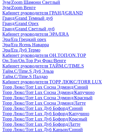
Зум/Zoom Шамони Светлый
Зум/Zoom Венге
Кабинет руководителя ГРАНД/GRAND
Гранд/Grand Темный дуб
Гранд/Grand Орех
Гранд/Grand Светлый дуб
Кабинет руководителя ЭРА/ERA
Эра/Era Грецкий орех
Эра/Era Ясень Наварра
Эра/Era Дуб Термо
Кабинет руководителя ОН.ТОП/ON.TOP
Он.Топ/On.Top Рэд Фокс/Венге
Кабинет руководителя ТАЙМ.С/TIME.S
Тайм.С/Time.S Дуб Эльза
Тайм.С/Time.S Палдао
Кабинет руководителя ТОРР ЛЮКС/TORR LUX
Торр Люкс/Torr Lux Сосна Эдмонд/Синий
Торр Люкс/Torr Lux Сосна Эдмонд/Капучино
Торр Люкс/Torr Lux Сосна Эдмонд/Красный
Торр Люкс/Torr Lux Сосна Эдмонд/Латте
Торр Люкс/Torr Lux Дуб Бофорд/Синий
Торр Люкс/Torr Lux Дуб Бофорд/Капучино
Торр Люкс/Torr Lux Дуб Бофорд/Красный
Торр Люкс/Torr Lux Дуб Бофорд/Латте
Торр Люкс/Torr Lux Дуб Каньон/Синий