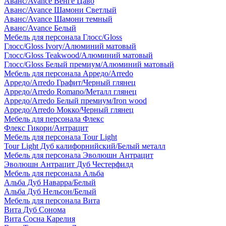
Аванс/Avance Венге Цаво
Аванс/Avance Шамони Светлый
Аванс/Avance Шамони темный
Аванс/Avance Белый
Мебель для персонала Глосс/Gloss
Глосс/Gloss Ivory/Алюминий матовый
Глосс/Gloss Teakwood/Алюминий матовый
Глосс/Gloss Белый премиум/Алюминий матовый
Мебель для персонала Арредо/Arredo
Арредо/Arredo Графит/Черный глянец
Арредо/Arredo Romano/Металл глянец
Арредо/Arredo Белый премиум/Iron wood
Арредо/Arredo Мокко/Черный глянец
Мебель для персонала Флекс
Флекс Гикори/Антрацит
Мебель для персонала Tour Light
Tour Light Дуб калифорнийский/Белый металл
Мебель для персонала Эволюшн Антрацит
Эволюшн Антрацит Дуб Честерфилд
Мебель для персонала Альба
Альба Дуб Наварра/Белый
Альба Дуб Нельсон/Белый
Мебель для персонала Вита
Вита Дуб Сонома
Вита Сосна Карелия