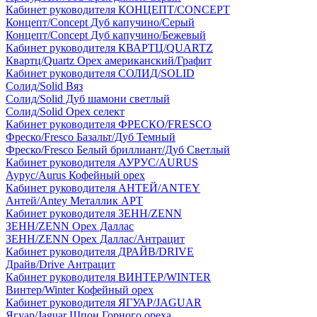
Кабинет руководителя КОНЦЕПТ/CONCEPT
Концепт/Concept Дуб капучино/Серый
Концепт/Concept Дуб капучино/Бежевый
Кабинет руководителя КВАРТЦ/QUARTZ
Квартц/Quartz Орех американский/Графит
Кабинет руководителя СОЛИД/SOLID
Солид/Solid Вяз
Солид/Solid Дуб шамони светлый
Солид/Solid Орех селект
Кабинет руководителя ФРЕСКО/FRESCO
Фреско/Fresco Базальт/Дуб Темный
Фреско/Fresco Белый бриллиант/Дуб Светлый
Кабинет руководителя АУРУС/AURUS
Аурус/Aurus Кофейный орех
Кабинет руководителя АНТЕЙ/ANTEY
Антей/Antey Металлик АРТ
Кабинет руководителя ЗЕНН/ZENN
ЗЕНН/ZENN Орех Даллас
ЗЕНН/ZENN Орех Даллас/Антрацит
Кабинет руководителя ДРАЙВ/DRIVE
Драйв/Drive Антрацит
Кабинет руководителя ВИНТЕР/WINTER
Винтер/Winter Кофейный орех
Кабинет руководителя ЯГУАР/JAGUAR
Ягуар/Jaguar Шпон Горного ореха