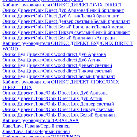
Кабинет руководителя ОНИКС ДИРЕКТ/ONIX DIRECT
Оникс Директ/Onix Direct Дуб Аризона/Белый бриллиант
Оникс Директ/Onix Direct Дуб Аттик/Белый бриллиант
Оникс Директ/Onix Direct Денвер светлый/Белый бриллиант
Оникс Директ/Onix Direct Белый Бриллиант/Белый металл
Оникс Директ/Onix Direct Тиквуд светлый/Белый бриллиант
Оникс Директ/Onix Direct Белый бриллиант/Антрацит
Кабинет руководителя ОНИКС ДИРЕКТ ВУД/ONIX DIRECT
WOOD
Оникс Вуд Директ/Onix wood direct Дуб Аризона
Оникс Вуд Директ/Onix wood direct Дуб Аттик
Оникс Вуд Директ/Onix wood direct Денвер светлый
Оникс Вуд Директ/Onix wood direct Тиквуд светлый
Оникс Вуд Директ/Onix wood direct Белый бриллиант
Кабинет руководителя ОНИКС ДИРЕКТ ЛЮКС/ONIX
DIRECT LUX
Оникс Директ Люкс/Onix Direct Lux Дуб Аризона
Оникс Директ Люкс/Onix Direct Lux Дуб Аттик
Оникс Директ Люкс/Onix Direct Lux Денвер светлый
Оникс Директ Люкс/Onix Direct Lux Тиквуд светлый
Оникс Директ Люкс/Onix Direct Lux Белый бриллиант
Кабинет руководителя ЛАВА/LAVA
Лава/Lava Гавана/Серый глянец
Лава/Lava Табак/Черный глянец
Кабинет руководителя ЭНЦО/ENZO