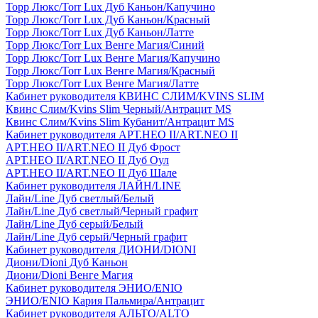
Торр Люкс/Torr Lux Дуб Каньон/Капучино
Торр Люкс/Torr Lux Дуб Каньон/Красный
Торр Люкс/Torr Lux Дуб Каньон/Латте
Торр Люкс/Torr Lux Венге Магия/Синий
Торр Люкс/Torr Lux Венге Магия/Капучино
Торр Люкс/Torr Lux Венге Магия/Красный
Торр Люкс/Torr Lux Венге Магия/Латте
Кабинет руководителя КВИНС СЛИМ/KVINS SLIM
Квинс Слим/Kvins Slim Черный/Антрацит MS
Квинс Слим/Kvins Slim Кубанит/Антрацит MS
Кабинет руководителя АРТ.НЕО II/ART.NEO II
АРТ.НЕО II/ART.NEO II Дуб Фрост
АРТ.НЕО II/ART.NEO II Дуб Оул
АРТ.НЕО II/ART.NEO II Дуб Шале
Кабинет руководителя ЛАЙН/LINE
Лайн/Line Дуб светлый/Белый
Лайн/Line Дуб светлый/Черный графит
Лайн/Line Дуб серый/Белый
Лайн/Line Дуб серый/Черный графит
Кабинет руководителя ДИОНИ/DIONI
Диони/Dioni Дуб Каньон
Диони/Dioni Венге Магия
Кабинет руководителя ЭНИО/ENIO
ЭНИО/ENIO Кария Пальмира/Антрацит
Кабинет руководителя АЛЬТО/ALTO