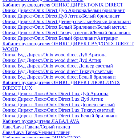
Кабинет руководителя ОНИКС ДИРЕКТ/ONIX DIRECT
Оникс Директ/Onix Direct Дуб Аризона/Белый бриллиант
Оникс Директ/Onix Direct Дуб Аттик/Белый бриллиант
Оникс Директ/Onix Direct Денвер светлый/Белый бриллиант
Оникс Директ/Onix Direct Белый Бриллиант/Белый металл
Оникс Директ/Onix Direct Тиквуд светлый/Белый бриллиант
Оникс Директ/Onix Direct Белый бриллиант/Антрацит
Кабинет руководителя ОНИКС ДИРЕКТ ВУД/ONIX DIRECT
WOOD
Оникс Вуд Директ/Onix wood direct Дуб Аризона
Оникс Вуд Директ/Onix wood direct Дуб Аттик
Оникс Вуд Директ/Onix wood direct Денвер светлый
Оникс Вуд Директ/Onix wood direct Тиквуд светлый
Оникс Вуд Директ/Onix wood direct Белый бриллиант
Кабинет руководителя ОНИКС ДИРЕКТ ЛЮКС/ONIX
DIRECT LUX
Оникс Директ Люкс/Onix Direct Lux Дуб Аризона
Оникс Директ Люкс/Onix Direct Lux Дуб Аттик
Оникс Директ Люкс/Onix Direct Lux Денвер светлый
Оникс Директ Люкс/Onix Direct Lux Тиквуд светлый
Оникс Директ Люкс/Onix Direct Lux Белый бриллиант
Кабинет руководителя ЛАВА/LAVA
Лава/Lava Гавана/Серый глянец
Лава/Lava Табак/Черный глянец
Кабинет руководителя ЭНЦО/ENZO