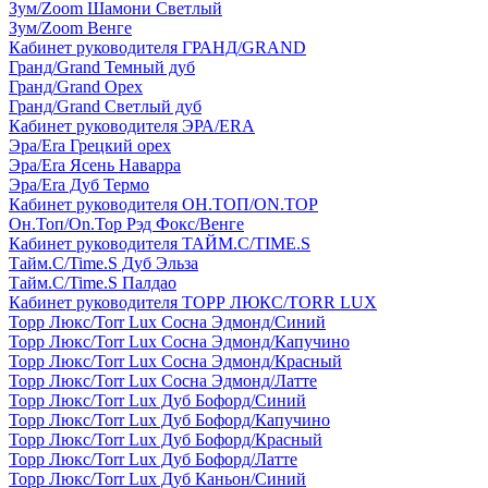
Зум/Zoom Шамони Светлый
Зум/Zoom Венге
Кабинет руководителя ГРАНД/GRAND
Гранд/Grand Темный дуб
Гранд/Grand Орех
Гранд/Grand Светлый дуб
Кабинет руководителя ЭРА/ERA
Эра/Era Грецкий орех
Эра/Era Ясень Наварра
Эра/Era Дуб Термо
Кабинет руководителя ОН.ТОП/ON.TOP
Он.Топ/On.Top Рэд Фокс/Венге
Кабинет руководителя ТАЙМ.С/TIME.S
Тайм.С/Time.S Дуб Эльза
Тайм.С/Time.S Палдао
Кабинет руководителя ТОРР ЛЮКС/TORR LUX
Торр Люкс/Torr Lux Сосна Эдмонд/Синий
Торр Люкс/Torr Lux Сосна Эдмонд/Капучино
Торр Люкс/Torr Lux Сосна Эдмонд/Красный
Торр Люкс/Torr Lux Сосна Эдмонд/Латте
Торр Люкс/Torr Lux Дуб Бофорд/Синий
Торр Люкс/Torr Lux Дуб Бофорд/Капучино
Торр Люкс/Torr Lux Дуб Бофорд/Красный
Торр Люкс/Torr Lux Дуб Бофорд/Латте
Торр Люкс/Torr Lux Дуб Каньон/Синий