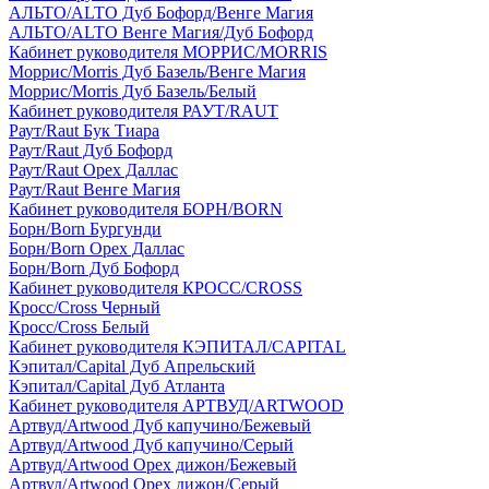
АЛЬТО/ALTO Дуб Бофорд/Венге Магия
АЛЬТО/ALTO Венге Магия/Дуб Бофорд
Кабинет руководителя МОРРИС/MORRIS
Моррис/Morris Дуб Базель/Венге Магия
Моррис/Morris Дуб Базель/Белый
Кабинет руководителя РАУТ/RAUT
Раут/Raut Бук Тиара
Раут/Raut Дуб Бофорд
Раут/Raut Орех Даллас
Раут/Raut Венге Магия
Кабинет руководителя БОРН/BORN
Борн/Born Бургунди
Борн/Born Орех Даллас
Борн/Born Дуб Бофорд
Кабинет руководителя КРОСС/CROSS
Кросс/Cross Черный
Кросс/Cross Белый
Кабинет руководителя КЭПИТАЛ/CAPITAL
Кэпитал/Capital Дуб Апрельский
Кэпитал/Capital Дуб Атланта
Кабинет руководителя АРТВУД/ARTWOOD
Артвуд/Artwood Дуб капучино/Бежевый
Артвуд/Artwood Дуб капучино/Серый
Артвуд/Artwood Орех дижон/Бежевый
Артвуд/Artwood Орех дижон/Серый