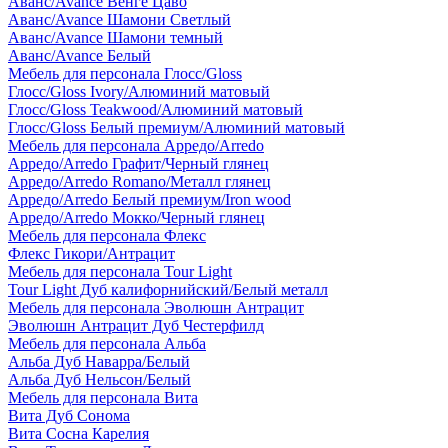
Аванс/Avance Венге Цаво
Аванс/Avance Шамони Светлый
Аванс/Avance Шамони темный
Аванс/Avance Белый
Мебель для персонала Глосс/Gloss
Глосс/Gloss Ivory/Алюминий матовый
Глосс/Gloss Teakwood/Алюминий матовый
Глосс/Gloss Белый премиум/Алюминий матовый
Мебель для персонала Арредо/Arredo
Арредо/Arredo Графит/Черный глянец
Арредо/Arredo Romano/Металл глянец
Арредо/Arredo Белый премиум/Iron wood
Арредо/Arredo Мокко/Черный глянец
Мебель для персонала Флекс
Флекс Гикори/Антрацит
Мебель для персонала Tour Light
Tour Light Дуб калифорнийский/Белый металл
Мебель для персонала Эволюшн Антрацит
Эволюшн Антрацит Дуб Честерфилд
Мебель для персонала Альба
Альба Дуб Наварра/Белый
Альба Дуб Нельсон/Белый
Мебель для персонала Вита
Вита Дуб Сонома
Вита Сосна Карелия