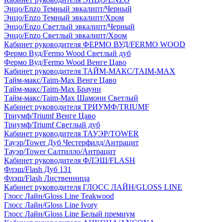
Энцо/Enzo Темный эвкалипт/Черный
Энцо/Enzo Темный эвкалипт/Хром
Энцо/Enzo Светлый эвкалипт/Черный
Энцо/Enzo Светлый эвкалипт/Хром
Кабинет руководителя ФЕРМО ВУД/FERMO WOOD
Фермо Вуд/Fermo Wood Светлый дуб
Фермо Вуд/Fermo Wood Венге Цаво
Кабинет руководителя ТАЙМ-МАКС/TAIM-MAX
Тайм-макс/Taim-Max Венге Цаво
Тайм-макс/Taim-Max Брауни
Тайм-макс/Taim-Max Шамони Светлый
Кабинет руководителя ТРИУМФ/TRIUMF
Триумф/Triumf Венге Цаво
Триумф/Triumf Светлый дуб
Кабинет руководителя ТАУЭР/TOWER
Тауэр/Tower Дуб Честерфилд/Антрацит
Тауэр/Tower Салтилло/Антрацит
Кабинет руководителя ФЛЭШ/FLASH
Флэш/Flash Дуб 131
Флэш/Flash Лиственница
Кабинет руководителя ГЛОСС ЛАЙН/GLOSS LINE
Глосс Лайн/Gloss Line Teakwood
Глосс Лайн/Gloss Line Ivory
Глосс Лайн/Gloss Line Белый премиум