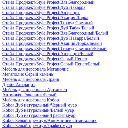
Стайл Проджект/Style Project Вяз Благородный
Стайл Проджект/Style Project Дуб Наварра
Стайл Проджект/Style Project Антрацит
Стайл Проджект/Style Project Акация Лорка
Стайл Проджект/Style Project Тиквуд Светлый
Стайл Проджект/Style Project Дуб Табак/Белый
Стайл Проджект/Style Project Вяз Благородный/Белый
Стайл Проджект/Style Project Дуб Наварра/Белый
Стайл Проджект/Style Project Акация Лорка/Белый
Стайл Проджект/Style Project Тиквуд Светлый/Белый
Стайл Проджект/Style Project Антрацит/Белый
Стайл Проджект/Style Project Серый Пепел
Стайл Проджект/Style Project Серый Пепел/Белый
Мебель для персонала Мегаполис
Мегаполис Серый камень
Мебель для персонала Драйв
Драйв Антрацит
Мебель для персонала Артвижен
Артвижен Эвкалипт/Белый
Мебель для персонала Кобор
Kobor Дуб натуральный/Черный муар
Kobor Дуб натуральный/Белый муар
Kobor Дуб натуральный/Графит муар
Kobor Белый премиум/Алюминиевый металлик
Kobor Белый премиум/Графит муар