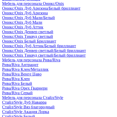
Мебель для персонала Оникс/Onix
Оникс/Onix Дуб Аризона/Белый бриллиант
Оникс/Onix Дуб Аризона
Оникс/Onix Дуб Мали/Белый
Оникс/Onix Дуб Мали
Оникс/Onix Дуб Аттик
Оникс/Onix Денвер светлый
Оникс/Onix Тиквуд светлый
Оникс/Onix Белый Бриллиант
Оникс/Onix Дуб Аттик/Белый бриллиант
Оникс/Onix Денвер светлый/Белый бриллиант
Оникс/Onix Тиквуд светлый/Белый бриллиант
Мебель для персонала Рива/Riva
Рива/Riva Антрацит
Рива/Riva Клен/Металлик
Рива/Riva Венге Цаво
Рива/Riva Клен
Рива/Riva Белый
Рива/Riva Орех Гварнери
Рива/Riva Серый
Мебель для персонала Стайл/Style
Стайл/Style Дуб Наварра
Стайл/Style Вяз благородный
Стайл/Style Акация Лорка
Стайл/Style Белый