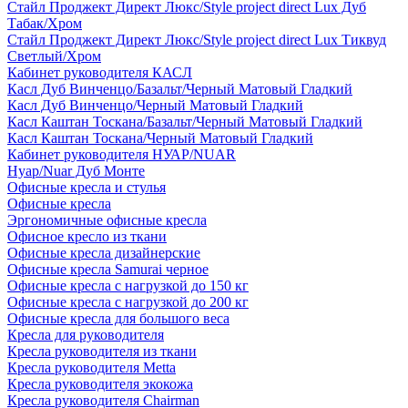
Стайл Проджект Директ Люкс/Style project direct Lux Дуб
Табак/Хром
Стайл Проджект Директ Люкс/Style project direct Lux Тиквуд
Светлый/Хром
Кабинет руководителя КАСЛ
Касл Дуб Винченцо/Базальт/Черный Матовый Гладкий
Касл Дуб Винченцо/Черный Матовый Гладкий
Касл Каштан Тоскана/Базальт/Черный Матовый Гладкий
Касл Каштан Тоскана/Черный Матовый Гладкий
Кабинет руководителя НУАР/NUAR
Нуар/Nuar Дуб Монте
Офисные кресла и стулья
Офисные кресла
Эргономичные офисные кресла
Офисное кресло из ткани
Офисные кресла дизайнерские
Офисные кресла Samurai черное
Офисные кресла с нагрузкой до 150 кг
Офисные кресла с нагрузкой до 200 кг
Офисные кресла для большого веса
Кресла для руководителя
Кресла руководителя из ткани
Кресла руководителя Metta
Кресла руководителя экокожа
Кресла руководителя Chairman