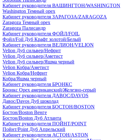
Кабинет руководителя ВАШИНГТОН/WASHINGTON
Washington Темный орех
Кабинет руководителя ЗАРАГОЗА/ZARAGOZA
Zaragoza Темный орех
Zaragoza Палисандр
Кабинет руководителя ФОЙЛ/FOIL
Фойл/Foil Дуб Крафт золотой/Белый
Кабинет руководителя ВЕЛИОН/VELION
Velion Дуб сильвер/Нефрит
Velion Дуб сильвер/Аметист
Velion Дуб сильвер/Яшма черный
Velion Кобра/Аметист
Velion Кобра/Нефрит
Кобра/Яшма черный
Кабинет руководителя БРОНКС
Бронкс Орех американский/Железно-серый
Кабинет руководителя ДАВОС/DAVOS
Давос/Davos Дуб шоколад
Кабинет руководителя БОСТОН/BOSTON
Бостон/Boston Венге
Бостон/Boston Дуб Атланта
Кабинет руководителя ПОЙНТ/POINT
Пойнт/Point Дуб Апрельский
Кабинет руководителя АСТОН/ASTON