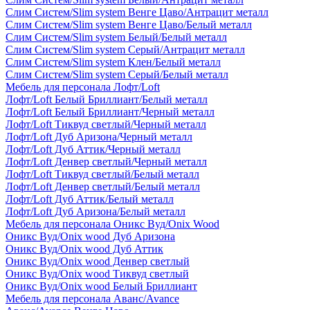
Слим Систем/Slim system Венге Цаво/Антрацит металл
Слим Систем/Slim system Венге Цаво/Белый металл
Слим Систем/Slim system Белый/Белый металл
Слим Систем/Slim system Серый/Антрацит металл
Слим Систем/Slim system Клен/Белый металл
Слим Систем/Slim system Серый/Белый металл
Мебель для персонала Лофт/Loft
Лофт/Loft Белый Бриллиант/Белый металл
Лофт/Loft Белый Бриллиант/Черный металл
Лофт/Loft Тиквуд светлый/Черный металл
Лофт/Loft Дуб Аризона/Черный металл
Лофт/Loft Дуб Аттик/Черный металл
Лофт/Loft Денвер светлый/Черный металл
Лофт/Loft Тиквуд светлый/Белый металл
Лофт/Loft Денвер светлый/Белый металл
Лофт/Loft Дуб Аттик/Белый металл
Лофт/Loft Дуб Аризона/Белый металл
Мебель для персонала Оникс Вуд/Onix Wood
Оникс Вуд/Onix wood Дуб Аризона
Оникс Вуд/Onix wood Дуб Аттик
Оникс Вуд/Onix wood Денвер светлый
Оникс Вуд/Onix wood Тиквуд светлый
Оникс Вуд/Onix wood Белый Бриллиант
Мебель для персонала Аванс/Avance