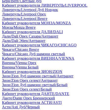
Берн/Bern Светлый дуб
Кабинет руководителя ЛИВЕРПУЛЬ/LIVERPOOL
Ливерпуль/Liverpool Дуб Нордик
Ливерпуль/Liverpool Орех
Ливерпуль/Liverpool Венге
Кабинет руководителя МОНЗА/MONZA
Монза/Monza Венге
Кабинет руководителя ДАЛИ/DALI
Дали/Dali Орех Cахара/Антрацит
Дали/Dali Эбен/Антрацит
Кабинет руководителя ЧИКАГО/CHICAGO
Чикаго/Chicago Венге
Чикаго/Chicago Дуб шамони светлый
Кабинет руководителя ВИЕННА/VIENNA
Виенна/Vienna Орех
Виенна/Vienna Белый
Кабинет руководителя ЗИОН/ZION
Зион/Zion Дуб шамони светлый/Антрацит
Зион/Zion Орех селект/Антрацит
Зион/Zion Дуб шамони светлый/Белый
Зион/Zion Орех селект/Белый
Кабинет руководителя ДАНТЕ/DANTE
Данте/Dante Орех Бреннерский
Кабинет руководителя АСТИ/ASTI
Асти/Asti Дуб/Черный