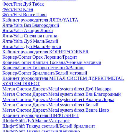
Фёст/First Дуб Табак
Фёст/First Клен
Фёст/First Венге Цаво
Кабинет руководителя ЯЛТА/YALTA
Ялта/Yalta Вяз Благородный
Ялта/Yalta Акация Лорка
Ялта/Yalta Снежная патина
Ялта/Yalta Дуб Мали/Белый
Ялта/Yalta Дуб Мали/Черный
Кабинет руководителя КОРНЕР/CORNER
Корнер/Corner Орех Лоренцо/Графит
Корнер/Corner Каштан Тоскана/Черный матовый
Корнер/Corner Гикори песочный/Ваниль
Корнер/Corner Бриллиант/Белый матовый
Кабинет руководителя МЕТАЛ СИСТЕМ ДИРЕКТ/METAL
SYSTEM DIRECT
Метал Систем Директ/Metal system direct Дуб Наварра
Метал Систем Директ/Metal system direct Вяз Благородный
Метал Систем Директ/Metal system direct Акация Лорка
Метал Систем Директ/Metal system direct Белый
Метал Систем Директ/Metal system direct Венге Цаво
Кабинет руководителя ШИФТ/SHIFT
Шифт/Shift Дуб Малли/Антрацит
Шифт/Shift Тиквуд светлый/Белый бриллиант
Шифт/Shift Тиквуд светлый/Капучино