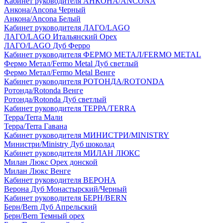
Кабинет руководителя АНКОНА/ANCONA
Анкона/Ancona Черный
Анкона/Ancona Белый
Кабинет руководителя ЛАГО/LAGO
ЛАГО/LAGO Итальянский Орех
ЛАГО/LAGO Дуб Ферро
Кабинет руководителя ФЕРМО МЕТАЛ/FERMO METAL
Фермо Метал/Fermo Metal Дуб светлый
Фермо Метал/Fermo Metal Венге
Кабинет руководителя РОТОНДА/ROTONDA
Ротонда/Rotonda Венге
Ротонда/Rotonda Дуб светлый
Кабинет руководителя ТЕРРА/TERRA
Терра/Terra Мали
Терра/Terra Гавана
Кабинет руководителя МИНИСТРИ/MINISTRY
Министри/Ministry Дуб шоколад
Кабинет руководителя МИЛАН ЛЮКС
Милан Люкс Орех донской
Милан Люкс Венге
Кабинет руководителя ВЕРОНА
Верона Дуб Монастырский/Черный
Кабинет руководителя БЕРН/BERN
Берн/Bern Дуб Апрельский
Берн/Bern Темный орех