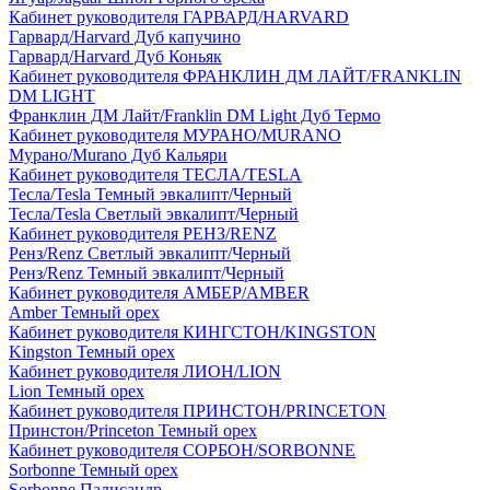
Кабинет руководителя ГАРВАРД/HARVARD
Гарвард/Harvard Дуб капучино
Гарвард/Harvard Дуб Коньяк
Кабинет руководителя ФРАНКЛИН ДМ ЛАЙТ/FRANKLIN
DM LIGHT
Франклин ДМ Лайт/Franklin DM Light Дуб Термо
Кабинет руководителя МУРАНО/MURANO
Мурано/Murano Дуб Кальяри
Кабинет руководителя ТЕСЛА/TESLA
Тесла/Tesla Темный эвкалипт/Черный
Тесла/Tesla Светлый эвкалипт/Черный
Кабинет руководителя РЕНЗ/RENZ
Ренз/Renz Светлый эвкалипт/Черный
Ренз/Renz Темный эвкалипт/Черный
Кабинет руководителя АМБЕР/AMBER
Amber Темный орех
Кабинет руководителя КИНГСТОН/KINGSTON
Kingston Темный орех
Кабинет руководителя ЛИОН/LION
Lion Темный орех
Кабинет руководителя ПРИНСТОН/PRINCETON
Принстон/Princeton Темный орех
Кабинет руководителя СОРБОН/SORBONNE
Sorbonne Темный орех
Sorbonne Палисандр