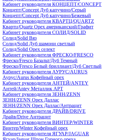
Кабинет руководителя КОНЦЕПТ/CONCEPT
Концепт/Concept Дуб капучино/Серый
Концепт/Concept Дуб капучино/Бежевый
Кабинет руководителя КВАРТЦ/QUARTZ
Квартц/Quartz Орех американский/Графит
Кабинет руководителя СОЛИД/SOLID
Солид/Solid Вяз
Солид/Solid Дуб шамони светлый
Солид/Solid Орех селект
Кабинет руководителя ФРЕСКО/FRESCO
Фреско/Fresco Базальт/Дуб Темный
Фреско/Fresco Белый бриллиант/Дуб Светлый
Кабинет руководителя АУРУС/AURUS
Аурус/Aurus Кофейный орех
Кабинет руководителя АНТЕЙ/ANTEY
Антей/Antey Металлик АРТ
Кабинет руководителя ЗЕНН/ZENN
ЗЕНН/ZENN Орех Даллас
ЗЕНН/ZENN Орех Даллас/Антрацит
Кабинет руководителя ДРАЙВ/DRIVE
Драйв/Drive Антрацит
Кабинет руководителя ВИНТЕР/WINTER
Винтер/Winter Кофейный орех
Кабинет руководителя ЯГУАР/JAGUAR
Ягуар/Jaguar Шпон Горного ореха