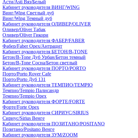
Асти/Asti Вяз/Белый
Кабинет руководителя ВИНГ/WING
Винг/Wing Светлый дуб
Винг/Wing Темный дуб
Кабинет руководителя ОЛИВЕР/OLIVER
Оливер/Oliver Табак
Оливер/Oliver Гикори
Кабинет руководителя ФАБЕР/FABER
Фабер/Faber Орех/Антрацит
Кабинет руководителя БЕТОН/B-TONE
Бетон/B-Tone Дуб Урбан/Бетон темный
Бетон/B-Tone Сосна/Бетон светлый
Кабинет руководителя ПОРТО/PORTO
Порто/Porto Rover Cafe
Порто/Porto Дуб 131
Кабинет руководителя ТЕМПИО/TEMPIO
Темпио/Tempio Палисандр
Темпио/Tempio Орех
Кабинет руководителя ФОРТЕ/FORTE
Форте/Forte Орех
Кабинет руководителя СИРИУС/SIRIUS
Сириус/Sirius Венге
Кабинет руководителя ПОЗИТАНО/POSITANO
Позитано/Positano Венге
Кабинет руководителя ЗУМ/ZOOM