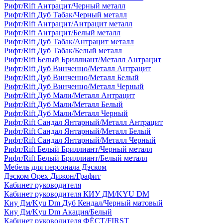
Рифт/Rift Антрацит/Черный металл
Рифт/Rift Дуб Табак/Черный металл
Рифт/Rift Антрацит/Антрацит металл
Рифт/Rift Антрацит/Белый металл
Рифт/Rift Дуб Табак/Антрацит металл
Рифт/Rift Дуб Табак/Белый металл
Рифт/Rift Белый Бриллиант/Металл Антрацит
Рифт/Rift Дуб Винченцо/Металл Антрацит
Рифт/Rift Дуб Винченцо/Металл Белый
Рифт/Rift Дуб Винченцо/Металл Черный
Рифт/Rift Дуб Мали/Металл Антрацит
Рифт/Rift Дуб Мали/Металл Белый
Рифт/Rift Дуб Мали/Металл Черный
Рифт/Rift Сандал Янтарный/Металл Антрацит
Рифт/Rift Сандал Янтарный/Металл Белый
Рифт/Rift Сандал Янтарный/Металл Черный
Рифт/Rift Белый Бриллиант/Черный металл
Рифт/Rift Белый Бриллиант/Белый металл
Мебель для персонала Дэском
Дэском Орех Дижон/Графит
Кабинет руководителя
Кабинет руководителя КИУ ДМ/KYU DM
Киу Дм/Kyu Dm Дуб Кендал/Черный матовый
Киу Дм/Kyu Dm Акация/Белый
Кабинет руководителя ФЁСТ/FIRST