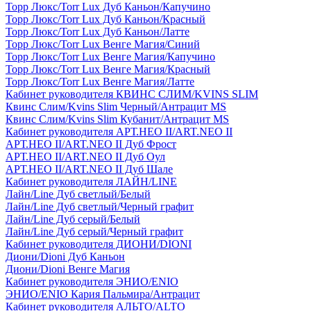
Торр Люкс/Torr Lux Дуб Каньон/Капучино
Торр Люкс/Torr Lux Дуб Каньон/Красный
Торр Люкс/Torr Lux Дуб Каньон/Латте
Торр Люкс/Torr Lux Венге Магия/Синий
Торр Люкс/Torr Lux Венге Магия/Капучино
Торр Люкс/Torr Lux Венге Магия/Красный
Торр Люкс/Torr Lux Венге Магия/Латте
Кабинет руководителя КВИНС СЛИМ/KVINS SLIM
Квинс Слим/Kvins Slim Черный/Антрацит MS
Квинс Слим/Kvins Slim Кубанит/Антрацит MS
Кабинет руководителя АРТ.НЕО II/ART.NEO II
АРТ.НЕО II/ART.NEO II Дуб Фрост
АРТ.НЕО II/ART.NEO II Дуб Оул
АРТ.НЕО II/ART.NEO II Дуб Шале
Кабинет руководителя ЛАЙН/LINE
Лайн/Line Дуб светлый/Белый
Лайн/Line Дуб светлый/Черный графит
Лайн/Line Дуб серый/Белый
Лайн/Line Дуб серый/Черный графит
Кабинет руководителя ДИОНИ/DIONI
Диони/Dioni Дуб Каньон
Диони/Dioni Венге Магия
Кабинет руководителя ЭНИО/ENIO
ЭНИО/ENIO Кария Пальмира/Антрацит
Кабинет руководителя АЛЬТО/ALTO