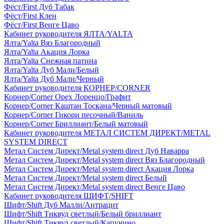
Фёст/First Дуб Табак
Фёст/First Клен
Фёст/First Венге Цаво
Кабинет руководителя ЯЛТА/YALTA
Ялта/Yalta Вяз Благородный
Ялта/Yalta Акация Лорка
Ялта/Yalta Снежная патина
Ялта/Yalta Дуб Мали/Белый
Ялта/Yalta Дуб Мали/Черный
Кабинет руководителя КОРНЕР/CORNER
Корнер/Corner Орех Лоренцо/Графит
Корнер/Corner Каштан Тоскана/Черный матовый
Корнер/Corner Гикори песочный/Ваниль
Корнер/Corner Бриллиант/Белый матовый
Кабинет руководителя МЕТАЛ СИСТЕМ ДИРЕКТ/METAL
SYSTEM DIRECT
Метал Систем Директ/Metal system direct Дуб Наварра
Метал Систем Директ/Metal system direct Вяз Благородный
Метал Систем Директ/Metal system direct Акация Лорка
Метал Систем Директ/Metal system direct Белый
Метал Систем Директ/Metal system direct Венге Цаво
Кабинет руководителя ШИФТ/SHIFT
Шифт/Shift Дуб Малли/Антрацит
Шифт/Shift Тиквуд светлый/Белый бриллиант
Шифт/Shift Тиквуд светлый/Капучино