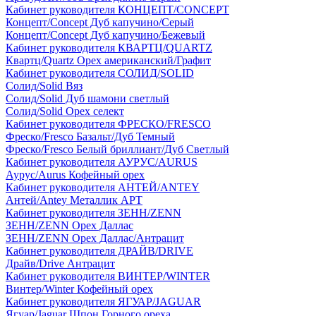
Кабинет руководителя КОНЦЕПТ/CONCEPT
Концепт/Concept Дуб капучино/Серый
Концепт/Concept Дуб капучино/Бежевый
Кабинет руководителя КВАРТЦ/QUARTZ
Квартц/Quartz Орех американский/Графит
Кабинет руководителя СОЛИД/SOLID
Солид/Solid Вяз
Солид/Solid Дуб шамони светлый
Солид/Solid Орех селект
Кабинет руководителя ФРЕСКО/FRESCO
Фреско/Fresco Базальт/Дуб Темный
Фреско/Fresco Белый бриллиант/Дуб Светлый
Кабинет руководителя АУРУС/AURUS
Аурус/Aurus Кофейный орех
Кабинет руководителя АНТЕЙ/ANTEY
Антей/Antey Металлик АРТ
Кабинет руководителя ЗЕНН/ZENN
ЗЕНН/ZENN Орех Даллас
ЗЕНН/ZENN Орех Даллас/Антрацит
Кабинет руководителя ДРАЙВ/DRIVE
Драйв/Drive Антрацит
Кабинет руководителя ВИНТЕР/WINTER
Винтер/Winter Кофейный орех
Кабинет руководителя ЯГУАР/JAGUAR
Ягуар/Jaguar Шпон Горного ореха