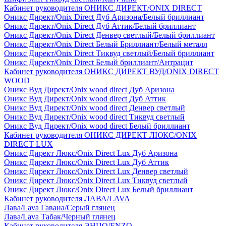
Кабинет руководителя ОНИКС ДИРЕКТ/ONIX DIRECT
Оникс Директ/Onix Direct Дуб Аризона/Белый бриллиант
Оникс Директ/Onix Direct Дуб Аттик/Белый бриллиант
Оникс Директ/Onix Direct Денвер светлый/Белый бриллиант
Оникс Директ/Onix Direct Белый Бриллиант/Белый металл
Оникс Директ/Onix Direct Тиквуд светлый/Белый бриллиант
Оникс Директ/Onix Direct Белый бриллиант/Антрацит
Кабинет руководителя ОНИКС ДИРЕКТ ВУД/ONIX DIRECT
WOOD
Оникс Вуд Директ/Onix wood direct Дуб Аризона
Оникс Вуд Директ/Onix wood direct Дуб Аттик
Оникс Вуд Директ/Onix wood direct Денвер светлый
Оникс Вуд Директ/Onix wood direct Тиквуд светлый
Оникс Вуд Директ/Onix wood direct Белый бриллиант
Кабинет руководителя ОНИКС ДИРЕКТ ЛЮКС/ONIX
DIRECT LUX
Оникс Директ Люкс/Onix Direct Lux Дуб Аризона
Оникс Директ Люкс/Onix Direct Lux Дуб Аттик
Оникс Директ Люкс/Onix Direct Lux Денвер светлый
Оникс Директ Люкс/Onix Direct Lux Тиквуд светлый
Оникс Директ Люкс/Onix Direct Lux Белый бриллиант
Кабинет руководителя ЛАВА/LAVA
Лава/Lava Гавана/Серый глянец
Лава/Lava Табак/Черный глянец
Кабинет руководителя ЭНЦО/ENZO