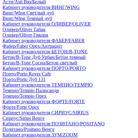
Асти/Asti Вяз/Белый
Кабинет руководителя ВИНГ/WING
Винг/Wing Светлый дуб
Винг/Wing Темный дуб
Кабинет руководителя ОЛИВЕР/OLIVER
Оливер/Oliver Табак
Оливер/Oliver Гикори
Кабинет руководителя ФАБЕР/FABER
Фабер/Faber Орех/Антрацит
Кабинет руководителя БЕТОН/B-TONE
Бетон/B-Tone Дуб Урбан/Бетон темный
Бетон/B-Tone Сосна/Бетон светлый
Кабинет руководителя ПОРТО/PORTO
Порто/Porto Rover Cafe
Порто/Porto Дуб 131
Кабинет руководителя ТЕМПИО/TEMPIO
Темпио/Tempio Палисандр
Темпио/Tempio Орех
Кабинет руководителя ФОРТЕ/FORTE
Форте/Forte Орех
Кабинет руководителя СИРИУС/SIRIUS
Сириус/Sirius Венге
Кабинет руководителя ПОЗИТАНО/POSITANO
Позитано/Positano Венге
Кабинет руководителя ЗУМ/ZOOM