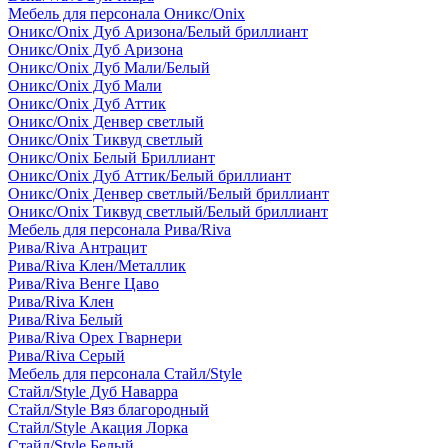
Мебель для персонала Оникс/Onix
Оникс/Onix Дуб Аризона/Белый бриллиант
Оникс/Onix Дуб Аризона
Оникс/Onix Дуб Мали/Белый
Оникс/Onix Дуб Мали
Оникс/Onix Дуб Аттик
Оникс/Onix Денвер светлый
Оникс/Onix Тиквуд светлый
Оникс/Onix Белый Бриллиант
Оникс/Onix Дуб Аттик/Белый бриллиант
Оникс/Onix Денвер светлый/Белый бриллиант
Оникс/Onix Тиквуд светлый/Белый бриллиант
Мебель для персонала Рива/Riva
Рива/Riva Антрацит
Рива/Riva Клен/Металлик
Рива/Riva Венге Цаво
Рива/Riva Клен
Рива/Riva Белый
Рива/Riva Орех Гварнери
Рива/Riva Серый
Мебель для персонала Стайл/Style
Стайл/Style Дуб Наварра
Стайл/Style Вяз благородный
Стайл/Style Акация Лорка
Стайл/Style Белый