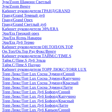
Зум/Zoom Шамони Светлый
Зум/Zoom Венге
Кабинет руководителя ГРАНД/GRAND
Гранд/Grand Темный дуб
Гранд/Grand Орех
Гранд/Grand Светлый дуб
Кабинет руководителя ЭРА/ERA
Эра/Era Грецкий орех
Эра/Era Ясень Наварра
Эра/Era Дуб Термо
Кабинет руководителя ОН.ТОП/ON.TOP
Он.Топ/On.Top Рэд Фокс/Венге
Кабинет руководителя ТАЙМ.С/TIME.S
Тайм.С/Time.S Дуб Эльза
Тайм.С/Time.S Палдао
Кабинет руководителя ТОРР ЛЮКС/TORR LUX
Торр Люкс/Torr Lux Сосна Эдмонд/Синий
Торр Люкс/Torr Lux Сосна Эдмонд/Капучино
Торр Люкс/Torr Lux Сосна Эдмонд/Красный
Торр Люкс/Torr Lux Сосна Эдмонд/Латте
Торр Люкс/Torr Lux Дуб Бофорд/Синий
Торр Люкс/Torr Lux Дуб Бофорд/Капучино
Торр Люкс/Torr Lux Дуб Бофорд/Красный
Торр Люкс/Torr Lux Дуб Бофорд/Латте
Торр Люкс/Torr Lux Дуб Каньон/Синий