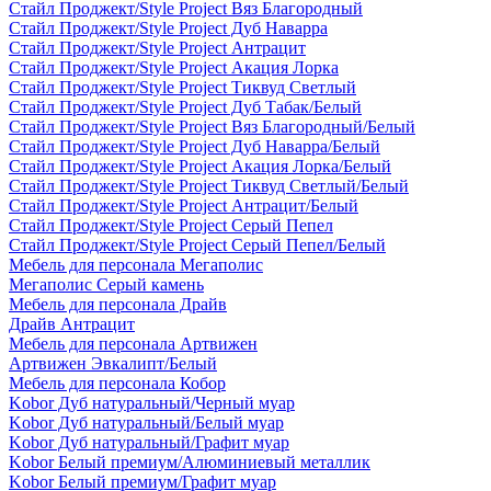
Стайл Проджект/Style Project Вяз Благородный
Стайл Проджект/Style Project Дуб Наварра
Стайл Проджект/Style Project Антрацит
Стайл Проджект/Style Project Акация Лорка
Стайл Проджект/Style Project Тиквуд Светлый
Стайл Проджект/Style Project Дуб Табак/Белый
Стайл Проджект/Style Project Вяз Благородный/Белый
Стайл Проджект/Style Project Дуб Наварра/Белый
Стайл Проджект/Style Project Акация Лорка/Белый
Стайл Проджект/Style Project Тиквуд Светлый/Белый
Стайл Проджект/Style Project Антрацит/Белый
Стайл Проджект/Style Project Серый Пепел
Стайл Проджект/Style Project Серый Пепел/Белый
Мебель для персонала Мегаполис
Мегаполис Серый камень
Мебель для персонала Драйв
Драйв Антрацит
Мебель для персонала Артвижен
Артвижен Эвкалипт/Белый
Мебель для персонала Кобор
Kobor Дуб натуральный/Черный муар
Kobor Дуб натуральный/Белый муар
Kobor Дуб натуральный/Графит муар
Kobor Белый премиум/Алюминиевый металлик
Kobor Белый премиум/Графит муар