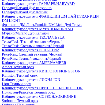
Кабинет руководителя ГАРВАРД/HARVARD
Гарвард/Harvard Дуб капучино
Гарвард/Harvard Дуб Коньяк
Кабинет руководителя ФРАНКЛИН ДМ ЛАЙТ/FRANKLIN
DM LIGHT
Франклин ДМ Лайт/Franklin DM Light Дуб Термо
Кабинет руководителя МУРАНО/MURANO
Мурано/Murano Дуб Кальяри
Кабинет руководителя ТЕСЛА/TESLA
Тесла/Tesla Темный эвкалипт/Черный
Тесла/Tesla Светлый эвкалипт/Черный
Кабинет руководителя РЕНЗ/RENZ
Ренз/Renz Светлый эвкалипт/Черный
Ренз/Renz Темный эвкалипт/Черный
Кабинет руководителя АМБЕР/AMBER
Amber Темный орех
Кабинет руководителя КИНГСТОН/KINGSTON
Kingston Темный орех
Кабинет руководителя ЛИОН/LION
Lion Темный орех
Кабинет руководителя ПРИНСТОН/PRINCETON
Принстон/Princeton Темный орех
Кабинет руководителя СОРБОН/SORBONNE
Sorbonne Темный орех
Sorbonne Палисандр