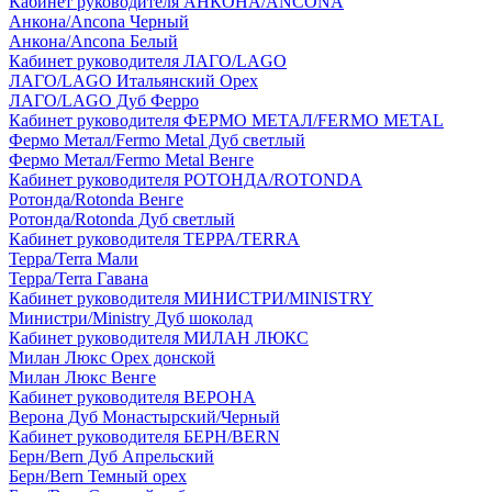
Кабинет руководителя АНКОНА/ANCONA
Анкона/Ancona Черный
Анкона/Ancona Белый
Кабинет руководителя ЛАГО/LAGO
ЛАГО/LAGO Итальянский Орех
ЛАГО/LAGO Дуб Ферро
Кабинет руководителя ФЕРМО МЕТАЛ/FERMO METAL
Фермо Метал/Fermo Metal Дуб светлый
Фермо Метал/Fermo Metal Венге
Кабинет руководителя РОТОНДА/ROTONDA
Ротонда/Rotonda Венге
Ротонда/Rotonda Дуб светлый
Кабинет руководителя ТЕРРА/TERRA
Терра/Terra Мали
Терра/Terra Гавана
Кабинет руководителя МИНИСТРИ/MINISTRY
Министри/Ministry Дуб шоколад
Кабинет руководителя МИЛАН ЛЮКС
Милан Люкс Орех донской
Милан Люкс Венге
Кабинет руководителя ВЕРОНА
Верона Дуб Монастырский/Черный
Кабинет руководителя БЕРН/BERN
Берн/Bern Дуб Апрельский
Берн/Bern Темный орех