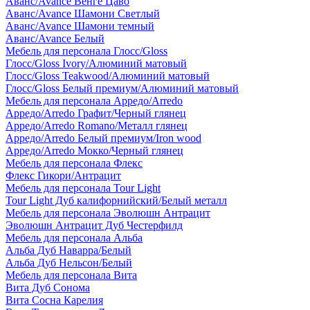
Аванс/Avance Венге Цаво
Аванс/Avance Шамони Светлый
Аванс/Avance Шамони темный
Аванс/Avance Белый
Мебель для персонала Глосс/Gloss
Глосс/Gloss Ivory/Алюминий матовый
Глосс/Gloss Teakwood/Алюминий матовый
Глосс/Gloss Белый премиум/Алюминий матовый
Мебель для персонала Арредо/Arredo
Арредо/Arredo Графит/Черный глянец
Арредо/Arredo Romano/Металл глянец
Арредо/Arredo Белый премиум/Iron wood
Арредо/Arredo Мокко/Черный глянец
Мебель для персонала Флекс
Флекс Гикори/Антрацит
Мебель для персонала Tour Light
Tour Light Дуб калифорнийский/Белый металл
Мебель для персонала Эволюшн Антрацит
Эволюшн Антрацит Дуб Честерфилд
Мебель для персонала Альба
Альба Дуб Наварра/Белый
Альба Дуб Нельсон/Белый
Мебель для персонала Вита
Вита Дуб Сонома
Вита Сосна Карелия