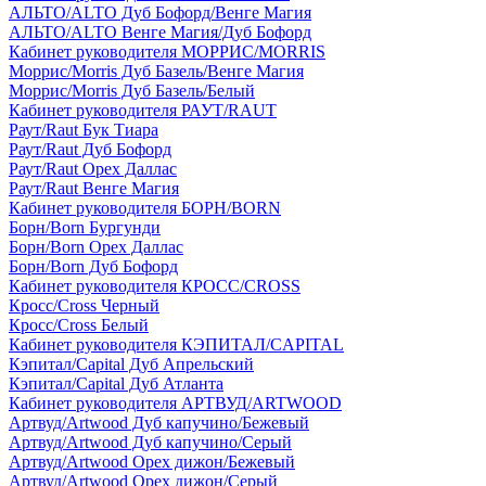
АЛЬТО/ALTO Дуб Бофорд/Венге Магия
АЛЬТО/ALTO Венге Магия/Дуб Бофорд
Кабинет руководителя МОРРИС/MORRIS
Моррис/Morris Дуб Базель/Венге Магия
Моррис/Morris Дуб Базель/Белый
Кабинет руководителя РАУТ/RAUT
Раут/Raut Бук Тиара
Раут/Raut Дуб Бофорд
Раут/Raut Орех Даллас
Раут/Raut Венге Магия
Кабинет руководителя БОРН/BORN
Борн/Born Бургунди
Борн/Born Орех Даллас
Борн/Born Дуб Бофорд
Кабинет руководителя КРОСС/CROSS
Кросс/Cross Черный
Кросс/Cross Белый
Кабинет руководителя КЭПИТАЛ/CAPITAL
Кэпитал/Capital Дуб Апрельский
Кэпитал/Capital Дуб Атланта
Кабинет руководителя АРТВУД/ARTWOOD
Артвуд/Artwood Дуб капучино/Бежевый
Артвуд/Artwood Дуб капучино/Серый
Артвуд/Artwood Орех дижон/Бежевый
Артвуд/Artwood Орех дижон/Серый