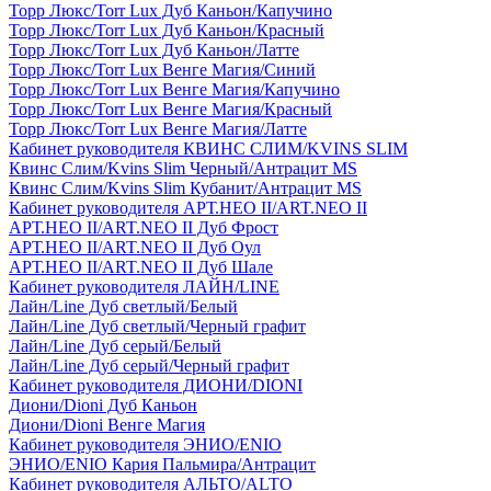
Торр Люкс/Torr Lux Дуб Каньон/Капучино
Торр Люкс/Torr Lux Дуб Каньон/Красный
Торр Люкс/Torr Lux Дуб Каньон/Латте
Торр Люкс/Torr Lux Венге Магия/Синий
Торр Люкс/Torr Lux Венге Магия/Капучино
Торр Люкс/Torr Lux Венге Магия/Красный
Торр Люкс/Torr Lux Венге Магия/Латте
Кабинет руководителя КВИНС СЛИМ/KVINS SLIM
Квинс Слим/Kvins Slim Черный/Антрацит MS
Квинс Слим/Kvins Slim Кубанит/Антрацит MS
Кабинет руководителя АРТ.НЕО II/ART.NEO II
АРТ.НЕО II/ART.NEO II Дуб Фрост
АРТ.НЕО II/ART.NEO II Дуб Оул
АРТ.НЕО II/ART.NEO II Дуб Шале
Кабинет руководителя ЛАЙН/LINE
Лайн/Line Дуб светлый/Белый
Лайн/Line Дуб светлый/Черный графит
Лайн/Line Дуб серый/Белый
Лайн/Line Дуб серый/Черный графит
Кабинет руководителя ДИОНИ/DIONI
Диони/Dioni Дуб Каньон
Диони/Dioni Венге Магия
Кабинет руководителя ЭНИО/ENIO
ЭНИО/ENIO Кария Пальмира/Антрацит
Кабинет руководителя АЛЬТО/ALTO