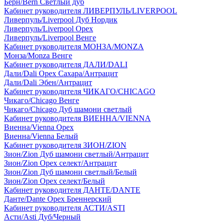
Берн/Bern Светлый дуб
Кабинет руководителя ЛИВЕРПУЛЬ/LIVERPOOL
Ливерпуль/Liverpool Дуб Нордик
Ливерпуль/Liverpool Орех
Ливерпуль/Liverpool Венге
Кабинет руководителя МОНЗА/MONZA
Монза/Monza Венге
Кабинет руководителя ДАЛИ/DALI
Дали/Dali Орех Cахара/Антрацит
Дали/Dali Эбен/Антрацит
Кабинет руководителя ЧИКАГО/CHICAGO
Чикаго/Chicago Венге
Чикаго/Chicago Дуб шамони светлый
Кабинет руководителя ВИЕННА/VIENNA
Виенна/Vienna Орех
Виенна/Vienna Белый
Кабинет руководителя ЗИОН/ZION
Зион/Zion Дуб шамони светлый/Антрацит
Зион/Zion Орех селект/Антрацит
Зион/Zion Дуб шамони светлый/Белый
Зион/Zion Орех селект/Белый
Кабинет руководителя ДАНТЕ/DANTE
Данте/Dante Орех Бреннерский
Кабинет руководителя АСТИ/ASTI
Асти/Asti Дуб/Черный