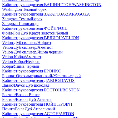
Кабинет руководителя ВАШИНГТОН/WASHINGTON
Washington Темный орех
Кабинет руководителя ЗАРАГОЗА/ZARAGOZA
Zaragoza Темный орех
Zaragoza Палисандр
Кабинет руководителя ФОЙЛ/FOIL
Фойл/Foil Дуб Крафт золотой/Белый
Кабинет руководителя ВЕЛИОН/VELION
Velion Дуб сильвер/Нефрит
Velion Дуб сильвер/Аметист
Velion Дуб сильвер/Яшма черный
Velion Кобра/Аметист
Velion Кобра/Нефрит
Кобра/Яшма черный
Кабинет руководителя БРОНКС
Бронкс Орех американский/Железно-серый
Кабинет руководителя ДАВОС/DAVOS
Давос/Davos Дуб шоколад
Кабинет руководителя БОСТОН/BOSTON
Бостон/Boston Венге
Бостон/Boston Дуб Атланта
Кабинет руководителя ПОЙНТ/POINT
Пойнт/Point Дуб Апрельский
Кабинет руководителя АСТОН/ASTON