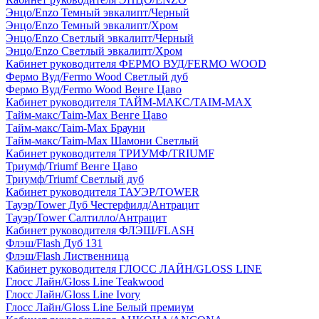
Энцо/Enzo Темный эвкалипт/Черный
Энцо/Enzo Темный эвкалипт/Хром
Энцо/Enzo Светлый эвкалипт/Черный
Энцо/Enzo Светлый эвкалипт/Хром
Кабинет руководителя ФЕРМО ВУД/FERMO WOOD
Фермо Вуд/Fermo Wood Светлый дуб
Фермо Вуд/Fermo Wood Венге Цаво
Кабинет руководителя ТАЙМ-МАКС/TAIM-MAX
Тайм-макс/Taim-Max Венге Цаво
Тайм-макс/Taim-Max Брауни
Тайм-макс/Taim-Max Шамони Светлый
Кабинет руководителя ТРИУМФ/TRIUMF
Триумф/Triumf Венге Цаво
Триумф/Triumf Светлый дуб
Кабинет руководителя ТАУЭР/TOWER
Тауэр/Tower Дуб Честерфилд/Антрацит
Тауэр/Tower Салтилло/Антрацит
Кабинет руководителя ФЛЭШ/FLASH
Флэш/Flash Дуб 131
Флэш/Flash Лиственница
Кабинет руководителя ГЛОСС ЛАЙН/GLOSS LINE
Глосс Лайн/Gloss Line Teakwood
Глосс Лайн/Gloss Line Ivory
Глосс Лайн/Gloss Line Белый премиум