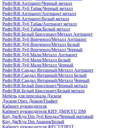
Рифт/Rift Антрацит/Черный металл
Рифт/Rift Дуб Табак/Черный металл
Рифт/Rift Антрацит/Антрацит металл
Рифт/Rift Антрацит/Белый металл
Рифт/Rift Дуб Табак/Антрацит металл
Рифт/Rift Дуб Табак/Белый металл
Рифт/Rift Белый Бриллиант/Металл Антрацит
Рифт/Rift Дуб Винченцо/Металл Антрацит
Рифт/Rift Дуб Винченцо/Металл Белый
Рифт/Rift Дуб Винченцо/Металл Черный
Рифт/Rift Дуб Мали/Металл Антрацит
Рифт/Rift Дуб Мали/Металл Белый
Рифт/Rift Дуб Мали/Металл Черный
Рифт/Rift Сандал Янтарный/Металл Антрацит
Рифт/Rift Сандал Янтарный/Металл Белый
Рифт/Rift Сандал Янтарный/Металл Черный
Рифт/Rift Белый Бриллиант/Черный металл
Рифт/Rift Белый Бриллиант/Белый металл
Мебель для персонала Дэском
Дэском Орех Дижон/Графит
Кабинет руководителя
Кабинет руководителя КИУ ДМ/KYU DM
Киу Дм/Kyu Dm Дуб Кендал/Черный матовый
Киу Дм/Kyu Dm Акация/Белый
Кабинет руководителя ФЁСТ/FIRST