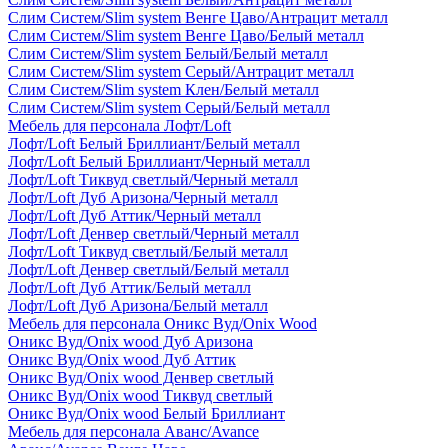
Слим Систем/Slim system Венге Цаво/Антрацит металл
Слим Систем/Slim system Венге Цаво/Белый металл
Слим Систем/Slim system Белый/Белый металл
Слим Систем/Slim system Серый/Антрацит металл
Слим Систем/Slim system Клен/Белый металл
Слим Систем/Slim system Серый/Белый металл
Мебель для персонала Лофт/Loft
Лофт/Loft Белый Бриллиант/Белый металл
Лофт/Loft Белый Бриллиант/Черный металл
Лофт/Loft Тиквуд светлый/Черный металл
Лофт/Loft Дуб Аризона/Черный металл
Лофт/Loft Дуб Аттик/Черный металл
Лофт/Loft Денвер светлый/Черный металл
Лофт/Loft Тиквуд светлый/Белый металл
Лофт/Loft Денвер светлый/Белый металл
Лофт/Loft Дуб Аттик/Белый металл
Лофт/Loft Дуб Аризона/Белый металл
Мебель для персонала Оникс Вуд/Onix Wood
Оникс Вуд/Onix wood Дуб Аризона
Оникс Вуд/Onix wood Дуб Аттик
Оникс Вуд/Onix wood Денвер светлый
Оникс Вуд/Onix wood Тиквуд светлый
Оникс Вуд/Onix wood Белый Бриллиант
Мебель для персонала Аванс/Avance