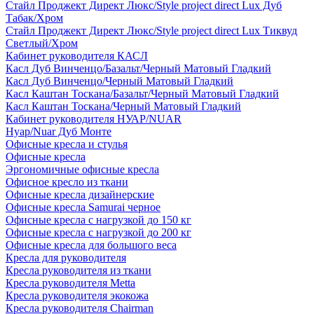
Стайл Проджект Директ Люкс/Style project direct Lux Дуб
Табак/Хром
Стайл Проджект Директ Люкс/Style project direct Lux Тиквуд
Светлый/Хром
Кабинет руководителя КАСЛ
Касл Дуб Винченцо/Базальт/Черный Матовый Гладкий
Касл Дуб Винченцо/Черный Матовый Гладкий
Касл Каштан Тоскана/Базальт/Черный Матовый Гладкий
Касл Каштан Тоскана/Черный Матовый Гладкий
Кабинет руководителя НУАР/NUAR
Нуар/Nuar Дуб Монте
Офисные кресла и стулья
Офисные кресла
Эргономичные офисные кресла
Офисное кресло из ткани
Офисные кресла дизайнерские
Офисные кресла Samurai черное
Офисные кресла с нагрузкой до 150 кг
Офисные кресла с нагрузкой до 200 кг
Офисные кресла для большого веса
Кресла для руководителя
Кресла руководителя из ткани
Кресла руководителя Metta
Кресла руководителя экокожа
Кресла руководителя Chairman