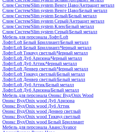
Слим Систем/Slim system Венге Цаво/Антрацит металл
Слим Систем/Slim system Венге Цаво/Белый металл
Слим Систем/Slim system Белый/Белый металл
Слим Систем/Slim system Серый/Антрацит металл
Слим Систем/Slim system Клен/Белый металл
Слим Систем/Slim system Серый/Белый металл
Мебель для персонала Лофт/Loft
Лофт/Loft Белый Бриллиант/Белый металл
Лофт/Loft Белый Бриллиант/Черный металл
Лофт/Loft Тиквуд светлый/Черный металл
Лофт/Loft Дуб Аризона/Черный металл
Лофт/Loft Дуб Аттик/Черный металл
Лофт/Loft Денвер светлый/Черный металл
Лофт/Loft Тиквуд светлый/Белый металл
Лофт/Loft Денвер светлый/Белый металл
Лофт/Loft Дуб Аттик/Белый металл
Лофт/Loft Дуб Аризона/Белый металл
Мебель для персонала Оникс Вуд/Onix Wood
Оникс Вуд/Onix wood Дуб Аризона
Оникс Вуд/Onix wood Дуб Аттик
Оникс Вуд/Onix wood Денвер светлый
Оникс Вуд/Onix wood Тиквуд светлый
Оникс Вуд/Onix wood Белый Бриллиант
Мебель для персонала Аванс/Avance