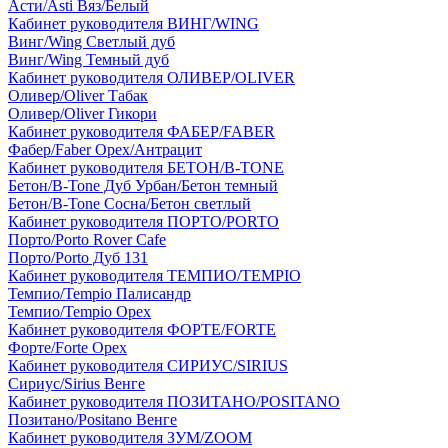
Асти/Asti Вяз/Белый
Кабинет руководителя ВИНГ/WING
Винг/Wing Светлый дуб
Винг/Wing Темный дуб
Кабинет руководителя ОЛИВЕР/OLIVER
Оливер/Oliver Табак
Оливер/Oliver Гикори
Кабинет руководителя ФАБЕР/FABER
Фабер/Faber Орех/Антрацит
Кабинет руководителя БЕТОН/B-TONE
Бетон/B-Tone Дуб Урбан/Бетон темный
Бетон/B-Tone Сосна/Бетон светлый
Кабинет руководителя ПОРТО/PORTO
Порто/Porto Rover Cafe
Порто/Porto Дуб 131
Кабинет руководителя ТЕМПИО/TEMPIO
Темпио/Tempio Палисандр
Темпио/Tempio Орех
Кабинет руководителя ФОРТЕ/FORTE
Форте/Forte Орех
Кабинет руководителя СИРИУС/SIRIUS
Сириус/Sirius Венге
Кабинет руководителя ПОЗИТАНО/POSITANO
Позитано/Positano Венге
Кабинет руководителя ЗУМ/ZOOM