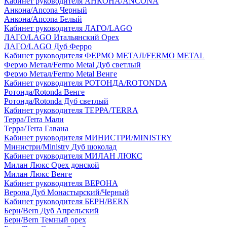
Кабинет руководителя АНКОНА/ANCONA
Анкона/Ancona Черный
Анкона/Ancona Белый
Кабинет руководителя ЛАГО/LAGO
ЛАГО/LAGO Итальянский Орех
ЛАГО/LAGO Дуб Ферро
Кабинет руководителя ФЕРМО МЕТАЛ/FERMO METAL
Фермо Метал/Fermo Metal Дуб светлый
Фермо Метал/Fermo Metal Венге
Кабинет руководителя РОТОНДА/ROTONDA
Ротонда/Rotonda Венге
Ротонда/Rotonda Дуб светлый
Кабинет руководителя ТЕРРА/TERRA
Терра/Terra Мали
Терра/Terra Гавана
Кабинет руководителя МИНИСТРИ/MINISTRY
Министри/Ministry Дуб шоколад
Кабинет руководителя МИЛАН ЛЮКС
Милан Люкс Орех донской
Милан Люкс Венге
Кабинет руководителя ВЕРОНА
Верона Дуб Монастырский/Черный
Кабинет руководителя БЕРН/BERN
Берн/Bern Дуб Апрельский
Берн/Bern Темный орех