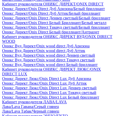
Кабинет руководителя ОНИКС ДИРЕКТ/ONIX DIRECT
Оникс Директ/Onix Direct Дуб Аризона/Белый бриллиант
Оникс Директ/Onix Direct Дуб Аттик/Белый бриллиант
Оникс Директ/Onix Direct Денвер светлый/Белый бриллиант
Оникс Директ/Onix Direct Белый Бриллиант/Белый металл
Оникс Директ/Onix Direct Тиквуд светлый/Белый бриллиант
Оникс Директ/Onix Direct Белый бриллиант/Антрацит
Кабинет руководителя ОНИКС ДИРЕКТ ВУД/ONIX DIRECT
WOOD
Оникс Вуд Директ/Onix wood direct Дуб Аризона
Оникс Вуд Директ/Onix wood direct Дуб Аттик
Оникс Вуд Директ/Onix wood direct Денвер светлый
Оникс Вуд Директ/Onix wood direct Тиквуд светлый
Оникс Вуд Директ/Onix wood direct Белый бриллиант
Кабинет руководителя ОНИКС ДИРЕКТ ЛЮКС/ONIX
DIRECT LUX
Оникс Директ Люкс/Onix Direct Lux Дуб Аризона
Оникс Директ Люкс/Onix Direct Lux Дуб Аттик
Оникс Директ Люкс/Onix Direct Lux Денвер светлый
Оникс Директ Люкс/Onix Direct Lux Тиквуд светлый
Оникс Директ Люкс/Onix Direct Lux Белый бриллиант
Кабинет руководителя ЛАВА/LAVA
Лава/Lava Гавана/Серый глянец
Лава/Lava Табак/Черный глянец
Кабинет руководителя ЭНЦО/ENZO