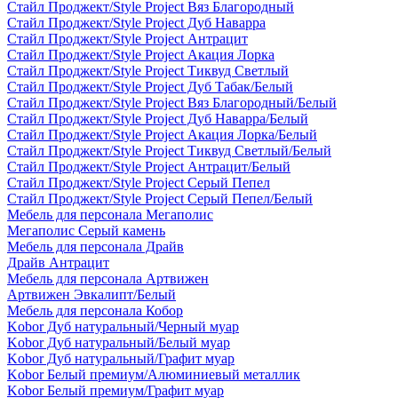
Стайл Проджект/Style Project Вяз Благородный
Стайл Проджект/Style Project Дуб Наварра
Стайл Проджект/Style Project Антрацит
Стайл Проджект/Style Project Акация Лорка
Стайл Проджект/Style Project Тиквуд Светлый
Стайл Проджект/Style Project Дуб Табак/Белый
Стайл Проджект/Style Project Вяз Благородный/Белый
Стайл Проджект/Style Project Дуб Наварра/Белый
Стайл Проджект/Style Project Акация Лорка/Белый
Стайл Проджект/Style Project Тиквуд Светлый/Белый
Стайл Проджект/Style Project Антрацит/Белый
Стайл Проджект/Style Project Серый Пепел
Стайл Проджект/Style Project Серый Пепел/Белый
Мебель для персонала Мегаполис
Мегаполис Серый камень
Мебель для персонала Драйв
Драйв Антрацит
Мебель для персонала Артвижен
Артвижен Эвкалипт/Белый
Мебель для персонала Кобор
Kobor Дуб натуральный/Черный муар
Kobor Дуб натуральный/Белый муар
Kobor Дуб натуральный/Графит муар
Kobor Белый премиум/Алюминиевый металлик
Kobor Белый премиум/Графит муар