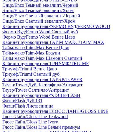
Энцо/Enzo Темный эвкалипт/Черный
Энцо/Enzo Темный эвкалипт/Хром
Энцо/Enzo Светлый эвкалипт/Черный
Энцо/Enzo Светлый эвкалипт/Хром
Кабинет руководителя ФЕРМО ВУД/FERMO WOOD
Фермо Вуд/Fermo Wood Светлый дуб
Фермо Вуд/Fermo Wood Венге Цаво
Кабинет руководителя ТАЙМ-МАКС/TAIM-MAX
Тайм-макс/Taim-Max Венге Цаво
Тайм-макс/Taim-Max Брауни
Тайм-макс/Taim-Max Шамони Светлый
Кабинет руководителя ТРИУМФ/TRIUMF
Триумф/Triumf Венге Цаво
Триумф/Triumf Светлый дуб
Кабинет руководителя ТАУЭР/TOWER
Тауэр/Tower Дуб Честерфилд/Антрацит
Тауэр/Tower Салтилло/Антрацит
Кабинет руководителя ФЛЭШ/FLASH
Флэш/Flash Дуб 131
Флэш/Flash Лиственница
Кабинет руководителя ГЛОСС ЛАЙН/GLOSS LINE
Глосс Лайн/Gloss Line Teakwood
Глосс Лайн/Gloss Line Ivory
Глосс Лайн/Gloss Line Белый премиум