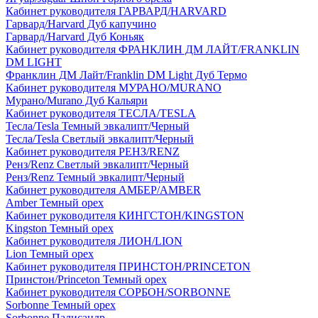
Кабинет руководителя ГАРВАРД/HARVARD
Гарвард/Harvard Дуб капучино
Гарвард/Harvard Дуб Коньяк
Кабинет руководителя ФРАНКЛИН ДМ ЛАЙТ/FRANKLIN
DM LIGHT
Франклин ДМ Лайт/Franklin DM Light Дуб Термо
Кабинет руководителя МУРАНО/MURANO
Мурано/Murano Дуб Кальяри
Кабинет руководителя ТЕСЛА/TESLA
Тесла/Tesla Темный эвкалипт/Черный
Тесла/Tesla Светлый эвкалипт/Черный
Кабинет руководителя РЕНЗ/RENZ
Ренз/Renz Светлый эвкалипт/Черный
Ренз/Renz Темный эвкалипт/Черный
Кабинет руководителя АМБЕР/AMBER
Amber Темный орех
Кабинет руководителя КИНГСТОН/KINGSTON
Kingston Темный орех
Кабинет руководителя ЛИОН/LION
Lion Темный орех
Кабинет руководителя ПРИНСТОН/PRINCETON
Принстон/Princeton Темный орех
Кабинет руководителя СОРБОН/SORBONNE
Sorbonne Темный орех
Sorbonne Палисандр