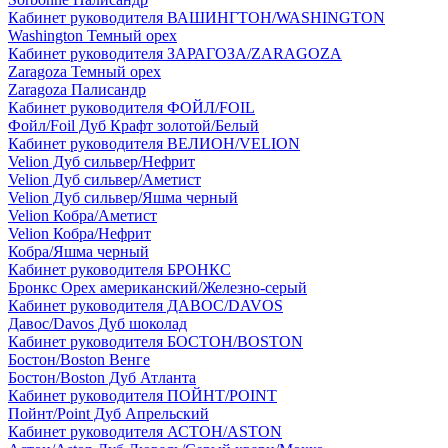
Кабинет руководителя ВАШИНГТОН/WASHINGTON
Washington Темный орех
Кабинет руководителя ЗАРАГОЗА/ZARAGOZA
Zaragoza Темный орех
Zaragoza Палисандр
Кабинет руководителя ФОЙЛ/FOIL
Фойл/Foil Дуб Крафт золотой/Белый
Кабинет руководителя ВЕЛИОН/VELION
Velion Дуб сильвер/Нефрит
Velion Дуб сильвер/Аметист
Velion Дуб сильвер/Яшма черный
Velion Кобра/Аметист
Velion Кобра/Нефрит
Кобра/Яшма черный
Кабинет руководителя БРОНКС
Бронкс Орех американский/Железно-серый
Кабинет руководителя ДАВОС/DAVOS
Давос/Davos Дуб шоколад
Кабинет руководителя БОСТОН/BOSTON
Бостон/Boston Венге
Бостон/Boston Дуб Атланта
Кабинет руководителя ПОЙНТ/POINT
Пойнт/Point Дуб Апрельский
Кабинет руководителя АСТОН/ASTON