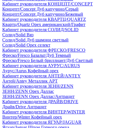
Кабинет руководителя КОНЦЕПТ/CONCEPT
Концепт/Concept Дуб капучино/Серый
Концепт/Concept Дуб капучино/Бежевый
Кабинет руководителя КВАРТЦ/QUARTZ
Квартц/Quartz Орех американский/Графит
Кабинет руководителя СОЛИД/SOLID
Солид/Solid Вяз
Солид/Solid Дуб шамони светлый
Солид/Solid Орех селект
Кабинет руководителя ФРЕСКО/FRESCO
Фреско/Fresco Базальт/Дуб Темный
Фреско/Fresco Белый бриллиант/Дуб Светлый
Кабинет руководителя АУРУС/AURUS
Аурус/Aurus Кофейный орех
Кабинет руководителя АНТЕЙ/ANTEY
Антей/Antey Металлик АРТ
Кабинет руководителя ЗЕНН/ZENN
ЗЕНН/ZENN Орех Даллас
ЗЕНН/ZENN Орех Даллас/Антрацит
Кабинет руководителя ДРАЙВ/DRIVE
Драйв/Drive Антрацит
Кабинет руководителя ВИНТЕР/WINTER
Винтер/Winter Кофейный орех
Кабинет руководителя ЯГУАР/JAGUAR
Ягуар/Jaguar Шпон Горного ореха