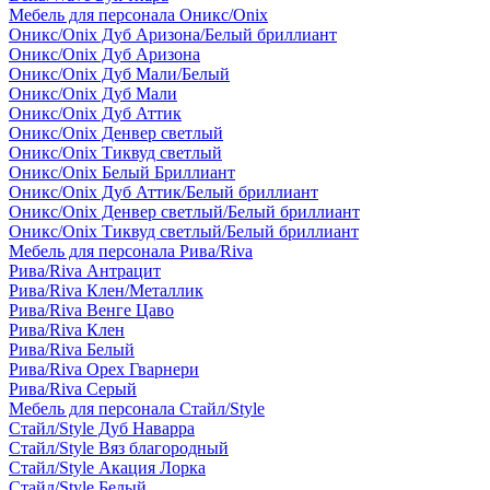
Мебель для персонала Оникс/Onix
Оникс/Onix Дуб Аризона/Белый бриллиант
Оникс/Onix Дуб Аризона
Оникс/Onix Дуб Мали/Белый
Оникс/Onix Дуб Мали
Оникс/Onix Дуб Аттик
Оникс/Onix Денвер светлый
Оникс/Onix Тиквуд светлый
Оникс/Onix Белый Бриллиант
Оникс/Onix Дуб Аттик/Белый бриллиант
Оникс/Onix Денвер светлый/Белый бриллиант
Оникс/Onix Тиквуд светлый/Белый бриллиант
Мебель для персонала Рива/Riva
Рива/Riva Антрацит
Рива/Riva Клен/Металлик
Рива/Riva Венге Цаво
Рива/Riva Клен
Рива/Riva Белый
Рива/Riva Орех Гварнери
Рива/Riva Серый
Мебель для персонала Стайл/Style
Стайл/Style Дуб Наварра
Стайл/Style Вяз благородный
Стайл/Style Акация Лорка
Стайл/Style Белый