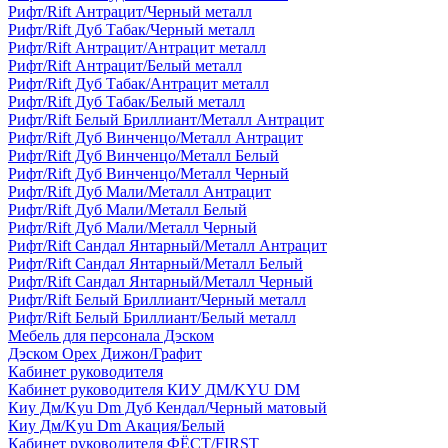
Рифт/Rift Антрацит/Черный металл
Рифт/Rift Дуб Табак/Черный металл
Рифт/Rift Антрацит/Антрацит металл
Рифт/Rift Антрацит/Белый металл
Рифт/Rift Дуб Табак/Антрацит металл
Рифт/Rift Дуб Табак/Белый металл
Рифт/Rift Белый Бриллиант/Металл Антрацит
Рифт/Rift Дуб Винченцо/Металл Антрацит
Рифт/Rift Дуб Винченцо/Металл Белый
Рифт/Rift Дуб Винченцо/Металл Черный
Рифт/Rift Дуб Мали/Металл Антрацит
Рифт/Rift Дуб Мали/Металл Белый
Рифт/Rift Дуб Мали/Металл Черный
Рифт/Rift Сандал Янтарный/Металл Антрацит
Рифт/Rift Сандал Янтарный/Металл Белый
Рифт/Rift Сандал Янтарный/Металл Черный
Рифт/Rift Белый Бриллиант/Черный металл
Рифт/Rift Белый Бриллиант/Белый металл
Мебель для персонала Дэском
Дэском Орех Дижон/Графит
Кабинет руководителя
Кабинет руководителя КИУ ДМ/KYU DM
Киу Дм/Kyu Dm Дуб Кендал/Черный матовый
Киу Дм/Kyu Dm Акация/Белый
Кабинет руководителя ФЁСТ/FIRST