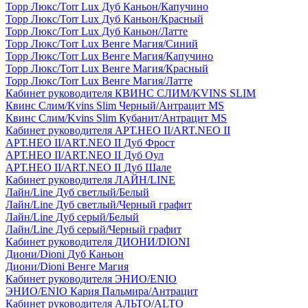
Торр Люкс/Torr Lux Дуб Каньон/Капучино
Торр Люкс/Torr Lux Дуб Каньон/Красный
Торр Люкс/Torr Lux Дуб Каньон/Латте
Торр Люкс/Torr Lux Венге Магия/Синий
Торр Люкс/Torr Lux Венге Магия/Капучино
Торр Люкс/Torr Lux Венге Магия/Красный
Торр Люкс/Torr Lux Венге Магия/Латте
Кабинет руководителя КВИНС СЛИМ/KVINS SLIM
Квинс Слим/Kvins Slim Черный/Антрацит MS
Квинс Слим/Kvins Slim Кубанит/Антрацит MS
Кабинет руководителя АРТ.НЕО II/ART.NEO II
АРТ.НЕО II/ART.NEO II Дуб Фрост
АРТ.НЕО II/ART.NEO II Дуб Оул
АРТ.НЕО II/ART.NEO II Дуб Шале
Кабинет руководителя ЛАЙН/LINE
Лайн/Line Дуб светлый/Белый
Лайн/Line Дуб светлый/Черный графит
Лайн/Line Дуб серый/Белый
Лайн/Line Дуб серый/Черный графит
Кабинет руководителя ДИОНИ/DIONI
Диони/Dioni Дуб Каньон
Диони/Dioni Венге Магия
Кабинет руководителя ЭНИО/ENIO
ЭНИО/ENIO Кария Пальмира/Антрацит
Кабинет руководителя АЛЬТО/ALTO