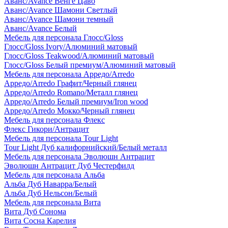
Аванс/Avance Венге Цаво
Аванс/Avance Шамони Светлый
Аванс/Avance Шамони темный
Аванс/Avance Белый
Мебель для персонала Глосс/Gloss
Глосс/Gloss Ivory/Алюминий матовый
Глосс/Gloss Teakwood/Алюминий матовый
Глосс/Gloss Белый премиум/Алюминий матовый
Мебель для персонала Арредо/Arredo
Арредо/Arredo Графит/Черный глянец
Арредо/Arredo Romano/Металл глянец
Арредо/Arredo Белый премиум/Iron wood
Арредо/Arredo Мокко/Черный глянец
Мебель для персонала Флекс
Флекс Гикори/Антрацит
Мебель для персонала Tour Light
Tour Light Дуб калифорнийский/Белый металл
Мебель для персонала Эволюшн Антрацит
Эволюшн Антрацит Дуб Честерфилд
Мебель для персонала Альба
Альба Дуб Наварра/Белый
Альба Дуб Нельсон/Белый
Мебель для персонала Вита
Вита Дуб Сонома
Вита Сосна Карелия