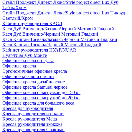
Стайл Проджект Директ Люкс/Style project direct Lux Дуб
Табак/Хром
Стайл Проджект Директ Люкс/Style project direct Lux Тиквуд
Светлый/Хром
Кабинет руководителя КАСЛ
Касл Дуб Винченцо/Базальт/Черный Матовый Гладкий
Касл Дуб Винченцо/Черный Матовый Гладкий
Касл Каштан Тоскана/Базальт/Черный Матовый Гладкий
Касл Каштан Тоскана/Черный Матовый Гладкий
Кабинет руководителя НУАР/NUAR
Нуар/Nuar Дуб Монте
Офисные кресла и стулья
Офисные кресла
Эргономичные офисные кресла
Офисное кресло из ткани
Офисные кресла дизайнерские
Офисные кресла Samurai черное
Офисные кресла с нагрузкой до 150 кг
Офисные кресла с нагрузкой до 200 кг
Офисные кресла для большого веса
Кресла для руководителя
Кресла руководителя из ткани
Кресла руководителя Metta
Кресла руководителя экокожа
Кресла руководителя Chairman