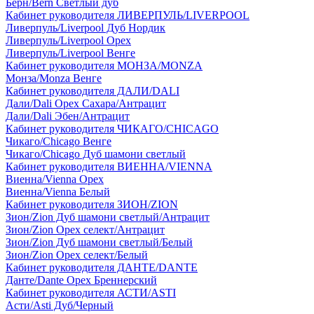
Берн/Bern Светлый дуб
Кабинет руководителя ЛИВЕРПУЛЬ/LIVERPOOL
Ливерпуль/Liverpool Дуб Нордик
Ливерпуль/Liverpool Орех
Ливерпуль/Liverpool Венге
Кабинет руководителя МОНЗА/MONZA
Монза/Monza Венге
Кабинет руководителя ДАЛИ/DALI
Дали/Dali Орех Cахара/Антрацит
Дали/Dali Эбен/Антрацит
Кабинет руководителя ЧИКАГО/CHICAGO
Чикаго/Chicago Венге
Чикаго/Chicago Дуб шамони светлый
Кабинет руководителя ВИЕННА/VIENNA
Виенна/Vienna Орех
Виенна/Vienna Белый
Кабинет руководителя ЗИОН/ZION
Зион/Zion Дуб шамони светлый/Антрацит
Зион/Zion Орех селект/Антрацит
Зион/Zion Дуб шамони светлый/Белый
Зион/Zion Орех селект/Белый
Кабинет руководителя ДАНТЕ/DANTE
Данте/Dante Орех Бреннерский
Кабинет руководителя АСТИ/ASTI
Асти/Asti Дуб/Черный