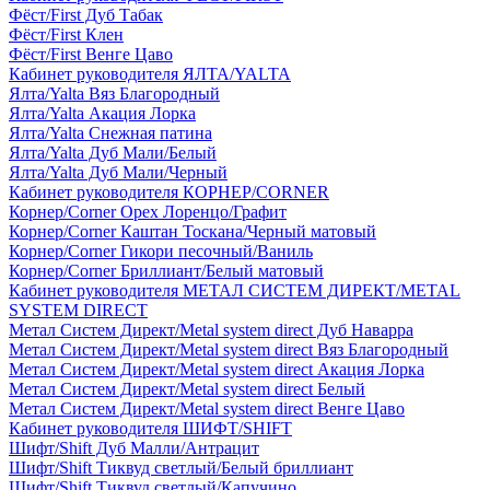
Фёст/First Дуб Табак
Фёст/First Клен
Фёст/First Венге Цаво
Кабинет руководителя ЯЛТА/YALTA
Ялта/Yalta Вяз Благородный
Ялта/Yalta Акация Лорка
Ялта/Yalta Снежная патина
Ялта/Yalta Дуб Мали/Белый
Ялта/Yalta Дуб Мали/Черный
Кабинет руководителя КОРНЕР/CORNER
Корнер/Corner Орех Лоренцо/Графит
Корнер/Corner Каштан Тоскана/Черный матовый
Корнер/Corner Гикори песочный/Ваниль
Корнер/Corner Бриллиант/Белый матовый
Кабинет руководителя МЕТАЛ СИСТЕМ ДИРЕКТ/METAL
SYSTEM DIRECT
Метал Систем Директ/Metal system direct Дуб Наварра
Метал Систем Директ/Metal system direct Вяз Благородный
Метал Систем Директ/Metal system direct Акация Лорка
Метал Систем Директ/Metal system direct Белый
Метал Систем Директ/Metal system direct Венге Цаво
Кабинет руководителя ШИФТ/SHIFT
Шифт/Shift Дуб Малли/Антрацит
Шифт/Shift Тиквуд светлый/Белый бриллиант
Шифт/Shift Тиквуд светлый/Капучино