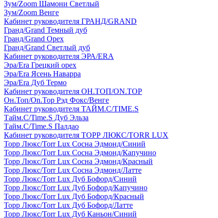
Зум/Zoom Шамони Светлый
Зум/Zoom Венге
Кабинет руководителя ГРАНД/GRAND
Гранд/Grand Темный дуб
Гранд/Grand Орех
Гранд/Grand Светлый дуб
Кабинет руководителя ЭРА/ERA
Эра/Era Грецкий орех
Эра/Era Ясень Наварра
Эра/Era Дуб Термо
Кабинет руководителя ОН.ТОП/ON.TOP
Он.Топ/On.Top Рэд Фокс/Венге
Кабинет руководителя ТАЙМ.С/TIME.S
Тайм.С/Time.S Дуб Эльза
Тайм.С/Time.S Палдао
Кабинет руководителя ТОРР ЛЮКС/TORR LUX
Торр Люкс/Torr Lux Сосна Эдмонд/Синий
Торр Люкс/Torr Lux Сосна Эдмонд/Капучино
Торр Люкс/Torr Lux Сосна Эдмонд/Красный
Торр Люкс/Torr Lux Сосна Эдмонд/Латте
Торр Люкс/Torr Lux Дуб Бофорд/Синий
Торр Люкс/Torr Lux Дуб Бофорд/Капучино
Торр Люкс/Torr Lux Дуб Бофорд/Красный
Торр Люкс/Torr Lux Дуб Бофорд/Латте
Торр Люкс/Torr Lux Дуб Каньон/Синий