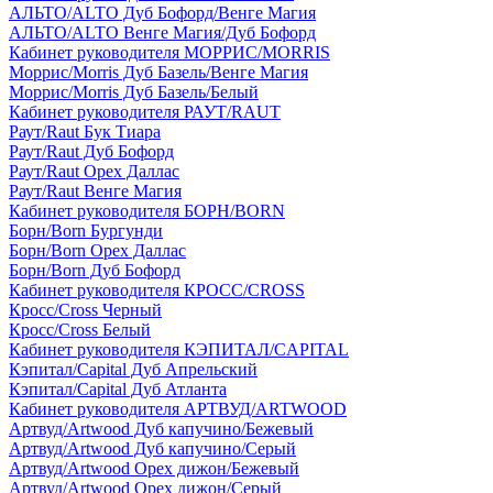
АЛЬТО/ALTO Дуб Бофорд/Венге Магия
АЛЬТО/ALTO Венге Магия/Дуб Бофорд
Кабинет руководителя МОРРИС/MORRIS
Моррис/Morris Дуб Базель/Венге Магия
Моррис/Morris Дуб Базель/Белый
Кабинет руководителя РАУТ/RAUT
Раут/Raut Бук Тиара
Раут/Raut Дуб Бофорд
Раут/Raut Орех Даллас
Раут/Raut Венге Магия
Кабинет руководителя БОРН/BORN
Борн/Born Бургунди
Борн/Born Орех Даллас
Борн/Born Дуб Бофорд
Кабинет руководителя КРОСС/CROSS
Кросс/Cross Черный
Кросс/Cross Белый
Кабинет руководителя КЭПИТАЛ/CAPITAL
Кэпитал/Capital Дуб Апрельский
Кэпитал/Capital Дуб Атланта
Кабинет руководителя АРТВУД/ARTWOOD
Артвуд/Artwood Дуб капучино/Бежевый
Артвуд/Artwood Дуб капучино/Серый
Артвуд/Artwood Орех дижон/Бежевый
Артвуд/Artwood Орех дижон/Серый