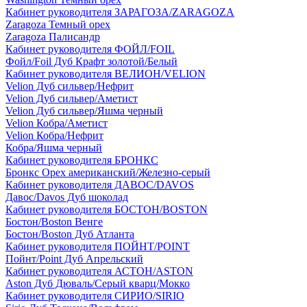
Кабинет руководителя ЗАРАГОЗА/ZARAGOZA
Zaragoza Темный орех
Zaragoza Палисандр
Кабинет руководителя ФОЙЛ/FOIL
Фойл/Foil Дуб Крафт золотой/Белый
Кабинет руководителя ВЕЛИОН/VELION
Velion Дуб сильвер/Нефрит
Velion Дуб сильвер/Аметист
Velion Дуб сильвер/Яшма черный
Velion Кобра/Аметист
Velion Кобра/Нефрит
Кобра/Яшма черный
Кабинет руководителя БРОНКС
Бронкс Орех американский/Железно-серый
Кабинет руководителя ДАВОС/DAVOS
Давос/Davos Дуб шоколад
Кабинет руководителя БОСТОН/BOSTON
Бостон/Boston Венге
Бостон/Boston Дуб Атланта
Кабинет руководителя ПОЙНТ/POINT
Пойнт/Point Дуб Апрельский
Кабинет руководителя АСТОН/ASTON
Aston Дуб Дюваль/Серый кварц/Мокко
Кабинет руководителя СИРИО/SIRIO