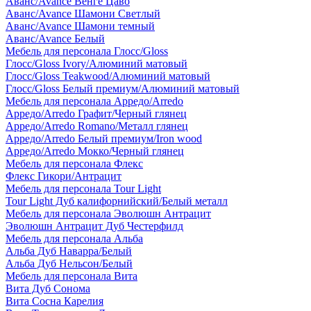
Аванс/Avance Венге Цаво
Аванс/Avance Шамони Светлый
Аванс/Avance Шамони темный
Аванс/Avance Белый
Мебель для персонала Глосс/Gloss
Глосс/Gloss Ivory/Алюминий матовый
Глосс/Gloss Teakwood/Алюминий матовый
Глосс/Gloss Белый премиум/Алюминий матовый
Мебель для персонала Арредо/Arredo
Арредо/Arredo Графит/Черный глянец
Арредо/Arredo Romano/Металл глянец
Арредо/Arredo Белый премиум/Iron wood
Арредо/Arredo Мокко/Черный глянец
Мебель для персонала Флекс
Флекс Гикори/Антрацит
Мебель для персонала Tour Light
Tour Light Дуб калифорнийский/Белый металл
Мебель для персонала Эволюшн Антрацит
Эволюшн Антрацит Дуб Честерфилд
Мебель для персонала Альба
Альба Дуб Наварра/Белый
Альба Дуб Нельсон/Белый
Мебель для персонала Вита
Вита Дуб Сонома
Вита Сосна Карелия