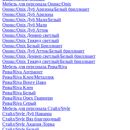
Мебель для персонала Оникс/Onix
Оникс/Onix Дуб Аризона/Белый бриллиант
Оникс/Onix Дуб Аризона
Оникс/Onix Дуб Мали/Белый
Оникс/Onix Дуб Мали
Оникс/Onix Дуб Аттик
Оникс/Onix Денвер светлый
Оникс/Onix Тиквуд светлый
Оникс/Onix Белый Бриллиант
Оникс/Onix Дуб Аттик/Белый бриллиант
Оникс/Onix Денвер светлый/Белый бриллиант
Оникс/Onix Тиквуд светлый/Белый бриллиант
Мебель для персонала Рива/Riva
Рива/Riva Антрацит
Рива/Riva Клен/Металлик
Рива/Riva Венге Цаво
Рива/Riva Клен
Рива/Riva Белый
Рива/Riva Орех Гварнери
Рива/Riva Серый
Мебель для персонала Стайл/Style
Стайл/Style Дуб Наварра
Стайл/Style Вяз благородный
Стайл/Style Акация Лорка
Стайл/Style Белый