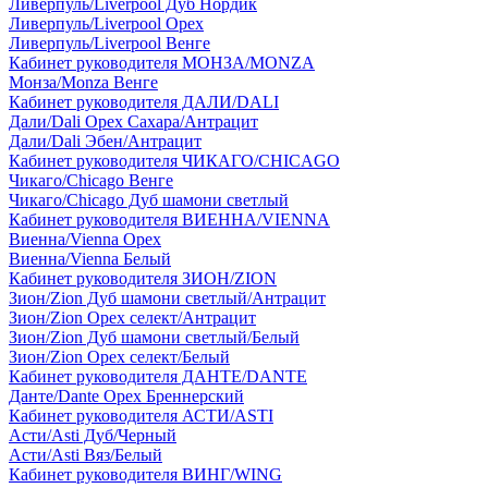
Ливерпуль/Liverpool Дуб Нордик
Ливерпуль/Liverpool Орех
Ливерпуль/Liverpool Венге
Кабинет руководителя МОНЗА/MONZA
Монза/Monza Венге
Кабинет руководителя ДАЛИ/DALI
Дали/Dali Орех Cахара/Антрацит
Дали/Dali Эбен/Антрацит
Кабинет руководителя ЧИКАГО/CHICAGO
Чикаго/Chicago Венге
Чикаго/Chicago Дуб шамони светлый
Кабинет руководителя ВИЕННА/VIENNA
Виенна/Vienna Орех
Виенна/Vienna Белый
Кабинет руководителя ЗИОН/ZION
Зион/Zion Дуб шамони светлый/Антрацит
Зион/Zion Орех селект/Антрацит
Зион/Zion Дуб шамони светлый/Белый
Зион/Zion Орех селект/Белый
Кабинет руководителя ДАНТЕ/DANTE
Данте/Dante Орех Бреннерский
Кабинет руководителя АСТИ/ASTI
Асти/Asti Дуб/Черный
Асти/Asti Вяз/Белый
Кабинет руководителя ВИНГ/WING