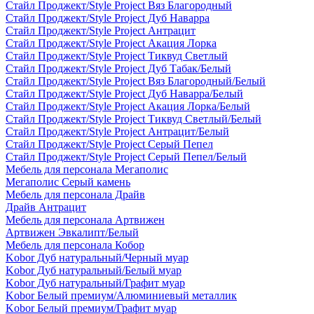
Стайл Проджект/Style Project Вяз Благородный
Стайл Проджект/Style Project Дуб Наварра
Стайл Проджект/Style Project Антрацит
Стайл Проджект/Style Project Акация Лорка
Стайл Проджект/Style Project Тиквуд Светлый
Стайл Проджект/Style Project Дуб Табак/Белый
Стайл Проджект/Style Project Вяз Благородный/Белый
Стайл Проджект/Style Project Дуб Наварра/Белый
Стайл Проджект/Style Project Акация Лорка/Белый
Стайл Проджект/Style Project Тиквуд Светлый/Белый
Стайл Проджект/Style Project Антрацит/Белый
Стайл Проджект/Style Project Серый Пепел
Стайл Проджект/Style Project Серый Пепел/Белый
Мебель для персонала Мегаполис
Мегаполис Серый камень
Мебель для персонала Драйв
Драйв Антрацит
Мебель для персонала Артвижен
Артвижен Эвкалипт/Белый
Мебель для персонала Кобор
Kobor Дуб натуральный/Черный муар
Kobor Дуб натуральный/Белый муар
Kobor Дуб натуральный/Графит муар
Kobor Белый премиум/Алюминиевый металлик
Kobor Белый премиум/Графит муар