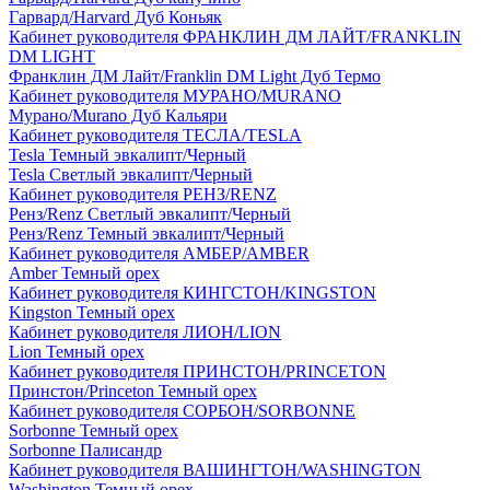
Гарвард/Harvard Дуб Коньяк
Кабинет руководителя ФРАНКЛИН ДМ ЛАЙТ/FRANKLIN
DM LIGHT
Франклин ДМ Лайт/Franklin DM Light Дуб Термо
Кабинет руководителя МУРАНО/MURANO
Мурано/Murano Дуб Кальяри
Кабинет руководителя ТЕСЛА/TESLA
Tesla Темный эвкалипт/Черный
Tesla Светлый эвкалипт/Черный
Кабинет руководителя РЕНЗ/RENZ
Ренз/Renz Светлый эвкалипт/Черный
Ренз/Renz Темный эвкалипт/Черный
Кабинет руководителя АМБЕР/AMBER
Amber Темный орех
Кабинет руководителя КИНГСТОН/KINGSTON
Kingston Темный орех
Кабинет руководителя ЛИОН/LION
Lion Темный орех
Кабинет руководителя ПРИНСТОН/PRINCETON
Принстон/Princeton Темный орех
Кабинет руководителя СОРБОН/SORBONNE
Sorbonne Темный орех
Sorbonne Палисандр
Кабинет руководителя ВАШИНГТОН/WASHINGTON
Washington Темный орех