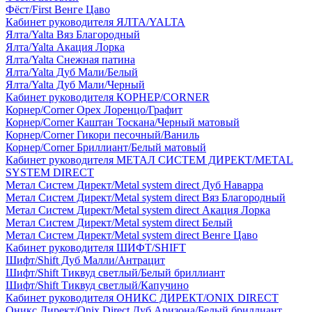
Фёст/First Венге Цаво
Кабинет руководителя ЯЛТА/YALTA
Ялта/Yalta Вяз Благородный
Ялта/Yalta Акация Лорка
Ялта/Yalta Снежная патина
Ялта/Yalta Дуб Мали/Белый
Ялта/Yalta Дуб Мали/Черный
Кабинет руководителя КОРНЕР/CORNER
Корнер/Corner Орех Лоренцо/Графит
Корнер/Corner Каштан Тоскана/Черный матовый
Корнер/Corner Гикори песочный/Ваниль
Корнер/Corner Бриллиант/Белый матовый
Кабинет руководителя МЕТАЛ СИСТЕМ ДИРЕКТ/METAL
SYSTEM DIRECT
Метал Систем Директ/Metal system direct Дуб Наварра
Метал Систем Директ/Metal system direct Вяз Благородный
Метал Систем Директ/Metal system direct Акация Лорка
Метал Систем Директ/Metal system direct Белый
Метал Систем Директ/Metal system direct Венге Цаво
Кабинет руководителя ШИФТ/SHIFT
Шифт/Shift Дуб Малли/Антрацит
Шифт/Shift Тиквуд светлый/Белый бриллиант
Шифт/Shift Тиквуд светлый/Капучино
Кабинет руководителя ОНИКС ДИРЕКТ/ONIX DIRECT
Оникс Директ/Onix Direct Дуб Аризона/Белый бриллиант