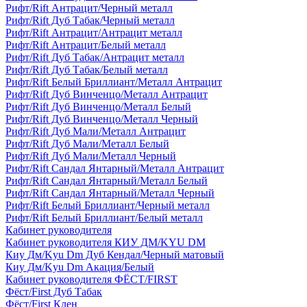
Рифт/Rift Антрацит/Черный металл
Рифт/Rift Дуб Табак/Черный металл
Рифт/Rift Антрацит/Антрацит металл
Рифт/Rift Антрацит/Белый металл
Рифт/Rift Дуб Табак/Антрацит металл
Рифт/Rift Дуб Табак/Белый металл
Рифт/Rift Белый Бриллиант/Металл Антрацит
Рифт/Rift Дуб Винченцо/Металл Антрацит
Рифт/Rift Дуб Винченцо/Металл Белый
Рифт/Rift Дуб Винченцо/Металл Черный
Рифт/Rift Дуб Мали/Металл Антрацит
Рифт/Rift Дуб Мали/Металл Белый
Рифт/Rift Дуб Мали/Металл Черный
Рифт/Rift Сандал Янтарный/Металл Антрацит
Рифт/Rift Сандал Янтарный/Металл Белый
Рифт/Rift Сандал Янтарный/Металл Черный
Рифт/Rift Белый Бриллиант/Черный металл
Рифт/Rift Белый Бриллиант/Белый металл
Кабинет руководителя
Кабинет руководителя КИУ ДМ/KYU DM
Киу Дм/Kyu Dm Дуб Кендал/Черный матовый
Киу Дм/Kyu Dm Акация/Белый
Кабинет руководителя ФЁСТ/FIRST
Фёст/First Дуб Табак
Фёст/First Клен