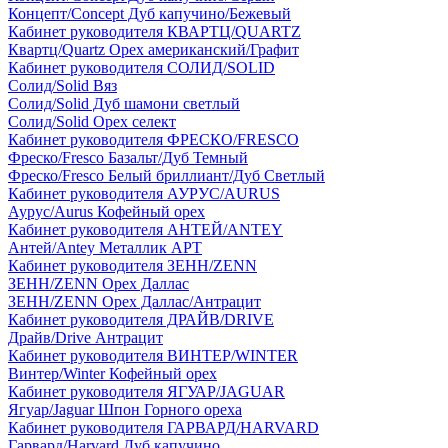
Концепт/Concept Дуб капучино/Бежевый
Кабинет руководителя КВАРТЦ/QUARTZ
Квартц/Quartz Орех американский/Графит
Кабинет руководителя СОЛИД/SOLID
Солид/Solid Вяз
Солид/Solid Дуб шамони светлый
Солид/Solid Орех селект
Кабинет руководителя ФРЕСКО/FRESCO
Фреско/Fresco Базальт/Дуб Темный
Фреско/Fresco Белый бриллиант/Дуб Светлый
Кабинет руководителя АУРУС/AURUS
Аурус/Aurus Кофейный орех
Кабинет руководителя АНТЕЙ/ANTEY
Антей/Antey Металлик АРТ
Кабинет руководителя ЗЕНН/ZENN
ЗЕНН/ZENN Орех Даллас
ЗЕНН/ZENN Орех Даллас/Антрацит
Кабинет руководителя ДРАЙВ/DRIVE
Драйв/Drive Антрацит
Кабинет руководителя ВИНТЕР/WINTER
Винтер/Winter Кофейный орех
Кабинет руководителя ЯГУАР/JAGUAR
Ягуар/Jaguar Шпон Горного ореха
Кабинет руководителя ГАРВАРД/HARVARD
Гарвард/Harvard Дуб капучино