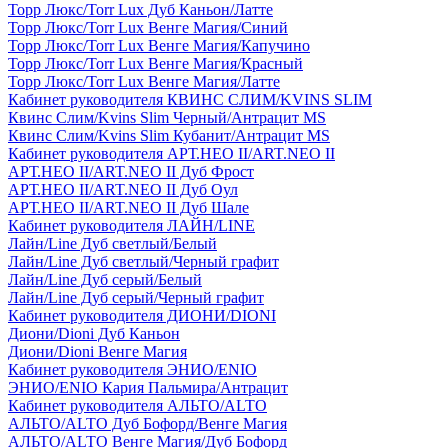
Торр Люкс/Torr Lux Дуб Каньон/Латте
Торр Люкс/Torr Lux Венге Магия/Синий
Торр Люкс/Torr Lux Венге Магия/Капучино
Торр Люкс/Torr Lux Венге Магия/Красный
Торр Люкс/Torr Lux Венге Магия/Латте
Кабинет руководителя КВИНС СЛИМ/KVINS SLIM
Квинс Слим/Kvins Slim Черный/Антрацит MS
Квинс Слим/Kvins Slim Кубанит/Антрацит MS
Кабинет руководителя АРТ.НЕО II/ART.NEO II
АРТ.НЕО II/ART.NEO II Дуб Фрост
АРТ.НЕО II/ART.NEO II Дуб Оул
АРТ.НЕО II/ART.NEO II Дуб Шале
Кабинет руководителя ЛАЙН/LINE
Лайн/Line Дуб светлый/Белый
Лайн/Line Дуб светлый/Черный графит
Лайн/Line Дуб серый/Белый
Лайн/Line Дуб серый/Черный графит
Кабинет руководителя ДИОНИ/DIONI
Диони/Dioni Дуб Каньон
Диони/Dioni Венге Магия
Кабинет руководителя ЭНИО/ENIO
ЭНИО/ENIO Кария Пальмира/Антрацит
Кабинет руководителя АЛЬТО/ALTO
АЛЬТО/ALTO Дуб Бофорд/Венге Магия
АЛЬТО/ALTO Венге Магия/Дуб Бофорд