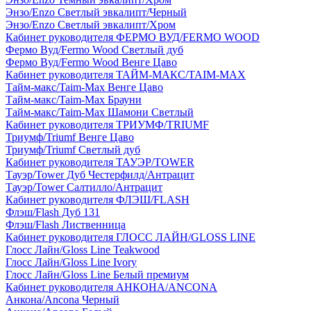
Энзо/Enzo Светлый эвкалипт/Черный
Энзо/Enzo Светлый эвкалипт/Хром
Кабинет руководителя ФЕРМО ВУД/FERMO WOOD
Фермо Вуд/Fermo Wood Светлый дуб
Фермо Вуд/Fermo Wood Венге Цаво
Кабинет руководителя ТАЙМ-МАКС/TAIM-MAX
Тайм-макс/Taim-Max Венге Цаво
Тайм-макс/Taim-Max Брауни
Тайм-макс/Taim-Max Шамони Светлый
Кабинет руководителя ТРИУМФ/TRIUMF
Триумф/Triumf Венге Цаво
Триумф/Triumf Светлый дуб
Кабинет руководителя ТАУЭР/TOWER
Тауэр/Tower Дуб Честерфилд/Антрацит
Тауэр/Tower Салтилло/Антрацит
Кабинет руководителя ФЛЭШ/FLASH
Флэш/Flash Дуб 131
Флэш/Flash Лиственница
Кабинет руководителя ГЛОСС ЛАЙН/GLOSS LINE
Глосс Лайн/Gloss Line Teakwood
Глосс Лайн/Gloss Line Ivory
Глосс Лайн/Gloss Line Белый премиум
Кабинет руководителя АНКОНА/ANCONA
Анкона/Ancona Черный