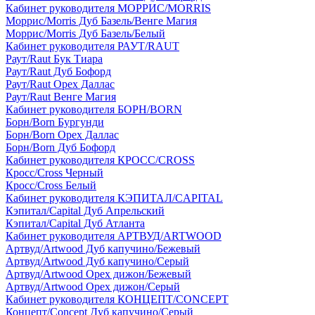
Кабинет руководителя МОРРИС/MORRIS
Моррис/Morris Дуб Базель/Венге Магия
Моррис/Morris Дуб Базель/Белый
Кабинет руководителя РАУТ/RAUT
Раут/Raut Бук Тиара
Раут/Raut Дуб Бофорд
Раут/Raut Орех Даллас
Раут/Raut Венге Магия
Кабинет руководителя БОРН/BORN
Борн/Born Бургунди
Борн/Born Орех Даллас
Борн/Born Дуб Бофорд
Кабинет руководителя КРОСС/CROSS
Кросс/Cross Черный
Кросс/Cross Белый
Кабинет руководителя КЭПИТАЛ/CAPITAL
Кэпитал/Capital Дуб Апрельский
Кэпитал/Capital Дуб Атланта
Кабинет руководителя АРТВУД/ARTWOOD
Артвуд/Artwood Дуб капучино/Бежевый
Артвуд/Artwood Дуб капучино/Серый
Артвуд/Artwood Орех дижон/Бежевый
Артвуд/Artwood Орех дижон/Серый
Кабинет руководителя КОНЦЕПТ/CONCEPT
Концепт/Concept Дуб капучино/Серый