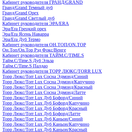
Кабинет руководителя ГРАНД/GRAND
Гранд/Grand Темный дуб
Гранд/Grand Орех
Гранд/Grand Светлый дуб
Кабинет руководителя ЭРА/ERA
Эра/Era Грецкий орех
Эра/Era Ясень Наварра
Эра/Era Дуб Термо
Кабинет руководителя ОН.ТОП/ON.TOP
Он.Топ/On.Top Рэд Фокс/Венге
Кабинет руководителя ТАЙМ.С/TIME.S
Тайм.С/Time.S Дуб Эльза
Тайм.С/Time.S Палдао
Кабинет руководителя ТОРР ЛЮКС/TORR LUX
Торр Люкс/Torr Lux Сосна Эдмонд/Синий
Торр Люкс/Torr Lux Сосна Эдмонд/Капучино
Торр Люкс/Torr Lux Сосна Эдмонд/Красный
Торр Люкс/Torr Lux Сосна Эдмонд/Латте
Торр Люкс/Torr Lux Дуб Бофорд/Синий
Торр Люкс/Torr Lux Дуб Бофорд/Капучино
Торр Люкс/Torr Lux Дуб Бофорд/Красный
Торр Люкс/Torr Lux Дуб Бофорд/Латте
Торр Люкс/Torr Lux Дуб Каньон/Синий
Торр Люкс/Torr Lux Дуб Каньон/Капучино
Торр Люкс/Torr Lux Дуб Каньон/Красный