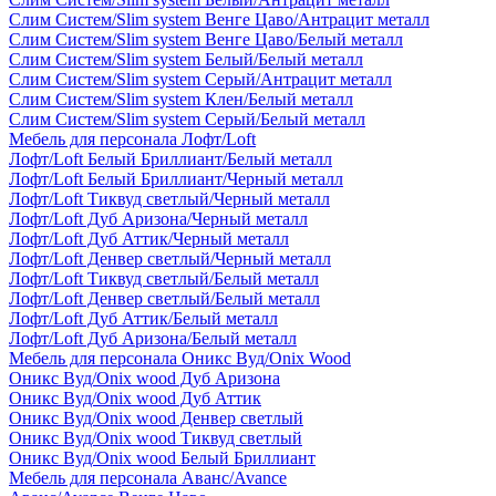
Слим Систем/Slim system Венге Цаво/Антрацит металл
Слим Систем/Slim system Венге Цаво/Белый металл
Слим Систем/Slim system Белый/Белый металл
Слим Систем/Slim system Серый/Антрацит металл
Слим Систем/Slim system Клен/Белый металл
Слим Систем/Slim system Серый/Белый металл
Мебель для персонала Лофт/Loft
Лофт/Loft Белый Бриллиант/Белый металл
Лофт/Loft Белый Бриллиант/Черный металл
Лофт/Loft Тиквуд светлый/Черный металл
Лофт/Loft Дуб Аризона/Черный металл
Лофт/Loft Дуб Аттик/Черный металл
Лофт/Loft Денвер светлый/Черный металл
Лофт/Loft Тиквуд светлый/Белый металл
Лофт/Loft Денвер светлый/Белый металл
Лофт/Loft Дуб Аттик/Белый металл
Лофт/Loft Дуб Аризона/Белый металл
Мебель для персонала Оникс Вуд/Onix Wood
Оникс Вуд/Onix wood Дуб Аризона
Оникс Вуд/Onix wood Дуб Аттик
Оникс Вуд/Onix wood Денвер светлый
Оникс Вуд/Onix wood Тиквуд светлый
Оникс Вуд/Onix wood Белый Бриллиант
Мебель для персонала Аванс/Avance