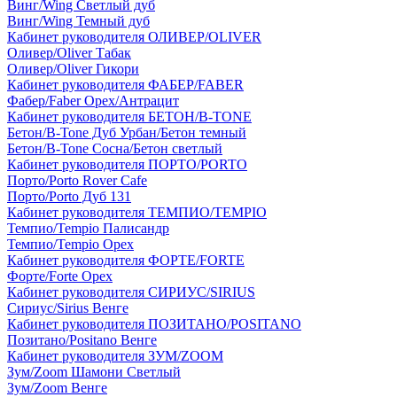
Винг/Wing Светлый дуб
Винг/Wing Темный дуб
Кабинет руководителя ОЛИВЕР/OLIVER
Оливер/Oliver Табак
Оливер/Oliver Гикори
Кабинет руководителя ФАБЕР/FABER
Фабер/Faber Орех/Антрацит
Кабинет руководителя БЕТОН/B-TONE
Бетон/B-Tone Дуб Урбан/Бетон темный
Бетон/B-Tone Сосна/Бетон светлый
Кабинет руководителя ПОРТО/PORTO
Порто/Porto Rover Cafe
Порто/Porto Дуб 131
Кабинет руководителя ТЕМПИО/TEMPIO
Темпио/Tempio Палисандр
Темпио/Tempio Орех
Кабинет руководителя ФОРТЕ/FORTE
Форте/Forte Орех
Кабинет руководителя СИРИУС/SIRIUS
Сириус/Sirius Венге
Кабинет руководителя ПОЗИТАНО/POSITANO
Позитано/Positano Венге
Кабинет руководителя ЗУМ/ZOOM
Зум/Zoom Шамони Светлый
Зум/Zoom Венге