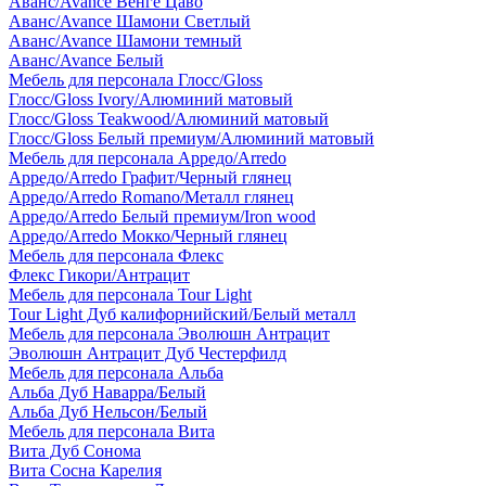
Аванс/Avance Венге Цаво
Аванс/Avance Шамони Светлый
Аванс/Avance Шамони темный
Аванс/Avance Белый
Мебель для персонала Глосс/Gloss
Глосс/Gloss Ivory/Алюминий матовый
Глосс/Gloss Teakwood/Алюминий матовый
Глосс/Gloss Белый премиум/Алюминий матовый
Мебель для персонала Арредо/Arredo
Арредо/Arredo Графит/Черный глянец
Арредо/Arredo Romano/Металл глянец
Арредо/Arredo Белый премиум/Iron wood
Арредо/Arredo Мокко/Черный глянец
Мебель для персонала Флекс
Флекс Гикори/Антрацит
Мебель для персонала Tour Light
Tour Light Дуб калифорнийский/Белый металл
Мебель для персонала Эволюшн Антрацит
Эволюшн Антрацит Дуб Честерфилд
Мебель для персонала Альба
Альба Дуб Наварра/Белый
Альба Дуб Нельсон/Белый
Мебель для персонала Вита
Вита Дуб Сонома
Вита Сосна Карелия