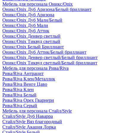
Мебель для персонала Оникс/Onix
Оникс/Onix Дуб Аризона/Белый бриллиант
Оникс/Onix Дуб Аризона
Оникс/Onix Дуб Мали/Белый
Оникс/Onix Дуб Мали
Оникс/Onix Дуб Аттик
Оникс/Onix Денвер светлый
Оникс/Onix Тиквуд светлый
Оникс/Onix Белый Бриллиант
Оникс/Onix Дуб Аттик/Белый бриллиант
Оникс/Onix Денвер светлый/Белый бриллиант
Оникс/Onix Тиквуд светлый/Белый бриллиант
Мебель для персонала Рива/Riva
Рива/Riva Антрацит
Рива/Riva Клен/Металлик
Рива/Riva Венге Цаво
Рива/Riva Клен
Рива/Riva Белый
Рива/Riva Орех Гварнери
Рива/Riva Серый
Мебель для персонала Стайл/Style
Стайл/Style Дуб Наварра
Стайл/Style Вяз благородный
Стайл/Style Акация Лорка
Стайл/Style Белый