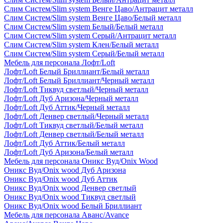
Слим Систем/Slim system Венге Цаво/Антрацит металл
Слим Систем/Slim system Венге Цаво/Белый металл
Слим Систем/Slim system Белый/Белый металл
Слим Систем/Slim system Серый/Антрацит металл
Слим Систем/Slim system Клен/Белый металл
Слим Систем/Slim system Серый/Белый металл
Мебель для персонала Лофт/Loft
Лофт/Loft Белый Бриллиант/Белый металл
Лофт/Loft Белый Бриллиант/Черный металл
Лофт/Loft Тиквуд светлый/Черный металл
Лофт/Loft Дуб Аризона/Черный металл
Лофт/Loft Дуб Аттик/Черный металл
Лофт/Loft Денвер светлый/Черный металл
Лофт/Loft Тиквуд светлый/Белый металл
Лофт/Loft Денвер светлый/Белый металл
Лофт/Loft Дуб Аттик/Белый металл
Лофт/Loft Дуб Аризона/Белый металл
Мебель для персонала Оникс Вуд/Onix Wood
Оникс Вуд/Onix wood Дуб Аризона
Оникс Вуд/Onix wood Дуб Аттик
Оникс Вуд/Onix wood Денвер светлый
Оникс Вуд/Onix wood Тиквуд светлый
Оникс Вуд/Onix wood Белый Бриллиант
Мебель для персонала Аванс/Avance