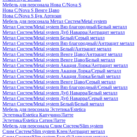
Мебель для персонала Нова С/Nova S
Нова С/Nova S Венге Цаво
Нова С/Nova S Бук Артизан
Мебель для персонала Метал Систем/Metal system
Метал Систем/Metal system Вяз благородный/Белый металл
Метал Систем/Metal system Дуб Наварра/Антрацит металл
Метал Систем/Metal system Белый/Серый металл
Метал Систем/Metal system Вяз благородный/Антрацит металл
Метал Систем/Metal system Белый/Антрацит металл
Метал Систем/Metal system Венге Цаво/Антрацит металл
Метал Систем/Metal system Венге Цаво/Белый металл
Метал Систем/Metal system Акация Лорка/Антрацит металл
Метал Систем/Metal system Акация Лорка/Серый металл
Метал Систем/Metal system Акация Лорка/Белый металл
Метал Систем/Metal system Венге Цаво/Серый металл
Метал Систем/Metal system Вяз благородный/Серый металл
Метал Систем/Metal system Дуб Наварра/Белый металл
Метал Систем/Metal system Дуб Наварра/Серый металл
Метал Систем/Metal system Белый/Белый металл
Мебель для персонала Эстетика/Estetica
Эстетика/Estetica Капучино/Латте
Эстетика/Estetica Сатин/Латте
Мебель для персонала Слим Систем/Slim system
Слим Систем/Slim system Клен/Антрацит металл
Слим Систем/Slim system Белый/Антрацит металл