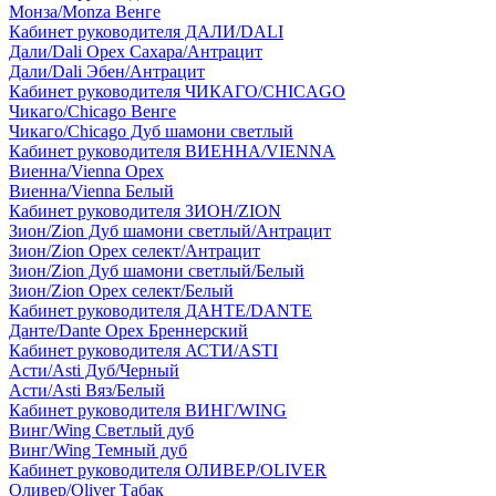
Монза/Monza Венге
Кабинет руководителя ДАЛИ/DALI
Дали/Dali Орех Cахара/Антрацит
Дали/Dali Эбен/Антрацит
Кабинет руководителя ЧИКАГО/CHICAGO
Чикаго/Chicago Венге
Чикаго/Chicago Дуб шамони светлый
Кабинет руководителя ВИЕННА/VIENNA
Виенна/Vienna Орех
Виенна/Vienna Белый
Кабинет руководителя ЗИОН/ZION
Зион/Zion Дуб шамони светлый/Антрацит
Зион/Zion Орех селект/Антрацит
Зион/Zion Дуб шамони светлый/Белый
Зион/Zion Орех селект/Белый
Кабинет руководителя ДАНТЕ/DANTE
Данте/Dante Орех Бреннерский
Кабинет руководителя АСТИ/ASTI
Асти/Asti Дуб/Черный
Асти/Asti Вяз/Белый
Кабинет руководителя ВИНГ/WING
Винг/Wing Светлый дуб
Винг/Wing Темный дуб
Кабинет руководителя ОЛИВЕР/OLIVER
Оливер/Oliver Табак