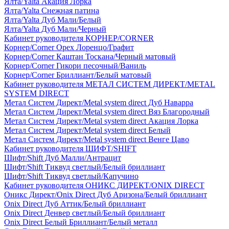
Ялта/Yalta Акация Лорка
Ялта/Yalta Снежная патина
Ялта/Yalta Дуб Мали/Белый
Ялта/Yalta Дуб Мали/Черный
Кабинет руководителя КОРНЕР/CORNER
Корнер/Corner Орех Лоренцо/Графит
Корнер/Corner Каштан Тоскана/Черный матовый
Корнер/Corner Гикори песочный/Ваниль
Корнер/Corner Бриллиант/Белый матовый
Кабинет руководителя МЕТАЛ СИСТЕМ ДИРЕКТ/METAL
SYSTEM DIRECT
Метал Систем Директ/Metal system direct Дуб Наварра
Метал Систем Директ/Metal system direct Вяз Благородный
Метал Систем Директ/Metal system direct Акация Лорка
Метал Систем Директ/Metal system direct Белый
Метал Систем Директ/Metal system direct Венге Цаво
Кабинет руководителя ШИФТ/SHIFT
Шифт/Shift Дуб Малли/Антрацит
Шифт/Shift Тиквуд светлый/Белый бриллиант
Шифт/Shift Тиквуд светлый/Капучино
Кабинет руководителя ОНИКС ДИРЕКТ/ONIX DIRECT
Оникс Директ/Onix Direct Дуб Аризона/Белый бриллиант
Onix Direct Дуб Аттик/Белый бриллиант
Onix Direct Денвер светлый/Белый бриллиант
Onix Direct Белый Бриллиант/Белый металл