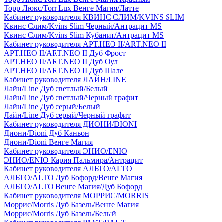
Торр Люкс/Torr Lux Венге Магия/Латте
Кабинет руководителя КВИНС СЛИМ/KVINS SLIM
Квинс Слим/Kvins Slim Черный/Антрацит MS
Квинс Слим/Kvins Slim Кубанит/Антрацит MS
Кабинет руководителя АРТ.НЕО II/ART.NEO II
АРТ.НЕО II/ART.NEO II Дуб Фрост
АРТ.НЕО II/ART.NEO II Дуб Оул
АРТ.НЕО II/ART.NEO II Дуб Шале
Кабинет руководителя ЛАЙН/LINE
Лайн/Line Дуб светлый/Белый
Лайн/Line Дуб светлый/Черный графит
Лайн/Line Дуб серый/Белый
Лайн/Line Дуб серый/Черный графит
Кабинет руководителя ДИОНИ/DIONI
Диони/Dioni Дуб Каньон
Диони/Dioni Венге Магия
Кабинет руководителя ЭНИО/ENIO
ЭНИО/ENIO Кария Пальмира/Антрацит
Кабинет руководителя АЛЬТО/ALTO
АЛЬТО/ALTO Дуб Бофорд/Венге Магия
АЛЬТО/ALTO Венге Магия/Дуб Бофорд
Кабинет руководителя МОРРИС/MORRIS
Моррис/Morris Дуб Базель/Венге Магия
Моррис/Morris Дуб Базель/Белый