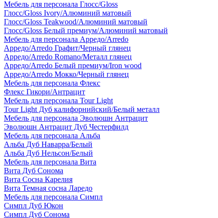
Мебель для персонала Глосс/Gloss
Глосс/Gloss Ivory/Алюминий матовый
Глосс/Gloss Teakwood/Алюминий матовый
Глосс/Gloss Белый премиум/Алюминий матовый
Мебель для персонала Арредо/Arredo
Арредо/Arredo Графит/Черный глянец
Арредо/Arredo Romano/Металл глянец
Арредо/Arredo Белый премиум/Iron wood
Арредо/Arredo Мокко/Черный глянец
Мебель для персонала Флекс
Флекс Гикори/Антрацит
Мебель для персонала Tour Light
Tour Light Дуб калифорнийский/Белый металл
Мебель для персонала Эволюшн Антрацит
Эволюшн Антрацит Дуб Честерфилд
Мебель для персонала Альба
Альба Дуб Наварра/Белый
Альба Дуб Нельсон/Белый
Мебель для персонала Вита
Вита Дуб Сонома
Вита Сосна Карелия
Вита Темная сосна Ларедо
Мебель для персонала Симпл
Симпл Дуб Юкон
Симпл Дуб Сонома