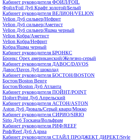
Кабинет руководителя ФОЙЛ/FOIL
Фойл/Foil Дуб Крафт золотой/Белый
Кабинет руководителя ВЕЛИОН/VELION
Velion Дуб сильвер/Нефрит
Velion Дуб сильвер/Аметист
Velion Дуб сильвер/Яшма черный
Velion Кобра/Аметист
Velion Кобра/Нефрит
Кобра/Яшма черный
Кабинет руководителя БРОНКС
Бронкс Орех американский/Железно-серый
Кабинет руководителя ДАВОС/DAVOS
Давос/Davos Дуб шоколад
Кабинет руководителя БОСТОН/BOSTON
Бостон/Boston Венге
Бостон/Boston Дуб Атланта
Кабинет руководителя ПОЙНТ/POINT
Пойнт/Point Дуб Апрельский
Кабинет руководителя АСТОН/ASTON
Aston Дуб Дюваль/Серый кварц/Мокко
Кабинет руководителя СИРИО/SIRIO
Sirio Дуб Тоскана/Вольфрам
Кабинет руководителя РИФ/REEF
Риф/Reef Дуб Адриа
Кабинет руководителя СТАЙЛ ПРОДЖЕКТ ДИРЕКТ/Style