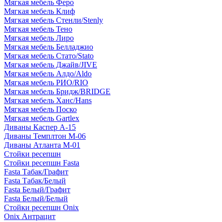
Мягкая мебель Феро
Мягкая мебель Клиф
Мягкая мебель Стенли/Stenly
Мягкая мебель Тено
Мягкая мебель Лиро
Мягкая мебель Белладжио
Мягкая мебель Стато/Stato
Мягкая мебель Джайв/JIVE
Мягкая мебель Алдо/Aldo
Мягкая мебель РИО/RIO
Мягкая мебель Бридж/BRIDGE
Мягкая мебель Ханс/Hans
Мягкая мебель Поско
Мягкая мебель Gartlex
Диваны Каспер А-15
Диваны Темплтон М-06
Диваны Атланта М-01
Стойки ресепшн
Стойки ресепшн Fasta
Fasta Табак/Графит
Fasta Табак/Белый
Fasta Белый/Графит
Fasta Белый/Белый
Стойки ресепшн Onix
Onix Антрацит