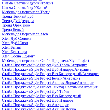
Сигма Светлый дуб/Антрацит
Сигма Светлый дуб/Белый
Мебель для персонала Тренд
Тренд Темный дуб
Тренд Дуб феррара
Тренд Орех экко
Тренд Белый
Мебель для персонала Xten
Xten Дуб Сонома
Xten Дуб Юкон
Xten Белый
Xten Бук тиара
Xten Сосна Эдмонт
Мебель для персонала Стайл Проджект/Style Project
Стайл Проджект/Style Project Дуб Табак/Антрацит
Стайл Проджект/Style Project Дуб Наварра/Антрацит
Стайл Проджект/Style Project Вяз Благородный/Антрацит
Стайл Проджект/Style Project Белый/Антрацит
Стайл Проджект/Style Project Акация Лорка/Антрацит
Стайл Проджект/Style Project Тиквуд Светлый/Антрацит
Стайл Проджект/Style Project Дуб Табак
Стайл Проджект/Style Project Вяз Благородный
Стайл Проджект/Style Project Дуб Наварра
Стайл Проджект/Style Project Антрацит
Стайл Проджект/Style Project Акация Лорка