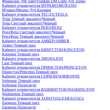
Франклин ДМ Лайт/Franklin DM Light Дуб Термо
Кабинет руководителя МУРАНО/MURANO
Мурано/Murano Дуб Кальяри
Кабинет руководителя ТЕСЛА/TESLA
Tesla Темный эвкалипт/Черный
Tesla Светлый эвкалипт/Черный
Кабинет руководителя РЕНЗ/RENZ
Ренз/Renz Светлый эвкалипт/Черный
Ренз/Renz Темный эвкалипт/Черный
Кабинет руководителя АМБЕР/AMBER
Amber Темный орех
Кабинет руководителя КИНГСТОН/KINGSTON
Kingston Темный орех
Кабинет руководителя ЛИОН/LION
Lion Темный орех
Кабинет руководителя ПРИНСТОН/PRINCETON
Принстон/Princeton Темный орех
Кабинет руководителя СОРБОН/SORBONNE
Sorbonne Темный орех
Sorbonne Палисандр
Кабинет руководителя ВАШИНГТОН/WASHINGTON
Washington Темный орех
Кабинет руководителя ЗАРАГОЗА/ZARAGOZA
Zaragoza Темный орех
Zaragoza Палисандр