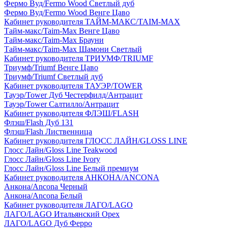
Фермо Вуд/Fermo Wood Светлый дуб
Фермо Вуд/Fermo Wood Венге Цаво
Кабинет руководителя ТАЙМ-МАКС/TAIM-MAX
Тайм-макс/Taim-Max Венге Цаво
Тайм-макс/Taim-Max Брауни
Тайм-макс/Taim-Max Шамони Светлый
Кабинет руководителя ТРИУМФ/TRIUMF
Триумф/Triumf Венге Цаво
Триумф/Triumf Светлый дуб
Кабинет руководителя ТАУЭР/TOWER
Тауэр/Tower Дуб Честерфилд/Антрацит
Тауэр/Tower Салтилло/Антрацит
Кабинет руководителя ФЛЭШ/FLASH
Флэш/Flash Дуб 131
Флэш/Flash Лиственница
Кабинет руководителя ГЛОСС ЛАЙН/GLOSS LINE
Глосс Лайн/Gloss Line Teakwood
Глосс Лайн/Gloss Line Ivory
Глосс Лайн/Gloss Line Белый премиум
Кабинет руководителя АНКОНА/ANCONA
Анкона/Ancona Черный
Анкона/Ancona Белый
Кабинет руководителя ЛАГО/LAGO
ЛАГО/LAGO Итальянский Орех
ЛАГО/LAGO Дуб Ферро