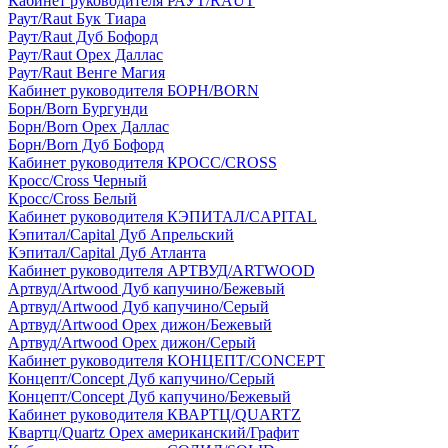
Кабинет руководителя РАУТ/RAUT
Раут/Raut Бук Тиара
Раут/Raut Дуб Бофорд
Раут/Raut Орех Даллас
Раут/Raut Венге Магия
Кабинет руководителя БОРН/BORN
Борн/Born Бургунди
Борн/Born Орех Даллас
Борн/Born Дуб Бофорд
Кабинет руководителя КРОСС/CROSS
Кросс/Cross Черный
Кросс/Cross Белый
Кабинет руководителя КЭПИТАЛ/CAPITAL
Кэпитал/Capital Дуб Апрельский
Кэпитал/Capital Дуб Атланта
Кабинет руководителя АРТВУД/ARTWOOD
Артвуд/Artwood Дуб капучино/Бежевый
Артвуд/Artwood Дуб капучино/Серый
Артвуд/Artwood Орех дижон/Бежевый
Артвуд/Artwood Орех дижон/Серый
Кабинет руководителя КОНЦЕПТ/CONCEPT
Концепт/Concept Дуб капучино/Серый
Концепт/Concept Дуб капучино/Бежевый
Кабинет руководителя КВАРТЦ/QUARTZ
Квартц/Quartz Орех американский/Графит