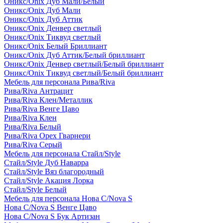
Оникс/Onix Дуб Мали/Белый
Оникс/Onix Дуб Мали
Оникс/Onix Дуб Аттик
Оникс/Onix Денвер светлый
Оникс/Onix Тиквуд светлый
Оникс/Onix Белый Бриллиант
Оникс/Onix Дуб Аттик/Белый бриллиант
Оникс/Onix Денвер светлый/Белый бриллиант
Оникс/Onix Тиквуд светлый/Белый бриллиант
Мебель для персонала Рива/Riva
Рива/Riva Антрацит
Рива/Riva Клен/Металлик
Рива/Riva Венге Цаво
Рива/Riva Клен
Рива/Riva Белый
Рива/Riva Орех Гварнери
Рива/Riva Серый
Мебель для персонала Стайл/Style
Стайл/Style Дуб Наварра
Стайл/Style Вяз благородный
Стайл/Style Акация Лорка
Стайл/Style Белый
Мебель для персонала Нова С/Nova S
Нова С/Nova S Венге Цаво
Нова С/Nova S Бук Артизан