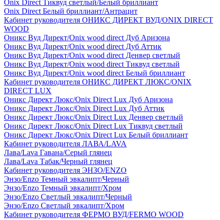
Onix Direct Тиквуд светлый/Белый бриллиант
Onix Direct Белый бриллиант/Антрацит
Кабинет руководителя ОНИКС ДИРЕКТ ВУД/ONIX DIRECT
WOOD
Оникс Вуд Директ/Onix wood direct Дуб Аризона
Оникс Вуд Директ/Onix wood direct Дуб Аттик
Оникс Вуд Директ/Onix wood direct Денвер светлый
Оникс Вуд Директ/Onix wood direct Тиквуд светлый
Оникс Вуд Директ/Onix wood direct Белый бриллиант
Кабинет руководителя ОНИКС ДИРЕКТ ЛЮКС/ONIX
DIRECT LUX
Оникс Директ Люкс/Onix Direct Lux Дуб Аризона
Оникс Директ Люкс/Onix Direct Lux Дуб Аттик
Оникс Директ Люкс/Onix Direct Lux Денвер светлый
Оникс Директ Люкс/Onix Direct Lux Тиквуд светлый
Оникс Директ Люкс/Onix Direct Lux Белый бриллиант
Кабинет руководителя ЛАВА/LAVA
Лава/Lava Гавана/Серый глянец
Лава/Lava Табак/Черный глянец
Кабинет руководителя ЭНЗО/ENZO
Энзо/Enzo Темный эвкалипт/Черный
Энзо/Enzo Темный эвкалипт/Хром
Энзо/Enzo Светлый эвкалипт/Черный
Энзо/Enzo Светлый эвкалипт/Хром
Кабинет руководителя ФЕРМО ВУД/FERMO WOOD