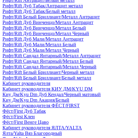
Рифт/Rift Антрацит/Белый металл
Рифт/Rift Дуб Табак/Антрацит металл
Рифт/Rift Дуб Табак/Белый металл
Рифт/Rift Белый Бриллиант/Металл Антрацит
Рифт/Rift Дуб Винченцо/Металл Антрацит
Рифт/Rift Дуб Винченцо/Металл Белый
Рифт/Rift Дуб Винченцо/Металл Черный
Рифт/Rift Дуб Мали/Металл Антрацит
Рифт/Rift Дуб Мали/Металл Белый
Рифт/Rift Дуб Мали/Металл Черный
Рифт/Rift Сандал Янтарный/Металл Антрацит
Рифт/Rift Сандал Янтарный/Металл Белый
Рифт/Rift Сандал Янтарный/Металл Черный
Рифт/Rift Белый Бриллиант/Черный металл
Рифт/Rift Белый Бриллиант/Белый металл
Кабинет руководителя
Кабинет руководителя КИУ ДМ/KYU DM
Киу Дм/Kyu Dm Дуб Кендал/Черный матовый
Киу Дм/Kyu Dm Акация/Белый
Кабинет руководителя ФЁСТ/FIRST
Фёст/First Дуб Табак
Фёст/First Клен
Фёст/First Венге Цаво
Кабинет руководителя ЯЛТА/YALTA
Ялта/Yalta Вяз Благородный