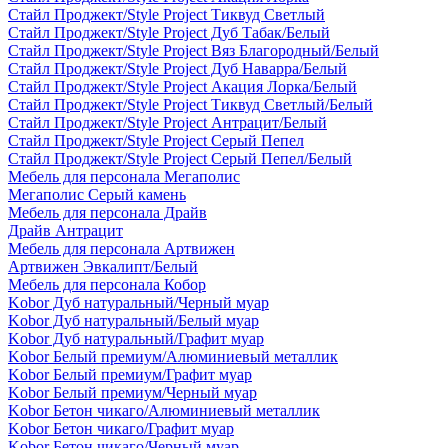
Стайл Проджект/Style Project Тиквуд Светлый
Стайл Проджект/Style Project Дуб Табак/Белый
Стайл Проджект/Style Project Вяз Благородный/Белый
Стайл Проджект/Style Project Дуб Наварра/Белый
Стайл Проджект/Style Project Акация Лорка/Белый
Стайл Проджект/Style Project Тиквуд Светлый/Белый
Стайл Проджект/Style Project Антрацит/Белый
Стайл Проджект/Style Project Серый Пепел
Стайл Проджект/Style Project Серый Пепел/Белый
Мебель для персонала Мегаполис
Мегаполис Серый камень
Мебель для персонала Драйв
Драйв Антрацит
Мебель для персонала Артвижен
Артвижен Эвкалипт/Белый
Мебель для персонала Кобор
Kobor Дуб натуральный/Черный муар
Kobor Дуб натуральный/Белый муар
Kobor Дуб натуральный/Графит муар
Kobor Белый премиум/Алюминиевый металлик
Kobor Белый премиум/Графит муар
Kobor Белый премиум/Черный муар
Kobor Бетон чикаго/Алюминиевый металлик
Kobor Бетон чикаго/Графит муар
Kobor Бетон чикаго/Черный муар