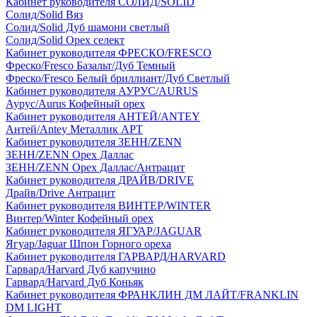
Кабинет руководителя СОЛИД/SOLID
Солид/Solid Вяз
Солид/Solid Дуб шамони светлый
Солид/Solid Орех селект
Кабинет руководителя ФРЕСКО/FRESCO
Фреско/Fresco Базальт/Дуб Темный
Фреско/Fresco Белый бриллиант/Дуб Светлый
Кабинет руководителя АУРУС/AURUS
Аурус/Aurus Кофейный орех
Кабинет руководителя АНТЕЙ/ANTEY
Антей/Antey Металлик АРТ
Кабинет руководителя ЗЕНН/ZENN
ЗЕНН/ZENN Орех Даллас
ЗЕНН/ZENN Орех Даллас/Антрацит
Кабинет руководителя ДРАЙВ/DRIVE
Драйв/Drive Антрацит
Кабинет руководителя ВИНТЕР/WINTER
Винтер/Winter Кофейный орех
Кабинет руководителя ЯГУАР/JAGUAR
Ягуар/Jaguar Шпон Горного ореха
Кабинет руководителя ГАРВАРД/HARVARD
Гарвард/Harvard Дуб капучино
Гарвард/Harvard Дуб Коньяк
Кабинет руководителя ФРАНКЛИН ДМ ЛАЙТ/FRANKLIN
DM LIGHT