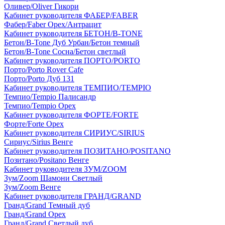
Оливер/Oliver Гикори
Кабинет руководителя ФАБЕР/FABER
Фабер/Faber Орех/Антрацит
Кабинет руководителя БЕТОН/B-TONE
Бетон/B-Tone Дуб Урбан/Бетон темный
Бетон/B-Tone Сосна/Бетон светлый
Кабинет руководителя ПОРТО/PORTO
Порто/Porto Rover Cafe
Порто/Porto Дуб 131
Кабинет руководителя ТЕМПИО/TEMPIO
Темпио/Tempio Палисандр
Темпио/Tempio Орех
Кабинет руководителя ФОРТЕ/FORTE
Форте/Forte Орех
Кабинет руководителя СИРИУС/SIRIUS
Сириус/Sirius Венге
Кабинет руководителя ПОЗИТАНО/POSITANO
Позитано/Positano Венге
Кабинет руководителя ЗУМ/ZOOM
Зум/Zoom Шамони Светлый
Зум/Zoom Венге
Кабинет руководителя ГРАНД/GRAND
Гранд/Grand Темный дуб
Гранд/Grand Орех
Гранд/Grand Светлый дуб