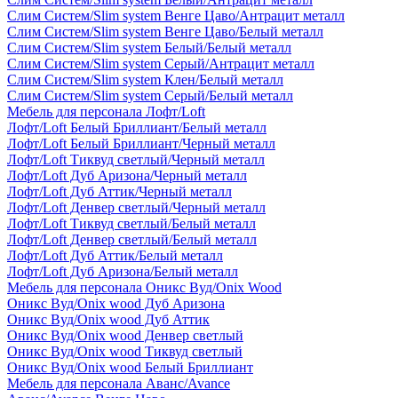
Слим Систем/Slim system Венге Цаво/Антрацит металл
Слим Систем/Slim system Венге Цаво/Белый металл
Слим Систем/Slim system Белый/Белый металл
Слим Систем/Slim system Серый/Антрацит металл
Слим Систем/Slim system Клен/Белый металл
Слим Систем/Slim system Серый/Белый металл
Мебель для персонала Лофт/Loft
Лофт/Loft Белый Бриллиант/Белый металл
Лофт/Loft Белый Бриллиант/Черный металл
Лофт/Loft Тиквуд светлый/Черный металл
Лофт/Loft Дуб Аризона/Черный металл
Лофт/Loft Дуб Аттик/Черный металл
Лофт/Loft Денвер светлый/Черный металл
Лофт/Loft Тиквуд светлый/Белый металл
Лофт/Loft Денвер светлый/Белый металл
Лофт/Loft Дуб Аттик/Белый металл
Лофт/Loft Дуб Аризона/Белый металл
Мебель для персонала Оникс Вуд/Onix Wood
Оникс Вуд/Onix wood Дуб Аризона
Оникс Вуд/Onix wood Дуб Аттик
Оникс Вуд/Onix wood Денвер светлый
Оникс Вуд/Onix wood Тиквуд светлый
Оникс Вуд/Onix wood Белый Бриллиант
Мебель для персонала Аванс/Avance