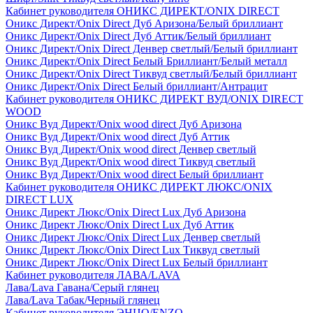
Кабинет руководителя ОНИКС ДИРЕКТ/ONIX DIRECT
Оникс Директ/Onix Direct Дуб Аризона/Белый бриллиант
Оникс Директ/Onix Direct Дуб Аттик/Белый бриллиант
Оникс Директ/Onix Direct Денвер светлый/Белый бриллиант
Оникс Директ/Onix Direct Белый Бриллиант/Белый металл
Оникс Директ/Onix Direct Тиквуд светлый/Белый бриллиант
Оникс Директ/Onix Direct Белый бриллиант/Антрацит
Кабинет руководителя ОНИКС ДИРЕКТ ВУД/ONIX DIRECT
WOOD
Оникс Вуд Директ/Onix wood direct Дуб Аризона
Оникс Вуд Директ/Onix wood direct Дуб Аттик
Оникс Вуд Директ/Onix wood direct Денвер светлый
Оникс Вуд Директ/Onix wood direct Тиквуд светлый
Оникс Вуд Директ/Onix wood direct Белый бриллиант
Кабинет руководителя ОНИКС ДИРЕКТ ЛЮКС/ONIX
DIRECT LUX
Оникс Директ Люкс/Onix Direct Lux Дуб Аризона
Оникс Директ Люкс/Onix Direct Lux Дуб Аттик
Оникс Директ Люкс/Onix Direct Lux Денвер светлый
Оникс Директ Люкс/Onix Direct Lux Тиквуд светлый
Оникс Директ Люкс/Onix Direct Lux Белый бриллиант
Кабинет руководителя ЛАВА/LAVA
Лава/Lava Гавана/Серый глянец
Лава/Lava Табак/Черный глянец
Кабинет руководителя ЭНЦО/ENZO