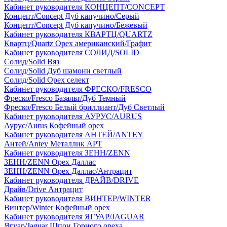
Кабинет руководителя КОНЦЕПТ/CONCEPT
Концепт/Concept Дуб капучино/Серый
Концепт/Concept Дуб капучино/Бежевый
Кабинет руководителя КВАРТЦ/QUARTZ
Квартц/Quartz Орех американский/Графит
Кабинет руководителя СОЛИД/SOLID
Солид/Solid Вяз
Солид/Solid Дуб шамони светлый
Солид/Solid Орех селект
Кабинет руководителя ФРЕСКО/FRESCO
Фреско/Fresco Базальт/Дуб Темный
Фреско/Fresco Белый бриллиант/Дуб Светлый
Кабинет руководителя АУРУС/AURUS
Аурус/Aurus Кофейный орех
Кабинет руководителя АНТЕЙ/ANTEY
Антей/Antey Металлик АРТ
Кабинет руководителя ЗЕНН/ZENN
ЗЕНН/ZENN Орех Даллас
ЗЕНН/ZENN Орех Даллас/Антрацит
Кабинет руководителя ДРАЙВ/DRIVE
Драйв/Drive Антрацит
Кабинет руководителя ВИНТЕР/WINTER
Винтер/Winter Кофейный орех
Кабинет руководителя ЯГУАР/JAGUAR
Ягуар/Jaguar Шпон Горного ореха