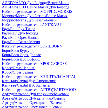
АЛЬТО/ALTO Дуб Бофорд/Венге Магия
АЛЬТО/ALTO Венге Магия/Дуб Бофорд
Кабинет руководителя МОРРИС/MORRIS
Моррис/Morris Дуб Базель/Венге Магия
Моррис/Morris Дуб Базель/Белый
Кабинет руководителя РАУТ/RAUT
Раут/Raut Бук Тиара
Раут/Raut Дуб Бофорд
Раут/Raut Орех Даллас
Раут/Raut Венге Магия
Кабинет руководителя БОРН/BORN
Борн/Born Бургунди
Борн/Born Орех Даллас
Борн/Born Дуб Бофорд
Кабинет руководителя КРОСС/CROSS
Кросс/Cross Черный
Кросс/Cross Белый
Кабинет руководителя КЭПИТАЛ/CAPITAL
Кэпитал/Capital Дуб Апрельский
Кэпитал/Capital Дуб Атланта
Кабинет руководителя АРТВУД/ARTWOOD
Артвуд/Artwood Дуб капучино/Бежевый
Артвуд/Artwood Дуб капучино/Серый
Артвуд/Artwood Орех дижон/Бежевый
Артвуд/Artwood Орех дижон/Серый