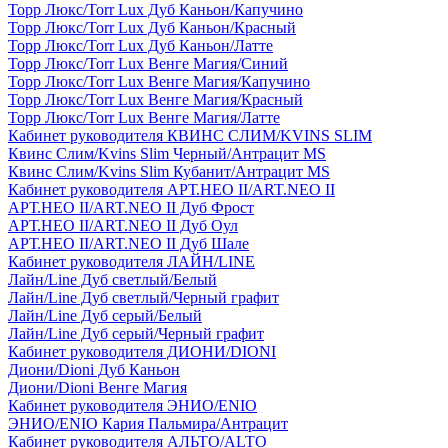
Торр Люкс/Torr Lux Дуб Каньон/Капучино
Торр Люкс/Torr Lux Дуб Каньон/Красный
Торр Люкс/Torr Lux Дуб Каньон/Латте
Торр Люкс/Torr Lux Венге Магия/Синий
Торр Люкс/Torr Lux Венге Магия/Капучино
Торр Люкс/Torr Lux Венге Магия/Красный
Торр Люкс/Torr Lux Венге Магия/Латте
Кабинет руководителя КВИНС СЛИМ/KVINS SLIM
Квинс Слим/Kvins Slim Черный/Антрацит MS
Квинс Слим/Kvins Slim Кубанит/Антрацит MS
Кабинет руководителя АРТ.НЕО II/ART.NEO II
АРТ.НЕО II/ART.NEO II Дуб Фрост
АРТ.НЕО II/ART.NEO II Дуб Оул
АРТ.НЕО II/ART.NEO II Дуб Шале
Кабинет руководителя ЛАЙН/LINE
Лайн/Line Дуб светлый/Белый
Лайн/Line Дуб светлый/Черный графит
Лайн/Line Дуб серый/Белый
Лайн/Line Дуб серый/Черный графит
Кабинет руководителя ДИОНИ/DIONI
Диони/Dioni Дуб Каньон
Диони/Dioni Венге Магия
Кабинет руководителя ЭНИО/ENIO
ЭНИО/ENIO Кария Пальмира/Антрацит
Кабинет руководителя АЛЬТО/ALTO