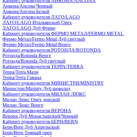
Кабинет руководителя АНКОНА/ANCONA
Анкона/Ancona Черный
Анкона/Ancona Белый
Кабинет руководителя ЛАГО/LAGO
ЛАГО/LAGO Итальянский Орех
ЛАГО/LAGO Дуб Ферро
Кабинет руководителя ФЕРМО МЕТАЛ/FERMO METAL
Фермо Метал/Fermo Metal Дуб светлый
Фермо Метал/Fermo Metal Венге
Кабинет руководителя РОТОНДА/ROTONDA
Ротонда/Rotonda Венге
Ротонда/Rotonda Дуб светлый
Кабинет руководителя ТЕРРА/TERRA
Терра/Terra Мали
Терра/Terra Гавана
Кабинет руководителя МИНИСТРИ/MINISTRY
Министри/Ministry Дуб шоколад
Кабинет руководителя МИЛАН ЛЮКС
Милан Люкс Орех донской
Милан Люкс Венге
Кабинет руководителя ВЕРОНА
Верона Дуб Монастырский/Черный
Кабинет руководителя БЕРН/BERN
Берн/Bern Дуб Апрельский
Берн/Bern Темный орех