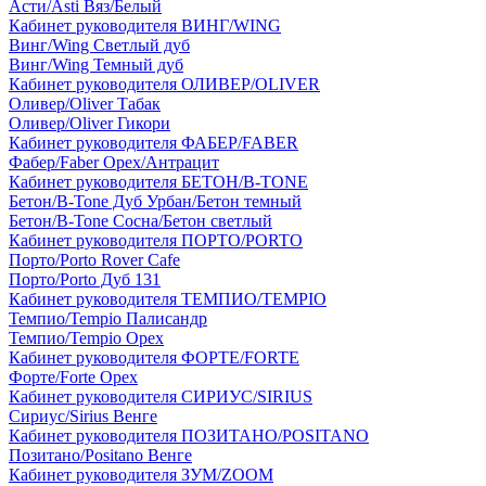
Асти/Asti Вяз/Белый
Кабинет руководителя ВИНГ/WING
Винг/Wing Светлый дуб
Винг/Wing Темный дуб
Кабинет руководителя ОЛИВЕР/OLIVER
Оливер/Oliver Табак
Оливер/Oliver Гикори
Кабинет руководителя ФАБЕР/FABER
Фабер/Faber Орех/Антрацит
Кабинет руководителя БЕТОН/B-TONE
Бетон/B-Tone Дуб Урбан/Бетон темный
Бетон/B-Tone Сосна/Бетон светлый
Кабинет руководителя ПОРТО/PORTO
Порто/Porto Rover Cafe
Порто/Porto Дуб 131
Кабинет руководителя ТЕМПИО/TEMPIO
Темпио/Tempio Палисандр
Темпио/Tempio Орех
Кабинет руководителя ФОРТЕ/FORTE
Форте/Forte Орех
Кабинет руководителя СИРИУС/SIRIUS
Сириус/Sirius Венге
Кабинет руководителя ПОЗИТАНО/POSITANO
Позитано/Positano Венге
Кабинет руководителя ЗУМ/ZOOM