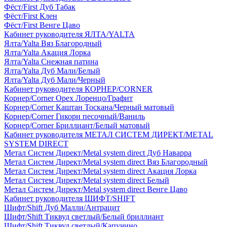
Фёст/First Дуб Табак
Фёст/First Клен
Фёст/First Венге Цаво
Кабинет руководителя ЯЛТА/YALTA
Ялта/Yalta Вяз Благородный
Ялта/Yalta Акация Лорка
Ялта/Yalta Снежная патина
Ялта/Yalta Дуб Мали/Белый
Ялта/Yalta Дуб Мали/Черный
Кабинет руководителя КОРНЕР/CORNER
Корнер/Corner Орех Лоренцо/Графит
Корнер/Corner Каштан Тоскана/Черный матовый
Корнер/Corner Гикори песочный/Ваниль
Корнер/Corner Бриллиант/Белый матовый
Кабинет руководителя МЕТАЛ СИСТЕМ ДИРЕКТ/METAL
SYSTEM DIRECT
Метал Систем Директ/Metal system direct Дуб Наварра
Метал Систем Директ/Metal system direct Вяз Благородный
Метал Систем Директ/Metal system direct Акация Лорка
Метал Систем Директ/Metal system direct Белый
Метал Систем Директ/Metal system direct Венге Цаво
Кабинет руководителя ШИФТ/SHIFT
Шифт/Shift Дуб Малли/Антрацит
Шифт/Shift Тиквуд светлый/Белый бриллиант
Шифт/Shift Тиквуд светлый/Капучино