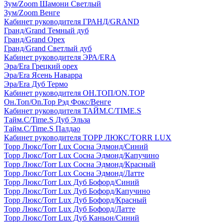
Зум/Zoom Шамони Светлый
Зум/Zoom Венге
Кабинет руководителя ГРАНД/GRAND
Гранд/Grand Темный дуб
Гранд/Grand Орех
Гранд/Grand Светлый дуб
Кабинет руководителя ЭРА/ERA
Эра/Era Грецкий орех
Эра/Era Ясень Наварра
Эра/Era Дуб Термо
Кабинет руководителя ОН.ТОП/ON.TOP
Он.Топ/On.Top Рэд Фокс/Венге
Кабинет руководителя ТАЙМ.С/TIME.S
Тайм.С/Time.S Дуб Эльза
Тайм.С/Time.S Палдао
Кабинет руководителя ТОРР ЛЮКС/TORR LUX
Торр Люкс/Torr Lux Сосна Эдмонд/Синий
Торр Люкс/Torr Lux Сосна Эдмонд/Капучино
Торр Люкс/Torr Lux Сосна Эдмонд/Красный
Торр Люкс/Torr Lux Сосна Эдмонд/Латте
Торр Люкс/Torr Lux Дуб Бофорд/Синий
Торр Люкс/Torr Lux Дуб Бофорд/Капучино
Торр Люкс/Torr Lux Дуб Бофорд/Красный
Торр Люкс/Torr Lux Дуб Бофорд/Латте
Торр Люкс/Torr Lux Дуб Каньон/Синий