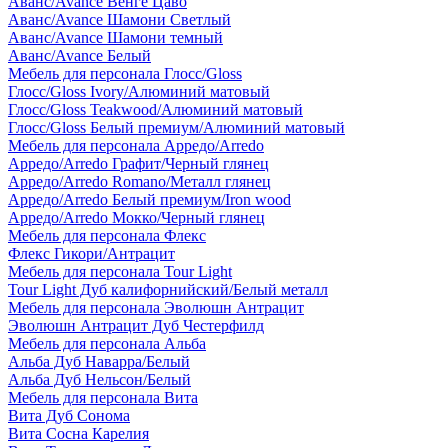
Аванс/Avance Венге Цаво
Аванс/Avance Шамони Светлый
Аванс/Avance Шамони темный
Аванс/Avance Белый
Мебель для персонала Глосс/Gloss
Глосс/Gloss Ivory/Алюминий матовый
Глосс/Gloss Teakwood/Алюминий матовый
Глосс/Gloss Белый премиум/Алюминий матовый
Мебель для персонала Арредо/Arredo
Арредо/Arredo Графит/Черный глянец
Арредо/Arredo Romano/Металл глянец
Арредо/Arredo Белый премиум/Iron wood
Арредо/Arredo Мокко/Черный глянец
Мебель для персонала Флекс
Флекс Гикори/Антрацит
Мебель для персонала Tour Light
Tour Light Дуб калифорнийский/Белый металл
Мебель для персонала Эволюшн Антрацит
Эволюшн Антрацит Дуб Честерфилд
Мебель для персонала Альба
Альба Дуб Наварра/Белый
Альба Дуб Нельсон/Белый
Мебель для персонала Вита
Вита Дуб Сонома
Вита Сосна Карелия