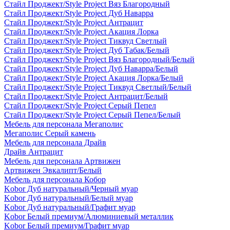
Стайл Проджект/Style Project Вяз Благородный
Стайл Проджект/Style Project Дуб Наварра
Стайл Проджект/Style Project Антрацит
Стайл Проджект/Style Project Акация Лорка
Стайл Проджект/Style Project Тиквуд Светлый
Стайл Проджект/Style Project Дуб Табак/Белый
Стайл Проджект/Style Project Вяз Благородный/Белый
Стайл Проджект/Style Project Дуб Наварра/Белый
Стайл Проджект/Style Project Акация Лорка/Белый
Стайл Проджект/Style Project Тиквуд Светлый/Белый
Стайл Проджект/Style Project Антрацит/Белый
Стайл Проджект/Style Project Серый Пепел
Стайл Проджект/Style Project Серый Пепел/Белый
Мебель для персонала Мегаполис
Мегаполис Серый камень
Мебель для персонала Драйв
Драйв Антрацит
Мебель для персонала Артвижен
Артвижен Эвкалипт/Белый
Мебель для персонала Кобор
Kobor Дуб натуральный/Черный муар
Kobor Дуб натуральный/Белый муар
Kobor Дуб натуральный/Графит муар
Kobor Белый премиум/Алюминиевый металлик
Kobor Белый премиум/Графит муар