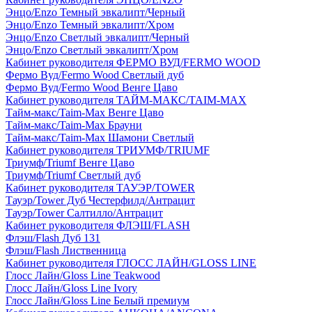
Энцо/Enzo Темный эвкалипт/Черный
Энцо/Enzo Темный эвкалипт/Хром
Энцо/Enzo Светлый эвкалипт/Черный
Энцо/Enzo Светлый эвкалипт/Хром
Кабинет руководителя ФЕРМО ВУД/FERMO WOOD
Фермо Вуд/Fermo Wood Светлый дуб
Фермо Вуд/Fermo Wood Венге Цаво
Кабинет руководителя ТАЙМ-МАКС/TAIM-MAX
Тайм-макс/Taim-Max Венге Цаво
Тайм-макс/Taim-Max Брауни
Тайм-макс/Taim-Max Шамони Светлый
Кабинет руководителя ТРИУМФ/TRIUMF
Триумф/Triumf Венге Цаво
Триумф/Triumf Светлый дуб
Кабинет руководителя ТАУЭР/TOWER
Тауэр/Tower Дуб Честерфилд/Антрацит
Тауэр/Tower Салтилло/Антрацит
Кабинет руководителя ФЛЭШ/FLASH
Флэш/Flash Дуб 131
Флэш/Flash Лиственница
Кабинет руководителя ГЛОСС ЛАЙН/GLOSS LINE
Глосс Лайн/Gloss Line Teakwood
Глосс Лайн/Gloss Line Ivory
Глосс Лайн/Gloss Line Белый премиум