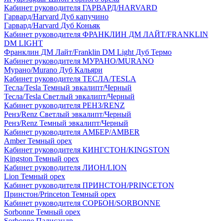
Кабинет руководителя ГАРВАРД/HARVARD
Гарвард/Harvard Дуб капучино
Гарвард/Harvard Дуб Коньяк
Кабинет руководителя ФРАНКЛИН ДМ ЛАЙТ/FRANKLIN
DM LIGHT
Франклин ДМ Лайт/Franklin DM Light Дуб Термо
Кабинет руководителя МУРАНО/MURANO
Мурано/Murano Дуб Кальяри
Кабинет руководителя ТЕСЛА/TESLA
Тесла/Tesla Темный эвкалипт/Черный
Тесла/Tesla Светлый эвкалипт/Черный
Кабинет руководителя РЕНЗ/RENZ
Ренз/Renz Светлый эвкалипт/Черный
Ренз/Renz Темный эвкалипт/Черный
Кабинет руководителя АМБЕР/AMBER
Amber Темный орех
Кабинет руководителя КИНГСТОН/KINGSTON
Kingston Темный орех
Кабинет руководителя ЛИОН/LION
Lion Темный орех
Кабинет руководителя ПРИНСТОН/PRINCETON
Принстон/Princeton Темный орех
Кабинет руководителя СОРБОН/SORBONNE
Sorbonne Темный орех
Sorbonne Палисандр