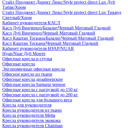
Стайл Проджект Директ Люкс/Style project direct Lux Дуб
Табак/Хром
Стайл Проджект Директ Люкс/Style project direct Lux Тиквуд
Светлый/Хром
Кабинет руководителя КАСЛ
Касл Дуб Винченцо/Базальт/Черный Матовый Гладкий
Касл Дуб Винченцо/Черный Матовый Гладкий
Касл Каштан Тоскана/Базальт/Черный Матовый Гладкий
Касл Каштан Тоскана/Черный Матовый Гладкий
Кабинет руководителя НУАР/NUAR
Нуар/Nuar Дуб Монте
Офисные кресла и стулья
Офисные кресла
Эргономичные офисные кресла
Офисное кресло из ткани
Офисные кресла дизайнерские
Офисные кресла Samurai черное
Офисные кресла с нагрузкой до 150 кг
Офисные кресла с нагрузкой до 200 кг
Офисные кресла для большого веса
Кресла для руководителя
Кресла руководителя из ткани
Кресла руководителя Metta
Кресла руководителя экокожа
Кресла руководителя Chairman