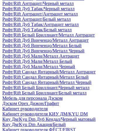
Рифт/Rift Антрацит/Черный металл
Рифт/Rift Дуб Табак/Черный металл
Рифт/Rift Антрацит/Антрацит металл
Рифт/Rift Антрацит/Белый металл
Рифт/Rift Дуб Табак/Антрацит металл
Рифт/Rift Дуб Табак/Белый металл
Рифт/Rift Белый Бриллиант/Металл Антрацит
Рифт/Rift Дуб Винченцо/Металл Антрацит
Рифт/Rift Дуб Винченцо/Металл Белый
Рифт/Rift Дуб Винченцо/Металл Черный
Рифт/Rift Дуб Мали/Металл Антрацит
Рифт/Rift Дуб Мали/Металл Белый
Рифт/Rift Дуб Мали/Металл Черный
Рифт/Rift Сандал Янтарный/Металл Антрацит
Рифт/Rift Сандал Янтарный/Металл Белый
Рифт/Rift Сандал Янтарный/Металл Черный
Рифт/Rift Белый Бриллиант/Черный металл
Рифт/Rift Белый Бриллиант/Белый металл
Мебель для персонала Дэском
Дэском Орех Дижон/Графит
Кабинет руководителя
Кабинет руководителя КИУ ДМ/KYU DM
Киу Дм/Kyu Dm Дуб Кендал/Черный матовый
Киу Дм/Kyu Dm Акация/Белый
Кабинет руководителя ФЁСТ/FIRST