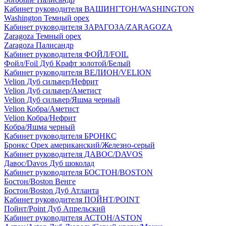
Кабинет руководителя ВАШИНГТОН/WASHINGTON
Washington Темный орех
Кабинет руководителя ЗАРАГОЗА/ZARAGOZA
Zaragoza Темный орех
Zaragoza Палисандр
Кабинет руководителя ФОЙЛ/FOIL
Фойл/Foil Дуб Крафт золотой/Белый
Кабинет руководителя ВЕЛИОН/VELION
Velion Дуб сильвер/Нефрит
Velion Дуб сильвер/Аметист
Velion Дуб сильвер/Яшма черный
Velion Кобра/Аметист
Velion Кобра/Нефрит
Кобра/Яшма черный
Кабинет руководителя БРОНКС
Бронкс Орех американский/Железно-серый
Кабинет руководителя ДАВОС/DAVOS
Давос/Davos Дуб шоколад
Кабинет руководителя БОСТОН/BOSTON
Бостон/Boston Венге
Бостон/Boston Дуб Атланта
Кабинет руководителя ПОЙНТ/POINT
Пойнт/Point Дуб Апрельский
Кабинет руководителя АСТОН/ASTON