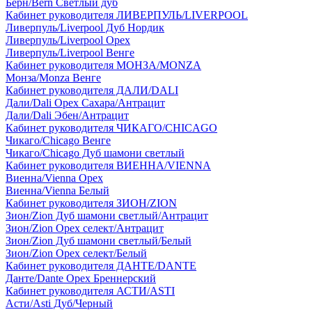
Берн/Bern Светлый дуб
Кабинет руководителя ЛИВЕРПУЛЬ/LIVERPOOL
Ливерпуль/Liverpool Дуб Нордик
Ливерпуль/Liverpool Орех
Ливерпуль/Liverpool Венге
Кабинет руководителя МОНЗА/MONZA
Монза/Monza Венге
Кабинет руководителя ДАЛИ/DALI
Дали/Dali Орех Cахара/Антрацит
Дали/Dali Эбен/Антрацит
Кабинет руководителя ЧИКАГО/CHICAGO
Чикаго/Chicago Венге
Чикаго/Chicago Дуб шамони светлый
Кабинет руководителя ВИЕННА/VIENNA
Виенна/Vienna Орех
Виенна/Vienna Белый
Кабинет руководителя ЗИОН/ZION
Зион/Zion Дуб шамони светлый/Антрацит
Зион/Zion Орех селект/Антрацит
Зион/Zion Дуб шамони светлый/Белый
Зион/Zion Орех селект/Белый
Кабинет руководителя ДАНТЕ/DANTE
Данте/Dante Орех Бреннерский
Кабинет руководителя АСТИ/ASTI
Асти/Asti Дуб/Черный