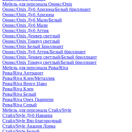
Мебель для персонала Оникс/Onix
Оникс/Onix Дуб Аризона/Белый бриллиант
Оникс/Onix Дуб Аризона
Оникс/Onix Дуб Мали/Белый
Оникс/Onix Дуб Мали
Оникс/Onix Дуб Аттик
Оникс/Onix Денвер светлый
Оникс/Onix Тиквуд светлый
Оникс/Onix Белый Бриллиант
Оникс/Onix Дуб Аттик/Белый бриллиант
Оникс/Onix Денвер светлый/Белый бриллиант
Оникс/Onix Тиквуд светлый/Белый бриллиант
Мебель для персонала Рива/Riva
Рива/Riva Антрацит
Рива/Riva Клен/Металлик
Рива/Riva Венге Цаво
Рива/Riva Клен
Рива/Riva Белый
Рива/Riva Орех Гварнери
Рива/Riva Серый
Мебель для персонала Стайл/Style
Стайл/Style Дуб Наварра
Стайл/Style Вяз благородный
Стайл/Style Акация Лорка
Стайл/Style Белый