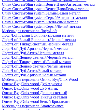
Слим Систем/Slim system Венге Цаво/Антрацит металл
Слим Систем/Slim system Венге Цаво/Белый металл
Слим Систем/Slim system Белый/Белый металл
Слим Систем/Slim system Серый/Антрацит металл
Слим Систем/Slim system Клен/Белый металл
Слим Систем/Slim system Серый/Белый металл
Мебель для персонала Лофт/Loft
Лофт/Loft Белый Бриллиант/Белый металл
Лофт/Loft Белый Бриллиант/Черный металл
Лофт/Loft Тиквуд светлый/Черный металл
Лофт/Loft Дуб Аризона/Черный металл
Лофт/Loft Дуб Аттик/Черный металл
Лофт/Loft Денвер светлый/Черный металл
Лофт/Loft Тиквуд светлый/Белый металл
Лофт/Loft Денвер светлый/Белый металл
Лофт/Loft Дуб Аттик/Белый металл
Лофт/Loft Дуб Аризона/Белый металл
Мебель для персонала Оникс Вуд/Onix Wood
Оникс Вуд/Onix wood Дуб Аризона
Оникс Вуд/Onix wood Дуб Аттик
Оникс Вуд/Onix wood Денвер светлый
Оникс Вуд/Onix wood Тиквуд светлый
Оникс Вуд/Onix wood Белый Бриллиант
Мебель для персонала Аванс/Avance