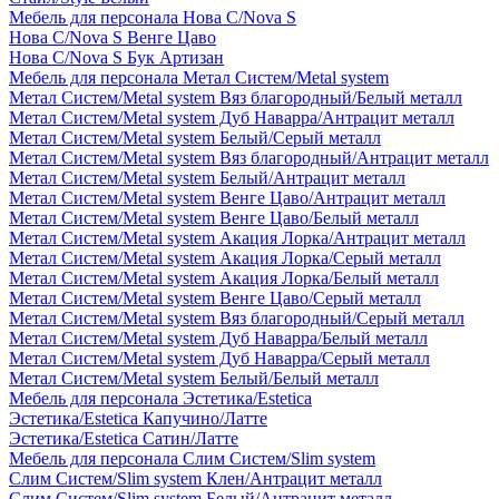
Мебель для персонала Нова С/Nova S
Нова С/Nova S Венге Цаво
Нова С/Nova S Бук Артизан
Мебель для персонала Метал Систем/Metal system
Метал Систем/Metal system Вяз благородный/Белый металл
Метал Систем/Metal system Дуб Наварра/Антрацит металл
Метал Систем/Metal system Белый/Серый металл
Метал Систем/Metal system Вяз благородный/Антрацит металл
Метал Систем/Metal system Белый/Антрацит металл
Метал Систем/Metal system Венге Цаво/Антрацит металл
Метал Систем/Metal system Венге Цаво/Белый металл
Метал Систем/Metal system Акация Лорка/Антрацит металл
Метал Систем/Metal system Акация Лорка/Серый металл
Метал Систем/Metal system Акация Лорка/Белый металл
Метал Систем/Metal system Венге Цаво/Серый металл
Метал Систем/Metal system Вяз благородный/Серый металл
Метал Систем/Metal system Дуб Наварра/Белый металл
Метал Систем/Metal system Дуб Наварра/Серый металл
Метал Систем/Metal system Белый/Белый металл
Мебель для персонала Эстетика/Estetica
Эстетика/Estetica Капучино/Латте
Эстетика/Estetica Сатин/Латте
Мебель для персонала Слим Систем/Slim system
Слим Систем/Slim system Клен/Антрацит металл
Слим Систем/Slim system Белый/Антрацит металл