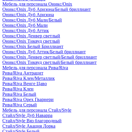
Мебель для персонала Оникс/Onix
Оникс/Onix Дуб Аризона/Белый бриллиант
Оникс/Onix Дуб Аризона
Оникс/Onix Дуб Мали/Белый
Оникс/Onix Дуб Мали
Оникс/Onix Дуб Аттик
Оникс/Onix Денвер светлый
Оникс/Onix Тиквуд светлый
Оникс/Onix Белый Бриллиант
Оникс/Onix Дуб Аттик/Белый бриллиант
Оникс/Onix Денвер светлый/Белый бриллиант
Оникс/Onix Тиквуд светлый/Белый бриллиант
Мебель для персонала Рива/Riva
Рива/Riva Антрацит
Рива/Riva Клен/Металлик
Рива/Riva Венге Цаво
Рива/Riva Клен
Рива/Riva Белый
Рива/Riva Орех Гварнери
Рива/Riva Серый
Мебель для персонала Стайл/Style
Стайл/Style Дуб Наварра
Стайл/Style Вяз благородный
Стайл/Style Акация Лорка
Стайл/Style Белый