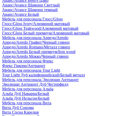
Аванс/Avance Венге Цаво
Аванс/Avance Шамони Светлый
Аванс/Avance Шамони темный
Аванс/Avance Белый
Мебель для персонала Глосс/Gloss
Глосс/Gloss Ivory/Алюминий матовый
Глосс/Gloss Teakwood/Алюминий матовый
Глосс/Gloss Белый премиум/Алюминий матовый
Мебель для персонала Арредо/Arredo
Арредо/Arredo Графит/Черный глянец
Арредо/Arredo Romano/Металл глянец
Арредо/Arredo Белый премиум/Iron wood
Арредо/Arredo Мокко/Черный глянец
Мебель для персонала Флекс
Флекс Гикори/Антрацит
Мебель для персонала Tour Light
Tour Light Дуб калифорнийский/Белый металл
Мебель для персонала Эволюшн Антрацит
Эволюшн Антрацит Дуб Честерфилд
Мебель для персонала Альба
Альба Дуб Наварра/Белый
Альба Дуб Нельсон/Белый
Мебель для персонала Вита
Вита Дуб Сонома
Вита Сосна Карелия