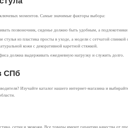
стула
о ключевых моментов. Самые значимые факторы выбора:
ивать позвоночник, сиденье должно быть удобным, а подлокотники
 стулья из пластика просты в уходе, а модели с сетчатой спинко
натуральной кожи с декоративной каретной стяжкой.
фиса должна выдерживать ежедневную нагрузку и служить долго.
в СПб
водителя? Изучайте каталог нашего интернет-магазина и выбирайте 
области.
стика, сетки и экокожи. Все товары имеют гарантию качества от п