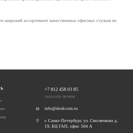
лен широкий ассортимент качественных офисных стульев по
ТЬ
+7 812 458 03 85
ЗАКАЗАТЬ ЗВОНОК
ы
info@deskcom.ru
вки
овар
г. Санкт-Петербург, ул. Смолячкова д.
19, БЦ ГАП, офис 504 А