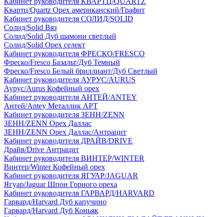
Кабинет руководителя КВАРТЦ/QUARTZ
Квартц/Quartz Орех американский/Графит
Кабинет руководителя СОЛИД/SOLID
Солид/Solid Вяз
Солид/Solid Дуб шамони светлый
Солид/Solid Орех селект
Кабинет руководителя ФРЕСКО/FRESCO
Фреско/Fresco Базальт/Дуб Темный
Фреско/Fresco Белый бриллиант/Дуб Светлый
Кабинет руководителя АУРУС/AURUS
Аурус/Aurus Кофейный орех
Кабинет руководителя АНТЕЙ/ANTEY
Антей/Antey Металлик АРТ
Кабинет руководителя ЗЕНН/ZENN
ЗЕНН/ZENN Орех Даллас
ЗЕНН/ZENN Орех Даллас/Антрацит
Кабинет руководителя ДРАЙВ/DRIVE
Драйв/Drive Антрацит
Кабинет руководителя ВИНТЕР/WINTER
Винтер/Winter Кофейный орех
Кабинет руководителя ЯГУАР/JAGUAR
Ягуар/Jaguar Шпон Горного ореха
Кабинет руководителя ГАРВАРД/HARVARD
Гарвард/Harvard Дуб капучино
Гарвард/Harvard Дуб Коньяк