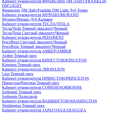
Кабинет руководителя ФРАНКЛИН ДМ ЛАЙТ/FRANKLIN
DM LIGHT
Франклин ДМ Лайт/Franklin DM Light Дуб Термо
Кабинет руководителя МУРАНО/MURANO
Мурано/Murano Дуб Кальяри
Кабинет руководителя ТЕСЛА/TESLA
Тесла/Tesla Темный эвкалипт/Черный
Тесла/Tesla Светлый эвкалипт/Черный
Кабинет руководителя РЕНЗ/RENZ
Ренз/Renz Светлый эвкалипт/Черный
Ренз/Renz Темный эвкалипт/Черный
Кабинет руководителя АМБЕР/AMBER
Amber Темный орех
Кабинет руководителя КИНГСТОН/KINGSTON
Kingston Темный орех
Кабинет руководителя ЛИОН/LION
Lion Темный орех
Кабинет руководителя ПРИНСТОН/PRINCETON
Принстон/Princeton Темный орех
Кабинет руководителя СОРБОН/SORBONNE
Sorbonne Темный орех
Sorbonne Палисандр
Кабинет руководителя ВАШИНГТОН/WASHINGTON
Washington Темный орех
Кабинет руководителя ЗАРАГОЗА/ZARAGOZA