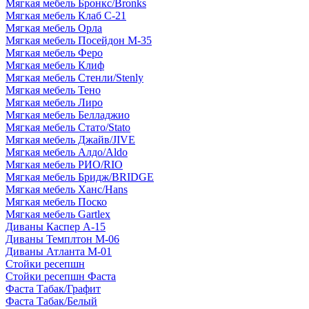
Мягкая мебель Бронкс/Bronks
Мягкая мебель Клаб С-21
Мягкая мебель Орла
Мягкая мебель Посейдон М-35
Мягкая мебель Феро
Мягкая мебель Клиф
Мягкая мебель Стенли/Stenly
Мягкая мебель Тено
Мягкая мебель Лиро
Мягкая мебель Белладжио
Мягкая мебель Стато/Stato
Мягкая мебель Джайв/JIVE
Мягкая мебель Алдо/Aldo
Мягкая мебель РИО/RIO
Мягкая мебель Бридж/BRIDGE
Мягкая мебель Ханс/Hans
Мягкая мебель Поско
Мягкая мебель Gartlex
Диваны Каспер А-15
Диваны Темплтон М-06
Диваны Атланта М-01
Стойки ресепшн
Стойки ресепшн Фаста
Фаста Табак/Графит
Фаста Табак/Белый