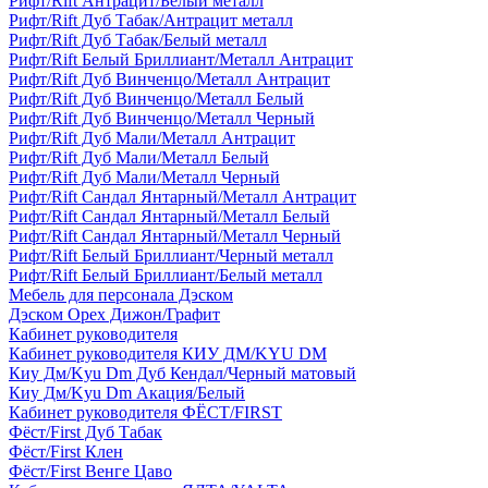
Рифт/Rift Антрацит/Белый металл
Рифт/Rift Дуб Табак/Антрацит металл
Рифт/Rift Дуб Табак/Белый металл
Рифт/Rift Белый Бриллиант/Металл Антрацит
Рифт/Rift Дуб Винченцо/Металл Антрацит
Рифт/Rift Дуб Винченцо/Металл Белый
Рифт/Rift Дуб Винченцо/Металл Черный
Рифт/Rift Дуб Мали/Металл Антрацит
Рифт/Rift Дуб Мали/Металл Белый
Рифт/Rift Дуб Мали/Металл Черный
Рифт/Rift Сандал Янтарный/Металл Антрацит
Рифт/Rift Сандал Янтарный/Металл Белый
Рифт/Rift Сандал Янтарный/Металл Черный
Рифт/Rift Белый Бриллиант/Черный металл
Рифт/Rift Белый Бриллиант/Белый металл
Мебель для персонала Дэском
Дэском Орех Дижон/Графит
Кабинет руководителя
Кабинет руководителя КИУ ДМ/KYU DM
Киу Дм/Kyu Dm Дуб Кендал/Черный матовый
Киу Дм/Kyu Dm Акация/Белый
Кабинет руководителя ФЁСТ/FIRST
Фёст/First Дуб Табак
Фёст/First Клен
Фёст/First Венге Цаво