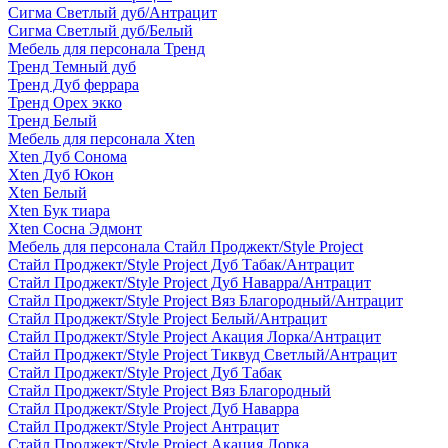
Сигма Светлый дуб/Антрацит
Сигма Светлый дуб/Белый
Мебель для персонала Тренд
Тренд Темный дуб
Тренд Дуб феррара
Тренд Орех экко
Тренд Белый
Мебель для персонала Xten
Xten Дуб Сонома
Xten Дуб Юкон
Xten Белый
Xten Бук тиара
Xten Сосна Эдмонт
Мебель для персонала Стайл Проджект/Style Project
Стайл Проджект/Style Project Дуб Табак/Антрацит
Стайл Проджект/Style Project Дуб Наварра/Антрацит
Стайл Проджект/Style Project Вяз Благородный/Антрацит
Стайл Проджект/Style Project Белый/Антрацит
Стайл Проджект/Style Project Акация Лорка/Антрацит
Стайл Проджект/Style Project Тиквуд Светлый/Антрацит
Стайл Проджект/Style Project Дуб Табак
Стайл Проджект/Style Project Вяз Благородный
Стайл Проджект/Style Project Дуб Наварра
Стайл Проджект/Style Project Антрацит
Стайл Проджект/Style Project Акация Лорка