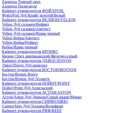
Zaragoza Темный орех
Zaragoza Палисандр
Кабинет руководителя ФОЙЛ/FOIL
Фойл/Foil Дуб Крафт золотой/Белый
Кабинет руководителя ВЕЛИОН/VELION
Velion Дуб сильвер/Нефрит
Velion Дуб сильвер/Аметист
Velion Дуб сильвер/Яшма черный
Velion Кобра/Аметист
Velion Кобра/Нефрит
Кобра/Яшма черный
Кабинет руководителя БРОНКС
Бронкс Орех американский/Железно-серый
Кабинет руководителя ДАВОС/DAVOS
Давос/Davos Дуб шоколад
Кабинет руководителя БОСТОН/BOSTON
Бостон/Boston Венге
Бостон/Boston Дуб Атланта
Кабинет руководителя ПОЙНТ/POINT
Пойнт/Point Дуб Апрельский
Кабинет руководителя АСТОН/ASTON
Астон/Aston Дуб Дюваль/Серый кварц/Мокко
Кабинет руководителя СИРИО/SIRIO
Сирио/Sirio Дуб Тоскана/Вольфрам
Кабинет руководителя РИФ/REEF