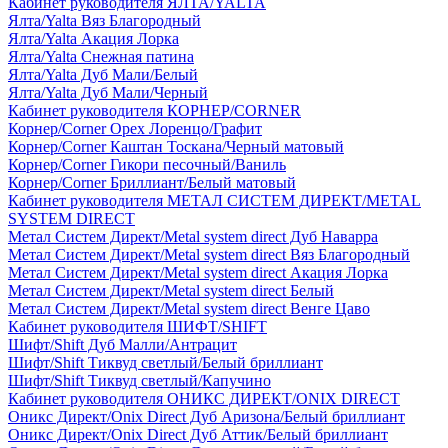
Кабинет руководителя ЯЛТА/YALTA
Ялта/Yalta Вяз Благородный
Ялта/Yalta Акация Лорка
Ялта/Yalta Снежная патина
Ялта/Yalta Дуб Мали/Белый
Ялта/Yalta Дуб Мали/Черный
Кабинет руководителя КОРНЕР/CORNER
Корнер/Corner Орех Лоренцо/Графит
Корнер/Corner Каштан Тоскана/Черный матовый
Корнер/Corner Гикори песочный/Ваниль
Корнер/Corner Бриллиант/Белый матовый
Кабинет руководителя МЕТАЛ СИСТЕМ ДИРЕКТ/METAL
SYSTEM DIRECT
Метал Систем Директ/Metal system direct Дуб Наварра
Метал Систем Директ/Metal system direct Вяз Благородный
Метал Систем Директ/Metal system direct Акация Лорка
Метал Систем Директ/Metal system direct Белый
Метал Систем Директ/Metal system direct Венге Цаво
Кабинет руководителя ШИФТ/SHIFT
Шифт/Shift Дуб Малли/Антрацит
Шифт/Shift Тиквуд светлый/Белый бриллиант
Шифт/Shift Тиквуд светлый/Капучино
Кабинет руководителя ОНИКС ДИРЕКТ/ONIX DIRECT
Оникс Директ/Onix Direct Дуб Аризона/Белый бриллиант
Оникс Директ/Onix Direct Дуб Аттик/Белый бриллиант