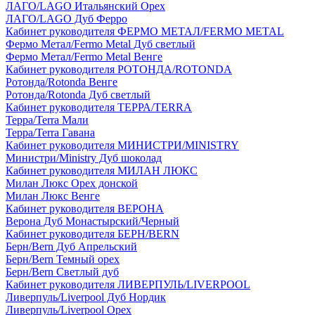
ЛАГО/LAGO Итальянский Орех
ЛАГО/LAGO Дуб Ферро
Кабинет руководителя ФЕРМО МЕТАЛ/FERMO METAL
Фермо Метал/Fermo Metal Дуб светлый
Фермо Метал/Fermo Metal Венге
Кабинет руководителя РОТОНДА/ROTONDA
Ротонда/Rotonda Венге
Ротонда/Rotonda Дуб светлый
Кабинет руководителя ТЕРРА/TERRA
Терра/Terra Мали
Терра/Terra Гавана
Кабинет руководителя МИНИСТРИ/MINISTRY
Министри/Ministry Дуб шоколад
Кабинет руководителя МИЛАН ЛЮКС
Милан Люкс Орех донской
Милан Люкс Венге
Кабинет руководителя ВЕРОНА
Верона Дуб Монастырский/Черный
Кабинет руководителя БЕРН/BERN
Берн/Bern Дуб Апрельский
Берн/Bern Темный орех
Берн/Bern Светлый дуб
Кабинет руководителя ЛИВЕРПУЛЬ/LIVERPOOL
Ливерпуль/Liverpool Дуб Нордик
Ливерпуль/Liverpool Орех