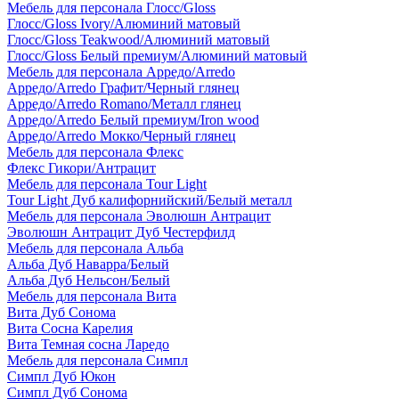
Мебель для персонала Глосс/Gloss
Глосс/Gloss Ivory/Алюминий матовый
Глосс/Gloss Teakwood/Алюминий матовый
Глосс/Gloss Белый премиум/Алюминий матовый
Мебель для персонала Арредо/Arredo
Арредо/Arredo Графит/Черный глянец
Арредо/Arredo Romano/Металл глянец
Арредо/Arredo Белый премиум/Iron wood
Арредо/Arredo Мокко/Черный глянец
Мебель для персонала Флекс
Флекс Гикори/Антрацит
Мебель для персонала Tour Light
Tour Light Дуб калифорнийский/Белый металл
Мебель для персонала Эволюшн Антрацит
Эволюшн Антрацит Дуб Честерфилд
Мебель для персонала Альба
Альба Дуб Наварра/Белый
Альба Дуб Нельсон/Белый
Мебель для персонала Вита
Вита Дуб Сонома
Вита Сосна Карелия
Вита Темная сосна Ларедо
Мебель для персонала Симпл
Симпл Дуб Юкон
Симпл Дуб Сонома