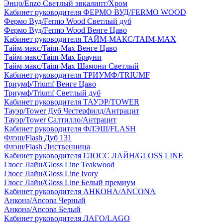
Энцо/Enzo Светлый эвкалипт/Хром
Кабинет руководителя ФЕРМО ВУД/FERMO WOOD
Фермо Вуд/Fermo Wood Светлый дуб
Фермо Вуд/Fermo Wood Венге Цаво
Кабинет руководителя ТАЙМ-МАКС/TAIM-MAX
Тайм-макс/Taim-Max Венге Цаво
Тайм-макс/Taim-Max Брауни
Тайм-макс/Taim-Max Шамони Светлый
Кабинет руководителя ТРИУМФ/TRIUMF
Триумф/Triumf Венге Цаво
Триумф/Triumf Светлый дуб
Кабинет руководителя ТАУЭР/TOWER
Тауэр/Tower Дуб Честерфилд/Антрацит
Тауэр/Tower Салтилло/Антрацит
Кабинет руководителя ФЛЭШ/FLASH
Флэш/Flash Дуб 131
Флэш/Flash Лиственница
Кабинет руководителя ГЛОСС ЛАЙН/GLOSS LINE
Глосс Лайн/Gloss Line Teakwood
Глосс Лайн/Gloss Line Ivory
Глосс Лайн/Gloss Line Белый премиум
Кабинет руководителя АНКОНА/ANCONA
Анкона/Ancona Черный
Анкона/Ancona Белый
Кабинет руководителя ЛАГО/LAGO