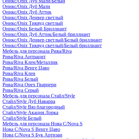
Оникс/Onix Дуб Мали/Белый
Оникс/Onix Дуб Мали
Оникс/Onix Дуб Аттик
Оникс/Onix Денвер светлый
Оникс/Onix Тиквуд светлый
Оникс/Onix Белый Бриллиант
Оникс/Onix Дуб Аттик/Белый бриллиант
Оникс/Onix Денвер светлый/Белый бриллиант
Оникс/Onix Тиквуд светлый/Белый бриллиант
Мебель для персонала Рива/Riva
Рива/Riva Антрацит
Рива/Riva Клен/Металлик
Рива/Riva Венге Цаво
Рива/Riva Клен
Рива/Riva Белый
Рива/Riva Орех Гварнери
Рива/Riva Серый
Мебель для персонала Стайл/Style
Стайл/Style Дуб Наварра
Стайл/Style Вяз благородный
Стайл/Style Акация Лорка
Стайл/Style Белый
Мебель для персонала Нова С/Nova S
Нова С/Nova S Венге Цаво
Нова С/Nova S Бук Артизан