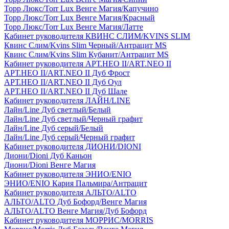
Торр Люкс/Torr Lux Венге Магия/Капучино
Торр Люкс/Torr Lux Венге Магия/Красный
Торр Люкс/Torr Lux Венге Магия/Латте
Кабинет руководителя КВИНС СЛИМ/KVINS SLIM
Квинс Слим/Kvins Slim Черный/Антрацит MS
Квинс Слим/Kvins Slim Кубанит/Антрацит MS
Кабинет руководителя АРТ.НЕО II/ART.NEO II
АРТ.НЕО II/ART.NEO II Дуб Фрост
АРТ.НЕО II/ART.NEO II Дуб Оул
АРТ.НЕО II/ART.NEO II Дуб Шале
Кабинет руководителя ЛАЙН/LINE
Лайн/Line Дуб светлый/Белый
Лайн/Line Дуб светлый/Черный графит
Лайн/Line Дуб серый/Белый
Лайн/Line Дуб серый/Черный графит
Кабинет руководителя ДИОНИ/DIONI
Диони/Dioni Дуб Каньон
Диони/Dioni Венге Магия
Кабинет руководителя ЭНИО/ENIO
ЭНИО/ENIO Кария Пальмира/Антрацит
Кабинет руководителя АЛЬТО/ALTO
АЛЬТО/ALTO Дуб Бофорд/Венге Магия
АЛЬТО/ALTO Венге Магия/Дуб Бофорд
Кабинет руководителя МОРРИС/MORRIS