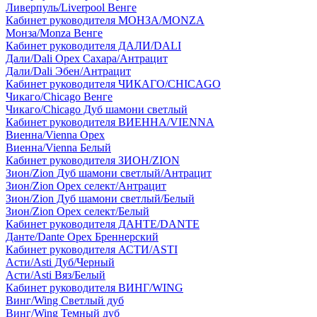
Ливерпуль/Liverpool Венге
Кабинет руководителя МОНЗА/MONZA
Монза/Monza Венге
Кабинет руководителя ДАЛИ/DALI
Дали/Dali Орех Cахара/Антрацит
Дали/Dali Эбен/Антрацит
Кабинет руководителя ЧИКАГО/CHICAGO
Чикаго/Chicago Венге
Чикаго/Chicago Дуб шамони светлый
Кабинет руководителя ВИЕННА/VIENNA
Виенна/Vienna Орех
Виенна/Vienna Белый
Кабинет руководителя ЗИОН/ZION
Зион/Zion Дуб шамони светлый/Антрацит
Зион/Zion Орех селект/Антрацит
Зион/Zion Дуб шамони светлый/Белый
Зион/Zion Орех селект/Белый
Кабинет руководителя ДАНТЕ/DANTE
Данте/Dante Орех Бреннерский
Кабинет руководителя АСТИ/ASTI
Асти/Asti Дуб/Черный
Асти/Asti Вяз/Белый
Кабинет руководителя ВИНГ/WING
Винг/Wing Светлый дуб
Винг/Wing Темный дуб