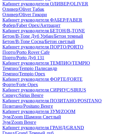
Кабинет руководителя ОЛИВЕР/OLIVER
Оливер/Oliver Табак
Оливер/Oliver Гикори
Кабинет руководителя ФАБЕР/FABER
Фабер/Faber Орех/Антрацит
Кабинет руководителя БЕТОН/B-TONE
Бетон/B-Tone Дуб Урбан/Бетон темный
Бетон/B-Tone Сосна/Бетон светлый
Кабинет руководителя ПОРТО/PORTO
Порто/Porto Rover Cafe
Порто/Porto Дуб 131
Кабинет руководителя ТЕМПИО/TEMPIO
Темпио/Tempio Палисандр
Темпио/Tempio Орех
Кабинет руководителя ФОРТЕ/FORTE
Форте/Forte Орех
Кабинет руководителя СИРИУС/SIRIUS
Сириус/Sirius Венге
Кабинет руководителя ПОЗИТАНО/POSITANO
Позитано/Positano Венге
Кабинет руководителя ЗУМ/ZOOM
Зум/Zoom Шамони Светлый
Зум/Zoom Венге
Кабинет руководителя ГРАНД/GRAND
Гранд/Grand Темный дуб