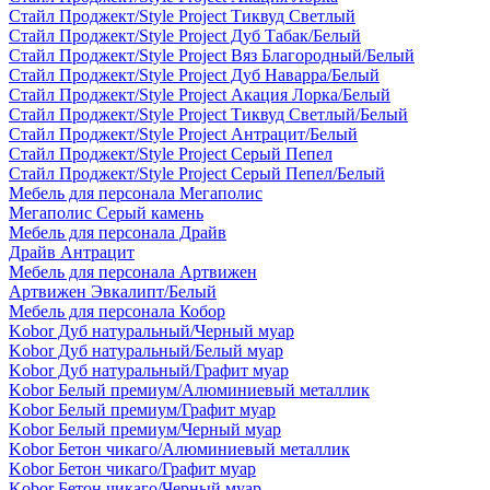
Стайл Проджект/Style Project Тиквуд Светлый
Стайл Проджект/Style Project Дуб Табак/Белый
Стайл Проджект/Style Project Вяз Благородный/Белый
Стайл Проджект/Style Project Дуб Наварра/Белый
Стайл Проджект/Style Project Акация Лорка/Белый
Стайл Проджект/Style Project Тиквуд Светлый/Белый
Стайл Проджект/Style Project Антрацит/Белый
Стайл Проджект/Style Project Серый Пепел
Стайл Проджект/Style Project Серый Пепел/Белый
Мебель для персонала Мегаполис
Мегаполис Серый камень
Мебель для персонала Драйв
Драйв Антрацит
Мебель для персонала Артвижен
Артвижен Эвкалипт/Белый
Мебель для персонала Кобор
Kobor Дуб натуральный/Черный муар
Kobor Дуб натуральный/Белый муар
Kobor Дуб натуральный/Графит муар
Kobor Белый премиум/Алюминиевый металлик
Kobor Белый премиум/Графит муар
Kobor Белый премиум/Черный муар
Kobor Бетон чикаго/Алюминиевый металлик
Kobor Бетон чикаго/Графит муар
Kobor Бетон чикаго/Черный муар