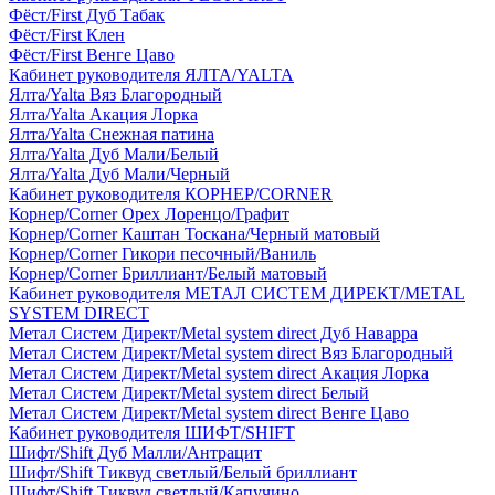
Фёст/First Дуб Табак
Фёст/First Клен
Фёст/First Венге Цаво
Кабинет руководителя ЯЛТА/YALTA
Ялта/Yalta Вяз Благородный
Ялта/Yalta Акация Лорка
Ялта/Yalta Снежная патина
Ялта/Yalta Дуб Мали/Белый
Ялта/Yalta Дуб Мали/Черный
Кабинет руководителя КОРНЕР/CORNER
Корнер/Corner Орех Лоренцо/Графит
Корнер/Corner Каштан Тоскана/Черный матовый
Корнер/Corner Гикори песочный/Ваниль
Корнер/Corner Бриллиант/Белый матовый
Кабинет руководителя МЕТАЛ СИСТЕМ ДИРЕКТ/METAL
SYSTEM DIRECT
Метал Систем Директ/Metal system direct Дуб Наварра
Метал Систем Директ/Metal system direct Вяз Благородный
Метал Систем Директ/Metal system direct Акация Лорка
Метал Систем Директ/Metal system direct Белый
Метал Систем Директ/Metal system direct Венге Цаво
Кабинет руководителя ШИФТ/SHIFT
Шифт/Shift Дуб Малли/Антрацит
Шифт/Shift Тиквуд светлый/Белый бриллиант
Шифт/Shift Тиквуд светлый/Капучино