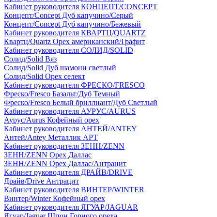
Кабинет руководителя КОНЦЕПТ/CONCEPT
Концепт/Concept Дуб капучино/Серый
Концепт/Concept Дуб капучино/Бежевый
Кабинет руководителя КВАРТЦ/QUARTZ
Квартц/Quartz Орех американский/Графит
Кабинет руководителя СОЛИД/SOLID
Солид/Solid Вяз
Солид/Solid Дуб шамони светлый
Солид/Solid Орех селект
Кабинет руководителя ФРЕСКО/FRESCO
Фреско/Fresco Базальт/Дуб Темный
Фреско/Fresco Белый бриллиант/Дуб Светлый
Кабинет руководителя АУРУС/AURUS
Аурус/Aurus Кофейный орех
Кабинет руководителя АНТЕЙ/ANTEY
Антей/Antey Металлик АРТ
Кабинет руководителя ЗЕНН/ZENN
ЗЕНН/ZENN Орех Даллас
ЗЕНН/ZENN Орех Даллас/Антрацит
Кабинет руководителя ДРАЙВ/DRIVE
Драйв/Drive Антрацит
Кабинет руководителя ВИНТЕР/WINTER
Винтер/Winter Кофейный орех
Кабинет руководителя ЯГУАР/JAGUAR
Ягуар/Jaguar Шпон Горного ореха