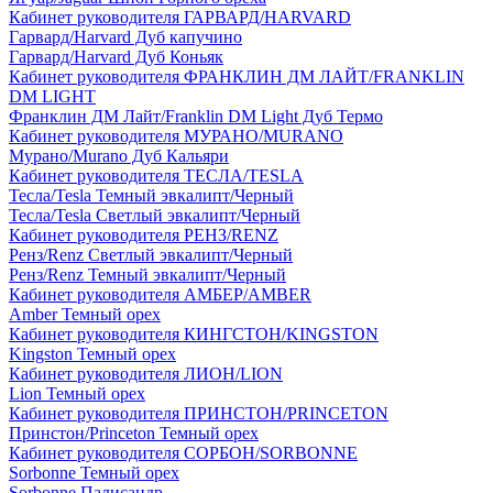
Кабинет руководителя ГАРВАРД/HARVARD
Гарвард/Harvard Дуб капучино
Гарвард/Harvard Дуб Коньяк
Кабинет руководителя ФРАНКЛИН ДМ ЛАЙТ/FRANKLIN
DM LIGHT
Франклин ДМ Лайт/Franklin DM Light Дуб Термо
Кабинет руководителя МУРАНО/MURANO
Мурано/Murano Дуб Кальяри
Кабинет руководителя ТЕСЛА/TESLA
Тесла/Tesla Темный эвкалипт/Черный
Тесла/Tesla Светлый эвкалипт/Черный
Кабинет руководителя РЕНЗ/RENZ
Ренз/Renz Светлый эвкалипт/Черный
Ренз/Renz Темный эвкалипт/Черный
Кабинет руководителя АМБЕР/AMBER
Amber Темный орех
Кабинет руководителя КИНГСТОН/KINGSTON
Kingston Темный орех
Кабинет руководителя ЛИОН/LION
Lion Темный орех
Кабинет руководителя ПРИНСТОН/PRINCETON
Принстон/Princeton Темный орех
Кабинет руководителя СОРБОН/SORBONNE
Sorbonne Темный орех
Sorbonne Палисандр