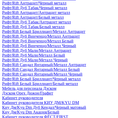
Рифт/Rift Антрацит/Черный металл
Рифт/Rift Дуб Табак/Черный металл
Рифт/Rift Антрацит/Антрацит металл
Рифт/Rift Антрацит/Белый металл
Рифт/Rift Дуб Табак/Антрацит металл
Рифт/Rift Дуб Табак/Белый металл
Рифт/Rift Белый Бриллиант/Металл Антрацит
Рифт/Rift Дуб Винченцо/Металл Антрацит
Рифт/Rift Дуб Винченцо/Металл Белый
Рифт/Rift Дуб Винченцо/Металл Черный
Рифт/Rift Дуб Мали/Металл Антрацит
Рифт/Rift Дуб Мали/Металл Белый
Рифт/Rift Дуб Мали/Металл Черный
Рифт/Rift Сандал Янтарный/Металл Антрацит
Рифт/Rift Сандал Янтарный/Металл Белый
Рифт/Rift Сандал Янтарный/Металл Черный
Рифт/Rift Белый Бриллиант/Черный металл
Рифт/Rift Белый Бриллиант/Белый металл
Мебель для персонала Дэском
Дэском Орех Дижон/Графит
Кабинет руководителя
Кабинет руководителя КИУ ДМ/KYU DM
Киу Дм/Kyu Dm Дуб Кендал/Черный матовый
Киу Дм/Kyu Dm Акация/Белый
Кабинет руководителя ФЁСТ/FIRST