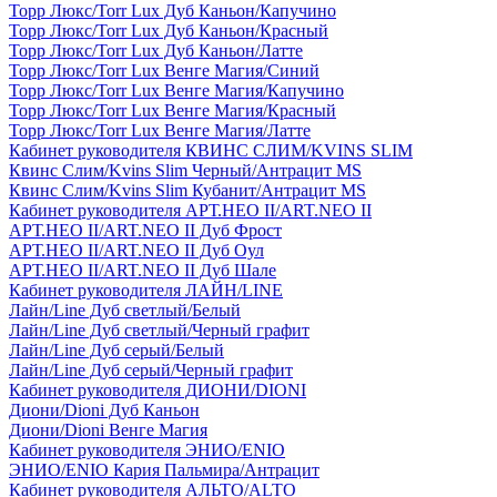
Торр Люкс/Torr Lux Дуб Каньон/Капучино
Торр Люкс/Torr Lux Дуб Каньон/Красный
Торр Люкс/Torr Lux Дуб Каньон/Латте
Торр Люкс/Torr Lux Венге Магия/Синий
Торр Люкс/Torr Lux Венге Магия/Капучино
Торр Люкс/Torr Lux Венге Магия/Красный
Торр Люкс/Torr Lux Венге Магия/Латте
Кабинет руководителя КВИНС СЛИМ/KVINS SLIM
Квинс Слим/Kvins Slim Черный/Антрацит MS
Квинс Слим/Kvins Slim Кубанит/Антрацит MS
Кабинет руководителя АРТ.НЕО II/ART.NEO II
АРТ.НЕО II/ART.NEO II Дуб Фрост
АРТ.НЕО II/ART.NEO II Дуб Оул
АРТ.НЕО II/ART.NEO II Дуб Шале
Кабинет руководителя ЛАЙН/LINE
Лайн/Line Дуб светлый/Белый
Лайн/Line Дуб светлый/Черный графит
Лайн/Line Дуб серый/Белый
Лайн/Line Дуб серый/Черный графит
Кабинет руководителя ДИОНИ/DIONI
Диони/Dioni Дуб Каньон
Диони/Dioni Венге Магия
Кабинет руководителя ЭНИО/ENIO
ЭНИО/ENIO Кария Пальмира/Антрацит
Кабинет руководителя АЛЬТО/ALTO