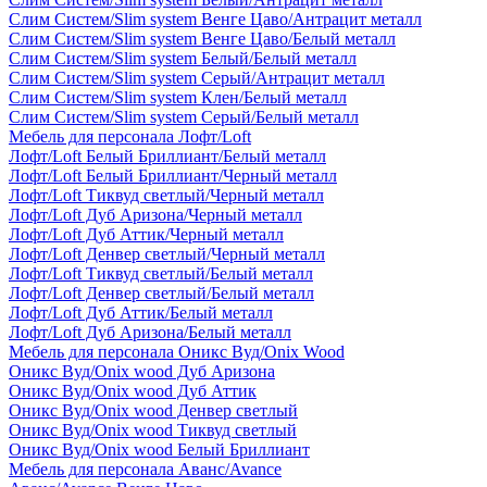
Слим Систем/Slim system Венге Цаво/Антрацит металл
Слим Систем/Slim system Венге Цаво/Белый металл
Слим Систем/Slim system Белый/Белый металл
Слим Систем/Slim system Серый/Антрацит металл
Слим Систем/Slim system Клен/Белый металл
Слим Систем/Slim system Серый/Белый металл
Мебель для персонала Лофт/Loft
Лофт/Loft Белый Бриллиант/Белый металл
Лофт/Loft Белый Бриллиант/Черный металл
Лофт/Loft Тиквуд светлый/Черный металл
Лофт/Loft Дуб Аризона/Черный металл
Лофт/Loft Дуб Аттик/Черный металл
Лофт/Loft Денвер светлый/Черный металл
Лофт/Loft Тиквуд светлый/Белый металл
Лофт/Loft Денвер светлый/Белый металл
Лофт/Loft Дуб Аттик/Белый металл
Лофт/Loft Дуб Аризона/Белый металл
Мебель для персонала Оникс Вуд/Onix Wood
Оникс Вуд/Onix wood Дуб Аризона
Оникс Вуд/Onix wood Дуб Аттик
Оникс Вуд/Onix wood Денвер светлый
Оникс Вуд/Onix wood Тиквуд светлый
Оникс Вуд/Onix wood Белый Бриллиант
Мебель для персонала Аванс/Avance