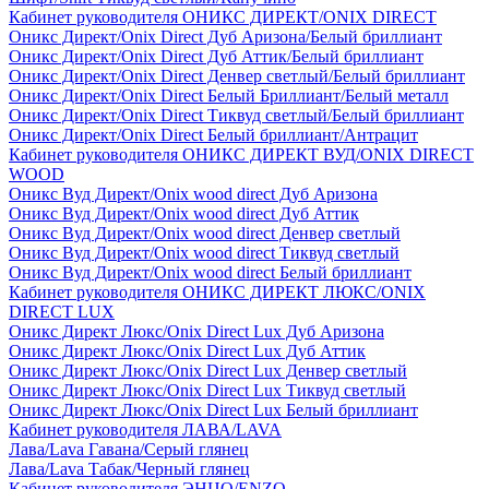
Кабинет руководителя ОНИКС ДИРЕКТ/ONIX DIRECT
Оникс Директ/Onix Direct Дуб Аризона/Белый бриллиант
Оникс Директ/Onix Direct Дуб Аттик/Белый бриллиант
Оникс Директ/Onix Direct Денвер светлый/Белый бриллиант
Оникс Директ/Onix Direct Белый Бриллиант/Белый металл
Оникс Директ/Onix Direct Тиквуд светлый/Белый бриллиант
Оникс Директ/Onix Direct Белый бриллиант/Антрацит
Кабинет руководителя ОНИКС ДИРЕКТ ВУД/ONIX DIRECT
WOOD
Оникс Вуд Директ/Onix wood direct Дуб Аризона
Оникс Вуд Директ/Onix wood direct Дуб Аттик
Оникс Вуд Директ/Onix wood direct Денвер светлый
Оникс Вуд Директ/Onix wood direct Тиквуд светлый
Оникс Вуд Директ/Onix wood direct Белый бриллиант
Кабинет руководителя ОНИКС ДИРЕКТ ЛЮКС/ONIX
DIRECT LUX
Оникс Директ Люкс/Onix Direct Lux Дуб Аризона
Оникс Директ Люкс/Onix Direct Lux Дуб Аттик
Оникс Директ Люкс/Onix Direct Lux Денвер светлый
Оникс Директ Люкс/Onix Direct Lux Тиквуд светлый
Оникс Директ Люкс/Onix Direct Lux Белый бриллиант
Кабинет руководителя ЛАВА/LAVA
Лава/Lava Гавана/Серый глянец
Лава/Lava Табак/Черный глянец
Кабинет руководителя ЭНЦО/ENZO