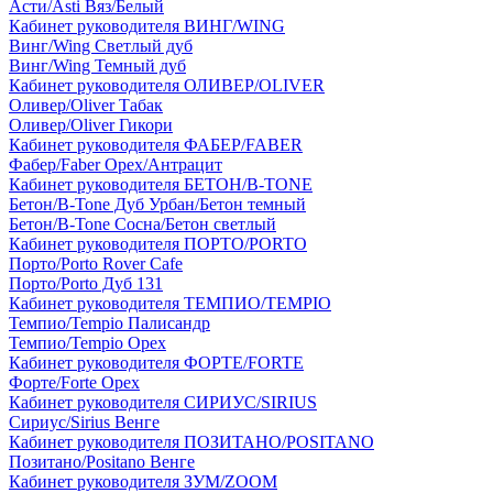
Асти/Asti Вяз/Белый
Кабинет руководителя ВИНГ/WING
Винг/Wing Светлый дуб
Винг/Wing Темный дуб
Кабинет руководителя ОЛИВЕР/OLIVER
Оливер/Oliver Табак
Оливер/Oliver Гикори
Кабинет руководителя ФАБЕР/FABER
Фабер/Faber Орех/Антрацит
Кабинет руководителя БЕТОН/B-TONE
Бетон/B-Tone Дуб Урбан/Бетон темный
Бетон/B-Tone Сосна/Бетон светлый
Кабинет руководителя ПОРТО/PORTO
Порто/Porto Rover Cafe
Порто/Porto Дуб 131
Кабинет руководителя ТЕМПИО/TEMPIO
Темпио/Tempio Палисандр
Темпио/Tempio Орех
Кабинет руководителя ФОРТЕ/FORTE
Форте/Forte Орех
Кабинет руководителя СИРИУС/SIRIUS
Сириус/Sirius Венге
Кабинет руководителя ПОЗИТАНО/POSITANO
Позитано/Positano Венге
Кабинет руководителя ЗУМ/ZOOM