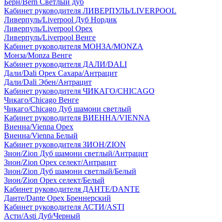
Берн/Bern Светлый дуб
Кабинет руководителя ЛИВЕРПУЛЬ/LIVERPOOL
Ливерпуль/Liverpool Дуб Нордик
Ливерпуль/Liverpool Орех
Ливерпуль/Liverpool Венге
Кабинет руководителя МОНЗА/MONZA
Монза/Monza Венге
Кабинет руководителя ДАЛИ/DALI
Дали/Dali Орех Cахара/Антрацит
Дали/Dali Эбен/Антрацит
Кабинет руководителя ЧИКАГО/CHICAGO
Чикаго/Chicago Венге
Чикаго/Chicago Дуб шамони светлый
Кабинет руководителя ВИЕННА/VIENNA
Виенна/Vienna Орех
Виенна/Vienna Белый
Кабинет руководителя ЗИОН/ZION
Зион/Zion Дуб шамони светлый/Антрацит
Зион/Zion Орех селект/Антрацит
Зион/Zion Дуб шамони светлый/Белый
Зион/Zion Орех селект/Белый
Кабинет руководителя ДАНТЕ/DANTE
Данте/Dante Орех Бреннерский
Кабинет руководителя АСТИ/ASTI
Асти/Asti Дуб/Черный