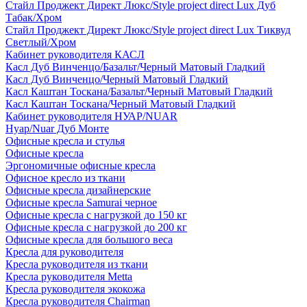
Стайл Проджект Директ Люкс/Style project direct Lux Дуб
Табак/Хром
Стайл Проджект Директ Люкс/Style project direct Lux Тиквуд
Светлый/Хром
Кабинет руководителя КАСЛ
Касл Дуб Винченцо/Базальт/Черный Матовый Гладкий
Касл Дуб Винченцо/Черный Матовый Гладкий
Касл Каштан Тоскана/Базальт/Черный Матовый Гладкий
Касл Каштан Тоскана/Черный Матовый Гладкий
Кабинет руководителя НУАР/NUAR
Нуар/Nuar Дуб Монте
Офисные кресла и стулья
Офисные кресла
Эргономичные офисные кресла
Офисное кресло из ткани
Офисные кресла дизайнерские
Офисные кресла Samurai черное
Офисные кресла с нагрузкой до 150 кг
Офисные кресла с нагрузкой до 200 кг
Офисные кресла для большого веса
Кресла для руководителя
Кресла руководителя из ткани
Кресла руководителя Metta
Кресла руководителя экокожа
Кресла руководителя Chairman