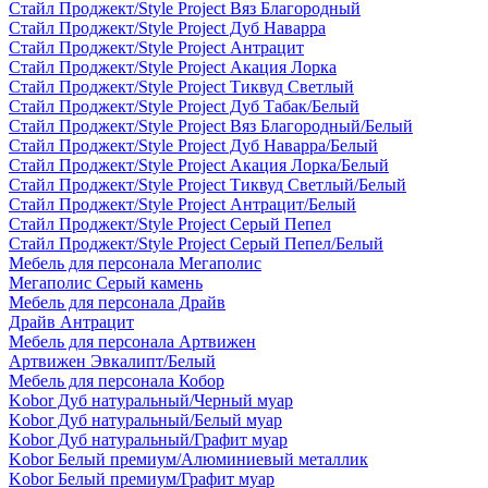
Стайл Проджект/Style Project Вяз Благородный
Стайл Проджект/Style Project Дуб Наварра
Стайл Проджект/Style Project Антрацит
Стайл Проджект/Style Project Акация Лорка
Стайл Проджект/Style Project Тиквуд Светлый
Стайл Проджект/Style Project Дуб Табак/Белый
Стайл Проджект/Style Project Вяз Благородный/Белый
Стайл Проджект/Style Project Дуб Наварра/Белый
Стайл Проджект/Style Project Акация Лорка/Белый
Стайл Проджект/Style Project Тиквуд Светлый/Белый
Стайл Проджект/Style Project Антрацит/Белый
Стайл Проджект/Style Project Серый Пепел
Стайл Проджект/Style Project Серый Пепел/Белый
Мебель для персонала Мегаполис
Мегаполис Серый камень
Мебель для персонала Драйв
Драйв Антрацит
Мебель для персонала Артвижен
Артвижен Эвкалипт/Белый
Мебель для персонала Кобор
Kobor Дуб натуральный/Черный муар
Kobor Дуб натуральный/Белый муар
Kobor Дуб натуральный/Графит муар
Kobor Белый премиум/Алюминиевый металлик
Kobor Белый премиум/Графит муар