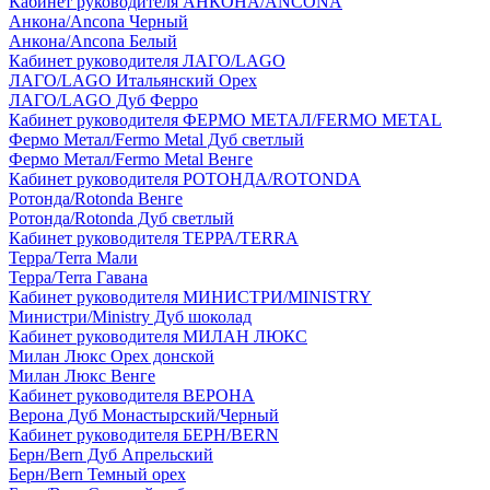
Кабинет руководителя АНКОНА/ANCONA
Анкона/Ancona Черный
Анкона/Ancona Белый
Кабинет руководителя ЛАГО/LAGO
ЛАГО/LAGO Итальянский Орех
ЛАГО/LAGO Дуб Ферро
Кабинет руководителя ФЕРМО МЕТАЛ/FERMO METAL
Фермо Метал/Fermo Metal Дуб светлый
Фермо Метал/Fermo Metal Венге
Кабинет руководителя РОТОНДА/ROTONDA
Ротонда/Rotonda Венге
Ротонда/Rotonda Дуб светлый
Кабинет руководителя ТЕРРА/TERRA
Терра/Terra Мали
Терра/Terra Гавана
Кабинет руководителя МИНИСТРИ/MINISTRY
Министри/Ministry Дуб шоколад
Кабинет руководителя МИЛАН ЛЮКС
Милан Люкс Орех донской
Милан Люкс Венге
Кабинет руководителя ВЕРОНА
Верона Дуб Монастырский/Черный
Кабинет руководителя БЕРН/BERN
Берн/Bern Дуб Апрельский
Берн/Bern Темный орех