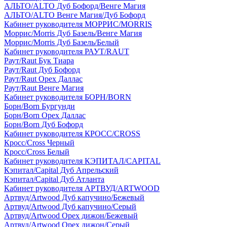
АЛЬТО/ALTO Дуб Бофорд/Венге Магия
АЛЬТО/ALTO Венге Магия/Дуб Бофорд
Кабинет руководителя МОРРИС/MORRIS
Моррис/Morris Дуб Базель/Венге Магия
Моррис/Morris Дуб Базель/Белый
Кабинет руководителя РАУТ/RAUT
Раут/Raut Бук Тиара
Раут/Raut Дуб Бофорд
Раут/Raut Орех Даллас
Раут/Raut Венге Магия
Кабинет руководителя БОРН/BORN
Борн/Born Бургунди
Борн/Born Орех Даллас
Борн/Born Дуб Бофорд
Кабинет руководителя КРОСС/CROSS
Кросс/Cross Черный
Кросс/Cross Белый
Кабинет руководителя КЭПИТАЛ/CAPITAL
Кэпитал/Capital Дуб Апрельский
Кэпитал/Capital Дуб Атланта
Кабинет руководителя АРТВУД/ARTWOOD
Артвуд/Artwood Дуб капучино/Бежевый
Артвуд/Artwood Дуб капучино/Серый
Артвуд/Artwood Орех дижон/Бежевый
Артвуд/Artwood Орех дижон/Серый