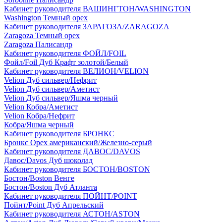
Кабинет руководителя ВАШИНГТОН/WASHINGTON
Washington Темный орех
Кабинет руководителя ЗАРАГОЗА/ZARAGOZA
Zaragoza Темный орех
Zaragoza Палисандр
Кабинет руководителя ФОЙЛ/FOIL
Фойл/Foil Дуб Крафт золотой/Белый
Кабинет руководителя ВЕЛИОН/VELION
Velion Дуб сильвер/Нефрит
Velion Дуб сильвер/Аметист
Velion Дуб сильвер/Яшма черный
Velion Кобра/Аметист
Velion Кобра/Нефрит
Кобра/Яшма черный
Кабинет руководителя БРОНКС
Бронкс Орех американский/Железно-серый
Кабинет руководителя ДАВОС/DAVOS
Давос/Davos Дуб шоколад
Кабинет руководителя БОСТОН/BOSTON
Бостон/Boston Венге
Бостон/Boston Дуб Атланта
Кабинет руководителя ПОЙНТ/POINT
Пойнт/Point Дуб Апрельский
Кабинет руководителя АСТОН/ASTON