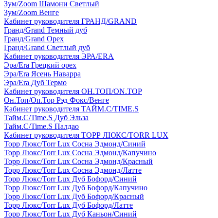
Зум/Zoom Шамони Светлый
Зум/Zoom Венге
Кабинет руководителя ГРАНД/GRAND
Гранд/Grand Темный дуб
Гранд/Grand Орех
Гранд/Grand Светлый дуб
Кабинет руководителя ЭРА/ERA
Эра/Era Грецкий орех
Эра/Era Ясень Наварра
Эра/Era Дуб Термо
Кабинет руководителя ОН.ТОП/ON.TOP
Он.Топ/On.Top Рэд Фокс/Венге
Кабинет руководителя ТАЙМ.С/TIME.S
Тайм.С/Time.S Дуб Эльза
Тайм.С/Time.S Палдао
Кабинет руководителя ТОРР ЛЮКС/TORR LUX
Торр Люкс/Torr Lux Сосна Эдмонд/Синий
Торр Люкс/Torr Lux Сосна Эдмонд/Капучино
Торр Люкс/Torr Lux Сосна Эдмонд/Красный
Торр Люкс/Torr Lux Сосна Эдмонд/Латте
Торр Люкс/Torr Lux Дуб Бофорд/Синий
Торр Люкс/Torr Lux Дуб Бофорд/Капучино
Торр Люкс/Torr Lux Дуб Бофорд/Красный
Торр Люкс/Torr Lux Дуб Бофорд/Латте
Торр Люкс/Torr Lux Дуб Каньон/Синий