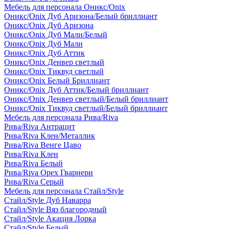
Мебель для персонала Оникс/Onix
Оникс/Onix Дуб Аризона/Белый бриллиант
Оникс/Onix Дуб Аризона
Оникс/Onix Дуб Мали/Белый
Оникс/Onix Дуб Мали
Оникс/Onix Дуб Аттик
Оникс/Onix Денвер светлый
Оникс/Onix Тиквуд светлый
Оникс/Onix Белый Бриллиант
Оникс/Onix Дуб Аттик/Белый бриллиант
Оникс/Onix Денвер светлый/Белый бриллиант
Оникс/Onix Тиквуд светлый/Белый бриллиант
Мебель для персонала Рива/Riva
Рива/Riva Антрацит
Рива/Riva Клен/Металлик
Рива/Riva Венге Цаво
Рива/Riva Клен
Рива/Riva Белый
Рива/Riva Орех Гварнери
Рива/Riva Серый
Мебель для персонала Стайл/Style
Стайл/Style Дуб Наварра
Стайл/Style Вяз благородный
Стайл/Style Акация Лорка
Стайл/Style Белый