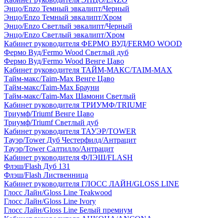
Энцо/Enzo Темный эвкалипт/Черный
Энцо/Enzo Темный эвкалипт/Хром
Энцо/Enzo Светлый эвкалипт/Черный
Энцо/Enzo Светлый эвкалипт/Хром
Кабинет руководителя ФЕРМО ВУД/FERMO WOOD
Фермо Вуд/Fermo Wood Светлый дуб
Фермо Вуд/Fermo Wood Венге Цаво
Кабинет руководителя ТАЙМ-МАКС/TAIM-MAX
Тайм-макс/Taim-Max Венге Цаво
Тайм-макс/Taim-Max Брауни
Тайм-макс/Taim-Max Шамони Светлый
Кабинет руководителя ТРИУМФ/TRIUMF
Триумф/Triumf Венге Цаво
Триумф/Triumf Светлый дуб
Кабинет руководителя ТАУЭР/TOWER
Тауэр/Tower Дуб Честерфилд/Антрацит
Тауэр/Tower Салтилло/Антрацит
Кабинет руководителя ФЛЭШ/FLASH
Флэш/Flash Дуб 131
Флэш/Flash Лиственница
Кабинет руководителя ГЛОСС ЛАЙН/GLOSS LINE
Глосс Лайн/Gloss Line Teakwood
Глосс Лайн/Gloss Line Ivory
Глосс Лайн/Gloss Line Белый премиум