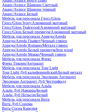
Аванс/Avance Венге Цаво
Аванс/Avance Шамони Светлый
Аванс/Avance Шамони темный
Аванс/Avance Белый
Мебель для персонала Глосс/Gloss
Глосс/Gloss Ivory/Алюминий матовый
Глосс/Gloss Teakwood/Алюминий матовый
Глосс/Gloss Белый премиум/Алюминий матовый
Мебель для персонала Арредо/Arredo
Арредо/Arredo Графит/Черный глянец
Арредо/Arredo Romano/Металл глянец
Арредо/Arredo Белый премиум/Iron wood
Арредо/Arredo Мокко/Черный глянец
Мебель для персонала Флекс
Флекс Гикори/Антрацит
Мебель для персонала Tour Light
Tour Light Дуб калифорнийский/Белый металл
Мебель для персонала Эволюшн Антрацит
Эволюшн Антрацит Дуб Честерфилд
Мебель для персонала Альба
Альба Дуб Наварра/Белый
Альба Дуб Нельсон/Белый
Мебель для персонала Вита
Вита Дуб Сонома
Вита Сосна Карелия