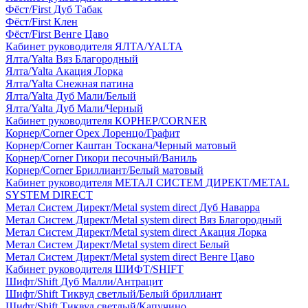
Фёст/First Дуб Табак
Фёст/First Клен
Фёст/First Венге Цаво
Кабинет руководителя ЯЛТА/YALTA
Ялта/Yalta Вяз Благородный
Ялта/Yalta Акация Лорка
Ялта/Yalta Снежная патина
Ялта/Yalta Дуб Мали/Белый
Ялта/Yalta Дуб Мали/Черный
Кабинет руководителя КОРНЕР/CORNER
Корнер/Corner Орех Лоренцо/Графит
Корнер/Corner Каштан Тоскана/Черный матовый
Корнер/Corner Гикори песочный/Ваниль
Корнер/Corner Бриллиант/Белый матовый
Кабинет руководителя МЕТАЛ СИСТЕМ ДИРЕКТ/METAL
SYSTEM DIRECT
Метал Систем Директ/Metal system direct Дуб Наварра
Метал Систем Директ/Metal system direct Вяз Благородный
Метал Систем Директ/Metal system direct Акация Лорка
Метал Систем Директ/Metal system direct Белый
Метал Систем Директ/Metal system direct Венге Цаво
Кабинет руководителя ШИФТ/SHIFT
Шифт/Shift Дуб Малли/Антрацит
Шифт/Shift Тиквуд светлый/Белый бриллиант
Шифт/Shift Тиквуд светлый/Капучино