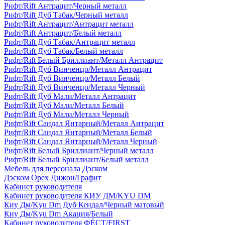
Рифт/Rift Антрацит/Черный металл
Рифт/Rift Дуб Табак/Черный металл
Рифт/Rift Антрацит/Антрацит металл
Рифт/Rift Антрацит/Белый металл
Рифт/Rift Дуб Табак/Антрацит металл
Рифт/Rift Дуб Табак/Белый металл
Рифт/Rift Белый Бриллиант/Металл Антрацит
Рифт/Rift Дуб Винченцо/Металл Антрацит
Рифт/Rift Дуб Винченцо/Металл Белый
Рифт/Rift Дуб Винченцо/Металл Черный
Рифт/Rift Дуб Мали/Металл Антрацит
Рифт/Rift Дуб Мали/Металл Белый
Рифт/Rift Дуб Мали/Металл Черный
Рифт/Rift Сандал Янтарный/Металл Антрацит
Рифт/Rift Сандал Янтарный/Металл Белый
Рифт/Rift Сандал Янтарный/Металл Черный
Рифт/Rift Белый Бриллиант/Черный металл
Рифт/Rift Белый Бриллиант/Белый металл
Мебель для персонала Дэском
Дэском Орех Дижон/Графит
Кабинет руководителя
Кабинет руководителя КИУ ДМ/KYU DM
Киу Дм/Kyu Dm Дуб Кендал/Черный матовый
Киу Дм/Kyu Dm Акация/Белый
Кабинет руководителя ФЁСТ/FIRST