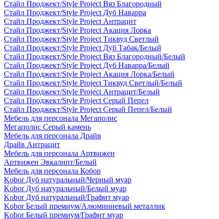
Стайл Проджект/Style Project Вяз Благородный
Стайл Проджект/Style Project Дуб Наварра
Стайл Проджект/Style Project Антрацит
Стайл Проджект/Style Project Акация Лорка
Стайл Проджект/Style Project Тиквуд Светлый
Стайл Проджект/Style Project Дуб Табак/Белый
Стайл Проджект/Style Project Вяз Благородный/Белый
Стайл Проджект/Style Project Дуб Наварра/Белый
Стайл Проджект/Style Project Акация Лорка/Белый
Стайл Проджект/Style Project Тиквуд Светлый/Белый
Стайл Проджект/Style Project Антрацит/Белый
Стайл Проджект/Style Project Серый Пепел
Стайл Проджект/Style Project Серый Пепел/Белый
Мебель для персонала Мегаполис
Мегаполис Серый камень
Мебель для персонала Драйв
Драйв Антрацит
Мебель для персонала Артвижен
Артвижен Эвкалипт/Белый
Мебель для персонала Кобор
Kobor Дуб натуральный/Черный муар
Kobor Дуб натуральный/Белый муар
Kobor Дуб натуральный/Графит муар
Kobor Белый премиум/Алюминиевый металлик
Kobor Белый премиум/Графит муар