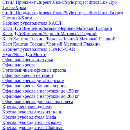
Стайл Проджект Директ Люкс/Style project direct Lux Дуб
Табак/Хром
Стайл Проджект Директ Люкс/Style project direct Lux Тиквуд
Светлый/Хром
Кабинет руководителя КАСЛ
Касл Дуб Винченцо/Базальт/Черный Матовый Гладкий
Касл Дуб Винченцо/Черный Матовый Гладкий
Касл Каштан Тоскана/Базальт/Черный Матовый Гладкий
Касл Каштан Тоскана/Черный Матовый Гладкий
Кабинет руководителя НУАР/NUAR
Нуар/Nuar Дуб Монте
Офисные кресла и стулья
Офисные кресла
Эргономичные офисные кресла
Офисное кресло из ткани
Офисные кресла дизайнерские
Офисные кресла Samurai черное
Офисные кресла с нагрузкой до 150 кг
Офисные кресла с нагрузкой до 200 кг
Офисные кресла для большого веса
Кресла для руководителя
Кресла руководителя из ткани
Кресла руководителя Metta
Кресла руководителя экокожа
Кресла руководителя Chairman