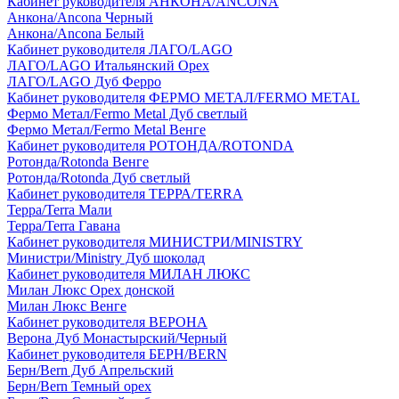
Кабинет руководителя АНКОНА/ANCONA
Анкона/Ancona Черный
Анкона/Ancona Белый
Кабинет руководителя ЛАГО/LAGO
ЛАГО/LAGO Итальянский Орех
ЛАГО/LAGO Дуб Ферро
Кабинет руководителя ФЕРМО МЕТАЛ/FERMO METAL
Фермо Метал/Fermo Metal Дуб светлый
Фермо Метал/Fermo Metal Венге
Кабинет руководителя РОТОНДА/ROTONDA
Ротонда/Rotonda Венге
Ротонда/Rotonda Дуб светлый
Кабинет руководителя ТЕРРА/TERRA
Терра/Terra Мали
Терра/Terra Гавана
Кабинет руководителя МИНИСТРИ/MINISTRY
Министри/Ministry Дуб шоколад
Кабинет руководителя МИЛАН ЛЮКС
Милан Люкс Орех донской
Милан Люкс Венге
Кабинет руководителя ВЕРОНА
Верона Дуб Монастырский/Черный
Кабинет руководителя БЕРН/BERN
Берн/Bern Дуб Апрельский
Берн/Bern Темный орех