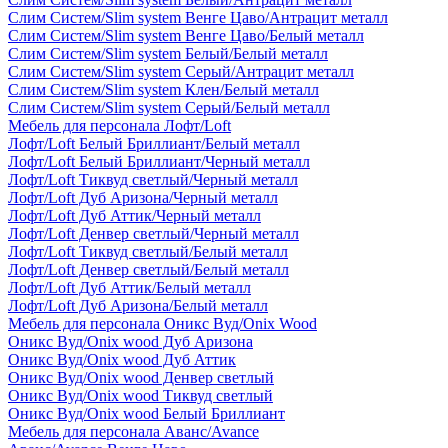
Слим Систем/Slim system Венге Цаво/Антрацит металл
Слим Систем/Slim system Венге Цаво/Белый металл
Слим Систем/Slim system Белый/Белый металл
Слим Систем/Slim system Серый/Антрацит металл
Слим Систем/Slim system Клен/Белый металл
Слим Систем/Slim system Серый/Белый металл
Мебель для персонала Лофт/Loft
Лофт/Loft Белый Бриллиант/Белый металл
Лофт/Loft Белый Бриллиант/Черный металл
Лофт/Loft Тиквуд светлый/Черный металл
Лофт/Loft Дуб Аризона/Черный металл
Лофт/Loft Дуб Аттик/Черный металл
Лофт/Loft Денвер светлый/Черный металл
Лофт/Loft Тиквуд светлый/Белый металл
Лофт/Loft Денвер светлый/Белый металл
Лофт/Loft Дуб Аттик/Белый металл
Лофт/Loft Дуб Аризона/Белый металл
Мебель для персонала Оникс Вуд/Onix Wood
Оникс Вуд/Onix wood Дуб Аризона
Оникс Вуд/Onix wood Дуб Аттик
Оникс Вуд/Onix wood Денвер светлый
Оникс Вуд/Onix wood Тиквуд светлый
Оникс Вуд/Onix wood Белый Бриллиант
Мебель для персонала Аванс/Avance