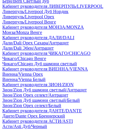
Берн/Bern Светлый дуб
Кабинет руководителя ЛИВЕРПУЛЬ/LIVERPOOL
Ливерпуль/Liverpool Дуб Нордик
Ливерпуль/Liverpool Орех
Ливерпуль/Liverpool Венге
Кабинет руководителя МОНЗА/MONZA
Монза/Monza Венге
Кабинет руководителя ДАЛИ/DALI
Дали/Dali Орех Cахара/Антрацит
Дали/Dali Эбен/Антрацит
Кабинет руководителя ЧИКАГО/CHICAGO
Чикаго/Chicago Венге
Чикаго/Chicago Дуб шамони светлый
Кабинет руководителя ВИЕННА/VIENNA
Виенна/Vienna Орех
Виенна/Vienna Белый
Кабинет руководителя ЗИОН/ZION
Зион/Zion Дуб шамони светлый/Антрацит
Зион/Zion Орех селект/Антрацит
Зион/Zion Дуб шамони светлый/Белый
Зион/Zion Орех селект/Белый
Кабинет руководителя ДАНТЕ/DANTE
Данте/Dante Орех Бреннерский
Кабинет руководителя АСТИ/ASTI
Асти/Asti Дуб/Черный