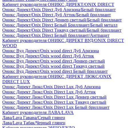
Кабинет руководителя ОНИКС ДИРЕКТ/ONIX DIRECT
Оникс Директ/Onix Direct Дуб Аризона/Белый бриллиант
Оникс Директ/Onix Direct Дуб Аттик/Белый бриллиант
Оникс Директ/Onix Direct Денвер светлый/Белый бриллиант
Оникс Директ/Onix Direct Белый Бриллиант/Белый металл
Оникс Директ/Onix Direct Тиквуд светлый/Белый бриллиант
Оникс Директ/Onix Direct Белый бриллиант/Антрацит
Кабинет руководителя ОНИКС ДИРЕКТ ВУД/ONIX DIRECT
WOOD
Оникс Вуд Директ/Onix wood direct Дуб Аризона
Оникс Вуд Директ/Onix wood direct Дуб Аттик
Оникс Вуд Директ/Onix wood direct Денвер светлый
Оникс Вуд Директ/Onix wood direct Тиквуд светлый
Оникс Вуд Директ/Onix wood direct Белый бриллиант
Кабинет руководителя ОНИКС ДИРЕКТ ЛЮКС/ONIX
DIRECT LUX
Оникс Директ Люкс/Onix Direct Lux Дуб Аризона
Оникс Директ Люкс/Onix Direct Lux Дуб Аттик
Оникс Директ Люкс/Onix Direct Lux Денвер светлый
Оникс Директ Люкс/Onix Direct Lux Тиквуд светлый
Оникс Директ Люкс/Onix Direct Lux Белый бриллиант
Кабинет руководителя ЛАВА/LAVA
Лава/Lava Гавана/Серый глянец
Лава/Lava Табак/Черный глянец
Кабинет руководителя ЭНЦО/ENZO