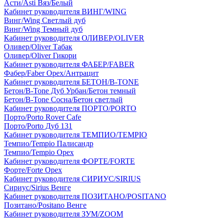
Асти/Asti Вяз/Белый
Кабинет руководителя ВИНГ/WING
Винг/Wing Светлый дуб
Винг/Wing Темный дуб
Кабинет руководителя ОЛИВЕР/OLIVER
Оливер/Oliver Табак
Оливер/Oliver Гикори
Кабинет руководителя ФАБЕР/FABER
Фабер/Faber Орех/Антрацит
Кабинет руководителя БЕТОН/B-TONE
Бетон/B-Tone Дуб Урбан/Бетон темный
Бетон/B-Tone Сосна/Бетон светлый
Кабинет руководителя ПОРТО/PORTO
Порто/Porto Rover Cafe
Порто/Porto Дуб 131
Кабинет руководителя ТЕМПИО/TEMPIO
Темпио/Tempio Палисандр
Темпио/Tempio Орех
Кабинет руководителя ФОРТЕ/FORTE
Форте/Forte Орех
Кабинет руководителя СИРИУС/SIRIUS
Сириус/Sirius Венге
Кабинет руководителя ПОЗИТАНО/POSITANO
Позитано/Positano Венге
Кабинет руководителя ЗУМ/ZOOM