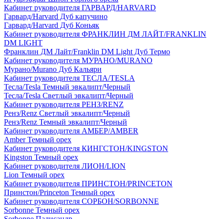
Кабинет руководителя ГАРВАРД/HARVARD
Гарвард/Harvard Дуб капучино
Гарвард/Harvard Дуб Коньяк
Кабинет руководителя ФРАНКЛИН ДМ ЛАЙТ/FRANKLIN
DM LIGHT
Франклин ДМ Лайт/Franklin DM Light Дуб Термо
Кабинет руководителя МУРАНО/MURANO
Мурано/Murano Дуб Кальяри
Кабинет руководителя ТЕСЛА/TESLA
Тесла/Tesla Темный эвкалипт/Черный
Тесла/Tesla Светлый эвкалипт/Черный
Кабинет руководителя РЕНЗ/RENZ
Ренз/Renz Светлый эвкалипт/Черный
Ренз/Renz Темный эвкалипт/Черный
Кабинет руководителя АМБЕР/AMBER
Amber Темный орех
Кабинет руководителя КИНГСТОН/KINGSTON
Kingston Темный орех
Кабинет руководителя ЛИОН/LION
Lion Темный орех
Кабинет руководителя ПРИНСТОН/PRINCETON
Принстон/Princeton Темный орех
Кабинет руководителя СОРБОН/SORBONNE
Sorbonne Темный орех
Sorbonne Палисандр