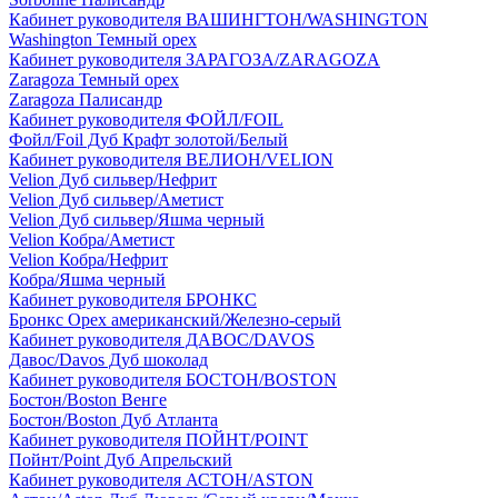
Кабинет руководителя ВАШИНГТОН/WASHINGTON
Washington Темный орех
Кабинет руководителя ЗАРАГОЗА/ZARAGOZA
Zaragoza Темный орех
Zaragoza Палисандр
Кабинет руководителя ФОЙЛ/FOIL
Фойл/Foil Дуб Крафт золотой/Белый
Кабинет руководителя ВЕЛИОН/VELION
Velion Дуб сильвер/Нефрит
Velion Дуб сильвер/Аметист
Velion Дуб сильвер/Яшма черный
Velion Кобра/Аметист
Velion Кобра/Нефрит
Кобра/Яшма черный
Кабинет руководителя БРОНКС
Бронкс Орех американский/Железно-серый
Кабинет руководителя ДАВОС/DAVOS
Давос/Davos Дуб шоколад
Кабинет руководителя БОСТОН/BOSTON
Бостон/Boston Венге
Бостон/Boston Дуб Атланта
Кабинет руководителя ПОЙНТ/POINT
Пойнт/Point Дуб Апрельский
Кабинет руководителя АСТОН/ASTON