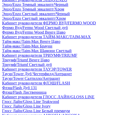
Энцо/Enzo Темный эвкалипт/Черный
Энцо/Enzo Темный эвкалипт/Хром
Энцо/Enzo Светлый эвкалипт/Черный
Энцо/Enzo Светлый эвкалипт/Хром
Кабинет руководителя ФЕРМО ВУД/FERMO WOOD
Фермо Вуд/Fermo Wood Светлый дуб
Фермо Вуд/Fermo Wood Венге Цаво
Кабинет руководителя ТАЙМ-МАКС/TAIM-MAX
Тайм-макс/Taim-Max Венге Цаво
Тайм-макс/Taim-Max Брауни
Тайм-макс/Taim-Max Шамони Светлый
Кабинет руководителя ТРИУМФ/TRIUMF
Триумф/Triumf Венге Цаво
Триумф/Triumf Светлый дуб
Кабинет руководителя ТАУЭР/TOWER
Тауэр/Tower Дуб Честерфилд/Антрацит
Тауэр/Tower Салтилло/Антрацит
Кабинет руководителя ФЛЭШ/FLASH
Флэш/Flash Дуб 131
Флэш/Flash Лиственница
Кабинет руководителя ГЛОСС ЛАЙН/GLOSS LINE
Глосс Лайн/Gloss Line Teakwood
Глосс Лайн/Gloss Line Ivory
Глосс Лайн/Gloss Line Белый премиум