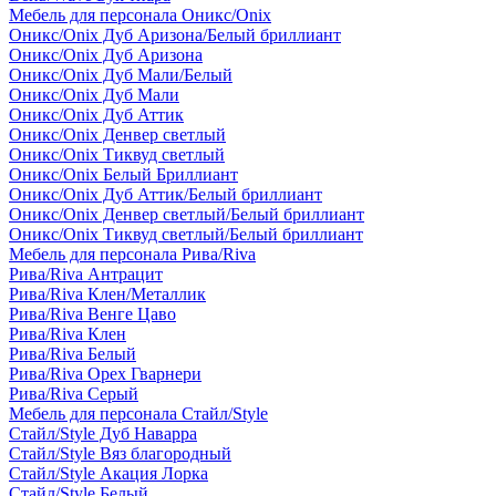
Мебель для персонала Оникс/Onix
Оникс/Onix Дуб Аризона/Белый бриллиант
Оникс/Onix Дуб Аризона
Оникс/Onix Дуб Мали/Белый
Оникс/Onix Дуб Мали
Оникс/Onix Дуб Аттик
Оникс/Onix Денвер светлый
Оникс/Onix Тиквуд светлый
Оникс/Onix Белый Бриллиант
Оникс/Onix Дуб Аттик/Белый бриллиант
Оникс/Onix Денвер светлый/Белый бриллиант
Оникс/Onix Тиквуд светлый/Белый бриллиант
Мебель для персонала Рива/Riva
Рива/Riva Антрацит
Рива/Riva Клен/Металлик
Рива/Riva Венге Цаво
Рива/Riva Клен
Рива/Riva Белый
Рива/Riva Орех Гварнери
Рива/Riva Серый
Мебель для персонала Стайл/Style
Стайл/Style Дуб Наварра
Стайл/Style Вяз благородный
Стайл/Style Акация Лорка
Стайл/Style Белый