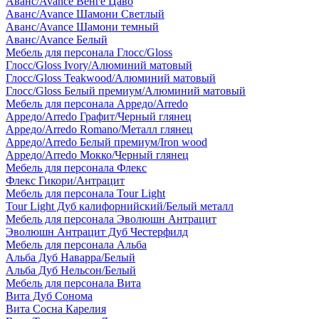
Аванс/Avance Венге Цаво
Аванс/Avance Шамони Светлый
Аванс/Avance Шамони темный
Аванс/Avance Белый
Мебель для персонала Глосс/Gloss
Глосс/Gloss Ivory/Алюминий матовый
Глосс/Gloss Teakwood/Алюминий матовый
Глосс/Gloss Белый премиум/Алюминий матовый
Мебель для персонала Арредо/Arredo
Арредо/Arredo Графит/Черный глянец
Арредо/Arredo Romano/Металл глянец
Арредо/Arredo Белый премиум/Iron wood
Арредо/Arredo Мокко/Черный глянец
Мебель для персонала Флекс
Флекс Гикори/Антрацит
Мебель для персонала Tour Light
Tour Light Дуб калифорнийский/Белый металл
Мебель для персонала Эволюшн Антрацит
Эволюшн Антрацит Дуб Честерфилд
Мебель для персонала Альба
Альба Дуб Наварра/Белый
Альба Дуб Нельсон/Белый
Мебель для персонала Вита
Вита Дуб Сонома
Вита Сосна Карелия