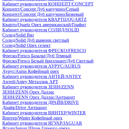
Кабинет руководителя КОНЦЕПТ/CONCEPT
Концепт/Concept Дуб капучино/Серый
Концепт/Concept Дуб капучино/Бежевый
Кабинет руководителя КВАРТЦ/QUARTZ
Квартц/Quartz Орех американский/Графит
Кабинет руководителя СОЛИД/SOLID
Солид/Solid Вяз
Солид/Solid Дуб шамони светлый
Солид/Solid Орех селект
Кабинет руководителя ФРЕСКО/FRESCO
Фреско/Fresco Базальт/Дуб Темный
Фреско/Fresco Белый бриллиант/Дуб Светлый
Кабинет руководителя АУРУС/AURUS
Аурус/Aurus Кофейный орех
Кабинет руководителя АНТЕЙ/ANTEY
Антей/Antey Металлик АРТ
Кабинет руководителя ЗЕНН/ZENN
ЗЕНН/ZENN Орех Даллас
ЗЕНН/ZENN Орех Даллас/Антрацит
Кабинет руководителя ДРАЙВ/DRIVE
Драйв/Drive Антрацит
Кабинет руководителя ВИНТЕР/WINTER
Винтер/Winter Кофейный орех
Кабинет руководителя ЯГУАР/JAGUAR
Ягуар/Jaguar Шпон Горного ореха