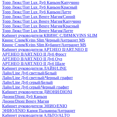
Торр Люкс/Torr Lux Дуб Каньон/Капучино
Торр Люкс/Torr Lux Дуб Каньон/Красный
Торр Люкс/Torr Lux Дуб Каньон/Латте
Торр Люкс/Torr Lux Венге Магия/Синий
Торр Люкс/Torr Lux Венге Магия/Капучино
Торр Люкс/Torr Lux Венге Магия/Красный
Торр Люкс/Torr Lux Венге Магия/Латте
Кабинет руководителя КВИНС СЛИМ/KVINS SLIM
Квинс Слим/Kvins Slim Черный/Антрацит MS
Квинс Слим/Kvins Slim Кубанит/Антрацит MS
Кабинет руководителя АРТ.НЕО II/ART.NEO II
АРТ.НЕО II/ART.NEO II Дуб Фрост
АРТ.НЕО II/ART.NEO II Дуб Оул
АРТ.НЕО II/ART.NEO II Дуб Шале
Кабинет руководителя ЛАЙН/LINE
Лайн/Line Дуб светлый/Белый
Лайн/Line Дуб светлый/Черный графит
Лайн/Line Дуб серый/Белый
Лайн/Line Дуб серый/Черный графит
Кабинет руководителя ДИОНИ/DIONI
Диони/Dioni Дуб Каньон
Диони/Dioni Венге Магия
Кабинет руководителя ЭНИО/ENIO
ЭНИО/ENIO Кария Пальмира/Антрацит
Кабинет руководителя АЛЬТО/ALTO