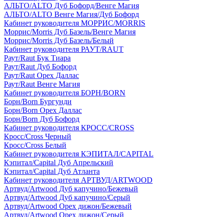
АЛЬТО/ALTO Дуб Бофорд/Венге Магия
АЛЬТО/ALTO Венге Магия/Дуб Бофорд
Кабинет руководителя МОРРИС/MORRIS
Моррис/Morris Дуб Базель/Венге Магия
Моррис/Morris Дуб Базель/Белый
Кабинет руководителя РАУТ/RAUT
Раут/Raut Бук Тиара
Раут/Raut Дуб Бофорд
Раут/Raut Орех Даллас
Раут/Raut Венге Магия
Кабинет руководителя БОРН/BORN
Борн/Born Бургунди
Борн/Born Орех Даллас
Борн/Born Дуб Бофорд
Кабинет руководителя КРОСС/CROSS
Кросс/Cross Черный
Кросс/Cross Белый
Кабинет руководителя КЭПИТАЛ/CAPITAL
Кэпитал/Capital Дуб Апрельский
Кэпитал/Capital Дуб Атланта
Кабинет руководителя АРТВУД/ARTWOOD
Артвуд/Artwood Дуб капучино/Бежевый
Артвуд/Artwood Дуб капучино/Серый
Артвуд/Artwood Орех дижон/Бежевый
Артвуд/Artwood Орех дижон/Серый