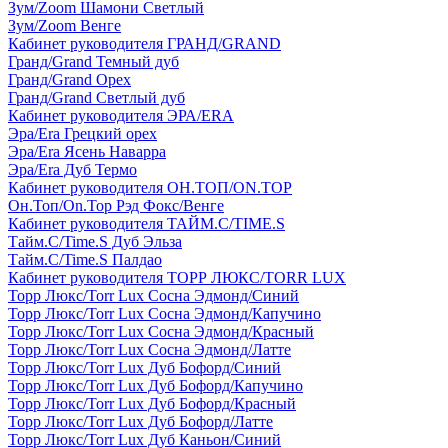
Зум/Zoom Шамони Светлый
Зум/Zoom Венге
Кабинет руководителя ГРАНД/GRAND
Гранд/Grand Темный дуб
Гранд/Grand Орех
Гранд/Grand Светлый дуб
Кабинет руководителя ЭРА/ERA
Эра/Era Грецкий орех
Эра/Era Ясень Наварра
Эра/Era Дуб Термо
Кабинет руководителя ОН.ТОП/ON.TOP
Он.Топ/On.Top Рэд Фокс/Венге
Кабинет руководителя ТАЙМ.С/TIME.S
Тайм.С/Time.S Дуб Эльза
Тайм.С/Time.S Палдао
Кабинет руководителя ТОРР ЛЮКС/TORR LUX
Торр Люкс/Torr Lux Сосна Эдмонд/Синий
Торр Люкс/Torr Lux Сосна Эдмонд/Капучино
Торр Люкс/Torr Lux Сосна Эдмонд/Красный
Торр Люкс/Torr Lux Сосна Эдмонд/Латте
Торр Люкс/Torr Lux Дуб Бофорд/Синий
Торр Люкс/Torr Lux Дуб Бофорд/Капучино
Торр Люкс/Torr Lux Дуб Бофорд/Красный
Торр Люкс/Torr Lux Дуб Бофорд/Латте
Торр Люкс/Torr Lux Дуб Каньон/Синий