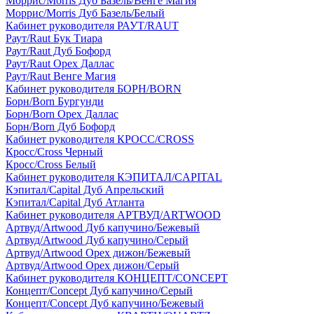
Моррис/Morris Дуб Базель/Венге Магия
Моррис/Morris Дуб Базель/Белый
Кабинет руководителя РАУТ/RAUT
Раут/Raut Бук Тиара
Раут/Raut Дуб Бофорд
Раут/Raut Орех Даллас
Раут/Raut Венге Магия
Кабинет руководителя БОРН/BORN
Борн/Born Бургунди
Борн/Born Орех Даллас
Борн/Born Дуб Бофорд
Кабинет руководителя КРОСС/CROSS
Кросс/Cross Черный
Кросс/Cross Белый
Кабинет руководителя КЭПИТАЛ/CAPITAL
Кэпитал/Capital Дуб Апрельский
Кэпитал/Capital Дуб Атланта
Кабинет руководителя АРТВУД/ARTWOOD
Артвуд/Artwood Дуб капучино/Бежевый
Артвуд/Artwood Дуб капучино/Серый
Артвуд/Artwood Орех дижон/Бежевый
Артвуд/Artwood Орех дижон/Серый
Кабинет руководителя КОНЦЕПТ/CONCEPT
Концепт/Concept Дуб капучино/Серый
Концепт/Concept Дуб капучино/Бежевый