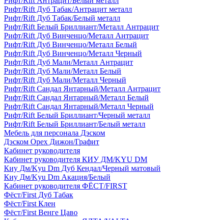
Рифт/Rift Антрацит/Белый металл
Рифт/Rift Дуб Табак/Антрацит металл
Рифт/Rift Дуб Табак/Белый металл
Рифт/Rift Белый Бриллиант/Металл Антрацит
Рифт/Rift Дуб Винченцо/Металл Антрацит
Рифт/Rift Дуб Винченцо/Металл Белый
Рифт/Rift Дуб Винченцо/Металл Черный
Рифт/Rift Дуб Мали/Металл Антрацит
Рифт/Rift Дуб Мали/Металл Белый
Рифт/Rift Дуб Мали/Металл Черный
Рифт/Rift Сандал Янтарный/Металл Антрацит
Рифт/Rift Сандал Янтарный/Металл Белый
Рифт/Rift Сандал Янтарный/Металл Черный
Рифт/Rift Белый Бриллиант/Черный металл
Рифт/Rift Белый Бриллиант/Белый металл
Мебель для персонала Дэском
Дэском Орех Дижон/Графит
Кабинет руководителя
Кабинет руководителя КИУ ДМ/KYU DM
Киу Дм/Kyu Dm Дуб Кендал/Черный матовый
Киу Дм/Kyu Dm Акация/Белый
Кабинет руководителя ФЁСТ/FIRST
Фёст/First Дуб Табак
Фёст/First Клен
Фёст/First Венге Цаво