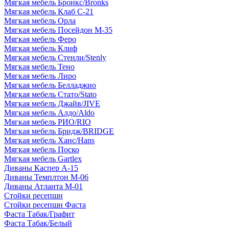
Мягкая мебель Бронкс/Bronks
Мягкая мебель Клаб С-21
Мягкая мебель Орла
Мягкая мебель Посейдон М-35
Мягкая мебель Феро
Мягкая мебель Клиф
Мягкая мебель Стенли/Stenly
Мягкая мебель Тено
Мягкая мебель Лиро
Мягкая мебель Белладжио
Мягкая мебель Стато/Stato
Мягкая мебель Джайв/JIVE
Мягкая мебель Алдо/Aldo
Мягкая мебель РИО/RIO
Мягкая мебель Бридж/BRIDGE
Мягкая мебель Ханс/Hans
Мягкая мебель Поско
Мягкая мебель Gartlex
Диваны Каспер А-15
Диваны Темплтон М-06
Диваны Атланта М-01
Стойки ресепшн
Стойки ресепшн Фаста
Фаста Табак/Графит
Фаста Табак/Белый