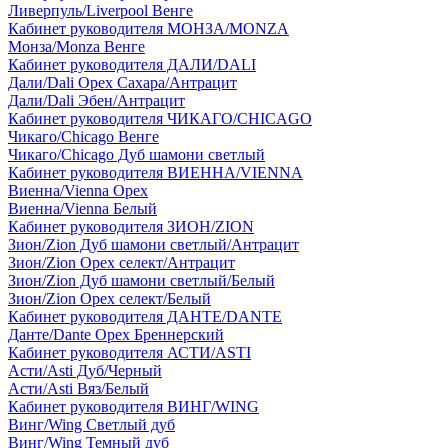
Ливерпуль/Liverpool Венге
Кабинет руководителя МОНЗА/MONZA
Монза/Monza Венге
Кабинет руководителя ДАЛИ/DALI
Дали/Dali Орех Cахара/Антрацит
Дали/Dali Эбен/Антрацит
Кабинет руководителя ЧИКАГО/CHICAGO
Чикаго/Chicago Венге
Чикаго/Chicago Дуб шамони светлый
Кабинет руководителя ВИЕННА/VIENNA
Виенна/Vienna Орех
Виенна/Vienna Белый
Кабинет руководителя ЗИОН/ZION
Зион/Zion Дуб шамони светлый/Антрацит
Зион/Zion Орех селект/Антрацит
Зион/Zion Дуб шамони светлый/Белый
Зион/Zion Орех селект/Белый
Кабинет руководителя ДАНТЕ/DANTE
Данте/Dante Орех Бреннерский
Кабинет руководителя АСТИ/ASTI
Асти/Asti Дуб/Черный
Асти/Asti Вяз/Белый
Кабинет руководителя ВИНГ/WING
Винг/Wing Светлый дуб
Винг/Wing Темный дуб