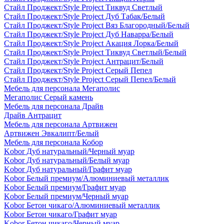
Стайл Проджект/Style Project Тиквуд Светлый
Стайл Проджект/Style Project Дуб Табак/Белый
Стайл Проджект/Style Project Вяз Благородный/Белый
Стайл Проджект/Style Project Дуб Наварра/Белый
Стайл Проджект/Style Project Акация Лорка/Белый
Стайл Проджект/Style Project Тиквуд Светлый/Белый
Стайл Проджект/Style Project Антрацит/Белый
Стайл Проджект/Style Project Серый Пепел
Стайл Проджект/Style Project Серый Пепел/Белый
Мебель для персонала Мегаполис
Мегаполис Серый камень
Мебель для персонала Драйв
Драйв Антрацит
Мебель для персонала Артвижен
Артвижен Эвкалипт/Белый
Мебель для персонала Кобор
Kobor Дуб натуральный/Черный муар
Kobor Дуб натуральный/Белый муар
Kobor Дуб натуральный/Графит муар
Kobor Белый премиум/Алюминиевый металлик
Kobor Белый премиум/Графит муар
Kobor Белый премиум/Черный муар
Kobor Бетон чикаго/Алюминиевый металлик
Kobor Бетон чикаго/Графит муар
Kobor Бетон чикаго/Черный муар