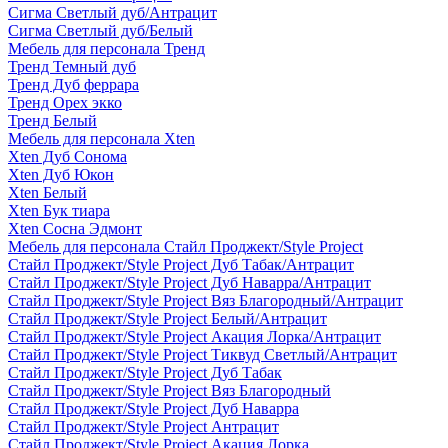
Сигма Светлый дуб/Антрацит
Сигма Светлый дуб/Белый
Мебель для персонала Тренд
Тренд Темный дуб
Тренд Дуб феррара
Тренд Орех экко
Тренд Белый
Мебель для персонала Xten
Xten Дуб Сонома
Xten Дуб Юкон
Xten Белый
Xten Бук тиара
Xten Сосна Эдмонт
Мебель для персонала Стайл Проджект/Style Project
Стайл Проджект/Style Project Дуб Табак/Антрацит
Стайл Проджект/Style Project Дуб Наварра/Антрацит
Стайл Проджект/Style Project Вяз Благородный/Антрацит
Стайл Проджект/Style Project Белый/Антрацит
Стайл Проджект/Style Project Акация Лорка/Антрацит
Стайл Проджект/Style Project Тиквуд Светлый/Антрацит
Стайл Проджект/Style Project Дуб Табак
Стайл Проджект/Style Project Вяз Благородный
Стайл Проджект/Style Project Дуб Наварра
Стайл Проджект/Style Project Антрацит
Стайл Проджект/Style Project Акация Лорка