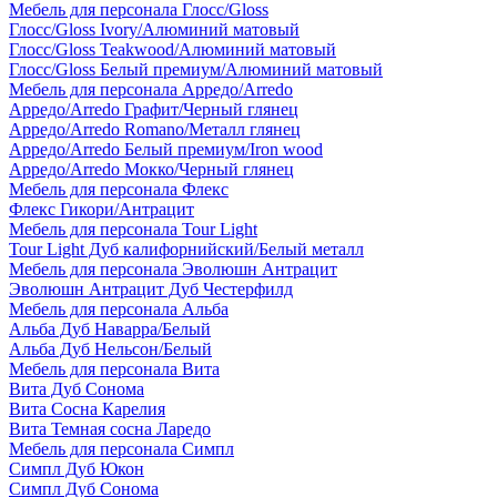
Мебель для персонала Глосс/Gloss
Глосс/Gloss Ivory/Алюминий матовый
Глосс/Gloss Teakwood/Алюминий матовый
Глосс/Gloss Белый премиум/Алюминий матовый
Мебель для персонала Арредо/Arredo
Арредо/Arredo Графит/Черный глянец
Арредо/Arredo Romano/Металл глянец
Арредо/Arredo Белый премиум/Iron wood
Арредо/Arredo Мокко/Черный глянец
Мебель для персонала Флекс
Флекс Гикори/Антрацит
Мебель для персонала Tour Light
Tour Light Дуб калифорнийский/Белый металл
Мебель для персонала Эволюшн Антрацит
Эволюшн Антрацит Дуб Честерфилд
Мебель для персонала Альба
Альба Дуб Наварра/Белый
Альба Дуб Нельсон/Белый
Мебель для персонала Вита
Вита Дуб Сонома
Вита Сосна Карелия
Вита Темная сосна Ларедо
Мебель для персонала Симпл
Симпл Дуб Юкон
Симпл Дуб Сонома