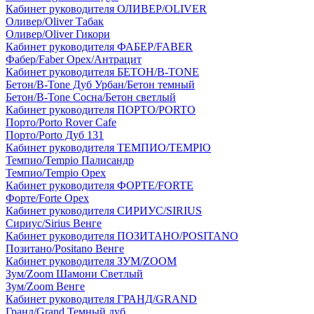
Кабинет руководителя ОЛИВЕР/OLIVER
Оливер/Oliver Табак
Оливер/Oliver Гикори
Кабинет руководителя ФАБЕР/FABER
Фабер/Faber Орех/Антрацит
Кабинет руководителя БЕТОН/B-TONE
Бетон/B-Tone Дуб Урбан/Бетон темный
Бетон/B-Tone Сосна/Бетон светлый
Кабинет руководителя ПОРТО/PORTO
Порто/Porto Rover Cafe
Порто/Porto Дуб 131
Кабинет руководителя ТЕМПИО/TEMPIO
Темпио/Tempio Палисандр
Темпио/Tempio Орех
Кабинет руководителя ФОРТЕ/FORTE
Форте/Forte Орех
Кабинет руководителя СИРИУС/SIRIUS
Сириус/Sirius Венге
Кабинет руководителя ПОЗИТАНО/POSITANO
Позитано/Positano Венге
Кабинет руководителя ЗУМ/ZOOM
Зум/Zoom Шамони Светлый
Зум/Zoom Венге
Кабинет руководителя ГРАНД/GRAND
Гранд/Grand Темный дуб