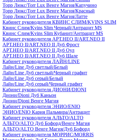
Торр Люкс/Torr Lux Венге Магия/Капучино
Торр Люкс/Torr Lux Венге Магия/Красный
Торр Люкс/Torr Lux Венге Магия/Латте
Кабинет руководителя КВИНС СЛИМ/KVINS SLIM
Квинс Слим/Kvins Slim Черный/Антрацит MS
Квинс Слим/Kvins Slim Кубанит/Антрацит MS
Кабинет руководителя АРТ.НЕО II/ART.NEO II
АРТ.НЕО II/ART.NEO II Дуб Фрост
АРТ.НЕО II/ART.NEO II Дуб Оул
АРТ.НЕО II/ART.NEO II Дуб Шале
Кабинет руководителя ЛАЙН/LINE
Лайн/Line Дуб светлый/Белый
Лайн/Line Дуб светлый/Черный графит
Лайн/Line Дуб серый/Белый
Лайн/Line Дуб серый/Черный графит
Кабинет руководителя ДИОНИ/DIONI
Диони/Dioni Дуб Каньон
Диони/Dioni Венге Магия
Кабинет руководителя ЭНИО/ENIO
ЭНИО/ENIO Кария Пальмира/Антрацит
Кабинет руководителя АЛЬТО/ALTO
АЛЬТО/ALTO Дуб Бофорд/Венге Магия
АЛЬТО/ALTO Венге Магия/Дуб Бофорд
Кабинет руководителя МОРРИС/MORRIS