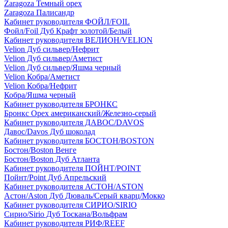
Zaragoza Темный орех
Zaragoza Палисандр
Кабинет руководителя ФОЙЛ/FOIL
Фойл/Foil Дуб Крафт золотой/Белый
Кабинет руководителя ВЕЛИОН/VELION
Velion Дуб сильвер/Нефрит
Velion Дуб сильвер/Аметист
Velion Дуб сильвер/Яшма черный
Velion Кобра/Аметист
Velion Кобра/Нефрит
Кобра/Яшма черный
Кабинет руководителя БРОНКС
Бронкс Орех американский/Железно-серый
Кабинет руководителя ДАВОС/DAVOS
Давос/Davos Дуб шоколад
Кабинет руководителя БОСТОН/BOSTON
Бостон/Boston Венге
Бостон/Boston Дуб Атланта
Кабинет руководителя ПОЙНТ/POINT
Пойнт/Point Дуб Апрельский
Кабинет руководителя АСТОН/ASTON
Астон/Aston Дуб Дюваль/Серый кварц/Мокко
Кабинет руководителя СИРИО/SIRIO
Сирио/Sirio Дуб Тоскана/Вольфрам
Кабинет руководителя РИФ/REEF