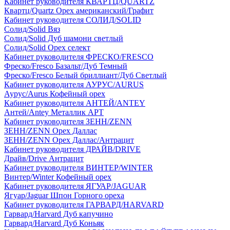
Кабинет руководителя КВАРТЦ/QUARTZ
Квартц/Quartz Орех американский/Графит
Кабинет руководителя СОЛИД/SOLID
Солид/Solid Вяз
Солид/Solid Дуб шамони светлый
Солид/Solid Орех селект
Кабинет руководителя ФРЕСКО/FRESCO
Фреско/Fresco Базальт/Дуб Темный
Фреско/Fresco Белый бриллиант/Дуб Светлый
Кабинет руководителя АУРУС/AURUS
Аурус/Aurus Кофейный орех
Кабинет руководителя АНТЕЙ/ANTEY
Антей/Antey Металлик АРТ
Кабинет руководителя ЗЕНН/ZENN
ЗЕНН/ZENN Орех Даллас
ЗЕНН/ZENN Орех Даллас/Антрацит
Кабинет руководителя ДРАЙВ/DRIVE
Драйв/Drive Антрацит
Кабинет руководителя ВИНТЕР/WINTER
Винтер/Winter Кофейный орех
Кабинет руководителя ЯГУАР/JAGUAR
Ягуар/Jaguar Шпон Горного ореха
Кабинет руководителя ГАРВАРД/HARVARD
Гарвард/Harvard Дуб капучино
Гарвард/Harvard Дуб Коньяк