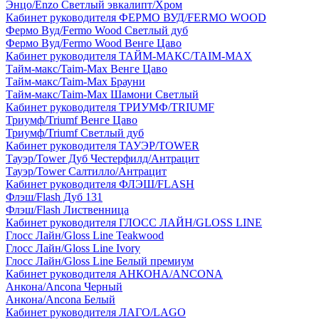
Энцо/Enzo Светлый эвкалипт/Хром
Кабинет руководителя ФЕРМО ВУД/FERMO WOOD
Фермо Вуд/Fermo Wood Светлый дуб
Фермо Вуд/Fermo Wood Венге Цаво
Кабинет руководителя ТАЙМ-МАКС/TAIM-MAX
Тайм-макс/Taim-Max Венге Цаво
Тайм-макс/Taim-Max Брауни
Тайм-макс/Taim-Max Шамони Светлый
Кабинет руководителя ТРИУМФ/TRIUMF
Триумф/Triumf Венге Цаво
Триумф/Triumf Светлый дуб
Кабинет руководителя ТАУЭР/TOWER
Тауэр/Tower Дуб Честерфилд/Антрацит
Тауэр/Tower Салтилло/Антрацит
Кабинет руководителя ФЛЭШ/FLASH
Флэш/Flash Дуб 131
Флэш/Flash Лиственница
Кабинет руководителя ГЛОСС ЛАЙН/GLOSS LINE
Глосс Лайн/Gloss Line Teakwood
Глосс Лайн/Gloss Line Ivory
Глосс Лайн/Gloss Line Белый премиум
Кабинет руководителя АНКОНА/ANCONA
Анкона/Ancona Черный
Анкона/Ancona Белый
Кабинет руководителя ЛАГО/LAGO