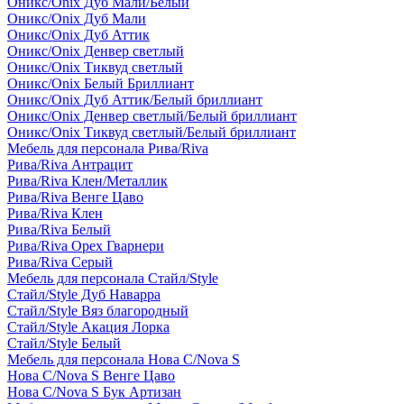
Оникс/Onix Дуб Мали/Белый
Оникс/Onix Дуб Мали
Оникс/Onix Дуб Аттик
Оникс/Onix Денвер светлый
Оникс/Onix Тиквуд светлый
Оникс/Onix Белый Бриллиант
Оникс/Onix Дуб Аттик/Белый бриллиант
Оникс/Onix Денвер светлый/Белый бриллиант
Оникс/Onix Тиквуд светлый/Белый бриллиант
Мебель для персонала Рива/Riva
Рива/Riva Антрацит
Рива/Riva Клен/Металлик
Рива/Riva Венге Цаво
Рива/Riva Клен
Рива/Riva Белый
Рива/Riva Орех Гварнери
Рива/Riva Серый
Мебель для персонала Стайл/Style
Стайл/Style Дуб Наварра
Стайл/Style Вяз благородный
Стайл/Style Акация Лорка
Стайл/Style Белый
Мебель для персонала Нова С/Nova S
Нова С/Nova S Венге Цаво
Нова С/Nova S Бук Артизан