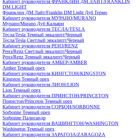
Кабинет руководителя ФРАНКЛИН ДМ ЛАЙТ/FRANKLIN
DM LIGHT
Франклин ДМ Лайт/Franklin DM Light Дуб Термо
Кабинет руководителя МУРАНО/MURANO
Мурано/Murano Дуб Кальяри
Кабинет руководителя ТЕСЛА/TESLA
Тесла/Tesla Темный эвкалипт/Черный
Тесла/Tesla Светлый эвкалипт/Черный
Кабинет руководителя РЕНЗ/RENZ
Ренз/Renz Светлый эвкалипт/Черный
Ренз/Renz Темный эвкалипт/Черный
Кабинет руководителя АМБЕР/AMBER
Amber Темный орех
Кабинет руководителя КИНГСТОН/KINGSTON
Kingston Темный орех
Кабинет руководителя ЛИОН/LION
Lion Темный орех
Кабинет руководителя ПРИНСТОН/PRINCETON
Принстон/Princeton Темный орех
Кабинет руководителя СОРБОН/SORBONNE
Sorbonne Темный орех
Sorbonne Палисандр
Кабинет руководителя ВАШИНГТОН/WASHINGTON
Washington Темный орех
Кабинет руководителя ЗАРАГОЗА/ZARAGOZA