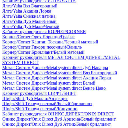
Кабинет руководителя ЯЛТА/YALTA
Ялта/Yalta Вяз Благородный
Ялта/Yalta Акация Лорка
Ялта/Yalta Снежная патина
Ялта/Yalta Дуб Мали/Белый
Ялта/Yalta Дуб Мали/Черный
Кабинет руководителя КОРНЕР/CORNER
Корнер/Corner Орех Лоренцо/Графит
Корнер/Corner Каштан Тоскана/Черный матовый
Корнер/Corner Гикори песочный/Ваниль
Корнер/Corner Бриллиант/Белый матовый
Кабинет руководителя МЕТАЛ СИСТЕМ ДИРЕКТ/METAL
SYSTEM DIRECT
Метал Систем Директ/Metal system direct Дуб Наварра
Метал Систем Директ/Metal system direct Вяз Благородный
Метал Систем Директ/Metal system direct Акация Лорка
Метал Систем Директ/Metal system direct Белый
Метал Систем Директ/Metal system direct Венге Цаво
Кабинет руководителя ШИФТ/SHIFT
Шифт/Shift Дуб Малли/Антрацит
Шифт/Shift Тиквуд светлый/Белый бриллиант
Шифт/Shift Тиквуд светлый/Капучино
Кабинет руководителя ОНИКС ДИРЕКТ/ONIX DIRECT
Оникс Директ/Onix Direct Дуб Аризона/Белый бриллиант
Оникс Директ/Onix Direct Дуб Аттик/Белый бриллиант