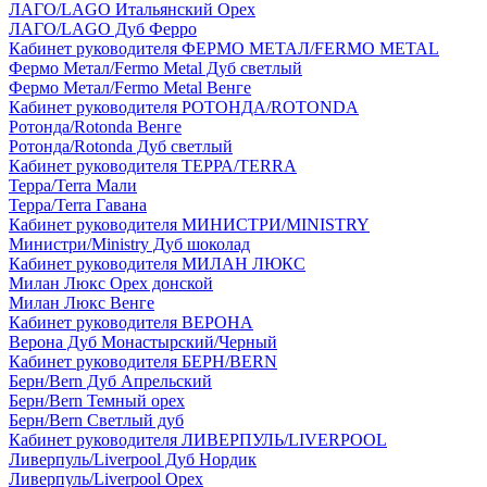
ЛАГО/LAGO Итальянский Орех
ЛАГО/LAGO Дуб Ферро
Кабинет руководителя ФЕРМО МЕТАЛ/FERMO METAL
Фермо Метал/Fermo Metal Дуб светлый
Фермо Метал/Fermo Metal Венге
Кабинет руководителя РОТОНДА/ROTONDA
Ротонда/Rotonda Венге
Ротонда/Rotonda Дуб светлый
Кабинет руководителя ТЕРРА/TERRA
Терра/Terra Мали
Терра/Terra Гавана
Кабинет руководителя МИНИСТРИ/MINISTRY
Министри/Ministry Дуб шоколад
Кабинет руководителя МИЛАН ЛЮКС
Милан Люкс Орех донской
Милан Люкс Венге
Кабинет руководителя ВЕРОНА
Верона Дуб Монастырский/Черный
Кабинет руководителя БЕРН/BERN
Берн/Bern Дуб Апрельский
Берн/Bern Темный орех
Берн/Bern Светлый дуб
Кабинет руководителя ЛИВЕРПУЛЬ/LIVERPOOL
Ливерпуль/Liverpool Дуб Нордик
Ливерпуль/Liverpool Орех