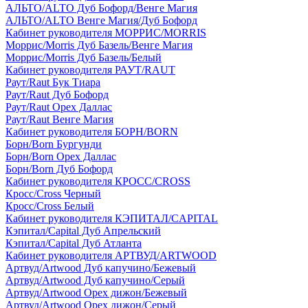
АЛЬТО/ALTO Дуб Бофорд/Венге Магия
АЛЬТО/ALTO Венге Магия/Дуб Бофорд
Кабинет руководителя МОРРИС/MORRIS
Моррис/Morris Дуб Базель/Венге Магия
Моррис/Morris Дуб Базель/Белый
Кабинет руководителя РАУТ/RAUT
Раут/Raut Бук Тиара
Раут/Raut Дуб Бофорд
Раут/Raut Орех Даллас
Раут/Raut Венге Магия
Кабинет руководителя БОРН/BORN
Борн/Born Бургунди
Борн/Born Орех Даллас
Борн/Born Дуб Бофорд
Кабинет руководителя КРОСС/CROSS
Кросс/Cross Черный
Кросс/Cross Белый
Кабинет руководителя КЭПИТАЛ/CAPITAL
Кэпитал/Capital Дуб Апрельский
Кэпитал/Capital Дуб Атланта
Кабинет руководителя АРТВУД/ARTWOOD
Артвуд/Artwood Дуб капучино/Бежевый
Артвуд/Artwood Дуб капучино/Серый
Артвуд/Artwood Орех дижон/Бежевый
Артвуд/Artwood Орех дижон/Серый