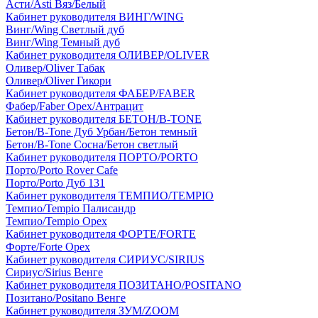
Асти/Asti Вяз/Белый
Кабинет руководителя ВИНГ/WING
Винг/Wing Светлый дуб
Винг/Wing Темный дуб
Кабинет руководителя ОЛИВЕР/OLIVER
Оливер/Oliver Табак
Оливер/Oliver Гикори
Кабинет руководителя ФАБЕР/FABER
Фабер/Faber Орех/Антрацит
Кабинет руководителя БЕТОН/B-TONE
Бетон/B-Tone Дуб Урбан/Бетон темный
Бетон/B-Tone Сосна/Бетон светлый
Кабинет руководителя ПОРТО/PORTO
Порто/Porto Rover Cafe
Порто/Porto Дуб 131
Кабинет руководителя ТЕМПИО/TEMPIO
Темпио/Tempio Палисандр
Темпио/Tempio Орех
Кабинет руководителя ФОРТЕ/FORTE
Форте/Forte Орех
Кабинет руководителя СИРИУС/SIRIUS
Сириус/Sirius Венге
Кабинет руководителя ПОЗИТАНО/POSITANO
Позитано/Positano Венге
Кабинет руководителя ЗУМ/ZOOM