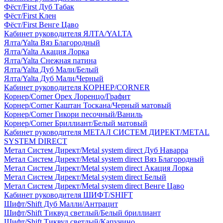
Фёст/First Дуб Табак
Фёст/First Клен
Фёст/First Венге Цаво
Кабинет руководителя ЯЛТА/YALTA
Ялта/Yalta Вяз Благородный
Ялта/Yalta Акация Лорка
Ялта/Yalta Снежная патина
Ялта/Yalta Дуб Мали/Белый
Ялта/Yalta Дуб Мали/Черный
Кабинет руководителя КОРНЕР/CORNER
Корнер/Corner Орех Лоренцо/Графит
Корнер/Corner Каштан Тоскана/Черный матовый
Корнер/Corner Гикори песочный/Ваниль
Корнер/Corner Бриллиант/Белый матовый
Кабинет руководителя МЕТАЛ СИСТЕМ ДИРЕКТ/METAL
SYSTEM DIRECT
Метал Систем Директ/Metal system direct Дуб Наварра
Метал Систем Директ/Metal system direct Вяз Благородный
Метал Систем Директ/Metal system direct Акация Лорка
Метал Систем Директ/Metal system direct Белый
Метал Систем Директ/Metal system direct Венге Цаво
Кабинет руководителя ШИФТ/SHIFT
Шифт/Shift Дуб Малли/Антрацит
Шифт/Shift Тиквуд светлый/Белый бриллиант
Шифт/Shift Тиквуд светлый/Капучино