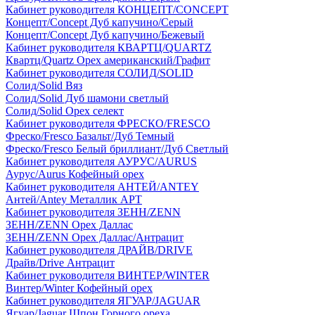
Кабинет руководителя КОНЦЕПТ/CONCEPT
Концепт/Concept Дуб капучино/Серый
Концепт/Concept Дуб капучино/Бежевый
Кабинет руководителя КВАРТЦ/QUARTZ
Квартц/Quartz Орех американский/Графит
Кабинет руководителя СОЛИД/SOLID
Солид/Solid Вяз
Солид/Solid Дуб шамони светлый
Солид/Solid Орех селект
Кабинет руководителя ФРЕСКО/FRESCO
Фреско/Fresco Базальт/Дуб Темный
Фреско/Fresco Белый бриллиант/Дуб Светлый
Кабинет руководителя АУРУС/AURUS
Аурус/Aurus Кофейный орех
Кабинет руководителя АНТЕЙ/ANTEY
Антей/Antey Металлик АРТ
Кабинет руководителя ЗЕНН/ZENN
ЗЕНН/ZENN Орех Даллас
ЗЕНН/ZENN Орех Даллас/Антрацит
Кабинет руководителя ДРАЙВ/DRIVE
Драйв/Drive Антрацит
Кабинет руководителя ВИНТЕР/WINTER
Винтер/Winter Кофейный орех
Кабинет руководителя ЯГУАР/JAGUAR
Ягуар/Jaguar Шпон Горного ореха