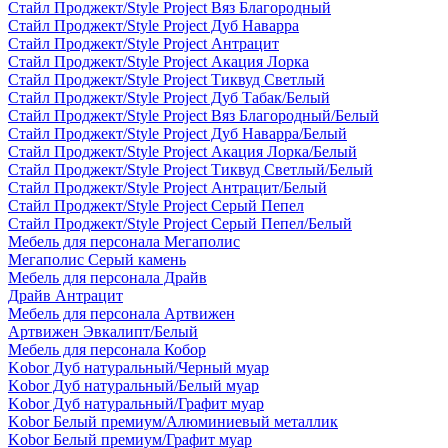
Стайл Проджект/Style Project Вяз Благородный
Стайл Проджект/Style Project Дуб Наварра
Стайл Проджект/Style Project Антрацит
Стайл Проджект/Style Project Акация Лорка
Стайл Проджект/Style Project Тиквуд Светлый
Стайл Проджект/Style Project Дуб Табак/Белый
Стайл Проджект/Style Project Вяз Благородный/Белый
Стайл Проджект/Style Project Дуб Наварра/Белый
Стайл Проджект/Style Project Акация Лорка/Белый
Стайл Проджект/Style Project Тиквуд Светлый/Белый
Стайл Проджект/Style Project Антрацит/Белый
Стайл Проджект/Style Project Серый Пепел
Стайл Проджект/Style Project Серый Пепел/Белый
Мебель для персонала Мегаполис
Мегаполис Серый камень
Мебель для персонала Драйв
Драйв Антрацит
Мебель для персонала Артвижен
Артвижен Эвкалипт/Белый
Мебель для персонала Кобор
Kobor Дуб натуральный/Черный муар
Kobor Дуб натуральный/Белый муар
Kobor Дуб натуральный/Графит муар
Kobor Белый премиум/Алюминиевый металлик
Kobor Белый премиум/Графит муар