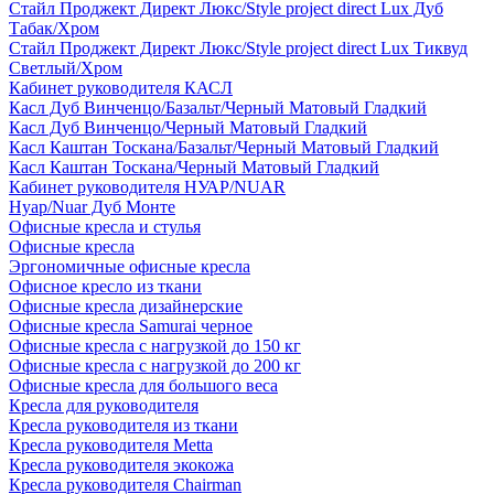
Стайл Проджект Директ Люкс/Style project direct Lux Дуб
Табак/Хром
Стайл Проджект Директ Люкс/Style project direct Lux Тиквуд
Светлый/Хром
Кабинет руководителя КАСЛ
Касл Дуб Винченцо/Базальт/Черный Матовый Гладкий
Касл Дуб Винченцо/Черный Матовый Гладкий
Касл Каштан Тоскана/Базальт/Черный Матовый Гладкий
Касл Каштан Тоскана/Черный Матовый Гладкий
Кабинет руководителя НУАР/NUAR
Нуар/Nuar Дуб Монте
Офисные кресла и стулья
Офисные кресла
Эргономичные офисные кресла
Офисное кресло из ткани
Офисные кресла дизайнерские
Офисные кресла Samurai черное
Офисные кресла с нагрузкой до 150 кг
Офисные кресла с нагрузкой до 200 кг
Офисные кресла для большого веса
Кресла для руководителя
Кресла руководителя из ткани
Кресла руководителя Metta
Кресла руководителя экокожа
Кресла руководителя Chairman