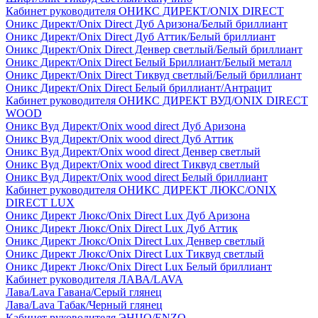
Кабинет руководителя ОНИКС ДИРЕКТ/ONIX DIRECT
Оникс Директ/Onix Direct Дуб Аризона/Белый бриллиант
Оникс Директ/Onix Direct Дуб Аттик/Белый бриллиант
Оникс Директ/Onix Direct Денвер светлый/Белый бриллиант
Оникс Директ/Onix Direct Белый Бриллиант/Белый металл
Оникс Директ/Onix Direct Тиквуд светлый/Белый бриллиант
Оникс Директ/Onix Direct Белый бриллиант/Антрацит
Кабинет руководителя ОНИКС ДИРЕКТ ВУД/ONIX DIRECT
WOOD
Оникс Вуд Директ/Onix wood direct Дуб Аризона
Оникс Вуд Директ/Onix wood direct Дуб Аттик
Оникс Вуд Директ/Onix wood direct Денвер светлый
Оникс Вуд Директ/Onix wood direct Тиквуд светлый
Оникс Вуд Директ/Onix wood direct Белый бриллиант
Кабинет руководителя ОНИКС ДИРЕКТ ЛЮКС/ONIX
DIRECT LUX
Оникс Директ Люкс/Onix Direct Lux Дуб Аризона
Оникс Директ Люкс/Onix Direct Lux Дуб Аттик
Оникс Директ Люкс/Onix Direct Lux Денвер светлый
Оникс Директ Люкс/Onix Direct Lux Тиквуд светлый
Оникс Директ Люкс/Onix Direct Lux Белый бриллиант
Кабинет руководителя ЛАВА/LAVA
Лава/Lava Гавана/Серый глянец
Лава/Lava Табак/Черный глянец
Кабинет руководителя ЭНЦО/ENZO