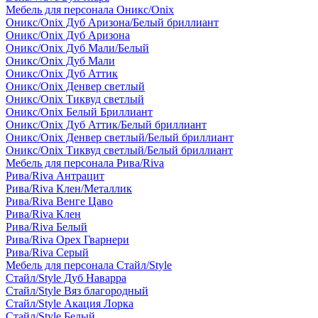
Мебель для персонала Оникс/Onix
Оникс/Onix Дуб Аризона/Белый бриллиант
Оникс/Onix Дуб Аризона
Оникс/Onix Дуб Мали/Белый
Оникс/Onix Дуб Мали
Оникс/Onix Дуб Аттик
Оникс/Onix Денвер светлый
Оникс/Onix Тиквуд светлый
Оникс/Onix Белый Бриллиант
Оникс/Onix Дуб Аттик/Белый бриллиант
Оникс/Onix Денвер светлый/Белый бриллиант
Оникс/Onix Тиквуд светлый/Белый бриллиант
Мебель для персонала Рива/Riva
Рива/Riva Антрацит
Рива/Riva Клен/Металлик
Рива/Riva Венге Цаво
Рива/Riva Клен
Рива/Riva Белый
Рива/Riva Орех Гварнери
Рива/Riva Серый
Мебель для персонала Стайл/Style
Стайл/Style Дуб Наварра
Стайл/Style Вяз благородный
Стайл/Style Акация Лорка
Стайл/Style Белый