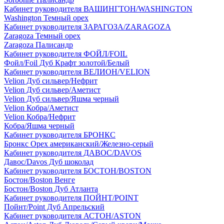
Кабинет руководителя ВАШИНГТОН/WASHINGTON
Washington Темный орех
Кабинет руководителя ЗАРАГОЗА/ZARAGOZA
Zaragoza Темный орех
Zaragoza Палисандр
Кабинет руководителя ФОЙЛ/FOIL
Фойл/Foil Дуб Крафт золотой/Белый
Кабинет руководителя ВЕЛИОН/VELION
Velion Дуб сильвер/Нефрит
Velion Дуб сильвер/Аметист
Velion Дуб сильвер/Яшма черный
Velion Кобра/Аметист
Velion Кобра/Нефрит
Кобра/Яшма черный
Кабинет руководителя БРОНКС
Бронкс Орех американский/Железно-серый
Кабинет руководителя ДАВОС/DAVOS
Давос/Davos Дуб шоколад
Кабинет руководителя БОСТОН/BOSTON
Бостон/Boston Венге
Бостон/Boston Дуб Атланта
Кабинет руководителя ПОЙНТ/POINT
Пойнт/Point Дуб Апрельский
Кабинет руководителя АСТОН/ASTON