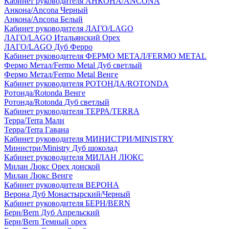
Кабинет руководителя АНКОНА/ANCONA
Анкона/Ancona Черный
Анкона/Ancona Белый
Кабинет руководителя ЛАГО/LAGO
ЛАГО/LAGO Итальянский Орех
ЛАГО/LAGO Дуб Ферро
Кабинет руководителя ФЕРМО МЕТАЛ/FERMO METAL
Фермо Метал/Fermo Metal Дуб светлый
Фермо Метал/Fermo Metal Венге
Кабинет руководителя РОТОНДА/ROTONDA
Ротонда/Rotonda Венге
Ротонда/Rotonda Дуб светлый
Кабинет руководителя ТЕРРА/TERRA
Терра/Terra Мали
Терра/Terra Гавана
Кабинет руководителя МИНИСТРИ/MINISTRY
Министри/Ministry Дуб шоколад
Кабинет руководителя МИЛАН ЛЮКС
Милан Люкс Орех донской
Милан Люкс Венге
Кабинет руководителя ВЕРОНА
Верона Дуб Монастырский/Черный
Кабинет руководителя БЕРН/BERN
Берн/Bern Дуб Апрельский
Берн/Bern Темный орех