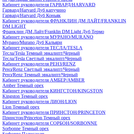
Кабинет руководителя ГАРВАРД/HARVARD
Гарвард/Harvard Дуб капучино
Гарвард/Harvard Дуб Коньяк
Кабинет руководителя ФРАНКЛИН ДМ ЛАЙТ/FRANKLIN
DM LIGHT
Франклин ДМ Лайт/Franklin DM Light Дуб Термо
Кабинет руководителя МУРАНО/MURANO
Мурано/Murano Дуб Кальяри
Кабинет руководителя ТЕСЛА/TESLA
Тесла/Tesla Темный эвкалипт/Черный
Тесла/Tesla Светлый эвкалипт/Черный
Кабинет руководителя РЕНЗ/RENZ
Ренз/Renz Светлый эвкалипт/Черный
Ренз/Renz Темный эвкалипт/Черный
Кабинет руководителя АМБЕР/AMBER
Amber Темный орех
Кабинет руководителя КИНГСТОН/KINGSTON
Kingston Темный орех
Кабинет руководителя ЛИОН/LION
Lion Темный орех
Кабинет руководителя ПРИНСТОН/PRINCETON
Принстон/Princeton Темный орех
Кабинет руководителя СОРБОН/SORBONNE
Sorbonne Темный орех
Sorbonne Палисандр