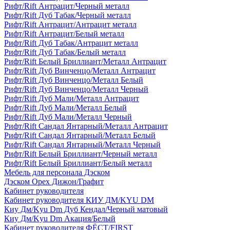
Рифт/Rift Антрацит/Черный металл
Рифт/Rift Дуб Табак/Черный металл
Рифт/Rift Антрацит/Антрацит металл
Рифт/Rift Антрацит/Белый металл
Рифт/Rift Дуб Табак/Антрацит металл
Рифт/Rift Дуб Табак/Белый металл
Рифт/Rift Белый Бриллиант/Металл Антрацит
Рифт/Rift Дуб Винченцо/Металл Антрацит
Рифт/Rift Дуб Винченцо/Металл Белый
Рифт/Rift Дуб Винченцо/Металл Черный
Рифт/Rift Дуб Мали/Металл Антрацит
Рифт/Rift Дуб Мали/Металл Белый
Рифт/Rift Дуб Мали/Металл Черный
Рифт/Rift Сандал Янтарный/Металл Антрацит
Рифт/Rift Сандал Янтарный/Металл Белый
Рифт/Rift Сандал Янтарный/Металл Черный
Рифт/Rift Белый Бриллиант/Черный металл
Рифт/Rift Белый Бриллиант/Белый металл
Мебель для персонала Дэском
Дэском Орех Дижон/Графит
Кабинет руководителя
Кабинет руководителя КИУ ДМ/KYU DM
Киу Дм/Kyu Dm Дуб Кендал/Черный матовый
Киу Дм/Kyu Dm Акация/Белый
Кабинет руководителя ФЁСТ/FIRST