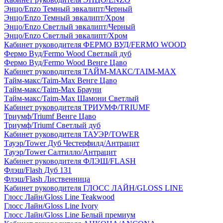
Энцо/Enzo Темный эвкалипт/Черный
Энцо/Enzo Темный эвкалипт/Хром
Энцо/Enzo Светлый эвкалипт/Черный
Энцо/Enzo Светлый эвкалипт/Хром
Кабинет руководителя ФЕРМО ВУД/FERMO WOOD
Фермо Вуд/Fermo Wood Светлый дуб
Фермо Вуд/Fermo Wood Венге Цаво
Кабинет руководителя ТАЙМ-МАКС/TAIM-MAX
Тайм-макс/Taim-Max Венге Цаво
Тайм-макс/Taim-Max Брауни
Тайм-макс/Taim-Max Шамони Светлый
Кабинет руководителя ТРИУМФ/TRIUMF
Триумф/Triumf Венге Цаво
Триумф/Triumf Светлый дуб
Кабинет руководителя ТАУЭР/TOWER
Тауэр/Tower Дуб Честерфилд/Антрацит
Тауэр/Tower Салтилло/Антрацит
Кабинет руководителя ФЛЭШ/FLASH
Флэш/Flash Дуб 131
Флэш/Flash Лиственница
Кабинет руководителя ГЛОСС ЛАЙН/GLOSS LINE
Глосс Лайн/Gloss Line Teakwood
Глосс Лайн/Gloss Line Ivory
Глосс Лайн/Gloss Line Белый премиум