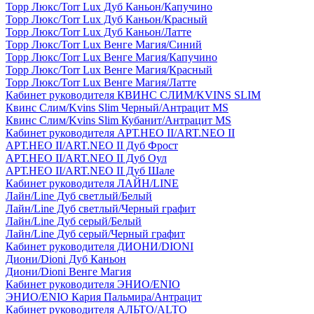
Торр Люкс/Torr Lux Дуб Каньон/Капучино
Торр Люкс/Torr Lux Дуб Каньон/Красный
Торр Люкс/Torr Lux Дуб Каньон/Латте
Торр Люкс/Torr Lux Венге Магия/Синий
Торр Люкс/Torr Lux Венге Магия/Капучино
Торр Люкс/Torr Lux Венге Магия/Красный
Торр Люкс/Torr Lux Венге Магия/Латте
Кабинет руководителя КВИНС СЛИМ/KVINS SLIM
Квинс Слим/Kvins Slim Черный/Антрацит MS
Квинс Слим/Kvins Slim Кубанит/Антрацит MS
Кабинет руководителя АРТ.НЕО II/ART.NEO II
АРТ.НЕО II/ART.NEO II Дуб Фрост
АРТ.НЕО II/ART.NEO II Дуб Оул
АРТ.НЕО II/ART.NEO II Дуб Шале
Кабинет руководителя ЛАЙН/LINE
Лайн/Line Дуб светлый/Белый
Лайн/Line Дуб светлый/Черный графит
Лайн/Line Дуб серый/Белый
Лайн/Line Дуб серый/Черный графит
Кабинет руководителя ДИОНИ/DIONI
Диони/Dioni Дуб Каньон
Диони/Dioni Венге Магия
Кабинет руководителя ЭНИО/ENIO
ЭНИО/ENIO Кария Пальмира/Антрацит
Кабинет руководителя АЛЬТО/ALTO