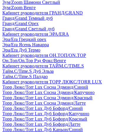
Зум/Zoom Шамони Светлый
Зум/Zoom Венге
Кабинет руководителя ГРАНД/GRAND
Гранд/Grand Темный дуб
Гранд/Grand Орех
Гранд/Grand Светлый дуб
Кабинет руководителя ЭРА/ERA
Эра/Era Грецкий орех
Эра/Era Ясень Наварра
Эра/Era Дуб Термо
Кабинет руководителя ОН.ТОП/ON.TOP
Он.Топ/On.Top Рэд Фокс/Венге
Кабинет руководителя ТАЙМ.С/TIME.S
Тайм.С/Time.S Дуб Эльза
Тайм.С/Time.S Палдао
Кабинет руководителя ТОРР ЛЮКС/TORR LUX
Торр Люкс/Torr Lux Сосна Эдмонд/Синий
Торр Люкс/Torr Lux Сосна Эдмонд/Капучино
Торр Люкс/Torr Lux Сосна Эдмонд/Красный
Торр Люкс/Torr Lux Сосна Эдмонд/Латте
Торр Люкс/Torr Lux Дуб Бофорд/Синий
Торр Люкс/Torr Lux Дуб Бофорд/Капучино
Торр Люкс/Torr Lux Дуб Бофорд/Красный
Торр Люкс/Torr Lux Дуб Бофорд/Латте
Торр Люкс/Torr Lux Дуб Каньон/Синий