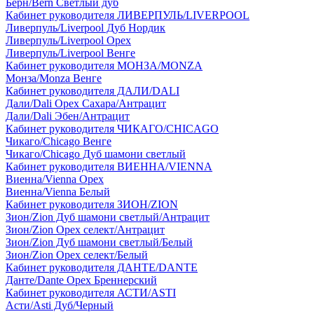
Берн/Bern Светлый дуб
Кабинет руководителя ЛИВЕРПУЛЬ/LIVERPOOL
Ливерпуль/Liverpool Дуб Нордик
Ливерпуль/Liverpool Орех
Ливерпуль/Liverpool Венге
Кабинет руководителя МОНЗА/MONZA
Монза/Monza Венге
Кабинет руководителя ДАЛИ/DALI
Дали/Dali Орех Cахара/Антрацит
Дали/Dali Эбен/Антрацит
Кабинет руководителя ЧИКАГО/CHICAGO
Чикаго/Chicago Венге
Чикаго/Chicago Дуб шамони светлый
Кабинет руководителя ВИЕННА/VIENNA
Виенна/Vienna Орех
Виенна/Vienna Белый
Кабинет руководителя ЗИОН/ZION
Зион/Zion Дуб шамони светлый/Антрацит
Зион/Zion Орех селект/Антрацит
Зион/Zion Дуб шамони светлый/Белый
Зион/Zion Орех селект/Белый
Кабинет руководителя ДАНТЕ/DANTE
Данте/Dante Орех Бреннерский
Кабинет руководителя АСТИ/ASTI
Асти/Asti Дуб/Черный