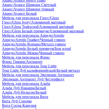
Аванс/Avance Венге Цаво
Аванс/Avance Шамони Светлый
Аванс/Avance Шамони темный
Аванс/Avance Белый
Мебель для персонала Глосс/Gloss
Глосс/Gloss Ivory/Алюминий матовый
Глосс/Gloss Teakwood/Алюминий матовый
Глосс/Gloss Белый премиум/Алюминий матовый
Мебель для персонала Арредо/Arredo
Арредо/Arredo Графит/Черный глянец
Арредо/Arredo Romano/Металл глянец
Арредо/Arredo Белый премиум/Iron wood
Арредо/Arredo Мокко/Черный глянец
Мебель для персонала Флекс
Флекс Гикори/Антрацит
Мебель для персонала Tour Light
Tour Light Дуб калифорнийский/Белый металл
Мебель для персонала Эволюшн Антрацит
Эволюшн Антрацит Дуб Честерфилд
Мебель для персонала Альба
Альба Дуб Наварра/Белый
Альба Дуб Нельсон/Белый
Мебель для персонала Вита
Вита Дуб Сонома
Вита Сосна Карелия