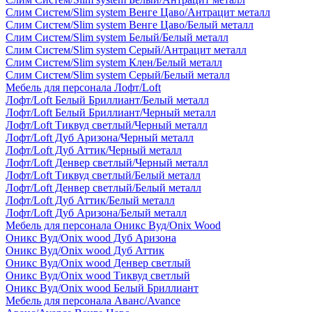
Слим Систем/Slim system Венге Цаво/Антрацит металл
Слим Систем/Slim system Венге Цаво/Белый металл
Слим Систем/Slim system Белый/Белый металл
Слим Систем/Slim system Серый/Антрацит металл
Слим Систем/Slim system Клен/Белый металл
Слим Систем/Slim system Серый/Белый металл
Мебель для персонала Лофт/Loft
Лофт/Loft Белый Бриллиант/Белый металл
Лофт/Loft Белый Бриллиант/Черный металл
Лофт/Loft Тиквуд светлый/Черный металл
Лофт/Loft Дуб Аризона/Черный металл
Лофт/Loft Дуб Аттик/Черный металл
Лофт/Loft Денвер светлый/Черный металл
Лофт/Loft Тиквуд светлый/Белый металл
Лофт/Loft Денвер светлый/Белый металл
Лофт/Loft Дуб Аттик/Белый металл
Лофт/Loft Дуб Аризона/Белый металл
Мебель для персонала Оникс Вуд/Onix Wood
Оникс Вуд/Onix wood Дуб Аризона
Оникс Вуд/Onix wood Дуб Аттик
Оникс Вуд/Onix wood Денвер светлый
Оникс Вуд/Onix wood Тиквуд светлый
Оникс Вуд/Onix wood Белый Бриллиант
Мебель для персонала Аванс/Avance