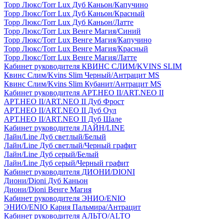
Торр Люкс/Torr Lux Дуб Каньон/Капучино
Торр Люкс/Torr Lux Дуб Каньон/Красный
Торр Люкс/Torr Lux Дуб Каньон/Латте
Торр Люкс/Torr Lux Венге Магия/Синий
Торр Люкс/Torr Lux Венге Магия/Капучино
Торр Люкс/Torr Lux Венге Магия/Красный
Торр Люкс/Torr Lux Венге Магия/Латте
Кабинет руководителя КВИНС СЛИМ/KVINS SLIM
Квинс Слим/Kvins Slim Черный/Антрацит MS
Квинс Слим/Kvins Slim Кубанит/Антрацит MS
Кабинет руководителя АРТ.НЕО II/ART.NEO II
АРТ.НЕО II/ART.NEO II Дуб Фрост
АРТ.НЕО II/ART.NEO II Дуб Оул
АРТ.НЕО II/ART.NEO II Дуб Шале
Кабинет руководителя ЛАЙН/LINE
Лайн/Line Дуб светлый/Белый
Лайн/Line Дуб светлый/Черный графит
Лайн/Line Дуб серый/Белый
Лайн/Line Дуб серый/Черный графит
Кабинет руководителя ДИОНИ/DIONI
Диони/Dioni Дуб Каньон
Диони/Dioni Венге Магия
Кабинет руководителя ЭНИО/ENIO
ЭНИО/ENIO Кария Пальмира/Антрацит
Кабинет руководителя АЛЬТО/ALTO