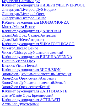
Берн/Bern Светлый дуб
Кабинет руководителя ЛИВЕРПУЛЬ/LIVERPOOL
Ливерпуль/Liverpool Дуб Нордик
Ливерпуль/Liverpool Орех
Ливерпуль/Liverpool Венге
Кабинет руководителя МОНЗА/MONZA
Монза/Monza Венге
Кабинет руководителя ДАЛИ/DALI
Дали/Dali Орех Cахара/Антрацит
Дали/Dali Эбен/Антрацит
Кабинет руководителя ЧИКАГО/CHICAGO
Чикаго/Chicago Венге
Чикаго/Chicago Дуб шамони светлый
Кабинет руководителя ВИЕННА/VIENNA
Виенна/Vienna Орех
Виенна/Vienna Белый
Кабинет руководителя ЗИОН/ZION
Зион/Zion Дуб шамони светлый/Антрацит
Зион/Zion Орех селект/Антрацит
Зион/Zion Дуб шамони светлый/Белый
Зион/Zion Орех селект/Белый
Кабинет руководителя ДАНТЕ/DANTE
Данте/Dante Орех Бреннерский
Кабинет руководителя АСТИ/ASTI
Асти/Asti Дуб/Черный