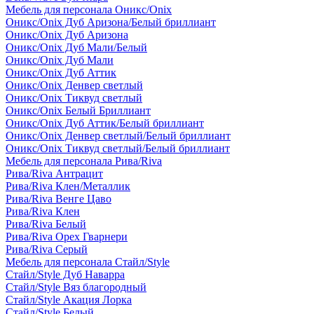
Мебель для персонала Оникс/Onix
Оникс/Onix Дуб Аризона/Белый бриллиант
Оникс/Onix Дуб Аризона
Оникс/Onix Дуб Мали/Белый
Оникс/Onix Дуб Мали
Оникс/Onix Дуб Аттик
Оникс/Onix Денвер светлый
Оникс/Onix Тиквуд светлый
Оникс/Onix Белый Бриллиант
Оникс/Onix Дуб Аттик/Белый бриллиант
Оникс/Onix Денвер светлый/Белый бриллиант
Оникс/Onix Тиквуд светлый/Белый бриллиант
Мебель для персонала Рива/Riva
Рива/Riva Антрацит
Рива/Riva Клен/Металлик
Рива/Riva Венге Цаво
Рива/Riva Клен
Рива/Riva Белый
Рива/Riva Орех Гварнери
Рива/Riva Серый
Мебель для персонала Стайл/Style
Стайл/Style Дуб Наварра
Стайл/Style Вяз благородный
Стайл/Style Акация Лорка
Стайл/Style Белый