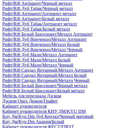
Рифт/Rift Антрацит/Черный металл
Рифт/Rift Дуб Табак/Черный металл
Рифт/Rift Антрацит/Антрацит металл
Рифт/Rift Антрацит/Белый металл
Рифт/Rift Дуб Табак/Антрацит металл
Рифт/Rift Дуб Табак/Белый металл
Рифт/Rift Белый Бриллиант/Металл Антрацит
Рифт/Rift Дуб Винченцо/Металл Антрацит
Рифт/Rift Дуб Винченцо/Металл Белый
Рифт/Rift Дуб Винченцо/Металл Черный
Рифт/Rift Дуб Мали/Металл Антрацит
Рифт/Rift Дуб Мали/Металл Белый
Рифт/Rift Дуб Мали/Металл Черный
Рифт/Rift Сандал Янтарный/Металл Антрацит
Рифт/Rift Сандал Янтарный/Металл Белый
Рифт/Rift Сандал Янтарный/Металл Черный
Рифт/Rift Белый Бриллиант/Черный металл
Рифт/Rift Белый Бриллиант/Белый металл
Мебель для персонала Дэском
Дэском Орех Дижон/Графит
Кабинет руководителя
Кабинет руководителя КИУ ДМ/KYU DM
Киу Дм/Kyu Dm Дуб Кендал/Черный матовый
Киу Дм/Kyu Dm Акация/Белый
Кабинет руководителя ФЁСТ/FIRST