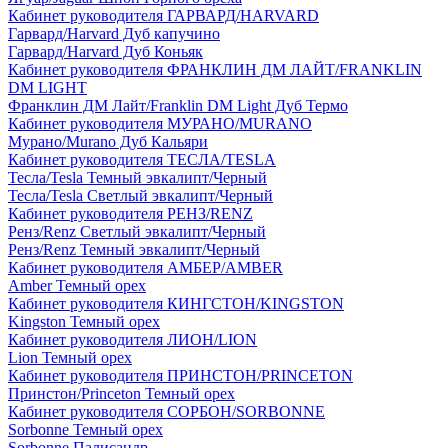
Кабинет руководителя ГАРВАРД/HARVARD
Гарвард/Harvard Дуб капучино
Гарвард/Harvard Дуб Коньяк
Кабинет руководителя ФРАНКЛИН ДМ ЛАЙТ/FRANKLIN
DM LIGHT
Франклин ДМ Лайт/Franklin DM Light Дуб Термо
Кабинет руководителя МУРАНО/MURANO
Мурано/Murano Дуб Кальяри
Кабинет руководителя ТЕСЛА/TESLA
Тесла/Tesla Темный эвкалипт/Черный
Тесла/Tesla Светлый эвкалипт/Черный
Кабинет руководителя РЕНЗ/RENZ
Ренз/Renz Светлый эвкалипт/Черный
Ренз/Renz Темный эвкалипт/Черный
Кабинет руководителя АМБЕР/AMBER
Amber Темный орех
Кабинет руководителя КИНГСТОН/KINGSTON
Kingston Темный орех
Кабинет руководителя ЛИОН/LION
Lion Темный орех
Кабинет руководителя ПРИНСТОН/PRINCETON
Принстон/Princeton Темный орех
Кабинет руководителя СОРБОН/SORBONNE
Sorbonne Темный орех
Sorbonne Палисандр