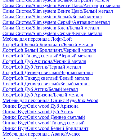
Слим Систем/Slim system Венге Цаво/Антрацит металл
Слим Систем/Slim system Венге Цаво/Белый металл
Слим Систем/Slim system Белый/Белый металл
Слим Систем/Slim system Серый/Антрацит металл
Слим Систем/Slim system Клен/Белый металл
Слим Систем/Slim system Серый/Белый металл
Мебель для персонала Лофт/Loft
Лофт/Loft Белый Бриллиант/Белый металл
Лофт/Loft Белый Бриллиант/Черный металл
Лофт/Loft Тиквуд светлый/Черный металл
Лофт/Loft Дуб Аризона/Черный металл
Лофт/Loft Дуб Аттик/Черный металл
Лофт/Loft Денвер светлый/Черный металл
Лофт/Loft Тиквуд светлый/Белый металл
Лофт/Loft Денвер светлый/Белый металл
Лофт/Loft Дуб Аттик/Белый металл
Лофт/Loft Дуб Аризона/Белый металл
Мебель для персонала Оникс Вуд/Onix Wood
Оникс Вуд/Onix wood Дуб Аризона
Оникс Вуд/Onix wood Дуб Аттик
Оникс Вуд/Onix wood Денвер светлый
Оникс Вуд/Onix wood Тиквуд светлый
Оникс Вуд/Onix wood Белый Бриллиант
Мебель для персонала Аванс/Avance