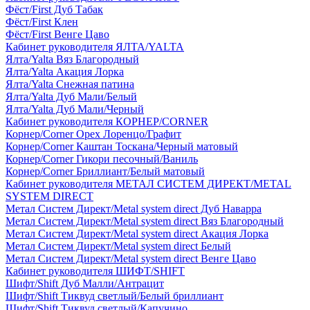
Фёст/First Дуб Табак
Фёст/First Клен
Фёст/First Венге Цаво
Кабинет руководителя ЯЛТА/YALTA
Ялта/Yalta Вяз Благородный
Ялта/Yalta Акация Лорка
Ялта/Yalta Снежная патина
Ялта/Yalta Дуб Мали/Белый
Ялта/Yalta Дуб Мали/Черный
Кабинет руководителя КОРНЕР/CORNER
Корнер/Corner Орех Лоренцо/Графит
Корнер/Corner Каштан Тоскана/Черный матовый
Корнер/Corner Гикори песочный/Ваниль
Корнер/Corner Бриллиант/Белый матовый
Кабинет руководителя МЕТАЛ СИСТЕМ ДИРЕКТ/METAL
SYSTEM DIRECT
Метал Систем Директ/Metal system direct Дуб Наварра
Метал Систем Директ/Metal system direct Вяз Благородный
Метал Систем Директ/Metal system direct Акация Лорка
Метал Систем Директ/Metal system direct Белый
Метал Систем Директ/Metal system direct Венге Цаво
Кабинет руководителя ШИФТ/SHIFT
Шифт/Shift Дуб Малли/Антрацит
Шифт/Shift Тиквуд светлый/Белый бриллиант
Шифт/Shift Тиквуд светлый/Капучино