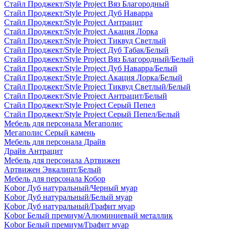
Стайл Проджект/Style Project Вяз Благородный
Стайл Проджект/Style Project Дуб Наварра
Стайл Проджект/Style Project Антрацит
Стайл Проджект/Style Project Акация Лорка
Стайл Проджект/Style Project Тиквуд Светлый
Стайл Проджект/Style Project Дуб Табак/Белый
Стайл Проджект/Style Project Вяз Благородный/Белый
Стайл Проджект/Style Project Дуб Наварра/Белый
Стайл Проджект/Style Project Акация Лорка/Белый
Стайл Проджект/Style Project Тиквуд Светлый/Белый
Стайл Проджект/Style Project Антрацит/Белый
Стайл Проджект/Style Project Серый Пепел
Стайл Проджект/Style Project Серый Пепел/Белый
Мебель для персонала Мегаполис
Мегаполис Серый камень
Мебель для персонала Драйв
Драйв Антрацит
Мебель для персонала Артвижен
Артвижен Эвкалипт/Белый
Мебель для персонала Кобор
Kobor Дуб натуральный/Черный муар
Kobor Дуб натуральный/Белый муар
Kobor Дуб натуральный/Графит муар
Kobor Белый премиум/Алюминиевый металлик
Kobor Белый премиум/Графит муар