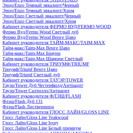
Энцо/Enzo Темный эвкалипт/Черный
Энцо/Enzo Темный эвкалипт/Хром
Энцо/Enzo Светлый эвкалипт/Черный
Энцо/Enzo Светлый эвкалипт/Хром
Кабинет руководителя ФЕРМО ВУД/FERMO WOOD
Фермо Вуд/Fermo Wood Светлый дуб
Фермо Вуд/Fermo Wood Венге Цаво
Кабинет руководителя ТАЙМ-МАКС/TAIM-MAX
Тайм-макс/Taim-Max Венге Цаво
Тайм-макс/Taim-Max Брауни
Тайм-макс/Taim-Max Шамони Светлый
Кабинет руководителя ТРИУМФ/TRIUMF
Триумф/Triumf Венге Цаво
Триумф/Triumf Светлый дуб
Кабинет руководителя ТАУЭР/TOWER
Тауэр/Tower Дуб Честерфилд/Антрацит
Тауэр/Tower Салтилло/Антрацит
Кабинет руководителя ФЛЭШ/FLASH
Флэш/Flash Дуб 131
Флэш/Flash Лиственница
Кабинет руководителя ГЛОСС ЛАЙН/GLOSS LINE
Глосс Лайн/Gloss Line Teakwood
Глосс Лайн/Gloss Line Ivory
Глосс Лайн/Gloss Line Белый премиум