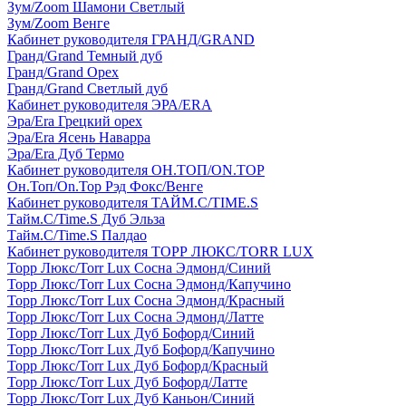
Зум/Zoom Шамони Светлый
Зум/Zoom Венге
Кабинет руководителя ГРАНД/GRAND
Гранд/Grand Темный дуб
Гранд/Grand Орех
Гранд/Grand Светлый дуб
Кабинет руководителя ЭРА/ERA
Эра/Era Грецкий орех
Эра/Era Ясень Наварра
Эра/Era Дуб Термо
Кабинет руководителя ОН.ТОП/ON.TOP
Он.Топ/On.Top Рэд Фокс/Венге
Кабинет руководителя ТАЙМ.С/TIME.S
Тайм.С/Time.S Дуб Эльза
Тайм.С/Time.S Палдао
Кабинет руководителя ТОРР ЛЮКС/TORR LUX
Торр Люкс/Torr Lux Сосна Эдмонд/Синий
Торр Люкс/Torr Lux Сосна Эдмонд/Капучино
Торр Люкс/Torr Lux Сосна Эдмонд/Красный
Торр Люкс/Torr Lux Сосна Эдмонд/Латте
Торр Люкс/Torr Lux Дуб Бофорд/Синий
Торр Люкс/Torr Lux Дуб Бофорд/Капучино
Торр Люкс/Torr Lux Дуб Бофорд/Красный
Торр Люкс/Torr Lux Дуб Бофорд/Латте
Торр Люкс/Torr Lux Дуб Каньон/Синий