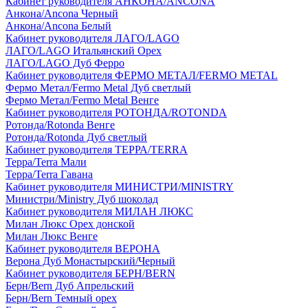
Кабинет руководителя АНКОНА/ANCONA
Анкона/Ancona Черный
Анкона/Ancona Белый
Кабинет руководителя ЛАГО/LAGO
ЛАГО/LAGO Итальянский Орех
ЛАГО/LAGO Дуб Ферро
Кабинет руководителя ФЕРМО МЕТАЛ/FERMO METAL
Фермо Метал/Fermo Metal Дуб светлый
Фермо Метал/Fermo Metal Венге
Кабинет руководителя РОТОНДА/ROTONDA
Ротонда/Rotonda Венге
Ротонда/Rotonda Дуб светлый
Кабинет руководителя ТЕРРА/TERRA
Терра/Terra Мали
Терра/Terra Гавана
Кабинет руководителя МИНИСТРИ/MINISTRY
Министри/Ministry Дуб шоколад
Кабинет руководителя МИЛАН ЛЮКС
Милан Люкс Орех донской
Милан Люкс Венге
Кабинет руководителя ВЕРОНА
Верона Дуб Монастырский/Черный
Кабинет руководителя БЕРН/BERN
Берн/Bern Дуб Апрельский
Берн/Bern Темный орех