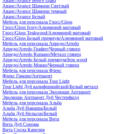
Аванс/Avance Венге Цаво
Аванс/Avance Шамони Светлый
Аванс/Avance Шамони темный
Аванс/Avance Белый
Мебель для персонала Глосс/Gloss
Глосс/Gloss Ivory/Алюминий матовый
Глосс/Gloss Teakwood/Алюминий матовый
Глосс/Gloss Белый премиум/Алюминий матовый
Мебель для персонала Арредо/Arredo
Арредо/Arredo Графит/Черный глянец
Арредо/Arredo Romano/Металл глянец
Арредо/Arredo Белый премиум/Iron wood
Арредо/Arredo Мокко/Черный глянец
Мебель для персонала Флекс
Флекс Гикори/Антрацит
Мебель для персонала Tour Light
Tour Light Дуб калифорнийский/Белый металл
Мебель для персонала Эволюшн Антрацит
Эволюшн Антрацит Дуб Честерфилд
Мебель для персонала Альба
Альба Дуб Наварра/Белый
Альба Дуб Нельсон/Белый
Мебель для персонала Вита
Вита Дуб Сонома
Вита Сосна Карелия