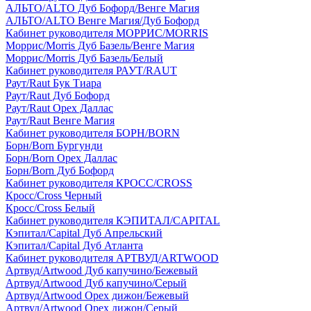
АЛЬТО/ALTO Дуб Бофорд/Венге Магия
АЛЬТО/ALTO Венге Магия/Дуб Бофорд
Кабинет руководителя МОРРИС/MORRIS
Моррис/Morris Дуб Базель/Венге Магия
Моррис/Morris Дуб Базель/Белый
Кабинет руководителя РАУТ/RAUT
Раут/Raut Бук Тиара
Раут/Raut Дуб Бофорд
Раут/Raut Орех Даллас
Раут/Raut Венге Магия
Кабинет руководителя БОРН/BORN
Борн/Born Бургунди
Борн/Born Орех Даллас
Борн/Born Дуб Бофорд
Кабинет руководителя КРОСС/CROSS
Кросс/Cross Черный
Кросс/Cross Белый
Кабинет руководителя КЭПИТАЛ/CAPITAL
Кэпитал/Capital Дуб Апрельский
Кэпитал/Capital Дуб Атланта
Кабинет руководителя АРТВУД/ARTWOOD
Артвуд/Artwood Дуб капучино/Бежевый
Артвуд/Artwood Дуб капучино/Серый
Артвуд/Artwood Орех дижон/Бежевый
Артвуд/Artwood Орех дижон/Серый