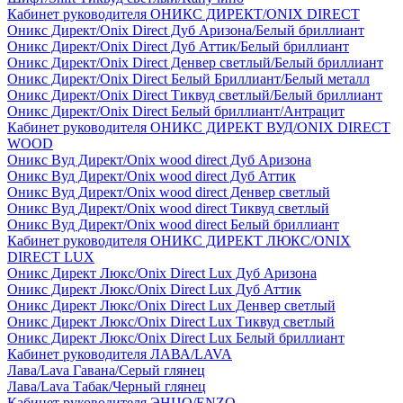
Кабинет руководителя ОНИКС ДИРЕКТ/ONIX DIRECT
Оникс Директ/Onix Direct Дуб Аризона/Белый бриллиант
Оникс Директ/Onix Direct Дуб Аттик/Белый бриллиант
Оникс Директ/Onix Direct Денвер светлый/Белый бриллиант
Оникс Директ/Onix Direct Белый Бриллиант/Белый металл
Оникс Директ/Onix Direct Тиквуд светлый/Белый бриллиант
Оникс Директ/Onix Direct Белый бриллиант/Антрацит
Кабинет руководителя ОНИКС ДИРЕКТ ВУД/ONIX DIRECT
WOOD
Оникс Вуд Директ/Onix wood direct Дуб Аризона
Оникс Вуд Директ/Onix wood direct Дуб Аттик
Оникс Вуд Директ/Onix wood direct Денвер светлый
Оникс Вуд Директ/Onix wood direct Тиквуд светлый
Оникс Вуд Директ/Onix wood direct Белый бриллиант
Кабинет руководителя ОНИКС ДИРЕКТ ЛЮКС/ONIX
DIRECT LUX
Оникс Директ Люкс/Onix Direct Lux Дуб Аризона
Оникс Директ Люкс/Onix Direct Lux Дуб Аттик
Оникс Директ Люкс/Onix Direct Lux Денвер светлый
Оникс Директ Люкс/Onix Direct Lux Тиквуд светлый
Оникс Директ Люкс/Onix Direct Lux Белый бриллиант
Кабинет руководителя ЛАВА/LAVA
Лава/Lava Гавана/Серый глянец
Лава/Lava Табак/Черный глянец
Кабинет руководителя ЭНЦО/ENZO