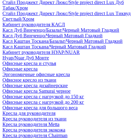
Стайл Проджект Директ Люкс/Style project direct Lux Дуб
Табак/Хром
Стайл Проджект Директ Люкс/Style project direct Lux Тиквуд
Светлый/Хром
Кабинет руководителя КАСЛ
Касл Дуб Винченцо/Базальт/Черный Матовый Гладкий
Касл Дуб Винченцо/Черный Матовый Гладкий
Касл Каштан Тоскана/Базальт/Черный Матовый Гладкий
Касл Каштан Тоскана/Черный Матовый Гладкий
Кабинет руководителя НУАР/NUAR
Нуар/Nuar Дуб Монте
Офисные кресла и стулья
Офисные кресла
Эргономичные офисные кресла
Офисное кресло из ткани
Офисные кресла дизайнерские
Офисные кресла Samurai черное
Офисные кресла с нагрузкой до 150 кг
Офисные кресла с нагрузкой до 200 кг
Офисные кресла для большого веса
Кресла для руководителя
Кресла руководителя из ткани
Кресла руководителя Metta
Кресла руководителя экокожа
Кресла руководителя Chairman