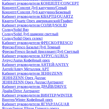
Кабинет руководителя КОНЦЕПТ/CONCEPT
Концепт/Concept Дуб капучино/Серый
Концепт/Concept Дуб капучино/Бежевый
Кабинет руководителя КВАРТЦ/QUARTZ
Квартц/Quartz Орех американский/Графит
Кабинет руководителя СОЛИД/SOLID
Солид/Solid Вяз
Солид/Solid Дуб шамони светлый
Солид/Solid Орех селект
Кабинет руководителя ФРЕСКО/FRESCO
Фреско/Fresco Базальт/Дуб Темный
Фреско/Fresco Белый бриллиант/Дуб Светлый
Кабинет руководителя АУРУС/AURUS
Аурус/Aurus Кофейный орех
Кабинет руководителя АНТЕЙ/ANTEY
Антей/Antey Металлик АРТ
Кабинет руководителя ЗЕНН/ZENN
ЗЕНН/ZENN Орех Даллас
ЗЕНН/ZENN Орех Даллас/Антрацит
Кабинет руководителя ДРАЙВ/DRIVE
Драйв/Drive Антрацит
Кабинет руководителя ВИНТЕР/WINTER
Винтер/Winter Кофейный орех
Кабинет руководителя ЯГУАР/JAGUAR
Ягуар/Jaguar Шпон Горного ореха