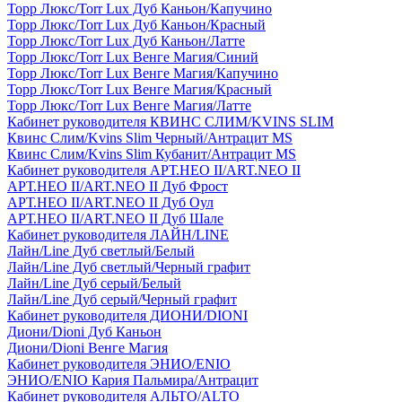
Торр Люкс/Torr Lux Дуб Каньон/Капучино
Торр Люкс/Torr Lux Дуб Каньон/Красный
Торр Люкс/Torr Lux Дуб Каньон/Латте
Торр Люкс/Torr Lux Венге Магия/Синий
Торр Люкс/Torr Lux Венге Магия/Капучино
Торр Люкс/Torr Lux Венге Магия/Красный
Торр Люкс/Torr Lux Венге Магия/Латте
Кабинет руководителя КВИНС СЛИМ/KVINS SLIM
Квинс Слим/Kvins Slim Черный/Антрацит MS
Квинс Слим/Kvins Slim Кубанит/Антрацит MS
Кабинет руководителя АРТ.НЕО II/ART.NEO II
АРТ.НЕО II/ART.NEO II Дуб Фрост
АРТ.НЕО II/ART.NEO II Дуб Оул
АРТ.НЕО II/ART.NEO II Дуб Шале
Кабинет руководителя ЛАЙН/LINE
Лайн/Line Дуб светлый/Белый
Лайн/Line Дуб светлый/Черный графит
Лайн/Line Дуб серый/Белый
Лайн/Line Дуб серый/Черный графит
Кабинет руководителя ДИОНИ/DIONI
Диони/Dioni Дуб Каньон
Диони/Dioni Венге Магия
Кабинет руководителя ЭНИО/ENIO
ЭНИО/ENIO Кария Пальмира/Антрацит
Кабинет руководителя АЛЬТО/ALTO