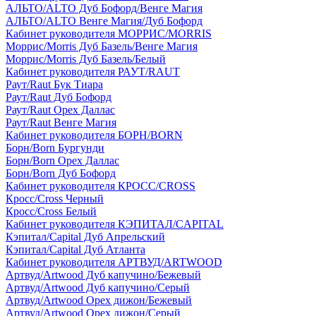
АЛЬТО/ALTO Дуб Бофорд/Венге Магия
АЛЬТО/ALTO Венге Магия/Дуб Бофорд
Кабинет руководителя МОРРИС/MORRIS
Моррис/Morris Дуб Базель/Венге Магия
Моррис/Morris Дуб Базель/Белый
Кабинет руководителя РАУТ/RAUT
Раут/Raut Бук Тиара
Раут/Raut Дуб Бофорд
Раут/Raut Орех Даллас
Раут/Raut Венге Магия
Кабинет руководителя БОРН/BORN
Борн/Born Бургунди
Борн/Born Орех Даллас
Борн/Born Дуб Бофорд
Кабинет руководителя КРОСС/CROSS
Кросс/Cross Черный
Кросс/Cross Белый
Кабинет руководителя КЭПИТАЛ/CAPITAL
Кэпитал/Capital Дуб Апрельский
Кэпитал/Capital Дуб Атланта
Кабинет руководителя АРТВУД/ARTWOOD
Артвуд/Artwood Дуб капучино/Бежевый
Артвуд/Artwood Дуб капучино/Серый
Артвуд/Artwood Орех дижон/Бежевый
Артвуд/Artwood Орех дижон/Серый