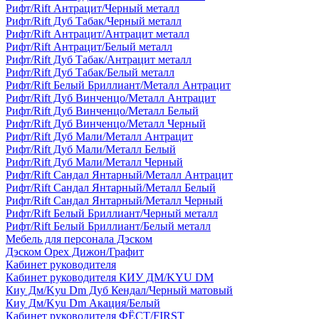
Рифт/Rift Антрацит/Черный металл
Рифт/Rift Дуб Табак/Черный металл
Рифт/Rift Антрацит/Антрацит металл
Рифт/Rift Антрацит/Белый металл
Рифт/Rift Дуб Табак/Антрацит металл
Рифт/Rift Дуб Табак/Белый металл
Рифт/Rift Белый Бриллиант/Металл Антрацит
Рифт/Rift Дуб Винченцо/Металл Антрацит
Рифт/Rift Дуб Винченцо/Металл Белый
Рифт/Rift Дуб Винченцо/Металл Черный
Рифт/Rift Дуб Мали/Металл Антрацит
Рифт/Rift Дуб Мали/Металл Белый
Рифт/Rift Дуб Мали/Металл Черный
Рифт/Rift Сандал Янтарный/Металл Антрацит
Рифт/Rift Сандал Янтарный/Металл Белый
Рифт/Rift Сандал Янтарный/Металл Черный
Рифт/Rift Белый Бриллиант/Черный металл
Рифт/Rift Белый Бриллиант/Белый металл
Мебель для персонала Дэском
Дэском Орех Дижон/Графит
Кабинет руководителя
Кабинет руководителя КИУ ДМ/KYU DM
Киу Дм/Kyu Dm Дуб Кендал/Черный матовый
Киу Дм/Kyu Dm Акация/Белый
Кабинет руководителя ФЁСТ/FIRST