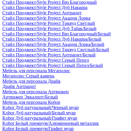
Стайл Проджект/Style Project Вяз Благородный
Стайл Проджект/Style Project Дуб Наварра
Стайл Проджект/Style Project Антрацит
Стайл Проджект/Style Project Акация Лорка
Стайл Проджект/Style Project Тиквуд Светлый
Стайл Проджект/Style Project Дуб Табак/Белый
Стайл Проджект/Style Project Вяз Благородный/Белый
Стайл Проджект/Style Project Дуб Наварра/Белый
Стайл Проджект/Style Project Акация Лорка/Белый
Стайл Проджект/Style Project Тиквуд Светлый/Белый
Стайл Проджект/Style Project Антрацит/Белый
Стайл Проджект/Style Project Серый Пепел
Стайл Проджект/Style Project Серый Пепел/Белый
Мебель для персонала Мегаполис
Мегаполис Серый камень
Мебель для персонала Драйв
Драйв Антрацит
Мебель для персонала Артвижен
Артвижен Эвкалипт/Белый
Мебель для персонала Кобор
Kobor Дуб натуральный/Черный муар
Kobor Дуб натуральный/Белый муар
Kobor Дуб натуральный/Графит муар
Kobor Белый премиум/Алюминиевый металлик
Kobor Белый премиум/Графит муар