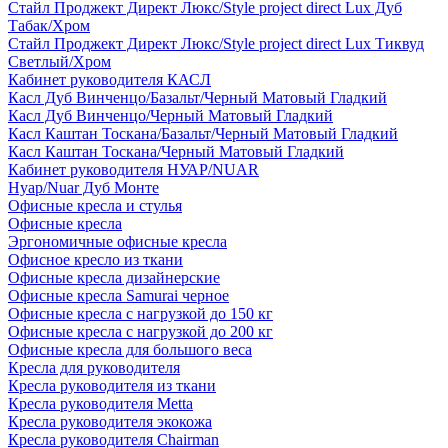
Стайл Проджект Директ Люкс/Style project direct Lux Дуб
Табак/Хром
Стайл Проджект Директ Люкс/Style project direct Lux Тиквуд
Светлый/Хром
Кабинет руководителя КАСЛ
Касл Дуб Винченцо/Базальт/Черный Матовый Гладкий
Касл Дуб Винченцо/Черный Матовый Гладкий
Касл Каштан Тоскана/Базальт/Черный Матовый Гладкий
Касл Каштан Тоскана/Черный Матовый Гладкий
Кабинет руководителя НУАР/NUAR
Нуар/Nuar Дуб Монте
Офисные кресла и стулья
Офисные кресла
Эргономичные офисные кресла
Офисное кресло из ткани
Офисные кресла дизайнерские
Офисные кресла Samurai черное
Офисные кресла с нагрузкой до 150 кг
Офисные кресла с нагрузкой до 200 кг
Офисные кресла для большого веса
Кресла для руководителя
Кресла руководителя из ткани
Кресла руководителя Metta
Кресла руководителя экокожа
Кресла руководителя Chairman