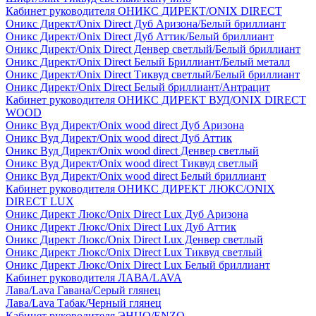
Кабинет руководителя ОНИКС ДИРЕКТ/ONIX DIRECT
Оникс Директ/Onix Direct Дуб Аризона/Белый бриллиант
Оникс Директ/Onix Direct Дуб Аттик/Белый бриллиант
Оникс Директ/Onix Direct Денвер светлый/Белый бриллиант
Оникс Директ/Onix Direct Белый Бриллиант/Белый металл
Оникс Директ/Onix Direct Тиквуд светлый/Белый бриллиант
Оникс Директ/Onix Direct Белый бриллиант/Антрацит
Кабинет руководителя ОНИКС ДИРЕКТ ВУД/ONIX DIRECT
WOOD
Оникс Вуд Директ/Onix wood direct Дуб Аризона
Оникс Вуд Директ/Onix wood direct Дуб Аттик
Оникс Вуд Директ/Onix wood direct Денвер светлый
Оникс Вуд Директ/Onix wood direct Тиквуд светлый
Оникс Вуд Директ/Onix wood direct Белый бриллиант
Кабинет руководителя ОНИКС ДИРЕКТ ЛЮКС/ONIX
DIRECT LUX
Оникс Директ Люкс/Onix Direct Lux Дуб Аризона
Оникс Директ Люкс/Onix Direct Lux Дуб Аттик
Оникс Директ Люкс/Onix Direct Lux Денвер светлый
Оникс Директ Люкс/Onix Direct Lux Тиквуд светлый
Оникс Директ Люкс/Onix Direct Lux Белый бриллиант
Кабинет руководителя ЛАВА/LAVA
Лава/Lava Гавана/Серый глянец
Лава/Lava Табак/Черный глянец
Кабинет руководителя ЭНЦО/ENZO