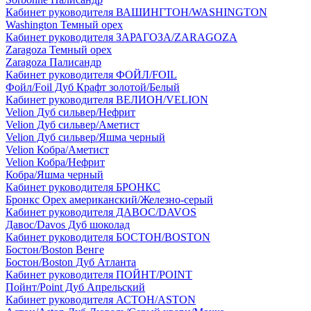
Кабинет руководителя ВАШИНГТОН/WASHINGTON
Washington Темный орех
Кабинет руководителя ЗАРАГОЗА/ZARAGOZA
Zaragoza Темный орех
Zaragoza Палисандр
Кабинет руководителя ФОЙЛ/FOIL
Фойл/Foil Дуб Крафт золотой/Белый
Кабинет руководителя ВЕЛИОН/VELION
Velion Дуб сильвер/Нефрит
Velion Дуб сильвер/Аметист
Velion Дуб сильвер/Яшма черный
Velion Кобра/Аметист
Velion Кобра/Нефрит
Кобра/Яшма черный
Кабинет руководителя БРОНКС
Бронкс Орех американский/Железно-серый
Кабинет руководителя ДАВОС/DAVOS
Давос/Davos Дуб шоколад
Кабинет руководителя БОСТОН/BOSTON
Бостон/Boston Венге
Бостон/Boston Дуб Атланта
Кабинет руководителя ПОЙНТ/POINT
Пойнт/Point Дуб Апрельский
Кабинет руководителя АСТОН/ASTON