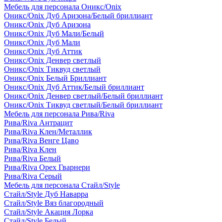
Мебель для персонала Оникс/Onix
Оникс/Onix Дуб Аризона/Белый бриллиант
Оникс/Onix Дуб Аризона
Оникс/Onix Дуб Мали/Белый
Оникс/Onix Дуб Мали
Оникс/Onix Дуб Аттик
Оникс/Onix Денвер светлый
Оникс/Onix Тиквуд светлый
Оникс/Onix Белый Бриллиант
Оникс/Onix Дуб Аттик/Белый бриллиант
Оникс/Onix Денвер светлый/Белый бриллиант
Оникс/Onix Тиквуд светлый/Белый бриллиант
Мебель для персонала Рива/Riva
Рива/Riva Антрацит
Рива/Riva Клен/Металлик
Рива/Riva Венге Цаво
Рива/Riva Клен
Рива/Riva Белый
Рива/Riva Орех Гварнери
Рива/Riva Серый
Мебель для персонала Стайл/Style
Стайл/Style Дуб Наварра
Стайл/Style Вяз благородный
Стайл/Style Акация Лорка
Стайл/Style Белый