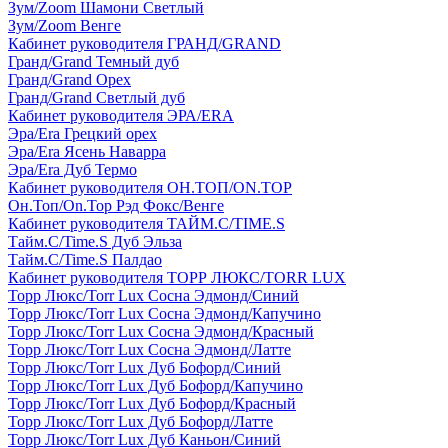
Зум/Zoom Шамони Светлый
Зум/Zoom Венге
Кабинет руководителя ГРАНД/GRAND
Гранд/Grand Темный дуб
Гранд/Grand Орех
Гранд/Grand Светлый дуб
Кабинет руководителя ЭРА/ERA
Эра/Era Грецкий орех
Эра/Era Ясень Наварра
Эра/Era Дуб Термо
Кабинет руководителя ОН.ТОП/ON.TOP
Он.Топ/On.Top Рэд Фокс/Венге
Кабинет руководителя ТАЙМ.С/TIME.S
Тайм.С/Time.S Дуб Эльза
Тайм.С/Time.S Палдао
Кабинет руководителя ТОРР ЛЮКС/TORR LUX
Торр Люкс/Torr Lux Сосна Эдмонд/Синий
Торр Люкс/Torr Lux Сосна Эдмонд/Капучино
Торр Люкс/Torr Lux Сосна Эдмонд/Красный
Торр Люкс/Torr Lux Сосна Эдмонд/Латте
Торр Люкс/Torr Lux Дуб Бофорд/Синий
Торр Люкс/Torr Lux Дуб Бофорд/Капучино
Торр Люкс/Torr Lux Дуб Бофорд/Красный
Торр Люкс/Torr Lux Дуб Бофорд/Латте
Торр Люкс/Torr Lux Дуб Каньон/Синий