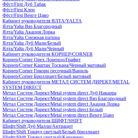
Фёст/First Дуб Табак
Фёст/First Клен
Фёст/First Венге Цаво
Кабинет руководителя ЯЛТА/YALTA
Ялта/Yalta Вяз Благородный
Ялта/Yalta Акация Лорка
Ялта/Yalta Снежная патина
Ялта/Yalta Дуб Мали/Белый
Ялта/Yalta Дуб Мали/Черный
Кабинет руководителя КОРНЕР/CORNER
Корнер/Corner Орех Лоренцо/Графит
Корнер/Corner Каштан Тоскана/Черный матовый
Корнер/Corner Гикори песочный/Ваниль
Корнер/Corner Бриллиант/Белый матовый
Кабинет руководителя МЕТАЛ СИСТЕМ ДИРЕКТ/METAL
SYSTEM DIRECT
Метал Систем Директ/Metal system direct Дуб Наварра
Метал Систем Директ/Metal system direct Вяз Благородный
Метал Систем Директ/Metal system direct Акация Лорка
Метал Систем Директ/Metal system direct Белый
Метал Систем Директ/Metal system direct Венге Цаво
Кабинет руководителя ШИФТ/SHIFT
Шифт/Shift Дуб Малли/Антрацит
Шифт/Shift Тиквуд светлый/Белый бриллиант
Шифт/Shift Тиквуд светлый/Капучино