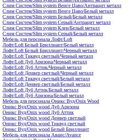
Слим Систем/Slim system Венге Цаво/Антрацит металл
Слим Систем/Slim system Венге Цаво/Белый металл
Слим Систем/Slim system Белый/Белый металл
Слим Систем/Slim system Серый/Антрацит металл
Слим Систем/Slim system Клен/Белый металл
Слим Систем/Slim system Серый/Белый металл
Мебель для персонала Лофт/Loft
Лофт/Loft Белый Бриллиант/Белый металл
Лофт/Loft Белый Бриллиант/Черный металл
Лофт/Loft Тиквуд светлый/Черный металл
Лофт/Loft Дуб Аризона/Черный металл
Лофт/Loft Дуб Аттик/Черный металл
Лофт/Loft Денвер светлый/Черный металл
Лофт/Loft Тиквуд светлый/Белый металл
Лофт/Loft Денвер светлый/Белый металл
Лофт/Loft Дуб Аттик/Белый металл
Лофт/Loft Дуб Аризона/Белый металл
Мебель для персонала Оникс Вуд/Onix Wood
Оникс Вуд/Onix wood Дуб Аризона
Оникс Вуд/Onix wood Дуб Аттик
Оникс Вуд/Onix wood Денвер светлый
Оникс Вуд/Onix wood Тиквуд светлый
Оникс Вуд/Onix wood Белый Бриллиант
Мебель для персонала Аванс/Avance