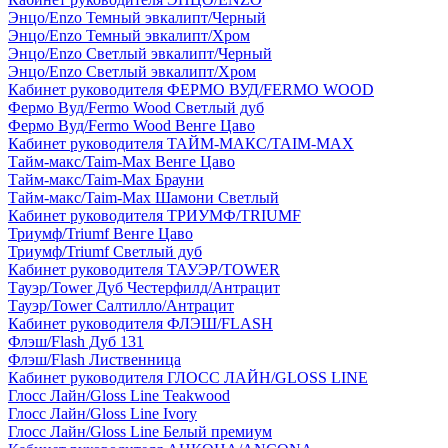
Энцо/Enzo Темный эвкалипт/Черный
Энцо/Enzo Темный эвкалипт/Хром
Энцо/Enzo Светлый эвкалипт/Черный
Энцо/Enzo Светлый эвкалипт/Хром
Кабинет руководителя ФЕРМО ВУД/FERMO WOOD
Фермо Вуд/Fermo Wood Светлый дуб
Фермо Вуд/Fermo Wood Венге Цаво
Кабинет руководителя ТАЙМ-МАКС/TAIM-MAX
Тайм-макс/Taim-Max Венге Цаво
Тайм-макс/Taim-Max Брауни
Тайм-макс/Taim-Max Шамони Светлый
Кабинет руководителя ТРИУМФ/TRIUMF
Триумф/Triumf Венге Цаво
Триумф/Triumf Светлый дуб
Кабинет руководителя ТАУЭР/TOWER
Тауэр/Tower Дуб Честерфилд/Антрацит
Тауэр/Tower Салтилло/Антрацит
Кабинет руководителя ФЛЭШ/FLASH
Флэш/Flash Дуб 131
Флэш/Flash Лиственница
Кабинет руководителя ГЛОСС ЛАЙН/GLOSS LINE
Глосс Лайн/Gloss Line Teakwood
Глосс Лайн/Gloss Line Ivory
Глосс Лайн/Gloss Line Белый премиум