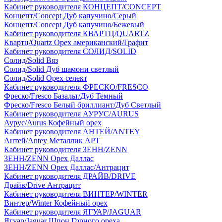
Кабинет руководителя КОНЦЕПТ/CONCEPT
Концепт/Concept Дуб капучино/Серый
Концепт/Concept Дуб капучино/Бежевый
Кабинет руководителя КВАРТЦ/QUARTZ
Квартц/Quartz Орех американский/Графит
Кабинет руководителя СОЛИД/SOLID
Солид/Solid Вяз
Солид/Solid Дуб шамони светлый
Солид/Solid Орех селект
Кабинет руководителя ФРЕСКО/FRESCO
Фреско/Fresco Базальт/Дуб Темный
Фреско/Fresco Белый бриллиант/Дуб Светлый
Кабинет руководителя АУРУС/AURUS
Аурус/Aurus Кофейный орех
Кабинет руководителя АНТЕЙ/ANTEY
Антей/Antey Металлик АРТ
Кабинет руководителя ЗЕНН/ZENN
ЗЕНН/ZENN Орех Даллас
ЗЕНН/ZENN Орех Даллас/Антрацит
Кабинет руководителя ДРАЙВ/DRIVE
Драйв/Drive Антрацит
Кабинет руководителя ВИНТЕР/WINTER
Винтер/Winter Кофейный орех
Кабинет руководителя ЯГУАР/JAGUAR
Ягуар/Jaguar Шпон Горного ореха