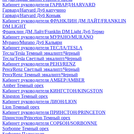
Кабинет руководителя ГАРВАРД/HARVARD
Гарвард/Harvard Дуб капучино
Гарвард/Harvard Дуб Коньяк
Кабинет руководителя ФРАНКЛИН ДМ ЛАЙТ/FRANKLIN
DM LIGHT
Франклин ДМ Лайт/Franklin DM Light Дуб Термо
Кабинет руководителя МУРАНО/MURANO
Мурано/Murano Дуб Кальяри
Кабинет руководителя ТЕСЛА/TESLA
Тесла/Tesla Темный эвкалипт/Черный
Тесла/Tesla Светлый эвкалипт/Черный
Кабинет руководителя РЕНЗ/RENZ
Ренз/Renz Светлый эвкалипт/Черный
Ренз/Renz Темный эвкалипт/Черный
Кабинет руководителя АМБЕР/AMBER
Amber Темный орех
Кабинет руководителя КИНГСТОН/KINGSTON
Kingston Темный орех
Кабинет руководителя ЛИОН/LION
Lion Темный орех
Кабинет руководителя ПРИНСТОН/PRINCETON
Принстон/Princeton Темный орех
Кабинет руководителя СОРБОН/SORBONNE
Sorbonne Темный орех
Sorbonne Палисандр