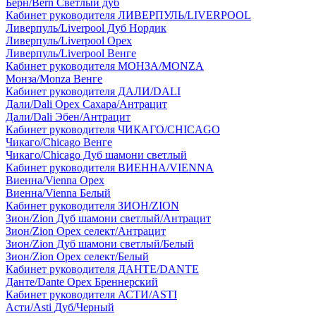
Берн/Bern Светлый дуб
Кабинет руководителя ЛИВЕРПУЛЬ/LIVERPOOL
Ливерпуль/Liverpool Дуб Нордик
Ливерпуль/Liverpool Орех
Ливерпуль/Liverpool Венге
Кабинет руководителя МОНЗА/MONZA
Монза/Monza Венге
Кабинет руководителя ДАЛИ/DALI
Дали/Dali Орех Cахара/Антрацит
Дали/Dali Эбен/Антрацит
Кабинет руководителя ЧИКАГО/CHICAGO
Чикаго/Chicago Венге
Чикаго/Chicago Дуб шамони светлый
Кабинет руководителя ВИЕННА/VIENNA
Виенна/Vienna Орех
Виенна/Vienna Белый
Кабинет руководителя ЗИОН/ZION
Зион/Zion Дуб шамони светлый/Антрацит
Зион/Zion Орех селект/Антрацит
Зион/Zion Дуб шамони светлый/Белый
Зион/Zion Орех селект/Белый
Кабинет руководителя ДАНТЕ/DANTE
Данте/Dante Орех Бреннерский
Кабинет руководителя АСТИ/ASTI
Асти/Asti Дуб/Черный