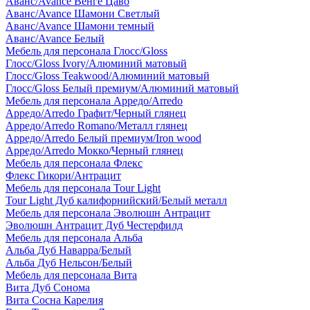
Аванс/Avance Венге Цаво
Аванс/Avance Шамони Светлый
Аванс/Avance Шамони темный
Аванс/Avance Белый
Мебель для персонала Глосс/Gloss
Глосс/Gloss Ivory/Алюминий матовый
Глосс/Gloss Teakwood/Алюминий матовый
Глосс/Gloss Белый премиум/Алюминий матовый
Мебель для персонала Арредо/Arredo
Арредо/Arredo Графит/Черный глянец
Арредо/Arredo Romano/Металл глянец
Арредо/Arredo Белый премиум/Iron wood
Арредо/Arredo Мокко/Черный глянец
Мебель для персонала Флекс
Флекс Гикори/Антрацит
Мебель для персонала Tour Light
Tour Light Дуб калифорнийский/Белый металл
Мебель для персонала Эволюшн Антрацит
Эволюшн Антрацит Дуб Честерфилд
Мебель для персонала Альба
Альба Дуб Наварра/Белый
Альба Дуб Нельсон/Белый
Мебель для персонала Вита
Вита Дуб Сонома
Вита Сосна Карелия