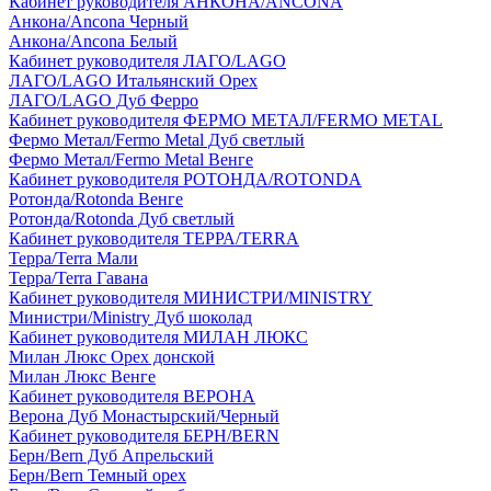
Кабинет руководителя АНКОНА/ANCONA
Анкона/Ancona Черный
Анкона/Ancona Белый
Кабинет руководителя ЛАГО/LAGO
ЛАГО/LAGO Итальянский Орех
ЛАГО/LAGO Дуб Ферро
Кабинет руководителя ФЕРМО МЕТАЛ/FERMO METAL
Фермо Метал/Fermo Metal Дуб светлый
Фермо Метал/Fermo Metal Венге
Кабинет руководителя РОТОНДА/ROTONDA
Ротонда/Rotonda Венге
Ротонда/Rotonda Дуб светлый
Кабинет руководителя ТЕРРА/TERRA
Терра/Terra Мали
Терра/Terra Гавана
Кабинет руководителя МИНИСТРИ/MINISTRY
Министри/Ministry Дуб шоколад
Кабинет руководителя МИЛАН ЛЮКС
Милан Люкс Орех донской
Милан Люкс Венге
Кабинет руководителя ВЕРОНА
Верона Дуб Монастырский/Черный
Кабинет руководителя БЕРН/BERN
Берн/Bern Дуб Апрельский
Берн/Bern Темный орех