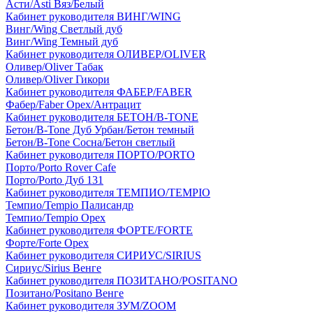
Асти/Asti Вяз/Белый
Кабинет руководителя ВИНГ/WING
Винг/Wing Светлый дуб
Винг/Wing Темный дуб
Кабинет руководителя ОЛИВЕР/OLIVER
Оливер/Oliver Табак
Оливер/Oliver Гикори
Кабинет руководителя ФАБЕР/FABER
Фабер/Faber Орех/Антрацит
Кабинет руководителя БЕТОН/B-TONE
Бетон/B-Tone Дуб Урбан/Бетон темный
Бетон/B-Tone Сосна/Бетон светлый
Кабинет руководителя ПОРТО/PORTO
Порто/Porto Rover Cafe
Порто/Porto Дуб 131
Кабинет руководителя ТЕМПИО/TEMPIO
Темпио/Tempio Палисандр
Темпио/Tempio Орех
Кабинет руководителя ФОРТЕ/FORTE
Форте/Forte Орех
Кабинет руководителя СИРИУС/SIRIUS
Сириус/Sirius Венге
Кабинет руководителя ПОЗИТАНО/POSITANO
Позитано/Positano Венге
Кабинет руководителя ЗУМ/ZOOM