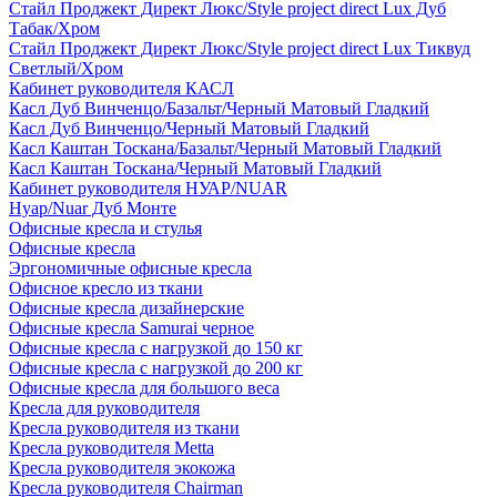
Стайл Проджект Директ Люкс/Style project direct Lux Дуб
Табак/Хром
Стайл Проджект Директ Люкс/Style project direct Lux Тиквуд
Светлый/Хром
Кабинет руководителя КАСЛ
Касл Дуб Винченцо/Базальт/Черный Матовый Гладкий
Касл Дуб Винченцо/Черный Матовый Гладкий
Касл Каштан Тоскана/Базальт/Черный Матовый Гладкий
Касл Каштан Тоскана/Черный Матовый Гладкий
Кабинет руководителя НУАР/NUAR
Нуар/Nuar Дуб Монте
Офисные кресла и стулья
Офисные кресла
Эргономичные офисные кресла
Офисное кресло из ткани
Офисные кресла дизайнерские
Офисные кресла Samurai черное
Офисные кресла с нагрузкой до 150 кг
Офисные кресла с нагрузкой до 200 кг
Офисные кресла для большого веса
Кресла для руководителя
Кресла руководителя из ткани
Кресла руководителя Metta
Кресла руководителя экокожа
Кресла руководителя Chairman