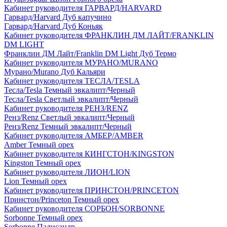
Кабинет руководителя ГАРВАРД/HARVARD
Гарвард/Harvard Дуб капучино
Гарвард/Harvard Дуб Коньяк
Кабинет руководителя ФРАНКЛИН ДМ ЛАЙТ/FRANKLIN
DM LIGHT
Франклин ДМ Лайт/Franklin DM Light Дуб Термо
Кабинет руководителя МУРАНО/MURANO
Мурано/Murano Дуб Кальяри
Кабинет руководителя ТЕСЛА/TESLA
Тесла/Tesla Темный эвкалипт/Черный
Тесла/Tesla Светлый эвкалипт/Черный
Кабинет руководителя РЕНЗ/RENZ
Ренз/Renz Светлый эвкалипт/Черный
Ренз/Renz Темный эвкалипт/Черный
Кабинет руководителя АМБЕР/AMBER
Amber Темный орех
Кабинет руководителя КИНГСТОН/KINGSTON
Kingston Темный орех
Кабинет руководителя ЛИОН/LION
Lion Темный орех
Кабинет руководителя ПРИНСТОН/PRINCETON
Принстон/Princeton Темный орех
Кабинет руководителя СОРБОН/SORBONNE
Sorbonne Темный орех
Sorbonne Палисандр