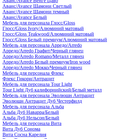
Аванс/Avance Венге Цаво
Аванс/Avance Шамони Светлый
Аванс/Avance Шамони темный
Аванс/Avance Белый
Мебель для персонала Глосс/Gloss
Глосс/Gloss Ivory/Алюминий матовый
Глосс/Gloss Teakwood/Алюминий матовый
Глосс/Gloss Белый премиум/Алюминий матовый
Мебель для персонала Арредо/Arredo
Арредо/Arredo Графит/Черный глянец
Арредо/Arredo Romano/Металл глянец
Арредо/Arredo Белый премиум/Iron wood
Арредо/Arredo Мокко/Черный глянец
Мебель для персонала Флекс
Флекс Гикори/Антрацит
Мебель для персонала Tour Light
Tour Light Дуб калифорнийский/Белый металл
Мебель для персонала Эволюшн Антрацит
Эволюшн Антрацит Дуб Честерфилд
Мебель для персонала Альба
Альба Дуб Наварра/Белый
Альба Дуб Нельсон/Белый
Мебель для персонала Вита
Вита Дуб Сонома
Вита Сосна Карелия