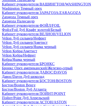
Кабинет руководителя ВАШИНГТОН/WASHINGTON
Washington Темный орех
Кабинет руководителя ЗАРАГОЗА/ZARAGOZA
Zaragoza Темный орех
Zaragoza Палисандр
Кабинет руководителя ФОЙЛ/FOIL
Фойл/Foil Дуб Крафт золотой/Белый
Кабинет руководителя ВЕЛИОН/VELION
Velion Дуб сильвер/Нефрит
Velion Дуб сильвер/Аметист
Velion Дуб сильвер/Яшма черный
Velion Кобра/Аметист
Velion Кобра/Нефрит
Кобра/Яшма черный
Кабинет руководителя БРОНКС
Бронкс Орех американский/Железно-серый
Кабинет руководителя ДАВОС/DAVOS
Давос/Davos Дуб шоколад
Кабинет руководителя БОСТОН/BOSTON
Бостон/Boston Венге
Бостон/Boston Дуб Атланта
Кабинет руководителя ПОЙНТ/POINT
Пойнт/Point Дуб Апрельский
Кабинет руководителя АСТОН/ASTON