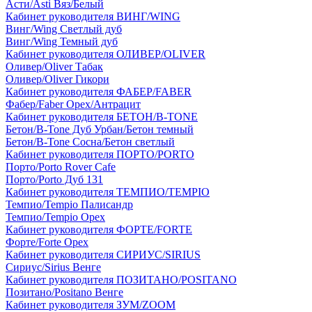
Асти/Asti Вяз/Белый
Кабинет руководителя ВИНГ/WING
Винг/Wing Светлый дуб
Винг/Wing Темный дуб
Кабинет руководителя ОЛИВЕР/OLIVER
Оливер/Oliver Табак
Оливер/Oliver Гикори
Кабинет руководителя ФАБЕР/FABER
Фабер/Faber Орех/Антрацит
Кабинет руководителя БЕТОН/B-TONE
Бетон/B-Tone Дуб Урбан/Бетон темный
Бетон/B-Tone Сосна/Бетон светлый
Кабинет руководителя ПОРТО/PORTO
Порто/Porto Rover Cafe
Порто/Porto Дуб 131
Кабинет руководителя ТЕМПИО/TEMPIO
Темпио/Tempio Палисандр
Темпио/Tempio Орех
Кабинет руководителя ФОРТЕ/FORTE
Форте/Forte Орех
Кабинет руководителя СИРИУС/SIRIUS
Сириус/Sirius Венге
Кабинет руководителя ПОЗИТАНО/POSITANO
Позитано/Positano Венге
Кабинет руководителя ЗУМ/ZOOM