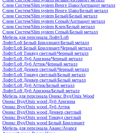
Слим Систем/Slim system Венге Цаво/Антрацит металл
Слим Систем/Slim system Венге Цаво/Белый металл
Слим Систем/Slim system Белый/Белый металл
Слим Систем/Slim system Серый/Антрацит металл
Слим Систем/Slim system Клен/Белый металл
Слим Систем/Slim system Серый/Белый металл
Мебель для персонала Лофт/Loft
Лофт/Loft Белый Бриллиант/Белый металл
Лофт/Loft Белый Бриллиант/Черный металл
Лофт/Loft Тиквуд светлый/Черный металл
Лофт/Loft Дуб Аризона/Черный металл
Лофт/Loft Дуб Аттик/Черный металл
Лофт/Loft Денвер светлый/Черный металл
Лофт/Loft Тиквуд светлый/Белый металл
Лофт/Loft Денвер светлый/Белый металл
Лофт/Loft Дуб Аттик/Белый металл
Лофт/Loft Дуб Аризона/Белый металл
Мебель для персонала Оникс Вуд/Onix Wood
Оникс Вуд/Onix wood Дуб Аризона
Оникс Вуд/Onix wood Дуб Аттик
Оникс Вуд/Onix wood Денвер светлый
Оникс Вуд/Onix wood Тиквуд светлый
Оникс Вуд/Onix wood Белый Бриллиант
Мебель для персонала Аванс/Avance