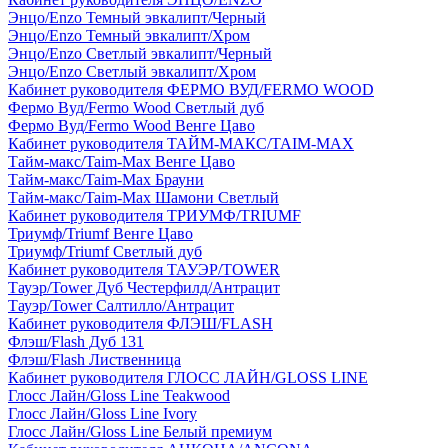
Энцо/Enzo Темный эвкалипт/Черный
Энцо/Enzo Темный эвкалипт/Хром
Энцо/Enzo Светлый эвкалипт/Черный
Энцо/Enzo Светлый эвкалипт/Хром
Кабинет руководителя ФЕРМО ВУД/FERMO WOOD
Фермо Вуд/Fermo Wood Светлый дуб
Фермо Вуд/Fermo Wood Венге Цаво
Кабинет руководителя ТАЙМ-МАКС/TAIM-MAX
Тайм-макс/Taim-Max Венге Цаво
Тайм-макс/Taim-Max Брауни
Тайм-макс/Taim-Max Шамони Светлый
Кабинет руководителя ТРИУМФ/TRIUMF
Триумф/Triumf Венге Цаво
Триумф/Triumf Светлый дуб
Кабинет руководителя ТАУЭР/TOWER
Тауэр/Tower Дуб Честерфилд/Антрацит
Тауэр/Tower Салтилло/Антрацит
Кабинет руководителя ФЛЭШ/FLASH
Флэш/Flash Дуб 131
Флэш/Flash Лиственница
Кабинет руководителя ГЛОСС ЛАЙН/GLOSS LINE
Глосс Лайн/Gloss Line Teakwood
Глосс Лайн/Gloss Line Ivory
Глосс Лайн/Gloss Line Белый премиум