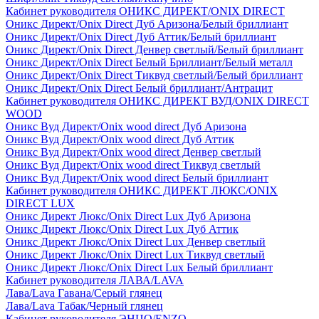
Кабинет руководителя ОНИКС ДИРЕКТ/ONIX DIRECT
Оникс Директ/Onix Direct Дуб Аризона/Белый бриллиант
Оникс Директ/Onix Direct Дуб Аттик/Белый бриллиант
Оникс Директ/Onix Direct Денвер светлый/Белый бриллиант
Оникс Директ/Onix Direct Белый Бриллиант/Белый металл
Оникс Директ/Onix Direct Тиквуд светлый/Белый бриллиант
Оникс Директ/Onix Direct Белый бриллиант/Антрацит
Кабинет руководителя ОНИКС ДИРЕКТ ВУД/ONIX DIRECT
WOOD
Оникс Вуд Директ/Onix wood direct Дуб Аризона
Оникс Вуд Директ/Onix wood direct Дуб Аттик
Оникс Вуд Директ/Onix wood direct Денвер светлый
Оникс Вуд Директ/Onix wood direct Тиквуд светлый
Оникс Вуд Директ/Onix wood direct Белый бриллиант
Кабинет руководителя ОНИКС ДИРЕКТ ЛЮКС/ONIX
DIRECT LUX
Оникс Директ Люкс/Onix Direct Lux Дуб Аризона
Оникс Директ Люкс/Onix Direct Lux Дуб Аттик
Оникс Директ Люкс/Onix Direct Lux Денвер светлый
Оникс Директ Люкс/Onix Direct Lux Тиквуд светлый
Оникс Директ Люкс/Onix Direct Lux Белый бриллиант
Кабинет руководителя ЛАВА/LAVA
Лава/Lava Гавана/Серый глянец
Лава/Lava Табак/Черный глянец
Кабинет руководителя ЭНЦО/ENZO