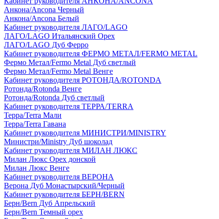
Кабинет руководителя АНКОНА/ANCONA
Анкона/Ancona Черный
Анкона/Ancona Белый
Кабинет руководителя ЛАГО/LAGO
ЛАГО/LAGO Итальянский Орех
ЛАГО/LAGO Дуб Ферро
Кабинет руководителя ФЕРМО МЕТАЛ/FERMO METAL
Фермо Метал/Fermo Metal Дуб светлый
Фермо Метал/Fermo Metal Венге
Кабинет руководителя РОТОНДА/ROTONDA
Ротонда/Rotonda Венге
Ротонда/Rotonda Дуб светлый
Кабинет руководителя ТЕРРА/TERRA
Терра/Terra Мали
Терра/Terra Гавана
Кабинет руководителя МИНИСТРИ/MINISTRY
Министри/Ministry Дуб шоколад
Кабинет руководителя МИЛАН ЛЮКС
Милан Люкс Орех донской
Милан Люкс Венге
Кабинет руководителя ВЕРОНА
Верона Дуб Монастырский/Черный
Кабинет руководителя БЕРН/BERN
Берн/Bern Дуб Апрельский
Берн/Bern Темный орех