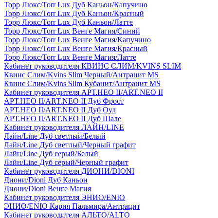
Торр Люкс/Torr Lux Дуб Каньон/Капучино
Торр Люкс/Torr Lux Дуб Каньон/Красный
Торр Люкс/Torr Lux Дуб Каньон/Латте
Торр Люкс/Torr Lux Венге Магия/Синий
Торр Люкс/Torr Lux Венге Магия/Капучино
Торр Люкс/Torr Lux Венге Магия/Красный
Торр Люкс/Torr Lux Венге Магия/Латте
Кабинет руководителя КВИНС СЛИМ/KVINS SLIM
Квинс Слим/Kvins Slim Черный/Антрацит MS
Квинс Слим/Kvins Slim Кубанит/Антрацит MS
Кабинет руководителя АРТ.НЕО II/ART.NEO II
АРТ.НЕО II/ART.NEO II Дуб Фрост
АРТ.НЕО II/ART.NEO II Дуб Оул
АРТ.НЕО II/ART.NEO II Дуб Шале
Кабинет руководителя ЛАЙН/LINE
Лайн/Line Дуб светлый/Белый
Лайн/Line Дуб светлый/Черный графит
Лайн/Line Дуб серый/Белый
Лайн/Line Дуб серый/Черный графит
Кабинет руководителя ДИОНИ/DIONI
Диони/Dioni Дуб Каньон
Диони/Dioni Венге Магия
Кабинет руководителя ЭНИО/ENIO
ЭНИО/ENIO Кария Пальмира/Антрацит
Кабинет руководителя АЛЬТО/ALTO