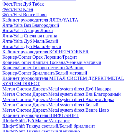
Фёст/First Дуб Табак
Фёст/First Клен
Фёст/First Венге Цаво
Кабинет руководителя ЯЛТА/YALTA
Ялта/Yalta Вяз Благородный
Ялта/Yalta Акация Лорка
Ялта/Yalta Снежная патина
Ялта/Yalta Дуб Мали/Белый
Ялта/Yalta Дуб Мали/Черный
Кабинет руководителя КОРНЕР/CORNER
Корнер/Corner Орех Лоренцо/Графит
Корнер/Corner Каштан Тоскана/Черный матовый
Корнер/Corner Гикори песочный/Ваниль
Корнер/Corner Бриллиант/Белый матовый
Кабинет руководителя МЕТАЛ СИСТЕМ ДИРЕКТ/METAL
SYSTEM DIRECT
Метал Систем Директ/Metal system direct Дуб Наварра
Метал Систем Директ/Metal system direct Вяз Благородный
Метал Систем Директ/Metal system direct Акация Лорка
Метал Систем Директ/Metal system direct Белый
Метал Систем Директ/Metal system direct Венге Цаво
Кабинет руководителя ШИФТ/SHIFT
Шифт/Shift Дуб Малли/Антрацит
Шифт/Shift Тиквуд светлый/Белый бриллиант
Шифт/Shift Тиквуд светлый/Капучино