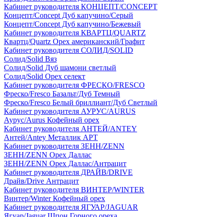
Кабинет руководителя КОНЦЕПТ/CONCEPT
Концепт/Concept Дуб капучино/Серый
Концепт/Concept Дуб капучино/Бежевый
Кабинет руководителя КВАРТЦ/QUARTZ
Квартц/Quartz Орех американский/Графит
Кабинет руководителя СОЛИД/SOLID
Солид/Solid Вяз
Солид/Solid Дуб шамони светлый
Солид/Solid Орех селект
Кабинет руководителя ФРЕСКО/FRESCO
Фреско/Fresco Базальт/Дуб Темный
Фреско/Fresco Белый бриллиант/Дуб Светлый
Кабинет руководителя АУРУС/AURUS
Аурус/Aurus Кофейный орех
Кабинет руководителя АНТЕЙ/ANTEY
Антей/Antey Металлик АРТ
Кабинет руководителя ЗЕНН/ZENN
ЗЕНН/ZENN Орех Даллас
ЗЕНН/ZENN Орех Даллас/Антрацит
Кабинет руководителя ДРАЙВ/DRIVE
Драйв/Drive Антрацит
Кабинет руководителя ВИНТЕР/WINTER
Винтер/Winter Кофейный орех
Кабинет руководителя ЯГУАР/JAGUAR
Ягуар/Jaguar Шпон Горного ореха