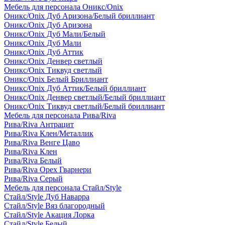
Мебель для персонала Оникс/Onix
Оникс/Onix Дуб Аризона/Белый бриллиант
Оникс/Onix Дуб Аризона
Оникс/Onix Дуб Мали/Белый
Оникс/Onix Дуб Мали
Оникс/Onix Дуб Аттик
Оникс/Onix Денвер светлый
Оникс/Onix Тиквуд светлый
Оникс/Onix Белый Бриллиант
Оникс/Onix Дуб Аттик/Белый бриллиант
Оникс/Onix Денвер светлый/Белый бриллиант
Оникс/Onix Тиквуд светлый/Белый бриллиант
Мебель для персонала Рива/Riva
Рива/Riva Антрацит
Рива/Riva Клен/Металлик
Рива/Riva Венге Цаво
Рива/Riva Клен
Рива/Riva Белый
Рива/Riva Орех Гварнери
Рива/Riva Серый
Мебель для персонала Стайл/Style
Стайл/Style Дуб Наварра
Стайл/Style Вяз благородный
Стайл/Style Акация Лорка
Стайл/Style Белый