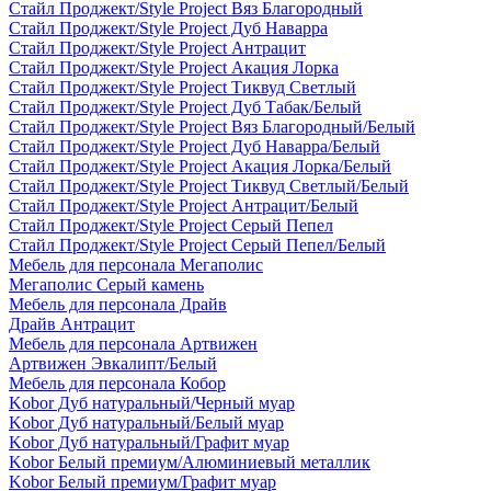
Стайл Проджект/Style Project Вяз Благородный
Стайл Проджект/Style Project Дуб Наварра
Стайл Проджект/Style Project Антрацит
Стайл Проджект/Style Project Акация Лорка
Стайл Проджект/Style Project Тиквуд Светлый
Стайл Проджект/Style Project Дуб Табак/Белый
Стайл Проджект/Style Project Вяз Благородный/Белый
Стайл Проджект/Style Project Дуб Наварра/Белый
Стайл Проджект/Style Project Акация Лорка/Белый
Стайл Проджект/Style Project Тиквуд Светлый/Белый
Стайл Проджект/Style Project Антрацит/Белый
Стайл Проджект/Style Project Серый Пепел
Стайл Проджект/Style Project Серый Пепел/Белый
Мебель для персонала Мегаполис
Мегаполис Серый камень
Мебель для персонала Драйв
Драйв Антрацит
Мебель для персонала Артвижен
Артвижен Эвкалипт/Белый
Мебель для персонала Кобор
Kobor Дуб натуральный/Черный муар
Kobor Дуб натуральный/Белый муар
Kobor Дуб натуральный/Графит муар
Kobor Белый премиум/Алюминиевый металлик
Kobor Белый премиум/Графит муар