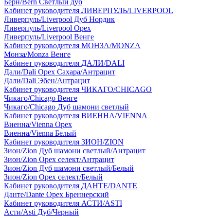
Берн/Bern Светлый дуб
Кабинет руководителя ЛИВЕРПУЛЬ/LIVERPOOL
Ливерпуль/Liverpool Дуб Нордик
Ливерпуль/Liverpool Орех
Ливерпуль/Liverpool Венге
Кабинет руководителя МОНЗА/MONZA
Монза/Monza Венге
Кабинет руководителя ДАЛИ/DALI
Дали/Dali Орех Cахара/Антрацит
Дали/Dali Эбен/Антрацит
Кабинет руководителя ЧИКАГО/CHICAGO
Чикаго/Chicago Венге
Чикаго/Chicago Дуб шамони светлый
Кабинет руководителя ВИЕННА/VIENNA
Виенна/Vienna Орех
Виенна/Vienna Белый
Кабинет руководителя ЗИОН/ZION
Зион/Zion Дуб шамони светлый/Антрацит
Зион/Zion Орех селект/Антрацит
Зион/Zion Дуб шамони светлый/Белый
Зион/Zion Орех селект/Белый
Кабинет руководителя ДАНТЕ/DANTE
Данте/Dante Орех Бреннерский
Кабинет руководителя АСТИ/ASTI
Асти/Asti Дуб/Черный