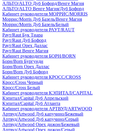
АЛЬТО/ALTO Дуб Бофорд/Венге Магия
АЛЬТО/ALTO Венге Магия/Дуб Бофорд
Кабинет руководителя МОРРИС/MORRIS
Моррис/Morris Дуб Базель/Венге Магия
Моррис/Morris Дуб Базель/Белый
Кабинет руководителя РАУТ/RAUT
Раут/Raut Бук Тиара
Раут/Raut Дуб Бофорд
Раут/Raut Орех Даллас
Раут/Raut Венге Магия
Кабинет руководителя БОРН/BORN
Борн/Born Бургунди
Борн/Born Орех Даллас
Борн/Born Дуб Бофорд
Кабинет руководителя КРОСС/CROSS
Кросс/Cross Черный
Кросс/Cross Белый
Кабинет руководителя КЭПИТАЛ/CAPITAL
Кэпитал/Capital Дуб Апрельский
Кэпитал/Capital Дуб Атланта
Кабинет руководителя АРТВУД/ARTWOOD
Артвуд/Artwood Дуб капучино/Бежевый
Артвуд/Artwood Дуб капучино/Серый
Артвуд/Artwood Орех дижон/Бежевый
Артвуд/Artwood Орех дижон/Серый