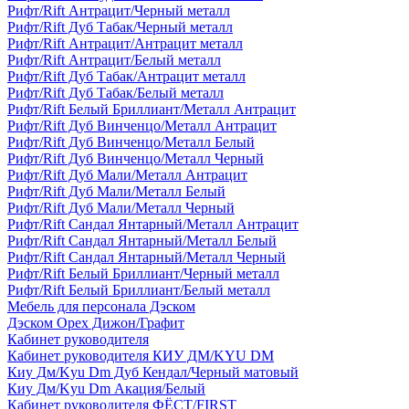
Рифт/Rift Антрацит/Черный металл
Рифт/Rift Дуб Табак/Черный металл
Рифт/Rift Антрацит/Антрацит металл
Рифт/Rift Антрацит/Белый металл
Рифт/Rift Дуб Табак/Антрацит металл
Рифт/Rift Дуб Табак/Белый металл
Рифт/Rift Белый Бриллиант/Металл Антрацит
Рифт/Rift Дуб Винченцо/Металл Антрацит
Рифт/Rift Дуб Винченцо/Металл Белый
Рифт/Rift Дуб Винченцо/Металл Черный
Рифт/Rift Дуб Мали/Металл Антрацит
Рифт/Rift Дуб Мали/Металл Белый
Рифт/Rift Дуб Мали/Металл Черный
Рифт/Rift Сандал Янтарный/Металл Антрацит
Рифт/Rift Сандал Янтарный/Металл Белый
Рифт/Rift Сандал Янтарный/Металл Черный
Рифт/Rift Белый Бриллиант/Черный металл
Рифт/Rift Белый Бриллиант/Белый металл
Мебель для персонала Дэском
Дэском Орех Дижон/Графит
Кабинет руководителя
Кабинет руководителя КИУ ДМ/KYU DM
Киу Дм/Kyu Dm Дуб Кендал/Черный матовый
Киу Дм/Kyu Dm Акация/Белый
Кабинет руководителя ФЁСТ/FIRST