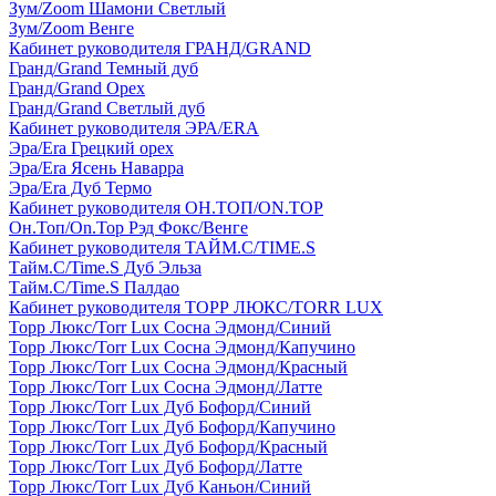
Зум/Zoom Шамони Светлый
Зум/Zoom Венге
Кабинет руководителя ГРАНД/GRAND
Гранд/Grand Темный дуб
Гранд/Grand Орех
Гранд/Grand Светлый дуб
Кабинет руководителя ЭРА/ERA
Эра/Era Грецкий орех
Эра/Era Ясень Наварра
Эра/Era Дуб Термо
Кабинет руководителя ОН.ТОП/ON.TOP
Он.Топ/On.Top Рэд Фокс/Венге
Кабинет руководителя ТАЙМ.С/TIME.S
Тайм.С/Time.S Дуб Эльза
Тайм.С/Time.S Палдао
Кабинет руководителя ТОРР ЛЮКС/TORR LUX
Торр Люкс/Torr Lux Сосна Эдмонд/Синий
Торр Люкс/Torr Lux Сосна Эдмонд/Капучино
Торр Люкс/Torr Lux Сосна Эдмонд/Красный
Торр Люкс/Torr Lux Сосна Эдмонд/Латте
Торр Люкс/Torr Lux Дуб Бофорд/Синий
Торр Люкс/Torr Lux Дуб Бофорд/Капучино
Торр Люкс/Torr Lux Дуб Бофорд/Красный
Торр Люкс/Torr Lux Дуб Бофорд/Латте
Торр Люкс/Torr Lux Дуб Каньон/Синий