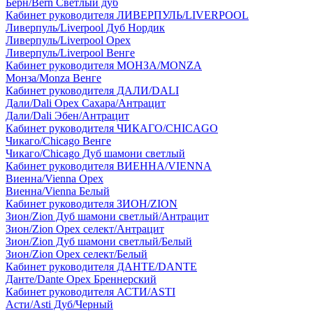
Берн/Bern Светлый дуб
Кабинет руководителя ЛИВЕРПУЛЬ/LIVERPOOL
Ливерпуль/Liverpool Дуб Нордик
Ливерпуль/Liverpool Орех
Ливерпуль/Liverpool Венге
Кабинет руководителя МОНЗА/MONZA
Монза/Monza Венге
Кабинет руководителя ДАЛИ/DALI
Дали/Dali Орех Cахара/Антрацит
Дали/Dali Эбен/Антрацит
Кабинет руководителя ЧИКАГО/CHICAGO
Чикаго/Chicago Венге
Чикаго/Chicago Дуб шамони светлый
Кабинет руководителя ВИЕННА/VIENNA
Виенна/Vienna Орех
Виенна/Vienna Белый
Кабинет руководителя ЗИОН/ZION
Зион/Zion Дуб шамони светлый/Антрацит
Зион/Zion Орех селект/Антрацит
Зион/Zion Дуб шамони светлый/Белый
Зион/Zion Орех селект/Белый
Кабинет руководителя ДАНТЕ/DANTE
Данте/Dante Орех Бреннерский
Кабинет руководителя АСТИ/ASTI
Асти/Asti Дуб/Черный