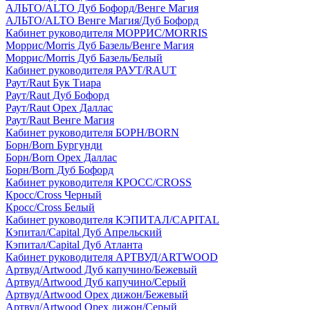
АЛЬТО/ALTO Дуб Бофорд/Венге Магия
АЛЬТО/ALTO Венге Магия/Дуб Бофорд
Кабинет руководителя МОРРИС/MORRIS
Моррис/Morris Дуб Базель/Венге Магия
Моррис/Morris Дуб Базель/Белый
Кабинет руководителя РАУТ/RAUT
Раут/Raut Бук Тиара
Раут/Raut Дуб Бофорд
Раут/Raut Орех Даллас
Раут/Raut Венге Магия
Кабинет руководителя БОРН/BORN
Борн/Born Бургунди
Борн/Born Орех Даллас
Борн/Born Дуб Бофорд
Кабинет руководителя КРОСС/CROSS
Кросс/Cross Черный
Кросс/Cross Белый
Кабинет руководителя КЭПИТАЛ/CAPITAL
Кэпитал/Capital Дуб Апрельский
Кэпитал/Capital Дуб Атланта
Кабинет руководителя АРТВУД/ARTWOOD
Артвуд/Artwood Дуб капучино/Бежевый
Артвуд/Artwood Дуб капучино/Серый
Артвуд/Artwood Орех дижон/Бежевый
Артвуд/Artwood Орех дижон/Серый