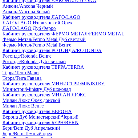
Кабинет руководителя АНКОНА/ANCONA
Анкона/Ancona Черный
Анкона/Ancona Белый
Кабинет руководителя ЛАГО/LAGO
ЛАГО/LAGO Итальянский Орех
ЛАГО/LAGO Дуб Ферро
Кабинет руководителя ФЕРМО МЕТАЛ/FERMO METAL
Фермо Метал/Fermo Metal Дуб светлый
Фермо Метал/Fermo Metal Венге
Кабинет руководителя РОТОНДА/ROTONDA
Ротонда/Rotonda Венге
Ротонда/Rotonda Дуб светлый
Кабинет руководителя ТЕРРА/TERRA
Терра/Terra Мали
Терра/Terra Гавана
Кабинет руководителя МИНИСТРИ/MINISTRY
Министри/Ministry Дуб шоколад
Кабинет руководителя МИЛАН ЛЮКС
Милан Люкс Орех донской
Милан Люкс Венге
Кабинет руководителя ВЕРОНА
Верона Дуб Монастырский/Черный
Кабинет руководителя БЕРН/BERN
Берн/Bern Дуб Апрельский
Берн/Bern Темный орех