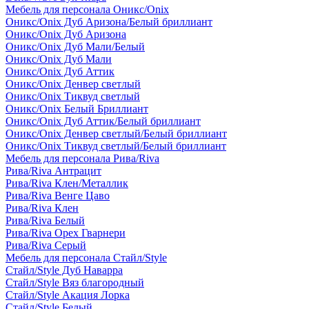
Мебель для персонала Оникс/Onix
Оникс/Onix Дуб Аризона/Белый бриллиант
Оникс/Onix Дуб Аризона
Оникс/Onix Дуб Мали/Белый
Оникс/Onix Дуб Мали
Оникс/Onix Дуб Аттик
Оникс/Onix Денвер светлый
Оникс/Onix Тиквуд светлый
Оникс/Onix Белый Бриллиант
Оникс/Onix Дуб Аттик/Белый бриллиант
Оникс/Onix Денвер светлый/Белый бриллиант
Оникс/Onix Тиквуд светлый/Белый бриллиант
Мебель для персонала Рива/Riva
Рива/Riva Антрацит
Рива/Riva Клен/Металлик
Рива/Riva Венге Цаво
Рива/Riva Клен
Рива/Riva Белый
Рива/Riva Орех Гварнери
Рива/Riva Серый
Мебель для персонала Стайл/Style
Стайл/Style Дуб Наварра
Стайл/Style Вяз благородный
Стайл/Style Акация Лорка
Стайл/Style Белый