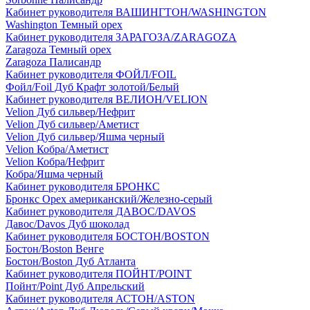
Кабинет руководителя ВАШИНГТОН/WASHINGTON
Washington Темный орех
Кабинет руководителя ЗАРАГОЗА/ZARAGOZA
Zaragoza Темный орех
Zaragoza Палисандр
Кабинет руководителя ФОЙЛ/FOIL
Фойл/Foil Дуб Крафт золотой/Белый
Кабинет руководителя ВЕЛИОН/VELION
Velion Дуб сильвер/Нефрит
Velion Дуб сильвер/Аметист
Velion Дуб сильвер/Яшма черный
Velion Кобра/Аметист
Velion Кобра/Нефрит
Кобра/Яшма черный
Кабинет руководителя БРОНКС
Бронкс Орех американский/Железно-серый
Кабинет руководителя ДАВОС/DAVOS
Давос/Davos Дуб шоколад
Кабинет руководителя БОСТОН/BOSTON
Бостон/Boston Венге
Бостон/Boston Дуб Атланта
Кабинет руководителя ПОЙНТ/POINT
Пойнт/Point Дуб Апрельский
Кабинет руководителя АСТОН/ASTON