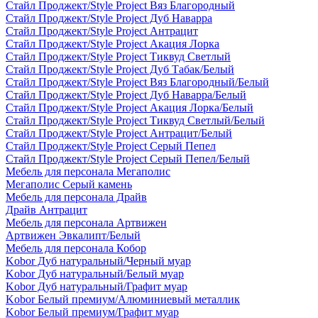
Стайл Проджект/Style Project Вяз Благородный
Стайл Проджект/Style Project Дуб Наварра
Стайл Проджект/Style Project Антрацит
Стайл Проджект/Style Project Акация Лорка
Стайл Проджект/Style Project Тиквуд Светлый
Стайл Проджект/Style Project Дуб Табак/Белый
Стайл Проджект/Style Project Вяз Благородный/Белый
Стайл Проджект/Style Project Дуб Наварра/Белый
Стайл Проджект/Style Project Акация Лорка/Белый
Стайл Проджект/Style Project Тиквуд Светлый/Белый
Стайл Проджект/Style Project Антрацит/Белый
Стайл Проджект/Style Project Серый Пепел
Стайл Проджект/Style Project Серый Пепел/Белый
Мебель для персонала Мегаполис
Мегаполис Серый камень
Мебель для персонала Драйв
Драйв Антрацит
Мебель для персонала Артвижен
Артвижен Эвкалипт/Белый
Мебель для персонала Кобор
Kobor Дуб натуральный/Черный муар
Kobor Дуб натуральный/Белый муар
Kobor Дуб натуральный/Графит муар
Kobor Белый премиум/Алюминиевый металлик
Kobor Белый премиум/Графит муар