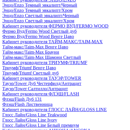
Энцо/Enzo Темный эвкалипт/Черный
Энцо/Enzo Темный эвкалипт/Хром
Энцо/Enzo Светлый эвкалипт/Черный
Энцо/Enzo Светлый эвкалипт/Хром
Кабинет руководителя ФЕРМО ВУД/FERMO WOOD
Фермо Вуд/Fermo Wood Светлый дуб
Фермо Вуд/Fermo Wood Венге Цаво
Кабинет руководителя ТАЙМ-МАКС/TAIM-MAX
Тайм-макс/Taim-Max Венге Цаво
Тайм-макс/Taim-Max Брауни
Тайм-макс/Taim-Max Шамони Светлый
Кабинет руководителя ТРИУМФ/TRIUMF
Триумф/Triumf Венге Цаво
Триумф/Triumf Светлый дуб
Кабинет руководителя ТАУЭР/TOWER
Тауэр/Tower Дуб Честерфилд/Антрацит
Тауэр/Tower Салтилло/Антрацит
Кабинет руководителя ФЛЭШ/FLASH
Флэш/Flash Дуб 131
Флэш/Flash Лиственница
Кабинет руководителя ГЛОСС ЛАЙН/GLOSS LINE
Глосс Лайн/Gloss Line Teakwood
Глосс Лайн/Gloss Line Ivory
Глосс Лайн/Gloss Line Белый премиум