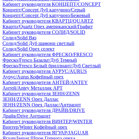
Кабинет руководителя КОНЦЕПТ/CONCEPT
Концепт/Concept Дуб капучино/Серый
Концепт/Concept Дуб капучино/Бежевый
Кабинет руководителя КВАРТЦ/QUARTZ
Квартц/Quartz Орех американский/Графит
Кабинет руководителя СОЛИД/SOLID
Солид/Solid Вяз
Солид/Solid Дуб шамони светлый
Солид/Solid Орех селект
Кабинет руководителя ФРЕСКО/FRESCO
Фреско/Fresco Базальт/Дуб Темный
Фреско/Fresco Белый бриллиант/Дуб Светлый
Кабинет руководителя АУРУС/AURUS
Аурус/Aurus Кофейный орех
Кабинет руководителя АНТЕЙ/ANTEY
Антей/Antey Металлик АРТ
Кабинет руководителя ЗЕНН/ZENN
ЗЕНН/ZENN Орех Даллас
ЗЕНН/ZENN Орех Даллас/Антрацит
Кабинет руководителя ДРАЙВ/DRIVE
Драйв/Drive Антрацит
Кабинет руководителя ВИНТЕР/WINTER
Винтер/Winter Кофейный орех
Кабинет руководителя ЯГУАР/JAGUAR
Ягуар/Jaguar Шпон Горного ореха