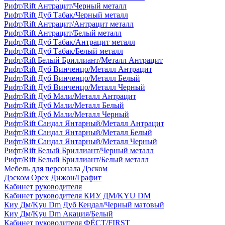
Рифт/Rift Антрацит/Черный металл
Рифт/Rift Дуб Табак/Черный металл
Рифт/Rift Антрацит/Антрацит металл
Рифт/Rift Антрацит/Белый металл
Рифт/Rift Дуб Табак/Антрацит металл
Рифт/Rift Дуб Табак/Белый металл
Рифт/Rift Белый Бриллиант/Металл Антрацит
Рифт/Rift Дуб Винченцо/Металл Антрацит
Рифт/Rift Дуб Винченцо/Металл Белый
Рифт/Rift Дуб Винченцо/Металл Черный
Рифт/Rift Дуб Мали/Металл Антрацит
Рифт/Rift Дуб Мали/Металл Белый
Рифт/Rift Дуб Мали/Металл Черный
Рифт/Rift Сандал Янтарный/Металл Антрацит
Рифт/Rift Сандал Янтарный/Металл Белый
Рифт/Rift Сандал Янтарный/Металл Черный
Рифт/Rift Белый Бриллиант/Черный металл
Рифт/Rift Белый Бриллиант/Белый металл
Мебель для персонала Дэском
Дэском Орех Дижон/Графит
Кабинет руководителя
Кабинет руководителя КИУ ДМ/KYU DM
Киу Дм/Kyu Dm Дуб Кендал/Черный матовый
Киу Дм/Kyu Dm Акация/Белый
Кабинет руководителя ФЁСТ/FIRST