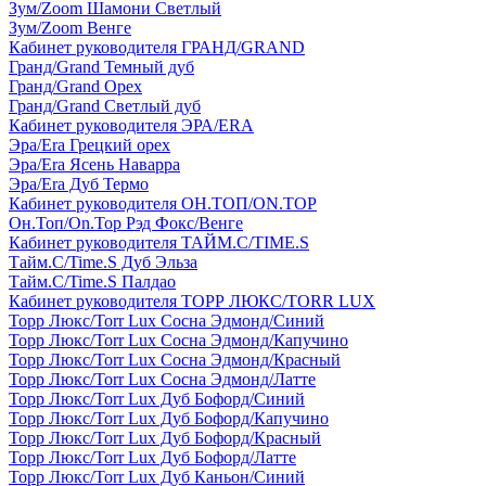
Зум/Zoom Шамони Светлый
Зум/Zoom Венге
Кабинет руководителя ГРАНД/GRAND
Гранд/Grand Темный дуб
Гранд/Grand Орех
Гранд/Grand Светлый дуб
Кабинет руководителя ЭРА/ERA
Эра/Era Грецкий орех
Эра/Era Ясень Наварра
Эра/Era Дуб Термо
Кабинет руководителя ОН.ТОП/ON.TOP
Он.Топ/On.Top Рэд Фокс/Венге
Кабинет руководителя ТАЙМ.С/TIME.S
Тайм.С/Time.S Дуб Эльза
Тайм.С/Time.S Палдао
Кабинет руководителя ТОРР ЛЮКС/TORR LUX
Торр Люкс/Torr Lux Сосна Эдмонд/Синий
Торр Люкс/Torr Lux Сосна Эдмонд/Капучино
Торр Люкс/Torr Lux Сосна Эдмонд/Красный
Торр Люкс/Torr Lux Сосна Эдмонд/Латте
Торр Люкс/Torr Lux Дуб Бофорд/Синий
Торр Люкс/Torr Lux Дуб Бофорд/Капучино
Торр Люкс/Torr Lux Дуб Бофорд/Красный
Торр Люкс/Torr Lux Дуб Бофорд/Латте
Торр Люкс/Torr Lux Дуб Каньон/Синий