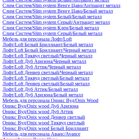
Слим Систем/Slim system Венге Цаво/Антрацит металл
Слим Систем/Slim system Венге Цаво/Белый металл
Слим Систем/Slim system Белый/Белый металл
Слим Систем/Slim system Серый/Антрацит металл
Слим Систем/Slim system Клен/Белый металл
Слим Систем/Slim system Серый/Белый металл
Мебель для персонала Лофт/Loft
Лофт/Loft Белый Бриллиант/Белый металл
Лофт/Loft Белый Бриллиант/Черный металл
Лофт/Loft Тиквуд светлый/Черный металл
Лофт/Loft Дуб Аризона/Черный металл
Лофт/Loft Дуб Аттик/Черный металл
Лофт/Loft Денвер светлый/Черный металл
Лофт/Loft Тиквуд светлый/Белый металл
Лофт/Loft Денвер светлый/Белый металл
Лофт/Loft Дуб Аттик/Белый металл
Лофт/Loft Дуб Аризона/Белый металл
Мебель для персонала Оникс Вуд/Onix Wood
Оникс Вуд/Onix wood Дуб Аризона
Оникс Вуд/Onix wood Дуб Аттик
Оникс Вуд/Onix wood Денвер светлый
Оникс Вуд/Onix wood Тиквуд светлый
Оникс Вуд/Onix wood Белый Бриллиант
Мебель для персонала Аванс/Avance