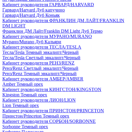
Кабинет руководителя ГАРВАРД/HARVARD
Гарвард/Harvard Дуб капучино
Гарвард/Harvard Дуб Коньяк
Кабинет руководителя ФРАНКЛИН ДМ ЛАЙТ/FRANKLIN
DM LIGHT
Франклин ДМ Лайт/Franklin DM Light Дуб Термо
Кабинет руководителя МУРАНО/MURANO
Мурано/Murano Дуб Кальяри
Кабинет руководителя ТЕСЛА/TESLA
Тесла/Tesla Темный эвкалипт/Черный
Тесла/Tesla Светлый эвкалипт/Черный
Кабинет руководителя РЕНЗ/RENZ
Ренз/Renz Светлый эвкалипт/Черный
Ренз/Renz Темный эвкалипт/Черный
Кабинет руководителя АМБЕР/AMBER
Amber Темный орех
Кабинет руководителя КИНГСТОН/KINGSTON
Kingston Темный орех
Кабинет руководителя ЛИОН/LION
Lion Темный орех
Кабинет руководителя ПРИНСТОН/PRINCETON
Принстон/Princeton Темный орех
Кабинет руководителя СОРБОН/SORBONNE
Sorbonne Темный орех
Sorbonne Палисандр