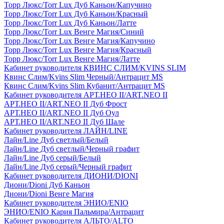
Торр Люкс/Torr Lux Дуб Каньон/Капучино
Торр Люкс/Torr Lux Дуб Каньон/Красный
Торр Люкс/Torr Lux Дуб Каньон/Латте
Торр Люкс/Torr Lux Венге Магия/Синий
Торр Люкс/Torr Lux Венге Магия/Капучино
Торр Люкс/Torr Lux Венге Магия/Красный
Торр Люкс/Torr Lux Венге Магия/Латте
Кабинет руководителя КВИНС СЛИМ/KVINS SLIM
Квинс Слим/Kvins Slim Черный/Антрацит MS
Квинс Слим/Kvins Slim Кубанит/Антрацит MS
Кабинет руководителя АРТ.НЕО II/ART.NEO II
АРТ.НЕО II/ART.NEO II Дуб Фрост
АРТ.НЕО II/ART.NEO II Дуб Оул
АРТ.НЕО II/ART.NEO II Дуб Шале
Кабинет руководителя ЛАЙН/LINE
Лайн/Line Дуб светлый/Белый
Лайн/Line Дуб светлый/Черный графит
Лайн/Line Дуб серый/Белый
Лайн/Line Дуб серый/Черный графит
Кабинет руководителя ДИОНИ/DIONI
Диони/Dioni Дуб Каньон
Диони/Dioni Венге Магия
Кабинет руководителя ЭНИО/ENIO
ЭНИО/ENIO Кария Пальмира/Антрацит
Кабинет руководителя АЛЬТО/ALTO