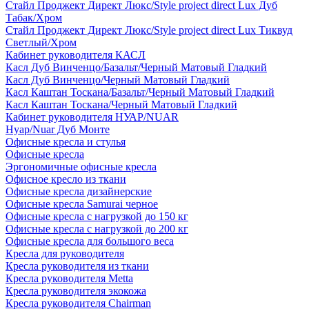
Стайл Проджект Директ Люкс/Style project direct Lux Дуб
Табак/Хром
Стайл Проджект Директ Люкс/Style project direct Lux Тиквуд
Светлый/Хром
Кабинет руководителя КАСЛ
Касл Дуб Винченцо/Базальт/Черный Матовый Гладкий
Касл Дуб Винченцо/Черный Матовый Гладкий
Касл Каштан Тоскана/Базальт/Черный Матовый Гладкий
Касл Каштан Тоскана/Черный Матовый Гладкий
Кабинет руководителя НУАР/NUAR
Нуар/Nuar Дуб Монте
Офисные кресла и стулья
Офисные кресла
Эргономичные офисные кресла
Офисное кресло из ткани
Офисные кресла дизайнерские
Офисные кресла Samurai черное
Офисные кресла с нагрузкой до 150 кг
Офисные кресла с нагрузкой до 200 кг
Офисные кресла для большого веса
Кресла для руководителя
Кресла руководителя из ткани
Кресла руководителя Metta
Кресла руководителя экокожа
Кресла руководителя Chairman