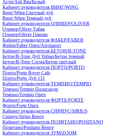
Асти/Asti Вяз/Белый
Кабинет руководителя ВИНГ/WING
Винг/Wing Светлый дуб
Винг/Wing Темный дуб
Кабинет руководителя ОЛИВЕР/OLIVER
Оливер/Oliver Табак
Оливер/Oliver Гикори
Кабинет руководителя ФАБЕР/FABER
Фабер/Faber Орех/Антрацит
Кабинет руководителя БЕТОН/B-TONE
Бетон/B-Tone Дуб Урбан/Бетон темный
Бетон/B-Tone Сосна/Бетон светлый
Кабинет руководителя ПОРТО/PORTO
Порто/Porto Rover Cafe
Порто/Porto Дуб 131
Кабинет руководителя ТЕМПИО/TEMPIO
Темпио/Tempio Палисандр
Темпио/Tempio Орех
Кабинет руководителя ФОРТЕ/FORTE
Форте/Forte Орех
Кабинет руководителя СИРИУС/SIRIUS
Сириус/Sirius Венге
Кабинет руководителя ПОЗИТАНО/POSITANO
Позитано/Positano Венге
Кабинет руководителя ЗУМ/ZOOM