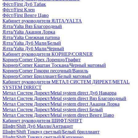
Фёст/First Дуб Табак
Фёст/First Клен
Фёст/First Венге Цаво
Кабинет руководителя ЯЛТА/YALTA
Ялта/Yalta Вяз Благородный
Ялта/Yalta Акация Лорка
Ялта/Yalta Снежная патина
Ялта/Yalta Дуб Мали/Белый
Ялта/Yalta Дуб Мали/Черный
Кабинет руководителя КОРНЕР/CORNER
Корнер/Corner Орех Лоренцо/Графит
Корнер/Corner Каштан Тоскана/Черный матовый
Корнер/Corner Гикори песочный/Ваниль
Корнер/Corner Бриллиант/Белый матовый
Кабинет руководителя МЕТАЛ СИСТЕМ ДИРЕКТ/METAL
SYSTEM DIRECT
Метал Систем Директ/Metal system direct Дуб Наварра
Метал Систем Директ/Metal system direct Вяз Благородный
Метал Систем Директ/Metal system direct Акация Лорка
Метал Систем Директ/Metal system direct Белый
Метал Систем Директ/Metal system direct Венге Цаво
Кабинет руководителя ШИФТ/SHIFT
Шифт/Shift Дуб Малли/Антрацит
Шифт/Shift Тиквуд светлый/Белый бриллиант
Шифт/Shift Тиквуд светлый/Капучино