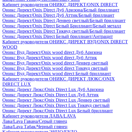
Кабинет руководителя ОНИКС ДИРЕКТ/ONIX DIRECT
Оникс Директ/Onix Direct Дуб Аризона/Белый бриллиант
Оникс Директ/Onix Direct Дуб Аттик/Белый бриллиант
Оникс Директ/Onix Direct Денвер светлый/Белый бриллиант
Оникс Директ/Onix Direct Белый Бриллиант/Белый металл
Оникс Директ/Onix Direct Тиквуд светлый/Белый бриллиант
Оникс Директ/Onix Direct Белый бриллиант/Антрацит
Кабинет руководителя ОНИКС ДИРЕКТ ВУД/ONIX DIRECT
WOOD
Оникс Вуд Директ/Onix wood direct Дуб Аризона
Оникс Вуд Директ/Onix wood direct Дуб Аттик
Оникс Вуд Директ/Onix wood direct Денвер светлый
Оникс Вуд Директ/Onix wood direct Тиквуд светлый
Оникс Вуд Директ/Onix wood direct Белый бриллиант
Кабинет руководителя ОНИКС ДИРЕКТ ЛЮКС/ONIX
DIRECT LUX
Оникс Директ Люкс/Onix Direct Lux Дуб Аризона
Оникс Директ Люкс/Onix Direct Lux Дуб Аттик
Оникс Директ Люкс/Onix Direct Lux Денвер светлый
Оникс Директ Люкс/Onix Direct Lux Тиквуд светлый
Оникс Директ Люкс/Onix Direct Lux Белый бриллиант
Кабинет руководителя ЛАВА/LAVA
Лава/Lava Гавана/Серый глянец
Лава/Lava Табак/Черный глянец
Кабинет руководителя ЭНЦО/ENZO