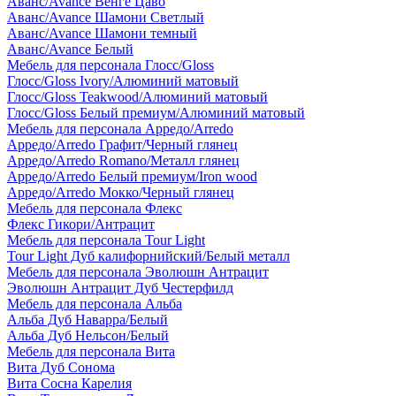
Аванс/Avance Венге Цаво
Аванс/Avance Шамони Светлый
Аванс/Avance Шамони темный
Аванс/Avance Белый
Мебель для персонала Глосс/Gloss
Глосс/Gloss Ivory/Алюминий матовый
Глосс/Gloss Teakwood/Алюминий матовый
Глосс/Gloss Белый премиум/Алюминий матовый
Мебель для персонала Арредо/Arredo
Арредо/Arredo Графит/Черный глянец
Арредо/Arredo Romano/Металл глянец
Арредо/Arredo Белый премиум/Iron wood
Арредо/Arredo Мокко/Черный глянец
Мебель для персонала Флекс
Флекс Гикори/Антрацит
Мебель для персонала Tour Light
Tour Light Дуб калифорнийский/Белый металл
Мебель для персонала Эволюшн Антрацит
Эволюшн Антрацит Дуб Честерфилд
Мебель для персонала Альба
Альба Дуб Наварра/Белый
Альба Дуб Нельсон/Белый
Мебель для персонала Вита
Вита Дуб Сонома
Вита Сосна Карелия