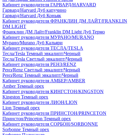
Кабинет руководителя ГАРВАРД/HARVARD
Гарвард/Harvard Дуб капучино
Гарвард/Harvard Дуб Коньяк
Кабинет руководителя ФРАНКЛИН ДМ ЛАЙТ/FRANKLIN
DM LIGHT
Франклин ДМ Лайт/Franklin DM Light Дуб Термо
Кабинет руководителя МУРАНО/MURANO
Мурано/Murano Дуб Кальяри
Кабинет руководителя ТЕСЛА/TESLA
Тесла/Tesla Темный эвкалипт/Черный
Тесла/Tesla Светлый эвкалипт/Черный
Кабинет руководителя РЕНЗ/RENZ
Ренз/Renz Светлый эвкалипт/Черный
Ренз/Renz Темный эвкалипт/Черный
Кабинет руководителя АМБЕР/AMBER
Amber Темный орех
Кабинет руководителя КИНГСТОН/KINGSTON
Kingston Темный орех
Кабинет руководителя ЛИОН/LION
Lion Темный орех
Кабинет руководителя ПРИНСТОН/PRINCETON
Принстон/Princeton Темный орех
Кабинет руководителя СОРБОН/SORBONNE
Sorbonne Темный орех
Sorbonne Палисандр