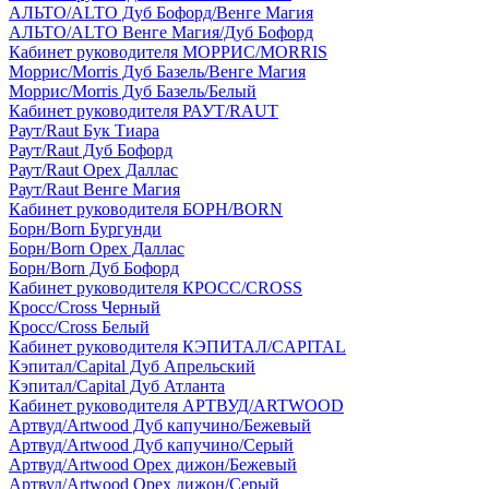
АЛЬТО/ALTO Дуб Бофорд/Венге Магия
АЛЬТО/ALTO Венге Магия/Дуб Бофорд
Кабинет руководителя МОРРИС/MORRIS
Моррис/Morris Дуб Базель/Венге Магия
Моррис/Morris Дуб Базель/Белый
Кабинет руководителя РАУТ/RAUT
Раут/Raut Бук Тиара
Раут/Raut Дуб Бофорд
Раут/Raut Орех Даллас
Раут/Raut Венге Магия
Кабинет руководителя БОРН/BORN
Борн/Born Бургунди
Борн/Born Орех Даллас
Борн/Born Дуб Бофорд
Кабинет руководителя КРОСС/CROSS
Кросс/Cross Черный
Кросс/Cross Белый
Кабинет руководителя КЭПИТАЛ/CAPITAL
Кэпитал/Capital Дуб Апрельский
Кэпитал/Capital Дуб Атланта
Кабинет руководителя АРТВУД/ARTWOOD
Артвуд/Artwood Дуб капучино/Бежевый
Артвуд/Artwood Дуб капучино/Серый
Артвуд/Artwood Орех дижон/Бежевый
Артвуд/Artwood Орех дижон/Серый