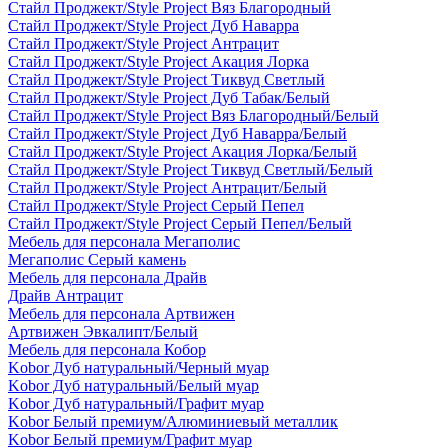
Стайл Проджект/Style Project Вяз Благородный
Стайл Проджект/Style Project Дуб Наварра
Стайл Проджект/Style Project Антрацит
Стайл Проджект/Style Project Акация Лорка
Стайл Проджект/Style Project Тиквуд Светлый
Стайл Проджект/Style Project Дуб Табак/Белый
Стайл Проджект/Style Project Вяз Благородный/Белый
Стайл Проджект/Style Project Дуб Наварра/Белый
Стайл Проджект/Style Project Акация Лорка/Белый
Стайл Проджект/Style Project Тиквуд Светлый/Белый
Стайл Проджект/Style Project Антрацит/Белый
Стайл Проджект/Style Project Серый Пепел
Стайл Проджект/Style Project Серый Пепел/Белый
Мебель для персонала Мегаполис
Мегаполис Серый камень
Мебель для персонала Драйв
Драйв Антрацит
Мебель для персонала Артвижен
Артвижен Эвкалипт/Белый
Мебель для персонала Кобор
Kobor Дуб натуральный/Черный муар
Kobor Дуб натуральный/Белый муар
Kobor Дуб натуральный/Графит муар
Kobor Белый премиум/Алюминиевый металлик
Kobor Белый премиум/Графит муар