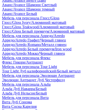
Аванс/Avance Венге Цаво
Аванс/Avance Шамони Светлый
Аванс/Avance Шамони темный
Аванс/Avance Белый
Мебель для персонала Глосс/Gloss
Глосс/Gloss Ivory/Алюминий матовый
Глосс/Gloss Teakwood/Алюминий матовый
Глосс/Gloss Белый премиум/Алюминий матовый
Мебель для персонала Арредо/Arredo
Арредо/Arredo Графит/Черный глянец
Арредо/Arredo Romano/Металл глянец
Арредо/Arredo Белый премиум/Iron wood
Арредо/Arredo Мокко/Черный глянец
Мебель для персонала Флекс
Флекс Гикори/Антрацит
Мебель для персонала Tour Light
Tour Light Дуб калифорнийский/Белый металл
Мебель для персонала Эволюшн Антрацит
Эволюшн Антрацит Дуб Честерфилд
Мебель для персонала Альба
Альба Дуб Наварра/Белый
Альба Дуб Нельсон/Белый
Мебель для персонала Вита
Вита Дуб Сонома
Вита Сосна Карелия