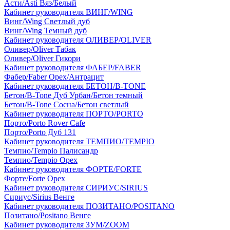
Асти/Asti Вяз/Белый
Кабинет руководителя ВИНГ/WING
Винг/Wing Светлый дуб
Винг/Wing Темный дуб
Кабинет руководителя ОЛИВЕР/OLIVER
Оливер/Oliver Табак
Оливер/Oliver Гикори
Кабинет руководителя ФАБЕР/FABER
Фабер/Faber Орех/Антрацит
Кабинет руководителя БЕТОН/B-TONE
Бетон/B-Tone Дуб Урбан/Бетон темный
Бетон/B-Tone Сосна/Бетон светлый
Кабинет руководителя ПОРТО/PORTO
Порто/Porto Rover Cafe
Порто/Porto Дуб 131
Кабинет руководителя ТЕМПИО/TEMPIO
Темпио/Tempio Палисандр
Темпио/Tempio Орех
Кабинет руководителя ФОРТЕ/FORTE
Форте/Forte Орех
Кабинет руководителя СИРИУС/SIRIUS
Сириус/Sirius Венге
Кабинет руководителя ПОЗИТАНО/POSITANO
Позитано/Positano Венге
Кабинет руководителя ЗУМ/ZOOM