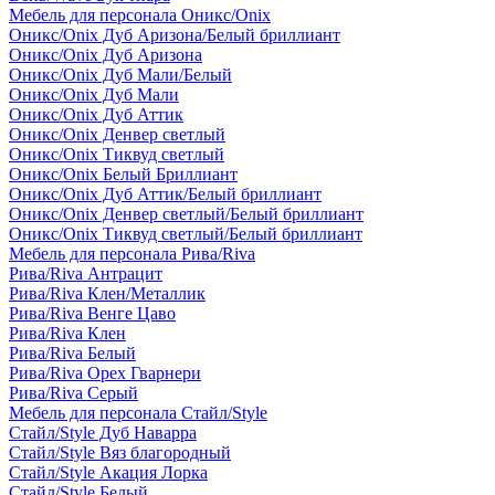
Мебель для персонала Оникс/Onix
Оникс/Onix Дуб Аризона/Белый бриллиант
Оникс/Onix Дуб Аризона
Оникс/Onix Дуб Мали/Белый
Оникс/Onix Дуб Мали
Оникс/Onix Дуб Аттик
Оникс/Onix Денвер светлый
Оникс/Onix Тиквуд светлый
Оникс/Onix Белый Бриллиант
Оникс/Onix Дуб Аттик/Белый бриллиант
Оникс/Onix Денвер светлый/Белый бриллиант
Оникс/Onix Тиквуд светлый/Белый бриллиант
Мебель для персонала Рива/Riva
Рива/Riva Антрацит
Рива/Riva Клен/Металлик
Рива/Riva Венге Цаво
Рива/Riva Клен
Рива/Riva Белый
Рива/Riva Орех Гварнери
Рива/Riva Серый
Мебель для персонала Стайл/Style
Стайл/Style Дуб Наварра
Стайл/Style Вяз благородный
Стайл/Style Акация Лорка
Стайл/Style Белый