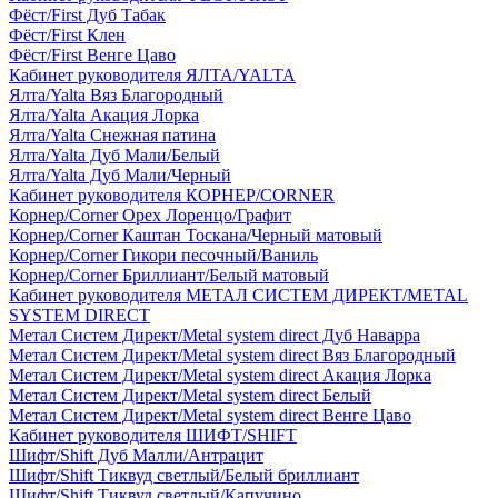
Фёст/First Дуб Табак
Фёст/First Клен
Фёст/First Венге Цаво
Кабинет руководителя ЯЛТА/YALTA
Ялта/Yalta Вяз Благородный
Ялта/Yalta Акация Лорка
Ялта/Yalta Снежная патина
Ялта/Yalta Дуб Мали/Белый
Ялта/Yalta Дуб Мали/Черный
Кабинет руководителя КОРНЕР/CORNER
Корнер/Corner Орех Лоренцо/Графит
Корнер/Corner Каштан Тоскана/Черный матовый
Корнер/Corner Гикори песочный/Ваниль
Корнер/Corner Бриллиант/Белый матовый
Кабинет руководителя МЕТАЛ СИСТЕМ ДИРЕКТ/METAL
SYSTEM DIRECT
Метал Систем Директ/Metal system direct Дуб Наварра
Метал Систем Директ/Metal system direct Вяз Благородный
Метал Систем Директ/Metal system direct Акация Лорка
Метал Систем Директ/Metal system direct Белый
Метал Систем Директ/Metal system direct Венге Цаво
Кабинет руководителя ШИФТ/SHIFT
Шифт/Shift Дуб Малли/Антрацит
Шифт/Shift Тиквуд светлый/Белый бриллиант
Шифт/Shift Тиквуд светлый/Капучино