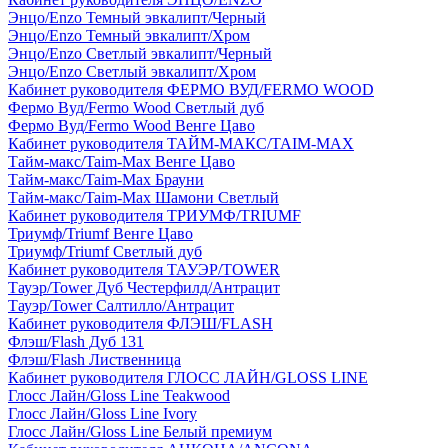
Энцо/Enzo Темный эвкалипт/Черный
Энцо/Enzo Темный эвкалипт/Хром
Энцо/Enzo Светлый эвкалипт/Черный
Энцо/Enzo Светлый эвкалипт/Хром
Кабинет руководителя ФЕРМО ВУД/FERMO WOOD
Фермо Вуд/Fermo Wood Светлый дуб
Фермо Вуд/Fermo Wood Венге Цаво
Кабинет руководителя ТАЙМ-МАКС/TAIM-MAX
Тайм-макс/Taim-Max Венге Цаво
Тайм-макс/Taim-Max Брауни
Тайм-макс/Taim-Max Шамони Светлый
Кабинет руководителя ТРИУМФ/TRIUMF
Триумф/Triumf Венге Цаво
Триумф/Triumf Светлый дуб
Кабинет руководителя ТАУЭР/TOWER
Тауэр/Tower Дуб Честерфилд/Антрацит
Тауэр/Tower Салтилло/Антрацит
Кабинет руководителя ФЛЭШ/FLASH
Флэш/Flash Дуб 131
Флэш/Flash Лиственница
Кабинет руководителя ГЛОСС ЛАЙН/GLOSS LINE
Глосс Лайн/Gloss Line Teakwood
Глосс Лайн/Gloss Line Ivory
Глосс Лайн/Gloss Line Белый премиум