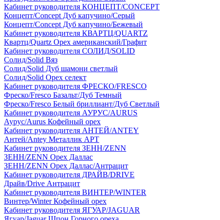
Кабинет руководителя КОНЦЕПТ/CONCEPT
Концепт/Concept Дуб капучино/Серый
Концепт/Concept Дуб капучино/Бежевый
Кабинет руководителя КВАРТЦ/QUARTZ
Квартц/Quartz Орех американский/Графит
Кабинет руководителя СОЛИД/SOLID
Солид/Solid Вяз
Солид/Solid Дуб шамони светлый
Солид/Solid Орех селект
Кабинет руководителя ФРЕСКО/FRESCO
Фреско/Fresco Базальт/Дуб Темный
Фреско/Fresco Белый бриллиант/Дуб Светлый
Кабинет руководителя АУРУС/AURUS
Аурус/Aurus Кофейный орех
Кабинет руководителя АНТЕЙ/ANTEY
Антей/Antey Металлик АРТ
Кабинет руководителя ЗЕНН/ZENN
ЗЕНН/ZENN Орех Даллас
ЗЕНН/ZENN Орех Даллас/Антрацит
Кабинет руководителя ДРАЙВ/DRIVE
Драйв/Drive Антрацит
Кабинет руководителя ВИНТЕР/WINTER
Винтер/Winter Кофейный орех
Кабинет руководителя ЯГУАР/JAGUAR
Ягуар/Jaguar Шпон Горного ореха