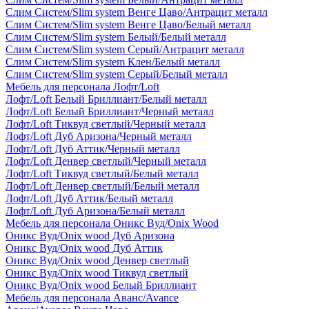
Слим Систем/Slim system Венге Цаво/Антрацит металл
Слим Систем/Slim system Венге Цаво/Белый металл
Слим Систем/Slim system Белый/Белый металл
Слим Систем/Slim system Серый/Антрацит металл
Слим Систем/Slim system Клен/Белый металл
Слим Систем/Slim system Серый/Белый металл
Мебель для персонала Лофт/Loft
Лофт/Loft Белый Бриллиант/Белый металл
Лофт/Loft Белый Бриллиант/Черный металл
Лофт/Loft Тиквуд светлый/Черный металл
Лофт/Loft Дуб Аризона/Черный металл
Лофт/Loft Дуб Аттик/Черный металл
Лофт/Loft Денвер светлый/Черный металл
Лофт/Loft Тиквуд светлый/Белый металл
Лофт/Loft Денвер светлый/Белый металл
Лофт/Loft Дуб Аттик/Белый металл
Лофт/Loft Дуб Аризона/Белый металл
Мебель для персонала Оникс Вуд/Onix Wood
Оникс Вуд/Onix wood Дуб Аризона
Оникс Вуд/Onix wood Дуб Аттик
Оникс Вуд/Onix wood Денвер светлый
Оникс Вуд/Onix wood Тиквуд светлый
Оникс Вуд/Onix wood Белый Бриллиант
Мебель для персонала Аванс/Avance