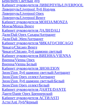
Берн/Bern Светлый дуб
Кабинет руководителя ЛИВЕРПУЛЬ/LIVERPOOL
Ливерпуль/Liverpool Дуб Нордик
Ливерпуль/Liverpool Орех
Ливерпуль/Liverpool Венге
Кабинет руководителя МОНЗА/MONZA
Монза/Monza Венге
Кабинет руководителя ДАЛИ/DALI
Дали/Dali Орех Cахара/Антрацит
Дали/Dali Эбен/Антрацит
Кабинет руководителя ЧИКАГО/CHICAGO
Чикаго/Chicago Венге
Чикаго/Chicago Дуб шамони светлый
Кабинет руководителя ВИЕННА/VIENNA
Виенна/Vienna Орех
Виенна/Vienna Белый
Кабинет руководителя ЗИОН/ZION
Зион/Zion Дуб шамони светлый/Антрацит
Зион/Zion Орех селект/Антрацит
Зион/Zion Дуб шамони светлый/Белый
Зион/Zion Орех селект/Белый
Кабинет руководителя ДАНТЕ/DANTE
Данте/Dante Орех Бреннерский
Кабинет руководителя АСТИ/ASTI
Асти/Asti Дуб/Черный