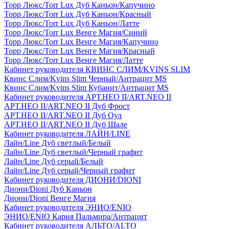
Торр Люкс/Torr Lux Дуб Каньон/Капучино
Торр Люкс/Torr Lux Дуб Каньон/Красный
Торр Люкс/Torr Lux Дуб Каньон/Латте
Торр Люкс/Torr Lux Венге Магия/Синий
Торр Люкс/Torr Lux Венге Магия/Капучино
Торр Люкс/Torr Lux Венге Магия/Красный
Торр Люкс/Torr Lux Венге Магия/Латте
Кабинет руководителя КВИНС СЛИМ/KVINS SLIM
Квинс Слим/Kvins Slim Черный/Антрацит MS
Квинс Слим/Kvins Slim Кубанит/Антрацит MS
Кабинет руководителя АРТ.НЕО II/ART.NEO II
АРТ.НЕО II/ART.NEO II Дуб Фрост
АРТ.НЕО II/ART.NEO II Дуб Оул
АРТ.НЕО II/ART.NEO II Дуб Шале
Кабинет руководителя ЛАЙН/LINE
Лайн/Line Дуб светлый/Белый
Лайн/Line Дуб светлый/Черный графит
Лайн/Line Дуб серый/Белый
Лайн/Line Дуб серый/Черный графит
Кабинет руководителя ДИОНИ/DIONI
Диони/Dioni Дуб Каньон
Диони/Dioni Венге Магия
Кабинет руководителя ЭНИО/ENIO
ЭНИО/ENIO Кария Пальмира/Антрацит
Кабинет руководителя АЛЬТО/ALTO