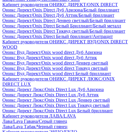
Кабинет руководителя ОНИКС ДИРЕКТ/ONIX DIRECT
Оникс Директ/Onix Direct Дуб Аризона/Белый бриллиант
Оникс Директ/Onix Direct Дуб Аттик/Белый бриллиант
Оникс Директ/Onix Direct Денвер светлый/Белый бриллиант
Оникс Директ/Onix Direct Белый Бриллиант/Белый металл
Оникс Директ/Onix Direct Тиквуд светлый/Белый бриллиант
Оникс Директ/Onix Direct Белый бриллиант/Антрацит
Кабинет руководителя ОНИКС ДИРЕКТ ВУД/ONIX DIRECT
WOOD
Оникс Вуд Директ/Onix wood direct Дуб Аризона
Оникс Вуд Директ/Onix wood direct Дуб Аттик
Оникс Вуд Директ/Onix wood direct Денвер светлый
Оникс Вуд Директ/Onix wood direct Тиквуд светлый
Оникс Вуд Директ/Onix wood direct Белый бриллиант
Кабинет руководителя ОНИКС ДИРЕКТ ЛЮКС/ONIX
DIRECT LUX
Оникс Директ Люкс/Onix Direct Lux Дуб Аризона
Оникс Директ Люкс/Onix Direct Lux Дуб Аттик
Оникс Директ Люкс/Onix Direct Lux Денвер светлый
Оникс Директ Люкс/Onix Direct Lux Тиквуд светлый
Оникс Директ Люкс/Onix Direct Lux Белый бриллиант
Кабинет руководителя ЛАВА/LAVA
Лава/Lava Гавана/Серый глянец
Лава/Lava Табак/Черный глянец
Кабинет руководителя ЭНЦО/ENZO