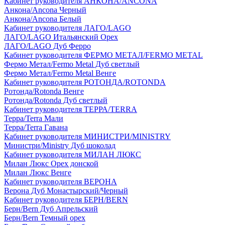
Кабинет руководителя АНКОНА/ANCONA
Анкона/Ancona Черный
Анкона/Ancona Белый
Кабинет руководителя ЛАГО/LAGO
ЛАГО/LAGO Итальянский Орех
ЛАГО/LAGO Дуб Ферро
Кабинет руководителя ФЕРМО МЕТАЛ/FERMO METAL
Фермо Метал/Fermo Metal Дуб светлый
Фермо Метал/Fermo Metal Венге
Кабинет руководителя РОТОНДА/ROTONDA
Ротонда/Rotonda Венге
Ротонда/Rotonda Дуб светлый
Кабинет руководителя ТЕРРА/TERRA
Терра/Terra Мали
Терра/Terra Гавана
Кабинет руководителя МИНИСТРИ/MINISTRY
Министри/Ministry Дуб шоколад
Кабинет руководителя МИЛАН ЛЮКС
Милан Люкс Орех донской
Милан Люкс Венге
Кабинет руководителя ВЕРОНА
Верона Дуб Монастырский/Черный
Кабинет руководителя БЕРН/BERN
Берн/Bern Дуб Апрельский
Берн/Bern Темный орех