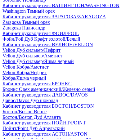
Кабинет руководителя ВАШИНГТОН/WASHINGTON
Washington Темный орех
Кабинет руководителя ЗАРАГОЗА/ZARAGOZA
Zaragoza Темный орех
Zaragoza Палисандр
Кабинет руководителя ФОЙЛ/FOIL
Фойл/Foil Дуб Крафт золотой/Белый
Кабинет руководителя ВЕЛИОН/VELION
Velion Дуб сильвер/Нефрит
Velion Дуб сильвер/Аметист
Velion Дуб сильвер/Яшма черный
Velion Кобра/Аметист
Velion Кобра/Нефрит
Кобра/Яшма черный
Кабинет руководителя БРОНКС
Бронкс Орех американский/Железно-серый
Кабинет руководителя ДАВОС/DAVOS
Давос/Davos Дуб шоколад
Кабинет руководителя БОСТОН/BOSTON
Бостон/Boston Венге
Бостон/Boston Дуб Атланта
Кабинет руководителя ПОЙНТ/POINT
Пойнт/Point Дуб Апрельский
Кабинет руководителя АСТОН/ASTON