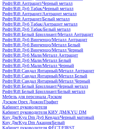
Рифт/Rift Антрацит/Черный металл
Рифт/Rift Дуб Табак/Черный металл
Рифт/Rift Антрацит/Антрацит металл
Рифт/Rift Антрацит/Белый металл
Рифт/Rift Дуб Табак/Антрацит металл
Рифт/Rift Дуб Табак/Белый металл
Рифт/Rift Белый Бриллиант/Металл Антрацит
Рифт/Rift Дуб Винченцо/Металл Антрацит
Рифт/Rift Дуб Винченцо/Металл Белый
Рифт/Rift Дуб Винченцо/Металл Черный
Рифт/Rift Дуб Мали/Металл Антрацит
Рифт/Rift Дуб Мали/Металл Белый
Рифт/Rift Дуб Мали/Металл Черный
Рифт/Rift Сандал Янтарный/Металл Антрацит
Рифт/Rift Сандал Янтарный/Металл Белый
Рифт/Rift Сандал Янтарный/Металл Черный
Рифт/Rift Белый Бриллиант/Черный металл
Рифт/Rift Белый Бриллиант/Белый металл
Мебель для персонала Дэском
Дэском Орех Дижон/Графит
Кабинет руководителя
Кабинет руководителя КИУ ДМ/KYU DM
Киу Дм/Kyu Dm Дуб Кендал/Черный матовый
Киу Дм/Kyu Dm Акация/Белый
Кабинет руководителя ФЁСТ/FIRST