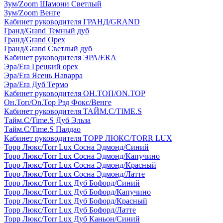
Зум/Zoom Шамони Светлый
Зум/Zoom Венге
Кабинет руководителя ГРАНД/GRAND
Гранд/Grand Темный дуб
Гранд/Grand Орех
Гранд/Grand Светлый дуб
Кабинет руководителя ЭРА/ERA
Эра/Era Грецкий орех
Эра/Era Ясень Наварра
Эра/Era Дуб Термо
Кабинет руководителя ОН.ТОП/ON.TOP
Он.Топ/On.Top Рэд Фокс/Венге
Кабинет руководителя ТАЙМ.С/TIME.S
Тайм.С/Time.S Дуб Эльза
Тайм.С/Time.S Палдао
Кабинет руководителя ТОРР ЛЮКС/TORR LUX
Торр Люкс/Torr Lux Сосна Эдмонд/Синий
Торр Люкс/Torr Lux Сосна Эдмонд/Капучино
Торр Люкс/Torr Lux Сосна Эдмонд/Красный
Торр Люкс/Torr Lux Сосна Эдмонд/Латте
Торр Люкс/Torr Lux Дуб Бофорд/Синий
Торр Люкс/Torr Lux Дуб Бофорд/Капучино
Торр Люкс/Torr Lux Дуб Бофорд/Красный
Торр Люкс/Torr Lux Дуб Бофорд/Латте
Торр Люкс/Torr Lux Дуб Каньон/Синий