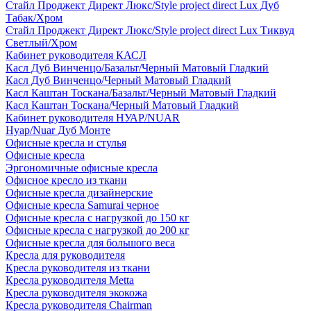
Стайл Проджект Директ Люкс/Style project direct Lux Дуб
Табак/Хром
Стайл Проджект Директ Люкс/Style project direct Lux Тиквуд
Светлый/Хром
Кабинет руководителя КАСЛ
Касл Дуб Винченцо/Базальт/Черный Матовый Гладкий
Касл Дуб Винченцо/Черный Матовый Гладкий
Касл Каштан Тоскана/Базальт/Черный Матовый Гладкий
Касл Каштан Тоскана/Черный Матовый Гладкий
Кабинет руководителя НУАР/NUAR
Нуар/Nuar Дуб Монте
Офисные кресла и стулья
Офисные кресла
Эргономичные офисные кресла
Офисное кресло из ткани
Офисные кресла дизайнерские
Офисные кресла Samurai черное
Офисные кресла с нагрузкой до 150 кг
Офисные кресла с нагрузкой до 200 кг
Офисные кресла для большого веса
Кресла для руководителя
Кресла руководителя из ткани
Кресла руководителя Metta
Кресла руководителя экокожа
Кресла руководителя Chairman