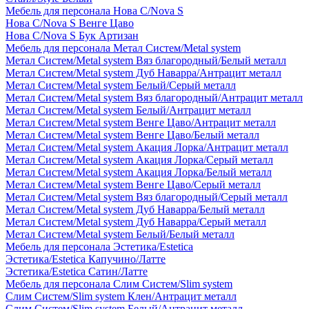
Мебель для персонала Нова С/Nova S
Нова С/Nova S Венге Цаво
Нова С/Nova S Бук Артизан
Мебель для персонала Метал Систем/Metal system
Метал Систем/Metal system Вяз благородный/Белый металл
Метал Систем/Metal system Дуб Наварра/Антрацит металл
Метал Систем/Metal system Белый/Серый металл
Метал Систем/Metal system Вяз благородный/Антрацит металл
Метал Систем/Metal system Белый/Антрацит металл
Метал Систем/Metal system Венге Цаво/Антрацит металл
Метал Систем/Metal system Венге Цаво/Белый металл
Метал Систем/Metal system Акация Лорка/Антрацит металл
Метал Систем/Metal system Акация Лорка/Серый металл
Метал Систем/Metal system Акация Лорка/Белый металл
Метал Систем/Metal system Венге Цаво/Серый металл
Метал Систем/Metal system Вяз благородный/Серый металл
Метал Систем/Metal system Дуб Наварра/Белый металл
Метал Систем/Metal system Дуб Наварра/Серый металл
Метал Систем/Metal system Белый/Белый металл
Мебель для персонала Эстетика/Estetica
Эстетика/Estetica Капучино/Латте
Эстетика/Estetica Сатин/Латте
Мебель для персонала Слим Систем/Slim system
Слим Систем/Slim system Клен/Антрацит металл
Слим Систем/Slim system Белый/Антрацит металл