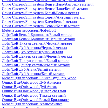
Слим Систем/Slim system Венге Цаво/Антрацит металл
Слим Систем/Slim system Венге Цаво/Белый металл
Слим Систем/Slim system Белый/Белый металл
Слим Систем/Slim system Серый/Антрацит металл
Слим Систем/Slim system Клен/Белый металл
Слим Систем/Slim system Серый/Белый металл
Мебель для персонала Лофт/Loft
Лофт/Loft Белый Бриллиант/Белый металл
Лофт/Loft Белый Бриллиант/Черный металл
Лофт/Loft Тиквуд светлый/Черный металл
Лофт/Loft Дуб Аризона/Черный металл
Лофт/Loft Дуб Аттик/Черный металл
Лофт/Loft Денвер светлый/Черный металл
Лофт/Loft Тиквуд светлый/Белый металл
Лофт/Loft Денвер светлый/Белый металл
Лофт/Loft Дуб Аттик/Белый металл
Лофт/Loft Дуб Аризона/Белый металл
Мебель для персонала Оникс Вуд/Onix Wood
Оникс Вуд/Onix wood Дуб Аризона
Оникс Вуд/Onix wood Дуб Аттик
Оникс Вуд/Onix wood Денвер светлый
Оникс Вуд/Onix wood Тиквуд светлый
Оникс Вуд/Onix wood Белый Бриллиант
Мебель для персонала Аванс/Avance