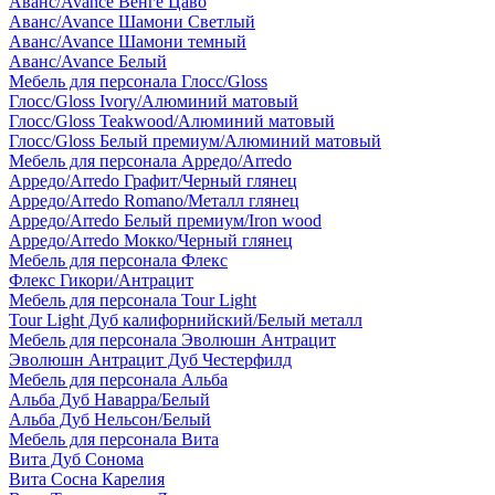
Аванс/Avance Венге Цаво
Аванс/Avance Шамони Светлый
Аванс/Avance Шамони темный
Аванс/Avance Белый
Мебель для персонала Глосс/Gloss
Глосс/Gloss Ivory/Алюминий матовый
Глосс/Gloss Teakwood/Алюминий матовый
Глосс/Gloss Белый премиум/Алюминий матовый
Мебель для персонала Арредо/Arredo
Арредо/Arredo Графит/Черный глянец
Арредо/Arredo Romano/Металл глянец
Арредо/Arredo Белый премиум/Iron wood
Арредо/Arredo Мокко/Черный глянец
Мебель для персонала Флекс
Флекс Гикори/Антрацит
Мебель для персонала Tour Light
Tour Light Дуб калифорнийский/Белый металл
Мебель для персонала Эволюшн Антрацит
Эволюшн Антрацит Дуб Честерфилд
Мебель для персонала Альба
Альба Дуб Наварра/Белый
Альба Дуб Нельсон/Белый
Мебель для персонала Вита
Вита Дуб Сонома
Вита Сосна Карелия