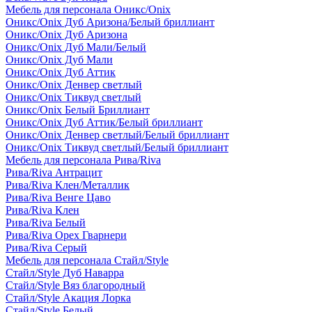
Мебель для персонала Оникс/Onix
Оникс/Onix Дуб Аризона/Белый бриллиант
Оникс/Onix Дуб Аризона
Оникс/Onix Дуб Мали/Белый
Оникс/Onix Дуб Мали
Оникс/Onix Дуб Аттик
Оникс/Onix Денвер светлый
Оникс/Onix Тиквуд светлый
Оникс/Onix Белый Бриллиант
Оникс/Onix Дуб Аттик/Белый бриллиант
Оникс/Onix Денвер светлый/Белый бриллиант
Оникс/Onix Тиквуд светлый/Белый бриллиант
Мебель для персонала Рива/Riva
Рива/Riva Антрацит
Рива/Riva Клен/Металлик
Рива/Riva Венге Цаво
Рива/Riva Клен
Рива/Riva Белый
Рива/Riva Орех Гварнери
Рива/Riva Серый
Мебель для персонала Стайл/Style
Стайл/Style Дуб Наварра
Стайл/Style Вяз благородный
Стайл/Style Акация Лорка
Стайл/Style Белый