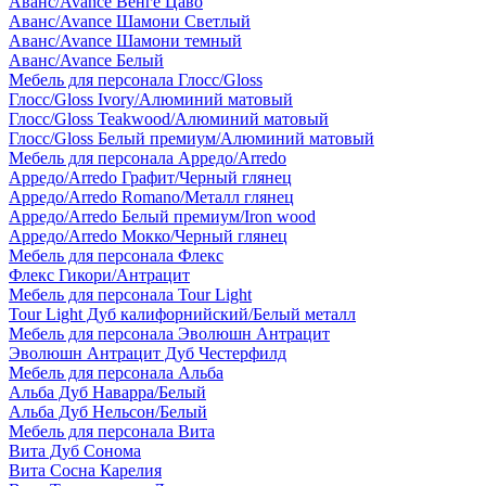
Аванс/Avance Венге Цаво
Аванс/Avance Шамони Светлый
Аванс/Avance Шамони темный
Аванс/Avance Белый
Мебель для персонала Глосс/Gloss
Глосс/Gloss Ivory/Алюминий матовый
Глосс/Gloss Teakwood/Алюминий матовый
Глосс/Gloss Белый премиум/Алюминий матовый
Мебель для персонала Арредо/Arredo
Арредо/Arredo Графит/Черный глянец
Арредо/Arredo Romano/Металл глянец
Арредо/Arredo Белый премиум/Iron wood
Арредо/Arredo Мокко/Черный глянец
Мебель для персонала Флекс
Флекс Гикори/Антрацит
Мебель для персонала Tour Light
Tour Light Дуб калифорнийский/Белый металл
Мебель для персонала Эволюшн Антрацит
Эволюшн Антрацит Дуб Честерфилд
Мебель для персонала Альба
Альба Дуб Наварра/Белый
Альба Дуб Нельсон/Белый
Мебель для персонала Вита
Вита Дуб Сонома
Вита Сосна Карелия