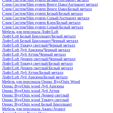
Слим Систем/Slim system Венге Цаво/Антрацит металл
Слим Систем/Slim system Венге Цаво/Белый металл
Слим Систем/Slim system Белый/Белый металл
Слим Систем/Slim system Серый/Антрацит металл
Слим Систем/Slim system Клен/Белый металл
Слим Систем/Slim system Серый/Белый металл
Мебель для персонала Лофт/Loft
Лофт/Loft Белый Бриллиант/Белый металл
Лофт/Loft Белый Бриллиант/Черный металл
Лофт/Loft Тиквуд светлый/Черный металл
Лофт/Loft Дуб Аризона/Черный металл
Лофт/Loft Дуб Аттик/Черный металл
Лофт/Loft Денвер светлый/Черный металл
Лофт/Loft Тиквуд светлый/Белый металл
Лофт/Loft Денвер светлый/Белый металл
Лофт/Loft Дуб Аттик/Белый металл
Лофт/Loft Дуб Аризона/Белый металл
Мебель для персонала Оникс Вуд/Onix Wood
Оникс Вуд/Onix wood Дуб Аризона
Оникс Вуд/Onix wood Дуб Аттик
Оникс Вуд/Onix wood Денвер светлый
Оникс Вуд/Onix wood Тиквуд светлый
Оникс Вуд/Onix wood Белый Бриллиант
Мебель для персонала Аванс/Avance