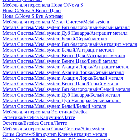
Мебель для персонала Нова С/Nova S
Нова С/Nova S Венге Цаво
Нова С/Nova S Бук Артизан
Мебель для персонала Метал Систем/Metal system
Метал Систем/Metal system Вяз благородный/Белый металл
Метал Систем/Metal system Дуб Наварра/Антрацит металл
Метал Систем/Metal system Белый/Серый металл
Метал Систем/Metal system Вяз благородный/Антрацит металл
Метал Систем/Metal system Белый/Антрацит металл
Метал Систем/Metal system Венге Цаво/Антрацит металл
Метал Систем/Metal system Венге Цаво/Белый металл
Метал Систем/Metal system Акация Лорка/Антрацит металл
Метал Систем/Metal system Акация Лорка/Серый металл
Метал Систем/Metal system Акация Лорка/Белый металл
Метал Систем/Metal system Венге Цаво/Серый металл
Метал Систем/Metal system Вяз благородный/Серый металл
Метал Систем/Metal system Дуб Наварра/Белый металл
Метал Систем/Metal system Дуб Наварра/Серый металл
Метал Систем/Metal system Белый/Белый металл
Мебель для персонала Эстетика/Estetica
Эстетика/Estetica Капучино/Латте
Эстетика/Estetica Сатин/Латте
Мебель для персонала Слим Систем/Slim system
Слим Систем/Slim system Клен/Антрацит металл
Слим Систем/Slim system Белый/Антрацит металл