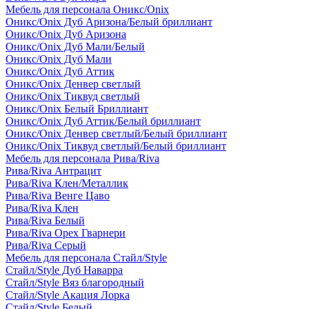
Мебель для персонала Оникс/Onix
Оникс/Onix Дуб Аризона/Белый бриллиант
Оникс/Onix Дуб Аризона
Оникс/Onix Дуб Мали/Белый
Оникс/Onix Дуб Мали
Оникс/Onix Дуб Аттик
Оникс/Onix Денвер светлый
Оникс/Onix Тиквуд светлый
Оникс/Onix Белый Бриллиант
Оникс/Onix Дуб Аттик/Белый бриллиант
Оникс/Onix Денвер светлый/Белый бриллиант
Оникс/Onix Тиквуд светлый/Белый бриллиант
Мебель для персонала Рива/Riva
Рива/Riva Антрацит
Рива/Riva Клен/Металлик
Рива/Riva Венге Цаво
Рива/Riva Клен
Рива/Riva Белый
Рива/Riva Орех Гварнери
Рива/Riva Серый
Мебель для персонала Стайл/Style
Стайл/Style Дуб Наварра
Стайл/Style Вяз благородный
Стайл/Style Акация Лорка
Стайл/Style Белый