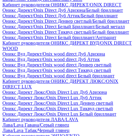
Кабинет руководителя ОНИКС ДИРЕКТ/ONIX DIRECT
Оникс Директ/Onix Direct Дуб Аризона/Белый бриллиант
Оникс Директ/Onix Direct Дуб Аттик/Белый бриллиант
Оникс Директ/Onix Direct Денвер светлый/Белый бриллиант
Оникс Директ/Onix Direct Белый Бриллиант/Белый металл
Оникс Директ/Onix Direct Тиквуд светлый/Белый бриллиант
Оникс Директ/Onix Direct Белый бриллиант/Антрацит
Кабинет руководителя ОНИКС ДИРЕКТ ВУД/ONIX DIRECT
WOOD
Оникс Вуд Директ/Onix wood direct Дуб Аризона
Оникс Вуд Директ/Onix wood direct Дуб Аттик
Оникс Вуд Директ/Onix wood direct Денвер светлый
Оникс Вуд Директ/Onix wood direct Тиквуд светлый
Оникс Вуд Директ/Onix wood direct Белый бриллиант
Кабинет руководителя ОНИКС ДИРЕКТ ЛЮКС/ONIX
DIRECT LUX
Оникс Директ Люкс/Onix Direct Lux Дуб Аризона
Оникс Директ Люкс/Onix Direct Lux Дуб Аттик
Оникс Директ Люкс/Onix Direct Lux Денвер светлый
Оникс Директ Люкс/Onix Direct Lux Тиквуд светлый
Оникс Директ Люкс/Onix Direct Lux Белый бриллиант
Кабинет руководителя ЛАВА/LAVA
Лава/Lava Гавана/Серый глянец
Лава/Lava Табак/Черный глянец
Кабинет руководителя ЭНЦО/ENZO