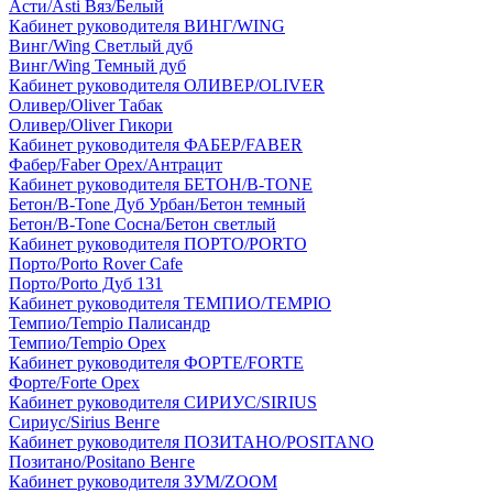
Асти/Asti Вяз/Белый
Кабинет руководителя ВИНГ/WING
Винг/Wing Светлый дуб
Винг/Wing Темный дуб
Кабинет руководителя ОЛИВЕР/OLIVER
Оливер/Oliver Табак
Оливер/Oliver Гикори
Кабинет руководителя ФАБЕР/FABER
Фабер/Faber Орех/Антрацит
Кабинет руководителя БЕТОН/B-TONE
Бетон/B-Tone Дуб Урбан/Бетон темный
Бетон/B-Tone Сосна/Бетон светлый
Кабинет руководителя ПОРТО/PORTO
Порто/Porto Rover Cafe
Порто/Porto Дуб 131
Кабинет руководителя ТЕМПИО/TEMPIO
Темпио/Tempio Палисандр
Темпио/Tempio Орех
Кабинет руководителя ФОРТЕ/FORTE
Форте/Forte Орех
Кабинет руководителя СИРИУС/SIRIUS
Сириус/Sirius Венге
Кабинет руководителя ПОЗИТАНО/POSITANO
Позитано/Positano Венге
Кабинет руководителя ЗУМ/ZOOM