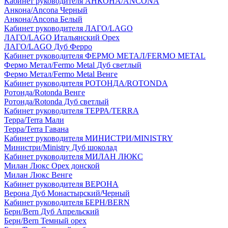
Кабинет руководителя АНКОНА/ANCONA
Анкона/Ancona Черный
Анкона/Ancona Белый
Кабинет руководителя ЛАГО/LAGO
ЛАГО/LAGO Итальянский Орех
ЛАГО/LAGO Дуб Ферро
Кабинет руководителя ФЕРМО МЕТАЛ/FERMO METAL
Фермо Метал/Fermo Metal Дуб светлый
Фермо Метал/Fermo Metal Венге
Кабинет руководителя РОТОНДА/ROTONDA
Ротонда/Rotonda Венге
Ротонда/Rotonda Дуб светлый
Кабинет руководителя ТЕРРА/TERRA
Терра/Terra Мали
Терра/Terra Гавана
Кабинет руководителя МИНИСТРИ/MINISTRY
Министри/Ministry Дуб шоколад
Кабинет руководителя МИЛАН ЛЮКС
Милан Люкс Орех донской
Милан Люкс Венге
Кабинет руководителя ВЕРОНА
Верона Дуб Монастырский/Черный
Кабинет руководителя БЕРН/BERN
Берн/Bern Дуб Апрельский
Берн/Bern Темный орех