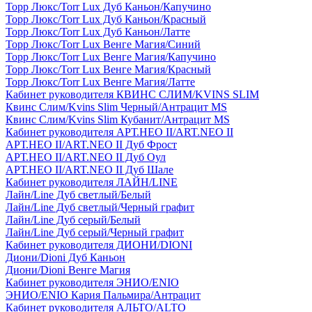
Торр Люкс/Torr Lux Дуб Каньон/Капучино
Торр Люкс/Torr Lux Дуб Каньон/Красный
Торр Люкс/Torr Lux Дуб Каньон/Латте
Торр Люкс/Torr Lux Венге Магия/Синий
Торр Люкс/Torr Lux Венге Магия/Капучино
Торр Люкс/Torr Lux Венге Магия/Красный
Торр Люкс/Torr Lux Венге Магия/Латте
Кабинет руководителя КВИНС СЛИМ/KVINS SLIM
Квинс Слим/Kvins Slim Черный/Антрацит MS
Квинс Слим/Kvins Slim Кубанит/Антрацит MS
Кабинет руководителя АРТ.НЕО II/ART.NEO II
АРТ.НЕО II/ART.NEO II Дуб Фрост
АРТ.НЕО II/ART.NEO II Дуб Оул
АРТ.НЕО II/ART.NEO II Дуб Шале
Кабинет руководителя ЛАЙН/LINE
Лайн/Line Дуб светлый/Белый
Лайн/Line Дуб светлый/Черный графит
Лайн/Line Дуб серый/Белый
Лайн/Line Дуб серый/Черный графит
Кабинет руководителя ДИОНИ/DIONI
Диони/Dioni Дуб Каньон
Диони/Dioni Венге Магия
Кабинет руководителя ЭНИО/ENIO
ЭНИО/ENIO Кария Пальмира/Антрацит
Кабинет руководителя АЛЬТО/ALTO