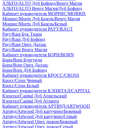
АЛЬТО/ALTO Дуб Бофорд/Венге Магия
АЛЬТО/ALTO Венге Магия/Дуб Бофорд
Кабинет руководителя МОРРИС/MORRIS
Моррис/Morris Дуб Базель/Венге Магия
Моррис/Morris Дуб Базель/Белый
Кабинет руководителя РАУТ/RAUT
Раут/Raut Бук Тиара
Раут/Raut Дуб Бофорд
Раут/Raut Орех Даллас
Раут/Raut Венге Магия
Кабинет руководителя БОРН/BORN
Борн/Born Бургунди
Борн/Born Орех Даллас
Борн/Born Дуб Бофорд
Кабинет руководителя КРОСС/CROSS
Кросс/Cross Черный
Кросс/Cross Белый
Кабинет руководителя КЭПИТАЛ/CAPITAL
Кэпитал/Capital Дуб Апрельский
Кэпитал/Capital Дуб Атланта
Кабинет руководителя АРТВУД/ARTWOOD
Артвуд/Artwood Дуб капучино/Бежевый
Артвуд/Artwood Дуб капучино/Серый
Артвуд/Artwood Орех дижон/Бежевый
Артвуд/Artwood Орех дижон/Серый