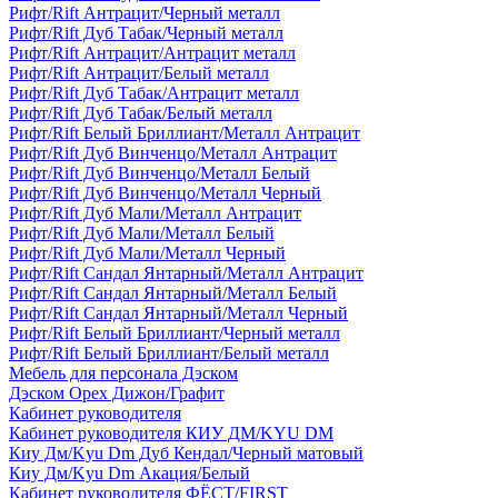
Рифт/Rift Антрацит/Черный металл
Рифт/Rift Дуб Табак/Черный металл
Рифт/Rift Антрацит/Антрацит металл
Рифт/Rift Антрацит/Белый металл
Рифт/Rift Дуб Табак/Антрацит металл
Рифт/Rift Дуб Табак/Белый металл
Рифт/Rift Белый Бриллиант/Металл Антрацит
Рифт/Rift Дуб Винченцо/Металл Антрацит
Рифт/Rift Дуб Винченцо/Металл Белый
Рифт/Rift Дуб Винченцо/Металл Черный
Рифт/Rift Дуб Мали/Металл Антрацит
Рифт/Rift Дуб Мали/Металл Белый
Рифт/Rift Дуб Мали/Металл Черный
Рифт/Rift Сандал Янтарный/Металл Антрацит
Рифт/Rift Сандал Янтарный/Металл Белый
Рифт/Rift Сандал Янтарный/Металл Черный
Рифт/Rift Белый Бриллиант/Черный металл
Рифт/Rift Белый Бриллиант/Белый металл
Мебель для персонала Дэском
Дэском Орех Дижон/Графит
Кабинет руководителя
Кабинет руководителя КИУ ДМ/KYU DM
Киу Дм/Kyu Dm Дуб Кендал/Черный матовый
Киу Дм/Kyu Dm Акация/Белый
Кабинет руководителя ФЁСТ/FIRST