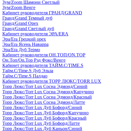
Зум/Zoom Шамони Светлый
Зум/Zoom Венге
Кабинет руководителя ГРАНД/GRAND
Гранд/Grand Темный дуб
Гранд/Grand Орех
Гранд/Grand Светлый дуб
Кабинет руководителя ЭРА/ERA
Эра/Era Грецкий орех
Эра/Era Ясень Наварра
Эра/Era Дуб Термо
Кабинет руководителя ОН.ТОП/ON.TOP
Он.Топ/On.Top Рэд Фокс/Венге
Кабинет руководителя ТАЙМ.С/TIME.S
Тайм.С/Time.S Дуб Эльза
Тайм.С/Time.S Палдао
Кабинет руководителя ТОРР ЛЮКС/TORR LUX
Торр Люкс/Torr Lux Сосна Эдмонд/Синий
Торр Люкс/Torr Lux Сосна Эдмонд/Капучино
Торр Люкс/Torr Lux Сосна Эдмонд/Красный
Торр Люкс/Torr Lux Сосна Эдмонд/Латте
Торр Люкс/Torr Lux Дуб Бофорд/Синий
Торр Люкс/Torr Lux Дуб Бофорд/Капучино
Торр Люкс/Torr Lux Дуб Бофорд/Красный
Торр Люкс/Torr Lux Дуб Бофорд/Латте
Торр Люкс/Torr Lux Дуб Каньон/Синий