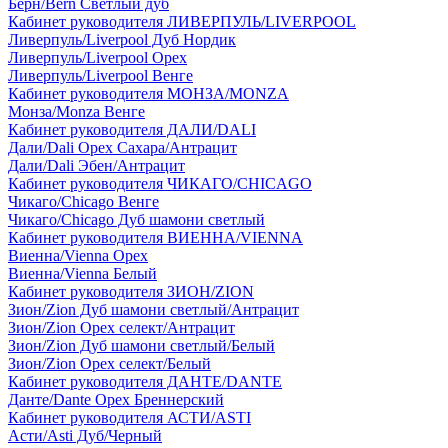
Берн/Bern Светлый дуб
Кабинет руководителя ЛИВЕРПУЛЬ/LIVERPOOL
Ливерпуль/Liverpool Дуб Нордик
Ливерпуль/Liverpool Орех
Ливерпуль/Liverpool Венге
Кабинет руководителя МОНЗА/MONZA
Монза/Monza Венге
Кабинет руководителя ДАЛИ/DALI
Дали/Dali Орех Cахара/Антрацит
Дали/Dali Эбен/Антрацит
Кабинет руководителя ЧИКАГО/CHICAGO
Чикаго/Chicago Венге
Чикаго/Chicago Дуб шамони светлый
Кабинет руководителя ВИЕННА/VIENNA
Виенна/Vienna Орех
Виенна/Vienna Белый
Кабинет руководителя ЗИОН/ZION
Зион/Zion Дуб шамони светлый/Антрацит
Зион/Zion Орех селект/Антрацит
Зион/Zion Дуб шамони светлый/Белый
Зион/Zion Орех селект/Белый
Кабинет руководителя ДАНТЕ/DANTE
Данте/Dante Орех Бреннерский
Кабинет руководителя АСТИ/ASTI
Асти/Asti Дуб/Черный