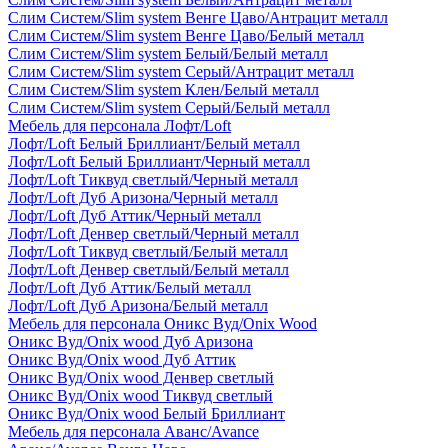
Слим Систем/Slim system Венге Цаво/Антрацит металл
Слим Систем/Slim system Венге Цаво/Белый металл
Слим Систем/Slim system Белый/Белый металл
Слим Систем/Slim system Серый/Антрацит металл
Слим Систем/Slim system Клен/Белый металл
Слим Систем/Slim system Серый/Белый металл
Мебель для персонала Лофт/Loft
Лофт/Loft Белый Бриллиант/Белый металл
Лофт/Loft Белый Бриллиант/Черный металл
Лофт/Loft Тиквуд светлый/Черный металл
Лофт/Loft Дуб Аризона/Черный металл
Лофт/Loft Дуб Аттик/Черный металл
Лофт/Loft Денвер светлый/Черный металл
Лофт/Loft Тиквуд светлый/Белый металл
Лофт/Loft Денвер светлый/Белый металл
Лофт/Loft Дуб Аттик/Белый металл
Лофт/Loft Дуб Аризона/Белый металл
Мебель для персонала Оникс Вуд/Onix Wood
Оникс Вуд/Onix wood Дуб Аризона
Оникс Вуд/Onix wood Дуб Аттик
Оникс Вуд/Onix wood Денвер светлый
Оникс Вуд/Onix wood Тиквуд светлый
Оникс Вуд/Onix wood Белый Бриллиант
Мебель для персонала Аванс/Avance