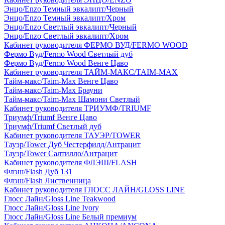
Энцо/Enzo Темный эвкалипт/Черный
Энцо/Enzo Темный эвкалипт/Хром
Энцо/Enzo Светлый эвкалипт/Черный
Энцо/Enzo Светлый эвкалипт/Хром
Кабинет руководителя ФЕРМО ВУД/FERMO WOOD
Фермо Вуд/Fermo Wood Светлый дуб
Фермо Вуд/Fermo Wood Венге Цаво
Кабинет руководителя ТАЙМ-МАКС/TAIM-MAX
Тайм-макс/Taim-Max Венге Цаво
Тайм-макс/Taim-Max Брауни
Тайм-макс/Taim-Max Шамони Светлый
Кабинет руководителя ТРИУМФ/TRIUMF
Триумф/Triumf Венге Цаво
Триумф/Triumf Светлый дуб
Кабинет руководителя ТАУЭР/TOWER
Тауэр/Tower Дуб Честерфилд/Антрацит
Тауэр/Tower Салтилло/Антрацит
Кабинет руководителя ФЛЭШ/FLASH
Флэш/Flash Дуб 131
Флэш/Flash Лиственница
Кабинет руководителя ГЛОСС ЛАЙН/GLOSS LINE
Глосс Лайн/Gloss Line Teakwood
Глосс Лайн/Gloss Line Ivory
Глосс Лайн/Gloss Line Белый премиум