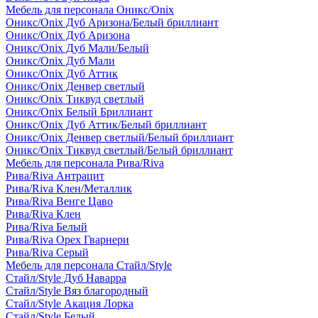
Мебель для персонала Оникс/Onix
Оникс/Onix Дуб Аризона/Белый бриллиант
Оникс/Onix Дуб Аризона
Оникс/Onix Дуб Мали/Белый
Оникс/Onix Дуб Мали
Оникс/Onix Дуб Аттик
Оникс/Onix Денвер светлый
Оникс/Onix Тиквуд светлый
Оникс/Onix Белый Бриллиант
Оникс/Onix Дуб Аттик/Белый бриллиант
Оникс/Onix Денвер светлый/Белый бриллиант
Оникс/Onix Тиквуд светлый/Белый бриллиант
Мебель для персонала Рива/Riva
Рива/Riva Антрацит
Рива/Riva Клен/Металлик
Рива/Riva Венге Цаво
Рива/Riva Клен
Рива/Riva Белый
Рива/Riva Орех Гварнери
Рива/Riva Серый
Мебель для персонала Стайл/Style
Стайл/Style Дуб Наварра
Стайл/Style Вяз благородный
Стайл/Style Акация Лорка
Стайл/Style Белый