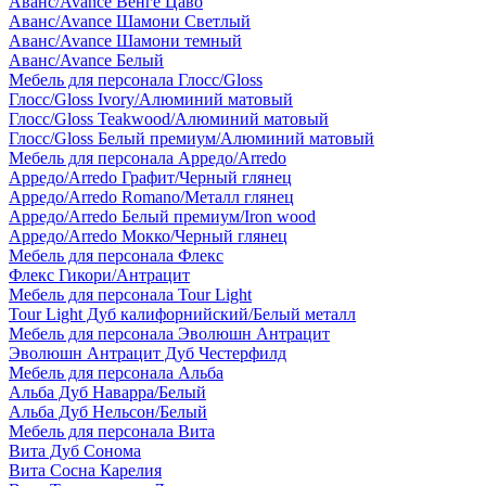
Аванс/Avance Венге Цаво
Аванс/Avance Шамони Светлый
Аванс/Avance Шамони темный
Аванс/Avance Белый
Мебель для персонала Глосс/Gloss
Глосс/Gloss Ivory/Алюминий матовый
Глосс/Gloss Teakwood/Алюминий матовый
Глосс/Gloss Белый премиум/Алюминий матовый
Мебель для персонала Арредо/Arredo
Арредо/Arredo Графит/Черный глянец
Арредо/Arredo Romano/Металл глянец
Арредо/Arredo Белый премиум/Iron wood
Арредо/Arredo Мокко/Черный глянец
Мебель для персонала Флекс
Флекс Гикори/Антрацит
Мебель для персонала Tour Light
Tour Light Дуб калифорнийский/Белый металл
Мебель для персонала Эволюшн Антрацит
Эволюшн Антрацит Дуб Честерфилд
Мебель для персонала Альба
Альба Дуб Наварра/Белый
Альба Дуб Нельсон/Белый
Мебель для персонала Вита
Вита Дуб Сонома
Вита Сосна Карелия