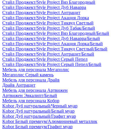
Стайл Проджект/Style Project Вяз Благородный
Стайл Проджект/Style Project Дуб Наварра
Стайл Проджект/Style Project Антрацит
Стайл Проджект/Style Project Акация Лорка
Стайл Проджект/Style Project Тиквуд Светлый
Стайл Проджект/Style Project Дуб Табак/Белый
Стайл Проджект/Style Project Вяз Благородный/Белый
Стайл Проджект/Style Project Дуб Наварра/Белый
Стайл Проджект/Style Project Акация Лорка/Белый
Стайл Проджект/Style Project Тиквуд Светлый/Белый
Стайл Проджект/Style Project Антрацит/Белый
Стайл Проджект/Style Project Серый Пепел
Стайл Проджект/Style Project Серый Пепел/Белый
Мебель для персонала Мегаполис
Мегаполис Серый камень
Мебель для персонала Драйв
Драйв Антрацит
Мебель для персонала Артвижен
Артвижен Эвкалипт/Белый
Мебель для персонала Кобор
Kobor Дуб натуральный/Черный муар
Kobor Дуб натуральный/Белый муар
Kobor Дуб натуральный/Графит муар
Kobor Белый премиум/Алюминиевый металлик
Kobor Белый премиум/Графит муар