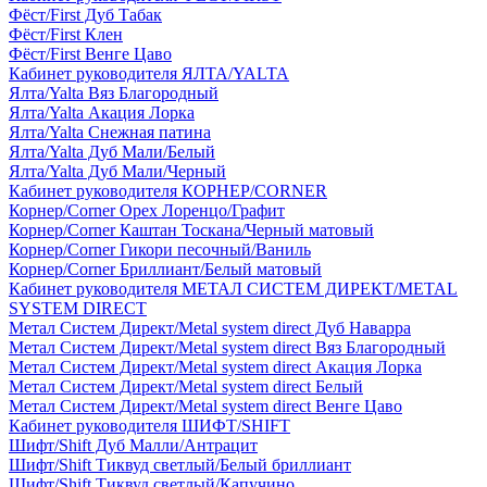
Фёст/First Дуб Табак
Фёст/First Клен
Фёст/First Венге Цаво
Кабинет руководителя ЯЛТА/YALTA
Ялта/Yalta Вяз Благородный
Ялта/Yalta Акация Лорка
Ялта/Yalta Снежная патина
Ялта/Yalta Дуб Мали/Белый
Ялта/Yalta Дуб Мали/Черный
Кабинет руководителя КОРНЕР/CORNER
Корнер/Corner Орех Лоренцо/Графит
Корнер/Corner Каштан Тоскана/Черный матовый
Корнер/Corner Гикори песочный/Ваниль
Корнер/Corner Бриллиант/Белый матовый
Кабинет руководителя МЕТАЛ СИСТЕМ ДИРЕКТ/METAL
SYSTEM DIRECT
Метал Систем Директ/Metal system direct Дуб Наварра
Метал Систем Директ/Metal system direct Вяз Благородный
Метал Систем Директ/Metal system direct Акация Лорка
Метал Систем Директ/Metal system direct Белый
Метал Систем Директ/Metal system direct Венге Цаво
Кабинет руководителя ШИФТ/SHIFT
Шифт/Shift Дуб Малли/Антрацит
Шифт/Shift Тиквуд светлый/Белый бриллиант
Шифт/Shift Тиквуд светлый/Капучино