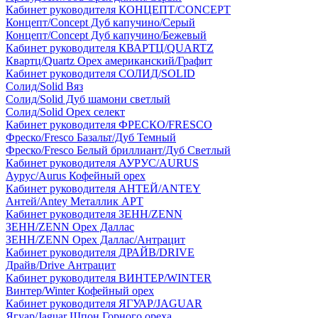
Кабинет руководителя КОНЦЕПТ/CONCEPT
Концепт/Concept Дуб капучино/Серый
Концепт/Concept Дуб капучино/Бежевый
Кабинет руководителя КВАРТЦ/QUARTZ
Квартц/Quartz Орех американский/Графит
Кабинет руководителя СОЛИД/SOLID
Солид/Solid Вяз
Солид/Solid Дуб шамони светлый
Солид/Solid Орех селект
Кабинет руководителя ФРЕСКО/FRESCO
Фреско/Fresco Базальт/Дуб Темный
Фреско/Fresco Белый бриллиант/Дуб Светлый
Кабинет руководителя АУРУС/AURUS
Аурус/Aurus Кофейный орех
Кабинет руководителя АНТЕЙ/ANTEY
Антей/Antey Металлик АРТ
Кабинет руководителя ЗЕНН/ZENN
ЗЕНН/ZENN Орех Даллас
ЗЕНН/ZENN Орех Даллас/Антрацит
Кабинет руководителя ДРАЙВ/DRIVE
Драйв/Drive Антрацит
Кабинет руководителя ВИНТЕР/WINTER
Винтер/Winter Кофейный орех
Кабинет руководителя ЯГУАР/JAGUAR
Ягуар/Jaguar Шпон Горного ореха