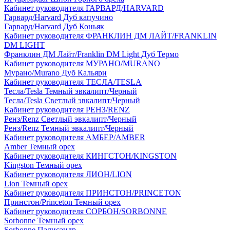
Кабинет руководителя ГАРВАРД/HARVARD
Гарвард/Harvard Дуб капучино
Гарвард/Harvard Дуб Коньяк
Кабинет руководителя ФРАНКЛИН ДМ ЛАЙТ/FRANKLIN
DM LIGHT
Франклин ДМ Лайт/Franklin DM Light Дуб Термо
Кабинет руководителя МУРАНО/MURANO
Мурано/Murano Дуб Кальяри
Кабинет руководителя ТЕСЛА/TESLA
Тесла/Tesla Темный эвкалипт/Черный
Тесла/Tesla Светлый эвкалипт/Черный
Кабинет руководителя РЕНЗ/RENZ
Ренз/Renz Светлый эвкалипт/Черный
Ренз/Renz Темный эвкалипт/Черный
Кабинет руководителя АМБЕР/AMBER
Amber Темный орех
Кабинет руководителя КИНГСТОН/KINGSTON
Kingston Темный орех
Кабинет руководителя ЛИОН/LION
Lion Темный орех
Кабинет руководителя ПРИНСТОН/PRINCETON
Принстон/Princeton Темный орех
Кабинет руководителя СОРБОН/SORBONNE
Sorbonne Темный орех
Sorbonne Палисандр