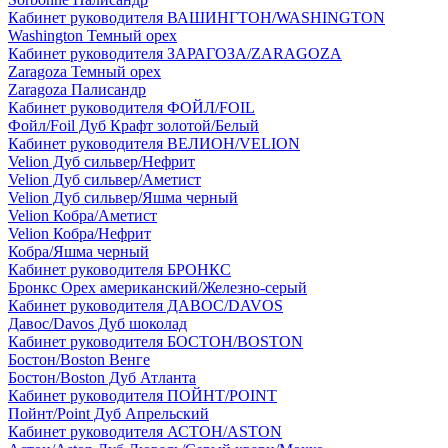
Кабинет руководителя ВАШИНГТОН/WASHINGTON
Washington Темный орех
Кабинет руководителя ЗАРАГОЗА/ZARAGOZA
Zaragoza Темный орех
Zaragoza Палисандр
Кабинет руководителя ФОЙЛ/FOIL
Фойл/Foil Дуб Крафт золотой/Белый
Кабинет руководителя ВЕЛИОН/VELION
Velion Дуб сильвер/Нефрит
Velion Дуб сильвер/Аметист
Velion Дуб сильвер/Яшма черный
Velion Кобра/Аметист
Velion Кобра/Нефрит
Кобра/Яшма черный
Кабинет руководителя БРОНКС
Бронкс Орех американский/Железно-серый
Кабинет руководителя ДАВОС/DAVOS
Давос/Davos Дуб шоколад
Кабинет руководителя БОСТОН/BOSTON
Бостон/Boston Венге
Бостон/Boston Дуб Атланта
Кабинет руководителя ПОЙНТ/POINT
Пойнт/Point Дуб Апрельский
Кабинет руководителя АСТОН/ASTON