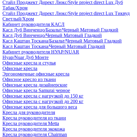
Стайл Проджект Директ Люкс/Style project direct Lux Дуб
Табак/Хром
Стайл Проджект Директ Люкс/Style project direct Lux Тиквуд
Светлый/Хром
Кабинет руководителя КАСЛ
Касл Дуб Винченцо/Базальт/Черный Матовый Гладкий
Касл Дуб Винченцо/Черный Матовый Гладкий
Касл Каштан Тоскана/Базальт/Черный Матовый Гладкий
Касл Каштан Тоскана/Черный Матовый Гладкий
Кабинет руководителя НУАР/NUAR
Нуар/Nuar Дуб Монте
Офисные кресла и стулья
Офисные кресла
Эргономичные офисные кресла
Офисное кресло из ткани
Офисные кресла дизайнерские
Офисные кресла Samurai черное
Офисные кресла с нагрузкой до 150 кг
Офисные кресла с нагрузкой до 200 кг
Офисные кресла для большого веса
Кресла для руководителя
Кресла руководителя из ткани
Кресла руководителя Metta
Кресла руководителя экокожа
Кресла руководителя Chairman