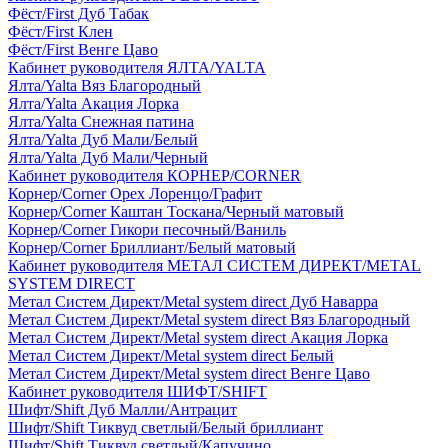
Фёст/First Дуб Табак
Фёст/First Клен
Фёст/First Венге Цаво
Кабинет руководителя ЯЛТА/YALTA
Ялта/Yalta Вяз Благородный
Ялта/Yalta Акация Лорка
Ялта/Yalta Снежная патина
Ялта/Yalta Дуб Мали/Белый
Ялта/Yalta Дуб Мали/Черный
Кабинет руководителя КОРНЕР/CORNER
Корнер/Corner Орех Лоренцо/Графит
Корнер/Corner Каштан Тоскана/Черный матовый
Корнер/Corner Гикори песочный/Ваниль
Корнер/Corner Бриллиант/Белый матовый
Кабинет руководителя МЕТАЛ СИСТЕМ ДИРЕКТ/METAL
SYSTEM DIRECT
Метал Систем Директ/Metal system direct Дуб Наварра
Метал Систем Директ/Metal system direct Вяз Благородный
Метал Систем Директ/Metal system direct Акация Лорка
Метал Систем Директ/Metal system direct Белый
Метал Систем Директ/Metal system direct Венге Цаво
Кабинет руководителя ШИФТ/SHIFT
Шифт/Shift Дуб Малли/Антрацит
Шифт/Shift Тиквуд светлый/Белый бриллиант
Шифт/Shift Тиквуд светлый/Капучино