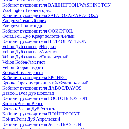
Кабинет руководителя ВАШИНГТОН/WASHINGTON
Washington Темный орех
Кабинет руководителя ЗАРАГОЗА/ZARAGOZA
Zaragoza Темный орех
Zaragoza Палисандр
Кабинет руководителя ФОЙЛ/FOIL
Фойл/Foil Дуб Крафт золотой/Белый
Кабинет руководителя ВЕЛИОН/VELION
Velion Дуб сильвер/Нефрит
Velion Дуб сильвер/Аметист
Velion Дуб сильвер/Яшма черный
Velion Кобра/Аметист
Velion Кобра/Нефрит
Кобра/Яшма черный
Кабинет руководителя БРОНКС
Бронкс Орех американский/Железно-серый
Кабинет руководителя ДАВОС/DAVOS
Давос/Davos Дуб шоколад
Кабинет руководителя БОСТОН/BOSTON
Бостон/Boston Венге
Бостон/Boston Дуб Атланта
Кабинет руководителя ПОЙНТ/POINT
Пойнт/Point Дуб Апрельский
Кабинет руководителя АСТОН/ASTON