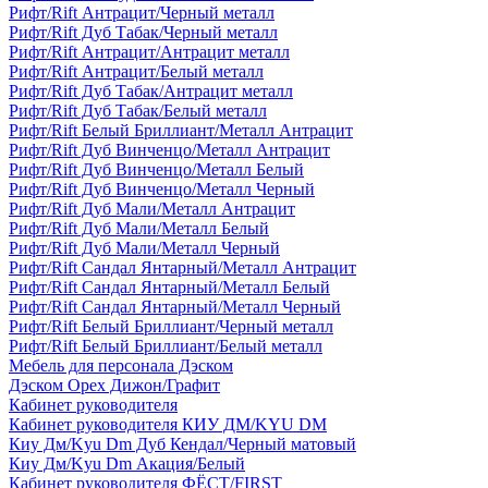
Рифт/Rift Антрацит/Черный металл
Рифт/Rift Дуб Табак/Черный металл
Рифт/Rift Антрацит/Антрацит металл
Рифт/Rift Антрацит/Белый металл
Рифт/Rift Дуб Табак/Антрацит металл
Рифт/Rift Дуб Табак/Белый металл
Рифт/Rift Белый Бриллиант/Металл Антрацит
Рифт/Rift Дуб Винченцо/Металл Антрацит
Рифт/Rift Дуб Винченцо/Металл Белый
Рифт/Rift Дуб Винченцо/Металл Черный
Рифт/Rift Дуб Мали/Металл Антрацит
Рифт/Rift Дуб Мали/Металл Белый
Рифт/Rift Дуб Мали/Металл Черный
Рифт/Rift Сандал Янтарный/Металл Антрацит
Рифт/Rift Сандал Янтарный/Металл Белый
Рифт/Rift Сандал Янтарный/Металл Черный
Рифт/Rift Белый Бриллиант/Черный металл
Рифт/Rift Белый Бриллиант/Белый металл
Мебель для персонала Дэском
Дэском Орех Дижон/Графит
Кабинет руководителя
Кабинет руководителя КИУ ДМ/KYU DM
Киу Дм/Kyu Dm Дуб Кендал/Черный матовый
Киу Дм/Kyu Dm Акация/Белый
Кабинет руководителя ФЁСТ/FIRST