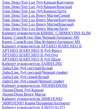
Торр Люкс/Torr Lux Дуб Каньон/Капучино
Торр Люкс/Torr Lux Дуб Каньон/Красный
Торр Люкс/Torr Lux Дуб Каньон/Латте
Торр Люкс/Torr Lux Венге Магия/Синий
Торр Люкс/Torr Lux Венге Магия/Капучино
Торр Люкс/Torr Lux Венге Магия/Красный
Торр Люкс/Torr Lux Венге Магия/Латте
Кабинет руководителя КВИНС СЛИМ/KVINS SLIM
Квинс Слим/Kvins Slim Черный/Антрацит MS
Квинс Слим/Kvins Slim Кубанит/Антрацит MS
Кабинет руководителя АРТ.НЕО II/ART.NEO II
АРТ.НЕО II/ART.NEO II Дуб Фрост
АРТ.НЕО II/ART.NEO II Дуб Оул
АРТ.НЕО II/ART.NEO II Дуб Шале
Кабинет руководителя ЛАЙН/LINE
Лайн/Line Дуб светлый/Белый
Лайн/Line Дуб светлый/Черный графит
Лайн/Line Дуб серый/Белый
Лайн/Line Дуб серый/Черный графит
Кабинет руководителя ДИОНИ/DIONI
Диони/Dioni Дуб Каньон
Диони/Dioni Венге Магия
Кабинет руководителя ЭНИО/ENIO
ЭНИО/ENIO Кария Пальмира/Антрацит
Кабинет руководителя АЛЬТО/ALTO