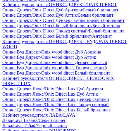
Кабинет руководителя ОНИКС ДИРЕКТ/ONIX DIRECT
Оникс Директ/Onix Direct Дуб Аризона/Белый бриллиант
Оникс Директ/Onix Direct Дуб Аттик/Белый бриллиант
Оникс Директ/Onix Direct Денвер светлый/Белый бриллиант
Оникс Директ/Onix Direct Белый Бриллиант/Белый металл
Оникс Директ/Onix Direct Тиквуд светлый/Белый бриллиант
Оникс Директ/Onix Direct Белый бриллиант/Антрацит
Кабинет руководителя ОНИКС ДИРЕКТ ВУД/ONIX DIRECT
WOOD
Оникс Вуд Директ/Onix wood direct Дуб Аризона
Оникс Вуд Директ/Onix wood direct Дуб Аттик
Оникс Вуд Директ/Onix wood direct Денвер светлый
Оникс Вуд Директ/Onix wood direct Тиквуд светлый
Оникс Вуд Директ/Onix wood direct Белый бриллиант
Кабинет руководителя ОНИКС ДИРЕКТ ЛЮКС/ONIX
DIRECT LUX
Оникс Директ Люкс/Onix Direct Lux Дуб Аризона
Оникс Директ Люкс/Onix Direct Lux Дуб Аттик
Оникс Директ Люкс/Onix Direct Lux Денвер светлый
Оникс Директ Люкс/Onix Direct Lux Тиквуд светлый
Оникс Директ Люкс/Onix Direct Lux Белый бриллиант
Кабинет руководителя ЛАВА/LAVA
Лава/Lava Гавана/Серый глянец
Лава/Lava Табак/Черный глянец
Кабинет руководителя ЭНЦО/ENZO