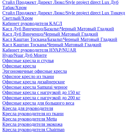
Стайл Проджект Директ Люкс/Style project direct Lux Дуб
Табак/Хром
Стайл Проджект Директ Люкс/Style project direct Lux Тиквуд
Светлый/Хром
Кабинет руководителя КАСЛ
Касл Дуб Винченцо/Базальт/Черный Матовый Гладкий
Касл Дуб Винченцо/Черный Матовый Гладкий
Касл Каштан Тоскана/Базальт/Черный Матовый Гладкий
Касл Каштан Тоскана/Черный Матовый Гладкий
Кабинет руководителя НУАР/NUAR
Нуар/Nuar Дуб Монте
Офисные кресла и стулья
Офисные кресла
Эргономичные офисные кресла
Офисное кресло из ткани
Офисные кресла дизайнерские
Офисные кресла Samurai черное
Офисные кресла с нагрузкой до 150 кг
Офисные кресла с нагрузкой до 200 кг
Офисные кресла для большого веса
Кресла для руководителя
Кресла руководителя из ткани
Кресла руководителя Metta
Кресла руководителя экокожа
Кресла руководителя Chairman