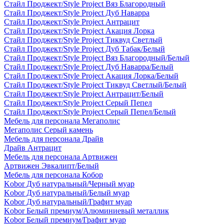
Стайл Проджект/Style Project Вяз Благородный
Стайл Проджект/Style Project Дуб Наварра
Стайл Проджект/Style Project Антрацит
Стайл Проджект/Style Project Акация Лорка
Стайл Проджект/Style Project Тиквуд Светлый
Стайл Проджект/Style Project Дуб Табак/Белый
Стайл Проджект/Style Project Вяз Благородный/Белый
Стайл Проджект/Style Project Дуб Наварра/Белый
Стайл Проджект/Style Project Акация Лорка/Белый
Стайл Проджект/Style Project Тиквуд Светлый/Белый
Стайл Проджект/Style Project Антрацит/Белый
Стайл Проджект/Style Project Серый Пепел
Стайл Проджект/Style Project Серый Пепел/Белый
Мебель для персонала Мегаполис
Мегаполис Серый камень
Мебель для персонала Драйв
Драйв Антрацит
Мебель для персонала Артвижен
Артвижен Эвкалипт/Белый
Мебель для персонала Кобор
Kobor Дуб натуральный/Черный муар
Kobor Дуб натуральный/Белый муар
Kobor Дуб натуральный/Графит муар
Kobor Белый премиум/Алюминиевый металлик
Kobor Белый премиум/Графит муар