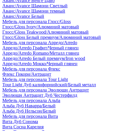
Аванс/Avance Венге Цаво
Аванс/Avance Шамони Светлый
Аванс/Avance Шамони темный
Аванс/Avance Белый
Мебель для персонала Глосс/Gloss
Глосс/Gloss Ivory/Алюминий матовый
Глосс/Gloss Teakwood/Алюминий матовый
Глосс/Gloss Белый премиум/Алюминий матовый
Мебель для персонала Арредо/Arredo
Арредо/Arredo Графит/Черный глянец
Арредо/Arredo Romano/Металл глянец
Арредо/Arredo Белый премиум/Iron wood
Арредо/Arredo Мокко/Черный глянец
Мебель для персонала Флекс
Флекс Гикори/Антрацит
Мебель для персонала Tour Light
Tour Light Дуб калифорнийский/Белый металл
Мебель для персонала Эволюшн Антрацит
Эволюшн Антрацит Дуб Честерфилд
Мебель для персонала Альба
Альба Дуб Наварра/Белый
Альба Дуб Нельсон/Белый
Мебель для персонала Вита
Вита Дуб Сонома
Вита Сосна Карелия