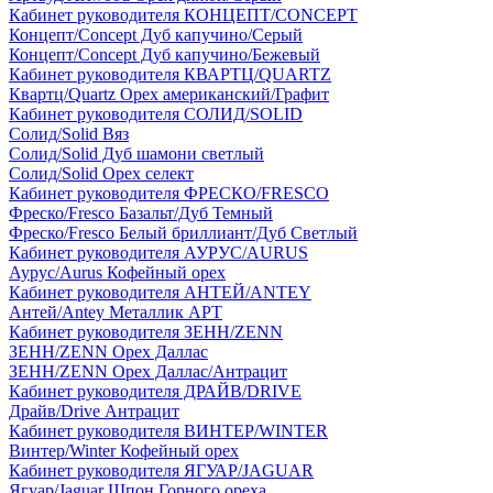
Кабинет руководителя КОНЦЕПТ/CONCEPT
Концепт/Concept Дуб капучино/Серый
Концепт/Concept Дуб капучино/Бежевый
Кабинет руководителя КВАРТЦ/QUARTZ
Квартц/Quartz Орех американский/Графит
Кабинет руководителя СОЛИД/SOLID
Солид/Solid Вяз
Солид/Solid Дуб шамони светлый
Солид/Solid Орех селект
Кабинет руководителя ФРЕСКО/FRESCO
Фреско/Fresco Базальт/Дуб Темный
Фреско/Fresco Белый бриллиант/Дуб Светлый
Кабинет руководителя АУРУС/AURUS
Аурус/Aurus Кофейный орех
Кабинет руководителя АНТЕЙ/ANTEY
Антей/Antey Металлик АРТ
Кабинет руководителя ЗЕНН/ZENN
ЗЕНН/ZENN Орех Даллас
ЗЕНН/ZENN Орех Даллас/Антрацит
Кабинет руководителя ДРАЙВ/DRIVE
Драйв/Drive Антрацит
Кабинет руководителя ВИНТЕР/WINTER
Винтер/Winter Кофейный орех
Кабинет руководителя ЯГУАР/JAGUAR
Ягуар/Jaguar Шпон Горного ореха