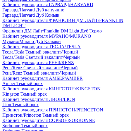
Кабинет руководителя ГАРВАРД/HARVARD
Гарвард/Harvard Дуб капучино
Гарвард/Harvard Дуб Коньяк
Кабинет руководителя ФРАНКЛИН ДМ ЛАЙТ/FRANKLIN
DM LIGHT
Франклин ДМ Лайт/Franklin DM Light Дуб Термо
Кабинет руководителя МУРАНО/MURANO
Мурано/Murano Дуб Кальяри
Кабинет руководителя ТЕСЛА/TESLA
Тесла/Tesla Темный эвкалипт/Черный
Тесла/Tesla Светлый эвкалипт/Черный
Кабинет руководителя РЕНЗ/RENZ
Ренз/Renz Светлый эвкалипт/Черный
Ренз/Renz Темный эвкалипт/Черный
Кабинет руководителя АМБЕР/AMBER
Amber Темный орех
Кабинет руководителя КИНГСТОН/KINGSTON
Kingston Темный орех
Кабинет руководителя ЛИОН/LION
Lion Темный орех
Кабинет руководителя ПРИНСТОН/PRINCETON
Принстон/Princeton Темный орех
Кабинет руководителя СОРБОН/SORBONNE
Sorbonne Темный орех
Sorbonne Палисандр