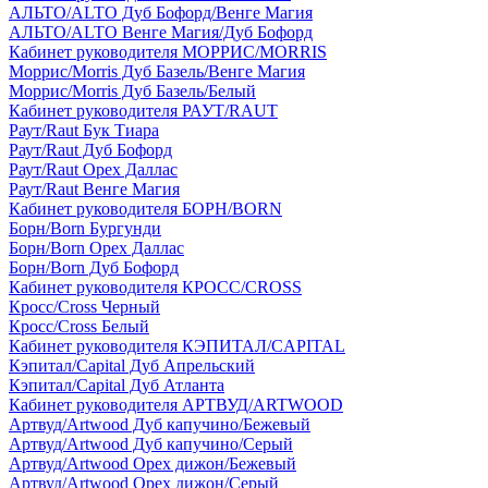
АЛЬТО/ALTO Дуб Бофорд/Венге Магия
АЛЬТО/ALTO Венге Магия/Дуб Бофорд
Кабинет руководителя МОРРИС/MORRIS
Моррис/Morris Дуб Базель/Венге Магия
Моррис/Morris Дуб Базель/Белый
Кабинет руководителя РАУТ/RAUT
Раут/Raut Бук Тиара
Раут/Raut Дуб Бофорд
Раут/Raut Орех Даллас
Раут/Raut Венге Магия
Кабинет руководителя БОРН/BORN
Борн/Born Бургунди
Борн/Born Орех Даллас
Борн/Born Дуб Бофорд
Кабинет руководителя КРОСС/CROSS
Кросс/Cross Черный
Кросс/Cross Белый
Кабинет руководителя КЭПИТАЛ/CAPITAL
Кэпитал/Capital Дуб Апрельский
Кэпитал/Capital Дуб Атланта
Кабинет руководителя АРТВУД/ARTWOOD
Артвуд/Artwood Дуб капучино/Бежевый
Артвуд/Artwood Дуб капучино/Серый
Артвуд/Artwood Орех дижон/Бежевый
Артвуд/Artwood Орех дижон/Серый