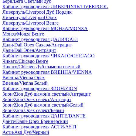
Берн/Bern Светлый дуб
Кабинет руководителя ЛИВЕРПУЛЬ/LIVERPOOL
Ливерпуль/Liverpool Дуб Нордик
Ливерпуль/Liverpool Орех
Ливерпуль/Liverpool Венге
Кабинет руководителя МОНЗА/MONZA
Монза/Monza Венге
Кабинет руководителя ДАЛИ/DALI
Дали/Dali Орех Cахара/Антрацит
Дали/Dali Эбен/Антрацит
Кабинет руководителя ЧИКАГО/CHICAGO
Чикаго/Chicago Венге
Чикаго/Chicago Дуб шамони светлый
Кабинет руководителя ВИЕННА/VIENNA
Виенна/Vienna Орех
Виенна/Vienna Белый
Кабинет руководителя ЗИОН/ZION
Зион/Zion Дуб шамони светлый/Антрацит
Зион/Zion Орех селект/Антрацит
Зион/Zion Дуб шамони светлый/Белый
Зион/Zion Орех селект/Белый
Кабинет руководителя ДАНТЕ/DANTE
Данте/Dante Орех Бреннерский
Кабинет руководителя АСТИ/ASTI
Асти/Asti Дуб/Черный