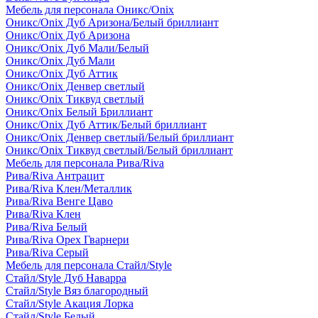
Мебель для персонала Оникс/Onix
Оникс/Onix Дуб Аризона/Белый бриллиант
Оникс/Onix Дуб Аризона
Оникс/Onix Дуб Мали/Белый
Оникс/Onix Дуб Мали
Оникс/Onix Дуб Аттик
Оникс/Onix Денвер светлый
Оникс/Onix Тиквуд светлый
Оникс/Onix Белый Бриллиант
Оникс/Onix Дуб Аттик/Белый бриллиант
Оникс/Onix Денвер светлый/Белый бриллиант
Оникс/Onix Тиквуд светлый/Белый бриллиант
Мебель для персонала Рива/Riva
Рива/Riva Антрацит
Рива/Riva Клен/Металлик
Рива/Riva Венге Цаво
Рива/Riva Клен
Рива/Riva Белый
Рива/Riva Орех Гварнери
Рива/Riva Серый
Мебель для персонала Стайл/Style
Стайл/Style Дуб Наварра
Стайл/Style Вяз благородный
Стайл/Style Акация Лорка
Стайл/Style Белый