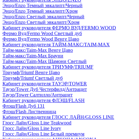
Энцо/Enzo Темный эвкалипт/Черный
Энцо/Enzo Темный эвкалипт/Хром
Энцо/Enzo Светлый эвкалипт/Черный
Энцо/Enzo Светлый эвкалипт/Хром
Кабинет руководителя ФЕРМО ВУД/FERMO WOOD
Фермо Вуд/Fermo Wood Светлый дуб
Фермо Вуд/Fermo Wood Венге Цаво
Кабинет руководителя ТАЙМ-МАКС/TAIM-MAX
Тайм-макс/Taim-Max Венге Цаво
Тайм-макс/Taim-Max Брауни
Тайм-макс/Taim-Max Шамони Светлый
Кабинет руководителя ТРИУМФ/TRIUMF
Триумф/Triumf Венге Цаво
Триумф/Triumf Светлый дуб
Кабинет руководителя ТАУЭР/TOWER
Тауэр/Tower Дуб Честерфилд/Антрацит
Тауэр/Tower Салтилло/Антрацит
Кабинет руководителя ФЛЭШ/FLASH
Флэш/Flash Дуб 131
Флэш/Flash Лиственница
Кабинет руководителя ГЛОСС ЛАЙН/GLOSS LINE
Глосс Лайн/Gloss Line Teakwood
Глосс Лайн/Gloss Line Ivory
Глосс Лайн/Gloss Line Белый премиум