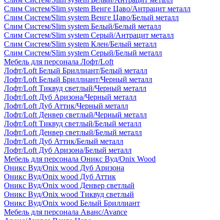
Слим Систем/Slim system Венге Цаво/Антрацит металл
Слим Систем/Slim system Венге Цаво/Белый металл
Слим Систем/Slim system Белый/Белый металл
Слим Систем/Slim system Серый/Антрацит металл
Слим Систем/Slim system Клен/Белый металл
Слим Систем/Slim system Серый/Белый металл
Мебель для персонала Лофт/Loft
Лофт/Loft Белый Бриллиант/Белый металл
Лофт/Loft Белый Бриллиант/Черный металл
Лофт/Loft Тиквуд светлый/Черный металл
Лофт/Loft Дуб Аризона/Черный металл
Лофт/Loft Дуб Аттик/Черный металл
Лофт/Loft Денвер светлый/Черный металл
Лофт/Loft Тиквуд светлый/Белый металл
Лофт/Loft Денвер светлый/Белый металл
Лофт/Loft Дуб Аттик/Белый металл
Лофт/Loft Дуб Аризона/Белый металл
Мебель для персонала Оникс Вуд/Onix Wood
Оникс Вуд/Onix wood Дуб Аризона
Оникс Вуд/Onix wood Дуб Аттик
Оникс Вуд/Onix wood Денвер светлый
Оникс Вуд/Onix wood Тиквуд светлый
Оникс Вуд/Onix wood Белый Бриллиант
Мебель для персонала Аванс/Avance