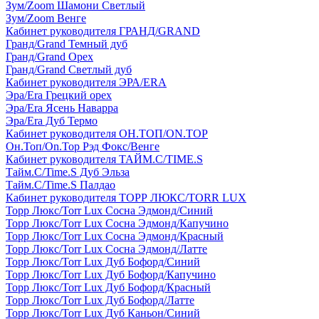
Зум/Zoom Шамони Светлый
Зум/Zoom Венге
Кабинет руководителя ГРАНД/GRAND
Гранд/Grand Темный дуб
Гранд/Grand Орех
Гранд/Grand Светлый дуб
Кабинет руководителя ЭРА/ERA
Эра/Era Грецкий орех
Эра/Era Ясень Наварра
Эра/Era Дуб Термо
Кабинет руководителя ОН.ТОП/ON.TOP
Он.Топ/On.Top Рэд Фокс/Венге
Кабинет руководителя ТАЙМ.С/TIME.S
Тайм.С/Time.S Дуб Эльза
Тайм.С/Time.S Палдао
Кабинет руководителя ТОРР ЛЮКС/TORR LUX
Торр Люкс/Torr Lux Сосна Эдмонд/Синий
Торр Люкс/Torr Lux Сосна Эдмонд/Капучино
Торр Люкс/Torr Lux Сосна Эдмонд/Красный
Торр Люкс/Torr Lux Сосна Эдмонд/Латте
Торр Люкс/Torr Lux Дуб Бофорд/Синий
Торр Люкс/Torr Lux Дуб Бофорд/Капучино
Торр Люкс/Torr Lux Дуб Бофорд/Красный
Торр Люкс/Torr Lux Дуб Бофорд/Латте
Торр Люкс/Torr Lux Дуб Каньон/Синий