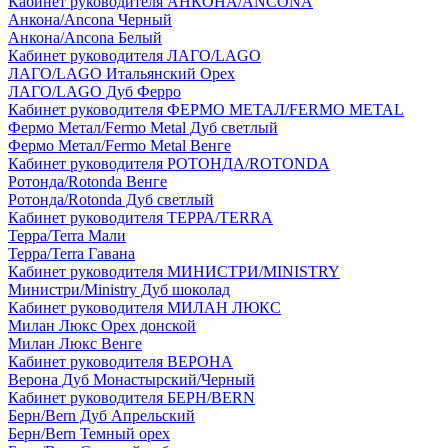
Кабинет руководителя АНКОНА/ANCONA
Анкона/Ancona Черный
Анкона/Ancona Белый
Кабинет руководителя ЛАГО/LAGO
ЛАГО/LAGO Итальянский Орех
ЛАГО/LAGO Дуб Ферро
Кабинет руководителя ФЕРМО МЕТАЛ/FERMO METAL
Фермо Метал/Fermo Metal Дуб светлый
Фермо Метал/Fermo Metal Венге
Кабинет руководителя РОТОНДА/ROTONDA
Ротонда/Rotonda Венге
Ротонда/Rotonda Дуб светлый
Кабинет руководителя ТЕРРА/TERRA
Терра/Terra Мали
Терра/Terra Гавана
Кабинет руководителя МИНИСТРИ/MINISTRY
Министри/Ministry Дуб шоколад
Кабинет руководителя МИЛАН ЛЮКС
Милан Люкс Орех донской
Милан Люкс Венге
Кабинет руководителя ВЕРОНА
Верона Дуб Монастырский/Черный
Кабинет руководителя БЕРН/BERN
Берн/Bern Дуб Апрельский
Берн/Bern Темный орех