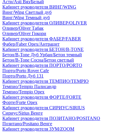
Асти/Asti Вяз/Белый
Кабинет руководителя ВИНГ/WING
Винг/Wing Светлый дуб
Винг/Wing Темный дуб
Кабинет руководителя ОЛИВЕР/OLIVER
Оливер/Oliver Табак
Оливер/Oliver Гикори
Кабинет руководителя ФАБЕР/FABER
Фабер/Faber Орех/Антрацит
Кабинет руководителя БЕТОН/B-TONE
Бетон/B-Tone Дуб Урбан/Бетон темный
Бетон/B-Tone Сосна/Бетон светлый
Кабинет руководителя ПОРТО/PORTO
Порто/Porto Rover Cafe
Порто/Porto Дуб 131
Кабинет руководителя ТЕМПИО/TEMPIO
Темпио/Tempio Палисандр
Темпио/Tempio Орех
Кабинет руководителя ФОРТЕ/FORTE
Форте/Forte Орех
Кабинет руководителя СИРИУС/SIRIUS
Сириус/Sirius Венге
Кабинет руководителя ПОЗИТАНО/POSITANO
Позитано/Positano Венге
Кабинет руководителя ЗУМ/ZOOM