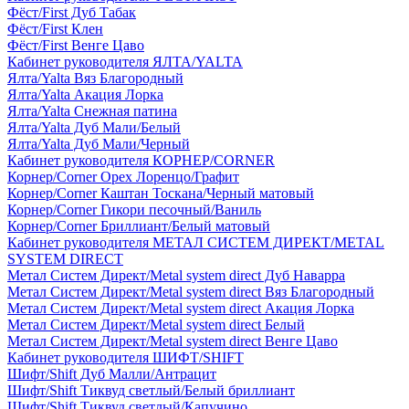
Фёст/First Дуб Табак
Фёст/First Клен
Фёст/First Венге Цаво
Кабинет руководителя ЯЛТА/YALTA
Ялта/Yalta Вяз Благородный
Ялта/Yalta Акация Лорка
Ялта/Yalta Снежная патина
Ялта/Yalta Дуб Мали/Белый
Ялта/Yalta Дуб Мали/Черный
Кабинет руководителя КОРНЕР/CORNER
Корнер/Corner Орех Лоренцо/Графит
Корнер/Corner Каштан Тоскана/Черный матовый
Корнер/Corner Гикори песочный/Ваниль
Корнер/Corner Бриллиант/Белый матовый
Кабинет руководителя МЕТАЛ СИСТЕМ ДИРЕКТ/METAL
SYSTEM DIRECT
Метал Систем Директ/Metal system direct Дуб Наварра
Метал Систем Директ/Metal system direct Вяз Благородный
Метал Систем Директ/Metal system direct Акация Лорка
Метал Систем Директ/Metal system direct Белый
Метал Систем Директ/Metal system direct Венге Цаво
Кабинет руководителя ШИФТ/SHIFT
Шифт/Shift Дуб Малли/Антрацит
Шифт/Shift Тиквуд светлый/Белый бриллиант
Шифт/Shift Тиквуд светлый/Капучино