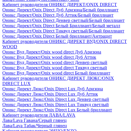
Кабинет руководителя ОНИКС ДИРЕКТ/ONIX DIRECT
Оникс Директ/Onix Direct Дуб Аризона/Белый бриллиант
Оникс Директ/Onix Direct Дуб Аттик/Белый бриллиант
Оникс Директ/Onix Direct Денвер светлый/Белый бриллиант
Оникс Директ/Onix Direct Белый Бриллиант/Белый металл
Оникс Директ/Onix Direct Тиквуд светлый/Белый бриллиант
Оникс Директ/Onix Direct Белый бриллиант/Антрацит
Кабинет руководителя ОНИКС ДИРЕКТ ВУД/ONIX DIRECT
WOOD
Оникс Вуд Директ/Onix wood direct Дуб Аризона
Оникс Вуд Директ/Onix wood direct Дуб Аттик
Оникс Вуд Директ/Onix wood direct Денвер светлый
Оникс Вуд Директ/Onix wood direct Тиквуд светлый
Оникс Вуд Директ/Onix wood direct Белый бриллиант
Кабинет руководителя ОНИКС ДИРЕКТ ЛЮКС/ONIX
DIRECT LUX
Оникс Директ Люкс/Onix Direct Lux Дуб Аризона
Оникс Директ Люкс/Onix Direct Lux Дуб Аттик
Оникс Директ Люкс/Onix Direct Lux Денвер светлый
Оникс Директ Люкс/Onix Direct Lux Тиквуд светлый
Оникс Директ Люкс/Onix Direct Lux Белый бриллиант
Кабинет руководителя ЛАВА/LAVA
Лава/Lava Гавана/Серый глянец
Лава/Lava Табак/Черный глянец
Кабинет руководителя ЭНЦО/ENZO