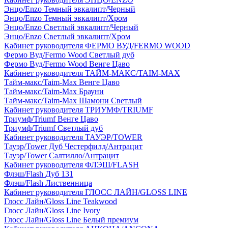
Энцо/Enzo Темный эвкалипт/Черный
Энцо/Enzo Темный эвкалипт/Хром
Энцо/Enzo Светлый эвкалипт/Черный
Энцо/Enzo Светлый эвкалипт/Хром
Кабинет руководителя ФЕРМО ВУД/FERMO WOOD
Фермо Вуд/Fermo Wood Светлый дуб
Фермо Вуд/Fermo Wood Венге Цаво
Кабинет руководителя ТАЙМ-МАКС/TAIM-MAX
Тайм-макс/Taim-Max Венге Цаво
Тайм-макс/Taim-Max Брауни
Тайм-макс/Taim-Max Шамони Светлый
Кабинет руководителя ТРИУМФ/TRIUMF
Триумф/Triumf Венге Цаво
Триумф/Triumf Светлый дуб
Кабинет руководителя ТАУЭР/TOWER
Тауэр/Tower Дуб Честерфилд/Антрацит
Тауэр/Tower Салтилло/Антрацит
Кабинет руководителя ФЛЭШ/FLASH
Флэш/Flash Дуб 131
Флэш/Flash Лиственница
Кабинет руководителя ГЛОСС ЛАЙН/GLOSS LINE
Глосс Лайн/Gloss Line Teakwood
Глосс Лайн/Gloss Line Ivory
Глосс Лайн/Gloss Line Белый премиум