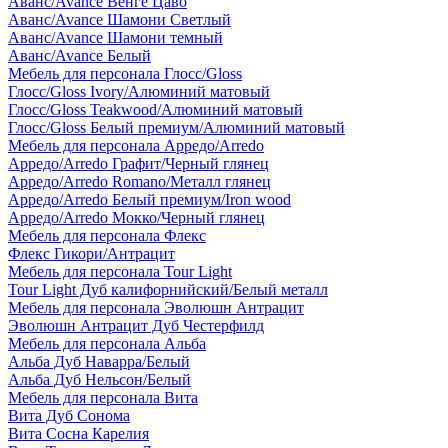
Аванс/Avance Венге Цаво
Аванс/Avance Шамони Светлый
Аванс/Avance Шамони темный
Аванс/Avance Белый
Мебель для персонала Глосс/Gloss
Глосс/Gloss Ivory/Алюминий матовый
Глосс/Gloss Teakwood/Алюминий матовый
Глосс/Gloss Белый премиум/Алюминий матовый
Мебель для персонала Арредо/Arredo
Арредо/Arredo Графит/Черный глянец
Арредо/Arredo Romano/Металл глянец
Арредо/Arredo Белый премиум/Iron wood
Арредо/Arredo Мокко/Черный глянец
Мебель для персонала Флекс
Флекс Гикори/Антрацит
Мебель для персонала Tour Light
Tour Light Дуб калифорнийский/Белый металл
Мебель для персонала Эволюшн Антрацит
Эволюшн Антрацит Дуб Честерфилд
Мебель для персонала Альба
Альба Дуб Наварра/Белый
Альба Дуб Нельсон/Белый
Мебель для персонала Вита
Вита Дуб Сонома
Вита Сосна Карелия