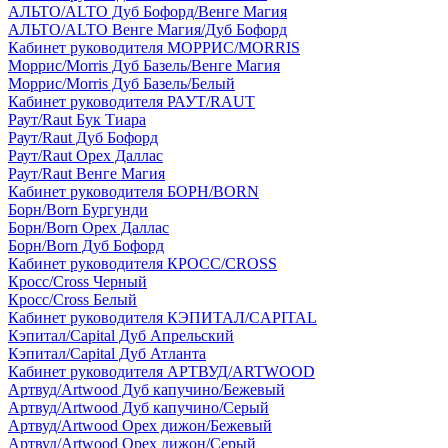
АЛЬТО/ALTO Дуб Бофорд/Венге Магия
АЛЬТО/ALTO Венге Магия/Дуб Бофорд
Кабинет руководителя МОРРИС/MORRIS
Моррис/Morris Дуб Базель/Венге Магия
Моррис/Morris Дуб Базель/Белый
Кабинет руководителя РАУТ/RAUT
Раут/Raut Бук Тиара
Раут/Raut Дуб Бофорд
Раут/Raut Орех Даллас
Раут/Raut Венге Магия
Кабинет руководителя БОРН/BORN
Борн/Born Бургунди
Борн/Born Орех Даллас
Борн/Born Дуб Бофорд
Кабинет руководителя КРОСС/CROSS
Кросс/Cross Черный
Кросс/Cross Белый
Кабинет руководителя КЭПИТАЛ/CAPITAL
Кэпитал/Capital Дуб Апрельский
Кэпитал/Capital Дуб Атланта
Кабинет руководителя АРТВУД/ARTWOOD
Артвуд/Artwood Дуб капучино/Бежевый
Артвуд/Artwood Дуб капучино/Серый
Артвуд/Artwood Орех дижон/Бежевый
Артвуд/Artwood Орех дижон/Серый