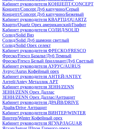
Кабинет руководителя КОНЦЕПТ/CONCEPT
Концепт/Concept Дуб капучино/Серый
Концепт/Concept Дуб капучино/Бежевый
Кабинет руководителя КВАРТЦ/QUARTZ
Квартц/Quartz Орех американский/Графит
Кабинет руководителя СОЛИД/SOLID
Солид/Solid Вяз
Солид/Solid Дуб шамони светлый
Солид/Solid Орех селект
Кабинет руководителя ФРЕСКО/FRESCO
Фреско/Fresco Базальт/Дуб Темный
Фреско/Fresco Белый бриллиант/Дуб Светлый
Кабинет руководителя АУРУС/AURUS
Аурус/Aurus Кофейный орех
Кабинет руководителя АНТЕЙ/ANTEY
Антей/Antey Металлик АРТ
Кабинет руководителя ЗЕНН/ZENN
ЗЕНН/ZENN Орех Даллас
ЗЕНН/ZENN Орех Даллас/Антрацит
Кабинет руководителя ДРАЙВ/DRIVE
Драйв/Drive Антрацит
Кабинет руководителя ВИНТЕР/WINTER
Винтер/Winter Кофейный орех
Кабинет руководителя ЯГУАР/JAGUAR
Ягуар/Jaguar Шпон Горного ореха