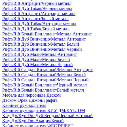
Рифт/Rift Антрацит/Черный металл
Рифт/Rift Дуб Табак/Черный металл
Рифт/Rift Антрацит/Антрацит металл
Рифт/Rift Антрацит/Белый металл
Рифт/Rift Дуб Табак/Антрацит металл
Рифт/Rift Дуб Табак/Белый металл
Рифт/Rift Белый Бриллиант/Металл Антрацит
Рифт/Rift Дуб Винченцо/Металл Антрацит
Рифт/Rift Дуб Винченцо/Металл Белый
Рифт/Rift Дуб Винченцо/Металл Черный
Рифт/Rift Дуб Мали/Металл Антрацит
Рифт/Rift Дуб Мали/Металл Белый
Рифт/Rift Дуб Мали/Металл Черный
Рифт/Rift Сандал Янтарный/Металл Антрацит
Рифт/Rift Сандал Янтарный/Металл Белый
Рифт/Rift Сандал Янтарный/Металл Черный
Рифт/Rift Белый Бриллиант/Черный металл
Рифт/Rift Белый Бриллиант/Белый металл
Мебель для персонала Дэском
Дэском Орех Дижон/Графит
Кабинет руководителя
Кабинет руководителя КИУ ДМ/KYU DM
Киу Дм/Kyu Dm Дуб Кендал/Черный матовый
Киу Дм/Kyu Dm Акация/Белый
Кабинет руководителя ФЁСТ/FIRST