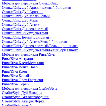
Мебель для персонала Оникс/Onix
Оникс/Onix Дуб Аризона/Белый бриллиант
Оникс/Onix Дуб Аризона
Оникс/Onix Дуб Мали/Белый
Оникс/Onix Дуб Мали
Оникс/Onix Дуб Аттик
Оникс/Onix Денвер светлый
Оникс/Onix Тиквуд светлый
Оникс/Onix Белый Бриллиант
Оникс/Onix Дуб Аттик/Белый бриллиант
Оникс/Onix Денвер светлый/Белый бриллиант
Оникс/Onix Тиквуд светлый/Белый бриллиант
Мебель для персонала Рива/Riva
Рива/Riva Антрацит
Рива/Riva Клен/Металлик
Рива/Riva Венге Цаво
Рива/Riva Клен
Рива/Riva Белый
Рива/Riva Орех Гварнери
Рива/Riva Серый
Мебель для персонала Стайл/Style
Стайл/Style Дуб Наварра
Стайл/Style Вяз благородный
Стайл/Style Акация Лорка
Стайл/Style Белый