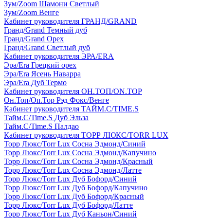
Зум/Zoom Шамони Светлый
Зум/Zoom Венге
Кабинет руководителя ГРАНД/GRAND
Гранд/Grand Темный дуб
Гранд/Grand Орех
Гранд/Grand Светлый дуб
Кабинет руководителя ЭРА/ERA
Эра/Era Грецкий орех
Эра/Era Ясень Наварра
Эра/Era Дуб Термо
Кабинет руководителя ОН.ТОП/ON.TOP
Он.Топ/On.Top Рэд Фокс/Венге
Кабинет руководителя ТАЙМ.С/TIME.S
Тайм.С/Time.S Дуб Эльза
Тайм.С/Time.S Палдао
Кабинет руководителя ТОРР ЛЮКС/TORR LUX
Торр Люкс/Torr Lux Сосна Эдмонд/Синий
Торр Люкс/Torr Lux Сосна Эдмонд/Капучино
Торр Люкс/Torr Lux Сосна Эдмонд/Красный
Торр Люкс/Torr Lux Сосна Эдмонд/Латте
Торр Люкс/Torr Lux Дуб Бофорд/Синий
Торр Люкс/Torr Lux Дуб Бофорд/Капучино
Торр Люкс/Torr Lux Дуб Бофорд/Красный
Торр Люкс/Torr Lux Дуб Бофорд/Латте
Торр Люкс/Torr Lux Дуб Каньон/Синий