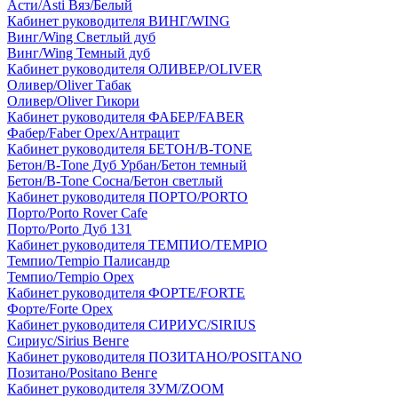
Асти/Asti Вяз/Белый
Кабинет руководителя ВИНГ/WING
Винг/Wing Светлый дуб
Винг/Wing Темный дуб
Кабинет руководителя ОЛИВЕР/OLIVER
Оливер/Oliver Табак
Оливер/Oliver Гикори
Кабинет руководителя ФАБЕР/FABER
Фабер/Faber Орех/Антрацит
Кабинет руководителя БЕТОН/B-TONE
Бетон/B-Tone Дуб Урбан/Бетон темный
Бетон/B-Tone Сосна/Бетон светлый
Кабинет руководителя ПОРТО/PORTO
Порто/Porto Rover Cafe
Порто/Porto Дуб 131
Кабинет руководителя ТЕМПИО/TEMPIO
Темпио/Tempio Палисандр
Темпио/Tempio Орех
Кабинет руководителя ФОРТЕ/FORTE
Форте/Forte Орех
Кабинет руководителя СИРИУС/SIRIUS
Сириус/Sirius Венге
Кабинет руководителя ПОЗИТАНО/POSITANO
Позитано/Positano Венге
Кабинет руководителя ЗУМ/ZOOM