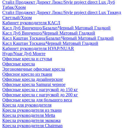
Стайл Проджект Директ Люкс/Style project direct Lux Дуб
Табак/Хром
Стайл Проджект Директ Люкс/Style project direct Lux Тиквуд
Светлый/Хром
Кабинет руководителя КАСЛ
Касл Дуб Винченцо/Базальт/Черный Матовый Гладкий
Касл Дуб Винченцо/Черный Матовый Гладкий
Касл Каштан Тоскана/Базальт/Черный Матовый Гладкий
Касл Каштан Тоскана/Черный Матовый Гладкий
Кабинет руководителя НУАР/NUAR
Нуар/Nuar Дуб Монте
Офисные кресла и стулья
Офисные кресла
Эргономичные офисные кресла
Офисное кресло из ткани
Офисные кресла дизайнерские
Офисные кресла Samurai черное
Офисные кресла с нагрузкой до 150 кг
Офисные кресла с нагрузкой до 200 кг
Офисные кресла для большого веса
Кресла для руководителя
Кресла руководителя из ткани
Кресла руководителя Metta
Кресла руководителя экокожа
Кресла руководителя Chairman