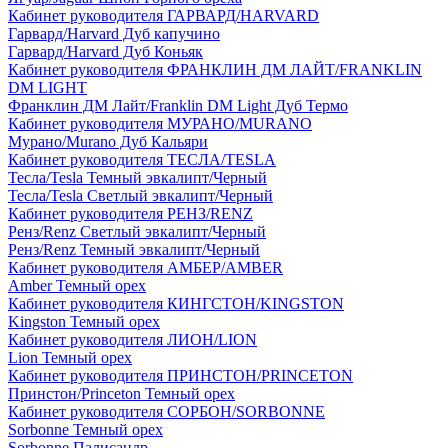
Кабинет руководителя ГАРВАРД/HARVARD
Гарвард/Harvard Дуб капучино
Гарвард/Harvard Дуб Коньяк
Кабинет руководителя ФРАНКЛИН ДМ ЛАЙТ/FRANKLIN
DM LIGHT
Франклин ДМ Лайт/Franklin DM Light Дуб Термо
Кабинет руководителя МУРАНО/MURANO
Мурано/Murano Дуб Кальяри
Кабинет руководителя ТЕСЛА/TESLA
Тесла/Tesla Темный эвкалипт/Черный
Тесла/Tesla Светлый эвкалипт/Черный
Кабинет руководителя РЕНЗ/RENZ
Ренз/Renz Светлый эвкалипт/Черный
Ренз/Renz Темный эвкалипт/Черный
Кабинет руководителя АМБЕР/AMBER
Amber Темный орех
Кабинет руководителя КИНГСТОН/KINGSTON
Kingston Темный орех
Кабинет руководителя ЛИОН/LION
Lion Темный орех
Кабинет руководителя ПРИНСТОН/PRINCETON
Принстон/Princeton Темный орех
Кабинет руководителя СОРБОН/SORBONNE
Sorbonne Темный орех
Sorbonne Палисандр