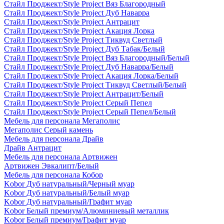
Стайл Проджект/Style Project Вяз Благородный
Стайл Проджект/Style Project Дуб Наварра
Стайл Проджект/Style Project Антрацит
Стайл Проджект/Style Project Акация Лорка
Стайл Проджект/Style Project Тиквуд Светлый
Стайл Проджект/Style Project Дуб Табак/Белый
Стайл Проджект/Style Project Вяз Благородный/Белый
Стайл Проджект/Style Project Дуб Наварра/Белый
Стайл Проджект/Style Project Акация Лорка/Белый
Стайл Проджект/Style Project Тиквуд Светлый/Белый
Стайл Проджект/Style Project Антрацит/Белый
Стайл Проджект/Style Project Серый Пепел
Стайл Проджект/Style Project Серый Пепел/Белый
Мебель для персонала Мегаполис
Мегаполис Серый камень
Мебель для персонала Драйв
Драйв Антрацит
Мебель для персонала Артвижен
Артвижен Эвкалипт/Белый
Мебель для персонала Кобор
Kobor Дуб натуральный/Черный муар
Kobor Дуб натуральный/Белый муар
Kobor Дуб натуральный/Графит муар
Kobor Белый премиум/Алюминиевый металлик
Kobor Белый премиум/Графит муар