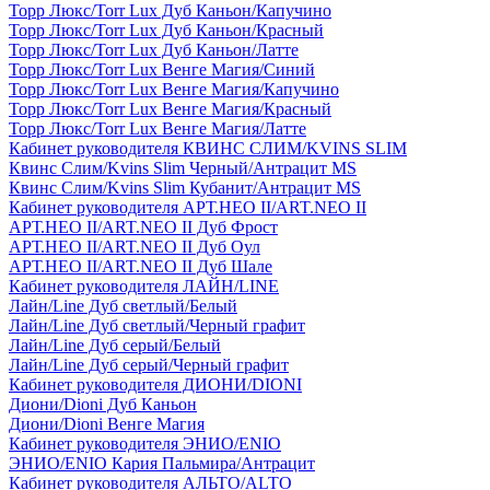
Торр Люкс/Torr Lux Дуб Каньон/Капучино
Торр Люкс/Torr Lux Дуб Каньон/Красный
Торр Люкс/Torr Lux Дуб Каньон/Латте
Торр Люкс/Torr Lux Венге Магия/Синий
Торр Люкс/Torr Lux Венге Магия/Капучино
Торр Люкс/Torr Lux Венге Магия/Красный
Торр Люкс/Torr Lux Венге Магия/Латте
Кабинет руководителя КВИНС СЛИМ/KVINS SLIM
Квинс Слим/Kvins Slim Черный/Антрацит MS
Квинс Слим/Kvins Slim Кубанит/Антрацит MS
Кабинет руководителя АРТ.НЕО II/ART.NEO II
АРТ.НЕО II/ART.NEO II Дуб Фрост
АРТ.НЕО II/ART.NEO II Дуб Оул
АРТ.НЕО II/ART.NEO II Дуб Шале
Кабинет руководителя ЛАЙН/LINE
Лайн/Line Дуб светлый/Белый
Лайн/Line Дуб светлый/Черный графит
Лайн/Line Дуб серый/Белый
Лайн/Line Дуб серый/Черный графит
Кабинет руководителя ДИОНИ/DIONI
Диони/Dioni Дуб Каньон
Диони/Dioni Венге Магия
Кабинет руководителя ЭНИО/ENIO
ЭНИО/ENIO Кария Пальмира/Антрацит
Кабинет руководителя АЛЬТО/ALTO