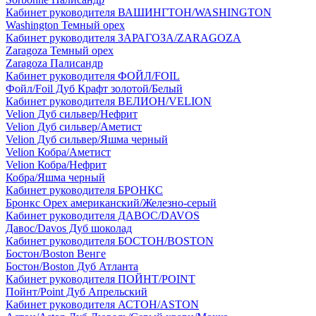
Кабинет руководителя ВАШИНГТОН/WASHINGTON
Washington Темный орех
Кабинет руководителя ЗАРАГОЗА/ZARAGOZA
Zaragoza Темный орех
Zaragoza Палисандр
Кабинет руководителя ФОЙЛ/FOIL
Фойл/Foil Дуб Крафт золотой/Белый
Кабинет руководителя ВЕЛИОН/VELION
Velion Дуб сильвер/Нефрит
Velion Дуб сильвер/Аметист
Velion Дуб сильвер/Яшма черный
Velion Кобра/Аметист
Velion Кобра/Нефрит
Кобра/Яшма черный
Кабинет руководителя БРОНКС
Бронкс Орех американский/Железно-серый
Кабинет руководителя ДАВОС/DAVOS
Давос/Davos Дуб шоколад
Кабинет руководителя БОСТОН/BOSTON
Бостон/Boston Венге
Бостон/Boston Дуб Атланта
Кабинет руководителя ПОЙНТ/POINT
Пойнт/Point Дуб Апрельский
Кабинет руководителя АСТОН/ASTON