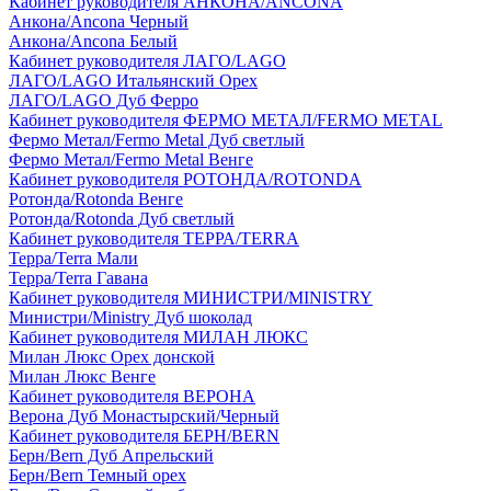
Кабинет руководителя АНКОНА/ANCONA
Анкона/Ancona Черный
Анкона/Ancona Белый
Кабинет руководителя ЛАГО/LAGO
ЛАГО/LAGO Итальянский Орех
ЛАГО/LAGO Дуб Ферро
Кабинет руководителя ФЕРМО МЕТАЛ/FERMO METAL
Фермо Метал/Fermo Metal Дуб светлый
Фермо Метал/Fermo Metal Венге
Кабинет руководителя РОТОНДА/ROTONDA
Ротонда/Rotonda Венге
Ротонда/Rotonda Дуб светлый
Кабинет руководителя ТЕРРА/TERRA
Терра/Terra Мали
Терра/Terra Гавана
Кабинет руководителя МИНИСТРИ/MINISTRY
Министри/Ministry Дуб шоколад
Кабинет руководителя МИЛАН ЛЮКС
Милан Люкс Орех донской
Милан Люкс Венге
Кабинет руководителя ВЕРОНА
Верона Дуб Монастырский/Черный
Кабинет руководителя БЕРН/BERN
Берн/Bern Дуб Апрельский
Берн/Bern Темный орех