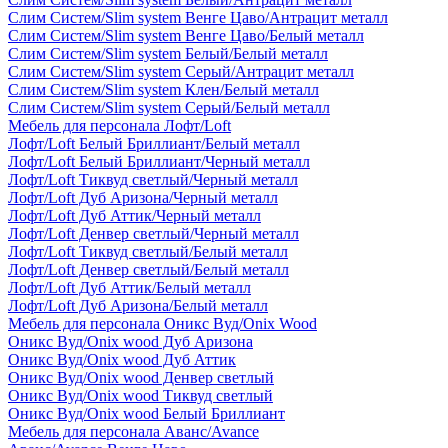
Слим Систем/Slim system Венге Цаво/Антрацит металл
Слим Систем/Slim system Венге Цаво/Белый металл
Слим Систем/Slim system Белый/Белый металл
Слим Систем/Slim system Серый/Антрацит металл
Слим Систем/Slim system Клен/Белый металл
Слим Систем/Slim system Серый/Белый металл
Мебель для персонала Лофт/Loft
Лофт/Loft Белый Бриллиант/Белый металл
Лофт/Loft Белый Бриллиант/Черный металл
Лофт/Loft Тиквуд светлый/Черный металл
Лофт/Loft Дуб Аризона/Черный металл
Лофт/Loft Дуб Аттик/Черный металл
Лофт/Loft Денвер светлый/Черный металл
Лофт/Loft Тиквуд светлый/Белый металл
Лофт/Loft Денвер светлый/Белый металл
Лофт/Loft Дуб Аттик/Белый металл
Лофт/Loft Дуб Аризона/Белый металл
Мебель для персонала Оникс Вуд/Onix Wood
Оникс Вуд/Onix wood Дуб Аризона
Оникс Вуд/Onix wood Дуб Аттик
Оникс Вуд/Onix wood Денвер светлый
Оникс Вуд/Onix wood Тиквуд светлый
Оникс Вуд/Onix wood Белый Бриллиант
Мебель для персонала Аванс/Avance