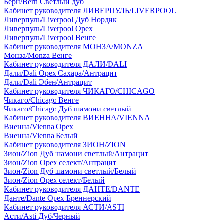
Берн/Bern Светлый дуб
Кабинет руководителя ЛИВЕРПУЛЬ/LIVERPOOL
Ливерпуль/Liverpool Дуб Нордик
Ливерпуль/Liverpool Орех
Ливерпуль/Liverpool Венге
Кабинет руководителя МОНЗА/MONZA
Монза/Monza Венге
Кабинет руководителя ДАЛИ/DALI
Дали/Dali Орех Cахара/Антрацит
Дали/Dali Эбен/Антрацит
Кабинет руководителя ЧИКАГО/CHICAGO
Чикаго/Chicago Венге
Чикаго/Chicago Дуб шамони светлый
Кабинет руководителя ВИЕННА/VIENNA
Виенна/Vienna Орех
Виенна/Vienna Белый
Кабинет руководителя ЗИОН/ZION
Зион/Zion Дуб шамони светлый/Антрацит
Зион/Zion Орех селект/Антрацит
Зион/Zion Дуб шамони светлый/Белый
Зион/Zion Орех селект/Белый
Кабинет руководителя ДАНТЕ/DANTE
Данте/Dante Орех Бреннерский
Кабинет руководителя АСТИ/ASTI
Асти/Asti Дуб/Черный