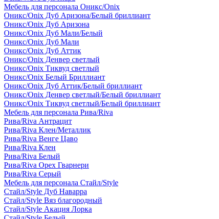
Мебель для персонала Оникс/Onix
Оникс/Onix Дуб Аризона/Белый бриллиант
Оникс/Onix Дуб Аризона
Оникс/Onix Дуб Мали/Белый
Оникс/Onix Дуб Мали
Оникс/Onix Дуб Аттик
Оникс/Onix Денвер светлый
Оникс/Onix Тиквуд светлый
Оникс/Onix Белый Бриллиант
Оникс/Onix Дуб Аттик/Белый бриллиант
Оникс/Onix Денвер светлый/Белый бриллиант
Оникс/Onix Тиквуд светлый/Белый бриллиант
Мебель для персонала Рива/Riva
Рива/Riva Антрацит
Рива/Riva Клен/Металлик
Рива/Riva Венге Цаво
Рива/Riva Клен
Рива/Riva Белый
Рива/Riva Орех Гварнери
Рива/Riva Серый
Мебель для персонала Стайл/Style
Стайл/Style Дуб Наварра
Стайл/Style Вяз благородный
Стайл/Style Акация Лорка
Стайл/Style Белый