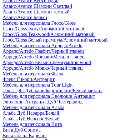
Аванс/Avance Венге Цаво
Аванс/Avance Шамони Светлый
Аванс/Avance Шамони темный
Аванс/Avance Белый
Мебель для персонала Глосс/Gloss
Глосс/Gloss Ivory/Алюминий матовый
Глосс/Gloss Teakwood/Алюминий матовый
Глосс/Gloss Белый премиум/Алюминий матовый
Мебель для персонала Арредо/Arredo
Арредо/Arredo Графит/Черный глянец
Арредо/Arredo Romano/Металл глянец
Арредо/Arredo Белый премиум/Iron wood
Арредо/Arredo Мокко/Черный глянец
Мебель для персонала Флекс
Флекс Гикори/Антрацит
Мебель для персонала Tour Light
Tour Light Дуб калифорнийский/Белый металл
Мебель для персонала Эволюшн Антрацит
Эволюшн Антрацит Дуб Честерфилд
Мебель для персонала Альба
Альба Дуб Наварра/Белый
Альба Дуб Нельсон/Белый
Мебель для персонала Вита
Вита Дуб Сонома
Вита Сосна Карелия