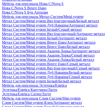
Мебель для персонала Нова С/Nova S
Нова С/Nova S Венге Цаво
Нова С/Nova S Бук Артизан
Мебель для персонала Метал Систем/Metal system
Метал Систем/Metal system Вяз благородный/Белый металл
Метал Систем/Metal system Дуб Наварра/Антрацит металл
Метал Систем/Metal system Белый/Серый металл
Метал Систем/Metal system Вяз благородный/Антрацит металл
Метал Систем/Metal system Белый/Антрацит металл
Метал Систем/Metal system Венге Цаво/Антрацит металл
Метал Систем/Metal system Венге Цаво/Белый металл
Метал Систем/Metal system Акация Лорка/Антрацит металл
Метал Систем/Metal system Акация Лорка/Серый металл
Метал Систем/Metal system Акация Лорка/Белый металл
Метал Систем/Metal system Венге Цаво/Серый металл
Метал Систем/Metal system Вяз благородный/Серый металл
Метал Систем/Metal system Дуб Наварра/Белый металл
Метал Систем/Metal system Дуб Наварра/Серый металл
Метал Систем/Metal system Белый/Белый металл
Мебель для персонала Эстетика/Estetica
Эстетика/Estetica Капучино/Латте
Эстетика/Estetica Сатин/Латте
Мебель для персонала Слим Систем/Slim system
Слим Систем/Slim system Клен/Антрацит металл
Слим Систем/Slim system Белый/Антрацит металл