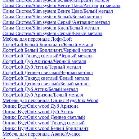
Слим Систем/Slim system Венге Цаво/Антрацит металл
Слим Систем/Slim system Венге Цаво/Белый металл
Слим Систем/Slim system Белый/Белый металл
Слим Систем/Slim system Серый/Антрацит металл
Слим Систем/Slim system Клен/Белый металл
Слим Систем/Slim system Серый/Белый металл
Мебель для персонала Лофт/Loft
Лофт/Loft Белый Бриллиант/Белый металл
Лофт/Loft Белый Бриллиант/Черный металл
Лофт/Loft Тиквуд светлый/Черный металл
Лофт/Loft Дуб Аризона/Черный металл
Лофт/Loft Дуб Аттик/Черный металл
Лофт/Loft Денвер светлый/Черный металл
Лофт/Loft Тиквуд светлый/Белый металл
Лофт/Loft Денвер светлый/Белый металл
Лофт/Loft Дуб Аттик/Белый металл
Лофт/Loft Дуб Аризона/Белый металл
Мебель для персонала Оникс Вуд/Onix Wood
Оникс Вуд/Onix wood Дуб Аризона
Оникс Вуд/Onix wood Дуб Аттик
Оникс Вуд/Onix wood Денвер светлый
Оникс Вуд/Onix wood Тиквуд светлый
Оникс Вуд/Onix wood Белый Бриллиант
Мебель для персонала Аванс/Avance