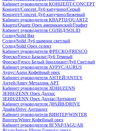
Кабинет руководителя КОНЦЕПТ/CONCEPT
Концепт/Concept Дуб капучино/Серый
Концепт/Concept Дуб капучино/Бежевый
Кабинет руководителя КВАРТЦ/QUARTZ
Квартц/Quartz Орех американский/Графит
Кабинет руководителя СОЛИД/SOLID
Солид/Solid Вяз
Солид/Solid Дуб шамони светлый
Солид/Solid Орех селект
Кабинет руководителя ФРЕСКО/FRESCO
Фреско/Fresco Базальт/Дуб Темный
Фреско/Fresco Белый бриллиант/Дуб Светлый
Кабинет руководителя АУРУС/AURUS
Аурус/Aurus Кофейный орех
Кабинет руководителя АНТЕЙ/ANTEY
Антей/Antey Металлик АРТ
Кабинет руководителя ЗЕНН/ZENN
ЗЕНН/ZENN Орех Даллас
ЗЕНН/ZENN Орех Даллас/Антрацит
Кабинет руководителя ДРАЙВ/DRIVE
Драйв/Drive Антрацит
Кабинет руководителя ВИНТЕР/WINTER
Винтер/Winter Кофейный орех
Кабинет руководителя ЯГУАР/JAGUAR
Ягуар/Jaguar Шпон Горного ореха