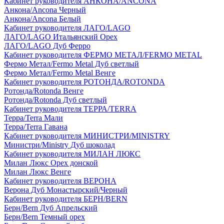
Кабинет руководителя АНКОНА/ANCONA
Анкона/Ancona Черный
Анкона/Ancona Белый
Кабинет руководителя ЛАГО/LAGO
ЛАГО/LAGO Итальянский Орех
ЛАГО/LAGO Дуб Ферро
Кабинет руководителя ФЕРМО МЕТАЛ/FERMO METAL
Фермо Метал/Fermo Metal Дуб светлый
Фермо Метал/Fermo Metal Венге
Кабинет руководителя РОТОНДА/ROTONDA
Ротонда/Rotonda Венге
Ротонда/Rotonda Дуб светлый
Кабинет руководителя ТЕРРА/TERRA
Терра/Terra Мали
Терра/Terra Гавана
Кабинет руководителя МИНИСТРИ/MINISTRY
Министри/Ministry Дуб шоколад
Кабинет руководителя МИЛАН ЛЮКС
Милан Люкс Орех донской
Милан Люкс Венге
Кабинет руководителя ВЕРОНА
Верона Дуб Монастырский/Черный
Кабинет руководителя БЕРН/BERN
Берн/Bern Дуб Апрельский
Берн/Bern Темный орех