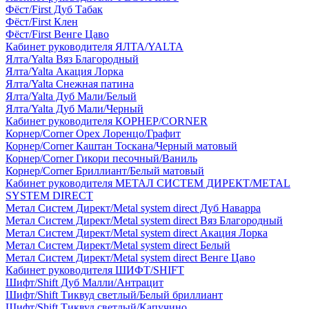
Фёст/First Дуб Табак
Фёст/First Клен
Фёст/First Венге Цаво
Кабинет руководителя ЯЛТА/YALTA
Ялта/Yalta Вяз Благородный
Ялта/Yalta Акация Лорка
Ялта/Yalta Снежная патина
Ялта/Yalta Дуб Мали/Белый
Ялта/Yalta Дуб Мали/Черный
Кабинет руководителя КОРНЕР/CORNER
Корнер/Corner Орех Лоренцо/Графит
Корнер/Corner Каштан Тоскана/Черный матовый
Корнер/Corner Гикори песочный/Ваниль
Корнер/Corner Бриллиант/Белый матовый
Кабинет руководителя МЕТАЛ СИСТЕМ ДИРЕКТ/METAL
SYSTEM DIRECT
Метал Систем Директ/Metal system direct Дуб Наварра
Метал Систем Директ/Metal system direct Вяз Благородный
Метал Систем Директ/Metal system direct Акация Лорка
Метал Систем Директ/Metal system direct Белый
Метал Систем Директ/Metal system direct Венге Цаво
Кабинет руководителя ШИФТ/SHIFT
Шифт/Shift Дуб Малли/Антрацит
Шифт/Shift Тиквуд светлый/Белый бриллиант
Шифт/Shift Тиквуд светлый/Капучино