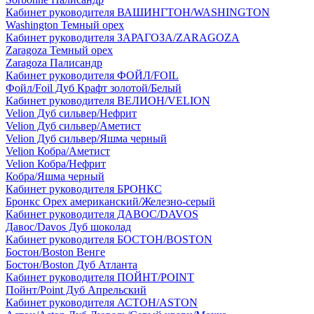
Кабинет руководителя ВАШИНГТОН/WASHINGTON
Washington Темный орех
Кабинет руководителя ЗАРАГОЗА/ZARAGOZA
Zaragoza Темный орех
Zaragoza Палисандр
Кабинет руководителя ФОЙЛ/FOIL
Фойл/Foil Дуб Крафт золотой/Белый
Кабинет руководителя ВЕЛИОН/VELION
Velion Дуб сильвер/Нефрит
Velion Дуб сильвер/Аметист
Velion Дуб сильвер/Яшма черный
Velion Кобра/Аметист
Velion Кобра/Нефрит
Кобра/Яшма черный
Кабинет руководителя БРОНКС
Бронкс Орех американский/Железно-серый
Кабинет руководителя ДАВОС/DAVOS
Давос/Davos Дуб шоколад
Кабинет руководителя БОСТОН/BOSTON
Бостон/Boston Венге
Бостон/Boston Дуб Атланта
Кабинет руководителя ПОЙНТ/POINT
Пойнт/Point Дуб Апрельский
Кабинет руководителя АСТОН/ASTON