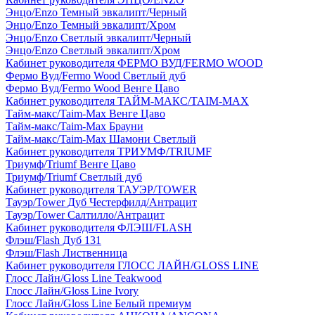
Энцо/Enzo Темный эвкалипт/Черный
Энцо/Enzo Темный эвкалипт/Хром
Энцо/Enzo Светлый эвкалипт/Черный
Энцо/Enzo Светлый эвкалипт/Хром
Кабинет руководителя ФЕРМО ВУД/FERMO WOOD
Фермо Вуд/Fermo Wood Светлый дуб
Фермо Вуд/Fermo Wood Венге Цаво
Кабинет руководителя ТАЙМ-МАКС/TAIM-MAX
Тайм-макс/Taim-Max Венге Цаво
Тайм-макс/Taim-Max Брауни
Тайм-макс/Taim-Max Шамони Светлый
Кабинет руководителя ТРИУМФ/TRIUMF
Триумф/Triumf Венге Цаво
Триумф/Triumf Светлый дуб
Кабинет руководителя ТАУЭР/TOWER
Тауэр/Tower Дуб Честерфилд/Антрацит
Тауэр/Tower Салтилло/Антрацит
Кабинет руководителя ФЛЭШ/FLASH
Флэш/Flash Дуб 131
Флэш/Flash Лиственница
Кабинет руководителя ГЛОСС ЛАЙН/GLOSS LINE
Глосс Лайн/Gloss Line Teakwood
Глосс Лайн/Gloss Line Ivory
Глосс Лайн/Gloss Line Белый премиум