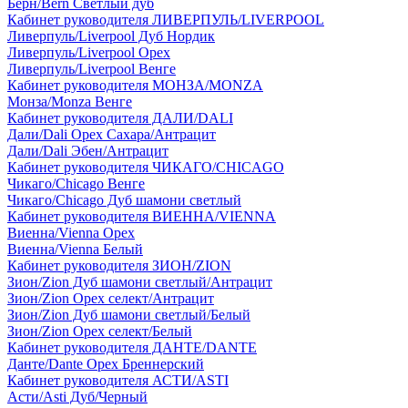
Берн/Bern Светлый дуб
Кабинет руководителя ЛИВЕРПУЛЬ/LIVERPOOL
Ливерпуль/Liverpool Дуб Нордик
Ливерпуль/Liverpool Орех
Ливерпуль/Liverpool Венге
Кабинет руководителя МОНЗА/MONZA
Монза/Monza Венге
Кабинет руководителя ДАЛИ/DALI
Дали/Dali Орех Cахара/Антрацит
Дали/Dali Эбен/Антрацит
Кабинет руководителя ЧИКАГО/CHICAGO
Чикаго/Chicago Венге
Чикаго/Chicago Дуб шамони светлый
Кабинет руководителя ВИЕННА/VIENNA
Виенна/Vienna Орех
Виенна/Vienna Белый
Кабинет руководителя ЗИОН/ZION
Зион/Zion Дуб шамони светлый/Антрацит
Зион/Zion Орех селект/Антрацит
Зион/Zion Дуб шамони светлый/Белый
Зион/Zion Орех селект/Белый
Кабинет руководителя ДАНТЕ/DANTE
Данте/Dante Орех Бреннерский
Кабинет руководителя АСТИ/ASTI
Асти/Asti Дуб/Черный