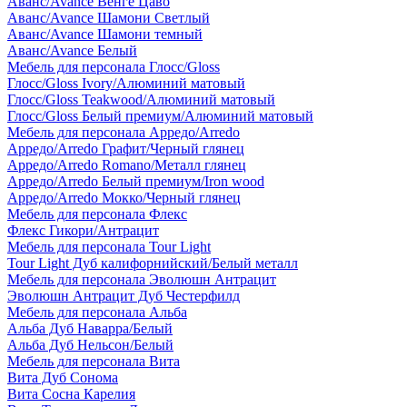
Аванс/Avance Венге Цаво
Аванс/Avance Шамони Светлый
Аванс/Avance Шамони темный
Аванс/Avance Белый
Мебель для персонала Глосс/Gloss
Глосс/Gloss Ivory/Алюминий матовый
Глосс/Gloss Teakwood/Алюминий матовый
Глосс/Gloss Белый премиум/Алюминий матовый
Мебель для персонала Арредо/Arredo
Арредо/Arredo Графит/Черный глянец
Арредо/Arredo Romano/Металл глянец
Арредо/Arredo Белый премиум/Iron wood
Арредо/Arredo Мокко/Черный глянец
Мебель для персонала Флекс
Флекс Гикори/Антрацит
Мебель для персонала Tour Light
Tour Light Дуб калифорнийский/Белый металл
Мебель для персонала Эволюшн Антрацит
Эволюшн Антрацит Дуб Честерфилд
Мебель для персонала Альба
Альба Дуб Наварра/Белый
Альба Дуб Нельсон/Белый
Мебель для персонала Вита
Вита Дуб Сонома
Вита Сосна Карелия