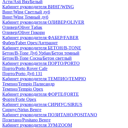
Асти/Asti Вяз/Белый
Кабинет руководителя ВИНГ/WING
Винг/Wing Светлый дуб
Винг/Wing Темный дуб
Кабинет руководителя ОЛИВЕР/OLIVER
Оливер/Oliver Табак
Оливер/Oliver Гикори
Кабинет руководителя ФАБЕР/FABER
Фабер/Faber Орех/Антрацит
Кабинет руководителя БЕТОН/B-TONE
Бетон/B-Tone Дуб Урбан/Бетон темный
Бетон/B-Tone Сосна/Бетон светлый
Кабинет руководителя ПОРТО/PORTO
Порто/Porto Rover Cafe
Порто/Porto Дуб 131
Кабинет руководителя ТЕМПИО/TEMPIO
Темпио/Tempio Палисандр
Темпио/Tempio Орех
Кабинет руководителя ФОРТЕ/FORTE
Форте/Forte Орех
Кабинет руководителя СИРИУС/SIRIUS
Сириус/Sirius Венге
Кабинет руководителя ПОЗИТАНО/POSITANO
Позитано/Positano Венге
Кабинет руководителя ЗУМ/ZOOM