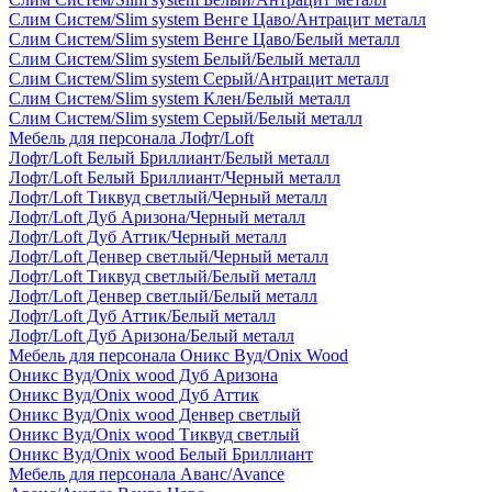
Слим Систем/Slim system Венге Цаво/Антрацит металл
Слим Систем/Slim system Венге Цаво/Белый металл
Слим Систем/Slim system Белый/Белый металл
Слим Систем/Slim system Серый/Антрацит металл
Слим Систем/Slim system Клен/Белый металл
Слим Систем/Slim system Серый/Белый металл
Мебель для персонала Лофт/Loft
Лофт/Loft Белый Бриллиант/Белый металл
Лофт/Loft Белый Бриллиант/Черный металл
Лофт/Loft Тиквуд светлый/Черный металл
Лофт/Loft Дуб Аризона/Черный металл
Лофт/Loft Дуб Аттик/Черный металл
Лофт/Loft Денвер светлый/Черный металл
Лофт/Loft Тиквуд светлый/Белый металл
Лофт/Loft Денвер светлый/Белый металл
Лофт/Loft Дуб Аттик/Белый металл
Лофт/Loft Дуб Аризона/Белый металл
Мебель для персонала Оникс Вуд/Onix Wood
Оникс Вуд/Onix wood Дуб Аризона
Оникс Вуд/Onix wood Дуб Аттик
Оникс Вуд/Onix wood Денвер светлый
Оникс Вуд/Onix wood Тиквуд светлый
Оникс Вуд/Onix wood Белый Бриллиант
Мебель для персонала Аванс/Avance