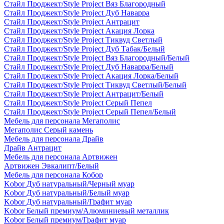
Стайл Проджект/Style Project Вяз Благородный
Стайл Проджект/Style Project Дуб Наварра
Стайл Проджект/Style Project Антрацит
Стайл Проджект/Style Project Акация Лорка
Стайл Проджект/Style Project Тиквуд Светлый
Стайл Проджект/Style Project Дуб Табак/Белый
Стайл Проджект/Style Project Вяз Благородный/Белый
Стайл Проджект/Style Project Дуб Наварра/Белый
Стайл Проджект/Style Project Акация Лорка/Белый
Стайл Проджект/Style Project Тиквуд Светлый/Белый
Стайл Проджект/Style Project Антрацит/Белый
Стайл Проджект/Style Project Серый Пепел
Стайл Проджект/Style Project Серый Пепел/Белый
Мебель для персонала Мегаполис
Мегаполис Серый камень
Мебель для персонала Драйв
Драйв Антрацит
Мебель для персонала Артвижен
Артвижен Эвкалипт/Белый
Мебель для персонала Кобор
Kobor Дуб натуральный/Черный муар
Kobor Дуб натуральный/Белый муар
Kobor Дуб натуральный/Графит муар
Kobor Белый премиум/Алюминиевый металлик
Kobor Белый премиум/Графит муар