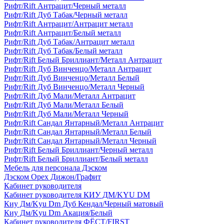
Рифт/Rift Антрацит/Черный металл
Рифт/Rift Дуб Табак/Черный металл
Рифт/Rift Антрацит/Антрацит металл
Рифт/Rift Антрацит/Белый металл
Рифт/Rift Дуб Табак/Антрацит металл
Рифт/Rift Дуб Табак/Белый металл
Рифт/Rift Белый Бриллиант/Металл Антрацит
Рифт/Rift Дуб Винченцо/Металл Антрацит
Рифт/Rift Дуб Винченцо/Металл Белый
Рифт/Rift Дуб Винченцо/Металл Черный
Рифт/Rift Дуб Мали/Металл Антрацит
Рифт/Rift Дуб Мали/Металл Белый
Рифт/Rift Дуб Мали/Металл Черный
Рифт/Rift Сандал Янтарный/Металл Антрацит
Рифт/Rift Сандал Янтарный/Металл Белый
Рифт/Rift Сандал Янтарный/Металл Черный
Рифт/Rift Белый Бриллиант/Черный металл
Рифт/Rift Белый Бриллиант/Белый металл
Мебель для персонала Дэском
Дэском Орех Дижон/Графит
Кабинет руководителя
Кабинет руководителя КИУ ДМ/KYU DM
Киу Дм/Kyu Dm Дуб Кендал/Черный матовый
Киу Дм/Kyu Dm Акация/Белый
Кабинет руководителя ФЁСТ/FIRST