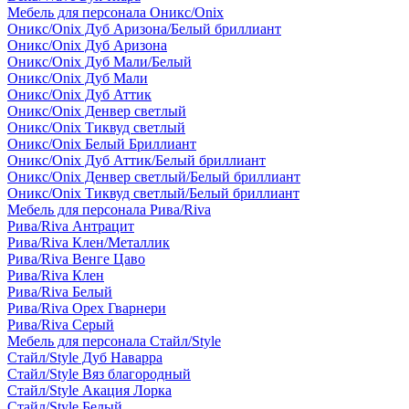
Мебель для персонала Оникс/Onix
Оникс/Onix Дуб Аризона/Белый бриллиант
Оникс/Onix Дуб Аризона
Оникс/Onix Дуб Мали/Белый
Оникс/Onix Дуб Мали
Оникс/Onix Дуб Аттик
Оникс/Onix Денвер светлый
Оникс/Onix Тиквуд светлый
Оникс/Onix Белый Бриллиант
Оникс/Onix Дуб Аттик/Белый бриллиант
Оникс/Onix Денвер светлый/Белый бриллиант
Оникс/Onix Тиквуд светлый/Белый бриллиант
Мебель для персонала Рива/Riva
Рива/Riva Антрацит
Рива/Riva Клен/Металлик
Рива/Riva Венге Цаво
Рива/Riva Клен
Рива/Riva Белый
Рива/Riva Орех Гварнери
Рива/Riva Серый
Мебель для персонала Стайл/Style
Стайл/Style Дуб Наварра
Стайл/Style Вяз благородный
Стайл/Style Акация Лорка
Стайл/Style Белый