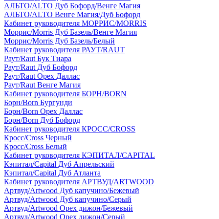
АЛЬТО/ALTO Дуб Бофорд/Венге Магия
АЛЬТО/ALTO Венге Магия/Дуб Бофорд
Кабинет руководителя МОРРИС/MORRIS
Моррис/Morris Дуб Базель/Венге Магия
Моррис/Morris Дуб Базель/Белый
Кабинет руководителя РАУТ/RAUT
Раут/Raut Бук Тиара
Раут/Raut Дуб Бофорд
Раут/Raut Орех Даллас
Раут/Raut Венге Магия
Кабинет руководителя БОРН/BORN
Борн/Born Бургунди
Борн/Born Орех Даллас
Борн/Born Дуб Бофорд
Кабинет руководителя КРОСС/CROSS
Кросс/Cross Черный
Кросс/Cross Белый
Кабинет руководителя КЭПИТАЛ/CAPITAL
Кэпитал/Capital Дуб Апрельский
Кэпитал/Capital Дуб Атланта
Кабинет руководителя АРТВУД/ARTWOOD
Артвуд/Artwood Дуб капучино/Бежевый
Артвуд/Artwood Дуб капучино/Серый
Артвуд/Artwood Орех дижон/Бежевый
Артвуд/Artwood Орех дижон/Серый