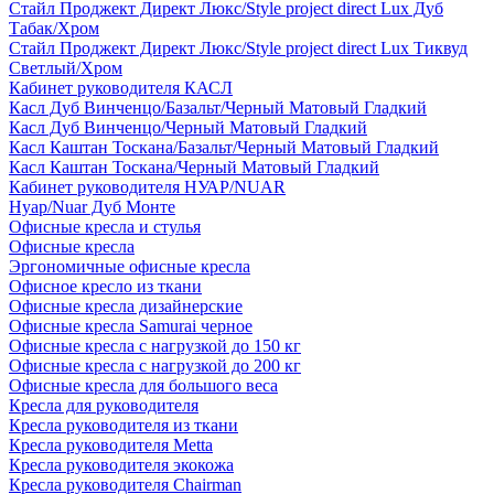
Стайл Проджект Директ Люкс/Style project direct Lux Дуб
Табак/Хром
Стайл Проджект Директ Люкс/Style project direct Lux Тиквуд
Светлый/Хром
Кабинет руководителя КАСЛ
Касл Дуб Винченцо/Базальт/Черный Матовый Гладкий
Касл Дуб Винченцо/Черный Матовый Гладкий
Касл Каштан Тоскана/Базальт/Черный Матовый Гладкий
Касл Каштан Тоскана/Черный Матовый Гладкий
Кабинет руководителя НУАР/NUAR
Нуар/Nuar Дуб Монте
Офисные кресла и стулья
Офисные кресла
Эргономичные офисные кресла
Офисное кресло из ткани
Офисные кресла дизайнерские
Офисные кресла Samurai черное
Офисные кресла с нагрузкой до 150 кг
Офисные кресла с нагрузкой до 200 кг
Офисные кресла для большого веса
Кресла для руководителя
Кресла руководителя из ткани
Кресла руководителя Metta
Кресла руководителя экокожа
Кресла руководителя Chairman