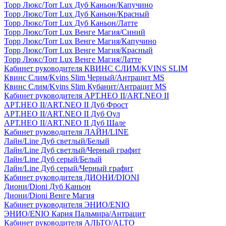
Торр Люкс/Torr Lux Дуб Каньон/Капучино
Торр Люкс/Torr Lux Дуб Каньон/Красный
Торр Люкс/Torr Lux Дуб Каньон/Латте
Торр Люкс/Torr Lux Венге Магия/Синий
Торр Люкс/Torr Lux Венге Магия/Капучино
Торр Люкс/Torr Lux Венге Магия/Красный
Торр Люкс/Torr Lux Венге Магия/Латте
Кабинет руководителя КВИНС СЛИМ/KVINS SLIM
Квинс Слим/Kvins Slim Черный/Антрацит MS
Квинс Слим/Kvins Slim Кубанит/Антрацит MS
Кабинет руководителя АРТ.НЕО II/ART.NEO II
АРТ.НЕО II/ART.NEO II Дуб Фрост
АРТ.НЕО II/ART.NEO II Дуб Оул
АРТ.НЕО II/ART.NEO II Дуб Шале
Кабинет руководителя ЛАЙН/LINE
Лайн/Line Дуб светлый/Белый
Лайн/Line Дуб светлый/Черный графит
Лайн/Line Дуб серый/Белый
Лайн/Line Дуб серый/Черный графит
Кабинет руководителя ДИОНИ/DIONI
Диони/Dioni Дуб Каньон
Диони/Dioni Венге Магия
Кабинет руководителя ЭНИО/ENIO
ЭНИО/ENIO Кария Пальмира/Антрацит
Кабинет руководителя АЛЬТО/ALTO