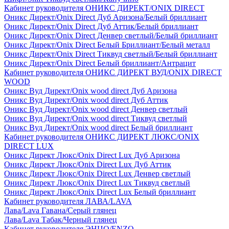
Кабинет руководителя ОНИКС ДИРЕКТ/ONIX DIRECT
Оникс Директ/Onix Direct Дуб Аризона/Белый бриллиант
Оникс Директ/Onix Direct Дуб Аттик/Белый бриллиант
Оникс Директ/Onix Direct Денвер светлый/Белый бриллиант
Оникс Директ/Onix Direct Белый Бриллиант/Белый металл
Оникс Директ/Onix Direct Тиквуд светлый/Белый бриллиант
Оникс Директ/Onix Direct Белый бриллиант/Антрацит
Кабинет руководителя ОНИКС ДИРЕКТ ВУД/ONIX DIRECT
WOOD
Оникс Вуд Директ/Onix wood direct Дуб Аризона
Оникс Вуд Директ/Onix wood direct Дуб Аттик
Оникс Вуд Директ/Onix wood direct Денвер светлый
Оникс Вуд Директ/Onix wood direct Тиквуд светлый
Оникс Вуд Директ/Onix wood direct Белый бриллиант
Кабинет руководителя ОНИКС ДИРЕКТ ЛЮКС/ONIX
DIRECT LUX
Оникс Директ Люкс/Onix Direct Lux Дуб Аризона
Оникс Директ Люкс/Onix Direct Lux Дуб Аттик
Оникс Директ Люкс/Onix Direct Lux Денвер светлый
Оникс Директ Люкс/Onix Direct Lux Тиквуд светлый
Оникс Директ Люкс/Onix Direct Lux Белый бриллиант
Кабинет руководителя ЛАВА/LAVA
Лава/Lava Гавана/Серый глянец
Лава/Lava Табак/Черный глянец
Кабинет руководителя ЭНЦО/ENZO