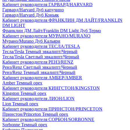
Кабинет руководителя ГАРВАРД/HARVARD
Гарвард/Harvard Дуб капучино
Гарвард/Harvard Дуб Коньяк
Кабинет руководителя ФРАНКЛИН ДМ ЛАЙТ/FRANKLIN
DM LIGHT
Франклин ДМ Лайт/Franklin DM Light Дуб Термо
Кабинет руководителя МУРАНО/MURANO
Мурано/Murano Дуб Кальяри
Кабинет руководителя ТЕСЛА/TESLA
Тесла/Tesla Темный эвкалипт/Черный
Тесла/Tesla Светлый эвкалипт/Черный
Кабинет руководителя РЕНЗ/RENZ
Ренз/Renz Светлый эвкалипт/Черный
Ренз/Renz Темный эвкалипт/Черный
Кабинет руководителя АМБЕР/AMBER
Amber Темный орех
Кабинет руководителя КИНГСТОН/KINGSTON
Kingston Темный орех
Кабинет руководителя ЛИОН/LION
Lion Темный орех
Кабинет руководителя ПРИНСТОН/PRINCETON
Принстон/Princeton Темный орех
Кабинет руководителя СОРБОН/SORBONNE
Sorbonne Темный орех
Sorbonne Палисандр