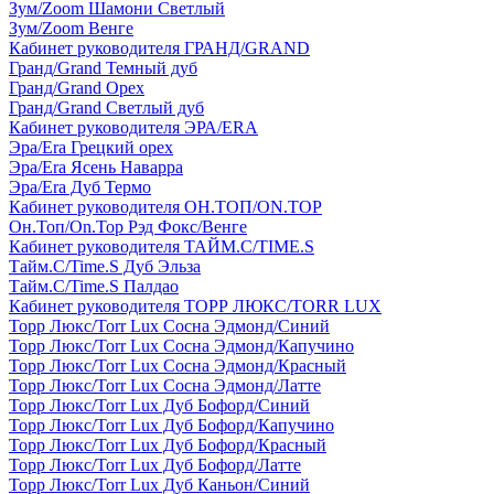
Зум/Zoom Шамони Светлый
Зум/Zoom Венге
Кабинет руководителя ГРАНД/GRAND
Гранд/Grand Темный дуб
Гранд/Grand Орех
Гранд/Grand Светлый дуб
Кабинет руководителя ЭРА/ERA
Эра/Era Грецкий орех
Эра/Era Ясень Наварра
Эра/Era Дуб Термо
Кабинет руководителя ОН.ТОП/ON.TOP
Он.Топ/On.Top Рэд Фокс/Венге
Кабинет руководителя ТАЙМ.С/TIME.S
Тайм.С/Time.S Дуб Эльза
Тайм.С/Time.S Палдао
Кабинет руководителя ТОРР ЛЮКС/TORR LUX
Торр Люкс/Torr Lux Сосна Эдмонд/Синий
Торр Люкс/Torr Lux Сосна Эдмонд/Капучино
Торр Люкс/Torr Lux Сосна Эдмонд/Красный
Торр Люкс/Torr Lux Сосна Эдмонд/Латте
Торр Люкс/Torr Lux Дуб Бофорд/Синий
Торр Люкс/Torr Lux Дуб Бофорд/Капучино
Торр Люкс/Torr Lux Дуб Бофорд/Красный
Торр Люкс/Torr Lux Дуб Бофорд/Латте
Торр Люкс/Torr Lux Дуб Каньон/Синий