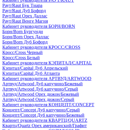
Кабинет руководителя РАУТ/RAUT
Раут/Raut Бук Тиара
Раут/Raut Дуб Бофорд
Раут/Raut Орех Даллас
Раут/Raut Венге Магия
Кабинет руководителя БОРН/BORN
Борн/Born Бургунди
Борн/Born Орех Даллас
Борн/Born Дуб Бофорд
Кабинет руководителя КРОСС/CROSS
Кросс/Cross Черный
Кросс/Cross Белый
Кабинет руководителя КЭПИТАЛ/CAPITAL
Кэпитал/Capital Дуб Апрельский
Кэпитал/Capital Дуб Атланта
Кабинет руководителя АРТВУД/ARTWOOD
Артвуд/Artwood Дуб капучино/Бежевый
Артвуд/Artwood Дуб капучино/Серый
Артвуд/Artwood Орех дижон/Бежевый
Артвуд/Artwood Орех дижон/Серый
Кабинет руководителя КОНЦЕПТ/CONCEPT
Концепт/Concept Дуб капучино/Серый
Концепт/Concept Дуб капучино/Бежевый
Кабинет руководителя КВАРТЦ/QUARTZ
Квартц/Quartz Орех американский/Графит