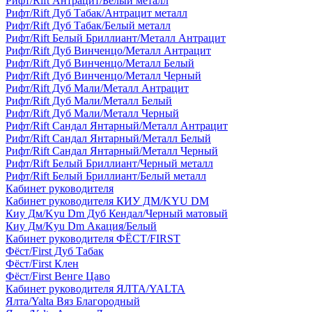
Рифт/Rift Антрацит/Белый металл
Рифт/Rift Дуб Табак/Антрацит металл
Рифт/Rift Дуб Табак/Белый металл
Рифт/Rift Белый Бриллиант/Металл Антрацит
Рифт/Rift Дуб Винченцо/Металл Антрацит
Рифт/Rift Дуб Винченцо/Металл Белый
Рифт/Rift Дуб Винченцо/Металл Черный
Рифт/Rift Дуб Мали/Металл Антрацит
Рифт/Rift Дуб Мали/Металл Белый
Рифт/Rift Дуб Мали/Металл Черный
Рифт/Rift Сандал Янтарный/Металл Антрацит
Рифт/Rift Сандал Янтарный/Металл Белый
Рифт/Rift Сандал Янтарный/Металл Черный
Рифт/Rift Белый Бриллиант/Черный металл
Рифт/Rift Белый Бриллиант/Белый металл
Кабинет руководителя
Кабинет руководителя КИУ ДМ/KYU DM
Киу Дм/Kyu Dm Дуб Кендал/Черный матовый
Киу Дм/Kyu Dm Акация/Белый
Кабинет руководителя ФЁСТ/FIRST
Фёст/First Дуб Табак
Фёст/First Клен
Фёст/First Венге Цаво
Кабинет руководителя ЯЛТА/YALTA
Ялта/Yalta Вяз Благородный