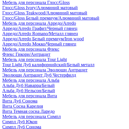
Мебель для персонала Глосс/Gloss
Глосс/Gloss Ivory/Алюминий матовый
Глосс/Gloss Teakwood/Алюминий матовый
Глосс/Gloss Белый премиум/Алюминий матовый
Мебель для персонала Арредо/Arredo
Арредо/Arredo Графит/Черный глянец
Арредо/Arredo Romano/Металл глянец
Арредо/Arredo Белый премиум/Iron wood
Арредо/Arredo Мокко/Черный глянец
Мебель для персонала Флекс
Флекс Гикори/Антрацит
Мебель для персонала Tour Light
Tour Light Дуб калифорнийский/Белый металл
Мебель для персонала Эволюшн Антрацит
Эволюшн Антрацит Дуб Честерфилд
Мебель для персонала Альба
Альба Дуб Наварра/Белый
Альба Дуб Нельсон/Белый
Мебель для персонала Вита
Вита Дуб Сонома
Вита Сосна Карелия
Вита Темная сосна Ларедо
Мебель для персонала Симпл
Симпл Дуб Юкон
Симпл Дуб Сонома