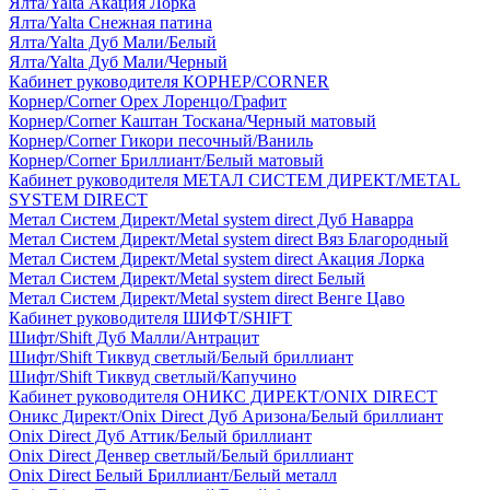
Ялта/Yalta Акация Лорка
Ялта/Yalta Снежная патина
Ялта/Yalta Дуб Мали/Белый
Ялта/Yalta Дуб Мали/Черный
Кабинет руководителя КОРНЕР/CORNER
Корнер/Corner Орех Лоренцо/Графит
Корнер/Corner Каштан Тоскана/Черный матовый
Корнер/Corner Гикори песочный/Ваниль
Корнер/Corner Бриллиант/Белый матовый
Кабинет руководителя МЕТАЛ СИСТЕМ ДИРЕКТ/METAL
SYSTEM DIRECT
Метал Систем Директ/Metal system direct Дуб Наварра
Метал Систем Директ/Metal system direct Вяз Благородный
Метал Систем Директ/Metal system direct Акация Лорка
Метал Систем Директ/Metal system direct Белый
Метал Систем Директ/Metal system direct Венге Цаво
Кабинет руководителя ШИФТ/SHIFT
Шифт/Shift Дуб Малли/Антрацит
Шифт/Shift Тиквуд светлый/Белый бриллиант
Шифт/Shift Тиквуд светлый/Капучино
Кабинет руководителя ОНИКС ДИРЕКТ/ONIX DIRECT
Оникс Директ/Onix Direct Дуб Аризона/Белый бриллиант
Onix Direct Дуб Аттик/Белый бриллиант
Onix Direct Денвер светлый/Белый бриллиант
Onix Direct Белый Бриллиант/Белый металл