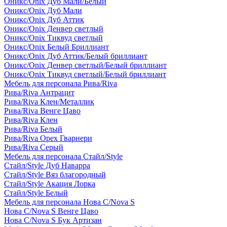
Оникс/Onix Дуб Мали/Белый
Оникс/Onix Дуб Мали
Оникс/Onix Дуб Аттик
Оникс/Onix Денвер светлый
Оникс/Onix Тиквуд светлый
Оникс/Onix Белый Бриллиант
Оникс/Onix Дуб Аттик/Белый бриллиант
Оникс/Onix Денвер светлый/Белый бриллиант
Оникс/Onix Тиквуд светлый/Белый бриллиант
Мебель для персонала Рива/Riva
Рива/Riva Антрацит
Рива/Riva Клен/Металлик
Рива/Riva Венге Цаво
Рива/Riva Клен
Рива/Riva Белый
Рива/Riva Орех Гварнери
Рива/Riva Серый
Мебель для персонала Стайл/Style
Стайл/Style Дуб Наварра
Стайл/Style Вяз благородный
Стайл/Style Акация Лорка
Стайл/Style Белый
Мебель для персонала Нова С/Nova S
Нова С/Nova S Венге Цаво
Нова С/Nova S Бук Артизан