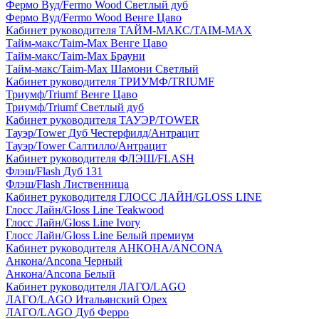
Фермо Вуд/Fermo Wood Светлый дуб
Фермо Вуд/Fermo Wood Венге Цаво
Кабинет руководителя ТАЙМ-МАКС/TAIM-MAX
Тайм-макс/Taim-Max Венге Цаво
Тайм-макс/Taim-Max Брауни
Тайм-макс/Taim-Max Шамони Светлый
Кабинет руководителя ТРИУМФ/TRIUMF
Триумф/Triumf Венге Цаво
Триумф/Triumf Светлый дуб
Кабинет руководителя ТАУЭР/TOWER
Тауэр/Tower Дуб Честерфилд/Антрацит
Тауэр/Tower Салтилло/Антрацит
Кабинет руководителя ФЛЭШ/FLASH
Флэш/Flash Дуб 131
Флэш/Flash Лиственница
Кабинет руководителя ГЛОСС ЛАЙН/GLOSS LINE
Глосс Лайн/Gloss Line Teakwood
Глосс Лайн/Gloss Line Ivory
Глосс Лайн/Gloss Line Белый премиум
Кабинет руководителя АНКОНА/ANCONA
Анкона/Ancona Черный
Анкона/Ancona Белый
Кабинет руководителя ЛАГО/LAGO
ЛАГО/LAGO Итальянский Орех
ЛАГО/LAGO Дуб Ферро