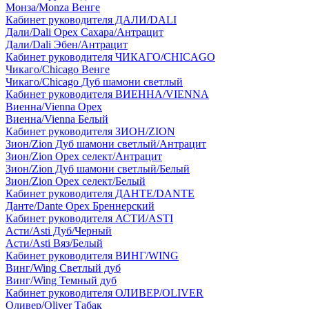
Монза/Monza Венге
Кабинет руководителя ДАЛИ/DALI
Дали/Dali Орех Cахара/Антрацит
Дали/Dali Эбен/Антрацит
Кабинет руководителя ЧИКАГО/CHICAGO
Чикаго/Chicago Венге
Чикаго/Chicago Дуб шамони светлый
Кабинет руководителя ВИЕННА/VIENNA
Виенна/Vienna Орех
Виенна/Vienna Белый
Кабинет руководителя ЗИОН/ZION
Зион/Zion Дуб шамони светлый/Антрацит
Зион/Zion Орех селект/Антрацит
Зион/Zion Дуб шамони светлый/Белый
Зион/Zion Орех селект/Белый
Кабинет руководителя ДАНТЕ/DANTE
Данте/Dante Орех Бреннерский
Кабинет руководителя АСТИ/ASTI
Асти/Asti Дуб/Черный
Асти/Asti Вяз/Белый
Кабинет руководителя ВИНГ/WING
Винг/Wing Светлый дуб
Винг/Wing Темный дуб
Кабинет руководителя ОЛИВЕР/OLIVER
Оливер/Oliver Табак