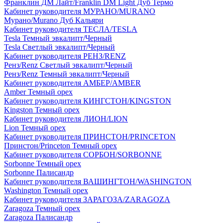
Франклин ДМ Лайт/Franklin DM Light Дуб Термо
Кабинет руководителя МУРАНО/MURANO
Мурано/Murano Дуб Кальяри
Кабинет руководителя ТЕСЛА/TESLA
Tesla Темный эвкалипт/Черный
Tesla Светлый эвкалипт/Черный
Кабинет руководителя РЕНЗ/RENZ
Ренз/Renz Светлый эвкалипт/Черный
Ренз/Renz Темный эвкалипт/Черный
Кабинет руководителя АМБЕР/AMBER
Amber Темный орех
Кабинет руководителя КИНГСТОН/KINGSTON
Kingston Темный орех
Кабинет руководителя ЛИОН/LION
Lion Темный орех
Кабинет руководителя ПРИНСТОН/PRINCETON
Принстон/Princeton Темный орех
Кабинет руководителя СОРБОН/SORBONNE
Sorbonne Темный орех
Sorbonne Палисандр
Кабинет руководителя ВАШИНГТОН/WASHINGTON
Washington Темный орех
Кабинет руководителя ЗАРАГОЗА/ZARAGOZA
Zaragoza Темный орех
Zaragoza Палисандр