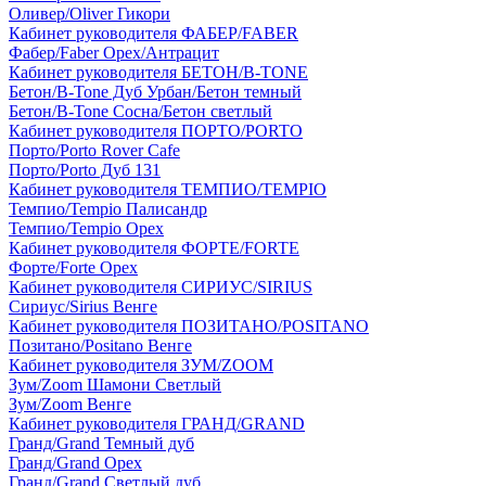
Оливер/Oliver Гикори
Кабинет руководителя ФАБЕР/FABER
Фабер/Faber Орех/Антрацит
Кабинет руководителя БЕТОН/B-TONE
Бетон/B-Tone Дуб Урбан/Бетон темный
Бетон/B-Tone Сосна/Бетон светлый
Кабинет руководителя ПОРТО/PORTO
Порто/Porto Rover Cafe
Порто/Porto Дуб 131
Кабинет руководителя ТЕМПИО/TEMPIO
Темпио/Tempio Палисандр
Темпио/Tempio Орех
Кабинет руководителя ФОРТЕ/FORTE
Форте/Forte Орех
Кабинет руководителя СИРИУС/SIRIUS
Сириус/Sirius Венге
Кабинет руководителя ПОЗИТАНО/POSITANO
Позитано/Positano Венге
Кабинет руководителя ЗУМ/ZOOM
Зум/Zoom Шамони Светлый
Зум/Zoom Венге
Кабинет руководителя ГРАНД/GRAND
Гранд/Grand Темный дуб
Гранд/Grand Орех
Гранд/Grand Светлый дуб