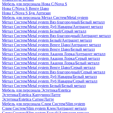
Мебель для персонала Нова С/Nova S
Нова С/Nova S Венге Цаво
Нова С/Nova S Бук Артизан
Мебель для персонала Метал Систем/Metal system
Метал Систем/Metal system Вяз благородный/Белый металл
Метал Систем/Metal system Дуб Наварра/Антрацит металл
Метал Систем/Metal system Белый/Серый металл
Метал Систем/Metal system Вяз благородный/Антрацит металл
Метал Систем/Metal system Белый/Антрацит металл
Метал Систем/Metal system Венге Цаво/Антрацит металл
Метал Систем/Metal system Венге Цаво/Белый металл
Метал Систем/Metal system Акация Лорка/Антрацит металл
Метал Систем/Metal system Акация Лорка/Серый металл
Метал Систем/Metal system Акация Лорка/Белый металл
Метал Систем/Metal system Венге Цаво/Серый металл
Метал Систем/Metal system Вяз благородный/Серый металл
Метал Систем/Metal system Дуб Наварра/Белый металл
Метал Систем/Metal system Дуб Наварра/Серый металл
Метал Систем/Metal system Белый/Белый металл
Мебель для персонала Эстетика/Estetica
Эстетика/Estetica Капучино/Латте
Эстетика/Estetica Сатин/Латте
Мебель для персонала Слим Систем/Slim system
Слим Систем/Slim system Клен/Антрацит металл
Слим Систем/Slim system Белый/Антрацит металл