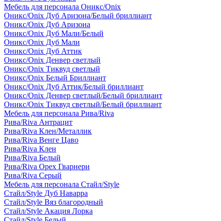
Мебель для персонала Оникс/Onix
Оникс/Onix Дуб Аризона/Белый бриллиант
Оникс/Onix Дуб Аризона
Оникс/Onix Дуб Мали/Белый
Оникс/Onix Дуб Мали
Оникс/Onix Дуб Аттик
Оникс/Onix Денвер светлый
Оникс/Onix Тиквуд светлый
Оникс/Onix Белый Бриллиант
Оникс/Onix Дуб Аттик/Белый бриллиант
Оникс/Onix Денвер светлый/Белый бриллиант
Оникс/Onix Тиквуд светлый/Белый бриллиант
Мебель для персонала Рива/Riva
Рива/Riva Антрацит
Рива/Riva Клен/Металлик
Рива/Riva Венге Цаво
Рива/Riva Клен
Рива/Riva Белый
Рива/Riva Орех Гварнери
Рива/Riva Серый
Мебель для персонала Стайл/Style
Стайл/Style Дуб Наварра
Стайл/Style Вяз благородный
Стайл/Style Акация Лорка
Стайл/Style Белый