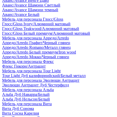
Аванс/Avance Венге Цаво
Аванс/Avance Шамони Светлый
Аванс/Avance Шамони темный
Аванс/Avance Белый
Мебель для персонала Глосс/Gloss
Глосс/Gloss Ivory/Алюминий матовый
Глосс/Gloss Teakwood/Алюминий матовый
Глосс/Gloss Белый премиум/Алюминий матовый
Мебель для персонала Арредо/Arredo
Арредо/Arredo Графит/Черный глянец
Арредо/Arredo Romano/Металл глянец
Арредо/Arredo Белый премиум/Iron wood
Арредо/Arredo Мокко/Черный глянец
Мебель для персонала Флекс
Флекс Гикори/Антрацит
Мебель для персонала Tour Light
Tour Light Дуб калифорнийский/Белый металл
Мебель для персонала Эволюшн Антрацит
Эволюшн Антрацит Дуб Честерфилд
Мебель для персонала Альба
Альба Дуб Наварра/Белый
Альба Дуб Нельсон/Белый
Мебель для персонала Вита
Вита Дуб Сонома
Вита Сосна Карелия