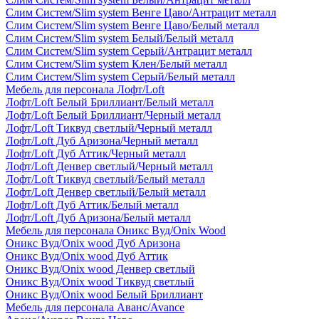
Слим Систем/Slim system Венге Цаво/Антрацит металл
Слим Систем/Slim system Венге Цаво/Белый металл
Слим Систем/Slim system Белый/Белый металл
Слим Систем/Slim system Серый/Антрацит металл
Слим Систем/Slim system Клен/Белый металл
Слим Систем/Slim system Серый/Белый металл
Мебель для персонала Лофт/Loft
Лофт/Loft Белый Бриллиант/Белый металл
Лофт/Loft Белый Бриллиант/Черный металл
Лофт/Loft Тиквуд светлый/Черный металл
Лофт/Loft Дуб Аризона/Черный металл
Лофт/Loft Дуб Аттик/Черный металл
Лофт/Loft Денвер светлый/Черный металл
Лофт/Loft Тиквуд светлый/Белый металл
Лофт/Loft Денвер светлый/Белый металл
Лофт/Loft Дуб Аттик/Белый металл
Лофт/Loft Дуб Аризона/Белый металл
Мебель для персонала Оникс Вуд/Onix Wood
Оникс Вуд/Onix wood Дуб Аризона
Оникс Вуд/Onix wood Дуб Аттик
Оникс Вуд/Onix wood Денвер светлый
Оникс Вуд/Onix wood Тиквуд светлый
Оникс Вуд/Onix wood Белый Бриллиант
Мебель для персонала Аванс/Avance