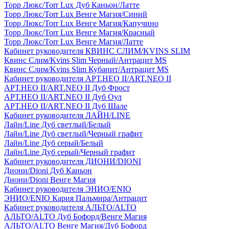
Торр Люкс/Torr Lux Дуб Каньон/Латте
Торр Люкс/Torr Lux Венге Магия/Синий
Торр Люкс/Torr Lux Венге Магия/Капучино
Торр Люкс/Torr Lux Венге Магия/Красный
Торр Люкс/Torr Lux Венге Магия/Латте
Кабинет руководителя КВИНС СЛИМ/KVINS SLIM
Квинс Слим/Kvins Slim Черный/Антрацит MS
Квинс Слим/Kvins Slim Кубанит/Антрацит MS
Кабинет руководителя АРТ.НЕО II/ART.NEO II
АРТ.НЕО II/ART.NEO II Дуб Фрост
АРТ.НЕО II/ART.NEO II Дуб Оул
АРТ.НЕО II/ART.NEO II Дуб Шале
Кабинет руководителя ЛАЙН/LINE
Лайн/Line Дуб светлый/Белый
Лайн/Line Дуб светлый/Черный графит
Лайн/Line Дуб серый/Белый
Лайн/Line Дуб серый/Черный графит
Кабинет руководителя ДИОНИ/DIONI
Диони/Dioni Дуб Каньон
Диони/Dioni Венге Магия
Кабинет руководителя ЭНИО/ENIO
ЭНИО/ENIO Кария Пальмира/Антрацит
Кабинет руководителя АЛЬТО/ALTO
АЛЬТО/ALTO Дуб Бофорд/Венге Магия
АЛЬТО/ALTO Венге Магия/Дуб Бофорд