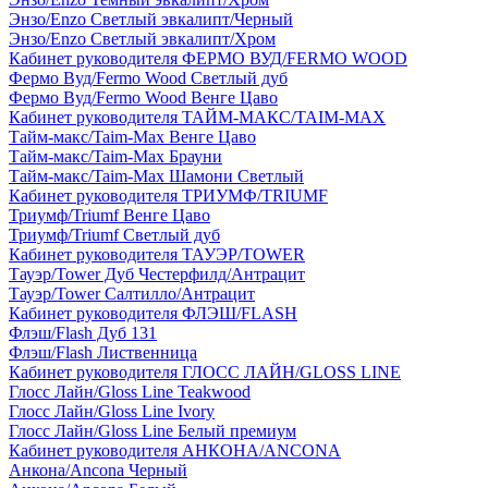
Энзо/Enzo Светлый эвкалипт/Черный
Энзо/Enzo Светлый эвкалипт/Хром
Кабинет руководителя ФЕРМО ВУД/FERMO WOOD
Фермо Вуд/Fermo Wood Светлый дуб
Фермо Вуд/Fermo Wood Венге Цаво
Кабинет руководителя ТАЙМ-МАКС/TAIM-MAX
Тайм-макс/Taim-Max Венге Цаво
Тайм-макс/Taim-Max Брауни
Тайм-макс/Taim-Max Шамони Светлый
Кабинет руководителя ТРИУМФ/TRIUMF
Триумф/Triumf Венге Цаво
Триумф/Triumf Светлый дуб
Кабинет руководителя ТАУЭР/TOWER
Тауэр/Tower Дуб Честерфилд/Антрацит
Тауэр/Tower Салтилло/Антрацит
Кабинет руководителя ФЛЭШ/FLASH
Флэш/Flash Дуб 131
Флэш/Flash Лиственница
Кабинет руководителя ГЛОСС ЛАЙН/GLOSS LINE
Глосс Лайн/Gloss Line Teakwood
Глосс Лайн/Gloss Line Ivory
Глосс Лайн/Gloss Line Белый премиум
Кабинет руководителя АНКОНА/ANCONA
Анкона/Ancona Черный