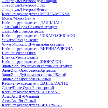
Ливерпуль/Liverpool Дуб Нордик
Ливерпуль/Liverpool Орех
Ливерпуль/Liverpool Венге
Кабинет руководителя МОНЗА/MONZA
Монза/Monza Венге
Кабинет руководителя ДАЛИ/DALI
Дали/Dali Орех Cахара/Антрацит
Дали/Dali Эбен/Антрацит
Кабинет руководителя ЧИКАГО/CHICAGO
Чикаго/Chicago Венге
Чикаго/Chicago Дуб шамони светлый
Кабинет руководителя ВИЕННА/VIENNA
Виенна/Vienna Орех
Виенна/Vienna Белый
Кабинет руководителя ЗИОН/ZION
Зион/Zion Дуб шамони светлый/Антрацит
Зион/Zion Орех селект/Антрацит
Зион/Zion Дуб шамони светлый/Белый
Зион/Zion Орех селект/Белый
Кабинет руководителя ДАНТЕ/DANTE
Данте/Dante Орех Бреннерский
Кабинет руководителя АСТИ/ASTI
Асти/Asti Дуб/Черный
Асти/Asti Вяз/Белый
Кабинет руководителя ВИНГ/WING