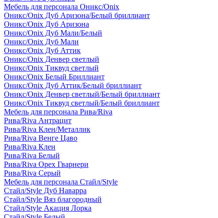
Мебель для персонала Оникс/Onix
Оникс/Onix Дуб Аризона/Белый бриллиант
Оникс/Onix Дуб Аризона
Оникс/Onix Дуб Мали/Белый
Оникс/Onix Дуб Мали
Оникс/Onix Дуб Аттик
Оникс/Onix Денвер светлый
Оникс/Onix Тиквуд светлый
Оникс/Onix Белый Бриллиант
Оникс/Onix Дуб Аттик/Белый бриллиант
Оникс/Onix Денвер светлый/Белый бриллиант
Оникс/Onix Тиквуд светлый/Белый бриллиант
Мебель для персонала Рива/Riva
Рива/Riva Антрацит
Рива/Riva Клен/Металлик
Рива/Riva Венге Цаво
Рива/Riva Клен
Рива/Riva Белый
Рива/Riva Орех Гварнери
Рива/Riva Серый
Мебель для персонала Стайл/Style
Стайл/Style Дуб Наварра
Стайл/Style Вяз благородный
Стайл/Style Акация Лорка
Стайл/Style Белый