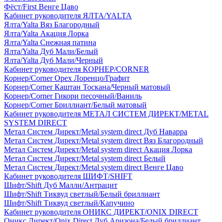
Фёст/First Венге Цаво
Кабинет руководителя ЯЛТА/YALTA
Ялта/Yalta Вяз Благородный
Ялта/Yalta Акация Лорка
Ялта/Yalta Снежная патина
Ялта/Yalta Дуб Мали/Белый
Ялта/Yalta Дуб Мали/Черный
Кабинет руководителя КОРНЕР/CORNER
Корнер/Corner Орех Лоренцо/Графит
Корнер/Corner Каштан Тоскана/Черный матовый
Корнер/Corner Гикори песочный/Ваниль
Корнер/Corner Бриллиант/Белый матовый
Кабинет руководителя МЕТАЛ СИСТЕМ ДИРЕКТ/METAL
SYSTEM DIRECT
Метал Систем Директ/Metal system direct Дуб Наварра
Метал Систем Директ/Metal system direct Вяз Благородный
Метал Систем Директ/Metal system direct Акация Лорка
Метал Систем Директ/Metal system direct Белый
Метал Систем Директ/Metal system direct Венге Цаво
Кабинет руководителя ШИФТ/SHIFT
Шифт/Shift Дуб Малли/Антрацит
Шифт/Shift Тиквуд светлый/Белый бриллиант
Шифт/Shift Тиквуд светлый/Капучино
Кабинет руководителя ОНИКС ДИРЕКТ/ONIX DIRECT
Оникс Директ/Onix Direct Дуб Аризона/Белый бриллиант