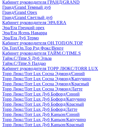
Кабинет руководителя ГРАНД/GRAND
Гранд/Grand Темный дуб
Гранд/Grand Орех
Гранд/Grand Светлый дуб
Кабинет руководителя ЭРА/ERA
Эра/Era Грецкий орех
Эра/Era Ясень Наварра
Эра/Era Дуб Термо
Кабинет руководителя ОН.ТОП/ON.TOP
Он.Топ/On.Top Рэд Фокс/Венге
Кабинет руководителя ТАЙМ.С/TIME.S
Тайм.С/Time.S Дуб Эльза
Тайм.С/Time.S Палдао
Кабинет руководителя ТОРР ЛЮКС/TORR LUX
Торр Люкс/Torr Lux Сосна Эдмонд/Синий
Торр Люкс/Torr Lux Сосна Эдмонд/Капучино
Торр Люкс/Torr Lux Сосна Эдмонд/Красный
Торр Люкс/Torr Lux Сосна Эдмонд/Латте
Торр Люкс/Torr Lux Дуб Бофорд/Синий
Торр Люкс/Torr Lux Дуб Бофорд/Капучино
Торр Люкс/Torr Lux Дуб Бофорд/Красный
Торр Люкс/Torr Lux Дуб Бофорд/Латте
Торр Люкс/Torr Lux Дуб Каньон/Синий
Торр Люкс/Torr Lux Дуб Каньон/Капучино
Торр Люкс/Torr Lux Дуб Каньон/Красный