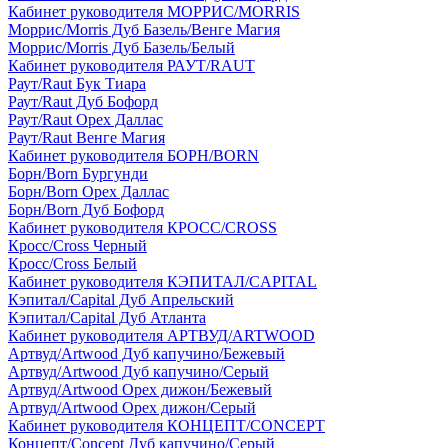
Кабинет руководителя МОРРИС/MORRIS
Моррис/Morris Дуб Базель/Венге Магия
Моррис/Morris Дуб Базель/Белый
Кабинет руководителя РАУТ/RAUT
Раут/Raut Бук Тиара
Раут/Raut Дуб Бофорд
Раут/Raut Орех Даллас
Раут/Raut Венге Магия
Кабинет руководителя БОРН/BORN
Борн/Born Бургунди
Борн/Born Орех Даллас
Борн/Born Дуб Бофорд
Кабинет руководителя КРОСС/CROSS
Кросс/Cross Черный
Кросс/Cross Белый
Кабинет руководителя КЭПИТАЛ/CAPITAL
Кэпитал/Capital Дуб Апрельский
Кэпитал/Capital Дуб Атланта
Кабинет руководителя АРТВУД/ARTWOOD
Артвуд/Artwood Дуб капучино/Бежевый
Артвуд/Artwood Дуб капучино/Серый
Артвуд/Artwood Орех дижон/Бежевый
Артвуд/Artwood Орех дижон/Серый
Кабинет руководителя КОНЦЕПТ/CONCEPT
Концепт/Concept Дуб капучино/Серый