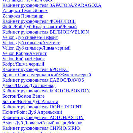
Кабинет руководителя ЗАРАГОЗА/ZARAGOZA
Zaragoza Темный орех
Zaragoza Палисандр
Кабинет руководителя ФОЙЛ/FOIL
Фойл/Foil Дуб Крафт золотой/Белый
Кабинет руководителя ВЕЛИОН/VELION
Velion Дуб сильвер/Нефрит
Velion Дуб сильвер/Аметист
Velion Дуб сильвер/Яшма черный
Velion Кобра/Аметист
Velion Кобра/Нефрит
Кобра/Яшма черный
Кабинет руководителя БРОНКС
Бронкс Орех американский/Железно-серый
Кабинет руководителя ДАВОС/DAVOS
Давос/Davos Дуб шоколад
Кабинет руководителя БОСТОН/BOSTON
Бостон/Boston Венге
Бостон/Boston Дуб Атланта
Кабинет руководителя ПОЙНТ/POINT
Пойнт/Point Дуб Апрельский
Кабинет руководителя АСТОН/ASTON
Aston Дуб Дюваль/Серый кварц/Мокко
Кабинет руководителя СИРИО/SIRIO