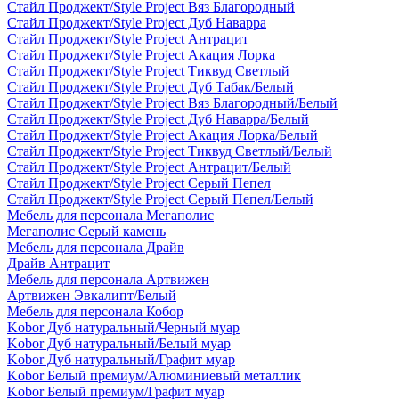
Стайл Проджект/Style Project Вяз Благородный
Стайл Проджект/Style Project Дуб Наварра
Стайл Проджект/Style Project Антрацит
Стайл Проджект/Style Project Акация Лорка
Стайл Проджект/Style Project Тиквуд Светлый
Стайл Проджект/Style Project Дуб Табак/Белый
Стайл Проджект/Style Project Вяз Благородный/Белый
Стайл Проджект/Style Project Дуб Наварра/Белый
Стайл Проджект/Style Project Акация Лорка/Белый
Стайл Проджект/Style Project Тиквуд Светлый/Белый
Стайл Проджект/Style Project Антрацит/Белый
Стайл Проджект/Style Project Серый Пепел
Стайл Проджект/Style Project Серый Пепел/Белый
Мебель для персонала Мегаполис
Мегаполис Серый камень
Мебель для персонала Драйв
Драйв Антрацит
Мебель для персонала Артвижен
Артвижен Эвкалипт/Белый
Мебель для персонала Кобор
Kobor Дуб натуральный/Черный муар
Kobor Дуб натуральный/Белый муар
Kobor Дуб натуральный/Графит муар
Kobor Белый премиум/Алюминиевый металлик
Kobor Белый премиум/Графит муар