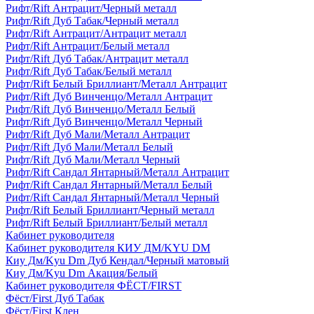
Рифт/Rift Антрацит/Черный металл
Рифт/Rift Дуб Табак/Черный металл
Рифт/Rift Антрацит/Антрацит металл
Рифт/Rift Антрацит/Белый металл
Рифт/Rift Дуб Табак/Антрацит металл
Рифт/Rift Дуб Табак/Белый металл
Рифт/Rift Белый Бриллиант/Металл Антрацит
Рифт/Rift Дуб Винченцо/Металл Антрацит
Рифт/Rift Дуб Винченцо/Металл Белый
Рифт/Rift Дуб Винченцо/Металл Черный
Рифт/Rift Дуб Мали/Металл Антрацит
Рифт/Rift Дуб Мали/Металл Белый
Рифт/Rift Дуб Мали/Металл Черный
Рифт/Rift Сандал Янтарный/Металл Антрацит
Рифт/Rift Сандал Янтарный/Металл Белый
Рифт/Rift Сандал Янтарный/Металл Черный
Рифт/Rift Белый Бриллиант/Черный металл
Рифт/Rift Белый Бриллиант/Белый металл
Кабинет руководителя
Кабинет руководителя КИУ ДМ/KYU DM
Киу Дм/Kyu Dm Дуб Кендал/Черный матовый
Киу Дм/Kyu Dm Акация/Белый
Кабинет руководителя ФЁСТ/FIRST
Фёст/First Дуб Табак
Фёст/First Клен