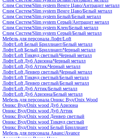
Слим Систем/Slim system Венге Цаво/Антрацит металл
Слим Систем/Slim system Венге Цаво/Белый металл
Слим Систем/Slim system Белый/Белый металл
Слим Систем/Slim system Серый/Антрацит металл
Слим Систем/Slim system Клен/Белый металл
Слим Систем/Slim system Серый/Белый металл
Мебель для персонала Лофт/Loft
Лофт/Loft Белый Бриллиант/Белый металл
Лофт/Loft Белый Бриллиант/Черный металл
Лофт/Loft Тиквуд светлый/Черный металл
Лофт/Loft Дуб Аризона/Черный металл
Лофт/Loft Дуб Аттик/Черный металл
Лофт/Loft Денвер светлый/Черный металл
Лофт/Loft Тиквуд светлый/Белый металл
Лофт/Loft Денвер светлый/Белый металл
Лофт/Loft Дуб Аттик/Белый металл
Лофт/Loft Дуб Аризона/Белый металл
Мебель для персонала Оникс Вуд/Onix Wood
Оникс Вуд/Onix wood Дуб Аризона
Оникс Вуд/Onix wood Дуб Аттик
Оникс Вуд/Onix wood Денвер светлый
Оникс Вуд/Onix wood Тиквуд светлый
Оникс Вуд/Onix wood Белый Бриллиант
Мебель для персонала Аванс/Avance