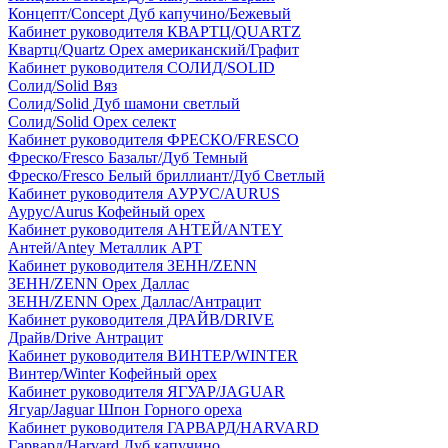
Концепт/Concept Дуб капучино/Бежевый
Кабинет руководителя КВАРТЦ/QUARTZ
Квартц/Quartz Орех американский/Графит
Кабинет руководителя СОЛИД/SOLID
Солид/Solid Вяз
Солид/Solid Дуб шамони светлый
Солид/Solid Орех селект
Кабинет руководителя ФРЕСКО/FRESCO
Фреско/Fresco Базальт/Дуб Темный
Фреско/Fresco Белый бриллиант/Дуб Светлый
Кабинет руководителя АУРУС/AURUS
Аурус/Aurus Кофейный орех
Кабинет руководителя АНТЕЙ/ANTEY
Антей/Antey Металлик АРТ
Кабинет руководителя ЗЕНН/ZENN
ЗЕНН/ZENN Орех Даллас
ЗЕНН/ZENN Орех Даллас/Антрацит
Кабинет руководителя ДРАЙВ/DRIVE
Драйв/Drive Антрацит
Кабинет руководителя ВИНТЕР/WINTER
Винтер/Winter Кофейный орех
Кабинет руководителя ЯГУАР/JAGUAR
Ягуар/Jaguar Шпон Горного ореха
Кабинет руководителя ГАРВАРД/HARVARD
Гарвард/Harvard Дуб капучино