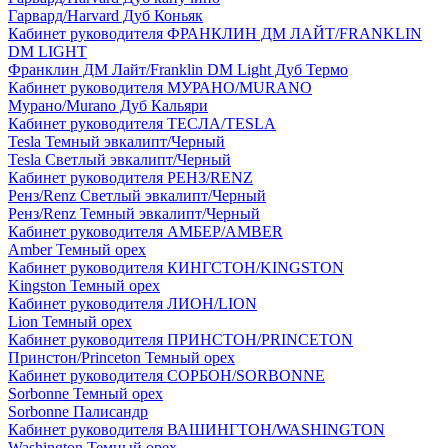
Гарвард/Harvard Дуб Коньяк
Кабинет руководителя ФРАНКЛИН ДМ ЛАЙТ/FRANKLIN
DM LIGHT
Франклин ДМ Лайт/Franklin DM Light Дуб Термо
Кабинет руководителя МУРАНО/MURANO
Мурано/Murano Дуб Кальяри
Кабинет руководителя ТЕСЛА/TESLA
Tesla Темный эвкалипт/Черный
Tesla Светлый эвкалипт/Черный
Кабинет руководителя РЕНЗ/RENZ
Ренз/Renz Светлый эвкалипт/Черный
Ренз/Renz Темный эвкалипт/Черный
Кабинет руководителя АМБЕР/AMBER
Amber Темный орех
Кабинет руководителя КИНГСТОН/KINGSTON
Kingston Темный орех
Кабинет руководителя ЛИОН/LION
Lion Темный орех
Кабинет руководителя ПРИНСТОН/PRINCETON
Принстон/Princeton Темный орех
Кабинет руководителя СОРБОН/SORBONNE
Sorbonne Темный орех
Sorbonne Палисандр
Кабинет руководителя ВАШИНГТОН/WASHINGTON
Washington Темный орех