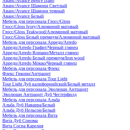
Аванс/Avance Венге Цаво
Аванс/Avance Шамони Светлый
Аванс/Avance Шамони темный
Аванс/Avance Белый
Мебель для персонала Глосс/Gloss
Глосс/Gloss Ivory/Алюминий матовый
Глосс/Gloss Teakwood/Алюминий матовый
Глосс/Gloss Белый премиум/Алюминий матовый
Мебель для персонала Арредо/Arredo
Арредо/Arredo Графит/Черный глянец
Арредо/Arredo Romano/Металл глянец
Арредо/Arredo Белый премиум/Iron wood
Арредо/Arredo Мокко/Черный глянец
Мебель для персонала Флекс
Флекс Гикори/Антрацит
Мебель для персонала Tour Light
Tour Light Дуб калифорнийский/Белый металл
Мебель для персонала Эволюшн Антрацит
Эволюшн Антрацит Дуб Честерфилд
Мебель для персонала Альба
Альба Дуб Наварра/Белый
Альба Дуб Нельсон/Белый
Мебель для персонала Вита
Вита Дуб Сонома
Вита Сосна Карелия