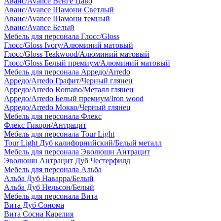
Аванс/Avance Венге Цаво
Аванс/Avance Шамони Светлый
Аванс/Avance Шамони темный
Аванс/Avance Белый
Мебель для персонала Глосс/Gloss
Глосс/Gloss Ivory/Алюминий матовый
Глосс/Gloss Teakwood/Алюминий матовый
Глосс/Gloss Белый премиум/Алюминий матовый
Мебель для персонала Арредо/Arredo
Арредо/Arredo Графит/Черный глянец
Арредо/Arredo Romano/Металл глянец
Арредо/Arredo Белый премиум/Iron wood
Арредо/Arredo Мокко/Черный глянец
Мебель для персонала Флекс
Флекс Гикори/Антрацит
Мебель для персонала Tour Light
Tour Light Дуб калифорнийский/Белый металл
Мебель для персонала Эволюшн Антрацит
Эволюшн Антрацит Дуб Честерфилд
Мебель для персонала Альба
Альба Дуб Наварра/Белый
Альба Дуб Нельсон/Белый
Мебель для персонала Вита
Вита Дуб Сонома
Вита Сосна Карелия