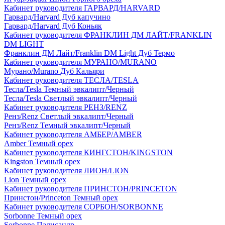
Кабинет руководителя ГАРВАРД/HARVARD
Гарвард/Harvard Дуб капучино
Гарвард/Harvard Дуб Коньяк
Кабинет руководителя ФРАНКЛИН ДМ ЛАЙТ/FRANKLIN
DM LIGHT
Франклин ДМ Лайт/Franklin DM Light Дуб Термо
Кабинет руководителя МУРАНО/MURANO
Мурано/Murano Дуб Кальяри
Кабинет руководителя ТЕСЛА/TESLA
Тесла/Tesla Темный эвкалипт/Черный
Тесла/Tesla Светлый эвкалипт/Черный
Кабинет руководителя РЕНЗ/RENZ
Ренз/Renz Светлый эвкалипт/Черный
Ренз/Renz Темный эвкалипт/Черный
Кабинет руководителя АМБЕР/AMBER
Amber Темный орех
Кабинет руководителя КИНГСТОН/KINGSTON
Kingston Темный орех
Кабинет руководителя ЛИОН/LION
Lion Темный орех
Кабинет руководителя ПРИНСТОН/PRINCETON
Принстон/Princeton Темный орех
Кабинет руководителя СОРБОН/SORBONNE
Sorbonne Темный орех
Sorbonne Палисандр