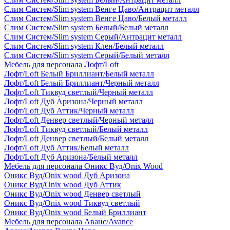
Слим Систем/Slim system Венге Цаво/Антрацит металл
Слим Систем/Slim system Венге Цаво/Белый металл
Слим Систем/Slim system Белый/Белый металл
Слим Систем/Slim system Серый/Антрацит металл
Слим Систем/Slim system Клен/Белый металл
Слим Систем/Slim system Серый/Белый металл
Мебель для персонала Лофт/Loft
Лофт/Loft Белый Бриллиант/Белый металл
Лофт/Loft Белый Бриллиант/Черный металл
Лофт/Loft Тиквуд светлый/Черный металл
Лофт/Loft Дуб Аризона/Черный металл
Лофт/Loft Дуб Аттик/Черный металл
Лофт/Loft Денвер светлый/Черный металл
Лофт/Loft Тиквуд светлый/Белый металл
Лофт/Loft Денвер светлый/Белый металл
Лофт/Loft Дуб Аттик/Белый металл
Лофт/Loft Дуб Аризона/Белый металл
Мебель для персонала Оникс Вуд/Onix Wood
Оникс Вуд/Onix wood Дуб Аризона
Оникс Вуд/Onix wood Дуб Аттик
Оникс Вуд/Onix wood Денвер светлый
Оникс Вуд/Onix wood Тиквуд светлый
Оникс Вуд/Onix wood Белый Бриллиант
Мебель для персонала Аванс/Avance