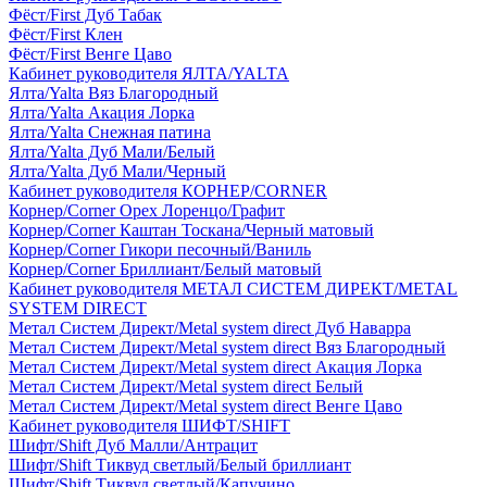
Фёст/First Дуб Табак
Фёст/First Клен
Фёст/First Венге Цаво
Кабинет руководителя ЯЛТА/YALTA
Ялта/Yalta Вяз Благородный
Ялта/Yalta Акация Лорка
Ялта/Yalta Снежная патина
Ялта/Yalta Дуб Мали/Белый
Ялта/Yalta Дуб Мали/Черный
Кабинет руководителя КОРНЕР/CORNER
Корнер/Corner Орех Лоренцо/Графит
Корнер/Corner Каштан Тоскана/Черный матовый
Корнер/Corner Гикори песочный/Ваниль
Корнер/Corner Бриллиант/Белый матовый
Кабинет руководителя МЕТАЛ СИСТЕМ ДИРЕКТ/METAL
SYSTEM DIRECT
Метал Систем Директ/Metal system direct Дуб Наварра
Метал Систем Директ/Metal system direct Вяз Благородный
Метал Систем Директ/Metal system direct Акация Лорка
Метал Систем Директ/Metal system direct Белый
Метал Систем Директ/Metal system direct Венге Цаво
Кабинет руководителя ШИФТ/SHIFT
Шифт/Shift Дуб Малли/Антрацит
Шифт/Shift Тиквуд светлый/Белый бриллиант
Шифт/Shift Тиквуд светлый/Капучино