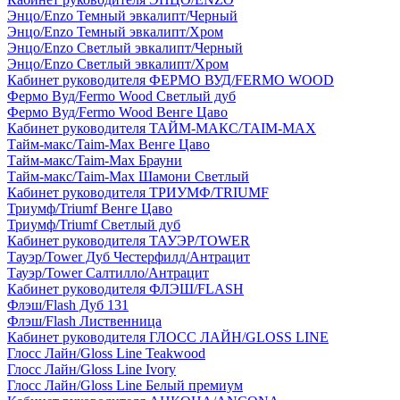
Энцо/Enzo Темный эвкалипт/Черный
Энцо/Enzo Темный эвкалипт/Хром
Энцо/Enzo Светлый эвкалипт/Черный
Энцо/Enzo Светлый эвкалипт/Хром
Кабинет руководителя ФЕРМО ВУД/FERMO WOOD
Фермо Вуд/Fermo Wood Светлый дуб
Фермо Вуд/Fermo Wood Венге Цаво
Кабинет руководителя ТАЙМ-МАКС/TAIM-MAX
Тайм-макс/Taim-Max Венге Цаво
Тайм-макс/Taim-Max Брауни
Тайм-макс/Taim-Max Шамони Светлый
Кабинет руководителя ТРИУМФ/TRIUMF
Триумф/Triumf Венге Цаво
Триумф/Triumf Светлый дуб
Кабинет руководителя ТАУЭР/TOWER
Тауэр/Tower Дуб Честерфилд/Антрацит
Тауэр/Tower Салтилло/Антрацит
Кабинет руководителя ФЛЭШ/FLASH
Флэш/Flash Дуб 131
Флэш/Flash Лиственница
Кабинет руководителя ГЛОСС ЛАЙН/GLOSS LINE
Глосс Лайн/Gloss Line Teakwood
Глосс Лайн/Gloss Line Ivory
Глосс Лайн/Gloss Line Белый премиум