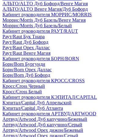
АЛЬТО/ALTO Дуб Бофорд/Венге Магия
АЛЬТО/ALTO Венге Магия/Дуб Бофорд
Кабинет руководителя МОРРИС/MORRIS
Моррис/Morris Дуб Базель/Венге Магия
Моррис/Morris Дуб Базель/Белый
Кабинет руководителя РАУТ/RAUT
Раут/Raut Бук Тиара
Раут/Raut Дуб Бофорд
Раут/Raut Орех Даллас
Раут/Raut Венге Магия
Кабинет руководителя БОРН/BORN
Борн/Born Бургунди
Борн/Born Орех Даллас
Борн/Born Дуб Бофорд
Кабинет руководителя КРОСС/CROSS
Кросс/Cross Черный
Кросс/Cross Белый
Кабинет руководителя КЭПИТАЛ/CAPITAL
Кэпитал/Capital Дуб Апрельский
Кэпитал/Capital Дуб Атланта
Кабинет руководителя АРТВУД/ARTWOOD
Артвуд/Artwood Дуб капучино/Бежевый
Артвуд/Artwood Дуб капучино/Серый
Артвуд/Artwood Орех дижон/Бежевый
Артвуд/Artwood Орех дижон/Серый