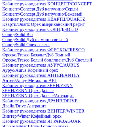
Кабинет руководителя КОНЦЕПТ/CONCEPT
Концепт/Concept Дуб капучино/Серый
Концепт/Concept Дуб капучино/Бежевый
Кабинет руководителя КВАРТЦ/QUARTZ
Квартц/Quartz Орех американский/Графит
Кабинет руководителя СОЛИД/SOLID
Солид/Solid Вяз
Солид/Solid Дуб шамони светлый
Солид/Solid Орех селект
Кабинет руководителя ФРЕСКО/FRESCO
Фреско/Fresco Базальт/Дуб Темный
Фреско/Fresco Белый бриллиант/Дуб Светлый
Кабинет руководителя АУРУС/AURUS
Аурус/Aurus Кофейный орех
Кабинет руководителя АНТЕЙ/ANTEY
Антей/Antey Металлик АРТ
Кабинет руководителя ЗЕНН/ZENN
ЗЕНН/ZENN Орех Даллас
ЗЕНН/ZENN Орех Даллас/Антрацит
Кабинет руководителя ДРАЙВ/DRIVE
Драйв/Drive Антрацит
Кабинет руководителя ВИНТЕР/WINTER
Винтер/Winter Кофейный орех
Кабинет руководителя ЯГУАР/JAGUAR
Ягуар/Jaguar Шпон Горного ореха