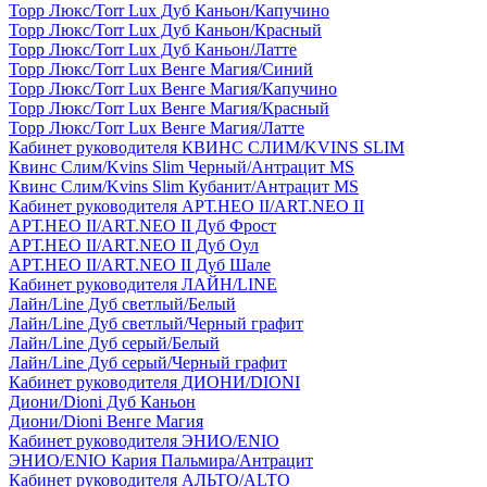
Торр Люкс/Torr Lux Дуб Каньон/Капучино
Торр Люкс/Torr Lux Дуб Каньон/Красный
Торр Люкс/Torr Lux Дуб Каньон/Латте
Торр Люкс/Torr Lux Венге Магия/Синий
Торр Люкс/Torr Lux Венге Магия/Капучино
Торр Люкс/Torr Lux Венге Магия/Красный
Торр Люкс/Torr Lux Венге Магия/Латте
Кабинет руководителя КВИНС СЛИМ/KVINS SLIM
Квинс Слим/Kvins Slim Черный/Антрацит MS
Квинс Слим/Kvins Slim Кубанит/Антрацит MS
Кабинет руководителя АРТ.НЕО II/ART.NEO II
АРТ.НЕО II/ART.NEO II Дуб Фрост
АРТ.НЕО II/ART.NEO II Дуб Оул
АРТ.НЕО II/ART.NEO II Дуб Шале
Кабинет руководителя ЛАЙН/LINE
Лайн/Line Дуб светлый/Белый
Лайн/Line Дуб светлый/Черный графит
Лайн/Line Дуб серый/Белый
Лайн/Line Дуб серый/Черный графит
Кабинет руководителя ДИОНИ/DIONI
Диони/Dioni Дуб Каньон
Диони/Dioni Венге Магия
Кабинет руководителя ЭНИО/ENIO
ЭНИО/ENIO Кария Пальмира/Антрацит
Кабинет руководителя АЛЬТО/ALTO