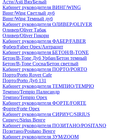
Асти/Asti Вяз/Белый
Кабинет руководителя ВИНГ/WING
Винг/Wing Светлый дуб
Винг/Wing Темный дуб
Кабинет руководителя ОЛИВЕР/OLIVER
Оливер/Oliver Табак
Оливер/Oliver Гикори
Кабинет руководителя ФАБЕР/FABER
Фабер/Faber Орех/Антрацит
Кабинет руководителя БЕТОН/B-TONE
Бетон/B-Tone Дуб Урбан/Бетон темный
Бетон/B-Tone Сосна/Бетон светлый
Кабинет руководителя ПОРТО/PORTO
Порто/Porto Rover Cafe
Порто/Porto Дуб 131
Кабинет руководителя ТЕМПИО/TEMPIO
Темпио/Tempio Палисандр
Темпио/Tempio Орех
Кабинет руководителя ФОРТЕ/FORTE
Форте/Forte Орех
Кабинет руководителя СИРИУС/SIRIUS
Сириус/Sirius Венге
Кабинет руководителя ПОЗИТАНО/POSITANO
Позитано/Positano Венге
Кабинет руководителя ЗУМ/ZOOM