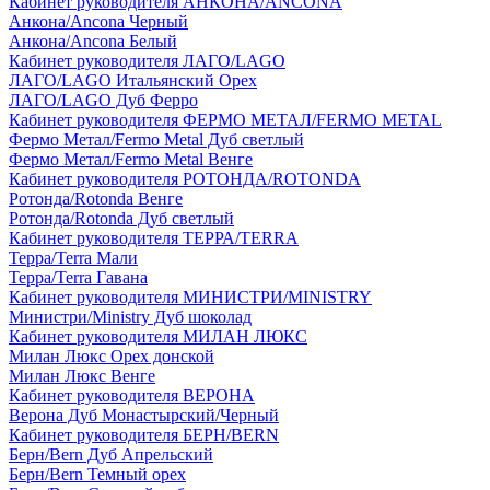
Кабинет руководителя АНКОНА/ANCONA
Анкона/Ancona Черный
Анкона/Ancona Белый
Кабинет руководителя ЛАГО/LAGO
ЛАГО/LAGO Итальянский Орех
ЛАГО/LAGO Дуб Ферро
Кабинет руководителя ФЕРМО МЕТАЛ/FERMO METAL
Фермо Метал/Fermo Metal Дуб светлый
Фермо Метал/Fermo Metal Венге
Кабинет руководителя РОТОНДА/ROTONDA
Ротонда/Rotonda Венге
Ротонда/Rotonda Дуб светлый
Кабинет руководителя ТЕРРА/TERRA
Терра/Terra Мали
Терра/Terra Гавана
Кабинет руководителя МИНИСТРИ/MINISTRY
Министри/Ministry Дуб шоколад
Кабинет руководителя МИЛАН ЛЮКС
Милан Люкс Орех донской
Милан Люкс Венге
Кабинет руководителя ВЕРОНА
Верона Дуб Монастырский/Черный
Кабинет руководителя БЕРН/BERN
Берн/Bern Дуб Апрельский
Берн/Bern Темный орех