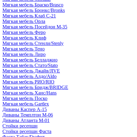
Мягкая мебель Браско/Brasco
Мягкая мебель Бронкс/Bronks
Мягкая мебель Клаб С-21
Мягкая мебель Орла
Мягкая мебель Посейдон М-35
Мягкая мебель Феро
Мягкая мебель Клиф
Мягкая мебель Стенли/Stenly
Мягкая мебель Тено
Мягкая мебель Лиро
Мягкая мебель Белладжио
Мягкая мебель Стато/Stato
Мягкая мебель Джайв/JIVE
Мягкая мебель Алдо/Aldo
Мягкая мебель РИО/RIO
Мягкая мебель Бридж/BRIDGE
Мягкая мебель Ханс/Hans
Мягкая мебель Поско
Мягкая мебель Gartlex
Диваны Каспер А-15
Диваны Темплтон М-06
Диваны Атланта М-01
Стойки ресепшн
Стойки ресепшн Фаста
Фаста Табак/Графит