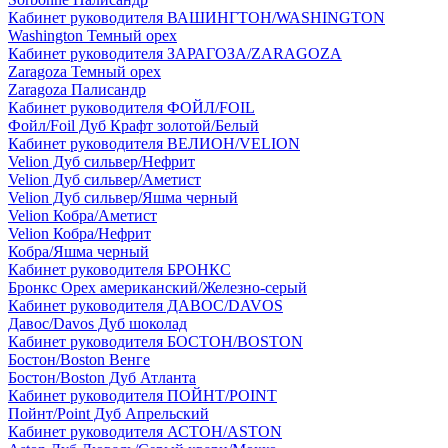
Кабинет руководителя ВАШИНГТОН/WASHINGTON
Washington Темный орех
Кабинет руководителя ЗАРАГОЗА/ZARAGOZA
Zaragoza Темный орех
Zaragoza Палисандр
Кабинет руководителя ФОЙЛ/FOIL
Фойл/Foil Дуб Крафт золотой/Белый
Кабинет руководителя ВЕЛИОН/VELION
Velion Дуб сильвер/Нефрит
Velion Дуб сильвер/Аметист
Velion Дуб сильвер/Яшма черный
Velion Кобра/Аметист
Velion Кобра/Нефрит
Кобра/Яшма черный
Кабинет руководителя БРОНКС
Бронкс Орех американский/Железно-серый
Кабинет руководителя ДАВОС/DAVOS
Давос/Davos Дуб шоколад
Кабинет руководителя БОСТОН/BOSTON
Бостон/Boston Венге
Бостон/Boston Дуб Атланта
Кабинет руководителя ПОЙНТ/POINT
Пойнт/Point Дуб Апрельский
Кабинет руководителя АСТОН/ASTON