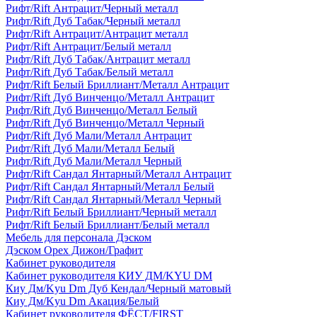
Рифт/Rift Антрацит/Черный металл
Рифт/Rift Дуб Табак/Черный металл
Рифт/Rift Антрацит/Антрацит металл
Рифт/Rift Антрацит/Белый металл
Рифт/Rift Дуб Табак/Антрацит металл
Рифт/Rift Дуб Табак/Белый металл
Рифт/Rift Белый Бриллиант/Металл Антрацит
Рифт/Rift Дуб Винченцо/Металл Антрацит
Рифт/Rift Дуб Винченцо/Металл Белый
Рифт/Rift Дуб Винченцо/Металл Черный
Рифт/Rift Дуб Мали/Металл Антрацит
Рифт/Rift Дуб Мали/Металл Белый
Рифт/Rift Дуб Мали/Металл Черный
Рифт/Rift Сандал Янтарный/Металл Антрацит
Рифт/Rift Сандал Янтарный/Металл Белый
Рифт/Rift Сандал Янтарный/Металл Черный
Рифт/Rift Белый Бриллиант/Черный металл
Рифт/Rift Белый Бриллиант/Белый металл
Мебель для персонала Дэском
Дэском Орех Дижон/Графит
Кабинет руководителя
Кабинет руководителя КИУ ДМ/KYU DM
Киу Дм/Kyu Dm Дуб Кендал/Черный матовый
Киу Дм/Kyu Dm Акация/Белый
Кабинет руководителя ФЁСТ/FIRST