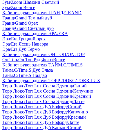
Зум/Zoom Шамони Светлый
Зум/Zoom Венге
Кабинет руководителя ГРАНД/GRAND
Гранд/Grand Темный дуб
Гранд/Grand Орех
Гранд/Grand Светлый дуб
Кабинет руководителя ЭРА/ERA
Эра/Era Грецкий орех
Эра/Era Ясень Наварра
Эра/Era Дуб Термо
Кабинет руководителя ОН.ТОП/ON.TOP
Он.Топ/On.Top Рэд Фокс/Венге
Кабинет руководителя ТАЙМ.С/TIME.S
Тайм.С/Time.S Дуб Эльза
Тайм.С/Time.S Палдао
Кабинет руководителя ТОРР ЛЮКС/TORR LUX
Торр Люкс/Torr Lux Сосна Эдмонд/Синий
Торр Люкс/Torr Lux Сосна Эдмонд/Капучино
Торр Люкс/Torr Lux Сосна Эдмонд/Красный
Торр Люкс/Torr Lux Сосна Эдмонд/Латте
Торр Люкс/Torr Lux Дуб Бофорд/Синий
Торр Люкс/Torr Lux Дуб Бофорд/Капучино
Торр Люкс/Torr Lux Дуб Бофорд/Красный
Торр Люкс/Torr Lux Дуб Бофорд/Латте
Торр Люкс/Torr Lux Дуб Каньон/Синий