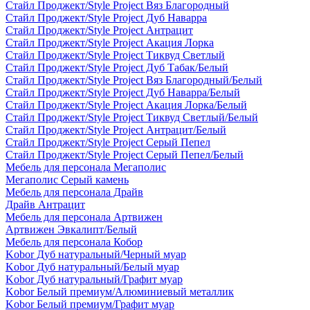
Стайл Проджект/Style Project Вяз Благородный
Стайл Проджект/Style Project Дуб Наварра
Стайл Проджект/Style Project Антрацит
Стайл Проджект/Style Project Акация Лорка
Стайл Проджект/Style Project Тиквуд Светлый
Стайл Проджект/Style Project Дуб Табак/Белый
Стайл Проджект/Style Project Вяз Благородный/Белый
Стайл Проджект/Style Project Дуб Наварра/Белый
Стайл Проджект/Style Project Акация Лорка/Белый
Стайл Проджект/Style Project Тиквуд Светлый/Белый
Стайл Проджект/Style Project Антрацит/Белый
Стайл Проджект/Style Project Серый Пепел
Стайл Проджект/Style Project Серый Пепел/Белый
Мебель для персонала Мегаполис
Мегаполис Серый камень
Мебель для персонала Драйв
Драйв Антрацит
Мебель для персонала Артвижен
Артвижен Эвкалипт/Белый
Мебель для персонала Кобор
Kobor Дуб натуральный/Черный муар
Kobor Дуб натуральный/Белый муар
Kobor Дуб натуральный/Графит муар
Kobor Белый премиум/Алюминиевый металлик
Kobor Белый премиум/Графит муар