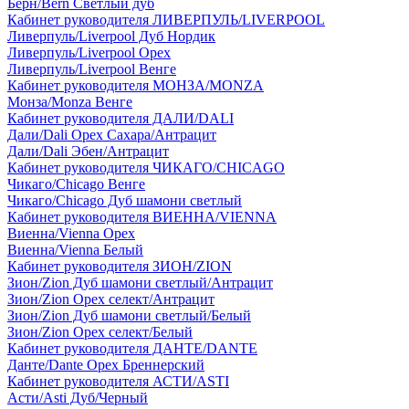
Берн/Bern Светлый дуб
Кабинет руководителя ЛИВЕРПУЛЬ/LIVERPOOL
Ливерпуль/Liverpool Дуб Нордик
Ливерпуль/Liverpool Орех
Ливерпуль/Liverpool Венге
Кабинет руководителя МОНЗА/MONZA
Монза/Monza Венге
Кабинет руководителя ДАЛИ/DALI
Дали/Dali Орех Cахара/Антрацит
Дали/Dali Эбен/Антрацит
Кабинет руководителя ЧИКАГО/CHICAGO
Чикаго/Chicago Венге
Чикаго/Chicago Дуб шамони светлый
Кабинет руководителя ВИЕННА/VIENNA
Виенна/Vienna Орех
Виенна/Vienna Белый
Кабинет руководителя ЗИОН/ZION
Зион/Zion Дуб шамони светлый/Антрацит
Зион/Zion Орех селект/Антрацит
Зион/Zion Дуб шамони светлый/Белый
Зион/Zion Орех селект/Белый
Кабинет руководителя ДАНТЕ/DANTE
Данте/Dante Орех Бреннерский
Кабинет руководителя АСТИ/ASTI
Асти/Asti Дуб/Черный