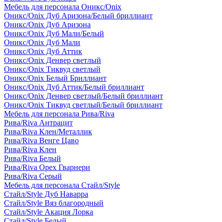
Мебель для персонала Оникс/Onix
Оникс/Onix Дуб Аризона/Белый бриллиант
Оникс/Onix Дуб Аризона
Оникс/Onix Дуб Мали/Белый
Оникс/Onix Дуб Мали
Оникс/Onix Дуб Аттик
Оникс/Onix Денвер светлый
Оникс/Onix Тиквуд светлый
Оникс/Onix Белый Бриллиант
Оникс/Onix Дуб Аттик/Белый бриллиант
Оникс/Onix Денвер светлый/Белый бриллиант
Оникс/Onix Тиквуд светлый/Белый бриллиант
Мебель для персонала Рива/Riva
Рива/Riva Антрацит
Рива/Riva Клен/Металлик
Рива/Riva Венге Цаво
Рива/Riva Клен
Рива/Riva Белый
Рива/Riva Орех Гварнери
Рива/Riva Серый
Мебель для персонала Стайл/Style
Стайл/Style Дуб Наварра
Стайл/Style Вяз благородный
Стайл/Style Акация Лорка
Стайл/Style Белый