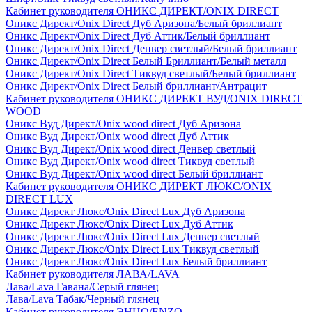
Кабинет руководителя ОНИКС ДИРЕКТ/ONIX DIRECT
Оникс Директ/Onix Direct Дуб Аризона/Белый бриллиант
Оникс Директ/Onix Direct Дуб Аттик/Белый бриллиант
Оникс Директ/Onix Direct Денвер светлый/Белый бриллиант
Оникс Директ/Onix Direct Белый Бриллиант/Белый металл
Оникс Директ/Onix Direct Тиквуд светлый/Белый бриллиант
Оникс Директ/Onix Direct Белый бриллиант/Антрацит
Кабинет руководителя ОНИКС ДИРЕКТ ВУД/ONIX DIRECT
WOOD
Оникс Вуд Директ/Onix wood direct Дуб Аризона
Оникс Вуд Директ/Onix wood direct Дуб Аттик
Оникс Вуд Директ/Onix wood direct Денвер светлый
Оникс Вуд Директ/Onix wood direct Тиквуд светлый
Оникс Вуд Директ/Onix wood direct Белый бриллиант
Кабинет руководителя ОНИКС ДИРЕКТ ЛЮКС/ONIX
DIRECT LUX
Оникс Директ Люкс/Onix Direct Lux Дуб Аризона
Оникс Директ Люкс/Onix Direct Lux Дуб Аттик
Оникс Директ Люкс/Onix Direct Lux Денвер светлый
Оникс Директ Люкс/Onix Direct Lux Тиквуд светлый
Оникс Директ Люкс/Onix Direct Lux Белый бриллиант
Кабинет руководителя ЛАВА/LAVA
Лава/Lava Гавана/Серый глянец
Лава/Lava Табак/Черный глянец
Кабинет руководителя ЭНЦО/ENZO