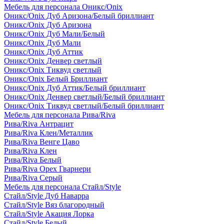
Мебель для персонала Оникс/Onix
Оникс/Onix Дуб Аризона/Белый бриллиант
Оникс/Onix Дуб Аризона
Оникс/Onix Дуб Мали/Белый
Оникс/Onix Дуб Мали
Оникс/Onix Дуб Аттик
Оникс/Onix Денвер светлый
Оникс/Onix Тиквуд светлый
Оникс/Onix Белый Бриллиант
Оникс/Onix Дуб Аттик/Белый бриллиант
Оникс/Onix Денвер светлый/Белый бриллиант
Оникс/Onix Тиквуд светлый/Белый бриллиант
Мебель для персонала Рива/Riva
Рива/Riva Антрацит
Рива/Riva Клен/Металлик
Рива/Riva Венге Цаво
Рива/Riva Клен
Рива/Riva Белый
Рива/Riva Орех Гварнери
Рива/Riva Серый
Мебель для персонала Стайл/Style
Стайл/Style Дуб Наварра
Стайл/Style Вяз благородный
Стайл/Style Акация Лорка
Стайл/Style Белый