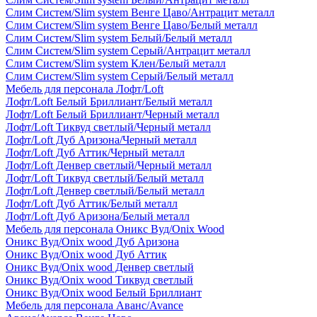
Слим Систем/Slim system Венге Цаво/Антрацит металл
Слим Систем/Slim system Венге Цаво/Белый металл
Слим Систем/Slim system Белый/Белый металл
Слим Систем/Slim system Серый/Антрацит металл
Слим Систем/Slim system Клен/Белый металл
Слим Систем/Slim system Серый/Белый металл
Мебель для персонала Лофт/Loft
Лофт/Loft Белый Бриллиант/Белый металл
Лофт/Loft Белый Бриллиант/Черный металл
Лофт/Loft Тиквуд светлый/Черный металл
Лофт/Loft Дуб Аризона/Черный металл
Лофт/Loft Дуб Аттик/Черный металл
Лофт/Loft Денвер светлый/Черный металл
Лофт/Loft Тиквуд светлый/Белый металл
Лофт/Loft Денвер светлый/Белый металл
Лофт/Loft Дуб Аттик/Белый металл
Лофт/Loft Дуб Аризона/Белый металл
Мебель для персонала Оникс Вуд/Onix Wood
Оникс Вуд/Onix wood Дуб Аризона
Оникс Вуд/Onix wood Дуб Аттик
Оникс Вуд/Onix wood Денвер светлый
Оникс Вуд/Onix wood Тиквуд светлый
Оникс Вуд/Onix wood Белый Бриллиант
Мебель для персонала Аванс/Avance