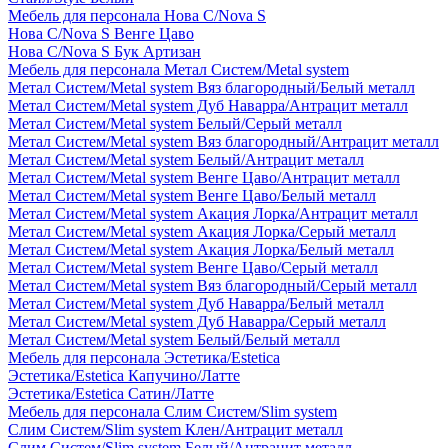
Мебель для персонала Нова С/Nova S
Нова С/Nova S Венге Цаво
Нова С/Nova S Бук Артизан
Мебель для персонала Метал Систем/Metal system
Метал Систем/Metal system Вяз благородный/Белый металл
Метал Систем/Metal system Дуб Наварра/Антрацит металл
Метал Систем/Metal system Белый/Серый металл
Метал Систем/Metal system Вяз благородный/Антрацит металл
Метал Систем/Metal system Белый/Антрацит металл
Метал Систем/Metal system Венге Цаво/Антрацит металл
Метал Систем/Metal system Венге Цаво/Белый металл
Метал Систем/Metal system Акация Лорка/Антрацит металл
Метал Систем/Metal system Акация Лорка/Серый металл
Метал Систем/Metal system Акация Лорка/Белый металл
Метал Систем/Metal system Венге Цаво/Серый металл
Метал Систем/Metal system Вяз благородный/Серый металл
Метал Систем/Metal system Дуб Наварра/Белый металл
Метал Систем/Metal system Дуб Наварра/Серый металл
Метал Систем/Metal system Белый/Белый металл
Мебель для персонала Эстетика/Estetica
Эстетика/Estetica Капучино/Латте
Эстетика/Estetica Сатин/Латте
Мебель для персонала Слим Систем/Slim system
Слим Систем/Slim system Клен/Антрацит металл
Слим Систем/Slim system Белый/Антрацит металл