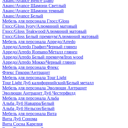
Аванс/Avance Венге Цаво
Аванс/Avance Шамони Светлый
Аванс/Avance Шамони темный
Аванс/Avance Белый
Мебель для персонала Глосс/Gloss
Глосс/Gloss Ivory/Алюминий матовый
Глосс/Gloss Teakwood/Алюминий матовый
Глосс/Gloss Белый премиум/Алюминий матовый
Мебель для персонала Арредо/Arredo
Арредо/Arredo Графит/Черный глянец
Арредо/Arredo Romano/Металл глянец
Арредо/Arredo Белый премиум/Iron wood
Арредо/Arredo Мокко/Черный глянец
Мебель для персонала Флекс
Флекс Гикори/Антрацит
Мебель для персонала Tour Light
Tour Light Дуб калифорнийский/Белый металл
Мебель для персонала Эволюшн Антрацит
Эволюшн Антрацит Дуб Честерфилд
Мебель для персонала Альба
Альба Дуб Наварра/Белый
Альба Дуб Нельсон/Белый
Мебель для персонала Вита
Вита Дуб Сонома
Вита Сосна Карелия