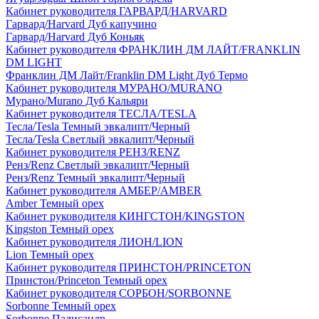
Кабинет руководителя ГАРВАРД/HARVARD
Гарвард/Harvard Дуб капучино
Гарвард/Harvard Дуб Коньяк
Кабинет руководителя ФРАНКЛИН ДМ ЛАЙТ/FRANKLIN
DM LIGHT
Франклин ДМ Лайт/Franklin DM Light Дуб Термо
Кабинет руководителя МУРАНО/MURANO
Мурано/Murano Дуб Кальяри
Кабинет руководителя ТЕСЛА/TESLA
Тесла/Tesla Темный эвкалипт/Черный
Тесла/Tesla Светлый эвкалипт/Черный
Кабинет руководителя РЕНЗ/RENZ
Ренз/Renz Светлый эвкалипт/Черный
Ренз/Renz Темный эвкалипт/Черный
Кабинет руководителя АМБЕР/AMBER
Amber Темный орех
Кабинет руководителя КИНГСТОН/KINGSTON
Kingston Темный орех
Кабинет руководителя ЛИОН/LION
Lion Темный орех
Кабинет руководителя ПРИНСТОН/PRINCETON
Принстон/Princeton Темный орех
Кабинет руководителя СОРБОН/SORBONNE
Sorbonne Темный орех
Sorbonne Палисандр