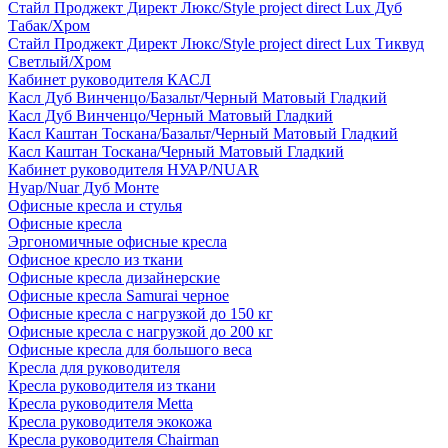
Стайл Проджект Директ Люкс/Style project direct Lux Дуб
Табак/Хром
Стайл Проджект Директ Люкс/Style project direct Lux Тиквуд
Светлый/Хром
Кабинет руководителя КАСЛ
Касл Дуб Винченцо/Базальт/Черный Матовый Гладкий
Касл Дуб Винченцо/Черный Матовый Гладкий
Касл Каштан Тоскана/Базальт/Черный Матовый Гладкий
Касл Каштан Тоскана/Черный Матовый Гладкий
Кабинет руководителя НУАР/NUAR
Нуар/Nuar Дуб Монте
Офисные кресла и стулья
Офисные кресла
Эргономичные офисные кресла
Офисное кресло из ткани
Офисные кресла дизайнерские
Офисные кресла Samurai черное
Офисные кресла с нагрузкой до 150 кг
Офисные кресла с нагрузкой до 200 кг
Офисные кресла для большого веса
Кресла для руководителя
Кресла руководителя из ткани
Кресла руководителя Metta
Кресла руководителя экокожа
Кресла руководителя Chairman