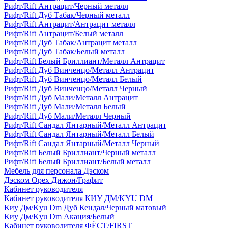
Рифт/Rift Антрацит/Черный металл
Рифт/Rift Дуб Табак/Черный металл
Рифт/Rift Антрацит/Антрацит металл
Рифт/Rift Антрацит/Белый металл
Рифт/Rift Дуб Табак/Антрацит металл
Рифт/Rift Дуб Табак/Белый металл
Рифт/Rift Белый Бриллиант/Металл Антрацит
Рифт/Rift Дуб Винченцо/Металл Антрацит
Рифт/Rift Дуб Винченцо/Металл Белый
Рифт/Rift Дуб Винченцо/Металл Черный
Рифт/Rift Дуб Мали/Металл Антрацит
Рифт/Rift Дуб Мали/Металл Белый
Рифт/Rift Дуб Мали/Металл Черный
Рифт/Rift Сандал Янтарный/Металл Антрацит
Рифт/Rift Сандал Янтарный/Металл Белый
Рифт/Rift Сандал Янтарный/Металл Черный
Рифт/Rift Белый Бриллиант/Черный металл
Рифт/Rift Белый Бриллиант/Белый металл
Мебель для персонала Дэском
Дэском Орех Дижон/Графит
Кабинет руководителя
Кабинет руководителя КИУ ДМ/KYU DM
Киу Дм/Kyu Dm Дуб Кендал/Черный матовый
Киу Дм/Kyu Dm Акация/Белый
Кабинет руководителя ФЁСТ/FIRST