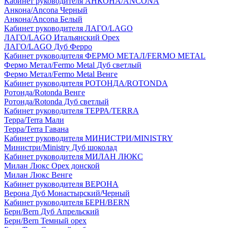
Кабинет руководителя АНКОНА/ANCONA
Анкона/Ancona Черный
Анкона/Ancona Белый
Кабинет руководителя ЛАГО/LAGO
ЛАГО/LAGO Итальянский Орех
ЛАГО/LAGO Дуб Ферро
Кабинет руководителя ФЕРМО МЕТАЛ/FERMO METAL
Фермо Метал/Fermo Metal Дуб светлый
Фермо Метал/Fermo Metal Венге
Кабинет руководителя РОТОНДА/ROTONDA
Ротонда/Rotonda Венге
Ротонда/Rotonda Дуб светлый
Кабинет руководителя ТЕРРА/TERRA
Терра/Terra Мали
Терра/Terra Гавана
Кабинет руководителя МИНИСТРИ/MINISTRY
Министри/Ministry Дуб шоколад
Кабинет руководителя МИЛАН ЛЮКС
Милан Люкс Орех донской
Милан Люкс Венге
Кабинет руководителя ВЕРОНА
Верона Дуб Монастырский/Черный
Кабинет руководителя БЕРН/BERN
Берн/Bern Дуб Апрельский
Берн/Bern Темный орех