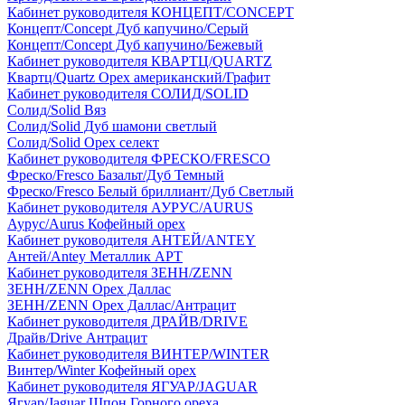
Кабинет руководителя КОНЦЕПТ/CONCEPT
Концепт/Concept Дуб капучино/Серый
Концепт/Concept Дуб капучино/Бежевый
Кабинет руководителя КВАРТЦ/QUARTZ
Квартц/Quartz Орех американский/Графит
Кабинет руководителя СОЛИД/SOLID
Солид/Solid Вяз
Солид/Solid Дуб шамони светлый
Солид/Solid Орех селект
Кабинет руководителя ФРЕСКО/FRESCO
Фреско/Fresco Базальт/Дуб Темный
Фреско/Fresco Белый бриллиант/Дуб Светлый
Кабинет руководителя АУРУС/AURUS
Аурус/Aurus Кофейный орех
Кабинет руководителя АНТЕЙ/ANTEY
Антей/Antey Металлик АРТ
Кабинет руководителя ЗЕНН/ZENN
ЗЕНН/ZENN Орех Даллас
ЗЕНН/ZENN Орех Даллас/Антрацит
Кабинет руководителя ДРАЙВ/DRIVE
Драйв/Drive Антрацит
Кабинет руководителя ВИНТЕР/WINTER
Винтер/Winter Кофейный орех
Кабинет руководителя ЯГУАР/JAGUAR
Ягуар/Jaguar Шпон Горного ореха