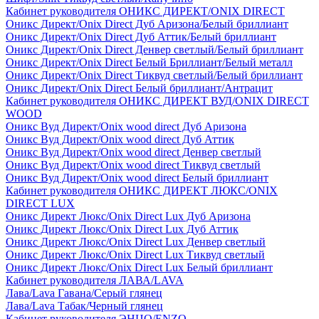
Кабинет руководителя ОНИКС ДИРЕКТ/ONIX DIRECT
Оникс Директ/Onix Direct Дуб Аризона/Белый бриллиант
Оникс Директ/Onix Direct Дуб Аттик/Белый бриллиант
Оникс Директ/Onix Direct Денвер светлый/Белый бриллиант
Оникс Директ/Onix Direct Белый Бриллиант/Белый металл
Оникс Директ/Onix Direct Тиквуд светлый/Белый бриллиант
Оникс Директ/Onix Direct Белый бриллиант/Антрацит
Кабинет руководителя ОНИКС ДИРЕКТ ВУД/ONIX DIRECT
WOOD
Оникс Вуд Директ/Onix wood direct Дуб Аризона
Оникс Вуд Директ/Onix wood direct Дуб Аттик
Оникс Вуд Директ/Onix wood direct Денвер светлый
Оникс Вуд Директ/Onix wood direct Тиквуд светлый
Оникс Вуд Директ/Onix wood direct Белый бриллиант
Кабинет руководителя ОНИКС ДИРЕКТ ЛЮКС/ONIX
DIRECT LUX
Оникс Директ Люкс/Onix Direct Lux Дуб Аризона
Оникс Директ Люкс/Onix Direct Lux Дуб Аттик
Оникс Директ Люкс/Onix Direct Lux Денвер светлый
Оникс Директ Люкс/Onix Direct Lux Тиквуд светлый
Оникс Директ Люкс/Onix Direct Lux Белый бриллиант
Кабинет руководителя ЛАВА/LAVA
Лава/Lava Гавана/Серый глянец
Лава/Lava Табак/Черный глянец
Кабинет руководителя ЭНЦО/ENZO