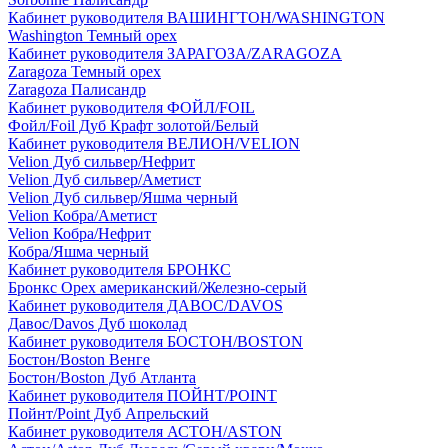
Кабинет руководителя ВАШИНГТОН/WASHINGTON
Washington Темный орех
Кабинет руководителя ЗАРАГОЗА/ZARAGOZA
Zaragoza Темный орех
Zaragoza Палисандр
Кабинет руководителя ФОЙЛ/FOIL
Фойл/Foil Дуб Крафт золотой/Белый
Кабинет руководителя ВЕЛИОН/VELION
Velion Дуб сильвер/Нефрит
Velion Дуб сильвер/Аметист
Velion Дуб сильвер/Яшма черный
Velion Кобра/Аметист
Velion Кобра/Нефрит
Кобра/Яшма черный
Кабинет руководителя БРОНКС
Бронкс Орех американский/Железно-серый
Кабинет руководителя ДАВОС/DAVOS
Давос/Davos Дуб шоколад
Кабинет руководителя БОСТОН/BOSTON
Бостон/Boston Венге
Бостон/Boston Дуб Атланта
Кабинет руководителя ПОЙНТ/POINT
Пойнт/Point Дуб Апрельский
Кабинет руководителя АСТОН/ASTON