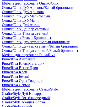
Мебель для персонала Оникс/Onix
Оникс/Onix Дуб Аризона/Белый бриллиант
Оникс/Onix Дуб Аризона
Оникс/Onix Дуб Мали/Белый
Оникс/Onix Дуб Мали
Оникс/Onix Дуб Аттик
Оникс/Onix Денвер светлый
Оникс/Onix Тиквуд светлый
Оникс/Onix Белый Бриллиант
Оникс/Onix Дуб Аттик/Белый бриллиант
Оникс/Onix Денвер светлый/Белый бриллиант
Оникс/Onix Тиквуд светлый/Белый бриллиант
Мебель для персонала Рива/Riva
Рива/Riva Антрацит
Рива/Riva Клен/Металлик
Рива/Riva Венге Цаво
Рива/Riva Клен
Рива/Riva Белый
Рива/Riva Орех Гварнери
Рива/Riva Серый
Мебель для персонала Стайл/Style
Стайл/Style Дуб Наварра
Стайл/Style Вяз благородный
Стайл/Style Акация Лорка
Стайл/Style Белый