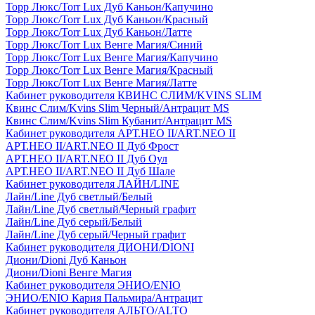
Торр Люкс/Torr Lux Дуб Каньон/Капучино
Торр Люкс/Torr Lux Дуб Каньон/Красный
Торр Люкс/Torr Lux Дуб Каньон/Латте
Торр Люкс/Torr Lux Венге Магия/Синий
Торр Люкс/Torr Lux Венге Магия/Капучино
Торр Люкс/Torr Lux Венге Магия/Красный
Торр Люкс/Torr Lux Венге Магия/Латте
Кабинет руководителя КВИНС СЛИМ/KVINS SLIM
Квинс Слим/Kvins Slim Черный/Антрацит MS
Квинс Слим/Kvins Slim Кубанит/Антрацит MS
Кабинет руководителя АРТ.НЕО II/ART.NEO II
АРТ.НЕО II/ART.NEO II Дуб Фрост
АРТ.НЕО II/ART.NEO II Дуб Оул
АРТ.НЕО II/ART.NEO II Дуб Шале
Кабинет руководителя ЛАЙН/LINE
Лайн/Line Дуб светлый/Белый
Лайн/Line Дуб светлый/Черный графит
Лайн/Line Дуб серый/Белый
Лайн/Line Дуб серый/Черный графит
Кабинет руководителя ДИОНИ/DIONI
Диони/Dioni Дуб Каньон
Диони/Dioni Венге Магия
Кабинет руководителя ЭНИО/ENIO
ЭНИО/ENIO Кария Пальмира/Антрацит
Кабинет руководителя АЛЬТО/ALTO