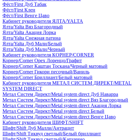
Фёст/First Дуб Табак
Фёст/First Клен
Фёст/First Венге Цаво
Кабинет руководителя ЯЛТА/YALTA
Ялта/Yalta Вяз Благородный
Ялта/Yalta Акация Лорка
Ялта/Yalta Снежная патина
Ялта/Yalta Дуб Мали/Белый
Ялта/Yalta Дуб Мали/Черный
Кабинет руководителя КОРНЕР/CORNER
Корнер/Corner Орех Лоренцо/Графит
Корнер/Corner Каштан Тоскана/Черный матовый
Корнер/Corner Гикори песочный/Ваниль
Корнер/Corner Бриллиант/Белый матовый
Кабинет руководителя МЕТАЛ СИСТЕМ ДИРЕКТ/METAL
SYSTEM DIRECT
Метал Систем Директ/Metal system direct Дуб Наварра
Метал Систем Директ/Metal system direct Вяз Благородный
Метал Систем Директ/Metal system direct Акация Лорка
Метал Систем Директ/Metal system direct Белый
Метал Систем Директ/Metal system direct Венге Цаво
Кабинет руководителя ШИФТ/SHIFT
Шифт/Shift Дуб Малли/Антрацит
Шифт/Shift Тиквуд светлый/Белый бриллиант
Шифт/Shift Тиквуд светлый/Капучино