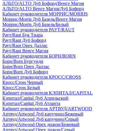
АЛЬТО/ALTO Дуб Бофорд/Венге Магия
АЛЬТО/ALTO Венге Магия/Дуб Бофорд
Кабинет руководителя МОРРИС/MORRIS
Моррис/Morris Дуб Базель/Венге Магия
Моррис/Morris Дуб Базель/Белый
Кабинет руководителя РАУТ/RAUT
Раут/Raut Бук Тиара
Раут/Raut Дуб Бофорд
Раут/Raut Орех Даллас
Раут/Raut Венге Магия
Кабинет руководителя БОРН/BORN
Борн/Born Бургунди
Борн/Born Орех Даллас
Борн/Born Дуб Бофорд
Кабинет руководителя КРОСС/CROSS
Кросс/Cross Черный
Кросс/Cross Белый
Кабинет руководителя КЭПИТАЛ/CAPITAL
Кэпитал/Capital Дуб Апрельский
Кэпитал/Capital Дуб Атланта
Кабинет руководителя АРТВУД/ARTWOOD
Артвуд/Artwood Дуб капучино/Бежевый
Артвуд/Artwood Дуб капучино/Серый
Артвуд/Artwood Орех дижон/Бежевый
Артвуд/Artwood Орех дижон/Серый