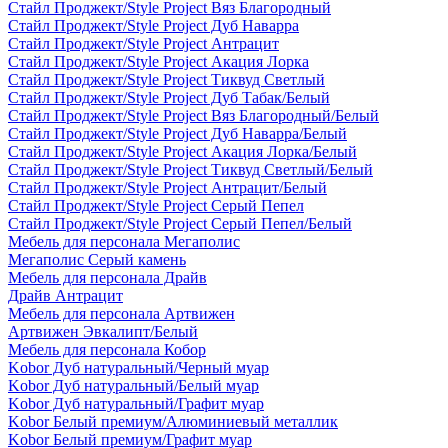
Стайл Проджект/Style Project Вяз Благородный
Стайл Проджект/Style Project Дуб Наварра
Стайл Проджект/Style Project Антрацит
Стайл Проджект/Style Project Акация Лорка
Стайл Проджект/Style Project Тиквуд Светлый
Стайл Проджект/Style Project Дуб Табак/Белый
Стайл Проджект/Style Project Вяз Благородный/Белый
Стайл Проджект/Style Project Дуб Наварра/Белый
Стайл Проджект/Style Project Акация Лорка/Белый
Стайл Проджект/Style Project Тиквуд Светлый/Белый
Стайл Проджект/Style Project Антрацит/Белый
Стайл Проджект/Style Project Серый Пепел
Стайл Проджект/Style Project Серый Пепел/Белый
Мебель для персонала Мегаполис
Мегаполис Серый камень
Мебель для персонала Драйв
Драйв Антрацит
Мебель для персонала Артвижен
Артвижен Эвкалипт/Белый
Мебель для персонала Кобор
Kobor Дуб натуральный/Черный муар
Kobor Дуб натуральный/Белый муар
Kobor Дуб натуральный/Графит муар
Kobor Белый премиум/Алюминиевый металлик
Kobor Белый премиум/Графит муар