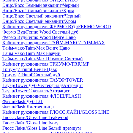
Энцо/Enzo Темный эвкалипт/Черный
Энцо/Enzo Темный эвкалипт/Хром
Энцо/Enzo Светлый эвкалипт/Черный
Энцо/Enzo Светлый эвкалипт/Хром
Кабинет руководителя ФЕРМО ВУД/FERMO WOOD
Фермо Вуд/Fermo Wood Светлый дуб
Фермо Вуд/Fermo Wood Венге Цаво
Кабинет руководителя ТАЙМ-МАКС/TAIM-MAX
Тайм-макс/Taim-Max Венге Цаво
Тайм-макс/Taim-Max Брауни
Тайм-макс/Taim-Max Шамони Светлый
Кабинет руководителя ТРИУМФ/TRIUMF
Триумф/Triumf Венге Цаво
Триумф/Triumf Светлый дуб
Кабинет руководителя ТАУЭР/TOWER
Тауэр/Tower Дуб Честерфилд/Антрацит
Тауэр/Tower Салтилло/Антрацит
Кабинет руководителя ФЛЭШ/FLASH
Флэш/Flash Дуб 131
Флэш/Flash Лиственница
Кабинет руководителя ГЛОСС ЛАЙН/GLOSS LINE
Глосс Лайн/Gloss Line Teakwood
Глосс Лайн/Gloss Line Ivory
Глосс Лайн/Gloss Line Белый премиум