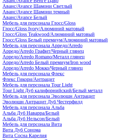
Аванс/Avance Венге Цаво
Аванс/Avance Шамони Светлый
Аванс/Avance Шамони темный
Аванс/Avance Белый
Мебель для персонала Глосс/Gloss
Глосс/Gloss Ivory/Алюминий матовый
Глосс/Gloss Teakwood/Алюминий матовый
Глосс/Gloss Белый премиум/Алюминий матовый
Мебель для персонала Арредо/Arredo
Арредо/Arredo Графит/Черный глянец
Арредо/Arredo Romano/Металл глянец
Арредо/Arredo Белый премиум/Iron wood
Арредо/Arredo Мокко/Черный глянец
Мебель для персонала Флекс
Флекс Гикори/Антрацит
Мебель для персонала Tour Light
Tour Light Дуб калифорнийский/Белый металл
Мебель для персонала Эволюшн Антрацит
Эволюшн Антрацит Дуб Честерфилд
Мебель для персонала Альба
Альба Дуб Наварра/Белый
Альба Дуб Нельсон/Белый
Мебель для персонала Вита
Вита Дуб Сонома
Вита Сосна Карелия