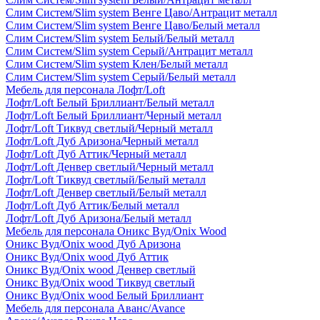
Слим Систем/Slim system Венге Цаво/Антрацит металл
Слим Систем/Slim system Венге Цаво/Белый металл
Слим Систем/Slim system Белый/Белый металл
Слим Систем/Slim system Серый/Антрацит металл
Слим Систем/Slim system Клен/Белый металл
Слим Систем/Slim system Серый/Белый металл
Мебель для персонала Лофт/Loft
Лофт/Loft Белый Бриллиант/Белый металл
Лофт/Loft Белый Бриллиант/Черный металл
Лофт/Loft Тиквуд светлый/Черный металл
Лофт/Loft Дуб Аризона/Черный металл
Лофт/Loft Дуб Аттик/Черный металл
Лофт/Loft Денвер светлый/Черный металл
Лофт/Loft Тиквуд светлый/Белый металл
Лофт/Loft Денвер светлый/Белый металл
Лофт/Loft Дуб Аттик/Белый металл
Лофт/Loft Дуб Аризона/Белый металл
Мебель для персонала Оникс Вуд/Onix Wood
Оникс Вуд/Onix wood Дуб Аризона
Оникс Вуд/Onix wood Дуб Аттик
Оникс Вуд/Onix wood Денвер светлый
Оникс Вуд/Onix wood Тиквуд светлый
Оникс Вуд/Onix wood Белый Бриллиант
Мебель для персонала Аванс/Avance