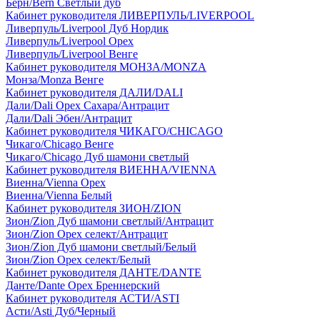
Берн/Bern Светлый дуб
Кабинет руководителя ЛИВЕРПУЛЬ/LIVERPOOL
Ливерпуль/Liverpool Дуб Нордик
Ливерпуль/Liverpool Орех
Ливерпуль/Liverpool Венге
Кабинет руководителя МОНЗА/MONZA
Монза/Monza Венге
Кабинет руководителя ДАЛИ/DALI
Дали/Dali Орех Cахара/Антрацит
Дали/Dali Эбен/Антрацит
Кабинет руководителя ЧИКАГО/CHICAGO
Чикаго/Chicago Венге
Чикаго/Chicago Дуб шамони светлый
Кабинет руководителя ВИЕННА/VIENNA
Виенна/Vienna Орех
Виенна/Vienna Белый
Кабинет руководителя ЗИОН/ZION
Зион/Zion Дуб шамони светлый/Антрацит
Зион/Zion Орех селект/Антрацит
Зион/Zion Дуб шамони светлый/Белый
Зион/Zion Орех селект/Белый
Кабинет руководителя ДАНТЕ/DANTE
Данте/Dante Орех Бреннерский
Кабинет руководителя АСТИ/ASTI
Асти/Asti Дуб/Черный