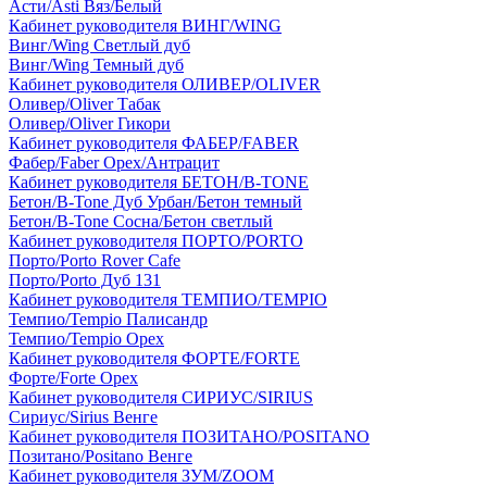
Асти/Asti Вяз/Белый
Кабинет руководителя ВИНГ/WING
Винг/Wing Светлый дуб
Винг/Wing Темный дуб
Кабинет руководителя ОЛИВЕР/OLIVER
Оливер/Oliver Табак
Оливер/Oliver Гикори
Кабинет руководителя ФАБЕР/FABER
Фабер/Faber Орех/Антрацит
Кабинет руководителя БЕТОН/B-TONE
Бетон/B-Tone Дуб Урбан/Бетон темный
Бетон/B-Tone Сосна/Бетон светлый
Кабинет руководителя ПОРТО/PORTO
Порто/Porto Rover Cafe
Порто/Porto Дуб 131
Кабинет руководителя ТЕМПИО/TEMPIO
Темпио/Tempio Палисандр
Темпио/Tempio Орех
Кабинет руководителя ФОРТЕ/FORTE
Форте/Forte Орех
Кабинет руководителя СИРИУС/SIRIUS
Сириус/Sirius Венге
Кабинет руководителя ПОЗИТАНО/POSITANO
Позитано/Positano Венге
Кабинет руководителя ЗУМ/ZOOM