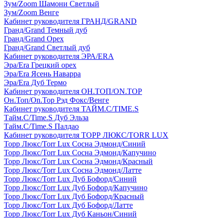
Зум/Zoom Шамони Светлый
Зум/Zoom Венге
Кабинет руководителя ГРАНД/GRAND
Гранд/Grand Темный дуб
Гранд/Grand Орех
Гранд/Grand Светлый дуб
Кабинет руководителя ЭРА/ERA
Эра/Era Грецкий орех
Эра/Era Ясень Наварра
Эра/Era Дуб Термо
Кабинет руководителя ОН.ТОП/ON.TOP
Он.Топ/On.Top Рэд Фокс/Венге
Кабинет руководителя ТАЙМ.С/TIME.S
Тайм.С/Time.S Дуб Эльза
Тайм.С/Time.S Палдао
Кабинет руководителя ТОРР ЛЮКС/TORR LUX
Торр Люкс/Torr Lux Сосна Эдмонд/Синий
Торр Люкс/Torr Lux Сосна Эдмонд/Капучино
Торр Люкс/Torr Lux Сосна Эдмонд/Красный
Торр Люкс/Torr Lux Сосна Эдмонд/Латте
Торр Люкс/Torr Lux Дуб Бофорд/Синий
Торр Люкс/Torr Lux Дуб Бофорд/Капучино
Торр Люкс/Torr Lux Дуб Бофорд/Красный
Торр Люкс/Torr Lux Дуб Бофорд/Латте
Торр Люкс/Torr Lux Дуб Каньон/Синий