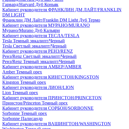
Гарвард/Harvard Дуб Коньяк
Кабинет руководителя ФРАНКЛИН ДМ ЛАЙТ/FRANKLIN
DM LIGHT
Франклин ДМ Лайт/Franklin DM Light Дуб Термо
Кабинет руководителя МУРАНО/MURANO
Мурано/Murano Дуб Кальяри
Кабинет руководителя ТЕСЛА/TESLA
Tesla Темный эвкалипт/Черный
Tesla Светлый эвкалипт/Черный
Кабинет руководителя РЕНЗ/RENZ
Ренз/Renz Светлый эвкалипт/Черный
Ренз/Renz Темный эвкалипт/Черный
Кабинет руководителя АМБЕР/AMBER
Amber Темный орех
Кабинет руководителя КИНГСТОН/KINGSTON
Kingston Темный орех
Кабинет руководителя ЛИОН/LION
Lion Темный орех
Кабинет руководителя ПРИНСТОН/PRINCETON
Принстон/Princeton Темный орех
Кабинет руководителя СОРБОН/SORBONNE
Sorbonne Темный орех
Sorbonne Палисандр
Кабинет руководителя ВАШИНГТОН/WASHINGTON
Washington Темный орех