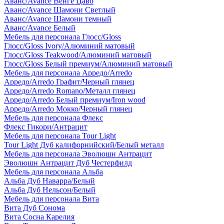
Аванс/Avance Венге Цаво
Аванс/Avance Шамони Светлый
Аванс/Avance Шамони темный
Аванс/Avance Белый
Мебель для персонала Глосс/Gloss
Глосс/Gloss Ivory/Алюминий матовый
Глосс/Gloss Teakwood/Алюминий матовый
Глосс/Gloss Белый премиум/Алюминий матовый
Мебель для персонала Арредо/Arredo
Арредо/Arredo Графит/Черный глянец
Арредо/Arredo Romano/Металл глянец
Арредо/Arredo Белый премиум/Iron wood
Арредо/Arredo Мокко/Черный глянец
Мебель для персонала Флекс
Флекс Гикори/Антрацит
Мебель для персонала Tour Light
Tour Light Дуб калифорнийский/Белый металл
Мебель для персонала Эволюшн Антрацит
Эволюшн Антрацит Дуб Честерфилд
Мебель для персонала Альба
Альба Дуб Наварра/Белый
Альба Дуб Нельсон/Белый
Мебель для персонала Вита
Вита Дуб Сонома
Вита Сосна Карелия