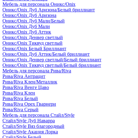
Мебель для персонала Оникс/Onix
Оникс/Onix Дуб Аризона/Белый бриллиант
Оникс/Onix Дуб Аризона
Оникс/Onix Дуб Мали/Белый
Оникс/Onix Дуб Мали
Оникс/Onix Дуб Аттик
Оникс/Onix Денвер светлый
Оникс/Onix Тиквуд светлый
Оникс/Onix Белый Бриллиант
Оникс/Onix Дуб Аттик/Белый бриллиант
Оникс/Onix Денвер светлый/Белый бриллиант
Оникс/Onix Тиквуд светлый/Белый бриллиант
Мебель для персонала Рива/Riva
Рива/Riva Антрацит
Рива/Riva Клен/Металлик
Рива/Riva Венге Цаво
Рива/Riva Клен
Рива/Riva Белый
Рива/Riva Орех Гварнери
Рива/Riva Серый
Мебель для персонала Стайл/Style
Стайл/Style Дуб Наварра
Стайл/Style Вяз благородный
Стайл/Style Акация Лорка
Стайл/Style Белый