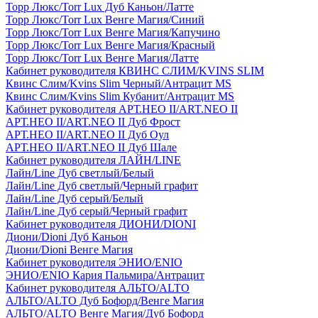
Торр Люкс/Torr Lux Дуб Каньон/Латте
Торр Люкс/Torr Lux Венге Магия/Синий
Торр Люкс/Torr Lux Венге Магия/Капучино
Торр Люкс/Torr Lux Венге Магия/Красный
Торр Люкс/Torr Lux Венге Магия/Латте
Кабинет руководителя КВИНС СЛИМ/KVINS SLIM
Квинс Слим/Kvins Slim Черный/Антрацит MS
Квинс Слим/Kvins Slim Кубанит/Антрацит MS
Кабинет руководителя АРТ.НЕО II/ART.NEO II
АРТ.НЕО II/ART.NEO II Дуб Фрост
АРТ.НЕО II/ART.NEO II Дуб Оул
АРТ.НЕО II/ART.NEO II Дуб Шале
Кабинет руководителя ЛАЙН/LINE
Лайн/Line Дуб светлый/Белый
Лайн/Line Дуб светлый/Черный графит
Лайн/Line Дуб серый/Белый
Лайн/Line Дуб серый/Черный графит
Кабинет руководителя ДИОНИ/DIONI
Диони/Dioni Дуб Каньон
Диони/Dioni Венге Магия
Кабинет руководителя ЭНИО/ENIO
ЭНИО/ENIO Кария Пальмира/Антрацит
Кабинет руководителя АЛЬТО/ALTO
АЛЬТО/ALTO Дуб Бофорд/Венге Магия
АЛЬТО/ALTO Венге Магия/Дуб Бофорд