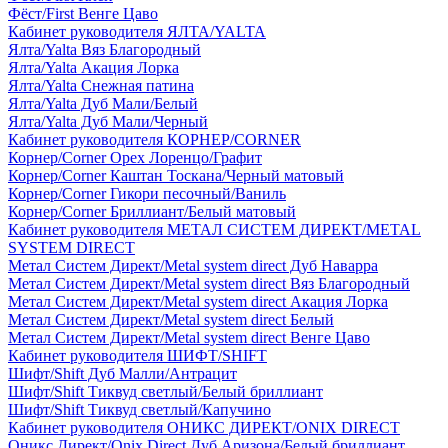
Фёст/First Венге Цаво
Кабинет руководителя ЯЛТА/YALTA
Ялта/Yalta Вяз Благородный
Ялта/Yalta Акация Лорка
Ялта/Yalta Снежная патина
Ялта/Yalta Дуб Мали/Белый
Ялта/Yalta Дуб Мали/Черный
Кабинет руководителя КОРНЕР/CORNER
Корнер/Corner Орех Лоренцо/Графит
Корнер/Corner Каштан Тоскана/Черный матовый
Корнер/Corner Гикори песочный/Ваниль
Корнер/Corner Бриллиант/Белый матовый
Кабинет руководителя МЕТАЛ СИСТЕМ ДИРЕКТ/METAL
SYSTEM DIRECT
Метал Систем Директ/Metal system direct Дуб Наварра
Метал Систем Директ/Metal system direct Вяз Благородный
Метал Систем Директ/Metal system direct Акация Лорка
Метал Систем Директ/Metal system direct Белый
Метал Систем Директ/Metal system direct Венге Цаво
Кабинет руководителя ШИФТ/SHIFT
Шифт/Shift Дуб Малли/Антрацит
Шифт/Shift Тиквуд светлый/Белый бриллиант
Шифт/Shift Тиквуд светлый/Капучино
Кабинет руководителя ОНИКС ДИРЕКТ/ONIX DIRECT
Оникс Директ/Onix Direct Дуб Аризона/Белый бриллиант