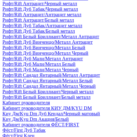
Рифт/Rift Антрацит/Черный металл
Рифт/Rift Дуб Табак/Черный металл
Рифт/Rift Антрацит/Антрацит металл
Рифт/Rift Антрацит/Белый металл
Рифт/Rift Дуб Табак/Антрацит металл
Рифт/Rift Дуб Табак/Белый металл
Рифт/Rift Белый Бриллиант/Металл Антрацит
Рифт/Rift Дуб Винченцо/Металл Антрацит
Рифт/Rift Дуб Винченцо/Металл Белый
Рифт/Rift Дуб Винченцо/Металл Черный
Рифт/Rift Дуб Мали/Металл Антрацит
Рифт/Rift Дуб Мали/Металл Белый
Рифт/Rift Дуб Мали/Металл Черный
Рифт/Rift Сандал Янтарный/Металл Антрацит
Рифт/Rift Сандал Янтарный/Металл Белый
Рифт/Rift Сандал Янтарный/Металл Черный
Рифт/Rift Белый Бриллиант/Черный металл
Рифт/Rift Белый Бриллиант/Белый металл
Кабинет руководителя
Кабинет руководителя КИУ ДМ/KYU DM
Киу Дм/Kyu Dm Дуб Кендал/Черный матовый
Киу Дм/Kyu Dm Акация/Белый
Кабинет руководителя ФЁСТ/FIRST
Фёст/First Дуб Табак
Фёст/First Клен