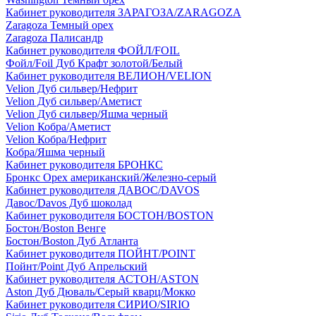
Кабинет руководителя ЗАРАГОЗА/ZARAGOZA
Zaragoza Темный орех
Zaragoza Палисандр
Кабинет руководителя ФОЙЛ/FOIL
Фойл/Foil Дуб Крафт золотой/Белый
Кабинет руководителя ВЕЛИОН/VELION
Velion Дуб сильвер/Нефрит
Velion Дуб сильвер/Аметист
Velion Дуб сильвер/Яшма черный
Velion Кобра/Аметист
Velion Кобра/Нефрит
Кобра/Яшма черный
Кабинет руководителя БРОНКС
Бронкс Орех американский/Железно-серый
Кабинет руководителя ДАВОС/DAVOS
Давос/Davos Дуб шоколад
Кабинет руководителя БОСТОН/BOSTON
Бостон/Boston Венге
Бостон/Boston Дуб Атланта
Кабинет руководителя ПОЙНТ/POINT
Пойнт/Point Дуб Апрельский
Кабинет руководителя АСТОН/ASTON
Aston Дуб Дюваль/Серый кварц/Мокко
Кабинет руководителя СИРИО/SIRIO