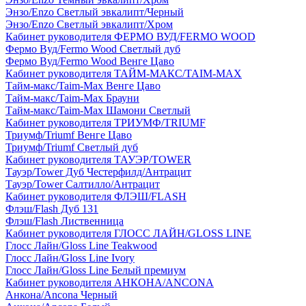
Энзо/Enzo Светлый эвкалипт/Черный
Энзо/Enzo Светлый эвкалипт/Хром
Кабинет руководителя ФЕРМО ВУД/FERMO WOOD
Фермо Вуд/Fermo Wood Светлый дуб
Фермо Вуд/Fermo Wood Венге Цаво
Кабинет руководителя ТАЙМ-МАКС/TAIM-MAX
Тайм-макс/Taim-Max Венге Цаво
Тайм-макс/Taim-Max Брауни
Тайм-макс/Taim-Max Шамони Светлый
Кабинет руководителя ТРИУМФ/TRIUMF
Триумф/Triumf Венге Цаво
Триумф/Triumf Светлый дуб
Кабинет руководителя ТАУЭР/TOWER
Тауэр/Tower Дуб Честерфилд/Антрацит
Тауэр/Tower Салтилло/Антрацит
Кабинет руководителя ФЛЭШ/FLASH
Флэш/Flash Дуб 131
Флэш/Flash Лиственница
Кабинет руководителя ГЛОСС ЛАЙН/GLOSS LINE
Глосс Лайн/Gloss Line Teakwood
Глосс Лайн/Gloss Line Ivory
Глосс Лайн/Gloss Line Белый премиум
Кабинет руководителя АНКОНА/ANCONA
Анкона/Ancona Черный