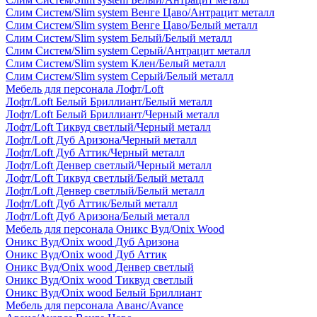
Слим Систем/Slim system Венге Цаво/Антрацит металл
Слим Систем/Slim system Венге Цаво/Белый металл
Слим Систем/Slim system Белый/Белый металл
Слим Систем/Slim system Серый/Антрацит металл
Слим Систем/Slim system Клен/Белый металл
Слим Систем/Slim system Серый/Белый металл
Мебель для персонала Лофт/Loft
Лофт/Loft Белый Бриллиант/Белый металл
Лофт/Loft Белый Бриллиант/Черный металл
Лофт/Loft Тиквуд светлый/Черный металл
Лофт/Loft Дуб Аризона/Черный металл
Лофт/Loft Дуб Аттик/Черный металл
Лофт/Loft Денвер светлый/Черный металл
Лофт/Loft Тиквуд светлый/Белый металл
Лофт/Loft Денвер светлый/Белый металл
Лофт/Loft Дуб Аттик/Белый металл
Лофт/Loft Дуб Аризона/Белый металл
Мебель для персонала Оникс Вуд/Onix Wood
Оникс Вуд/Onix wood Дуб Аризона
Оникс Вуд/Onix wood Дуб Аттик
Оникс Вуд/Onix wood Денвер светлый
Оникс Вуд/Onix wood Тиквуд светлый
Оникс Вуд/Onix wood Белый Бриллиант
Мебель для персонала Аванс/Avance