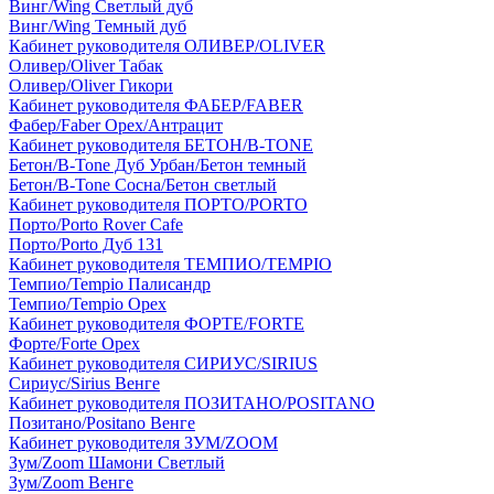
Винг/Wing Светлый дуб
Винг/Wing Темный дуб
Кабинет руководителя ОЛИВЕР/OLIVER
Оливер/Oliver Табак
Оливер/Oliver Гикори
Кабинет руководителя ФАБЕР/FABER
Фабер/Faber Орех/Антрацит
Кабинет руководителя БЕТОН/B-TONE
Бетон/B-Tone Дуб Урбан/Бетон темный
Бетон/B-Tone Сосна/Бетон светлый
Кабинет руководителя ПОРТО/PORTO
Порто/Porto Rover Cafe
Порто/Porto Дуб 131
Кабинет руководителя ТЕМПИО/TEMPIO
Темпио/Tempio Палисандр
Темпио/Tempio Орех
Кабинет руководителя ФОРТЕ/FORTE
Форте/Forte Орех
Кабинет руководителя СИРИУС/SIRIUS
Сириус/Sirius Венге
Кабинет руководителя ПОЗИТАНО/POSITANO
Позитано/Positano Венге
Кабинет руководителя ЗУМ/ZOOM
Зум/Zoom Шамони Светлый
Зум/Zoom Венге