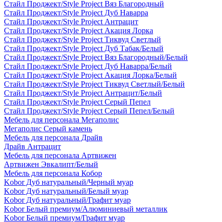
Стайл Проджект/Style Project Вяз Благородный
Стайл Проджект/Style Project Дуб Наварра
Стайл Проджект/Style Project Антрацит
Стайл Проджект/Style Project Акация Лорка
Стайл Проджект/Style Project Тиквуд Светлый
Стайл Проджект/Style Project Дуб Табак/Белый
Стайл Проджект/Style Project Вяз Благородный/Белый
Стайл Проджект/Style Project Дуб Наварра/Белый
Стайл Проджект/Style Project Акация Лорка/Белый
Стайл Проджект/Style Project Тиквуд Светлый/Белый
Стайл Проджект/Style Project Антрацит/Белый
Стайл Проджект/Style Project Серый Пепел
Стайл Проджект/Style Project Серый Пепел/Белый
Мебель для персонала Мегаполис
Мегаполис Серый камень
Мебель для персонала Драйв
Драйв Антрацит
Мебель для персонала Артвижен
Артвижен Эвкалипт/Белый
Мебель для персонала Кобор
Kobor Дуб натуральный/Черный муар
Kobor Дуб натуральный/Белый муар
Kobor Дуб натуральный/Графит муар
Kobor Белый премиум/Алюминиевый металлик
Kobor Белый премиум/Графит муар