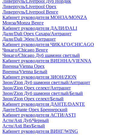
Ливерпуль/Liverpool Дуб Нордик
Ливерпуль/Liverpool Орех
Ливерпуль/Liverpool Венге
Кабинет руководителя МОНЗА/MONZA
Монза/Monza Венге
Кабинет руководителя ДАЛИ/DALI
Дали/Dali Орех Cахара/Антрацит
Дали/Dali Эбен/Антрацит
Кабинет руководителя ЧИКАГО/CHICAGO
Чикаго/Chicago Венге
Чикаго/Chicago Дуб шамони светлый
Кабинет руководителя ВИЕННА/VIENNA
Виенна/Vienna Орех
Виенна/Vienna Белый
Кабинет руководителя ЗИОН/ZION
Зион/Zion Дуб шамони светлый/Антрацит
Зион/Zion Орех селект/Антрацит
Зион/Zion Дуб шамони светлый/Белый
Зион/Zion Орех селект/Белый
Кабинет руководителя ДАНТЕ/DANTE
Данте/Dante Орех Бреннерский
Кабинет руководителя АСТИ/ASTI
Асти/Asti Дуб/Черный
Асти/Asti Вяз/Белый
Кабинет руководителя ВИНГ/WING