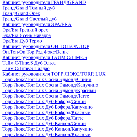
Кабинет руководителя ГРАНД/GRAND
Гранд/Grand Темный дуб
Гранд/Grand Орех
Гранд/Grand Светлый дуб
Кабинет руководителя ЭРА/ERA
Эра/Era Грецкий орех
Эра/Era Ясень Наварра
Эра/Era Дуб Термо
Кабинет руководителя ОН.ТОП/ON.TOP
Он.Топ/On.Top Рэд Фокс/Венге
Кабинет руководителя ТАЙМ.С/TIME.S
Тайм.С/Time.S Дуб Эльза
Тайм.С/Time.S Палдао
Кабинет руководителя ТОРР ЛЮКС/TORR LUX
Торр Люкс/Torr Lux Сосна Эдмонд/Синий
Торр Люкс/Torr Lux Сосна Эдмонд/Капучино
Торр Люкс/Torr Lux Сосна Эдмонд/Красный
Торр Люкс/Torr Lux Сосна Эдмонд/Латте
Торр Люкс/Torr Lux Дуб Бофорд/Синий
Торр Люкс/Torr Lux Дуб Бофорд/Капучино
Торр Люкс/Torr Lux Дуб Бофорд/Красный
Торр Люкс/Torr Lux Дуб Бофорд/Латте
Торр Люкс/Torr Lux Дуб Каньон/Синий
Торр Люкс/Torr Lux Дуб Каньон/Капучино
Торр Люкс/Torr Lux Дуб Каньон/Красный