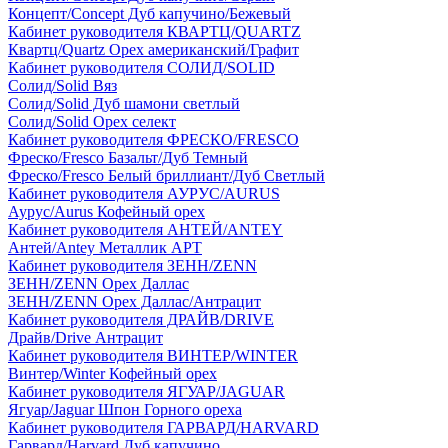
Концепт/Concept Дуб капучино/Бежевый
Кабинет руководителя КВАРТЦ/QUARTZ
Квартц/Quartz Орех американский/Графит
Кабинет руководителя СОЛИД/SOLID
Солид/Solid Вяз
Солид/Solid Дуб шамони светлый
Солид/Solid Орех селект
Кабинет руководителя ФРЕСКО/FRESCO
Фреско/Fresco Базальт/Дуб Темный
Фреско/Fresco Белый бриллиант/Дуб Светлый
Кабинет руководителя АУРУС/AURUS
Аурус/Aurus Кофейный орех
Кабинет руководителя АНТЕЙ/ANTEY
Антей/Antey Металлик АРТ
Кабинет руководителя ЗЕНН/ZENN
ЗЕНН/ZENN Орех Даллас
ЗЕНН/ZENN Орех Даллас/Антрацит
Кабинет руководителя ДРАЙВ/DRIVE
Драйв/Drive Антрацит
Кабинет руководителя ВИНТЕР/WINTER
Винтер/Winter Кофейный орех
Кабинет руководителя ЯГУАР/JAGUAR
Ягуар/Jaguar Шпон Горного ореха
Кабинет руководителя ГАРВАРД/HARVARD
Гарвард/Harvard Дуб капучино