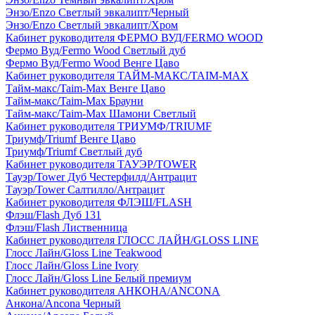
Энзо/Enzo Светлый эвкалипт/Черный
Энзо/Enzo Светлый эвкалипт/Хром
Кабинет руководителя ФЕРМО ВУД/FERMO WOOD
Фермо Вуд/Fermo Wood Светлый дуб
Фермо Вуд/Fermo Wood Венге Цаво
Кабинет руководителя ТАЙМ-МАКС/TAIM-MAX
Тайм-макс/Taim-Max Венге Цаво
Тайм-макс/Taim-Max Брауни
Тайм-макс/Taim-Max Шамони Светлый
Кабинет руководителя ТРИУМФ/TRIUMF
Триумф/Triumf Венге Цаво
Триумф/Triumf Светлый дуб
Кабинет руководителя ТАУЭР/TOWER
Тауэр/Tower Дуб Честерфилд/Антрацит
Тауэр/Tower Салтилло/Антрацит
Кабинет руководителя ФЛЭШ/FLASH
Флэш/Flash Дуб 131
Флэш/Flash Лиственница
Кабинет руководителя ГЛОСС ЛАЙН/GLOSS LINE
Глосс Лайн/Gloss Line Teakwood
Глосс Лайн/Gloss Line Ivory
Глосс Лайн/Gloss Line Белый премиум
Кабинет руководителя АНКОНА/ANCONA
Анкона/Ancona Черный