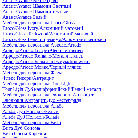
Аванс/Avance Венге Цаво
Аванс/Avance Шамони Светлый
Аванс/Avance Шамони темный
Аванс/Avance Белый
Мебель для персонала Глосс/Gloss
Глосс/Gloss Ivory/Алюминий матовый
Глосс/Gloss Teakwood/Алюминий матовый
Глосс/Gloss Белый премиум/Алюминий матовый
Мебель для персонала Арредо/Arredo
Арредо/Arredo Графит/Черный глянец
Арредо/Arredo Romano/Металл глянец
Арредо/Arredo Белый премиум/Iron wood
Арредо/Arredo Мокко/Черный глянец
Мебель для персонала Флекс
Флекс Гикори/Антрацит
Мебель для персонала Tour Light
Tour Light Дуб калифорнийский/Белый металл
Мебель для персонала Эволюшн Антрацит
Эволюшн Антрацит Дуб Честерфилд
Мебель для персонала Альба
Альба Дуб Наварра/Белый
Альба Дуб Нельсон/Белый
Мебель для персонала Вита
Вита Дуб Сонома
Вита Сосна Карелия