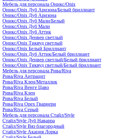
Мебель для персонала Оникс/Onix
Оникс/Onix Дуб Аризона/Белый бриллиант
Оникс/Onix Дуб Аризона
Оникс/Onix Дуб Мали/Белый
Оникс/Onix Дуб Мали
Оникс/Onix Дуб Аттик
Оникс/Onix Денвер светлый
Оникс/Onix Тиквуд светлый
Оникс/Onix Белый Бриллиант
Оникс/Onix Дуб Аттик/Белый бриллиант
Оникс/Onix Денвер светлый/Белый бриллиант
Оникс/Onix Тиквуд светлый/Белый бриллиант
Мебель для персонала Рива/Riva
Рива/Riva Антрацит
Рива/Riva Клен/Металлик
Рива/Riva Венге Цаво
Рива/Riva Клен
Рива/Riva Белый
Рива/Riva Орех Гварнери
Рива/Riva Серый
Мебель для персонала Стайл/Style
Стайл/Style Дуб Наварра
Стайл/Style Вяз благородный
Стайл/Style Акация Лорка
Стайл/Style Белый