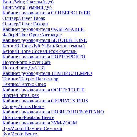
Винг/Wing Светлый дуб
Винг/Wing Темный дуб
Кабинет руководителя ОЛИВЕР/OLIVER
Оливер/Oliver Табак
Оливер/Oliver Гикори
Кабинет руководителя ФАБЕР/FABER
Фабер/Faber Орех/Антрацит
Кабинет руководителя БЕТОН/B-TONE
Бетон/B-Tone Дуб Урбан/Бетон темный
Бетон/B-Tone Сосна/Бетон светлый
Кабинет руководителя ПОРТО/PORTO
Порто/Porto Rover Cafe
Порто/Porto Дуб 131
Кабинет руководителя ТЕМПИО/TEMPIO
Темпио/Tempio Палисандр
Темпио/Tempio Орех
Кабинет руководителя ФОРТЕ/FORTE
Форте/Forte Орех
Кабинет руководителя СИРИУС/SIRIUS
Сириус/Sirius Венге
Кабинет руководителя ПОЗИТАНО/POSITANO
Позитано/Positano Венге
Кабинет руководителя ЗУМ/ZOOM
Зум/Zoom Шамони Светлый
Зум/Zoom Венге