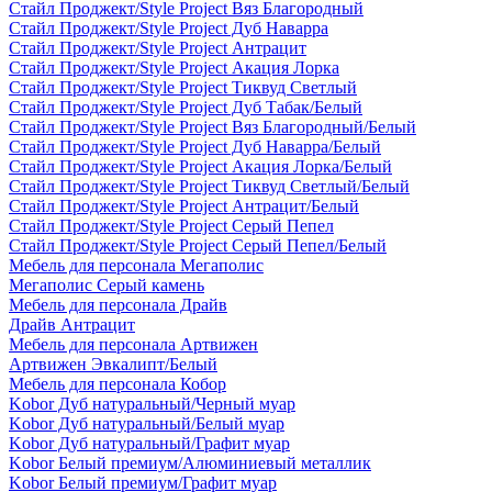
Стайл Проджект/Style Project Вяз Благородный
Стайл Проджект/Style Project Дуб Наварра
Стайл Проджект/Style Project Антрацит
Стайл Проджект/Style Project Акация Лорка
Стайл Проджект/Style Project Тиквуд Светлый
Стайл Проджект/Style Project Дуб Табак/Белый
Стайл Проджект/Style Project Вяз Благородный/Белый
Стайл Проджект/Style Project Дуб Наварра/Белый
Стайл Проджект/Style Project Акация Лорка/Белый
Стайл Проджект/Style Project Тиквуд Светлый/Белый
Стайл Проджект/Style Project Антрацит/Белый
Стайл Проджект/Style Project Серый Пепел
Стайл Проджект/Style Project Серый Пепел/Белый
Мебель для персонала Мегаполис
Мегаполис Серый камень
Мебель для персонала Драйв
Драйв Антрацит
Мебель для персонала Артвижен
Артвижен Эвкалипт/Белый
Мебель для персонала Кобор
Kobor Дуб натуральный/Черный муар
Kobor Дуб натуральный/Белый муар
Kobor Дуб натуральный/Графит муар
Kobor Белый премиум/Алюминиевый металлик
Kobor Белый премиум/Графит муар