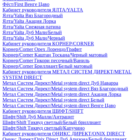
Фёст/First Венге Цаво
Кабинет руководителя ЯЛТА/YALTA
Ялта/Yalta Вяз Благородный
Ялта/Yalta Акация Лорка
Ялта/Yalta Снежная патина
Ялта/Yalta Дуб Мали/Белый
Ялта/Yalta Дуб Мали/Черный
Кабинет руководителя КОРНЕР/CORNER
Корнер/Corner Орех Лоренцо/Графит
Корнер/Corner Каштан Тоскана/Черный матовый
Корнер/Corner Гикори песочный/Ваниль
Корнер/Corner Бриллиант/Белый матовый
Кабинет руководителя МЕТАЛ СИСТЕМ ДИРЕКТ/METAL
SYSTEM DIRECT
Метал Систем Директ/Metal system direct Дуб Наварра
Метал Систем Директ/Metal system direct Вяз Благородный
Метал Систем Директ/Metal system direct Акация Лорка
Метал Систем Директ/Metal system direct Белый
Метал Систем Директ/Metal system direct Венге Цаво
Кабинет руководителя ШИФТ/SHIFT
Шифт/Shift Дуб Малли/Антрацит
Шифт/Shift Тиквуд светлый/Белый бриллиант
Шифт/Shift Тиквуд светлый/Капучино
Кабинет руководителя ОНИКС ДИРЕКТ/ONIX DIRECT
Оникс Директ/Onix Direct Дуб Аризона/Белый бриллиант