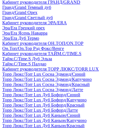
Кабинет руководителя ГРАНД/GRAND
Гранд/Grand Темный дуб
Гранд/Grand Орех
Гранд/Grand Светлый дуб
Кабинет руководителя ЭРА/ERA
Эра/Era Грецкий орех
Эра/Era Ясень Наварра
Эра/Era Дуб Термо
Кабинет руководителя ОН.ТОП/ON.TOP
Он.Топ/On.Top Рэд Фокс/Венге
Кабинет руководителя ТАЙМ.С/TIME.S
Тайм.С/Time.S Дуб Эльза
Тайм.С/Time.S Палдао
Кабинет руководителя ТОРР ЛЮКС/TORR LUX
Торр Люкс/Torr Lux Сосна Эдмонд/Синий
Торр Люкс/Torr Lux Сосна Эдмонд/Капучино
Торр Люкс/Torr Lux Сосна Эдмонд/Красный
Торр Люкс/Torr Lux Сосна Эдмонд/Латте
Торр Люкс/Torr Lux Дуб Бофорд/Синий
Торр Люкс/Torr Lux Дуб Бофорд/Капучино
Торр Люкс/Torr Lux Дуб Бофорд/Красный
Торр Люкс/Torr Lux Дуб Бофорд/Латте
Торр Люкс/Torr Lux Дуб Каньон/Синий
Торр Люкс/Torr Lux Дуб Каньон/Капучино
Торр Люкс/Torr Lux Дуб Каньон/Красный