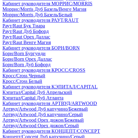
Кабинет руководителя МОРРИС/MORRIS
Моррис/Morris Дуб Базель/Венге Магия
Моррис/Morris Дуб Базель/Белый
Кабинет руководителя РАУТ/RAUT
Раут/Raut Бук Тиара
Раут/Raut Дуб Бофорд
Раут/Raut Орех Даллас
Раут/Raut Венге Магия
Кабинет руководителя БОРН/BORN
Борн/Born Бургунди
Борн/Born Орех Даллас
Борн/Born Дуб Бофорд
Кабинет руководителя КРОСС/CROSS
Кросс/Cross Черный
Кросс/Cross Белый
Кабинет руководителя КЭПИТАЛ/CAPITAL
Кэпитал/Capital Дуб Апрельский
Кэпитал/Capital Дуб Атланта
Кабинет руководителя АРТВУД/ARTWOOD
Артвуд/Artwood Дуб капучино/Бежевый
Артвуд/Artwood Дуб капучино/Серый
Артвуд/Artwood Орех дижон/Бежевый
Артвуд/Artwood Орех дижон/Серый
Кабинет руководителя КОНЦЕПТ/CONCEPT
Концепт/Concept Дуб капучино/Серый