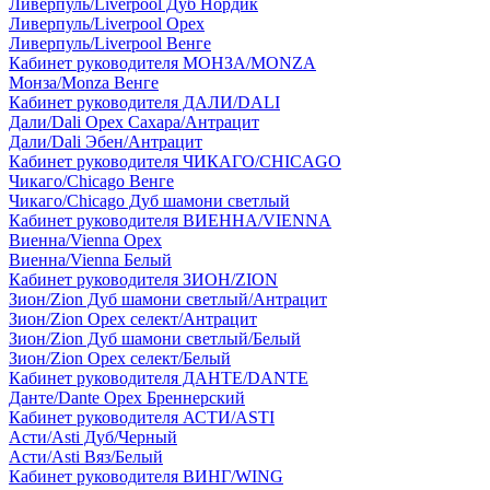
Ливерпуль/Liverpool Дуб Нордик
Ливерпуль/Liverpool Орех
Ливерпуль/Liverpool Венге
Кабинет руководителя МОНЗА/MONZA
Монза/Monza Венге
Кабинет руководителя ДАЛИ/DALI
Дали/Dali Орех Cахара/Антрацит
Дали/Dali Эбен/Антрацит
Кабинет руководителя ЧИКАГО/CHICAGO
Чикаго/Chicago Венге
Чикаго/Chicago Дуб шамони светлый
Кабинет руководителя ВИЕННА/VIENNA
Виенна/Vienna Орех
Виенна/Vienna Белый
Кабинет руководителя ЗИОН/ZION
Зион/Zion Дуб шамони светлый/Антрацит
Зион/Zion Орех селект/Антрацит
Зион/Zion Дуб шамони светлый/Белый
Зион/Zion Орех селект/Белый
Кабинет руководителя ДАНТЕ/DANTE
Данте/Dante Орех Бреннерский
Кабинет руководителя АСТИ/ASTI
Асти/Asti Дуб/Черный
Асти/Asti Вяз/Белый
Кабинет руководителя ВИНГ/WING