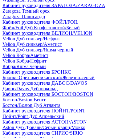
Кабинет руководителя ЗАРАГОЗА/ZARAGOZA
Zaragoza Темный орех
Zaragoza Палисандр
Кабинет руководителя ФОЙЛ/FOIL
Фойл/Foil Дуб Крафт золотой/Белый
Кабинет руководителя ВЕЛИОН/VELION
Velion Дуб сильвер/Нефрит
Velion Дуб сильвер/Аметист
Velion Дуб сильвер/Яшма черный
Velion Кобра/Аметист
Velion Кобра/Нефрит
Кобра/Яшма черный
Кабинет руководителя БРОНКС
Бронкс Орех американский/Железно-серый
Кабинет руководителя ДАВОС/DAVOS
Давос/Davos Дуб шоколад
Кабинет руководителя БОСТОН/BOSTON
Бостон/Boston Венге
Бостон/Boston Дуб Атланта
Кабинет руководителя ПОЙНТ/POINT
Пойнт/Point Дуб Апрельский
Кабинет руководителя АСТОН/ASTON
Aston Дуб Дюваль/Серый кварц/Мокко
Кабинет руководителя СИРИО/SIRIO