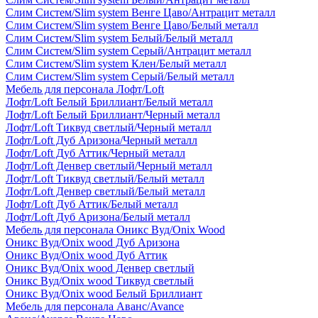
Слим Систем/Slim system Венге Цаво/Антрацит металл
Слим Систем/Slim system Венге Цаво/Белый металл
Слим Систем/Slim system Белый/Белый металл
Слим Систем/Slim system Серый/Антрацит металл
Слим Систем/Slim system Клен/Белый металл
Слим Систем/Slim system Серый/Белый металл
Мебель для персонала Лофт/Loft
Лофт/Loft Белый Бриллиант/Белый металл
Лофт/Loft Белый Бриллиант/Черный металл
Лофт/Loft Тиквуд светлый/Черный металл
Лофт/Loft Дуб Аризона/Черный металл
Лофт/Loft Дуб Аттик/Черный металл
Лофт/Loft Денвер светлый/Черный металл
Лофт/Loft Тиквуд светлый/Белый металл
Лофт/Loft Денвер светлый/Белый металл
Лофт/Loft Дуб Аттик/Белый металл
Лофт/Loft Дуб Аризона/Белый металл
Мебель для персонала Оникс Вуд/Onix Wood
Оникс Вуд/Onix wood Дуб Аризона
Оникс Вуд/Onix wood Дуб Аттик
Оникс Вуд/Onix wood Денвер светлый
Оникс Вуд/Onix wood Тиквуд светлый
Оникс Вуд/Onix wood Белый Бриллиант
Мебель для персонала Аванс/Avance