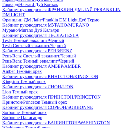
Гарвард/Harvard Дуб Коньяк
Кабинет руководителя ФРАНКЛИН ДМ ЛАЙТ/FRANKLIN
DM LIGHT
Франклин ДМ Лайт/Franklin DM Light Дуб Термо
Кабинет руководителя МУРАНО/MURANO
Мурано/Murano Дуб Кальяри
Кабинет руководителя ТЕСЛА/TESLA
Tesla Темный эвкалипт/Черный
Tesla Светлый эвкалипт/Черный
Кабинет руководителя РЕНЗ/RENZ
Ренз/Renz Светлый эвкалипт/Черный
Ренз/Renz Темный эвкалипт/Черный
Кабинет руководителя АМБЕР/AMBER
Amber Темный орех
Кабинет руководителя КИНГСТОН/KINGSTON
Kingston Темный орех
Кабинет руководителя ЛИОН/LION
Lion Темный орех
Кабинет руководителя ПРИНСТОН/PRINCETON
Принстон/Princeton Темный орех
Кабинет руководителя СОРБОН/SORBONNE
Sorbonne Темный орех
Sorbonne Палисандр
Кабинет руководителя ВАШИНГТОН/WASHINGTON
Washington Темный орех