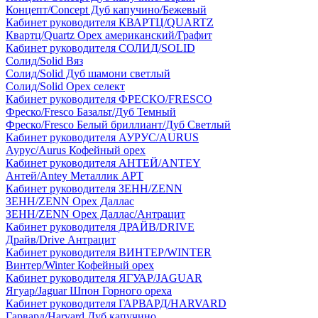
Концепт/Concept Дуб капучино/Бежевый
Кабинет руководителя КВАРТЦ/QUARTZ
Квартц/Quartz Орех американский/Графит
Кабинет руководителя СОЛИД/SOLID
Солид/Solid Вяз
Солид/Solid Дуб шамони светлый
Солид/Solid Орех селект
Кабинет руководителя ФРЕСКО/FRESCO
Фреско/Fresco Базальт/Дуб Темный
Фреско/Fresco Белый бриллиант/Дуб Светлый
Кабинет руководителя АУРУС/AURUS
Аурус/Aurus Кофейный орех
Кабинет руководителя АНТЕЙ/ANTEY
Антей/Antey Металлик АРТ
Кабинет руководителя ЗЕНН/ZENN
ЗЕНН/ZENN Орех Даллас
ЗЕНН/ZENN Орех Даллас/Антрацит
Кабинет руководителя ДРАЙВ/DRIVE
Драйв/Drive Антрацит
Кабинет руководителя ВИНТЕР/WINTER
Винтер/Winter Кофейный орех
Кабинет руководителя ЯГУАР/JAGUAR
Ягуар/Jaguar Шпон Горного ореха
Кабинет руководителя ГАРВАРД/HARVARD
Гарвард/Harvard Дуб капучино