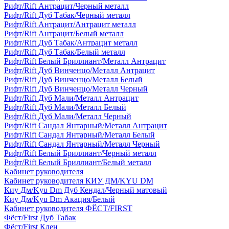
Рифт/Rift Антрацит/Черный металл
Рифт/Rift Дуб Табак/Черный металл
Рифт/Rift Антрацит/Антрацит металл
Рифт/Rift Антрацит/Белый металл
Рифт/Rift Дуб Табак/Антрацит металл
Рифт/Rift Дуб Табак/Белый металл
Рифт/Rift Белый Бриллиант/Металл Антрацит
Рифт/Rift Дуб Винченцо/Металл Антрацит
Рифт/Rift Дуб Винченцо/Металл Белый
Рифт/Rift Дуб Винченцо/Металл Черный
Рифт/Rift Дуб Мали/Металл Антрацит
Рифт/Rift Дуб Мали/Металл Белый
Рифт/Rift Дуб Мали/Металл Черный
Рифт/Rift Сандал Янтарный/Металл Антрацит
Рифт/Rift Сандал Янтарный/Металл Белый
Рифт/Rift Сандал Янтарный/Металл Черный
Рифт/Rift Белый Бриллиант/Черный металл
Рифт/Rift Белый Бриллиант/Белый металл
Кабинет руководителя
Кабинет руководителя КИУ ДМ/KYU DM
Киу Дм/Kyu Dm Дуб Кендал/Черный матовый
Киу Дм/Kyu Dm Акация/Белый
Кабинет руководителя ФЁСТ/FIRST
Фёст/First Дуб Табак
Фёст/First Клен