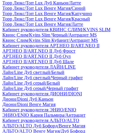
Торр Люкс/Torr Lux Дуб Каньон/Латте
Торр Люкс/Torr Lux Венге Магия/Синий
Торр Люкс/Torr Lux Венге Магия/Капучино
Торр Люкс/Torr Lux Венге Магия/Красный
Торр Люкс/Torr Lux Венге Магия/Латте
Кабинет руководителя КВИНС СЛИМ/KVINS SLIM
Квинс Слим/Kvins Slim Черный/Антрацит MS
Квинс Слим/Kvins Slim Кубанит/Антрацит MS
Кабинет руководителя АРТ.НЕО II/ART.NEO II
АРТ.НЕО II/ART.NEO II Дуб Фрост
АРТ.НЕО II/ART.NEO II Дуб Оул
АРТ.НЕО II/ART.NEO II Дуб Шале
Кабинет руководителя ЛАЙН/LINE
Лайн/Line Дуб светлый/Белый
Лайн/Line Дуб светлый/Черный графит
Лайн/Line Дуб серый/Белый
Лайн/Line Дуб серый/Черный графит
Кабинет руководителя ДИОНИ/DIONI
Диони/Dioni Дуб Каньон
Диони/Dioni Венге Магия
Кабинет руководителя ЭНИО/ENIO
ЭНИО/ENIO Кария Пальмира/Антрацит
Кабинет руководителя АЛЬТО/ALTO
АЛЬТО/ALTO Дуб Бофорд/Венге Магия
АЛЬТО/ALTO Венге Магия/Дуб Бофорд