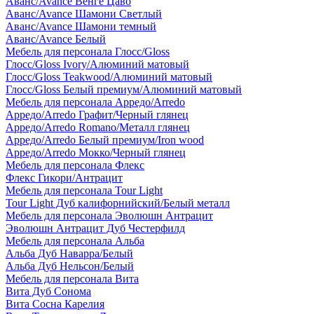
Аванс/Avance Венге Цаво
Аванс/Avance Шамони Светлый
Аванс/Avance Шамони темный
Аванс/Avance Белый
Мебель для персонала Глосс/Gloss
Глосс/Gloss Ivory/Алюминий матовый
Глосс/Gloss Teakwood/Алюминий матовый
Глосс/Gloss Белый премиум/Алюминий матовый
Мебель для персонала Арредо/Arredo
Арредо/Arredo Графит/Черный глянец
Арредо/Arredo Romano/Металл глянец
Арредо/Arredo Белый премиум/Iron wood
Арредо/Arredo Мокко/Черный глянец
Мебель для персонала Флекс
Флекс Гикори/Антрацит
Мебель для персонала Tour Light
Tour Light Дуб калифорнийский/Белый металл
Мебель для персонала Эволюшн Антрацит
Эволюшн Антрацит Дуб Честерфилд
Мебель для персонала Альба
Альба Дуб Наварра/Белый
Альба Дуб Нельсон/Белый
Мебель для персонала Вита
Вита Дуб Сонома
Вита Сосна Карелия