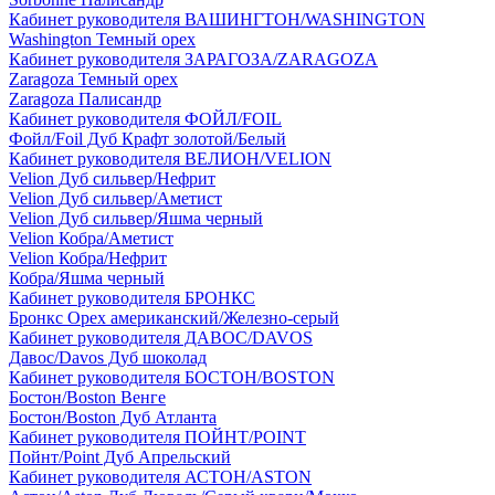
Кабинет руководителя ВАШИНГТОН/WASHINGTON
Washington Темный орех
Кабинет руководителя ЗАРАГОЗА/ZARAGOZA
Zaragoza Темный орех
Zaragoza Палисандр
Кабинет руководителя ФОЙЛ/FOIL
Фойл/Foil Дуб Крафт золотой/Белый
Кабинет руководителя ВЕЛИОН/VELION
Velion Дуб сильвер/Нефрит
Velion Дуб сильвер/Аметист
Velion Дуб сильвер/Яшма черный
Velion Кобра/Аметист
Velion Кобра/Нефрит
Кобра/Яшма черный
Кабинет руководителя БРОНКС
Бронкс Орех американский/Железно-серый
Кабинет руководителя ДАВОС/DAVOS
Давос/Davos Дуб шоколад
Кабинет руководителя БОСТОН/BOSTON
Бостон/Boston Венге
Бостон/Boston Дуб Атланта
Кабинет руководителя ПОЙНТ/POINT
Пойнт/Point Дуб Апрельский
Кабинет руководителя АСТОН/ASTON