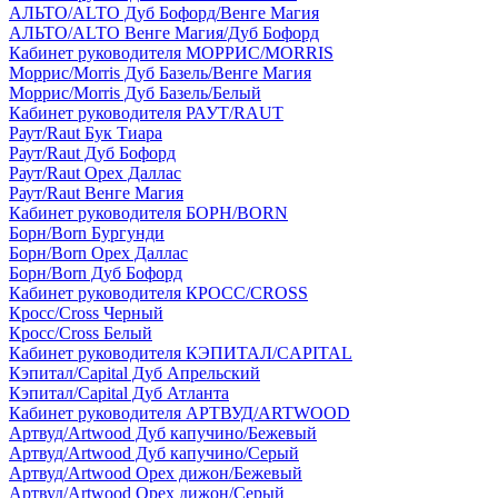
АЛЬТО/ALTO Дуб Бофорд/Венге Магия
АЛЬТО/ALTO Венге Магия/Дуб Бофорд
Кабинет руководителя МОРРИС/MORRIS
Моррис/Morris Дуб Базель/Венге Магия
Моррис/Morris Дуб Базель/Белый
Кабинет руководителя РАУТ/RAUT
Раут/Raut Бук Тиара
Раут/Raut Дуб Бофорд
Раут/Raut Орех Даллас
Раут/Raut Венге Магия
Кабинет руководителя БОРН/BORN
Борн/Born Бургунди
Борн/Born Орех Даллас
Борн/Born Дуб Бофорд
Кабинет руководителя КРОСС/CROSS
Кросс/Cross Черный
Кросс/Cross Белый
Кабинет руководителя КЭПИТАЛ/CAPITAL
Кэпитал/Capital Дуб Апрельский
Кэпитал/Capital Дуб Атланта
Кабинет руководителя АРТВУД/ARTWOOD
Артвуд/Artwood Дуб капучино/Бежевый
Артвуд/Artwood Дуб капучино/Серый
Артвуд/Artwood Орех дижон/Бежевый
Артвуд/Artwood Орех дижон/Серый