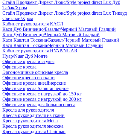
Стайл Проджект Директ Люкс/Style project direct Lux Дуб
Табак/Хром
Стайл Проджект Директ Люкс/Style project direct Lux Тиквуд
Светлый/Хром
Кабинет руководителя КАСЛ
Касл Дуб Винченцо/Базальт/Черный Матовый Гладкий
Касл Дуб Винченцо/Черный Матовый Гладкий
Касл Каштан Тоскана/Базальт/Черный Матовый Гладкий
Касл Каштан Тоскана/Черный Матовый Гладкий
Кабинет руководителя НУАР/NUAR
Нуар/Nuar Дуб Монте
Офисные кресла и стулья
Офисные кресла
Эргономичные офисные кресла
Офисное кресло из ткани
Офисные кресла дизайнерские
Офисные кресла Samurai черное
Офисные кресла с нагрузкой до 150 кг
Офисные кресла с нагрузкой до 200 кг
Офисные кресла для большого веса
Кресла для руководителя
Кресла руководителя из ткани
Кресла руководителя Metta
Кресла руководителя экокожа
Кресла руководителя Chairman