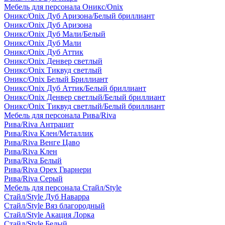
Мебель для персонала Оникс/Onix
Оникс/Onix Дуб Аризона/Белый бриллиант
Оникс/Onix Дуб Аризона
Оникс/Onix Дуб Мали/Белый
Оникс/Onix Дуб Мали
Оникс/Onix Дуб Аттик
Оникс/Onix Денвер светлый
Оникс/Onix Тиквуд светлый
Оникс/Onix Белый Бриллиант
Оникс/Onix Дуб Аттик/Белый бриллиант
Оникс/Onix Денвер светлый/Белый бриллиант
Оникс/Onix Тиквуд светлый/Белый бриллиант
Мебель для персонала Рива/Riva
Рива/Riva Антрацит
Рива/Riva Клен/Металлик
Рива/Riva Венге Цаво
Рива/Riva Клен
Рива/Riva Белый
Рива/Riva Орех Гварнери
Рива/Riva Серый
Мебель для персонала Стайл/Style
Стайл/Style Дуб Наварра
Стайл/Style Вяз благородный
Стайл/Style Акация Лорка
Стайл/Style Белый