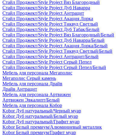
Стайл Проджект/Style Project Вяз Благородный
Стайл Проджект/Style Project Дуб Наварра
Стайл Проджект/Style Project Антрацит
Стайл Проджект/Style Project Акация Лорка
Стайл Проджект/Style Project Тиквуд Светлый
Стайл Проджект/Style Project Дуб Табак/Белый
Стайл Проджект/Style Project Вяз Благородный/Белый
Стайл Проджект/Style Project Дуб Наварра/Белый
Стайл Проджект/Style Project Акация Лорка/Белый
Стайл Проджект/Style Project Тиквуд Светлый/Белый
Стайл Проджект/Style Project Антрацит/Белый
Стайл Проджект/Style Project Серый Пепел
Стайл Проджект/Style Project Серый Пепел/Белый
Мебель для персонала Мегаполис
Мегаполис Серый камень
Мебель для персонала Драйв
Драйв Антрацит
Мебель для персонала Артвижен
Артвижен Эвкалипт/Белый
Мебель для персонала Кобор
Kobor Дуб натуральный/Черный муар
Kobor Дуб натуральный/Белый муар
Kobor Дуб натуральный/Графит муар
Kobor Белый премиум/Алюминиевый металлик
Kobor Белый премиум/Графит муар