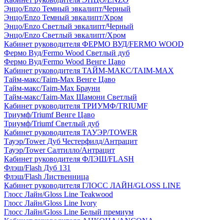
Энцо/Enzo Темный эвкалипт/Черный
Энцо/Enzo Темный эвкалипт/Хром
Энцо/Enzo Светлый эвкалипт/Черный
Энцо/Enzo Светлый эвкалипт/Хром
Кабинет руководителя ФЕРМО ВУД/FERMO WOOD
Фермо Вуд/Fermo Wood Светлый дуб
Фермо Вуд/Fermo Wood Венге Цаво
Кабинет руководителя ТАЙМ-МАКС/TAIM-MAX
Тайм-макс/Taim-Max Венге Цаво
Тайм-макс/Taim-Max Брауни
Тайм-макс/Taim-Max Шамони Светлый
Кабинет руководителя ТРИУМФ/TRIUMF
Триумф/Triumf Венге Цаво
Триумф/Triumf Светлый дуб
Кабинет руководителя ТАУЭР/TOWER
Тауэр/Tower Дуб Честерфилд/Антрацит
Тауэр/Tower Салтилло/Антрацит
Кабинет руководителя ФЛЭШ/FLASH
Флэш/Flash Дуб 131
Флэш/Flash Лиственница
Кабинет руководителя ГЛОСС ЛАЙН/GLOSS LINE
Глосс Лайн/Gloss Line Teakwood
Глосс Лайн/Gloss Line Ivory
Глосс Лайн/Gloss Line Белый премиум