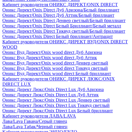
Кабинет руководителя ОНИКС ДИРЕКТ/ONIX DIRECT
Оникс Директ/Onix Direct Дуб Аризона/Белый бриллиант
Оникс Директ/Onix Direct Дуб Аттик/Белый бриллиант
Оникс Директ/Onix Direct Денвер светлый/Белый бриллиант
Оникс Директ/Onix Direct Белый Бриллиант/Белый металл
Оникс Директ/Onix Direct Тиквуд светлый/Белый бриллиант
Оникс Директ/Onix Direct Белый бриллиант/Антрацит
Кабинет руководителя ОНИКС ДИРЕКТ ВУД/ONIX DIRECT
WOOD
Оникс Вуд Директ/Onix wood direct Дуб Аризона
Оникс Вуд Директ/Onix wood direct Дуб Аттик
Оникс Вуд Директ/Onix wood direct Денвер светлый
Оникс Вуд Директ/Onix wood direct Тиквуд светлый
Оникс Вуд Директ/Onix wood direct Белый бриллиант
Кабинет руководителя ОНИКС ДИРЕКТ ЛЮКС/ONIX
DIRECT LUX
Оникс Директ Люкс/Onix Direct Lux Дуб Аризона
Оникс Директ Люкс/Onix Direct Lux Дуб Аттик
Оникс Директ Люкс/Onix Direct Lux Денвер светлый
Оникс Директ Люкс/Onix Direct Lux Тиквуд светлый
Оникс Директ Люкс/Onix Direct Lux Белый бриллиант
Кабинет руководителя ЛАВА/LAVA
Лава/Lava Гавана/Серый глянец
Лава/Lava Табак/Черный глянец
Кабинет руководителя ЭНЦО/ENZO