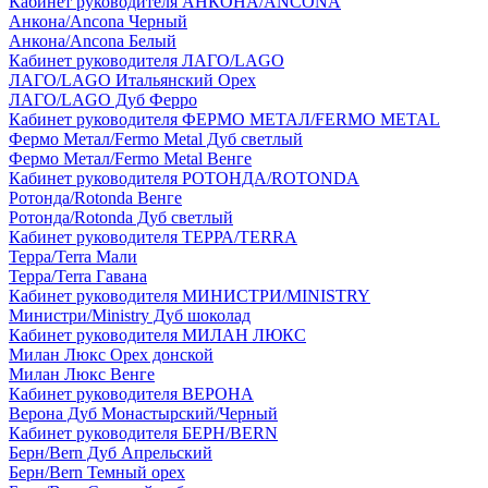
Кабинет руководителя АНКОНА/ANCONA
Анкона/Ancona Черный
Анкона/Ancona Белый
Кабинет руководителя ЛАГО/LAGO
ЛАГО/LAGO Итальянский Орех
ЛАГО/LAGO Дуб Ферро
Кабинет руководителя ФЕРМО МЕТАЛ/FERMO METAL
Фермо Метал/Fermo Metal Дуб светлый
Фермо Метал/Fermo Metal Венге
Кабинет руководителя РОТОНДА/ROTONDA
Ротонда/Rotonda Венге
Ротонда/Rotonda Дуб светлый
Кабинет руководителя ТЕРРА/TERRA
Терра/Terra Мали
Терра/Terra Гавана
Кабинет руководителя МИНИСТРИ/MINISTRY
Министри/Ministry Дуб шоколад
Кабинет руководителя МИЛАН ЛЮКС
Милан Люкс Орех донской
Милан Люкс Венге
Кабинет руководителя ВЕРОНА
Верона Дуб Монастырский/Черный
Кабинет руководителя БЕРН/BERN
Берн/Bern Дуб Апрельский
Берн/Bern Темный орех