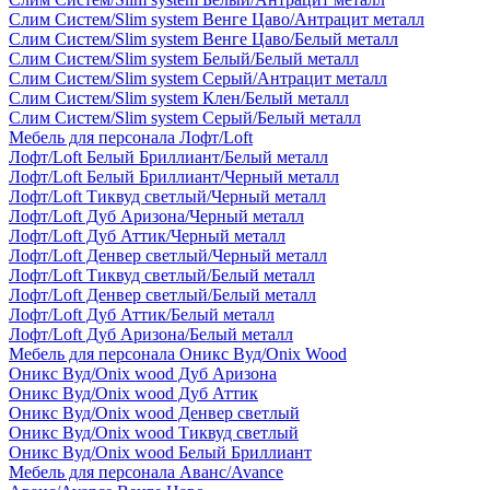
Слим Систем/Slim system Венге Цаво/Антрацит металл
Слим Систем/Slim system Венге Цаво/Белый металл
Слим Систем/Slim system Белый/Белый металл
Слим Систем/Slim system Серый/Антрацит металл
Слим Систем/Slim system Клен/Белый металл
Слим Систем/Slim system Серый/Белый металл
Мебель для персонала Лофт/Loft
Лофт/Loft Белый Бриллиант/Белый металл
Лофт/Loft Белый Бриллиант/Черный металл
Лофт/Loft Тиквуд светлый/Черный металл
Лофт/Loft Дуб Аризона/Черный металл
Лофт/Loft Дуб Аттик/Черный металл
Лофт/Loft Денвер светлый/Черный металл
Лофт/Loft Тиквуд светлый/Белый металл
Лофт/Loft Денвер светлый/Белый металл
Лофт/Loft Дуб Аттик/Белый металл
Лофт/Loft Дуб Аризона/Белый металл
Мебель для персонала Оникс Вуд/Onix Wood
Оникс Вуд/Onix wood Дуб Аризона
Оникс Вуд/Onix wood Дуб Аттик
Оникс Вуд/Onix wood Денвер светлый
Оникс Вуд/Onix wood Тиквуд светлый
Оникс Вуд/Onix wood Белый Бриллиант
Мебель для персонала Аванс/Avance