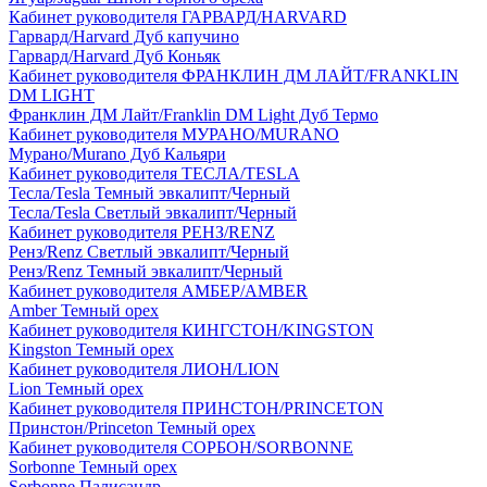
Кабинет руководителя ГАРВАРД/HARVARD
Гарвард/Harvard Дуб капучино
Гарвард/Harvard Дуб Коньяк
Кабинет руководителя ФРАНКЛИН ДМ ЛАЙТ/FRANKLIN
DM LIGHT
Франклин ДМ Лайт/Franklin DM Light Дуб Термо
Кабинет руководителя МУРАНО/MURANO
Мурано/Murano Дуб Кальяри
Кабинет руководителя ТЕСЛА/TESLA
Тесла/Tesla Темный эвкалипт/Черный
Тесла/Tesla Светлый эвкалипт/Черный
Кабинет руководителя РЕНЗ/RENZ
Ренз/Renz Светлый эвкалипт/Черный
Ренз/Renz Темный эвкалипт/Черный
Кабинет руководителя АМБЕР/AMBER
Amber Темный орех
Кабинет руководителя КИНГСТОН/KINGSTON
Kingston Темный орех
Кабинет руководителя ЛИОН/LION
Lion Темный орех
Кабинет руководителя ПРИНСТОН/PRINCETON
Принстон/Princeton Темный орех
Кабинет руководителя СОРБОН/SORBONNE
Sorbonne Темный орех
Sorbonne Палисандр