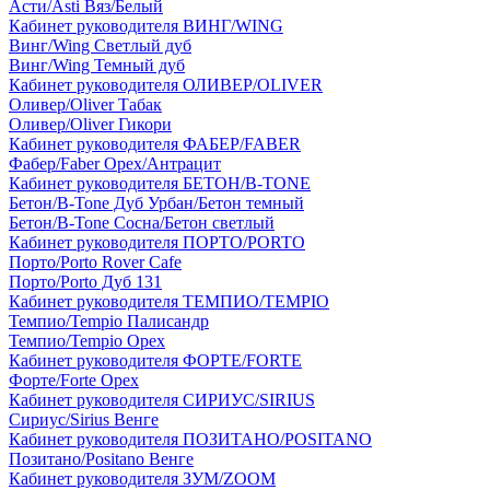
Асти/Asti Вяз/Белый
Кабинет руководителя ВИНГ/WING
Винг/Wing Светлый дуб
Винг/Wing Темный дуб
Кабинет руководителя ОЛИВЕР/OLIVER
Оливер/Oliver Табак
Оливер/Oliver Гикори
Кабинет руководителя ФАБЕР/FABER
Фабер/Faber Орех/Антрацит
Кабинет руководителя БЕТОН/B-TONE
Бетон/B-Tone Дуб Урбан/Бетон темный
Бетон/B-Tone Сосна/Бетон светлый
Кабинет руководителя ПОРТО/PORTO
Порто/Porto Rover Cafe
Порто/Porto Дуб 131
Кабинет руководителя ТЕМПИО/TEMPIO
Темпио/Tempio Палисандр
Темпио/Tempio Орех
Кабинет руководителя ФОРТЕ/FORTE
Форте/Forte Орех
Кабинет руководителя СИРИУС/SIRIUS
Сириус/Sirius Венге
Кабинет руководителя ПОЗИТАНО/POSITANO
Позитано/Positano Венге
Кабинет руководителя ЗУМ/ZOOM