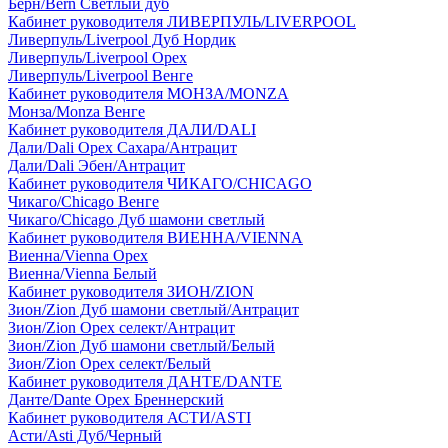
Берн/Bern Светлый дуб
Кабинет руководителя ЛИВЕРПУЛЬ/LIVERPOOL
Ливерпуль/Liverpool Дуб Нордик
Ливерпуль/Liverpool Орех
Ливерпуль/Liverpool Венге
Кабинет руководителя МОНЗА/MONZA
Монза/Monza Венге
Кабинет руководителя ДАЛИ/DALI
Дали/Dali Орех Cахара/Антрацит
Дали/Dali Эбен/Антрацит
Кабинет руководителя ЧИКАГО/CHICAGO
Чикаго/Chicago Венге
Чикаго/Chicago Дуб шамони светлый
Кабинет руководителя ВИЕННА/VIENNA
Виенна/Vienna Орех
Виенна/Vienna Белый
Кабинет руководителя ЗИОН/ZION
Зион/Zion Дуб шамони светлый/Антрацит
Зион/Zion Орех селект/Антрацит
Зион/Zion Дуб шамони светлый/Белый
Зион/Zion Орех селект/Белый
Кабинет руководителя ДАНТЕ/DANTE
Данте/Dante Орех Бреннерский
Кабинет руководителя АСТИ/ASTI
Асти/Asti Дуб/Черный