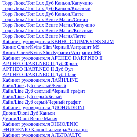
Торр Люкс/Torr Lux Дуб Каньон/Капучино
Торр Люкс/Torr Lux Дуб Каньон/Красный
Торр Люкс/Torr Lux Дуб Каньон/Латте
Торр Люкс/Torr Lux Венге Магия/Синий
Торр Люкс/Torr Lux Венге Магия/Капучино
Торр Люкс/Torr Lux Венге Магия/Красный
Торр Люкс/Torr Lux Венге Магия/Латте
Кабинет руководителя КВИНС СЛИМ/KVINS SLIM
Квинс Слим/Kvins Slim Черный/Антрацит MS
Квинс Слим/Kvins Slim Кубанит/Антрацит MS
Кабинет руководителя АРТ.НЕО II/ART.NEO II
АРТ.НЕО II/ART.NEO II Дуб Фрост
АРТ.НЕО II/ART.NEO II Дуб Оул
АРТ.НЕО II/ART.NEO II Дуб Шале
Кабинет руководителя ЛАЙН/LINE
Лайн/Line Дуб светлый/Белый
Лайн/Line Дуб светлый/Черный графит
Лайн/Line Дуб серый/Белый
Лайн/Line Дуб серый/Черный графит
Кабинет руководителя ДИОНИ/DIONI
Диони/Dioni Дуб Каньон
Диони/Dioni Венге Магия
Кабинет руководителя ЭНИО/ENIO
ЭНИО/ENIO Кария Пальмира/Антрацит
Кабинет руководителя АЛЬТО/ALTO