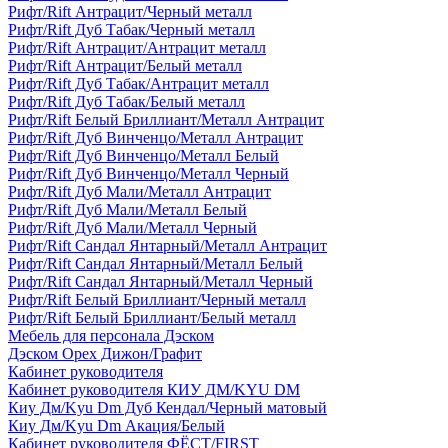
Рифт/Rift Антрацит/Черный металл
Рифт/Rift Дуб Табак/Черный металл
Рифт/Rift Антрацит/Антрацит металл
Рифт/Rift Антрацит/Белый металл
Рифт/Rift Дуб Табак/Антрацит металл
Рифт/Rift Дуб Табак/Белый металл
Рифт/Rift Белый Бриллиант/Металл Антрацит
Рифт/Rift Дуб Винченцо/Металл Антрацит
Рифт/Rift Дуб Винченцо/Металл Белый
Рифт/Rift Дуб Винченцо/Металл Черный
Рифт/Rift Дуб Мали/Металл Антрацит
Рифт/Rift Дуб Мали/Металл Белый
Рифт/Rift Дуб Мали/Металл Черный
Рифт/Rift Сандал Янтарный/Металл Антрацит
Рифт/Rift Сандал Янтарный/Металл Белый
Рифт/Rift Сандал Янтарный/Металл Черный
Рифт/Rift Белый Бриллиант/Черный металл
Рифт/Rift Белый Бриллиант/Белый металл
Мебель для персонала Дэском
Дэском Орех Дижон/Графит
Кабинет руководителя
Кабинет руководителя КИУ ДМ/KYU DM
Киу Дм/Kyu Dm Дуб Кендал/Черный матовый
Киу Дм/Kyu Dm Акация/Белый
Кабинет руководителя ФЁСТ/FIRST