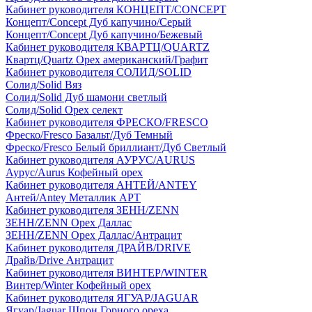
Кабинет руководителя КОНЦЕПТ/CONCEPT
Концепт/Concept Дуб капучино/Серый
Концепт/Concept Дуб капучино/Бежевый
Кабинет руководителя КВАРТЦ/QUARTZ
Квартц/Quartz Орех американский/Графит
Кабинет руководителя СОЛИД/SOLID
Солид/Solid Вяз
Солид/Solid Дуб шамони светлый
Солид/Solid Орех селект
Кабинет руководителя ФРЕСКО/FRESCO
Фреско/Fresco Базальт/Дуб Темный
Фреско/Fresco Белый бриллиант/Дуб Светлый
Кабинет руководителя АУРУС/AURUS
Аурус/Aurus Кофейный орех
Кабинет руководителя АНТЕЙ/ANTEY
Антей/Antey Металлик АРТ
Кабинет руководителя ЗЕНН/ZENN
ЗЕНН/ZENN Орех Даллас
ЗЕНН/ZENN Орех Даллас/Антрацит
Кабинет руководителя ДРАЙВ/DRIVE
Драйв/Drive Антрацит
Кабинет руководителя ВИНТЕР/WINTER
Винтер/Winter Кофейный орех
Кабинет руководителя ЯГУАР/JAGUAR
Ягуар/Jaguar Шпон Горного ореха