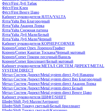
Фёст/First Дуб Табак
Фёст/First Клен
Фёст/First Венге Цаво
Кабинет руководителя ЯЛТА/YALTA
Ялта/Yalta Вяз Благородный
Ялта/Yalta Акация Лорка
Ялта/Yalta Снежная патина
Ялта/Yalta Дуб Мали/Белый
Ялта/Yalta Дуб Мали/Черный
Кабинет руководителя КОРНЕР/CORNER
Корнер/Corner Орех Лоренцо/Графит
Корнер/Corner Каштан Тоскана/Черный матовый
Корнер/Corner Гикори песочный/Ваниль
Корнер/Corner Бриллиант/Белый матовый
Кабинет руководителя МЕТАЛ СИСТЕМ ДИРЕКТ/METAL
SYSTEM DIRECT
Метал Систем Директ/Metal system direct Дуб Наварра
Метал Систем Директ/Metal system direct Вяз Благородный
Метал Систем Директ/Metal system direct Акация Лорка
Метал Систем Директ/Metal system direct Белый
Метал Систем Директ/Metal system direct Венге Цаво
Кабинет руководителя ШИФТ/SHIFT
Шифт/Shift Дуб Малли/Антрацит
Шифт/Shift Тиквуд светлый/Белый бриллиант
Шифт/Shift Тиквуд светлый/Капучино