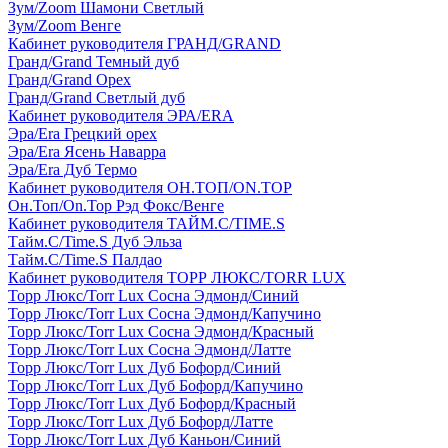
Зум/Zoom Шамони Светлый
Зум/Zoom Венге
Кабинет руководителя ГРАНД/GRAND
Гранд/Grand Темный дуб
Гранд/Grand Орех
Гранд/Grand Светлый дуб
Кабинет руководителя ЭРА/ERA
Эра/Era Грецкий орех
Эра/Era Ясень Наварра
Эра/Era Дуб Термо
Кабинет руководителя ОН.ТОП/ON.TOP
Он.Топ/On.Top Рэд Фокс/Венге
Кабинет руководителя ТАЙМ.С/TIME.S
Тайм.С/Time.S Дуб Эльза
Тайм.С/Time.S Палдао
Кабинет руководителя ТОРР ЛЮКС/TORR LUX
Торр Люкс/Torr Lux Сосна Эдмонд/Синий
Торр Люкс/Torr Lux Сосна Эдмонд/Капучино
Торр Люкс/Torr Lux Сосна Эдмонд/Красный
Торр Люкс/Torr Lux Сосна Эдмонд/Латте
Торр Люкс/Torr Lux Дуб Бофорд/Синий
Торр Люкс/Torr Lux Дуб Бофорд/Капучино
Торр Люкс/Torr Lux Дуб Бофорд/Красный
Торр Люкс/Torr Lux Дуб Бофорд/Латте
Торр Люкс/Torr Lux Дуб Каньон/Синий