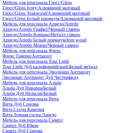
Мебель для персонала Глосс/Gloss
Глосс/Gloss Ivory/Алюминий матовый
Глосс/Gloss Teakwood/Алюминий матовый
Глосс/Gloss Белый премиум/Алюминий матовый
Мебель для персонала Арредо/Arredo
Арредо/Arredo Графит/Черный глянец
Арредо/Arredo Romano/Металл глянец
Арредо/Arredo Белый премиум/Iron wood
Арредо/Arredo Мокко/Черный глянец
Мебель для персонала Флекс
Флекс Гикори/Антрацит
Мебель для персонала Tour Light
Tour Light Дуб калифорнийский/Белый металл
Мебель для персонала Эволюшн Антрацит
Эволюшн Антрацит Дуб Честерфилд
Мебель для персонала Альба
Альба Дуб Наварра/Белый
Альба Дуб Нельсон/Белый
Мебель для персонала Вита
Вита Дуб Сонома
Вита Сосна Карелия
Вита Темная сосна Ларедо
Мебель для персонала Симпл
Симпл Дуб Юкон
Симпл Дуб Сонома