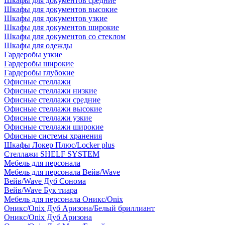
Шкафы для документов средние
Шкафы для документов высокие
Шкафы для документов узкие
Шкафы для документов широкие
Шкафы для документов со стеклом
Шкафы для одежды
Гардеробы узкие
Гардеробы широкие
Гардеробы глубокие
Офисные стеллажи
Офисные стеллажи низкие
Офисные стеллажи средние
Офисные стеллажи высокие
Офисные стеллажи узкие
Офисные стеллажи широкие
Офисные системы хранения
Шкафы Локер Плюс/Locker plus
Стеллажи SHELF SYSTEM
Мебель для персонала
Мебель для персонала Вейв/Wave
Вейв/Wave Дуб Сонома
Вейв/Wave Бук тиара
Мебель для персонала Оникс/Onix
Оникс/Onix Дуб Аризона/Белый бриллиант
Оникс/Onix Дуб Аризона