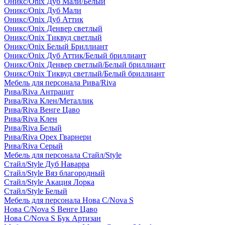
Оникс/Onix Дуб Мали/Белый
Оникс/Onix Дуб Мали
Оникс/Onix Дуб Аттик
Оникс/Onix Денвер светлый
Оникс/Onix Тиквуд светлый
Оникс/Onix Белый Бриллиант
Оникс/Onix Дуб Аттик/Белый бриллиант
Оникс/Onix Денвер светлый/Белый бриллиант
Оникс/Onix Тиквуд светлый/Белый бриллиант
Мебель для персонала Рива/Riva
Рива/Riva Антрацит
Рива/Riva Клен/Металлик
Рива/Riva Венге Цаво
Рива/Riva Клен
Рива/Riva Белый
Рива/Riva Орех Гварнери
Рива/Riva Серый
Мебель для персонала Стайл/Style
Стайл/Style Дуб Наварра
Стайл/Style Вяз благородный
Стайл/Style Акация Лорка
Стайл/Style Белый
Мебель для персонала Нова С/Nova S
Нова С/Nova S Венге Цаво
Нова С/Nova S Бук Артизан