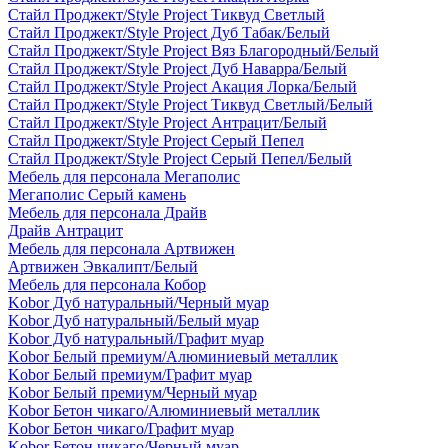
Стайл Проджект/Style Project Тиквуд Светлый
Стайл Проджект/Style Project Дуб Табак/Белый
Стайл Проджект/Style Project Вяз Благородный/Белый
Стайл Проджект/Style Project Дуб Наварра/Белый
Стайл Проджект/Style Project Акация Лорка/Белый
Стайл Проджект/Style Project Тиквуд Светлый/Белый
Стайл Проджект/Style Project Антрацит/Белый
Стайл Проджект/Style Project Серый Пепел
Стайл Проджект/Style Project Серый Пепел/Белый
Мебель для персонала Мегаполис
Мегаполис Серый камень
Мебель для персонала Драйв
Драйв Антрацит
Мебель для персонала Артвижен
Артвижен Эвкалипт/Белый
Мебель для персонала Кобор
Kobor Дуб натуральный/Черный муар
Kobor Дуб натуральный/Белый муар
Kobor Дуб натуральный/Графит муар
Kobor Белый премиум/Алюминиевый металлик
Kobor Белый премиум/Графит муар
Kobor Белый премиум/Черный муар
Kobor Бетон чикаго/Алюминиевый металлик
Kobor Бетон чикаго/Графит муар
Kobor Бетон чикаго/Черный муар