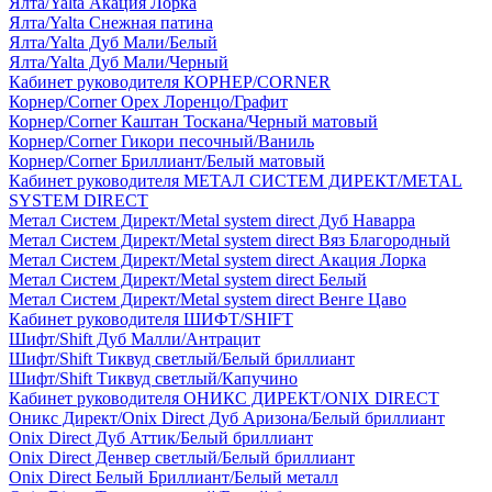
Ялта/Yalta Акация Лорка
Ялта/Yalta Снежная патина
Ялта/Yalta Дуб Мали/Белый
Ялта/Yalta Дуб Мали/Черный
Кабинет руководителя КОРНЕР/CORNER
Корнер/Corner Орех Лоренцо/Графит
Корнер/Corner Каштан Тоскана/Черный матовый
Корнер/Corner Гикори песочный/Ваниль
Корнер/Corner Бриллиант/Белый матовый
Кабинет руководителя МЕТАЛ СИСТЕМ ДИРЕКТ/METAL
SYSTEM DIRECT
Метал Систем Директ/Metal system direct Дуб Наварра
Метал Систем Директ/Metal system direct Вяз Благородный
Метал Систем Директ/Metal system direct Акация Лорка
Метал Систем Директ/Metal system direct Белый
Метал Систем Директ/Metal system direct Венге Цаво
Кабинет руководителя ШИФТ/SHIFT
Шифт/Shift Дуб Малли/Антрацит
Шифт/Shift Тиквуд светлый/Белый бриллиант
Шифт/Shift Тиквуд светлый/Капучино
Кабинет руководителя ОНИКС ДИРЕКТ/ONIX DIRECT
Оникс Директ/Onix Direct Дуб Аризона/Белый бриллиант
Onix Direct Дуб Аттик/Белый бриллиант
Onix Direct Денвер светлый/Белый бриллиант
Onix Direct Белый Бриллиант/Белый металл