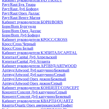
Кабинет руководителя РАУТ/RAUT
Раут/Raut Бук Тиара
Раут/Raut Дуб Бофорд
Раут/Raut Орех Даллас
Раут/Raut Венге Магия
Кабинет руководителя БОРН/BORN
Борн/Born Бургунди
Борн/Born Орех Даллас
Борн/Born Дуб Бофорд
Кабинет руководителя КРОСС/CROSS
Кросс/Cross Черный
Кросс/Cross Белый
Кабинет руководителя КЭПИТАЛ/CAPITAL
Кэпитал/Capital Дуб Апрельский
Кэпитал/Capital Дуб Атланта
Кабинет руководителя АРТВУД/ARTWOOD
Артвуд/Artwood Дуб капучино/Бежевый
Артвуд/Artwood Дуб капучино/Серый
Артвуд/Artwood Орех дижон/Бежевый
Артвуд/Artwood Орех дижон/Серый
Кабинет руководителя КОНЦЕПТ/CONCEPT
Концепт/Concept Дуб капучино/Серый
Концепт/Concept Дуб капучино/Бежевый
Кабинет руководителя КВАРТЦ/QUARTZ
Квартц/Quartz Орех американский/Графит