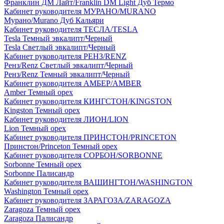
Франклин ДМ Лайт/Franklin DM Light Дуб Термо
Кабинет руководителя МУРАНО/MURANO
Мурано/Murano Дуб Кальяри
Кабинет руководителя ТЕСЛА/TESLA
Tesla Темный эвкалипт/Черный
Tesla Светлый эвкалипт/Черный
Кабинет руководителя РЕНЗ/RENZ
Ренз/Renz Светлый эвкалипт/Черный
Ренз/Renz Темный эвкалипт/Черный
Кабинет руководителя АМБЕР/AMBER
Amber Темный орех
Кабинет руководителя КИНГСТОН/KINGSTON
Kingston Темный орех
Кабинет руководителя ЛИОН/LION
Lion Темный орех
Кабинет руководителя ПРИНСТОН/PRINCETON
Принстон/Princeton Темный орех
Кабинет руководителя СОРБОН/SORBONNE
Sorbonne Темный орех
Sorbonne Палисандр
Кабинет руководителя ВАШИНГТОН/WASHINGTON
Washington Темный орех
Кабинет руководителя ЗАРАГОЗА/ZARAGOZA
Zaragoza Темный орех
Zaragoza Палисандр