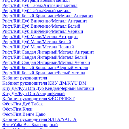
Рифт/Rift Антрацит/Белый металл
Рифт/Rift Дуб Табак/Антрацит металл
Рифт/Rift Дуб Табак/Белый металл
Рифт/Rift Белый Бриллиант/Металл Антрацит
Рифт/Rift Дуб Винченцо/Металл Антрацит
Рифт/Rift Дуб Винченцо/Металл Белый
Рифт/Rift Дуб Винченцо/Металл Черный
Рифт/Rift Дуб Мали/Металл Антрацит
Рифт/Rift Дуб Мали/Металл Белый
Рифт/Rift Дуб Мали/Металл Черный
Рифт/Rift Сандал Янтарный/Металл Антрацит
Рифт/Rift Сандал Янтарный/Металл Белый
Рифт/Rift Сандал Янтарный/Металл Черный
Рифт/Rift Белый Бриллиант/Черный металл
Рифт/Rift Белый Бриллиант/Белый металл
Кабинет руководителя
Кабинет руководителя КИУ ДМ/KYU DM
Киу Дм/Kyu Dm Дуб Кендал/Черный матовый
Киу Дм/Kyu Dm Акация/Белый
Кабинет руководителя ФЁСТ/FIRST
Фёст/First Дуб Табак
Фёст/First Клен
Фёст/First Венге Цаво
Кабинет руководителя ЯЛТА/YALTA
Ялта/Yalta Вяз Благородный