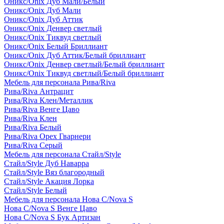
Оникс/Onix Дуб Мали/Белый
Оникс/Onix Дуб Мали
Оникс/Onix Дуб Аттик
Оникс/Onix Денвер светлый
Оникс/Onix Тиквуд светлый
Оникс/Onix Белый Бриллиант
Оникс/Onix Дуб Аттик/Белый бриллиант
Оникс/Onix Денвер светлый/Белый бриллиант
Оникс/Onix Тиквуд светлый/Белый бриллиант
Мебель для персонала Рива/Riva
Рива/Riva Антрацит
Рива/Riva Клен/Металлик
Рива/Riva Венге Цаво
Рива/Riva Клен
Рива/Riva Белый
Рива/Riva Орех Гварнери
Рива/Riva Серый
Мебель для персонала Стайл/Style
Стайл/Style Дуб Наварра
Стайл/Style Вяз благородный
Стайл/Style Акация Лорка
Стайл/Style Белый
Мебель для персонала Нова С/Nova S
Нова С/Nova S Венге Цаво
Нова С/Nova S Бук Артизан