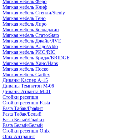
Мягкая мебель Феро
Мягкая мебель Клиф
Мягкая мебель Стенли/Stenly
Мягкая мебель Тено
Мягкая мебель Лиро
Мягкая мебель Белладжио
Мягкая мебель Стато/Stato
Мягкая мебель Джайв/JIVE
Мягкая мебель Алдо/Aldo
Мягкая мебель РИО/RIO
Мягкая мебель Бридж/BRIDGE
Мягкая мебель Ханс/Hans
Мягкая мебель Поско
Мягкая мебель Gartlex
Диваны Каспер А-15
Диваны Темплтон М-06
Диваны Атланта М-01
Стойки ресепшн
Стойки ресепшн Fasta
Fasta Табак/Графит
Fasta Табак/Белый
Fasta Белый/Графит
Fasta Белый/Белый
Стойки ресепшн Onix
Onix Антрацит