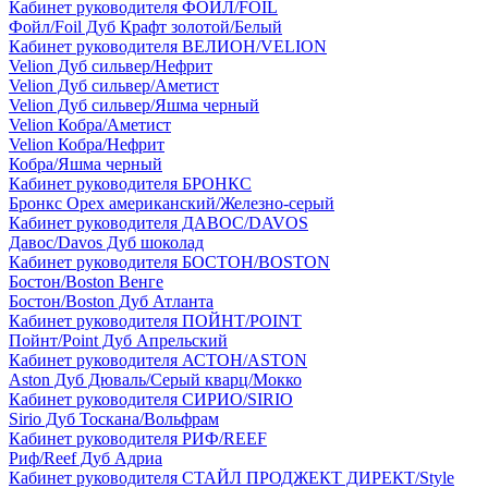
Кабинет руководителя ФОЙЛ/FOIL
Фойл/Foil Дуб Крафт золотой/Белый
Кабинет руководителя ВЕЛИОН/VELION
Velion Дуб сильвер/Нефрит
Velion Дуб сильвер/Аметист
Velion Дуб сильвер/Яшма черный
Velion Кобра/Аметист
Velion Кобра/Нефрит
Кобра/Яшма черный
Кабинет руководителя БРОНКС
Бронкс Орех американский/Железно-серый
Кабинет руководителя ДАВОС/DAVOS
Давос/Davos Дуб шоколад
Кабинет руководителя БОСТОН/BOSTON
Бостон/Boston Венге
Бостон/Boston Дуб Атланта
Кабинет руководителя ПОЙНТ/POINT
Пойнт/Point Дуб Апрельский
Кабинет руководителя АСТОН/ASTON
Aston Дуб Дюваль/Серый кварц/Мокко
Кабинет руководителя СИРИО/SIRIO
Sirio Дуб Тоскана/Вольфрам
Кабинет руководителя РИФ/REEF
Риф/Reef Дуб Адриа
Кабинет руководителя СТАЙЛ ПРОДЖЕКТ ДИРЕКТ/Style