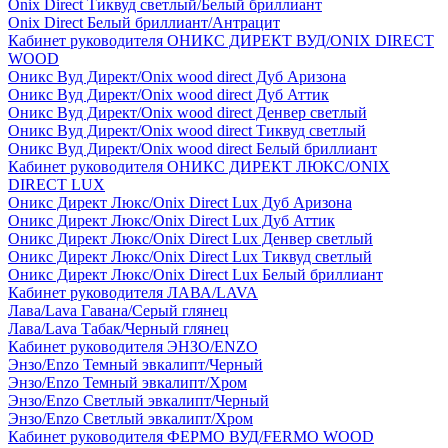
Onix Direct Тиквуд светлый/Белый бриллиант
Onix Direct Белый бриллиант/Антрацит
Кабинет руководителя ОНИКС ДИРЕКТ ВУД/ONIX DIRECT
WOOD
Оникс Вуд Директ/Onix wood direct Дуб Аризона
Оникс Вуд Директ/Onix wood direct Дуб Аттик
Оникс Вуд Директ/Onix wood direct Денвер светлый
Оникс Вуд Директ/Onix wood direct Тиквуд светлый
Оникс Вуд Директ/Onix wood direct Белый бриллиант
Кабинет руководителя ОНИКС ДИРЕКТ ЛЮКС/ONIX
DIRECT LUX
Оникс Директ Люкс/Onix Direct Lux Дуб Аризона
Оникс Директ Люкс/Onix Direct Lux Дуб Аттик
Оникс Директ Люкс/Onix Direct Lux Денвер светлый
Оникс Директ Люкс/Onix Direct Lux Тиквуд светлый
Оникс Директ Люкс/Onix Direct Lux Белый бриллиант
Кабинет руководителя ЛАВА/LAVA
Лава/Lava Гавана/Серый глянец
Лава/Lava Табак/Черный глянец
Кабинет руководителя ЭНЗО/ENZO
Энзо/Enzo Темный эвкалипт/Черный
Энзо/Enzo Темный эвкалипт/Хром
Энзо/Enzo Светлый эвкалипт/Черный
Энзо/Enzo Светлый эвкалипт/Хром
Кабинет руководителя ФЕРМО ВУД/FERMO WOOD