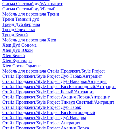
Сигма Светлый дуб/Антрацит
Сигма Светлый дуб/Белый
Мебель для персонала Тренд
Тренд Темный дуб
Тренд Дуб феррара
Тренд Орех экко
Тренд Белый
Мебель для персонала Xten
Xten Дуб Сонома
Xten Дуб Юкон
Xten Белый
Xten Бук тиара
Xten Сосна Эдмонт
Мебель для персонала Стайл Проджект/Style Project
Стайл Проджект/Style Project Дуб Табак/Антрацит
Стайл Проджект/Style Project Дуб Наварра/Антрацит
Стайл Проджект/Style Project Вяз Благородный/Антрацит
Стайл Проджект/Style Project Белый/Антрацит
Стайл Проджект/Style Project Акация Лорка/Антрацит
Стайл Проджект/Style Project Тиквуд Светлый/Антрацит
Стайл Проджект/Style Project Дуб Табак
Стайл Проджект/Style Project Вяз Благородный
Стайл Проджект/Style Project Дуб Наварра
Стайл Проджект/Style Project Антрацит
Стайл Проджект/Style Project Акация Лорка