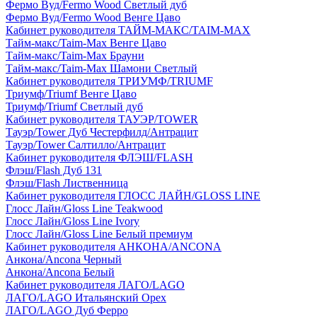
Фермо Вуд/Fermo Wood Светлый дуб
Фермо Вуд/Fermo Wood Венге Цаво
Кабинет руководителя ТАЙМ-МАКС/TAIM-MAX
Тайм-макс/Taim-Max Венге Цаво
Тайм-макс/Taim-Max Брауни
Тайм-макс/Taim-Max Шамони Светлый
Кабинет руководителя ТРИУМФ/TRIUMF
Триумф/Triumf Венге Цаво
Триумф/Triumf Светлый дуб
Кабинет руководителя ТАУЭР/TOWER
Тауэр/Tower Дуб Честерфилд/Антрацит
Тауэр/Tower Салтилло/Антрацит
Кабинет руководителя ФЛЭШ/FLASH
Флэш/Flash Дуб 131
Флэш/Flash Лиственница
Кабинет руководителя ГЛОСС ЛАЙН/GLOSS LINE
Глосс Лайн/Gloss Line Teakwood
Глосс Лайн/Gloss Line Ivory
Глосс Лайн/Gloss Line Белый премиум
Кабинет руководителя АНКОНА/ANCONA
Анкона/Ancona Черный
Анкона/Ancona Белый
Кабинет руководителя ЛАГО/LAGO
ЛАГО/LAGO Итальянский Орех
ЛАГО/LAGO Дуб Ферро