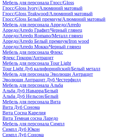
Мебель для персонала Глосс/Gloss
Глосс/Gloss Ivory/Алюминий матовый
Глосс/Gloss Teakwood/Алюминий матовый
Глосс/Gloss Белый премиум/Алюминий матовый
Мебель для персонала Арредо/Arredo
Арредо/Arredo Графит/Черный глянец
Арредо/Arredo Romano/Металл глянец
Арредо/Arredo Белый премиум/Iron wood
Арредо/Arredo Мокко/Черный глянец
Мебель для персонала Флекс
Флекс Гикори/Антрацит
Мебель для персонала Tour Light
Tour Light Дуб калифорнийский/Белый металл
Мебель для персонала Эволюшн Антрацит
Эволюшн Антрацит Дуб Честерфилд
Мебель для персонала Альба
Альба Дуб Наварра/Белый
Альба Дуб Нельсон/Белый
Мебель для персонала Вита
Вита Дуб Сонома
Вита Сосна Карелия
Вита Темная сосна Ларедо
Мебель для персонала Симпл
Симпл Дуб Юкон
Симпл Дуб Сонома