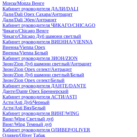
Монза/Monza Венге
Кабинет руководителя ДАЛИ/DALI
Дали/Dali Орех Cахара/Антрацит
Дали/Dali Эбен/Антрацит
Кабинет руководителя ЧИКАГО/CHICAGO
Чикаго/Chicago Венге
Чикаго/Chicago Дуб шамони светлый
Кабинет руководителя ВИЕННА/VIENNA
Виенна/Vienna Орех
Виенна/Vienna Белый
Кабинет руководителя ЗИОН/ZION
Зион/Zion Дуб шамони светлый/Антрацит
Зион/Zion Орех селект/Антрацит
Зион/Zion Дуб шамони светлый/Белый
Зион/Zion Орех селект/Белый
Кабинет руководителя ДАНТЕ/DANTE
Данте/Dante Орех Бреннерский
Кабинет руководителя АСТИ/ASTI
Асти/Asti Дуб/Черный
Асти/Asti Вяз/Белый
Кабинет руководителя ВИНГ/WING
Винг/Wing Светлый дуб
Винг/Wing Темный дуб
Кабинет руководителя ОЛИВЕР/OLIVER
Оливер/Oliver Табак