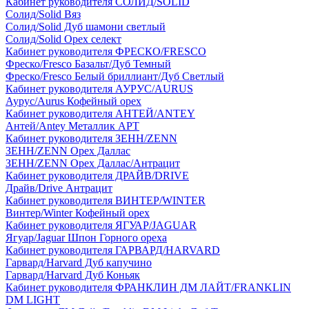
Кабинет руководителя СОЛИД/SOLID
Солид/Solid Вяз
Солид/Solid Дуб шамони светлый
Солид/Solid Орех селект
Кабинет руководителя ФРЕСКО/FRESCO
Фреско/Fresco Базальт/Дуб Темный
Фреско/Fresco Белый бриллиант/Дуб Светлый
Кабинет руководителя АУРУС/AURUS
Аурус/Aurus Кофейный орех
Кабинет руководителя АНТЕЙ/ANTEY
Антей/Antey Металлик АРТ
Кабинет руководителя ЗЕНН/ZENN
ЗЕНН/ZENN Орех Даллас
ЗЕНН/ZENN Орех Даллас/Антрацит
Кабинет руководителя ДРАЙВ/DRIVE
Драйв/Drive Антрацит
Кабинет руководителя ВИНТЕР/WINTER
Винтер/Winter Кофейный орех
Кабинет руководителя ЯГУАР/JAGUAR
Ягуар/Jaguar Шпон Горного ореха
Кабинет руководителя ГАРВАРД/HARVARD
Гарвард/Harvard Дуб капучино
Гарвард/Harvard Дуб Коньяк
Кабинет руководителя ФРАНКЛИН ДМ ЛАЙТ/FRANKLIN
DM LIGHT