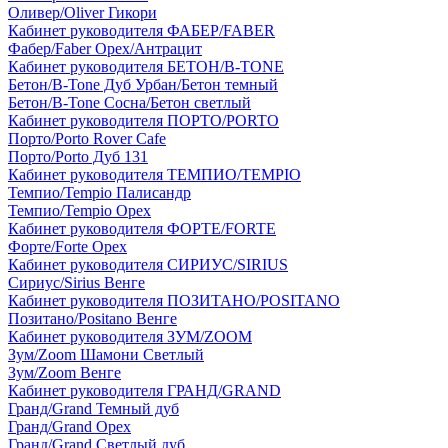
Оливер/Oliver Гикори
Кабинет руководителя ФАБЕР/FABER
Фабер/Faber Орех/Антрацит
Кабинет руководителя БЕТОН/B-TONE
Бетон/B-Tone Дуб Урбан/Бетон темный
Бетон/B-Tone Сосна/Бетон светлый
Кабинет руководителя ПОРТО/PORTO
Порто/Porto Rover Cafe
Порто/Porto Дуб 131
Кабинет руководителя ТЕМПИО/TEMPIO
Темпио/Tempio Палисандр
Темпио/Tempio Орех
Кабинет руководителя ФОРТЕ/FORTE
Форте/Forte Орех
Кабинет руководителя СИРИУС/SIRIUS
Сириус/Sirius Венге
Кабинет руководителя ПОЗИТАНО/POSITANO
Позитано/Positano Венге
Кабинет руководителя ЗУМ/ZOOM
Зум/Zoom Шамони Светлый
Зум/Zoom Венге
Кабинет руководителя ГРАНД/GRAND
Гранд/Grand Темный дуб
Гранд/Grand Орех
Гранд/Grand Светлый дуб