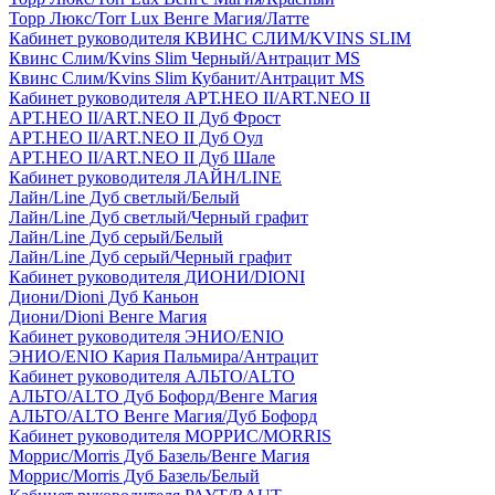
Торр Люкс/Torr Lux Венге Магия/Латте
Кабинет руководителя КВИНС СЛИМ/KVINS SLIM
Квинс Слим/Kvins Slim Черный/Антрацит MS
Квинс Слим/Kvins Slim Кубанит/Антрацит MS
Кабинет руководителя АРТ.НЕО II/ART.NEO II
АРТ.НЕО II/ART.NEO II Дуб Фрост
АРТ.НЕО II/ART.NEO II Дуб Оул
АРТ.НЕО II/ART.NEO II Дуб Шале
Кабинет руководителя ЛАЙН/LINE
Лайн/Line Дуб светлый/Белый
Лайн/Line Дуб светлый/Черный графит
Лайн/Line Дуб серый/Белый
Лайн/Line Дуб серый/Черный графит
Кабинет руководителя ДИОНИ/DIONI
Диони/Dioni Дуб Каньон
Диони/Dioni Венге Магия
Кабинет руководителя ЭНИО/ENIO
ЭНИО/ENIO Кария Пальмира/Антрацит
Кабинет руководителя АЛЬТО/ALTO
АЛЬТО/ALTO Дуб Бофорд/Венге Магия
АЛЬТО/ALTO Венге Магия/Дуб Бофорд
Кабинет руководителя МОРРИС/MORRIS
Моррис/Morris Дуб Базель/Венге Магия
Моррис/Morris Дуб Базель/Белый